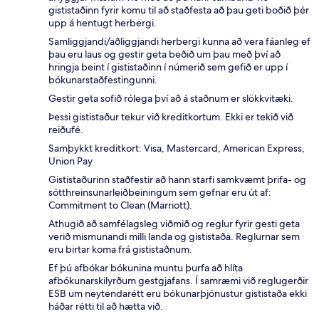
gististaðinn fyrir komu til að staðfesta að þau geti boðið þér
upp á hentugt herbergi.
Samliggjandi/aðliggjandi herbergi kunna að vera fáanleg ef
þau eru laus og gestir geta beðið um þau með því að
hringja beint í gististaðinn í númerið sem gefið er upp í
bókunarstaðfestingunni.
Gestir geta sofið rólega því að á staðnum er slökkvitæki.
Þessi gististaður tekur við kreditkortum. Ekki er tekið við
reiðufé.
Samþykkt kreditkort: Visa, Mastercard, American Express,
Union Pay
Gististaðurinn staðfestir að hann starfi samkvæmt þrifa- og
sótthreinsunarleiðbeiningum sem gefnar eru út af:
Commitment to Clean (Marriott).
Athugið að samfélagsleg viðmið og reglur fyrir gesti geta
verið mismunandi milli landa og gististaða. Reglurnar sem
eru birtar koma frá gististaðnum.
Ef þú afbókar bókunina muntu þurfa að hlíta
afbókunarskilyrðum gestgjafans. Í samræmi við reglugerðir
ESB um neytendarétt eru bókunarþjónustur gististaða ekki
háðar rétti til að hætta við.