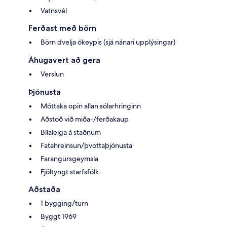
Vatnsvél
Ferðast með börn
Börn dvelja ókeypis (sjá nánari upplýsingar)
Áhugavert að gera
Verslun
Þjónusta
Móttaka opin allan sólarhringinn
Aðstoð við miða-/ferðakaup
Bílaleiga á staðnum
Fatahreinsun/þvottaþjónusta
Farangursgeymsla
Fjöltyngt starfsfólk
Aðstaða
1 bygging/turn
Byggt 1969