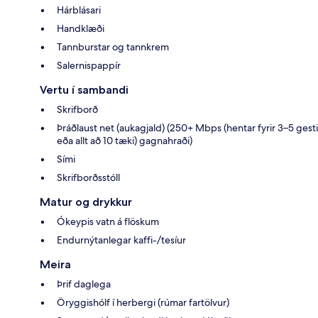
Hárblásari
Handklæði
Tannburstar og tannkrem
Salernispappír
Vertu í sambandi
Skrifborð
Þráðlaust net (aukagjald) (250+ Mbps (hentar fyrir 3–5 gesti
eða allt að 10 tæki) gagnahraði)
Sími
Skrifborðsstóll
Matur og drykkur
Ókeypis vatn á flöskum
Endurnýtanlegar kaffi-/tesíur
Meira
Þrif daglega
Öryggishólf í herbergi (rúmar fartölvur)