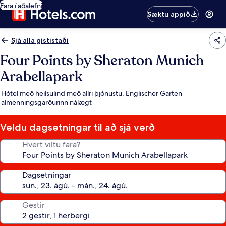
Fara í aðalefni
Sæktu appið
Sjá alla gististaði
Four Points by Sheraton Munich
Arabellapark
Hótel með heilsulind með allri þjónustu, Englischer Garten
almenningsgarðurinn nálægt
Veldu dagsetningar til að sjá verð
Hvert viltu fara?
Dagsetningar
Gestir