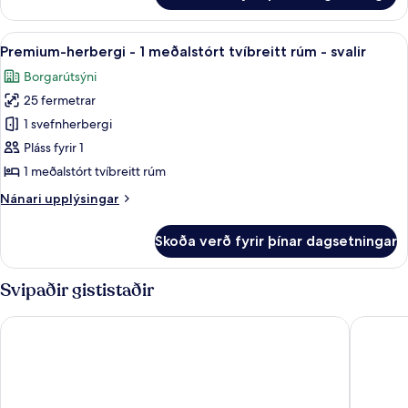
rúm
herbergi
-
-
Skoða
Rúmföt af bestu gerð, dúnsængur, rú
svalir
5
1
Premium-herbergi - 1 meðalstórt tvíbreitt rúm - svalir
allar
stórt
Borgarútsýni
tvíbreitt
myndir
rúm
25 fermetrar
fyrir
-
Premium-
1 svefnherbergi
svalir
herbergi
Pláss fyrir 1
-
1 meðalstórt tvíbreitt rúm
1
Nánari
Nánari upplýsingar
meðalstórt
upplýsingar
tvíbreitt
fyrir
Skoða verð fyrir þínar dagsetningar
Premium-
rúm
herbergi
-
-
Svipaðir gististaðir
svalir
1
meðalstórt
The Westin Grand Munich
Munich M
tvíbreitt
rúm
-
svalir