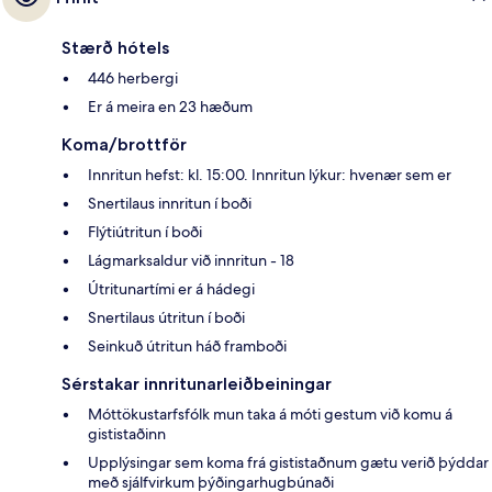
Stærð hótels
446 herbergi
Er á meira en 23 hæðum
Koma/brottför
Innritun hefst: kl. 15:00. Innritun lýkur: hvenær sem er
Snertilaus innritun í boði
Flýtiútritun í boði
Lágmarksaldur við innritun - 18
Útritunartími er á hádegi
Snertilaus útritun í boði
Seinkuð útritun háð framboði
Sérstakar innritunarleiðbeiningar
Móttökustarfsfólk mun taka á móti gestum við komu á
gististaðinn
Upplýsingar sem koma frá gististaðnum gætu verið þýddar
með sjálfvirkum þýðingarhugbúnaði