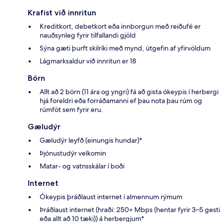
Krafist við innritun
Kreditkort, debetkort eða innborgun með reiðufé er
nauðsynleg fyrir tilfallandi gjöld
Sýna gæti þurft skilríki með mynd, útgefin af yfirvöldum
Lágmarksaldur við innritun er 18
Börn
Allt að 2 börn (11 ára og yngri) fá að gista ókeypis í herbergi
hjá foreldri eða forráðamanni ef þau nota þau rúm og
rúmföt sem fyrir eru.
Gæludýr
Gæludýr leyfð (einungis hundar)*
Þjónustudýr velkomin
Matar- og vatnsskálar í boði
Internet
Ókeypis þráðlaust internet í almennum rýmum
Þráðlaust internet (hraði: 250+ Mbps (hentar fyrir 3–5 gesti
eða allt að 10 tæki)) á herbergjum*