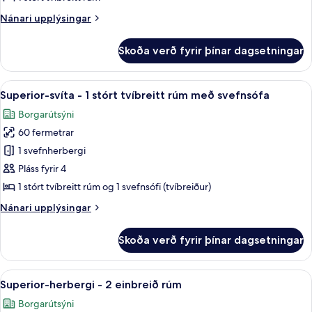
stórt
Nánari
Nánari upplýsingar
tvíbreitt
upplýsingar
rúm
fyrir
Skoða verð fyrir þínar dagsetningar
Stúdíóíbúð
-
-
svalir
1
Skoða
Rúmföt af bestu gerð, dúnsængur, rú
3
stórt
Superior-svíta - 1 stórt tvíbreitt rúm með svefnsófa
allar
tvíbreitt
Borgarútsýni
rúm
myndir
-
60 fermetrar
fyrir
svalir
Superior-
1 svefnherbergi
svíta
Pláss fyrir 4
-
1 stórt tvíbreitt rúm og 1 svefnsófi (tvíbreiður)
1
Nánari
Nánari upplýsingar
stórt
upplýsingar
tvíbreitt
fyrir
Skoða verð fyrir þínar dagsetningar
Superior-
rúm
svíta
með
-
Skoða
Superior-herbergi - 2 einbreið rúm |
svefnsófa
6
1
Superior-herbergi - 2 einbreið rúm
allar
stórt
Borgarútsýni
tvíbreitt
myndir