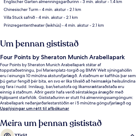
Englischer Garten almenningsgarðurinn
- 3 mín. akstur
- 1.4 km
Chinesischer Turm
- 4 mín. akstur
- 2.1 km
Villa Stuck safnið
- 4 mín. akstur
- 2.1 km
Prinzregententheater (leikhús)
- 4 mín. akstur
- 2.1 km
Um þennan gististað
Four Points by Sheraton Munich Arabellapark
Four Points by Sheraton Munich Arabellapark státar af
toppstaðsetningu, því Marienplatz-torgið og BMW Welt sýningahöllin
eru í einungis 10 mínútna akstursfjarlægð. Á staðnum er kaffihús þar sem
þú getur fengið þér bita, en svo er líka tilvalið að heimsækja heilsulindina
og fara í nudd. Innilaug, bar/setustofa og líkamsræktaraðstaða eru
einnig á staðnum. Aðrir gestir hafa verið sérstaklega ánægðir með
hjálpsamt starfsfólk. Gististaðurinn er stutt frá almenningssamgöngum:
Arabellapark neðanjarðarlestarstöðin er í 5 mínútna göngufjarlægð og
Effnerplatz-sporvagnastoppistöðin í 5 mínútna.
Upplýsingar um rétt til afbókunar
Meira um þennan gististað
Yfirlit