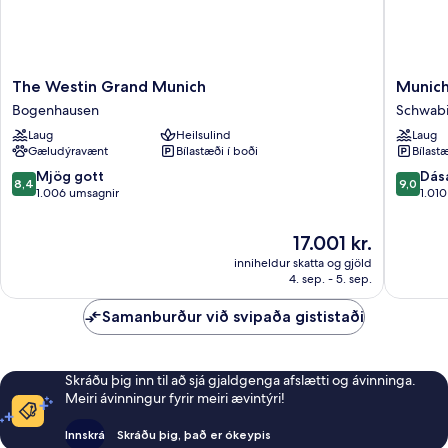
The
Munich
The Westin Grand Munich
Munich
Westin
Marriott
Bogenhausen
Schwab
Grand
Hotel
Laug
Heilsulind
Laug
Munich
Schwab
Gæludýravænt
Bílastæði í boði
Bílastæ
Bogenhausen
8.4
9.0
Mjög gott
Dás
8,4
9,0
af
af
1.006 umsagnir
1.01
10,
10,
Mjög
Dásamle
Verðið
17.001 kr.
gott,
1.010
er
inniheldur skatta og gjöld
1.006
umsagni
17.001 kr.
4. sep. - 5. sep.
umsagnir
Samanburður við svipaða gististaði
Skráðu þig inn til að sjá gjaldgenga afslætti og ávinninga.
Meiri ávinningur fyrir meiri ævintýri!
Innskrá
Skráðu þig, það er ókeypis