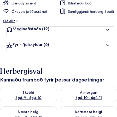
Gæludýravænt
Bílastæði í boði
Ókeypis þráðlaust net
Samliggjandi herbergi í boði
Sjá allt
Meginaðstaða
(12)
Fyrir fjölskyldur
(6)
Herbergisval
Kannaðu framboð fyrir þessar dagsetningar
Athuga framboð í kvöld ágú. 9 - ágú. 10
Athuga framboð á morgun ágú.
Í kvöld
Á morgun
ágú. 9 - ágú. 10
ágú. 10 - ágú. 11
Athuga framboð næstu helgi ágú. 14 - ágú. 16
Athuga framboð þarnæstu helg
Næsta helgi
Þarnæsta helgi