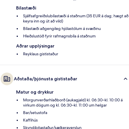
Bílastæði
Sjálfsafgreiðslubílastæði á staðnum (35 EUR á dag; hægt að
keyra inn og út að vild)
Bílastæði aðgengileg hjólastólum á svæðinu
Hleðslustöð fyrir rafmagnsbíla á staðnum
Aðrar upplýsingar
Reyklaus gististaður
Aðstaða/þjónusta gististaðar
Matur og drykkur
Morgunverðarhlaðborð (aukagjald) kl. 06:30–kl. 10:00 á
virkum dögum og kl. 06:30–kl. 11:00 um helgar
Bar/setustofa
Kaffihús
Skyndibitastaður/sælkeraverslun