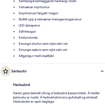
Samtengd/samliggjandi herbergi í boði
Vistvænar snyrtivörur
Snyrtivörum fargað í magni
Boðið upp á vistvænar hreingerningarvörur
LED-ljósaperur
Safnhaugur
Endurvinnsla
Einungis sturtur sem nýta vatn vel
Einungis salerni sem nýta vatn vel
Aðgangur með snjalllykli
Sérkostir
Heilsulind
Gestir geta dekrað við sig á heilsulind þessa hótels. Á meðal
þjónustu er nudd. Á heilsulindinni eru gufubað og eimbað.
Heilsulindin er opin daglega.