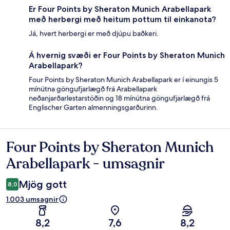
Er Four Points by Sheraton Munich Arabellapark
með herbergi með heitum pottum til einkanota?
Já, hvert herbergi er með djúpu baðkeri.
Á hvernig svæði er Four Points by Sheraton Munich
Arabellapark?
Four Points by Sheraton Munich Arabellapark er í einungis 5
mínútna göngufjarlægð frá Arabellapark
neðanjarðarlestarstöðin og 18 mínútna göngufjarlægð frá
Englischer Garten almenningsgarðurinn.
Four Points by Sheraton Munich
Umsagnir
Arabellapark - umsagnir
Mjög gott
8,0
1.003 umsagnir
8,2
7,6
8,2