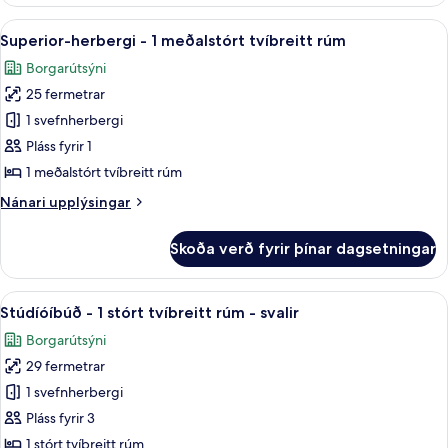
herbergi
-
Skoða
Rúmföt af bestu gerð, dúnsængur, rú
6
1
Superior-herbergi - 1 meðalstórt tvíbreitt rúm
allar
stórt
Borgarútsýni
tvíbreitt
myndir
rúm
25 fermetrar
fyrir
Superior-
1 svefnherbergi
herbergi
Pláss fyrir 1
-
1 meðalstórt tvíbreitt rúm
1
Nánari
Nánari upplýsingar
meðalstórt
upplýsingar
tvíbreitt
fyrir
Skoða verð fyrir þínar dagsetningar
Superior-
rúm
herbergi
-
Skoða
Stúdíóíbúð - 1 stórt tvíbreitt rúm - 
8
1
Stúdíóíbúð - 1 stórt tvíbreitt rúm - svalir
allar
meðalstórt
Borgarútsýni
tvíbreitt
myndir
rúm
29 fermetrar
fyrir
Stúdíóíbúð
1 svefnherbergi
-
Pláss fyrir 3
1
1 stórt tvíbreitt rúm