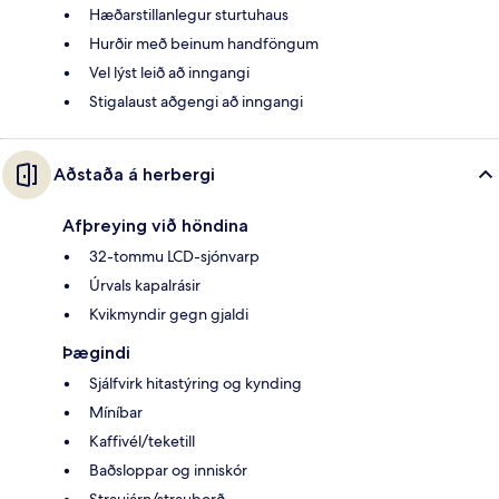
Hæðarstillanlegur sturtuhaus
Hurðir með beinum handföngum
Vel lýst leið að inngangi
Stigalaust aðgengi að inngangi
Aðstaða á herbergi
Afþreying við höndina
32-tommu LCD-sjónvarp
Úrvals kapalrásir
Kvikmyndir gegn gjaldi
Þægindi
Sjálfvirk hitastýring og kynding
Míníbar
Kaffivél/teketill
Baðsloppar og inniskór