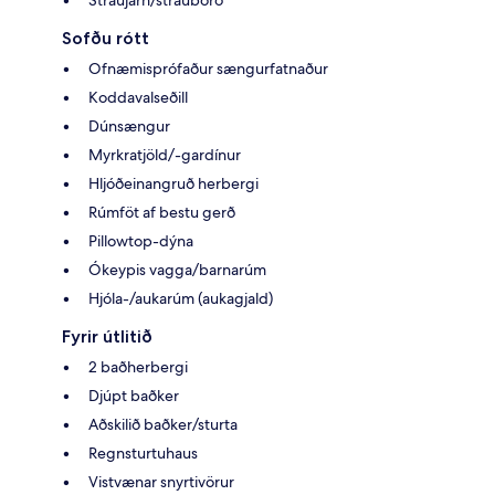
Straujárn/strauborð
Sofðu rótt
Ofnæmisprófaður sængurfatnaður
Koddavalseðill
Dúnsængur
Myrkratjöld/-gardínur
Hljóðeinangruð herbergi
Rúmföt af bestu gerð
Pillowtop-dýna
Ókeypis vagga/barnarúm
Hjóla-/aukarúm (aukagjald)
Fyrir útlitið
2 baðherbergi
Djúpt baðker
Aðskilið baðker/sturta
Regnsturtuhaus
Vistvænar snyrtivörur