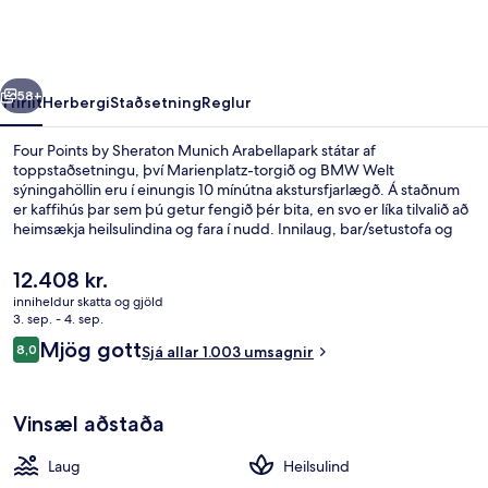
Sheraton
Munich
Arabellapark
rra
Næsta
58+
Yfirlit
Herbergi
Staðsetning
Reglur
Four Points by Sheraton Munich Arabellapark státar af
toppstaðsetningu, því Marienplatz-torgið og BMW Welt
sýningahöllin eru í einungis 10 mínútna akstursfjarlægð. Á staðnum
er kaffihús þar sem þú getur fengið þér bita, en svo er líka tilvalið að
heimsækja heilsulindina og fara í nudd. Innilaug, bar/setustofa og
líkamsræktaraðstaða eru einnig á staðnum. Aðrir gestir hafa verið
sérstaklega ánægðir með hjálpsamt starfsfólk. Gististaðurinn er stutt
Núverandi
12.408 kr.
frá almenningssamgöngum: Arabellapark neðanjarðarlestarstöðin er
verð
inniheldur skatta og gjöld
í 5 mínútna göngufjarlægð og Effnerplatz-sporvagnastoppistöðin í 5
er
3. sep. - 4. sep.
mínútna.
Innilaug
12.408 kr.
Umsagnir
Mjög gott
8,0
Sjá allar 1.003 umsagnir
8,0 af 10
Vinsæl aðstaða
Laug
Heilsulind