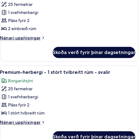
rúm
25 fermetrar
fyrir
með
Superior-
1 svefnherbergi
svefnsófa
herbergi
Pláss fyrir 2
-
2 einbreið rúm
2
Nánari
Nánari upplýsingar
einbreið
upplýsingar
rúm
fyrir
Skoða verð fyrir þínar dagsetningar
Superior-
herbergi
-
Skoða
Rúmföt af bestu gerð, dúnsængur, rú
8
2
Premium-herbergi - 1 stórt tvíbreitt rúm - svalir
allar
einbreið
Borgarútsýni
rúm
myndir
25 fermetrar
fyrir
Premium-
1 svefnherbergi
herbergi
Pláss fyrir 2
-
1 stórt tvíbreitt rúm
1
Nánari
Nánari upplýsingar
stórt
upplýsingar
tvíbreitt
fyrir
Skoða verð fyrir þínar dagsetningar
Premium-