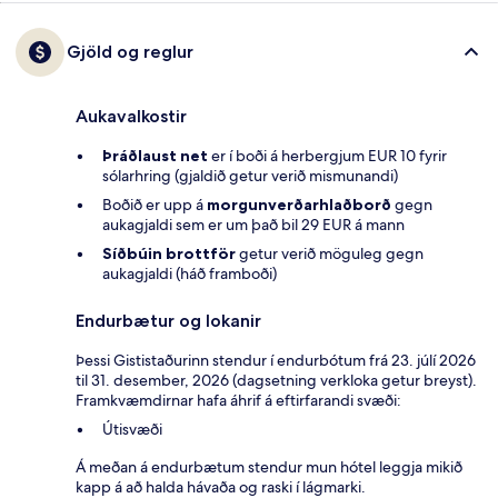
Gjöld og reglur
Aukavalkostir
Þráðlaust net
er í boði á herbergjum EUR 10 fyrir
sólarhring (gjaldið getur verið mismunandi)
Boðið er upp á
morgunverðarhlaðborð
gegn
aukagjaldi sem er um það bil 29 EUR á mann
Síðbúin brottför
getur verið möguleg gegn
aukagjaldi (háð framboði)
Endurbætur og lokanir
Þessi Gististaðurinn stendur í endurbótum frá 23. júlí 2026
til 31. desember, 2026 (dagsetning verkloka getur breyst).
Framkvæmdirnar hafa áhrif á eftirfarandi svæði:
Útisvæði
Á meðan á endurbætum stendur mun hótel leggja mikið
kapp á að halda hávaða og raski í lágmarki.