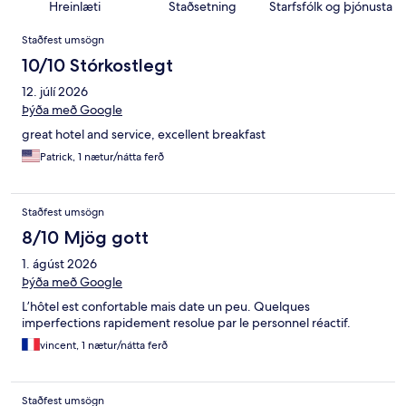
Hreinlæti
Staðsetning
Starfsfólk og þjónusta
Umsagnir
Staðfest umsögn
10/10 Stórkostlegt
12. júlí 2026
Þýða með Google
great hotel and service, excellent breakfast
Patrick, 1 nætur/nátta ferð
Staðfest umsögn
8/10 Mjög gott
1. ágúst 2026
Þýða með Google
L’hôtel est confortable mais date un peu. Quelques
imperfections rapidement resolue par le personnel réactif.
vincent, 1 nætur/nátta ferð
Staðfest umsögn