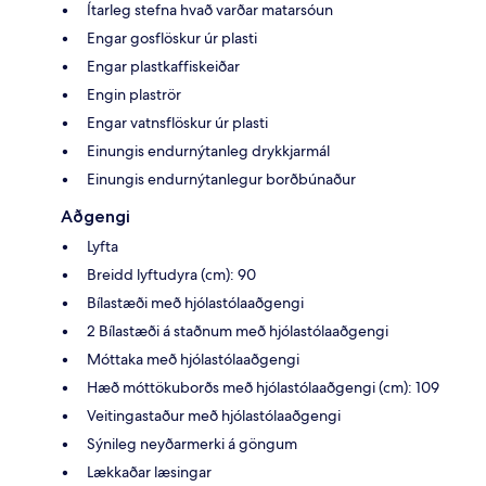
Ítarleg stefna hvað varðar matarsóun
Engar gosflöskur úr plasti
Engar plastkaffiskeiðar
Engin plaströr
Engar vatnsflöskur úr plasti
Einungis endurnýtanleg drykkjarmál
Einungis endurnýtanlegur borðbúnaður
Aðgengi
Lyfta
Breidd lyftudyra (cm): 90
Bílastæði með hjólastólaaðgengi
2 Bílastæði á staðnum með hjólastólaaðgengi
Móttaka með hjólastólaaðgengi
Hæð móttökuborðs með hjólastólaaðgengi (cm): 109
Veitingastaður með hjólastólaaðgengi
Sýnileg neyðarmerki á göngum
Lækkaðar læsingar