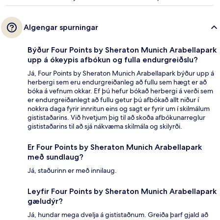
Algengar spurningar
Býður Four Points by Sheraton Munich Arabellapark
upp á ókeypis afbókun og fulla endurgreiðslu?
Já, Four Points by Sheraton Munich Arabellapark býður upp á
herbergi sem eru endurgreiðanleg að fullu sem hægt er að
bóka á vefnum okkar. Ef þú hefur bókað herbergi á verði sem
er endurgreiðanlegt að fullu getur þú afbókað allt niður í
nokkra daga fyrir innritun eins og sagt er fyrir um í skilmálum
gististaðarins. Við hvetjum þig til að skoða afbókunarreglur
gististaðarins til að sjá nákvæma skilmála og skilyrði.
Er Four Points by Sheraton Munich Arabellapark
með sundlaug?
Já, staðurinn er með innilaug.
Leyfir Four Points by Sheraton Munich Arabellapark
gæludýr?
Já, hundar mega dvelja á gististaðnum. Greiða þarf gjald að