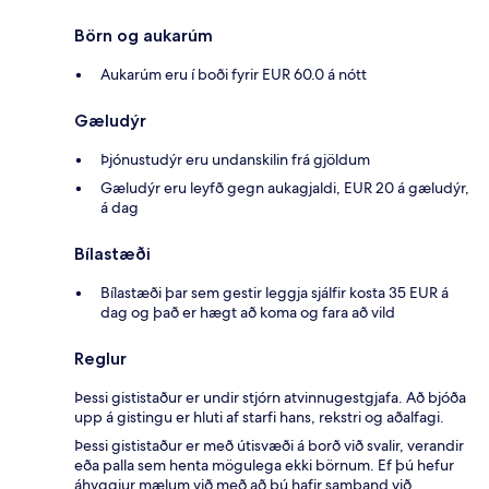
Börn og aukarúm
Aukarúm eru í boði fyrir EUR 60.0 á nótt
Gæludýr
Þjónustudýr eru undanskilin frá gjöldum
Gæludýr eru leyfð gegn aukagjaldi, EUR 20 á gæludýr,
á dag
Bílastæði
Bílastæði þar sem gestir leggja sjálfir kosta 35 EUR á
dag og það er hægt að koma og fara að vild
Reglur
Þessi gististaður er undir stjórn atvinnugestgjafa. Að bjóða
upp á gistingu er hluti af starfi hans, rekstri og aðalfagi.
Þessi gististaður er með útisvæði á borð við svalir, verandir
eða palla sem henta mögulega ekki börnum. Ef þú hefur
áhyggjur mælum við með að þú hafir samband við