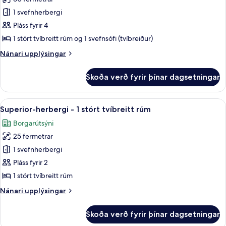
fyrir
Executive-
1 svefnherbergi
svíta
Pláss fyrir 4
-
1 stórt tvíbreitt rúm og 1 svefnsófi (tvíbreiður)
1
Nánari
Nánari upplýsingar
stórt
upplýsingar
tvíbreitt
fyrir
Skoða verð fyrir þínar dagsetningar
Executive-
rúm
svíta
með
-
Skoða
Superior-herbergi - 1 stórt tvíbreitt
svefnsófa
7
1
Superior-herbergi - 1 stórt tvíbreitt rúm
allar
stórt
Borgarútsýni
tvíbreitt
myndir
rúm
25 fermetrar
fyrir
með
Superior-
1 svefnherbergi
svefnsófa
herbergi
Pláss fyrir 2
-
1 stórt tvíbreitt rúm
1
Nánari
Nánari upplýsingar
stórt
upplýsingar
tvíbreitt
fyrir
Skoða verð fyrir þínar dagsetningar
Superior-
rúm