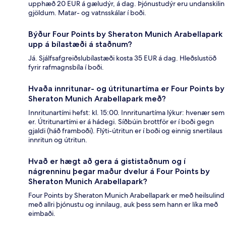
upphæð 20 EUR á gæludýr, á dag. Þjónustudýr eru undanskilin
gjöldum. Matar- og vatnsskálar í boði.
Býður Four Points by Sheraton Munich Arabellapark
upp á bílastæði á staðnum?
Já. Sjálfsafgreiðslubílastæði kosta 35 EUR á dag. Hleðslustöð
fyrir rafmagnsbíla í boði.
Hvaða innritunar- og útritunartíma er Four Points by
Sheraton Munich Arabellapark með?
Innritunartími hefst: kl. 15:00. Innritunartíma lýkur: hvenær sem
er. Útritunartími er á hádegi. Síðbúin brottför er í boði gegn
gjaldi (háð framboði). Flýti-útritun er í boði og einnig snertilaus
innritun og útritun.
Hvað er hægt að gera á gististaðnum og í
nágrenninu þegar maður dvelur á Four Points by
Sheraton Munich Arabellapark?
Four Points by Sheraton Munich Arabellapark er með heilsulind
með allri þjónustu og innilaug, auk þess sem hann er líka með
eimbaði.