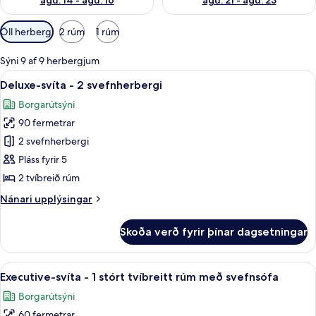
ágú. 14 - ágú. 16
ágú. 21 - ágú. 23
Síur
Öll herbergi
2 rúm
1 rúm
í
boði
Sýni 9 af 9 herbergjum
fyrir
Skoða
Deluxe-svíta - 2 svefnherbergi | Rúm
8
Deluxe-svíta - 2 svefnherbergi
herbergi
allar
Borgarútsýni
myndir
90 fermetrar
fyrir
Deluxe-
2 svefnherbergi
svíta
Pláss fyrir 5
-
2 tvíbreið rúm
2
Nánari
Nánari upplýsingar
svefnherbergi
upplýsingar
fyrir
Skoða verð fyrir þínar dagsetningar
Deluxe-
svíta
-
Skoða
Executive-svíta - 1 stórt tvíbreitt r
6
2
Executive-svíta - 1 stórt tvíbreitt rúm með svefnsófa
allar
svefnherbergi
Borgarútsýni
myndir
60 fermetrar