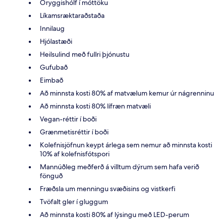
Öryggishólf í móttöku
Líkamsræktaraðstaða
Innilaug
Hjólastæði
Heilsulind með fullri þjónustu
Gufubað
Eimbað
Að minnsta kosti 80% af matvælum kemur úr nágrenninu
Að minnsta kosti 80% lífræn matvæli
Vegan-réttir í boði
Grænmetisréttir í boði
Kolefnisjöfnun keypt árlega sem nemur að minnsta kosti
10% af kolefnisfótspori
Mannúðleg meðferð á villtum dýrum sem hafa verið
fönguð
Fræðsla um menningu svæðisins og vistkerfi
Tvöfalt gler í gluggum
Að minnsta kosti 80% af lýsingu með LED-perum