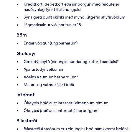
Kreditkort, debetkort eða innborgun með reiðufé er
nauðsynleg fyrir tilfallandi gjöld
Sýna gæti þurft skilríki með mynd, útgefin af yfirvöldum
Lágmarksaldur við innritun er 18
Börn
Engar vöggur (ungbarnarúm)
Gæludýr
Gæludýr leyfð (einungis hundar og kettir, 1 samtals)*
Þjónustudýr velkomin
Aðeins á sumum herbergjum*
Matar- og vatnsskálar í boði
Internet
Ókeypis þráðlaust internet í almennum rýmum
Ókeypis þráðlaust internet á herbergjum
Bílastæði
Bílastæði á staðnum eru einungis í boði samkvæmt beiðni