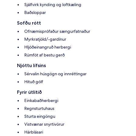
Sjálfvirk kynding og loftkæling
Baðsloppar
Sofðu rótt
Ofnæmisprófaður sængurfatnaður
Myrkratjöld/-gardínur
Hljóðeinangruð herbergi
Rúmföt af bestu gerð
Njóttu lífsins
Sérvalin húsgögn og innréttingar
Hituð gólf
Fyrir útlitið
Einkabaðherbergi
Regnsturtuhaus
Sturta eingöngu
Vistvænar snyrtivörur
Hárblásari