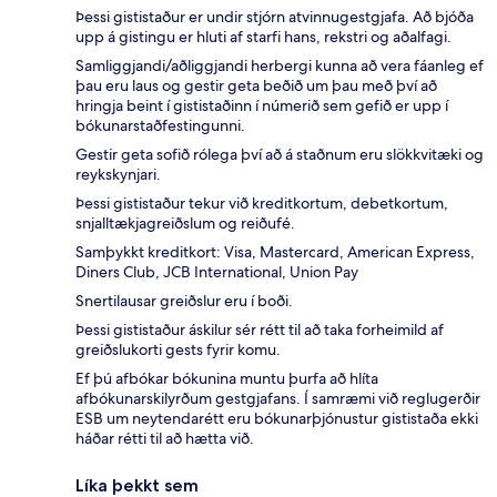
Þessi gististaður er undir stjórn atvinnugestgjafa. Að bjóða
upp á gistingu er hluti af starfi hans, rekstri og aðalfagi.
Samliggjandi/aðliggjandi herbergi kunna að vera fáanleg ef
þau eru laus og gestir geta beðið um þau með því að
hringja beint í gististaðinn í númerið sem gefið er upp í
bókunarstaðfestingunni.
Gestir geta sofið rólega því að á staðnum eru slökkvitæki og
reykskynjari.
Þessi gististaður tekur við kreditkortum, debetkortum,
snjalltækjagreiðslum og reiðufé.
Samþykkt kreditkort: Visa, Mastercard, American Express,
Diners Club, JCB International, Union Pay
Snertilausar greiðslur eru í boði.
Þessi gististaður áskilur sér rétt til að taka forheimild af
greiðslukorti gests fyrir komu.
Ef þú afbókar bókunina muntu þurfa að hlíta
afbókunarskilyrðum gestgjafans. Í samræmi við reglugerðir
ESB um neytendarétt eru bókunarþjónustur gististaða ekki
háðar rétti til að hætta við.
Líka þekkt sem