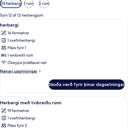
Síur
Öll herbergi
1 rúm
2 rúm
í
boði
Sýni 12 af 12 herbergjum
fyrir
Skoða
herbergi | Rúmföt af bestu gerð, myrk
6
herbergi
herbergi
allar
16 fermetrar
myndir
1 svefnherbergi
fyrir
herbergi
Pláss fyrir 1
1 einbreitt rúm
Ókeypis þráðlaust net
Nánari
Nánari upplýsingar
upplýsingar
fyrir
Skoða verð fyrir þínar dagsetningar
herbergi
Skoða
Herbergi með tvíbreiðu rúmi | Rúmföt
8
Herbergi með tvíbreiðu rúmi
allar
19 fermetrar
myndir
1 svefnherbergi
fyrir
Herbergi
Pláss fyrir 2