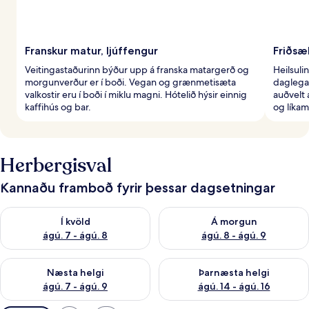
Franskur matur, ljúffengur
Friðsæl
Veitingastaðurinn býður upp á franska matargerð og
Heilsuli
morgunverður er í boði. Vegan og grænmetisæta
daglega 
valkostir eru í boði í miklu magni. Hótelið hýsir einnig
auðvelt 
kaffihús og bar.
og líka
Herbergisval
Kannaðu framboð fyrir þessar dagsetningar
Athuga framboð í kvöld ágú. 7 - ágú. 8
Athuga framboð á morgun ágú.
Í kvöld
Á morgun
ágú. 7 - ágú. 8
ágú. 8 - ágú. 9
Athuga framboð næstu helgi ágú. 7 - ágú. 9
Athuga framboð þarnæstu helgi
Næsta helgi
Þarnæsta helgi
ágú. 7 - ágú. 9
ágú. 14 - ágú. 16