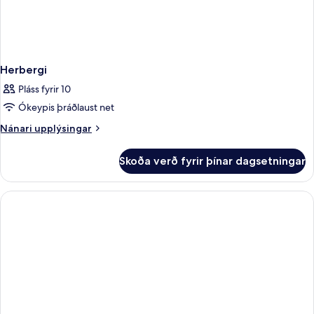
Herbergi
Pláss fyrir 10
Ókeypis þráðlaust net
Nánari
Nánari upplýsingar
upplýsingar
fyrir
Skoða verð fyrir þínar dagsetningar
Herbergi