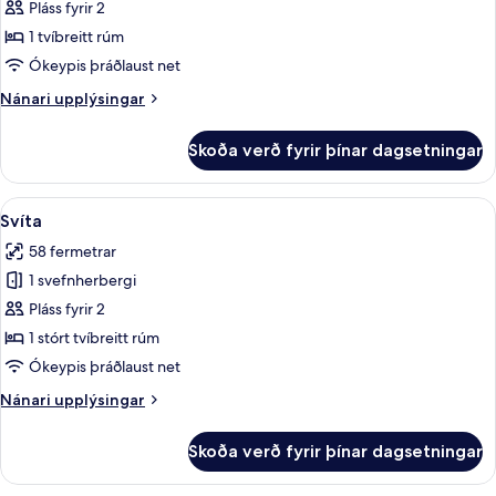
Junior-
Pláss fyrir 2
svíta
1 tvíbreitt rúm
Ókeypis þráðlaust net
Nánari
Nánari upplýsingar
upplýsingar
fyrir
Skoða verð fyrir þínar dagsetningar
Junior-
svíta
Skoða
Svíta | Rúmföt af bestu gerð, myrkrat
13
Svíta
allar
58 fermetrar
myndir
1 svefnherbergi
fyrir
Svíta
Pláss fyrir 2
1 stórt tvíbreitt rúm
Ókeypis þráðlaust net
Nánari
Nánari upplýsingar
upplýsingar
fyrir
Skoða verð fyrir þínar dagsetningar
Svíta