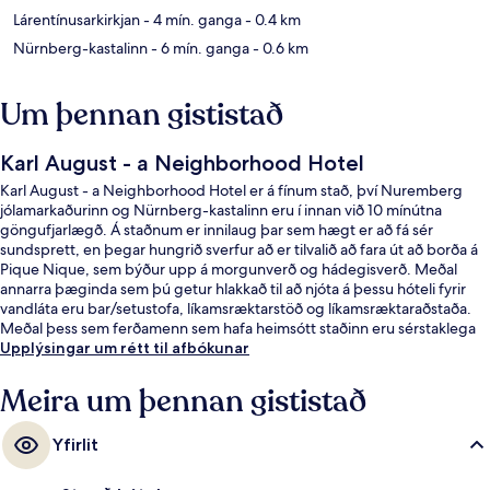
Lárentínusarkirkjan
- 4 mín. ganga
- 0.4 km
Nürnberg-kastalinn
- 6 mín. ganga
- 0.6 km
Um þennan gististað
Karl August - a Neighborhood Hotel
Karl August - a Neighborhood Hotel er á fínum stað, því Nuremberg
jólamarkaðurinn og Nürnberg-kastalinn eru í innan við 10 mínútna
göngufjarlægð. Á staðnum er innilaug þar sem hægt er að fá sér
sundsprett, en þegar hungrið sverfur að er tilvalið að fara út að borða á
Pique Nique, sem býður upp á morgunverð og hádegisverð. Meðal
annarra þæginda sem þú getur hlakkað til að njóta á þessu hóteli fyrir
vandláta eru bar/setustofa, líkamsræktarstöð og líkamsræktaraðstaða.
Meðal þess sem ferðamenn sem hafa heimsótt staðinn eru sérstaklega
ánægðir með eru hjálpsamt starfsfólk og góð staðsetning. Það er ekki
Upplýsingar um rétt til afbókunar
langt að fara til að komast í almenningssamgöngur: Lawrence Church
neðanjarðarlestarstöðin er í 6 mínútna göngufjarlægð og White Tower
Meira um þennan gististað
neðanjarðarlestarstöðin í 8 mínútna.
Yfirlit