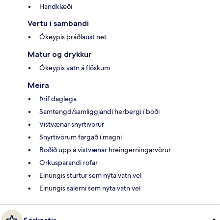
Handklæði
Vertu í sambandi
Ókeypis þráðlaust net
Matur og drykkur
Ókeypis vatn á flöskum
Meira
Þrif daglega
Samtengd/samliggjandi herbergi í boði
Vistvænar snyrtivörur
Snyrtivörum fargað í magni
Boðið upp á vistvænar hreingerningarvörur
Orkusparandi rofar
Einungis sturtur sem nýta vatn vel
Einungis salerni sem nýta vatn vel