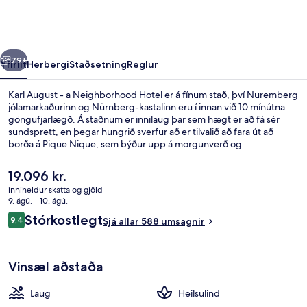
a
Neighborhood
Hotel
rra
Næsta
79+
Yfirlit
Herbergi
Staðsetning
Reglur
Karl August - a Neighborhood Hotel er á fínum stað, því Nuremberg
jólamarkaðurinn og Nürnberg-kastalinn eru í innan við 10 mínútna
göngufjarlægð. Á staðnum er innilaug þar sem hægt er að fá sér
sundsprett, en þegar hungrið sverfur að er tilvalið að fara út að
borða á Pique Nique, sem býður upp á morgunverð og
hádegisverð. Meðal annarra þæginda sem þú getur hlakkað til að
njóta á þessu hóteli fyrir vandláta eru bar/setustofa,
Núverandi
19.096 kr.
líkamsræktarstöð og líkamsræktaraðstaða. Meðal þess sem
verð
inniheldur skatta og gjöld
ferðamenn sem hafa heimsótt staðinn eru sérstaklega ánægðir með
er
9. ágú. - 10. ágú.
eru hjálpsamt starfsfólk og góð staðsetning. Það er ekki langt að fara
Innilaug
19.096 kr.
Umsagnir
til að komast í almenningssamgöngur: Lawrence Church
Stórkostlegt
9,4
Sjá allar 588 umsagnir
9,4 af 10
neðanjarðarlestarstöðin er í 6 mínútna göngufjarlægð og White
Tower neðanjarðarlestarstöðin í 8 mínútna.
Vinsæl aðstaða
Laug
Heilsulind