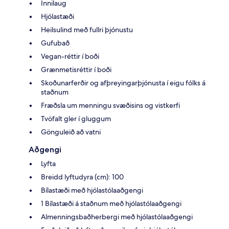
Innilaug
Hjólastæði
Heilsulind með fullri þjónustu
Gufubað
Vegan-réttir í boði
Grænmetisréttir í boði
Skoðunarferðir og afþreyingarþjónusta í eigu fólks á
staðnum
Fræðsla um menningu svæðisins og vistkerfi
Tvöfalt gler í gluggum
Gönguleið að vatni
Aðgengi
Lyfta
Breidd lyftudyra (cm): 100
Bílastæði með hjólastólaaðgengi
1 Bílastæði á staðnum með hjólastólaaðgengi
Almenningsbaðherbergi með hjólastólaaðgengi