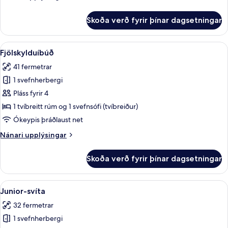
upplýsingar
fyrir
Skoða verð fyrir þínar dagsetningar
Íbúð
Skoða
Fjölskylduíbúð | Rúmföt af bestu gerð
5
Fjölskylduíbúð
allar
41 fermetrar
myndir
1 svefnherbergi
fyrir
Fjölskylduíbúð
Pláss fyrir 4
1 tvíbreitt rúm og 1 svefnsófi (tvíbreiður)
Ókeypis þráðlaust net
Nánari
Nánari upplýsingar
upplýsingar
fyrir
Skoða verð fyrir þínar dagsetningar
Fjölskylduíbúð
Skoða
Rúmföt af bestu gerð, myrkratjöld/-g
9
Junior-svíta
allar
32 fermetrar
myndir
1 svefnherbergi
fyrir