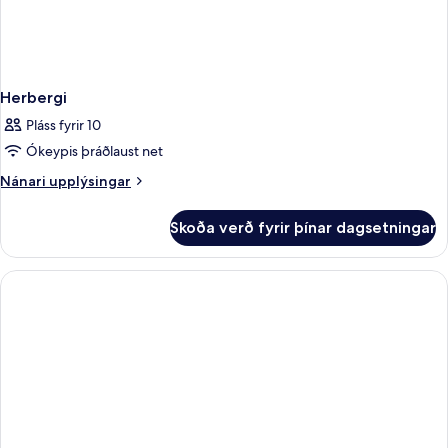
Herbergi
Pláss fyrir 10
Ókeypis þráðlaust net
Nánari
Nánari upplýsingar
upplýsingar
fyrir
Skoða verð fyrir þínar dagsetningar
Herbergi