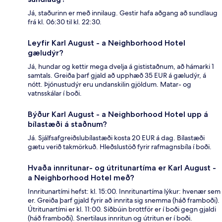
Já, staðurinn er með innilaug. Gestir hafa aðgang að sundlaug
frá kl. 06:30 til kl. 22:30.
Leyfir Karl August - a Neighborhood Hotel
gæludýr?
Já, hundar og kettir mega dvelja á gististaðnum, að hámarki 1
samtals. Greiða þarf gjald að upphæð 35 EUR á gæludýr, á
nótt. Þjónustudýr eru undanskilin gjöldum. Matar- og
vatnsskálar í boði.
Býður Karl August - a Neighborhood Hotel upp á
bílastæði á staðnum?
Já. Sjálfsafgreiðslubílastæði kosta 20 EUR á dag. Bílastæði
gætu verið takmörkuð. Hleðslustöð fyrir rafmagnsbíla í boði.
Hvaða innritunar- og útritunartíma er Karl August -
a Neighborhood Hotel með?
Innritunartími hefst: kl. 15:00. Innritunartíma lýkur: hvenær sem
er. Greiða þarf gjald fyrir að innrita sig snemma (háð framboði).
Útritunartími er kl. 11:00. Síðbúin brottför er í boði gegn gjaldi
(háð framboði). Snertilaus innritun og útritun er í boði.