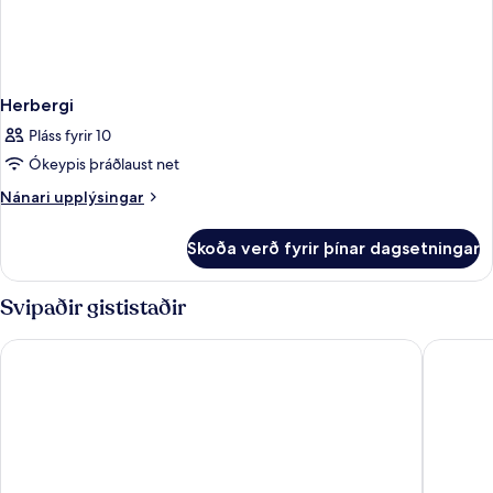
Herbergi
Pláss fyrir 10
Ókeypis þráðlaust net
Nánari
Nánari upplýsingar
upplýsingar
fyrir
Skoða verð fyrir þínar dagsetningar
Herbergi
Svipaðir gististaðir
Sorat Hotel Saxx Nürnberg
Scandic 