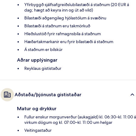
Yfirbyggð sjálfsafgreiðslubílastæði á staðnum (20 EUR á
dag; hægt að keyra inn og út að vild)
Bílastæði aðgengileg hjólastólum á svæðinu
Bílastæði á staðnum eru takmörkuð
Hleðslustöð fyrir rafmagnsbíla á staðnum
Hæðartakmarkanir eru fyrir bílastæði á staðnum
Á staðnum er bílskúr
Aðrar upplýsingar
Reyklaus gististaður
Aðstaða/þjónusta gististaðar
Matur og drykkur
Fullur enskur morgunverður (aukagjald) kl. 06:30–kl. 11:00 á
virkum dögum og kl. 07:00–kl. 11:00 um helgar
Veitingastaður