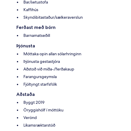
Bar/setustofa
Kaffihús
Skyndibitastaður/sælkeraverslun
Ferðast með börn
Barnamatseðill
Þjónusta
Móttaka opin allan sólarhringinn
Þjónusta gestastjóra
Aðstoð við miða-/ferðakaup
Farangursgeymsla
Fjöltyngt starfsfólk
Aðstaða
Byggt 2019
Öryggishólf í móttöku
Verönd
Líkamsræktarstöð