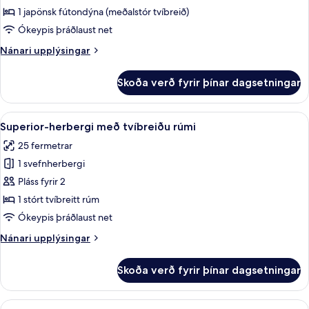
með
1 japönsk fútondýna (meðalstór tvíbreið)
tvíbreiðu
Ókeypis þráðlaust net
rúmi
Nánari
Nánari upplýsingar
upplýsingar
fyrir
Skoða verð fyrir þínar dagsetningar
Herbergi
með
tvíbreiðu
Skoða
Superior-herbergi með tvíbreiðu rúmi
8
rúmi
Superior-herbergi með tvíbreiðu rúmi
allar
25 fermetrar
myndir
1 svefnherbergi
fyrir
Superior-
Pláss fyrir 2
herbergi
1 stórt tvíbreitt rúm
með
Ókeypis þráðlaust net
tvíbreiðu
Nánari
Nánari upplýsingar
rúmi
upplýsingar
fyrir
Skoða verð fyrir þínar dagsetningar
Superior-
herbergi
með
Skoða
Superior-herbergi fyrir tvo, tvö rúm 