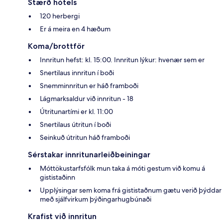
Stærð hótels
120 herbergi
Er á meira en 4 hæðum
Koma/brottför
Innritun hefst: kl. 15:00. Innritun lýkur: hvenær sem er
Snertilaus innritun í boði
Snemminnritun er háð framboði
Lágmarksaldur við innritun - 18
Útritunartími er kl. 11:00
Snertilaus útritun í boði
Seinkuð útritun háð framboði
Sérstakar innritunarleiðbeiningar
Móttökustarfsfólk mun taka á móti gestum við komu á
gististaðinn
Upplýsingar sem koma frá gististaðnum gætu verið þýddar
með sjálfvirkum þýðingarhugbúnaði
Krafist við innritun