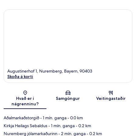
Augustinerhof 1, Nuremberg, Bayern, 90403
Skoða á korti
Kort
Hvað er í
Samgöngur
Veitingastaðir
nágrenninu?
Aðalmarkaðstorgið
- 1 mín. ganga
- 0.0 km
Kirkja Heilags Sebaldus
- 1 mín. ganga
- 0.2 km
Nuremberg jólamarkaðurinn
- 2 mín. ganga
- 0.2 km