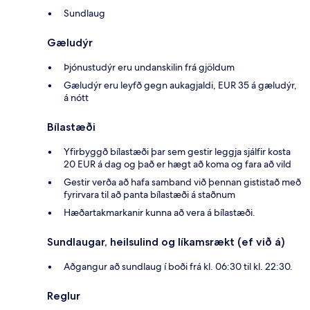
Sundlaug
Gæludýr
Þjónustudýr eru undanskilin frá gjöldum
Gæludýr eru leyfð gegn aukagjaldi, EUR 35 á gæludýr,
á nótt
Bílastæði
Yfirbyggð bílastæði þar sem gestir leggja sjálfir kosta
20 EUR á dag og það er hægt að koma og fara að vild
Gestir verða að hafa samband við þennan gististað með
fyrirvara til að panta bílastæði á staðnum
Hæðartakmarkanir kunna að vera á bílastæði.
Sundlaugar, heilsulind og líkamsrækt (ef við á)
Aðgangur að sundlaug í boði frá kl. 06:30 til kl. 22:30.
Reglur