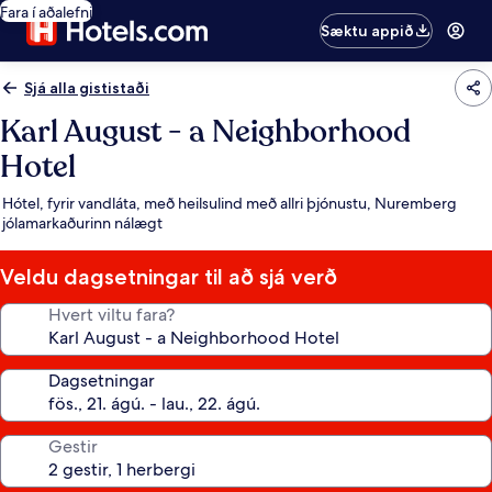
Fara í aðalefni
Sæktu appið
Sjá alla gististaði
Karl August - a Neighborhood
Hotel
Hótel, fyrir vandláta, með heilsulind með allri þjónustu, Nuremberg
jólamarkaðurinn nálægt
Veldu dagsetningar til að sjá verð
Hvert viltu fara?
Dagsetningar
Gestir