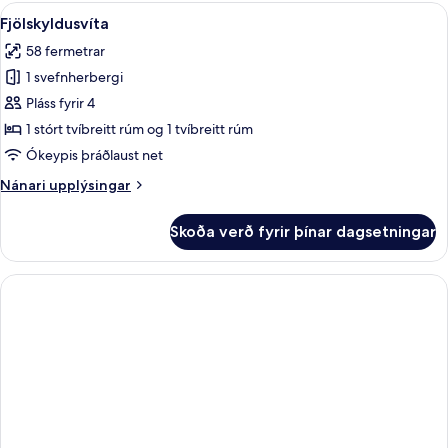
Skoða
Fjölskyldusvíta | Rúmföt af bestu ger
12
Fjölskyldusvíta
allar
58 fermetrar
myndir
1 svefnherbergi
fyrir
Fjölskyldusvíta
Pláss fyrir 4
1 stórt tvíbreitt rúm og 1 tvíbreitt rúm
Ókeypis þráðlaust net
Nánari
Nánari upplýsingar
upplýsingar
fyrir
Skoða verð fyrir þínar dagsetningar
Fjölskyldusvíta