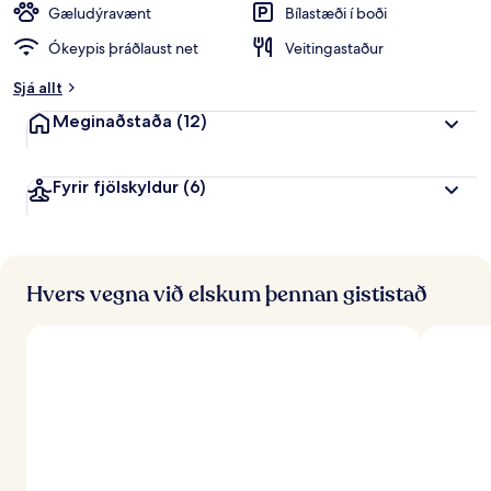
Gæludýravænt
Bílastæði í boði
Ókeypis þráðlaust net
Veitingastaður
Sjá allt
Meginaðstaða
(12)
Fyrir fjölskyldur
(6)
Hvers vegna við elskum þennan gististað