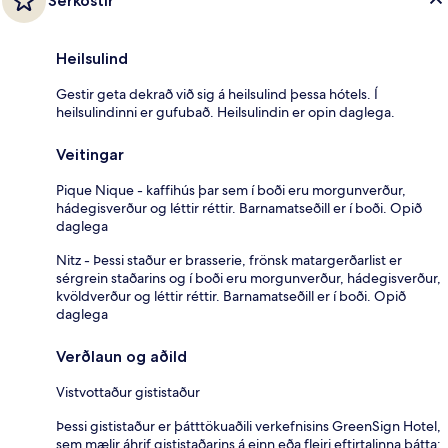
Sérkostir
Heilsulind
Gestir geta dekrað við sig á heilsulind þessa hótels. Í
heilsulindinni er gufubað. Heilsulindin er opin daglega.
Veitingar
Pique Nique - kaffihús þar sem í boði eru morgunverður,
hádegisverður og léttir réttir. Barnamatseðill er í boði. Opið
daglega
Nitz - Þessi staður er brasserie, frönsk matargerðarlist er
sérgrein staðarins og í boði eru morgunverður, hádegisverður,
kvöldverður og léttir réttir. Barnamatseðill er í boði. Opið
daglega
Verðlaun og aðild
Vistvottaður gististaður
Þessi gististaður er þátttökuaðili verkefnisins GreenSign Hotel,
sem mælir áhrif gististaðarins á einn eða fleiri eftirtalinna þátta: