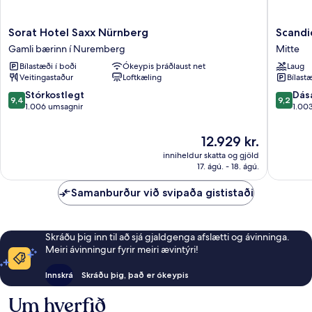
Sorat
Scandic
Sorat Hotel Saxx Nürnberg
Scandi
Hotel
Nürnbe
Gamli bærinn í Nuremberg
Mitte
Saxx
Central
Bílastæði í boði
Ókeypis þráðlaust net
Laug
Nürnberg
Mitte
Veitingastaður
Loftkæling
Bílastæ
Gamli
bærinn
9.4
9.2
Stórkostlegt
Dás
9,4
9,2
í
af
af
1.006 umsagnir
1.00
Nuremberg
10,
10,
Stórkostlegt,
Dásamle
Verðið
12.929 kr.
1.006
1.003
er
inniheldur skatta og gjöld
umsagnir
umsagni
12.929 kr.
17. ágú. - 18. ágú.
Samanburður við svipaða gististaði
Skráðu þig inn til að sjá gjaldgenga afslætti og ávinninga.
Meiri ávinningur fyrir meiri ævintýri!
Innskrá
Skráðu þig, það er ókeypis
Um hverfið