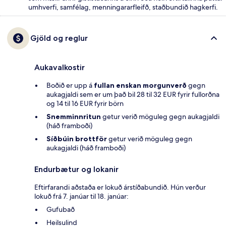
umhverfi, samfélag, menningararfleifð, staðbundið hagkerfi.
Gjöld og reglur
Aukavalkostir
Boðið er upp á
fullan enskan morgunverð
gegn
aukagjaldi sem er um það bil 28 til 32 EUR fyrir fullorðna
og 14 til 16 EUR fyrir börn
Snemminnritun
getur verið möguleg gegn aukagjaldi
(háð framboði)
Síðbúin brottför
getur verið möguleg gegn
aukagjaldi (háð framboði)
Endurbætur og lokanir
Eftirfarandi aðstaða er lokuð árstíðabundið. Hún verður
lokuð frá 7. janúar til 18. janúar:
Gufubað
Heilsulind