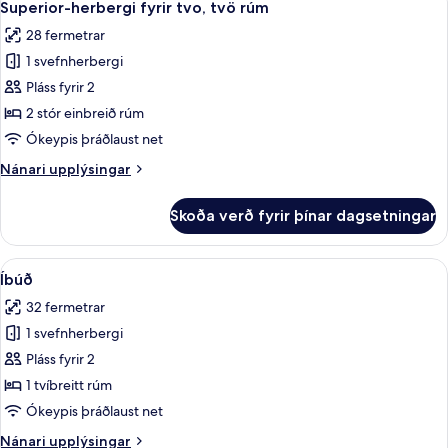
7
tvíbreiðu
Superior-herbergi fyrir tvo, tvö rúm
allar
rúmi
28 fermetrar
myndir
1 svefnherbergi
fyrir
Superior-
Pláss fyrir 2
herbergi
2 stór einbreið rúm
fyrir
Ókeypis þráðlaust net
tvo,
Nánari
Nánari upplýsingar
tvö
upplýsingar
rúm
fyrir
Skoða verð fyrir þínar dagsetningar
Superior-
herbergi
fyrir
Skoða
Íbúð | Stofa | 43-tommu snjallsjónvar
6
tvo,
Íbúð
allar
tvö
32 fermetrar
rúm
myndir
1 svefnherbergi
fyrir
Íbúð
Pláss fyrir 2
1 tvíbreitt rúm
Ókeypis þráðlaust net
Nánari
Nánari upplýsingar