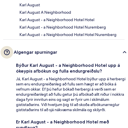
Karl August
Karl August A Neighborhood
Karl August - a Neighborhood Hotel Hotel
Karl August - a Neighborhood Hotel Nuremberg
Karl August - a Neighborhood Hotel Hotel Nuremberg
Algengar spurningar
Býður Karl August - a Neighborhood Hotel upp á
ókeypis afbókun og fulla endurgreiðslu?
Já, Karl August - a Neighborhood Hotel býður upp á herbergi
sem eru endurgreiðanleg að fullu sem hægt er að bóka á
vefnum okkar. Ef þú hefur bókað herbergi á verði sem er
endurgreiðanlegt að fullu getur þú afbókað allt niður í nokkra
daga fyrir innritun eins og sagt er fyrir um í skilmálum
gististaðarins. Við hvetjum þig til að skoða afbókunarreglur
gististaðarins til að sjá nákvæma skilmála og skilyrði.
Er Karl August - a Neighborhood Hotel með
sundlaug?