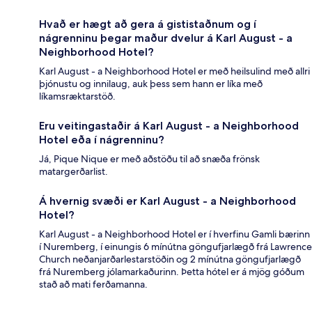
Hvað er hægt að gera á gististaðnum og í
nágrenninu þegar maður dvelur á Karl August - a
Neighborhood Hotel?
Karl August - a Neighborhood Hotel er með heilsulind með allri
þjónustu og innilaug, auk þess sem hann er líka með
líkamsræktarstöð.
Eru veitingastaðir á Karl August - a Neighborhood
Hotel eða í nágrenninu?
Já, Pique Nique er með aðstöðu til að snæða frönsk
matargerðarlist.
Á hvernig svæði er Karl August - a Neighborhood
Hotel?
Karl August - a Neighborhood Hotel er í hverfinu Gamli bærinn
í Nuremberg, í einungis 6 mínútna göngufjarlægð frá Lawrence
Church neðanjarðarlestarstöðin og 2 mínútna göngufjarlægð
frá Nuremberg jólamarkaðurinn. Þetta hótel er á mjög góðum
stað að mati ferðamanna.