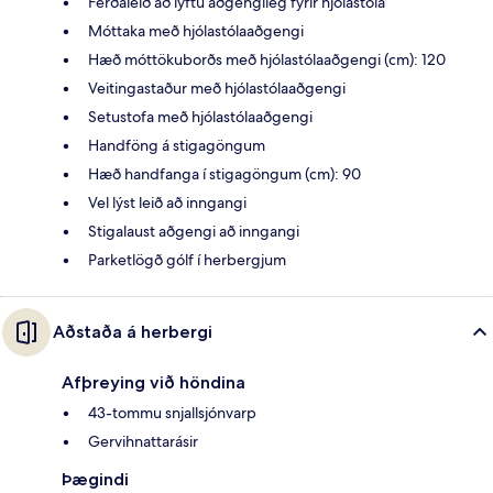
Ferðaleið að lyftu aðgengileg fyrir hjólastóla
Móttaka með hjólastólaaðgengi
Hæð móttökuborðs með hjólastólaaðgengi (cm): 120
Veitingastaður með hjólastólaaðgengi
Setustofa með hjólastólaaðgengi
Handföng á stigagöngum
Hæð handfanga í stigagöngum (cm): 90
Vel lýst leið að inngangi
Stigalaust aðgengi að inngangi
Parketlögð gólf í herbergjum
Aðstaða á herbergi
Afþreying við höndina
43-tommu snjallsjónvarp
Gervihnattarásir
Þægindi