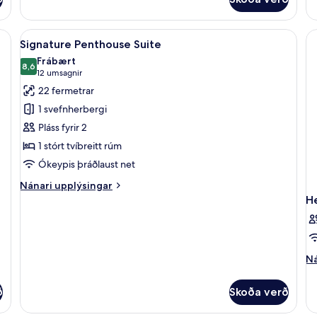
Single
Do
Deluxe
De
gur, rúm með „pillowtop“-dýnum, míníbar
Skoða
Signature Penthouse Suite | Rúmföt 
23
Signature Penthouse Suite
allar
Frábært
myndir
8,6
8,6 af 10
(12
12 umsagnir
fyrir
umsagnir)
22 fermetrar
Signature
1 svefnherbergi
Penthouse
Pláss fyrir 2
Suite
1 stórt tvíbreitt rúm
Ókeypis þráðlaust net
Nánari
Nánari upplýsingar
upplýsingar
H
fyrir
Signature
Penthouse
Suite
Ná
Ná
up
fy
ð
Skoða verð
He