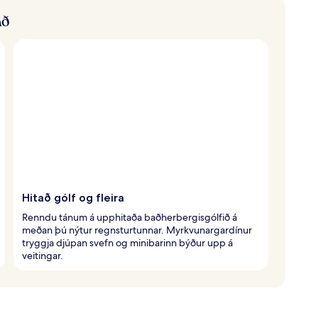
að
Hitað gólf og fleira
Renndu tánum á upphitaða baðherbergisgólfið á
meðan þú nýtur regnsturtunnar. Myrkvunargardínur
tryggja djúpan svefn og minibarinn býður upp á
veitingar.