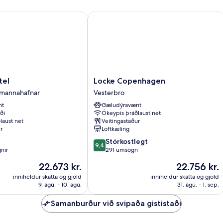
l
Locke Copenhagen
Locke
tel
Locke Copenhagen
Copenhagen
mannahafnar
Vesterbro
Vesterbro
nt
Gæludýravænt
fnar
ði
Ókeypis þráðlaust net
laust net
Veitingastaður
r
Loftkæling
9.4
Stórkostlegt
9,4
af
nir
291 umsögn
10,
Verðið
Verðið
22.673 kr.
22.756 kr.
Stórkostlegt,
er
er
291
inniheldur skatta og gjöld
inniheldur skatta og gjöld
22.673 kr.
22.756 kr.
9. ágú. - 10. ágú.
31. ágú. - 1. sep.
umsögn
Samanburður við svipaða gististaði