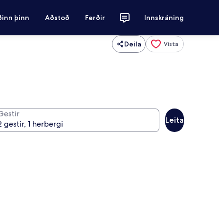
ðinn þinn
Aðstoð
Ferðir
Innskráning
Deila
Vista
Gestir
Leita