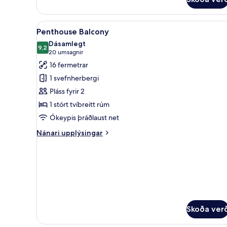
Double
Superior
Skoða
Rúmföt af bestu gerð, dúnsæn
16
Penthouse Balcony
allar
Dásamlegt
myndir
9,2
9,2 af 10
(20
20 umsagnir
fyrir
umsagnir)
16 fermetrar
Penthouse
1 svefnherbergi
Balcony
Pláss fyrir 2
1 stórt tvíbreitt rúm
Ókeypis þráðlaust net
Nánari
Nánari upplýsingar
upplýsingar
fyrir
Penthouse
Balcony
Skoða ver