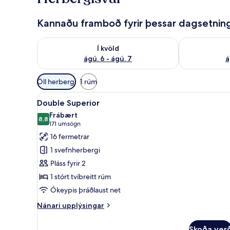
Kannaðu framboð fyrir þessar dagsetnin
Athuga framboð í kvöld ágú. 6 - ágú. 7
Athuga frambo
Í kvöld
ágú. 6 - ágú. 7
á
Síur
Öll herbergi
1 rúm
í
Skoða
Double Superior | Rúmföt af 
boði
14
Double Superior
allar
fyrir
Frábært
myndir
8,8
herbergi
8,8 af 10
(171
171 umsögn
fyrir
umsögn)
16 fermetrar
Double
1 svefnherbergi
Superior
Pláss fyrir 2
1 stórt tvíbreitt rúm
Ókeypis þráðlaust net
Nánari
Nánari upplýsingar
upplýsingar
fyrir
Skoða ver