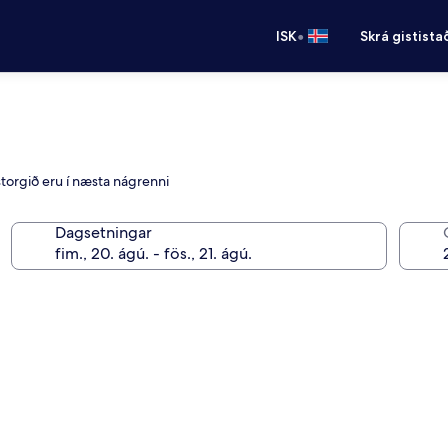
•
ISK
Skrá gistista
torgið eru í næsta nágrenni
Dagsetningar