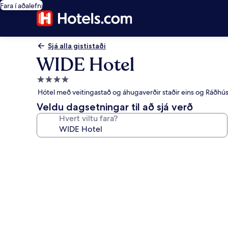
Fara í aðalefni
Sjá alla gististaði
WIDE Hotel
4.0
stjörnu
Hótel með veitingastað og áhugaverðir staðir eins og Ráðhús
gististaður
Veldu dagsetningar til að sjá verð
Hvert viltu fara?
Myndasafn
fyrir
WIDE
Hotel