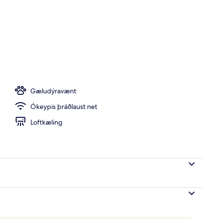
rhlaðborð daglega gegn gjaldi
Gæludýravænt
Ókeypis þráðlaust net
Loftkæling