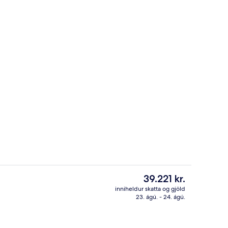
llur
Framhlið gististaðar
Núverandi
39.221 kr.
verð
inniheldur skatta og gjöld
er
23. ágú. - 24. ágú.
i
Móttaka
39.221 kr.