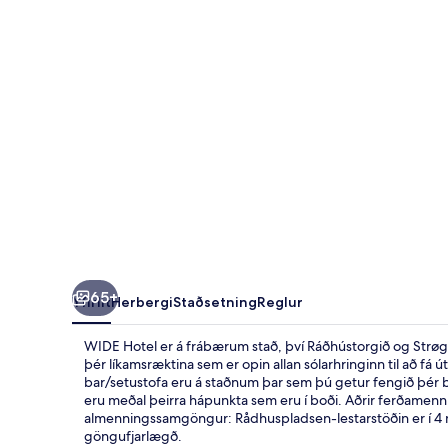
65+
Yfirlit
Herbergi
Staðsetning
Reglur
WIDE Hotel er á frábærum stað, því Ráðhústorgið og Strøge
þér líkamsræktina sem er opin allan sólarhringinn til að fá út
bar/setustofa eru á staðnum þar sem þú getur fengið þér b
eru meðal þeirra hápunkta sem eru í boði. Aðrir ferðamenn 
almenningssamgöngur: Rådhuspladsen-lestarstöðin er í 4 m
göngufjarlægð.