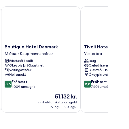
Boutique Hotel Danmark
Tivoli Hotel
Boutique
Tivoli
Boutique Hotel Danmark
Tivoli Hotel
Hotel
Hotel
Miðbær Kaupmannahafnar
Vesterbro
Danmark
Vesterbro
Bílastæði í boði
Laug
Miðbær
Ókeypis þráðlaust net
Gæludýravænt
Kaupmannahafnar
Veitingastaður
Bílastæði í boði
Heilsurækt
Ókeypis þráðlaust net
8.6
8.8
Frábært
Frábært
8,6
8,8
af
af
1.009 umsagnir
7.601 umsögn
10,
10,
Verðið
51.132 kr.
Frábært,
Frábært,
er
1.009
7.601
inniheldur skatta og gjöld
innihel
51.132 kr.
19. ágú. - 20. ágú.
umsagnir
umsögn