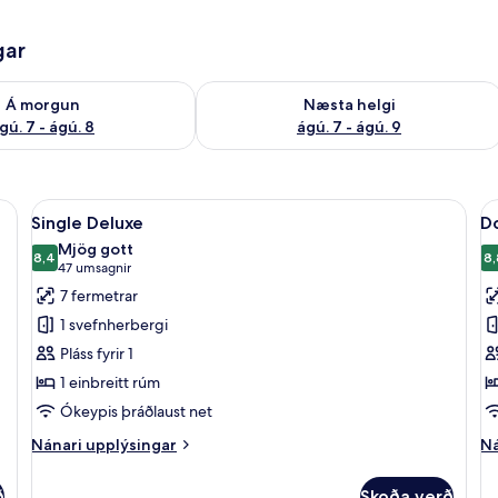
gar
ð á morgun ágú. 7 - ágú. 8
Athuga framboð næstu helgi ágú. 7 - 
Á morgun
Næsta helgi
gú. 7 - ágú. 8
ágú. 7 - ágú. 9
bestu gerð, dúnsængur, rúm með „pillowtop“-dýnum, míníbar
Skoða
Single Deluxe | Rúmföt af bestu gerð
S
10
Single Deluxe
D
allar
al
Mjög gott
myndir
8,4
m
8,
8,4 af 10
(47
47 umsagnir
fyrir
fy
umsagnir)
7 fermetrar
Single
D
1 svefnherbergi
Deluxe
D
Pláss fyrir 1
1 einbreitt rúm
Ókeypis þráðlaust net
Nánari
Ná
Nánari upplýsingar
Ná
upplýsingar
up
fyrir
fy
ð
Skoða verð