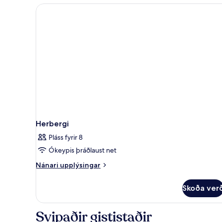
Herbergi
Pláss fyrir 8
Ókeypis þráðlaust net
Nánari
Nánari upplýsingar
upplýsingar
fyrir
Skoða ver
Herbergi
Svipaðir gististaðir