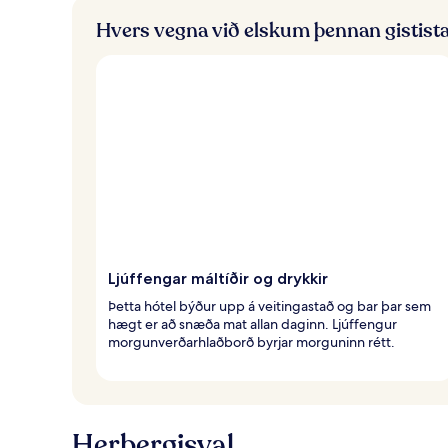
Hvers vegna við elskum þennan gistist
Ljúffengar máltíðir og drykkir
Þetta hótel býður upp á veitingastað og bar þar sem
hægt er að snæða mat allan daginn. Ljúffengur
morgunverðarhlaðborð byrjar morguninn rétt.
Herbergisval