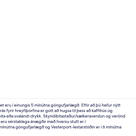
Verönd/útipa
t eru í einungis 5 mínútna göngufjarlægð. Eftir að þú hefur nýtt
rás fyrir hreyfiþörfina er gott að hugsa til þess að kaffihús og
ita eða svalandi drykk. Skyndibitastaður/sælkeraverslun og verönd
Sæti í anddyr
eru sérstaklega ánægðir með hversu stutt er í
ínútna göngufjarlægð og Vesterport-lestarstöðin er í 6 mínútna