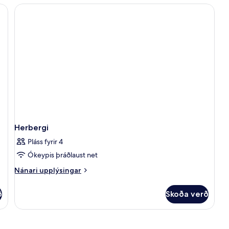
Herbergi
Pláss fyrir 4
Ókeypis þráðlaust net
Nánari
Nánari upplýsingar
upplýsingar
fyrir
ð
Skoða verð
Herbergi