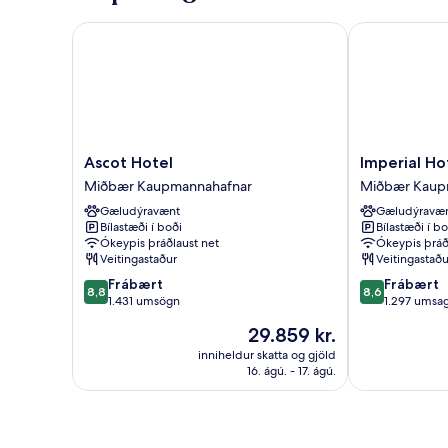
Ascot Hotel
Imperial Hote
Ascot
Imperial
Ascot Hotel
Imperial Ho
Hotel
Hotel
Miðbær Kaupmannahafnar
Miðbær Kaup
Miðbær
Miðbær
Gæludýravænt
Gæludýravæ
Kaupmannahafnar
Kaupmannaha
Bílastæði í boði
Bílastæði í bo
Ókeypis þráðlaust net
Ókeypis þráð
Veitingastaður
Veitingastaðu
8.8
8.6
Frábært
Frábært
8,8
8,6
af
af
1.431 umsögn
1.297 umsag
10,
10,
Verðið
29.859 kr.
Frábært,
Frábært,
er
1.431
1.297
inniheldur skatta og gjöld
29.859 kr.
16. ágú. - 17. ágú.
umsögn
umsagnir