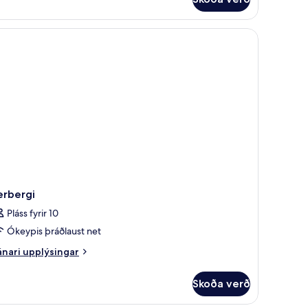
uble
luxe
af bestu gerð, dúnsængur, rúm með „pillowtop“-dýnum, míníbar
erbergi
Pláss fyrir 10
Ókeypis þráðlaust net
nari
nari upplýsingar
plýsingar
rir
Skoða verð
rbergi