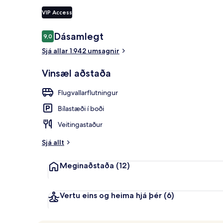
VIP Access
Morgunverða
Umsagnir
Dásamlegt
9,0
9,0 af 10
Sjá allar 1.942 umsagnir
Vinsæl aðstaða
Flugvallarflutningur
Bílastæði í boði
Veitingastaður
Sjá allt
Meginaðstaða
(12)
Vertu eins og heima hjá þér
(6)