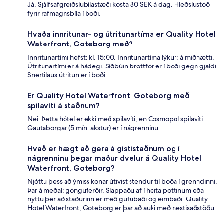
Já. Sjálfsafgreiðslubílastæði kosta 80 SEK á dag. Hleðslustöð
fyrir rafmagnsbíla í boði.
Hvaða innritunar- og útritunartíma er Quality Hotel
Waterfront, Goteborg með?
Innritunartími hefst: kl. 15:00. Innritunartíma lýkur: á miðnætti.
Útritunartími er á hádegi. Síðbúin brottför er í boði gegn gjaldi.
Snertilaus útritun er í boði.
Er Quality Hotel Waterfront, Goteborg með
spilavíti á staðnum?
Nei. Þetta hótel er ekki með spilavíti, en Cosmopol spilavíti
Gautaborgar (5 mín. akstur) er í nágrenninu.
Hvað er hægt að gera á gististaðnum og í
nágrenninu þegar maður dvelur á Quality Hotel
Waterfront, Goteborg?
Njóttu þess að ýmiss konar útivist stendur til boða í grenndinni.
Þar á meðal: gönguferðir. Slappaðu af í heita pottinum eða
nýttu þér að staðurinn er með gufubaði og eimbaði. Quality
Hotel Waterfront, Goteborg er þar að auki með nestisaðstöðu.