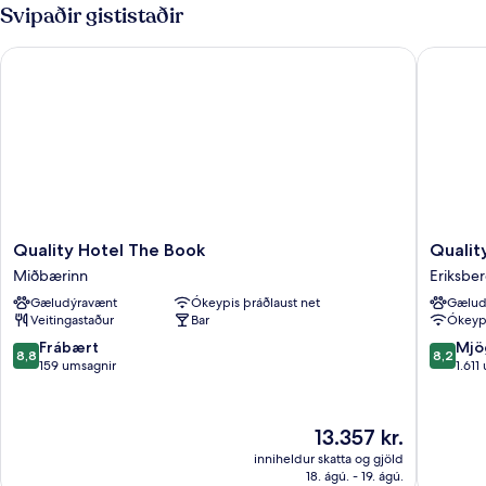
-
rúm
Svipaðir gististaðir
1
með
tvíbreitt
svefnsófa
Quality Hotel The Book
Quality H
rúm
-
með
svefnsófa
reyklaust
-
-
reyklaust
sjávarsýn
-
sjávarsýn
Quality
Quality
Quality Hotel The Book
Quality
Hotel
Hotel
Miðbærinn
Eriksbe
The
11
Gæludýravænt
Ókeypis þráðlaust net
Gælud
Book
Eriksbe
Veitingastaður
Bar
Ókeypi
Miðbærinn
8.8
8.2
Frábært
Mjö
8,8
8,2
af
af
159 umsagnir
1.611
10,
10,
Frábært,
Mjög
159
gott,
Verðið
13.357 kr.
umsagnir
1.611
er
inniheldur skatta og gjöld
umsagni
13.357 kr.
18. ágú. - 19. ágú.