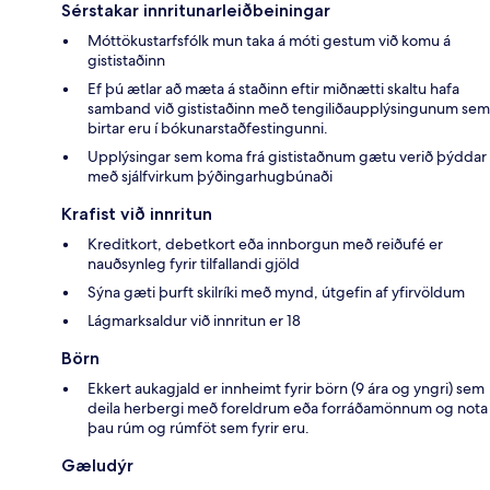
Sérstakar innritunarleiðbeiningar
Móttökustarfsfólk mun taka á móti gestum við komu á
gististaðinn
Ef þú ætlar að mæta á staðinn eftir miðnætti skaltu hafa
samband við gististaðinn með tengiliðaupplýsingunum sem
birtar eru í bókunarstaðfestingunni.
Upplýsingar sem koma frá gististaðnum gætu verið þýddar
með sjálfvirkum þýðingarhugbúnaði
Krafist við innritun
Kreditkort, debetkort eða innborgun með reiðufé er
nauðsynleg fyrir tilfallandi gjöld
Sýna gæti þurft skilríki með mynd, útgefin af yfirvöldum
Lágmarksaldur við innritun er 18
Börn
Ekkert aukagjald er innheimt fyrir börn (9 ára og yngri) sem
deila herbergi með foreldrum eða forráðamönnum og nota
þau rúm og rúmföt sem fyrir eru.
Gæludýr