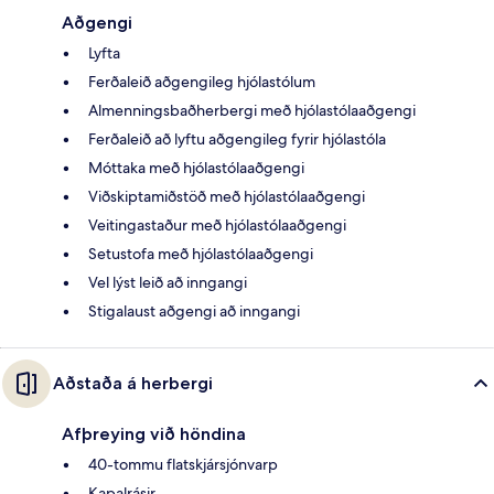
Aðgengi
Lyfta
Ferðaleið aðgengileg hjólastólum
Almenningsbaðherbergi með hjólastólaaðgengi
Ferðaleið að lyftu aðgengileg fyrir hjólastóla
Móttaka með hjólastólaaðgengi
Viðskiptamiðstöð með hjólastólaaðgengi
Veitingastaður með hjólastólaaðgengi
Setustofa með hjólastólaaðgengi
Vel lýst leið að inngangi
Stigalaust aðgengi að inngangi
Aðstaða á herbergi
Afþreying við höndina
40-tommu flatskjársjónvarp
Kapalrásir