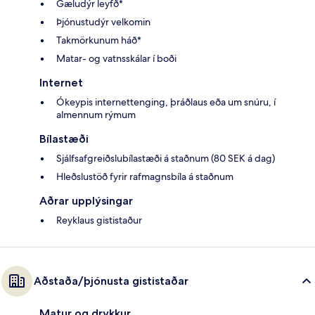
Gæludýr leyfð*
Þjónustudýr velkomin
Takmörkunum háð*
Matar- og vatnsskálar í boði
Internet
Ókeypis internettenging, þráðlaus eða um snúru, í
almennum rýmum
Bílastæði
Sjálfsafgreiðslubílastæði á staðnum (80 SEK á dag)
Hleðslustöð fyrir rafmagnsbíla á staðnum
Aðrar upplýsingar
Reyklaus gististaður
Aðstaða/þjónusta gististaðar
Matur og drykkur