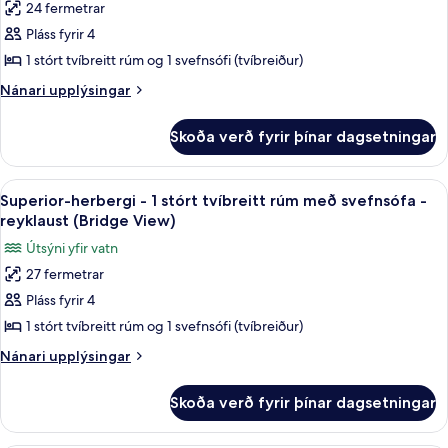
24 fermetrar
fyrir
Pláss fyrir 4
Standard-
1 stórt tvíbreitt rúm og 1 svefnsófi (tvíbreiður)
herbergi
-
Nánari
Nánari upplýsingar
upplýsingar
1
fyrir
stórt
Skoða verð fyrir þínar dagsetningar
Standard-
tvíbreitt
herbergi
rúm
-
Skoða
Superior-herbergi - 1 stórt tvíbreitt 
7
1
með
Superior-herbergi - 1 stórt tvíbreitt rúm með svefnsófa -
allar
stórt
reyklaust (Bridge View)
svefnsófa
tvíbreitt
myndir
-
Útsýni yfir vatn
rúm
fyrir
reyklaust
með
27 fermetrar
Superior-
svefnsófa
Pláss fyrir 4
herbergi
-
reyklaust
-
1 stórt tvíbreitt rúm og 1 svefnsófi (tvíbreiður)
1
Nánari
Nánari upplýsingar
stórt
upplýsingar
fyrir
tvíbreitt
Skoða verð fyrir þínar dagsetningar
Superior-
rúm
herbergi
með
-