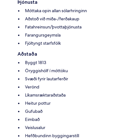
Þjónusta
Móttaka opin allan sólarhringinn
Aðstoð við miða-/ferðakaup
Fatahreinsun/þvottaþjónusta
Farangursgeymsla
Fjöltyngt starfsfólk
Aðstaða
Byggt 1813
Öryggishólf í móttöku
Svæði fyrir lautarferðir
Verönd
Líkamsræktaraðstaða
Heitur pottur
Gufubað
Eimbað
Veislusalur
Hefðbundinn byggingarstíll