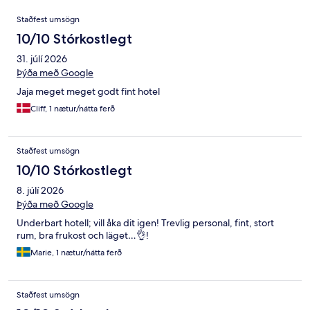
Umsagnir
Staðfest umsögn
10/10 Stórkostlegt
31. júlí 2026
Þýða með Google
Jaja meget meget godt fint hotel
Cliff, 1 nætur/nátta ferð
Staðfest umsögn
10/10 Stórkostlegt
8. júlí 2026
Þýða með Google
Underbart hotell; vill åka dit igen! Trevlig personal, fint, stort
rum, bra frukost och läget…👌!
Marie, 1 nætur/nátta ferð
Staðfest umsögn