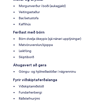
Morgunverður í boði (aukagjald)
Veitingastaður
Bar/setustofa
Kaffihús
Ferðast með börn
Börn dvelja ókeypis (sjá nánari upplýsingar)
Matvöruverslun/sjoppa
Leikföng
Skiptiborð
Áhugavert að gera
Göngu- og hjólreiðaslóðar í nágrenninu
Fyrir viðskiptaferðalanga
Viðskiptamiðstöð
Fundarherbergi
Ráðstefnurými