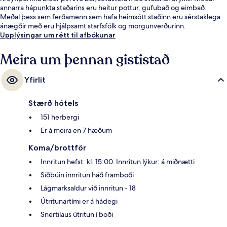
annarra hápunkta staðarins eru heitur pottur, gufubað og eimbað.
Meðal þess sem ferðamenn sem hafa heimsótt staðinn eru sérstaklega
ánægðir með eru hjálpsamt starfsfólk og morgunverðurinn.
Gististaðurinn er stutt frá almenningssamgöngum: Vagnhallen Majorna
Upplýsingar um rétt til afbókunar
sporvagnastoppistöðin er í 5 mínútna göngufjarlægð og
Jaegerdorffsplatsen sporvagnastoppistöðin í 7 mínútna.
Meira um þennan gististað
Yfirlit
Stærð hótels
151 herbergi
Er á meira en 7 hæðum
Koma/brottför
Innritun hefst: kl. 15:00. Innritun lýkur: á miðnætti
Síðbúin innritun háð framboði
Lágmarksaldur við innritun - 18
Útritunartími er á hádegi
Snertilaus útritun í boði