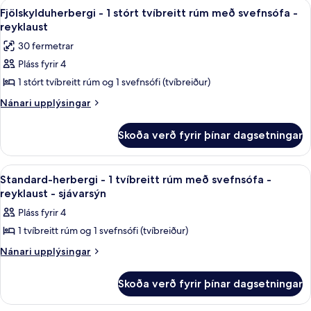
Skoða
Öryggishólf í herbergi, myrkratjöld/-
4
svefnsófa
1
Fjölskylduherbergi - 1 stórt tvíbreitt rúm með svefnsófa -
allar
stórt
-
reyklaust
tvíbreitt
myndir
reyklaust
30 fermetrar
rúm
fyrir
(Bridge
með
Pláss fyrir 4
Fjölskylduherbergi
svefnsófa
View)
1 stórt tvíbreitt rúm og 1 svefnsófi (tvíbreiður)
-
-
reyklaust
1
Nánari
Nánari upplýsingar
(Bridge
upplýsingar
stórt
View)
fyrir
tvíbreitt
Skoða verð fyrir þínar dagsetningar
Fjölskylduherbergi
rúm
-
með
1
Skoða
Öryggishólf í herbergi, myrkratjöld/-
4
stórt
svefnsófa
Standard-herbergi - 1 tvíbreitt rúm með svefnsófa -
allar
tvíbreitt
reyklaust - sjávarsýn
-
rúm
myndir
reyklaust
Pláss fyrir 4
með
fyrir
svefnsófa
1 tvíbreitt rúm og 1 svefnsófi (tvíbreiður)
Standard-
-
herbergi
Nánari
Nánari upplýsingar
reyklaust
upplýsingar
-
fyrir
1
Skoða verð fyrir þínar dagsetningar
Standard-
tvíbreitt
herbergi