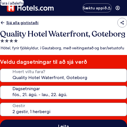
Fara í aðalefni
Sæktu appið
Sjá alla gististaði
Quality Hotel Waterfront, Goteborg
4.0
stjörnu
Hótel, fyrir fjölskyldur, í Gautaborg, með veitingastað og bar/setustofu
gististaður
Veldu dagsetningar til að sjá verð
Hvert viltu fara?
Dagsetningar
Gestir
Leita