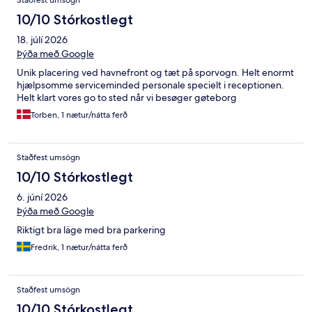
Staðfest umsögn
10/10 Stórkostlegt
18. júlí 2026
Þýða með Google
Unik placering ved havnefront og tæt på sporvogn. Helt enormt
hjælpsomme serviceminded personale specielt i receptionen.
Helt klart vores go to sted når vi besøger gøteborg
Torben, 1 nætur/nátta ferð
Staðfest umsögn
10/10 Stórkostlegt
6. júní 2026
Þýða með Google
Riktigt bra läge med bra parkering
Fredrik, 1 nætur/nátta ferð
Staðfest umsögn
10/10 Stórkostlegt