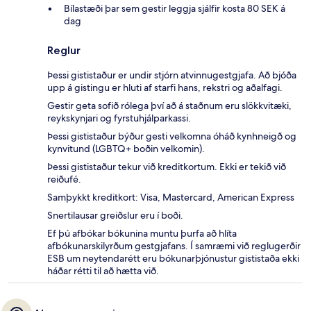
Bílastæði þar sem gestir leggja sjálfir kosta 80 SEK á
dag
Reglur
Þessi gististaður er undir stjórn atvinnugestgjafa. Að bjóða
upp á gistingu er hluti af starfi hans, rekstri og aðalfagi.
Gestir geta sofið rólega því að á staðnum eru slökkvitæki,
reykskynjari og fyrstuhjálparkassi.
Þessi gististaður býður gesti velkomna óháð kynhneigð og
kynvitund (LGBTQ+ boðin velkomin).
Þessi gististaður tekur við kreditkortum. Ekki er tekið við
reiðufé.
Samþykkt kreditkort: Visa, Mastercard, American Express
Snertilausar greiðslur eru í boði.
Ef þú afbókar bókunina muntu þurfa að hlíta
afbókunarskilyrðum gestgjafans. Í samræmi við reglugerðir
ESB um neytendarétt eru bókunarþjónustur gististaða ekki
háðar rétti til að hætta við.