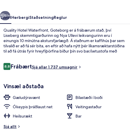
rra
Næsta
51+
Yfirlit
Herbergi
Staðsetning
Reglur
Quality Hotel Waterfront, Goteborg er á frábærum stað, því
Liseberg skemmtigarðurinn og Nya Ullevi leikvangurinn eru í
einungis 10 mínútna akstursfjarlægð. Á staðnum er kaffihús þar sem
tilvalið er að fá sér bita, en eftir að hafa nýtt þér líkamsræktarstöðina
til að fá útrás fyrir hreyfiþörfina bíður þín svo bar/setustofa með
svalandi drykki. Meðal annarra hápunkta staðarins eru heitur pottur,
gufubað og eimbað. Meðal þess sem ferðamenn sem hafa heimsótt
Umsagnir
Frábært
staðinn eru sérstaklega ánægðir með eru hjálpsamt starfsfólk og
8,8
Sjá allar 1.737 umsagnir
8,8 af 10
morgunverðurinn. Gististaðurinn er stutt frá
almenningssamgöngum: Vagnhallen Majorna
Fyrir utan
sporvagnastoppistöðin er í 5 mínútna göngufjarlægð og
Vinsæl aðstaða
Jaegerdorffsplatsen sporvagnastoppistöðin í 7 mínútna.
Gæludýravænt
Bílastæði í boði
Ókeypis þráðlaust net
Veitingastaður
Heilsurækt
Bar
Sjá allt