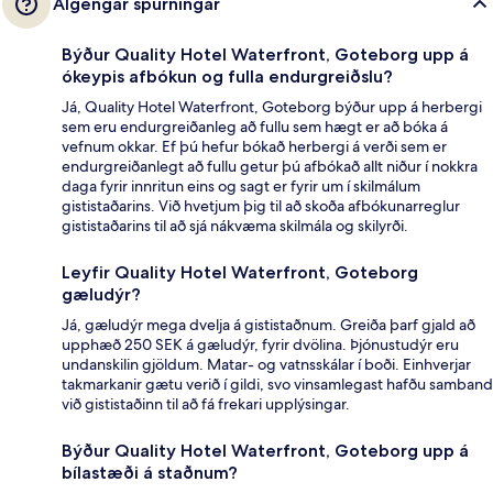
Algengar spurningar
Býður Quality Hotel Waterfront, Goteborg upp á
ókeypis afbókun og fulla endurgreiðslu?
Já, Quality Hotel Waterfront, Goteborg býður upp á herbergi
sem eru endurgreiðanleg að fullu sem hægt er að bóka á
vefnum okkar. Ef þú hefur bókað herbergi á verði sem er
endurgreiðanlegt að fullu getur þú afbókað allt niður í nokkra
daga fyrir innritun eins og sagt er fyrir um í skilmálum
gististaðarins. Við hvetjum þig til að skoða afbókunarreglur
gististaðarins til að sjá nákvæma skilmála og skilyrði.
Leyfir Quality Hotel Waterfront, Goteborg
gæludýr?
Já, gæludýr mega dvelja á gististaðnum. Greiða þarf gjald að
upphæð 250 SEK á gæludýr, fyrir dvölina. Þjónustudýr eru
undanskilin gjöldum. Matar- og vatnsskálar í boði. Einhverjar
takmarkanir gætu verið í gildi, svo vinsamlegast hafðu samband
við gististaðinn til að fá frekari upplýsingar.
Býður Quality Hotel Waterfront, Goteborg upp á
bílastæði á staðnum?