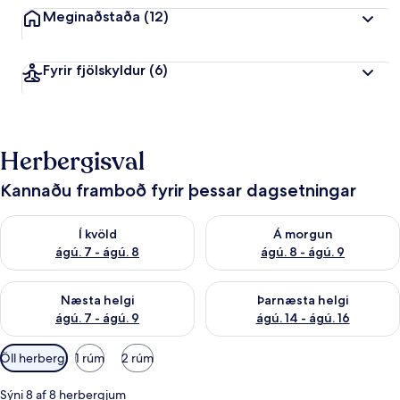
Meginaðstaða
(12)
Fyrir fjölskyldur
(6)
Herbergisval
Kannaðu framboð fyrir þessar dagsetningar
Athuga framboð í kvöld ágú. 7 - ágú. 8
Athuga framboð á morgun ágú.
Í kvöld
Á morgun
ágú. 7 - ágú. 8
ágú. 8 - ágú. 9
Athuga framboð næstu helgi ágú. 7 - ágú. 9
Athuga framboð þarnæstu helgi
Næsta helgi
Þarnæsta helgi
ágú. 7 - ágú. 9
ágú. 14 - ágú. 16
Síur
Öll herbergi
1 rúm
2 rúm
í
boði
Sýni 8 af 8 herbergjum