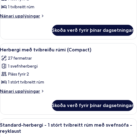
with
myndir
bed,
Sofa
1 tvíbreitt rúm
fyrir
Non
bed,
Standard
Nánari
Nánari upplýsingar
Non
Smoking
upplýsingar
Double
Smoking
fyrir
Room
Skoða verð fyrir þínar dagsetningar
Standard
Double
Room
Skoða
Öryggishólf í herbergi, myrkratjöld/-
4
Herbergi með tvíbreiðu rúmi (Compact)
allar
27 fermetrar
myndir
1 svefnherbergi
fyrir
Herbergi
Pláss fyrir 2
með
1 stórt tvíbreitt rúm
tvíbreiðu
Nánari
Nánari upplýsingar
rúmi
upplýsingar
(Compact)
fyrir
Skoða verð fyrir þínar dagsetningar
Herbergi
með
tvíbreiðu
Skoða
Standard-herbergi - 1 stórt tvíbreitt 
4
rúmi
Standard-herbergi - 1 stórt tvíbreitt rúm með svefnsófa -
allar
(Compact)
reyklaust
myndir