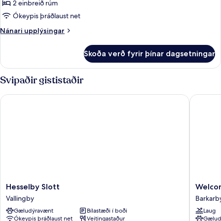
með
2 einbreið rúm
tvíbreiðu
Ókeypis þráðlaust net
rúmi
Nánari
Nánari upplýsingar
upplýsingar
fyrir
Skoða verð fyrir þínar dagsetningar
Signature-
herbergi
með
Svipaðir gististaðir
tvíbreiðu
rúmi
Hesselby Slott
Welcome
Hesselby
Welcom
Hesselby Slott
Welco
Slott
Hotel
Vallingby
Barkarb
Vallingby
Barkarb
Gæludýravænt
Bílastæði í boði
Laug
Ókeypis þráðlaust net
Veitingastaður
Gælud