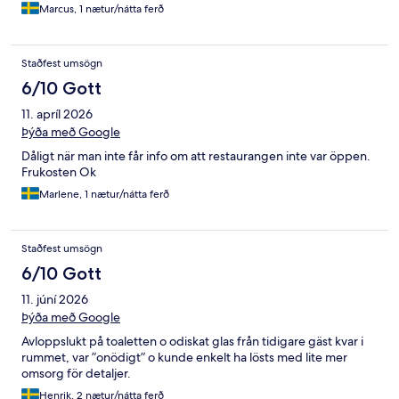
Marcus, 1 nætur/nátta ferð
Staðfest umsögn
6/10 Gott
11. apríl 2026
Þýða með Google
Dåligt när man inte får info om att restaurangen inte var öppen.
Frukosten Ok
Marlene, 1 nætur/nátta ferð
Staðfest umsögn
6/10 Gott
11. júní 2026
Þýða með Google
Avloppslukt på toaletten o odiskat glas från tidigare gäst kvar i
rummet, var ”onödigt” o kunde enkelt ha lösts med lite mer
omsorg för detaljer.
Henrik, 2 nætur/nátta ferð