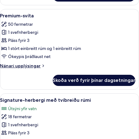
Skoða
Skrifborð, myrkratjöld/-gardínur, str
12
Premium-svíta
allar
50 fermetrar
myndir
1 svefnherbergi
fyrir
Premium-
Pláss fyrir 3
svíta
1 stórt einbreitt rúm og 1 einbreitt rúm
Ókeypis þráðlaust net
Nánari
Nánari upplýsingar
upplýsingar
fyrir
Skoða verð fyrir þínar dagsetningar
Premium-
svíta
Skoða
Signature-herbergi með tvíbreiðu rúmi
1
Signature-herbergi með tvíbreiðu rúmi
allar
Útsýni yfir vatn
myndir
18 fermetrar
fyrir
Signature-
1 svefnherbergi
herbergi
Pláss fyrir 3