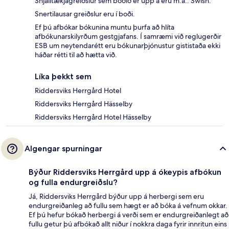
Snjalltækjagreiðslur sem boðið er upp á eru m.a.: Swish.
Snertilausar greiðslur eru í boði.
Ef þú afbókar bókunina muntu þurfa að hlíta
afbókunarskilyrðum gestgjafans. Í samræmi við reglugerðir
ESB um neytendarétt eru bókunarþjónustur gististaða ekki
háðar rétti til að hætta við.
Líka þekkt sem
Riddersviks Herrgård Hotel
Riddersviks Herrgård Hässelby
Riddersviks Herrgård Hotel Hässelby
Algengar spurningar
Býður Riddersviks Herrgård upp á ókeypis afbókun
og fulla endurgreiðslu?
Já, Riddersviks Herrgård býður upp á herbergi sem eru
endurgreiðanleg að fullu sem hægt er að bóka á vefnum okkar.
Ef þú hefur bókað herbergi á verði sem er endurgreiðanlegt að
fullu getur þú afbókað allt niður í nokkra daga fyrir innritun eins