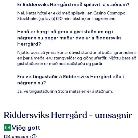
Er Riddersviks Herrgård með spilavíti á staðnum?
Nei. Þetta hótel er ekki með spilavíti, en Casino Cosmopol
Stockholm (spilavíti) (20 mín. akstur) er í nágrenninu.
Hvað er hægt að gera á gististaðnum og í
nágrenninu þegar maður dvelur á Riddersviks
Herrgård?
Njóttu þess að ýmiss konar útivist stendur til boða í grenndinni,
en þar á meðal eru stangveiðar og gönguferðir. Njóttu þess að
gististaðurinn er með nestisaðstöðu og garði.
Eru veitingastaðir á Riddersviks Herrgård eða í
nágrenninu?
Já, veitingastaðurinn Stora matsalen er á staðnum.
Riddersviks Herrgård - umsagnir
Umsagnir
Mjög gott
8,4
124 umsagnir