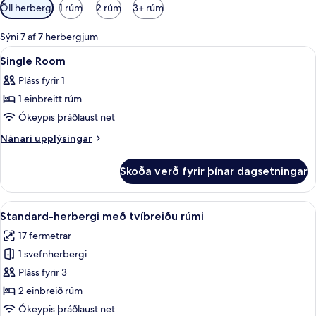
Síur
Öll herbergi
1 rúm
2 rúm
3+ rúm
í
boði
Sýni 7 af 7 herbergjum
fyrir
Skoða
Skrifborð, myrkratjöld/-gardínur, str
6
Single Room
herbergi
allar
Pláss fyrir 1
myndir
1 einbreitt rúm
fyrir
Single
Ókeypis þráðlaust net
Room
Nánari
Nánari upplýsingar
upplýsingar
fyrir
Skoða verð fyrir þínar dagsetningar
Single
Room
Skoða
Standard-herbergi með tvíbreiðu rúmi 
11
Standard-herbergi með tvíbreiðu rúmi
allar
17 fermetrar
myndir
1 svefnherbergi
fyrir
Standard-
Pláss fyrir 3
herbergi
2 einbreið rúm
með
Ókeypis þráðlaust net