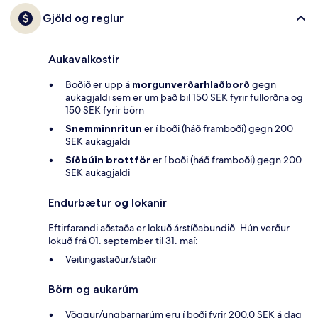
Gjöld og reglur
Aukavalkostir
Boðið er upp á
morgunverðarhlaðborð
gegn
aukagjaldi sem er um það bil 150 SEK fyrir fullorðna og
150 SEK fyrir börn
Snemminnritun
er í boði (háð framboði) gegn 200
SEK aukagjaldi
Síðbúin brottför
er í boði (háð framboði) gegn 200
SEK aukagjaldi
Endurbætur og lokanir
Eftirfarandi aðstaða er lokuð árstíðabundið. Hún verður
lokuð frá 01. september til 31. maí:
Veitingastaður/staðir
Börn og aukarúm
Vöggur/ungbarnarúm eru í boði fyrir 200.0 SEK á dag