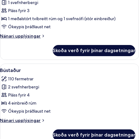
1 svefnherbergi
fyrir
Svíta
Pláss fyrir 3
1 meðalstórt tvíbreitt rúm og 1 svefnsófi (stór einbreiður)
Ókeypis þráðlaust net
Nánari
Nánari upplýsingar
upplýsingar
fyrir
Skoða verð fyrir þínar dagsetningar
Svíta
Skoða
Bústaður | Skrifborð, myrkratjöld/-ga
11
Bústaður
allar
110 fermetrar
myndir
2 svefnherbergi
fyrir
Bústaður
Pláss fyrir 4
4 einbreið rúm
Ókeypis þráðlaust net
Nánari
Nánari upplýsingar
upplýsingar
fyrir
Skoða verð fyrir þínar dagsetningar
Bústaður