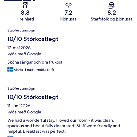
8,8
7,2
8,2
Hreinlæti
Þjónusta
Starfsfólk og þjónusta
Umsagnir
Staðfest umsögn
10/10 Stórkostlegt
17. maí 2026
Þýða með Google
Sköna sängar och bra frukost
Marie, 1 nætur/nátta ferð
Staðfest umsögn
10/10 Stórkostlegt
11. júní 2026
Þýða með Google
We had a wonderful stay. I loved our room - it was clean,
spacious and beautifully decorated! Staff were friendly and
helpful. Breakfast was perfect!