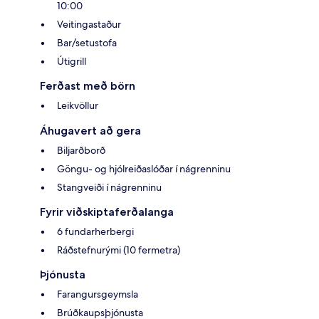
10:00
Veitingastaður
Bar/setustofa
Útigrill
Ferðast með börn
Leikvöllur
Áhugavert að gera
Biljarðborð
Göngu- og hjólreiðaslóðar í nágrenninu
Stangveiði í nágrenninu
Fyrir viðskiptaferðalanga
6 fundarherbergi
Ráðstefnurými (10 fermetra)
Þjónusta
Farangursgeymsla
Brúðkaupsþjónusta