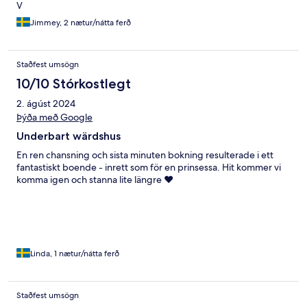
V
Jimmey, 2 nætur/nátta ferð
Staðfest umsögn
10/10 Stórkostlegt
2. ágúst 2024
Þýða með Google
Underbart wärdshus
En ren chansning och sista minuten bokning resulterade i ett
fantastiskt boende - inrett som för en prinsessa. Hit kommer vi
komma igen och stanna lite längre ❤️
Linda, 1 nætur/nátta ferð
Staðfest umsögn