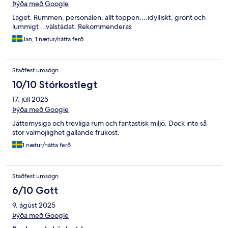
Þýða með Google
Läget. Rummen, personalen, allt toppen....idylliskt, grönt och
lummigt ...välstädat. Rekommenderas
Jan, 1 nætur/nátta ferð
Staðfest umsögn
10/10 Stórkostlegt
17. júlí 2025
Þýða með Google
Jättemysiga och trevliga rum och fantastisk miljö. Dock inte så
stor valmöjlighet gällande frukost.
1 nætur/nátta ferð
Staðfest umsögn
6/10 Gott
9. ágúst 2025
Þýða með Google