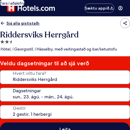
Fara í aðalefni
Sæktu appið
Sjá alla gististaði
Riddersviks Herrgård
2.5
stjörnu
Hótel, í Georgsstíl, í Hässelby, með veitingastað og bar/setustofu
gististaður
Veldu dagsetningar til að sjá verð
Hvert viltu fara?
Dagsetningar
Gestir
Leita