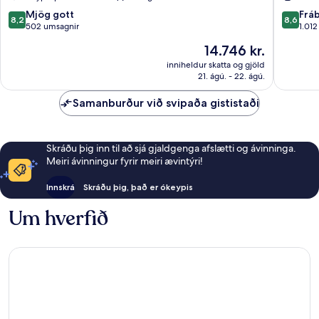
8.2
8.6
Mjög gott
Frá
8,2
8,6
af
af
502 umsagnir
1.01
10,
10,
Verðið
14.746 kr.
Mjög
Frábært
er
gott,
1.012
inniheldur skatta og gjöld
14.746 kr.
21. ágú. - 22. ágú.
502
umsagni
umsagnir
Samanburður við svipaða gististaði
Skráðu þig inn til að sjá gjaldgenga afslætti og ávinninga.
Meiri ávinningur fyrir meiri ævintýri!
Innskrá
Skráðu þig, það er ókeypis
Um hverfið