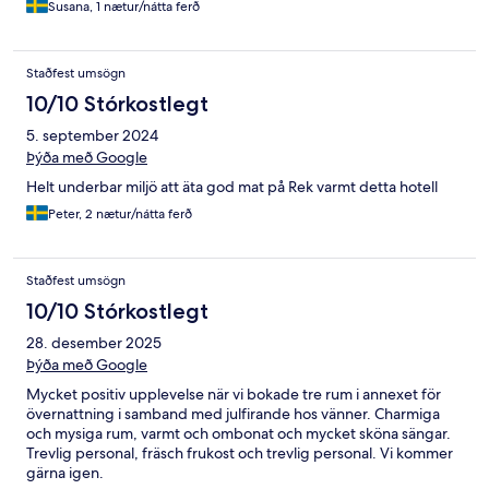
Susana, 1 nætur/nátta ferð
Staðfest umsögn
10/10 Stórkostlegt
5. september 2024
Þýða með Google
Helt underbar miljö att äta god mat på Rek varmt detta hotell
Peter, 2 nætur/nátta ferð
Staðfest umsögn
10/10 Stórkostlegt
28. desember 2025
Þýða með Google
Mycket positiv upplevelse när vi bokade tre rum i annexet för
övernattning i samband med julfirande hos vänner. Charmiga
och mysiga rum, varmt och ombonat och mycket sköna sängar.
Trevlig personal, fräsch frukost och trevlig personal. Vi kommer
gärna igen.