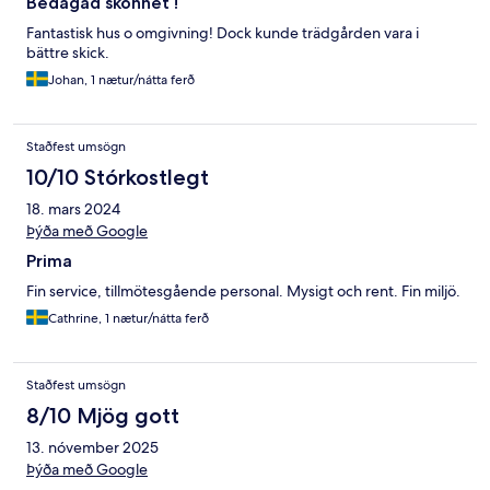
Bedagad skönhet !
Fantastisk hus o omgivning! Dock kunde trädgården vara i
bättre skick.
Johan, 1 nætur/nátta ferð
Staðfest umsögn
10/10 Stórkostlegt
18. mars 2024
Þýða með Google
Prima
Fin service, tillmötesgående personal. Mysigt och rent. Fin miljö.
Cathrine, 1 nætur/nátta ferð
Staðfest umsögn
8/10 Mjög gott
13. nóvember 2025
Þýða með Google