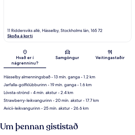
11 Riddersviks allé, Hässelby, Stockholms län, 165 72
Skoða á korti
Kort
Hvað er í
Samgöngur
Veitingastaðir
nágrenninu?
Hässelby almenningsbað
- 13 mín. ganga
- 1.2 km
Jarfalla-golfklúbburinn
- 19 mín. ganga
- 1.6 km
Lövsta-strönd
- 4 mín. akstur
- 2.4 km
Strawberry-leikvangurinn
- 20 mín. akstur
- 17.7 km
Avicii-leikvangurinn
- 25 mín. akstur
- 26.6 km
Um þennan gististað