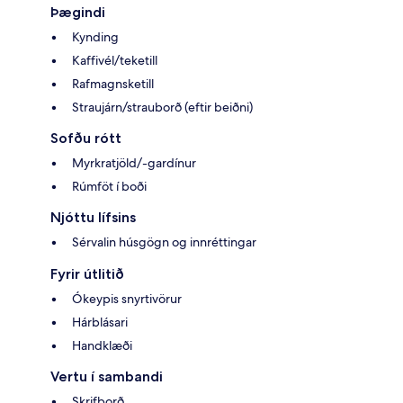
Þægindi
Kynding
Kaffivél/teketill
Rafmagnsketill
Straujárn/strauborð (eftir beiðni)
Sofðu rótt
Myrkratjöld/-gardínur
Rúmföt í boði
Njóttu lífsins
Sérvalin húsgögn og innréttingar
Fyrir útlitið
Ókeypis snyrtivörur
Hárblásari
Handklæði
Vertu í sambandi
Skrifborð