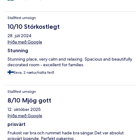
Staðfest umsögn
10/10 Stórkostlegt
28. júlí 2024
Þýða með Google
Stunning
Stunning place, very calm and relaxing. Spacious and beautifully
decorated room - excellent for families.
Eeva, 2 nætur/nátta ferð
Staðfest umsögn
8/10 Mjög gott
12. október 2025
Þýða með Google
prisvärt
Frukost var bra och rummet hade bra sängar.Det var absolut
prisvärt boende. Perfekt pakering .