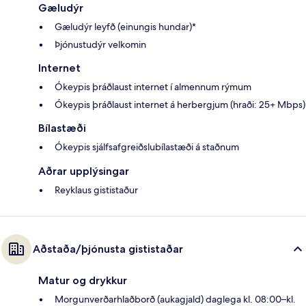
Gæludýr
Gæludýr leyfð (einungis hundar)*
Þjónustudýr velkomin
Internet
Ókeypis þráðlaust internet í almennum rýmum
Ókeypis þráðlaust internet á herbergjum (hraði: 25+ Mbps)
Bílastæði
Ókeypis sjálfsafgreiðslubílastæði á staðnum
Aðrar upplýsingar
Reyklaus gististaður
Aðstaða/þjónusta gististaðar
Matur og drykkur
Morgunverðarhlaðborð (aukagjald) daglega kl. 08:00–kl.