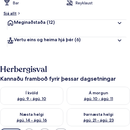
Bar
Reyklaust
Sjá allt
Meginaðstaða
(12)
Vertu eins og heima hjá þér
(6)
Herbergisval
Kannaðu framboð fyrir þessar dagsetningar
Athuga framboð í kvöld ágú. 9 - ágú. 10
Athuga framboð á morgun ágú.
Í kvöld
Á morgun
ágú. 9 - ágú. 10
ágú. 10 - ágú. 11
Athuga framboð næstu helgi ágú. 14 - ágú. 16
Athuga framboð þarnæstu helg
Næsta helgi
Þarnæsta helgi
ágú. 14 - ágú. 16
ágú. 21 - ágú. 23