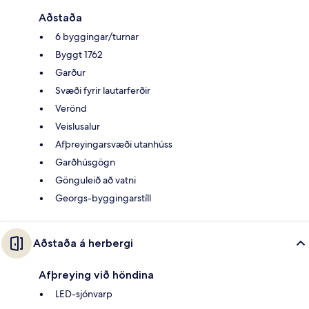
Aðstaða
6 byggingar/turnar
Byggt 1762
Garður
Svæði fyrir lautarferðir
Verönd
Veislusalur
Afþreyingarsvæði utanhúss
Garðhúsgögn
Gönguleið að vatni
Georgs-byggingarstíll
Aðstaða á herbergi
Afþreying við höndina
LED-sjónvarp