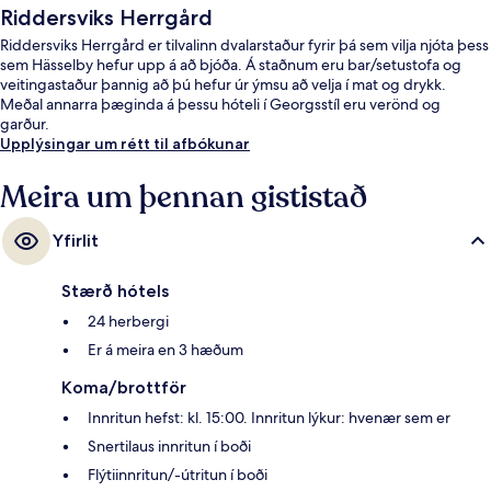
Riddersviks Herrgård
Riddersviks Herrgård er tilvalinn dvalarstaður fyrir þá sem vilja njóta þess
sem Hässelby hefur upp á að bjóða. Á staðnum eru bar/setustofa og
veitingastaður þannig að þú hefur úr ýmsu að velja í mat og drykk.
Meðal annarra þæginda á þessu hóteli í Georgsstíl eru verönd og
garður.
Upplýsingar um rétt til afbókunar
Meira um þennan gististað
Yfirlit
Stærð hótels
24 herbergi
Er á meira en 3 hæðum
Koma/brottför
Innritun hefst: kl. 15:00. Innritun lýkur: hvenær sem er
Snertilaus innritun í boði
Flýtiinnritun/-útritun í boði