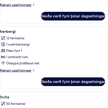
tvíbreiðu
Nánari
Nánari upplýsingar
rúmi
upplýsingar
fyrir
Skoða verð fyrir þínar dagsetningar
Standard-
herbergi
með
Skoða
herbergi | Skrifborð, myrkratjöld/-gar
6
tvíbreiðu
herbergi
allar
rúmi
12 fermetrar
myndir
1 svefnherbergi
fyrir
herbergi
Pláss fyrir 1
1 einbreitt rúm
Ókeypis þráðlaust net
Nánari
Nánari upplýsingar
upplýsingar
fyrir
Skoða verð fyrir þínar dagsetningar
herbergi
Skoða
Svíta | Skrifborð, myrkratjöld/-gardín
8
Svíta
allar
50 fermetrar
myndir