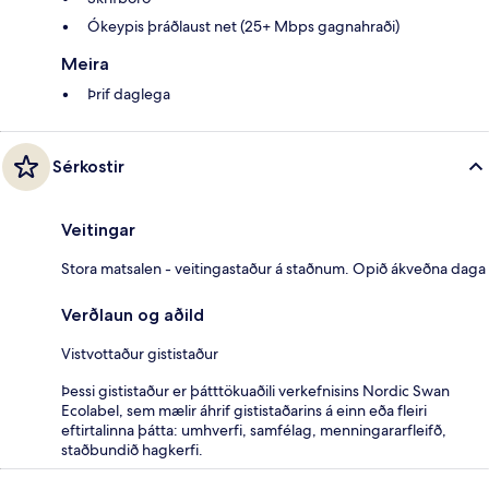
Ókeypis þráðlaust net (25+ Mbps gagnahraði)
Meira
Þrif daglega
Sérkostir
Veitingar
Stora matsalen - veitingastaður á staðnum. Opið ákveðna daga
Verðlaun og aðild
Vistvottaður gististaður
Þessi gististaður er þátttökuaðili verkefnisins Nordic Swan
Ecolabel, sem mælir áhrif gististaðarins á einn eða fleiri
eftirtalinna þátta: umhverfi, samfélag, menningararfleifð,
staðbundið hagkerfi.