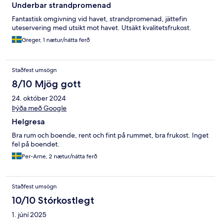
Underbar strandpromenad
Fantastisk omgivning vid havet, strandpromenad, jättefin
uteservering med utsikt mot havet. Utsäkt kvalitetsfrukost.
Greger, 1 nætur/nátta ferð
Staðfest umsögn
8/10 Mjög gott
24. október 2024
Þýða með Google
Helgresa
Bra rum och boende, rent och fint på rummet, bra frukost. Inget
fel på boendet.
Per-Arne, 2 nætur/nátta ferð
Staðfest umsögn
10/10 Stórkostlegt
1. júní 2025