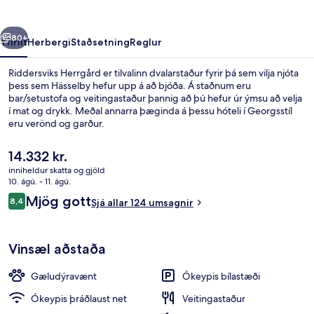
rra
Næsta
80+
Yfirlit
Herbergi
Staðsetning
Reglur
Riddersviks Herrgård er tilvalinn dvalarstaður fyrir þá sem vilja njóta
þess sem Hässelby hefur upp á að bjóða. Á staðnum eru
bar/setustofa og veitingastaður þannig að þú hefur úr ýmsu að velja
í mat og drykk. Meðal annarra þæginda á þessu hóteli í Georgsstíl
eru verönd og garður.
Núverandi
14.332 kr.
verð
inniheldur skatta og gjöld
er
10. ágú. - 11. ágú.
Framhlið gististaðar
14.332 kr.
Umsagnir
Mjög gott
8,4
Sjá allar 124 umsagnir
8,4 af 10
Vinsæl aðstaða
Gæludýravænt
Ókeypis bílastæði
Ókeypis þráðlaust net
Veitingastaður