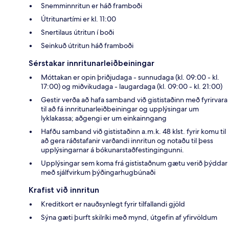
Snemminnritun er háð framboði
Útritunartími er kl. 11:00
Snertilaus útritun í boði
Seinkuð útritun háð framboði
Sérstakar innritunarleiðbeiningar
Móttakan er opin þriðjudaga - sunnudaga (kl. 09:00 - kl.
17:00) og miðvikudaga - laugardaga (kl. 09:00 - kl. 21:00)
Gestir verða að hafa samband við gististaðinn með fyrirvara
til að fá innritunarleiðbeiningar og upplýsingar um
lyklakassa; aðgengi er um einkainngang
Hafðu samband við gististaðinn a.m.k. 48 klst. fyrir komu til
að gera ráðstafanir varðandi innritun og notaðu til þess
upplýsingarnar á bókunarstaðfestingingunni.
Upplýsingar sem koma frá gististaðnum gætu verið þýddar
með sjálfvirkum þýðingarhugbúnaði
Krafist við innritun
Kreditkort er nauðsynlegt fyrir tilfallandi gjöld
Sýna gæti þurft skilríki með mynd, útgefin af yfirvöldum