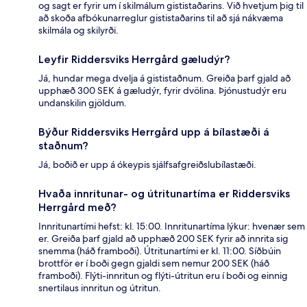
og sagt er fyrir um í skilmálum gististaðarins. Við hvetjum þig til
að skoða afbókunarreglur gististaðarins til að sjá nákvæma
skilmála og skilyrði.
Leyfir Riddersviks Herrgård gæludýr?
Já, hundar mega dvelja á gististaðnum. Greiða þarf gjald að
upphæð 300 SEK á gæludýr, fyrir dvölina. Þjónustudýr eru
undanskilin gjöldum.
Býður Riddersviks Herrgård upp á bílastæði á
staðnum?
Já, boðið er upp á ókeypis sjálfsafgreiðslubílastæði.
Hvaða innritunar- og útritunartíma er Riddersviks
Herrgård með?
Innritunartími hefst: kl. 15:00. Innritunartíma lýkur: hvenær sem
er. Greiða þarf gjald að upphæð 200 SEK fyrir að innrita sig
snemma (háð framboði). Útritunartími er kl. 11:00. Síðbúin
brottför er í boði gegn gjaldi sem nemur 200 SEK (háð
framboði). Flýti-innritun og flýti-útritun eru í boði og einnig
snertilaus innritun og útritun.