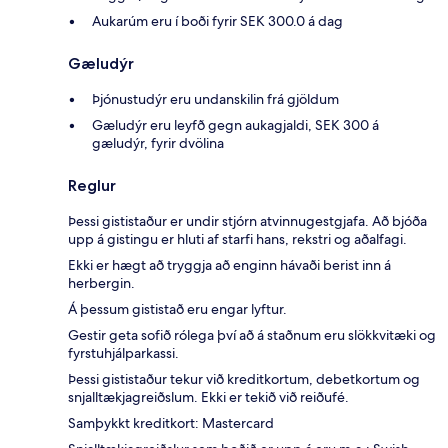
Aukarúm eru í boði fyrir SEK 300.0 á dag
Gæludýr
Þjónustudýr eru undanskilin frá gjöldum
Gæludýr eru leyfð gegn aukagjaldi, SEK 300 á
gæludýr, fyrir dvölina
Reglur
Þessi gististaður er undir stjórn atvinnugestgjafa. Að bjóða
upp á gistingu er hluti af starfi hans, rekstri og aðalfagi.
Ekki er hægt að tryggja að enginn hávaði berist inn á
herbergin.
Á þessum gististað eru engar lyftur.
Gestir geta sofið rólega því að á staðnum eru slökkvitæki og
fyrstuhjálparkassi.
Þessi gististaður tekur við kreditkortum, debetkortum og
snjalltækjagreiðslum. Ekki er tekið við reiðufé.
Samþykkt kreditkort: Mastercard