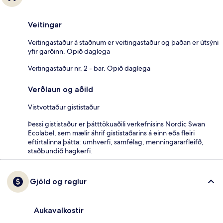
Veitingar
Veitingastaður á staðnum er veitingastaður og þaðan er útsýni
yfir garðinn. Opið daglega
Veitingastaður nr. 2 - bar. Opið daglega
Verðlaun og aðild
Vistvottaður gististaður
Þessi gististaður er þátttökuaðili verkefnisins Nordic Swan
Ecolabel, sem mælir áhrif gististaðarins á einn eða fleiri
eftirtalinna þátta: umhverfi, samfélag, menningararfleifð,
staðbundið hagkerfi.
Gjöld og reglur
Aukavalkostir