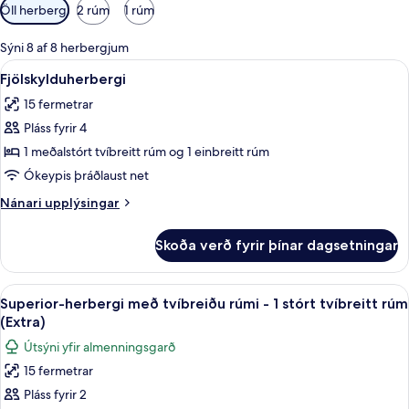
Síur
Öll herbergi
2 rúm
1 rúm
í
boði
Sýni 8 af 8 herbergjum
fyrir
Skoða
Straujárn/strauborð, ókeypis þráðlau
5
Fjölskylduherbergi
herbergi
allar
15 fermetrar
myndir
Pláss fyrir 4
fyrir
Fjölskylduherbergi
1 meðalstórt tvíbreitt rúm og 1 einbreitt rúm
Ókeypis þráðlaust net
Nánari
Nánari upplýsingar
upplýsingar
fyrir
Skoða verð fyrir þínar dagsetningar
Fjölskylduherbergi
Skoða
Straujárn/strauborð, ókeypis þráðlau
6
Superior-herbergi með tvíbreiðu rúmi - 1 stórt tvíbreitt rúm
allar
(Extra)
myndir
Útsýni yfir almenningsgarð
fyrir
15 fermetrar
Superior-
Pláss fyrir 2
herbergi