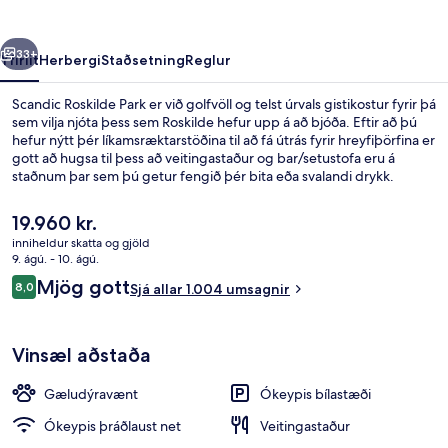
rra
Næsta
33+
Yfirlit
Herbergi
Staðsetning
Reglur
Scandic Roskilde Park er við golfvöll og telst úrvals gistikostur fyrir þá
sem vilja njóta þess sem Roskilde hefur upp á að bjóða. Eftir að þú
hefur nýtt þér líkamsræktarstöðina til að fá útrás fyrir hreyfiþörfina er
gott að hugsa til þess að veitingastaður og bar/setustofa eru á
staðnum þar sem þú getur fengið þér bita eða svalandi drykk.
Gufubað, verönd og garður eru meðal annarra hápunkta staðarins.
Aðrir gestir hafa sérstaklega sagt að hjálpsamt starfsfólk sé meðal
Núverandi
19.960 kr.
helstu kosta gististaðarins.
verð
inniheldur skatta og gjöld
er
9. ágú. - 10. ágú.
Móttaka
19.960 kr.
Umsagnir
Mjög gott
8,0
Sjá allar 1.004 umsagnir
8,0 af 10
Vinsæl aðstaða
Gæludýravænt
Ókeypis bílastæði
Ókeypis þráðlaust net
Veitingastaður