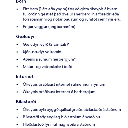
Börn
Eitt barn (1 árs eða yngra) fær að gista ókeypis á hvern
fullorðinn gest ef það dvelur í herbergi hjá foreldri eða
forráðamanni og notar þau rúm og rúmföt sem fyrir eru.
Engar vöggur (ungbarnarúm)
Gæludýr
Gæludýr leyfð (2 samtals)*
Þjónustudýr velkomin
Aðeins á sumum herbergjum*
Matar- og vatnsskálar í boði
Internet
Ókeypis þráðlaust internet í almennum rýmum
Ókeypis þráðlaust internet á herbergjum
Bílastæði
Ókeypis óyfirbyggð sjálfsafgreiðslubílastæði á staðnum
Bílastæði aðgengileg hjólastólum á svæðinu
Hleðslustöð fyrir rafmagnsbíla á staðnum