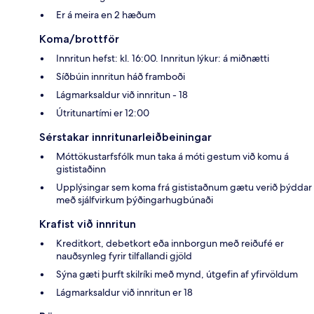
Er á meira en 2 hæðum
Koma/brottför
Innritun hefst: kl. 16:00. Innritun lýkur: á miðnætti
Síðbúin innritun háð framboði
Lágmarksaldur við innritun - 18
Útritunartími er 12:00
Sérstakar innritunarleiðbeiningar
Móttökustarfsfólk mun taka á móti gestum við komu á
gististaðinn
Upplýsingar sem koma frá gististaðnum gætu verið þýddar
með sjálfvirkum þýðingarhugbúnaði
Krafist við innritun
Kreditkort, debetkort eða innborgun með reiðufé er
nauðsynleg fyrir tilfallandi gjöld
Sýna gæti þurft skilríki með mynd, útgefin af yfirvöldum
Lágmarksaldur við innritun er 18