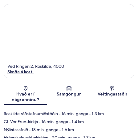
Ved Ringen 2, Roskilde, 4000
Skoða á korti
Kort
Hvað er í
Samgöngur
Veitingastaðir
nágrenninu?
Roskilde ráðstefnumiðstöðin
- 16 mín. ganga
- 1.3 km
Gl. Vor Frue-kirkja
- 16 mín. ganga
- 1.4 km
Nýlistasafnið
- 18 mín. ganga
- 1.6 km
Hróarskeldudómkirkjan
- 20 mín. ganga
- 1.7 km