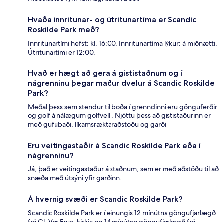
Hvaða innritunar- og útritunartíma er Scandic
Roskilde Park með?
Innritunartími hefst: kl. 16:00. Innritunartíma lýkur: á miðnætti.
Útritunartími er 12:00.
Hvað er hægt að gera á gististaðnum og í
nágrenninu þegar maður dvelur á Scandic Roskilde
Park?
Meðal þess sem stendur til boða í grenndinni eru gönguferðir
og golf á nálægum golfvelli. Njóttu þess að gististaðurinn er
með gufubaði, líkamsræktaraðstöðu og garði.
Eru veitingastaðir á Scandic Roskilde Park eða í
nágrenninu?
Já, það er veitingastaður á staðnum, sem er með aðstöðu til að
snæða með útsýni yfir garðinn.
Á hvernig svæði er Scandic Roskilde Park?
Scandic Roskilde Park er í einungis 12 mínútna göngufjarlægð
frá Gl. Vor Frue-kirkja og 14 mínútna göngufjarlægð frá