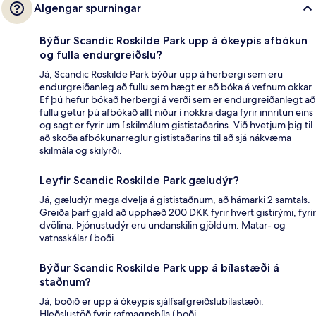
Algengar spurningar
Býður Scandic Roskilde Park upp á ókeypis afbókun
og fulla endurgreiðslu?
Já, Scandic Roskilde Park býður upp á herbergi sem eru
endurgreiðanleg að fullu sem hægt er að bóka á vefnum okkar.
Ef þú hefur bókað herbergi á verði sem er endurgreiðanlegt að
fullu getur þú afbókað allt niður í nokkra daga fyrir innritun eins
og sagt er fyrir um í skilmálum gististaðarins. Við hvetjum þig til
að skoða afbókunarreglur gististaðarins til að sjá nákvæma
skilmála og skilyrði.
Leyfir Scandic Roskilde Park gæludýr?
Já, gæludýr mega dvelja á gististaðnum, að hámarki 2 samtals.
Greiða þarf gjald að upphæð 200 DKK fyrir hvert gistirými, fyrir
dvölina. Þjónustudýr eru undanskilin gjöldum. Matar- og
vatnsskálar í boði.
Býður Scandic Roskilde Park upp á bílastæði á
staðnum?
Já, boðið er upp á ókeypis sjálfsafgreiðslubílastæði.
Hleðslustöð fyrir rafmagnsbíla í boði.