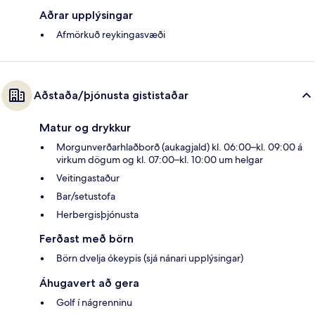
Aðrar upplýsingar
Afmörkuð reykingasvæði
Aðstaða/þjónusta gististaðar
Matur og drykkur
Morgunverðarhlaðborð (aukagjald) kl. 06:00–kl. 09:00 á
virkum dögum og kl. 07:00–kl. 10:00 um helgar
Veitingastaður
Bar/setustofa
Herbergisþjónusta
Ferðast með börn
Börn dvelja ókeypis (sjá nánari upplýsingar)
Áhugavert að gera
Golf í nágrenninu