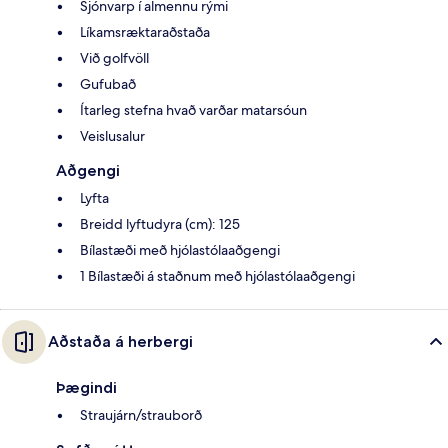
Sjónvarp í almennu rými
Líkamsræktaraðstaða
Við golfvöll
Gufubað
Ítarleg stefna hvað varðar matarsóun
Veislusalur
Aðgengi
Lyfta
Breidd lyftudyra (cm): 125
Bílastæði með hjólastólaaðgengi
1 Bílastæði á staðnum með hjólastólaaðgengi
Aðstaða á herbergi
Þægindi
Straujárn/strauborð