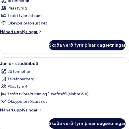
15 fermetrar
myndir
Pláss fyrir 2
fyrir
Herbergi
1 stórt tvíbreitt rúm
með
Ókeypis þráðlaust net
tvíbreiðu
Nánari
Nánari upplýsingar
rúmi
upplýsingar
fyrir
Skoða verð fyrir þínar dagsetningar
Herbergi
með
tvíbreiðu
Skoða
Straujárn/strauborð, ókeypis þráðlau
6
rúmi
Junior-stúdíóíbúð
allar
25 fermetrar
myndir
1 svefnherbergi
fyrir
Junior-
Pláss fyrir 4
stúdíóíbúð
1 stórt tvíbreitt rúm og 1 svefnsófi (einbreiður)
Ókeypis þráðlaust net
Nánari
Nánari upplýsingar
upplýsingar
fyrir
Skoða verð fyrir þínar dagsetningar
Junior-