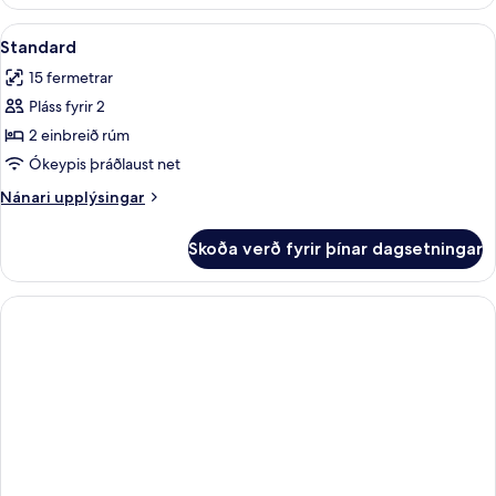
Skoða
Straujárn/strauborð, ókeypis þráðlau
1
Standard
allar
15 fermetrar
myndir
Pláss fyrir 2
fyrir
Standard
2 einbreið rúm
Ókeypis þráðlaust net
Nánari
Nánari upplýsingar
upplýsingar
fyrir
Skoða verð fyrir þínar dagsetningar
Standard