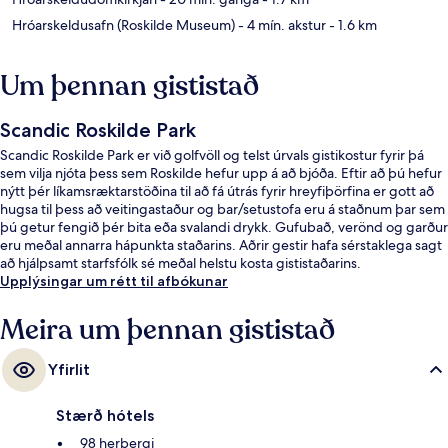
Hróarskeldusafn (Roskilde Museum)
- 4 mín. akstur
- 1.6 km
Um þennan gististað
Scandic Roskilde Park
Scandic Roskilde Park er við golfvöll og telst úrvals gistikostur fyrir þá
sem vilja njóta þess sem Roskilde hefur upp á að bjóða. Eftir að þú hefur
nýtt þér líkamsræktarstöðina til að fá útrás fyrir hreyfiþörfina er gott að
hugsa til þess að veitingastaður og bar/setustofa eru á staðnum þar sem
þú getur fengið þér bita eða svalandi drykk. Gufubað, verönd og garður
eru meðal annarra hápunkta staðarins. Aðrir gestir hafa sérstaklega sagt
að hjálpsamt starfsfólk sé meðal helstu kosta gististaðarins.
Upplýsingar um rétt til afbókunar
Meira um þennan gististað
Yfirlit
Stærð hótels
98 herbergi