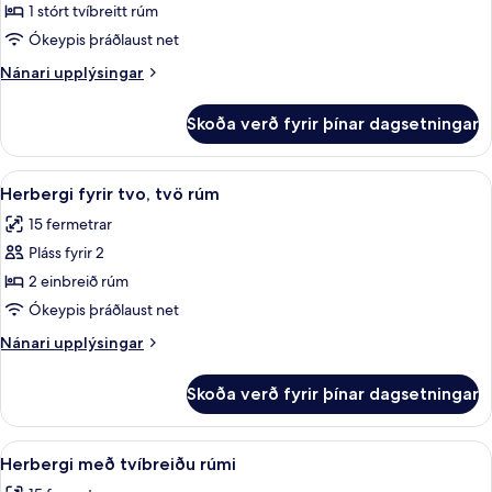
með
1 stórt tvíbreitt rúm
tvíbreiðu
Ókeypis þráðlaust net
rúmi
Nánari
Nánari upplýsingar
-
upplýsingar
1
fyrir
Skoða verð fyrir þínar dagsetningar
Superior-
stórt
herbergi
tvíbreitt
með
Skoða
Straujárn/strauborð, ókeypis þráðlau
rúm
5
tvíbreiðu
Herbergi fyrir tvo, tvö rúm
allar
rúmi
(Extra)
15 fermetrar
-
myndir
1
Pláss fyrir 2
fyrir
stórt
Herbergi
2 einbreið rúm
tvíbreitt
fyrir
rúm
Ókeypis þráðlaust net
(Extra)
tvo,
Nánari
Nánari upplýsingar
tvö
upplýsingar
rúm
fyrir
Skoða verð fyrir þínar dagsetningar
Herbergi
fyrir
tvo,
Skoða
Straujárn/strauborð, ókeypis þráðlau
5
tvö
Herbergi með tvíbreiðu rúmi
allar
rúm