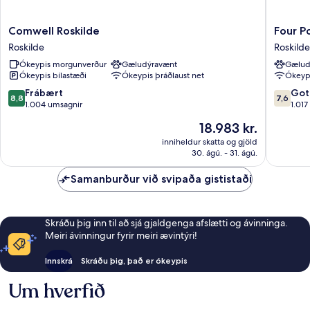
Comwell
Four
Comwell Roskilde
Four P
Roskilde
Points
Roskilde
Roskilde
Roskilde
Flex
Ókeypis morgunverður
Gæludýravænt
Gælud
by
Ókeypis bílastæði
Ókeypis þráðlaust net
Ókeypi
Sherato
Roskilde
8.8
7.6
Frábært
Got
8,8
7,6
Roskilde
af
af
1.004 umsagnir
1.017
10,
10,
Verðið
18.983 kr.
Frábært,
Gott,
er
1.004
1.017
inniheldur skatta og gjöld
18.983 kr.
30. ágú. - 31. ágú.
umsagnir
umsagni
Samanburður við svipaða gististaði
Skráðu þig inn til að sjá gjaldgenga afslætti og ávinninga.
Meiri ávinningur fyrir meiri ævintýri!
Innskrá
Skráðu þig, það er ókeypis
Um hverfið