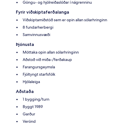
Göngu- og hjólreiðaslóðar í nágrenninu
Fyrir viðskiptaferðalanga
Viðskiptamiðstöð sem er opin allan sólarhringinn
8 fundarherbergi
Samvinnusvæði
Þjónusta
Móttaka opin allan sólarhringinn
Aðstoð við miða-/ferðakaup
Farangursgeymsla
Fjöltyngt starfsfólk
Hjólaleiga
Aðstaða
1 bygging/turn
Byggt 1989
Garður
Verönd