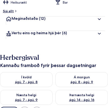
Heilsurækt
Bar
Sjá allt
Meginaðstaða
(12)
Vertu eins og heima hjá þér
(6)
Herbergisval
Kannaðu framboð fyrir þessar dagsetningar
Athuga framboð í kvöld ágú. 7 - ágú. 8
Athuga framboð á morgun ágú.
Í kvöld
Á morgun
ágú. 7 - ágú. 8
ágú. 8 - ágú. 9
Athuga framboð næstu helgi ágú. 7 - ágú. 9
Athuga framboð þarnæstu helgi
Næsta helgi
Þarnæsta helgi
ágú. 7 - ágú. 9
ágú. 14 - ágú. 16