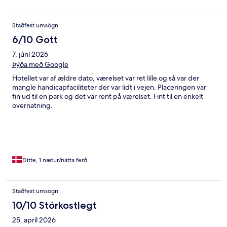
Staðfest umsögn
6/10 Gott
7. júní 2026
Þýða með Google
Hotellet var af ældre dato, værelset var ret lille og så var der
mangle handicapfaciliteter der var lidt i vejen. Placeringen var
fin ud til en park og det var rent på værelset. Fint til en enkelt
overnatning.
Ditte, 1 nætur/nátta ferð
Staðfest umsögn
10/10 Stórkostlegt
25. apríl 2026