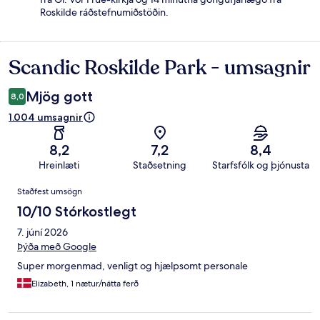
Roskilde ráðstefnumiðstöðin.
Scandic Roskilde Park - umsagnir
Umsagnir
Mjög gott
8,0
1.004 umsagnir
8,2
7,2
8,4
Hreinlæti
Staðsetning
Starfsfólk og þjónusta
Umsagnir
Staðfest umsögn
10/10 Stórkostlegt
7. júní 2026
Þýða með Google
Super morgenmad, venligt og hjælpsomt personale
Elizabeth, 1 nætur/nátta ferð