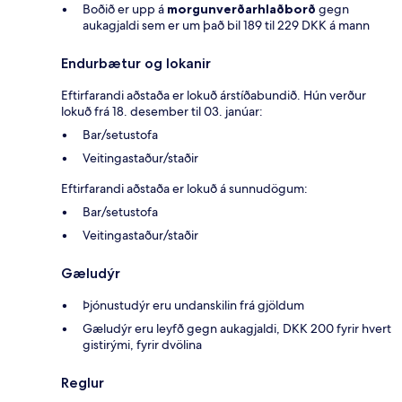
Boðið er upp á
morgunverðarhlaðborð
gegn
aukagjaldi sem er um það bil 189 til 229 DKK á mann
Endurbætur og lokanir
Eftirfarandi aðstaða er lokuð árstíðabundið. Hún verður
lokuð frá 18. desember til 03. janúar:
Bar/setustofa
Veitingastaður/staðir
Eftirfarandi aðstaða er lokuð á sunnudögum:
Bar/setustofa
Veitingastaður/staðir
Gæludýr
Þjónustudýr eru undanskilin frá gjöldum
Gæludýr eru leyfð gegn aukagjaldi, DKK 200 fyrir hvert
gistirými, fyrir dvölina
Reglur