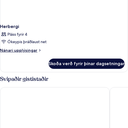
Herbergi
Pláss fyrir 4
Ókeypis þráðlaust net
Nánari
Nánari upplýsingar
upplýsingar
fyrir
Skoða verð fyrir þínar dagsetningar
Herbergi
Svipaðir gististaðir
Comwell Roskilde
Four Poi