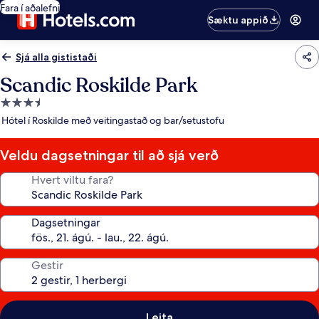
Fara í aðalefni
Sæktu appið
Sjá alla gististaði
Scandic Roskilde Park
3.5
stjörnu
Hótel í Roskilde með veitingastað og bar/setustofu
gististaður
Veldu dagsetningar til að sjá verð
Hvert viltu fara?
Dagsetningar
Gestir
Leita