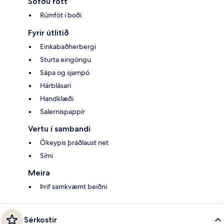
Sofðu rótt
Rúmföt í boði
Fyrir útlitið
Einkabaðherbergi
Sturta eingöngu
Sápa og sjampó
Hárblásari
Handklæði
Salernispappír
Vertu í sambandi
Ókeypis þráðlaust net
Sími
Meira
Þrif samkvæmt beiðni
Sérkostir