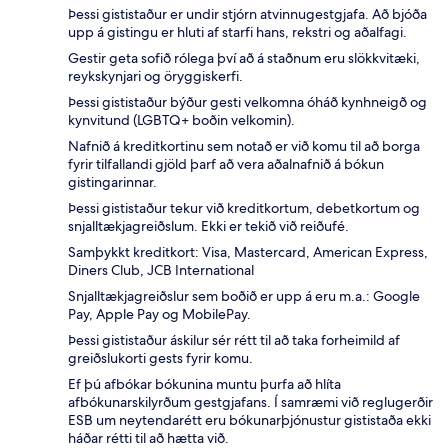
Þessi gististaður er undir stjórn atvinnugestgjafa. Að bjóða
upp á gistingu er hluti af starfi hans, rekstri og aðalfagi.
Gestir geta sofið rólega því að á staðnum eru slökkvitæki,
reykskynjari og öryggiskerfi.
Þessi gististaður býður gesti velkomna óháð kynhneigð og
kynvitund (LGBTQ+ boðin velkomin).
Nafnið á kreditkortinu sem notað er við komu til að borga
fyrir tilfallandi gjöld þarf að vera aðalnafnið á bókun
gistingarinnar.
Þessi gististaður tekur við kreditkortum, debetkortum og
snjalltækjagreiðslum. Ekki er tekið við reiðufé.
Samþykkt kreditkort: Visa, Mastercard, American Express,
Diners Club, JCB International
Snjalltækjagreiðslur sem boðið er upp á eru m.a.: Google
Pay, Apple Pay og MobilePay.
Þessi gististaður áskilur sér rétt til að taka forheimild af
greiðslukorti gests fyrir komu.
Ef þú afbókar bókunina muntu þurfa að hlíta
afbókunarskilyrðum gestgjafans. Í samræmi við reglugerðir
ESB um neytendarétt eru bókunarþjónustur gististaða ekki
háðar rétti til að hætta við.