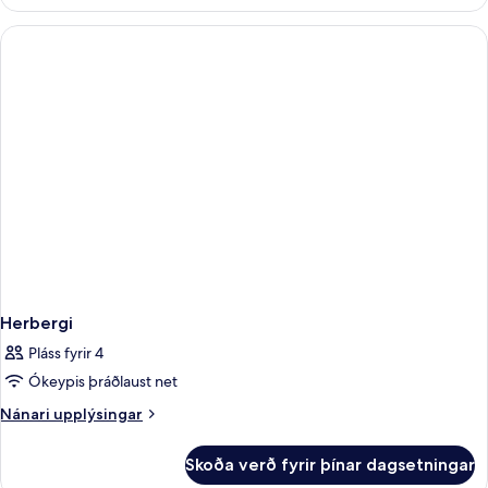
stúdíóíbúð
Herbergi
Pláss fyrir 4
Ókeypis þráðlaust net
Nánari
Nánari upplýsingar
upplýsingar
fyrir
Skoða verð fyrir þínar dagsetningar
Herbergi