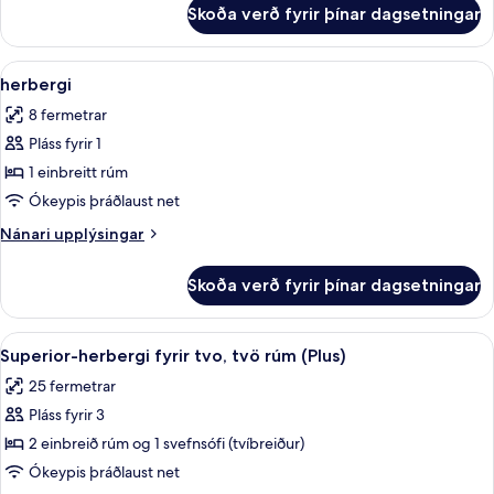
(Cabin,
fyrir
Skoða verð fyrir þínar dagsetningar
Herbergi
No
fyrir
Windows)
tvo,
Skoða
herbergi | Skrifborð, straujárn/stra
6
tvö
herbergi
allar
rúm
8 fermetrar
(Cabin,
myndir
No
Pláss fyrir 1
fyrir
Windows)
herbergi
1 einbreitt rúm
Ókeypis þráðlaust net
Nánari
Nánari upplýsingar
upplýsingar
fyrir
Skoða verð fyrir þínar dagsetningar
herbergi
Skoða
Skrifborð, straujárn/strauborð, óke
7
Superior-herbergi fyrir tvo, tvö rúm (Plus)
allar
25 fermetrar
myndir
Pláss fyrir 3
fyrir
Superior-
2 einbreið rúm og 1 svefnsófi (tvíbreiður)
herbergi
Ókeypis þráðlaust net