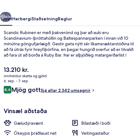
rra
Næsta
61+
Yfirlit
Herbergi
Staðsetning
Reglur
Scandic Rubinen er með þakverönd og þar að auki eru
Scandinavium-íþróttahöllin og Baltespannarparken í innan við 10
mínútna göngufjarlægð. Gestir geta nýtt sér líkamsræktarstöðina til
að fá útrás fyrir hreyfiþörfina, en þegar hungrið sverfur að er tilvalið
að fara út að borða á Ruby Bar. Þar er alþjóðleg matargerðarlist í
hávegum höfð og opið er fyrir morgunverð, hádegisverð og
kvöldverð. Á staðnum eru einnig 2 barir/setustofur, gufubað og
Núverandi
13.210 kr.
skyndibitastaður/sælkeraverslun. Hjálpsamt starfsfólk og
verð
inniheldur skatta og gjöld
morgunverðurinn eru meðal helstu kosta gististaðarins að mati
er
6. sep. - 7. sep.
ferðamanna sem hafa heimsótt hann. Gististaðurinn er stutt frá
Morgunverður, hádegisverður og kvöl
13.210 kr.
Umsagnir
almenningssamgöngum: Valand sporvagnastoppistöðin er í
Mjög gott
8,4
Sjá allar 2.342 umsagnir
8,4 af 10
nokkurra skrefa fjarlægð og Berzeliigatan sporvagnastoppistöðin er í
6 mínútna göngufjarlægð.
Vinsæl aðstaða
Gæludýravænt
Bílastæði í boði
Ókeypis þráðlaust net
Veitingastaður