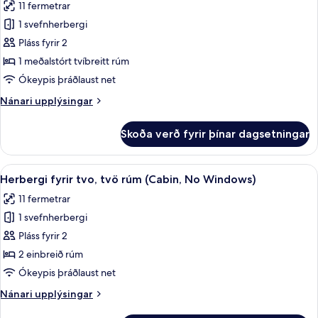
11 fermetrar
myndir
1 svefnherbergi
fyrir
Standard-
Pláss fyrir 2
herbergi
1 meðalstórt tvíbreitt rúm
-
Ókeypis þráðlaust net
1
Nánari
Nánari upplýsingar
meðalstórt
upplýsingar
tvíbreitt
fyrir
Skoða verð fyrir þínar dagsetningar
Standard-
rúm
herbergi
-
Skoða
Herbergi fyrir tvo, tvö rúm (Cabin, 
5
1
Herbergi fyrir tvo, tvö rúm (Cabin, No Windows)
allar
meðalstórt
11 fermetrar
tvíbreitt
myndir
rúm
1 svefnherbergi
fyrir
Herbergi
Pláss fyrir 2
fyrir
2 einbreið rúm
tvo,
Ókeypis þráðlaust net
tvö
Nánari
Nánari upplýsingar
rúm
upplýsingar