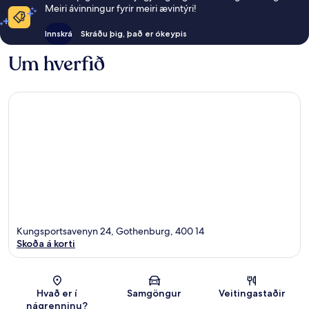
Meiri ávinningur fyrir meiri ævintýri!
Innskrá
Skráðu þig, það er ókeypis
Um hverfið
Kungsportsavenyn 24, Gothenburg, 400 14
Skoða á korti
Kort
Hvað er í
Samgöngur
Veitingastaðir
nágrenninu?