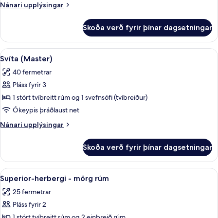
fyrir
Nánari
Nánari upplýsingar
tvo,
upplýsingar
tvö
fyrir
Skoða verð fyrir þínar dagsetningar
Superior-
rúm
herbergi
(Plus)
fyrir
Skoða
Svíta (Master) | Skrifborð, straujárn
8
tvo,
Svíta (Master)
allar
tvö
40 fermetrar
rúm
myndir
(Plus)
Pláss fyrir 3
fyrir
Svíta
1 stórt tvíbreitt rúm og 1 svefnsófi (tvíbreiður)
(Master)
Ókeypis þráðlaust net
Nánari
Nánari upplýsingar
upplýsingar
fyrir
Skoða verð fyrir þínar dagsetningar
Svíta
(Master)
Skoða
Superior-herbergi - mörg rúm | Skrif
7
Superior-herbergi - mörg rúm
allar
25 fermetrar
myndir
Pláss fyrir 2
fyrir
Superior-
1 stórt tvíbreitt rúm og 2 einbreið rúm