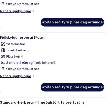
þrjá
Ókeypis þráðlaust net
Nánari
Nánari upplýsingar
upplýsingar
fyrir
Skoða verð fyrir þínar dagsetningar
Fjölskylduherbergi
fyrir
þrjá
Skoða
Fjölskylduherbergi (Four) | Skrifbor
9
Fjölskylduherbergi (Four)
allar
23 fermetrar
myndir
1 svefnherbergi
fyrir
Fjölskylduherbergi
Pláss fyrir 4
(Four)
2 einbreið rúm og 1 koja (einbreið)
Ókeypis þráðlaust net
Nánari
Nánari upplýsingar
upplýsingar
fyrir
Skoða verð fyrir þínar dagsetningar
Fjölskylduherbergi
(Four)
Skoða
Skrifborð, straujárn/strauborð, óke
5
Standard-herbergi - 1 meðalstórt tvíbreitt rúm
allar