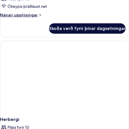
Ókeypis þráðlaust net
Nánari
Nánari upplýsingar
upplýsingar
fyrir
Skoða verð fyrir þínar dagsetningar
Herbergi
Herbergi
Pláss fyrir 10