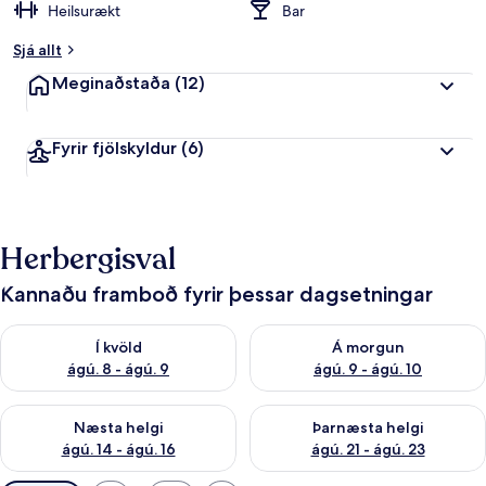
Heilsurækt
Bar
Sjá allt
Meginaðstaða
(12)
Fyrir fjölskyldur
(6)
Herbergisval
Kannaðu framboð fyrir þessar dagsetningar
Athuga framboð í kvöld ágú. 8 - ágú. 9
Athuga framboð á morgun ágú.
Í kvöld
Á morgun
ágú. 8 - ágú. 9
ágú. 9 - ágú. 10
Athuga framboð næstu helgi ágú. 14 - ágú. 16
Athuga framboð þarnæstu helg
Næsta helgi
Þarnæsta helgi
ágú. 14 - ágú. 16
ágú. 21 - ágú. 23