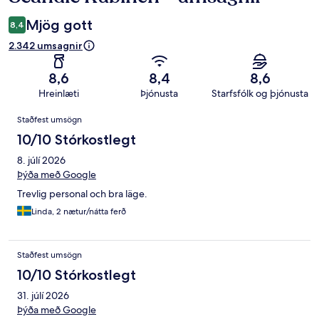
Mjög gott
8,4
2.342 umsagnir
8,6
8,4
8,6
Hreinlæti
Þjónusta
Starfsfólk og þjónusta
Umsagnir
Staðfest umsögn
10/10 Stórkostlegt
8. júlí 2026
Þýða með Google
Trevlig personal och bra läge.
Linda, 2 nætur/nátta ferð
Staðfest umsögn
10/10 Stórkostlegt
31. júlí 2026
Þýða með Google