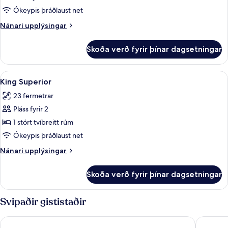
Ókeypis þráðlaust net
Nánari
Nánari upplýsingar
upplýsingar
fyrir
Skoða verð fyrir þínar dagsetningar
Herbergi
Skoða
Skrifborð, straujárn/strauborð, óke
7
King Superior
allar
23 fermetrar
myndir
Pláss fyrir 2
fyrir
King
1 stórt tvíbreitt rúm
Superior
Ókeypis þráðlaust net
Nánari
Nánari upplýsingar
upplýsingar
fyrir
Skoða verð fyrir þínar dagsetningar
King
Superior
Svipaðir gististaðir
Scandic Europa
Elite Pa