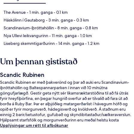
The Avenue
- 1 mín. ganga
- 0.1 km
Háskólinn í Gautaborg
- 3 mín. ganga
- 0.3 km
Scandinavium-íþróttahöllin
- 8 mín. ganga
- 0.8 km
Nya Ullevi leikvangurinn
- 11 mín. ganga
- 1.0 km
Liseberg skemmtigarðurinn
- 14 mín. ganga
- 1.2 km
Um þennan gististað
Scandic Rubinen
Scandic Rubinen er með þakverönd og þar að auki eru Scandinavium-
íþróttahöllin og Baltespannarparken í innan við 10 mínútna
göngufjarlægð. Gestir geta nýtt sér líkamsræktarstöðina til að fá útrás
fyrir hreyfiþörfina, en þegar hungrið sverfur að er tilvalið að fara út að
borða á Ruby Bar. Þar er alþjóðleg matargerðarlist í hávegum höfð og
opið er fyrir morgunverð, hádegisverð og kvöldverð. Á staðnum eru
einnig 2 barir/setustofur, gufubað og skyndibitastaður/sælkeraverslun.
Hjálpsamt starfsfólk og morgunverðurinn eru meðal helstu kosta
gististaðarins að mati ferðamanna sem hafa heimsótt hann.
Upplýsingar um rétt til afbókunar
Gististaðurinn er stutt frá almenningssamgöngum: Valand