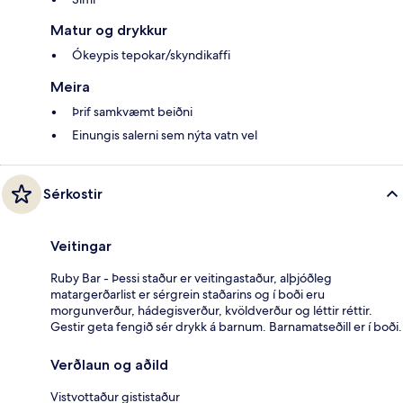
Matur og drykkur
Ókeypis tepokar/skyndikaffi
Meira
Þrif samkvæmt beiðni
Einungis salerni sem nýta vatn vel
Sérkostir
Veitingar
Ruby Bar - Þessi staður er veitingastaður, alþjóðleg
matargerðarlist er sérgrein staðarins og í boði eru
morgunverður, hádegisverður, kvöldverður og léttir réttir.
Gestir geta fengið sér drykk á barnum. Barnamatseðill er í boði.
Verðlaun og aðild
Vistvottaður gististaður