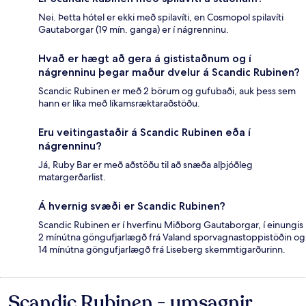
Nei. Þetta hótel er ekki með spilavíti, en Cosmopol spilavíti
Gautaborgar (19 mín. ganga) er í nágrenninu.
Hvað er hægt að gera á gististaðnum og í
nágrenninu þegar maður dvelur á Scandic Rubinen?
Scandic Rubinen er með 2 börum og gufubaði, auk þess sem
hann er líka með líkamsræktaraðstöðu.
Eru veitingastaðir á Scandic Rubinen eða í
nágrenninu?
Já, Ruby Bar er með aðstöðu til að snæða alþjóðleg
matargerðarlist.
Á hvernig svæði er Scandic Rubinen?
Scandic Rubinen er í hverfinu Miðborg Gautaborgar, í einungis
2 mínútna göngufjarlægð frá Valand sporvagnastoppistöðin og
14 mínútna göngufjarlægð frá Liseberg skemmtigarðurinn.
Scandic Rubinen - umsagnir
Umsagnir