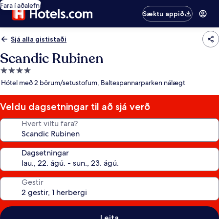
Fara í aðalefni
Sæktu appið
Sjá alla gististaði
Scandic Rubinen
4.0
stjörnu
Hótel með 2 börum/setustofum, Baltespannarparken nálægt
gististaður
Veldu dagsetningar til að sjá verð
Hvert viltu fara?
Dagsetningar
Gestir
Leita