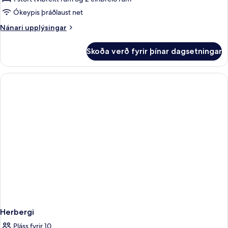
herbergi
Ókeypis þráðlaust net
-
Nánari
Nánari upplýsingar
mörg
upplýsingar
rúm
fyrir
Skoða verð fyrir þínar dagsetningar
Superior-
herbergi
-
mörg
rúm
Herbergi
Pláss fyrir 10