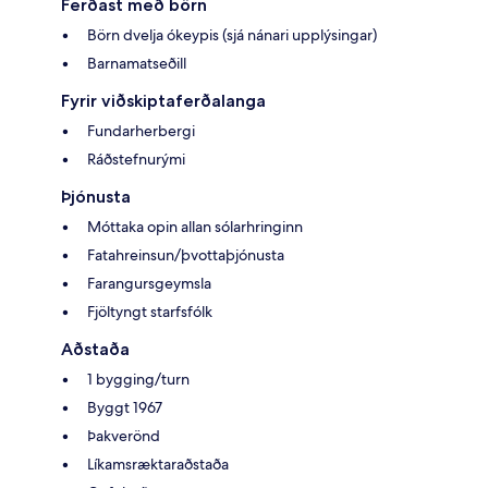
Ferðast með börn
Börn dvelja ókeypis (sjá nánari upplýsingar)
Barnamatseðill
Fyrir viðskiptaferðalanga
Fundarherbergi
Ráðstefnurými
Þjónusta
Móttaka opin allan sólarhringinn
Fatahreinsun/þvottaþjónusta
Farangursgeymsla
Fjöltyngt starfsfólk
Aðstaða
1 bygging/turn
Byggt 1967
Þakverönd
Líkamsræktaraðstaða