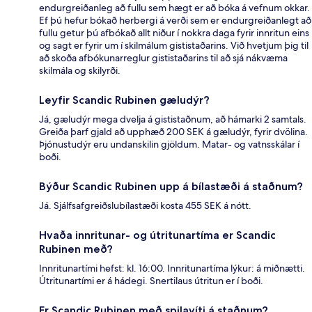
endurgreiðanleg að fullu sem hægt er að bóka á vefnum okkar.
Ef þú hefur bókað herbergi á verði sem er endurgreiðanlegt að
fullu getur þú afbókað allt niður í nokkra daga fyrir innritun eins
og sagt er fyrir um í skilmálum gististaðarins. Við hvetjum þig til
að skoða afbókunarreglur gististaðarins til að sjá nákvæma
skilmála og skilyrði.
Leyfir Scandic Rubinen gæludýr?
Já, gæludýr mega dvelja á gististaðnum, að hámarki 2 samtals.
Greiða þarf gjald að upphæð 200 SEK á gæludýr, fyrir dvölina.
Þjónustudýr eru undanskilin gjöldum. Matar- og vatnsskálar í
boði.
Býður Scandic Rubinen upp á bílastæði á staðnum?
Já. Sjálfsafgreiðslubílastæði kosta 455 SEK á nótt.
Hvaða innritunar- og útritunartíma er Scandic
Rubinen með?
Innritunartími hefst: kl. 16:00. Innritunartíma lýkur: á miðnætti.
Útritunartími er á hádegi. Snertilaus útritun er í boði.
Er Scandic Rubinen með spilavíti á staðnum?