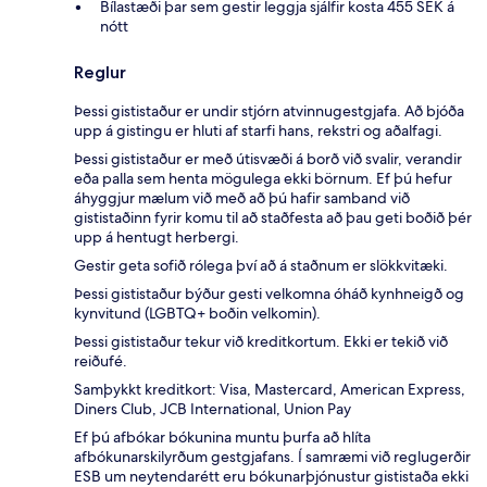
Bílastæði þar sem gestir leggja sjálfir kosta 455 SEK á
nótt
Reglur
Þessi gististaður er undir stjórn atvinnugestgjafa. Að bjóða
upp á gistingu er hluti af starfi hans, rekstri og aðalfagi.
Þessi gististaður er með útisvæði á borð við svalir, verandir
eða palla sem henta mögulega ekki börnum. Ef þú hefur
áhyggjur mælum við með að þú hafir samband við
gististaðinn fyrir komu til að staðfesta að þau geti boðið þér
upp á hentugt herbergi.
Gestir geta sofið rólega því að á staðnum er slökkvitæki.
Þessi gististaður býður gesti velkomna óháð kynhneigð og
kynvitund (LGBTQ+ boðin velkomin).
Þessi gististaður tekur við kreditkortum. Ekki er tekið við
reiðufé.
Samþykkt kreditkort: Visa, Mastercard, American Express,
Diners Club, JCB International, Union Pay
Ef þú afbókar bókunina muntu þurfa að hlíta
afbókunarskilyrðum gestgjafans. Í samræmi við reglugerðir
ESB um neytendarétt eru bókunarþjónustur gististaða ekki