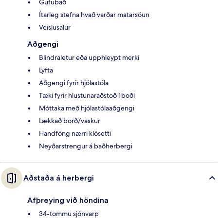
Gufubað
Ítarleg stefna hvað varðar matarsóun
Veislusalur
Aðgengi
Blindraletur eða upphleypt merki
Lyfta
Aðgengi fyrir hjólastóla
Tæki fyrir hlustunaraðstoð í boði
Móttaka með hjólastólaaðgengi
Lækkað borð/vaskur
Handföng nærri klósetti
Neyðarstrengur á baðherbergi
Aðstaða á herbergi
Afþreying við höndina
34-tommu sjónvarp