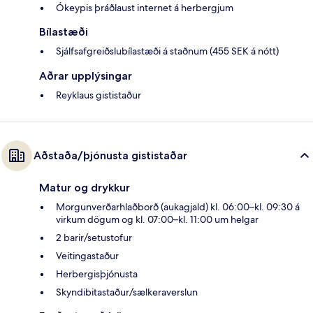
Ókeypis þráðlaust internet á herbergjum
Bílastæði
Sjálfsafgreiðslubílastæði á staðnum (455 SEK á nótt)
Aðrar upplýsingar
Reyklaus gististaður
Aðstaða/þjónusta gististaðar
Matur og drykkur
Morgunverðarhlaðborð (aukagjald) kl. 06:00–kl. 09:30 á
virkum dögum og kl. 07:00–kl. 11:00 um helgar
2 barir/setustofur
Veitingastaður
Herbergisþjónusta
Skyndibitastaður/sælkeraverslun