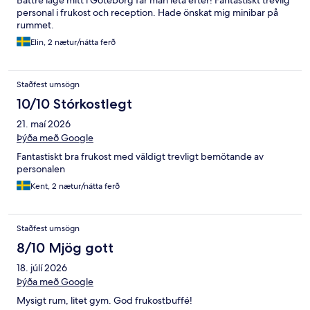
Bättre läge mitt i Göteborg får man leta efter! Fantastiskt trevlig
personal i frukost och reception. Hade önskat mig minibar på
rummet.
Elin, 2 nætur/nátta ferð
Staðfest umsögn
10/10 Stórkostlegt
21. maí 2026
Þýða með Google
Fantastiskt bra frukost med väldigt trevligt bemötande av
personalen
Kent, 2 nætur/nátta ferð
Staðfest umsögn
8/10 Mjög gott
18. júlí 2026
Þýða með Google
Mysigt rum, litet gym. God frukostbuffé!