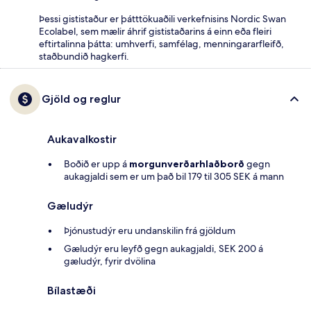
Þessi gististaður er þátttökuaðili verkefnisins Nordic Swan
Ecolabel, sem mælir áhrif gististaðarins á einn eða fleiri
eftirtalinna þátta: umhverfi, samfélag, menningararfleifð,
staðbundið hagkerfi.
Gjöld og reglur
Aukavalkostir
Boðið er upp á
morgunverðarhlaðborð
gegn
aukagjaldi sem er um það bil 179 til 305 SEK á mann
Gæludýr
Þjónustudýr eru undanskilin frá gjöldum
Gæludýr eru leyfð gegn aukagjaldi, SEK 200 á
gæludýr, fyrir dvölina
Bílastæði