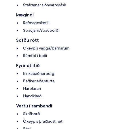
Stafrænar sjónvarpsrásir
Þægindi
Rafmagnsketill
Straujárn/strauborð
Sofðu rótt
Ókeypis vagga/barnarúm
Rúmföt í boði
Fyrir útlitið
Einkabaðherbergi
Baðker eða sturta
Hárblásari
Handklæði
Vertu í sambandi
Skrifborð
Ókeypis þráðlaust net
Sími