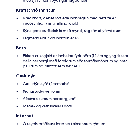
með sjálfvirkum þýðingarhugbúnaði
Krafist við innritun
Kreditkort, debetkort eða innborgun með reiðufé er
nauðsynleg fyrir tilfallandi gjöld
Sýna gæti þurft skilríki með mynd, útgefin af yfirvöldum
Lágmarksaldur við innritun er 18
Börn
Ekkert aukagjald er innheimt fyrir börn (12 ára og yngri) sem
deila herbergi með foreldrum eða forráðamönnum og nota
þau rúm og rúmföt sem fyrir eru.
Gæludýr
Gæludýr leyfð (2 samtals)*
Þjónustudýr velkomin
Aðeins á sumum herbergjum*
Matar- og vatnsskálar í boði
Internet
Ókeypis þráðlaust internet í almennum rýmum