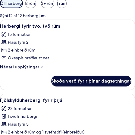
Síur
Öll herbergi
2 rúm
3+ rúm
1 rúm
í
boði
Sýni 12 af 12 herbergjum
fyrir
Skoða
Skrifborð, straujárn/strauborð, óke
6
Herbergi fyrir tvo, tvö rúm
herbergi
allar
15 fermetrar
myndir
Pláss fyrir 2
fyrir
Herbergi
2 einbreið rúm
fyrir
Ókeypis þráðlaust net
tvo,
Nánari
Nánari upplýsingar
tvö
upplýsingar
rúm
fyrir
Skoða verð fyrir þínar dagsetningar
Herbergi
fyrir
tvo,
Skoða
Skrifborð, straujárn/strauborð, óke
6
tvö
Fjölskylduherbergi fyrir þrjá
allar
rúm
23 fermetrar
myndir
1 svefnherbergi
fyrir
Fjölskylduherbergi
Pláss fyrir 3
fyrir
2 einbreið rúm og 1 svefnsófi (einbreiður)