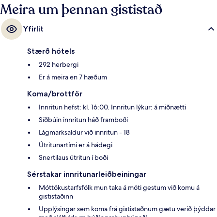
sporvagnastoppistöðin er í nokkurra skrefa fjarlægð og Berzeliigatan
Meira um þennan gististað
sporvagnastoppistöðin er í 6 mínútna göngufjarlægð.
Yfirlit
Stærð hótels
292 herbergi
Er á meira en 7 hæðum
Koma/brottför
Innritun hefst: kl. 16:00. Innritun lýkur: á miðnætti
Síðbúin innritun háð framboði
Lágmarksaldur við innritun - 18
Útritunartími er á hádegi
Snertilaus útritun í boði
Sérstakar innritunarleiðbeiningar
Móttökustarfsfólk mun taka á móti gestum við komu á
gististaðinn
Upplýsingar sem koma frá gististaðnum gætu verið þýddar