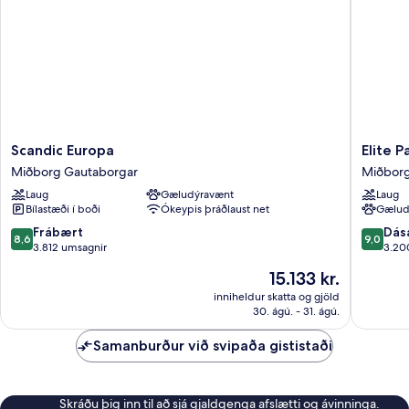
Scandic
Elite
Scandic Europa
Elite 
Europa
Park
Miðborg Gautaborgar
Miðborg
Miðborg
Avenue
Laug
Gæludýravænt
Laug
Gautaborgar
Hotel
Bílastæði í boði
Ókeypis þráðlaust net
Gælud
Miðbor
Gautabo
8.6
9.0
Frábært
Dás
8,6
9,0
af
af
3.812 umsagnir
3.20
10,
10,
Verðið
15.133 kr.
Frábært,
Dásamle
er
3.812
3.200
inniheldur skatta og gjöld
15.133 kr.
30. ágú. - 31. ágú.
umsagnir
umsagni
Samanburður við svipaða gististaði
Skráðu þig inn til að sjá gjaldgenga afslætti og ávinninga.