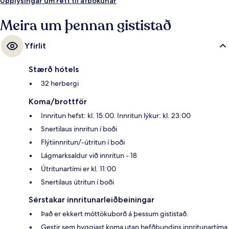
Upplýsingar um rétt til afbókunar
Meira um þennan gististað
Yfirlit
Stærð hótels
32 herbergi
Koma/brottför
Innritun hefst: kl. 15:00. Innritun lýkur: kl. 23:00
Snertilaus innritun í boði
Flýtiinnritun/-útritun í boði
Lágmarksaldur við innritun - 18
Útritunartími er kl. 11:00
Snertilaus útritun í boði
Sérstakar innritunarleiðbeiningar
Það er ekkert móttökuborð á þessum gististað.
Gestir sem hyggjast koma utan hefðbundins innritunartíma