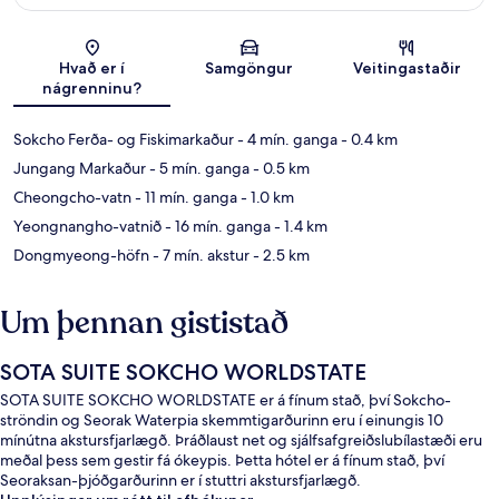
Kort
Hvað er í
Samgöngur
Veitingastaðir
nágrenninu?
Sokcho Ferða- og Fiskimarkaður
- 4 mín. ganga
- 0.4 km
Jungang Markaður
- 5 mín. ganga
- 0.5 km
Cheongcho-vatn
- 11 mín. ganga
- 1.0 km
Yeongnangho-vatnið
- 16 mín. ganga
- 1.4 km
Dongmyeong-höfn
- 7 mín. akstur
- 2.5 km
Um þennan gististað
SOTA SUITE SOKCHO WORLDSTATE
SOTA SUITE SOKCHO WORLDSTATE er á fínum stað, því Sokcho-
ströndin og Seorak Waterpia skemmtigarðurinn eru í einungis 10
mínútna akstursfjarlægð. Þráðlaust net og sjálfsafgreiðslubílastæði eru
meðal þess sem gestir fá ókeypis. Þetta hótel er á fínum stað, því
Seoraksan-þjóðgarðurinn er í stuttri akstursfjarlægð.