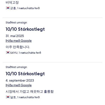
비데고장
균홍, 1 nætur/nátta ferð
Staðfest umsögn
10/10 Stórkostlegt
31. maí 2025
Þýða með Google
아주 만족합니다.
ILKYU, 1 nætur/nátta ferð
Staðfest umsögn
10/10 Stórkostlegt
4. september 2023
Þýða með Google
시장에서 가깝고 깨끗하고 훌륭함
달호, 1 nætur/nátta ferð