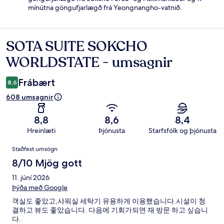
mínútna göngufjarlægð frá Yeongnangho-vatnið.
SOTA SUITE SOKCHO
Umsagnir
WORLDSTATE - umsagnir
Frábært
8,6
608 umsagnir
8,8
8,6
8,4
Hreinlæti
Þjónusta
Starfsfólk og þjónusta
Umsagnir
Staðfest umsögn
8/10 Mjög gott
11. júní 2026
Þýða með Google
객실도 좋았고,샤워실 세탁기 유용하게 이용했습니다.시설이 청
결하고 뷰도 좋았습니다. 다음에 기회가되면 재 방문 하고 싶습니
다.