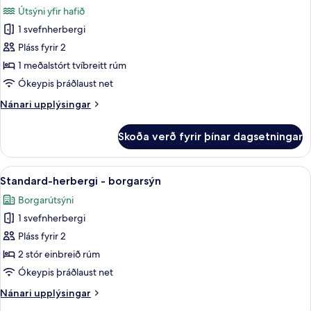
-
myndir
útsýni
Útsýni yfir hafið
1
fyrir
yfir
meðalstórt
1 svefnherbergi
Standard-
vatn
tvíbreitt
Pláss fyrir 2
herbergi
rúm
-
með
1 meðalstórt tvíbreitt rúm
útsýni
tvíbreiðu
Ókeypis þráðlaust net
yfir
rúmi
vatn
Nánari
Nánari upplýsingar
-
upplýsingar
1
fyrir
Skoða verð fyrir þínar dagsetningar
Standard-
meðalstórt
herbergi
tvíbreitt
með
Skoða
Myrkratjöld/-gardínur, hljóðeinangru
rúm
13
tvíbreiðu
Standard-herbergi - borgarsýn
allar
rúmi
-
Borgarútsýni
-
myndir
sjávarsýn
1
1 svefnherbergi
fyrir
meðalstórt
Standard-
Pláss fyrir 2
tvíbreitt
herbergi
rúm
2 stór einbreið rúm
-
-
Ókeypis þráðlaust net
sjávarsýn
borgarsýn
Nánari
Nánari upplýsingar
upplýsingar