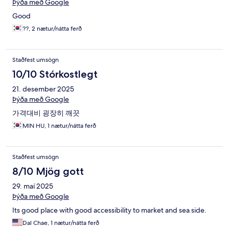
Þýða með Google
Good
??, 2 nætur/nátta ferð
Staðfest umsögn
10/10 Stórkostlegt
21. desember 2025
Þýða með Google
가격대비 굉장히 깨끗
MIN HU, 1 nætur/nátta ferð
Staðfest umsögn
8/10 Mjög gott
29. maí 2025
Þýða með Google
Its good place with good accessibility to market and sea side.
Dal Chae, 1 nætur/nátta ferð