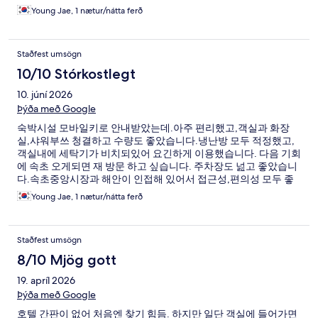
Young Jae, 1 nætur/nátta ferð
Staðfest umsögn
10/10 Stórkostlegt
10. júní 2026
Þýða með Google
숙박시설 모바일키로 안내받았는데.아주 편리했고,객실과 화장
실,샤워부쓰 청결하고 수량도 좋았습니다.냉난방 모두 적정했고,
객실내에 세탁기가 비치되있어 요긴하게 이용했습니다. 다음 기회
에 속초 오게되면 재 방문 하고 싶습니다. 주차장도 넖고 좋았습니
다.속초중앙시장과 해안이 인접해 있어서 접근성,편의성 모두 좋
았습니다.
Young Jae, 1 nætur/nátta ferð
Staðfest umsögn
8/10 Mjög gott
19. apríl 2026
Þýða með Google
호텔 간판이 없어 처음엔 찾기 힘듬. 하지만 일단 객실에 들어가면