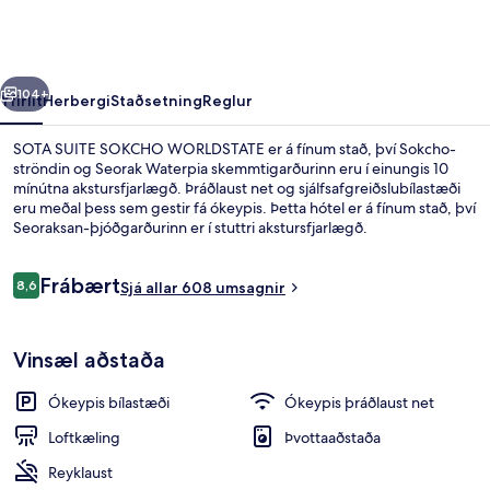
WORLDSTATE
rra
Næsta
104+
Yfirlit
Herbergi
Staðsetning
Reglur
SOTA SUITE SOKCHO WORLDSTATE er á fínum stað, því Sokcho-
ströndin og Seorak Waterpia skemmtigarðurinn eru í einungis 10
mínútna akstursfjarlægð. Þráðlaust net og sjálfsafgreiðslubílastæði
eru meðal þess sem gestir fá ókeypis. Þetta hótel er á fínum stað, því
Seoraksan-þjóðgarðurinn er í stuttri akstursfjarlægð.
Umsagnir
Frábært
8,6
Sjá allar 608 umsagnir
8,6 af 10
Framhlið gististaðar – að kvöld-/nætu
Vinsæl aðstaða
Ókeypis bílastæði
Ókeypis þráðlaust net
Loftkæling
Þvottaaðstaða
Reyklaust