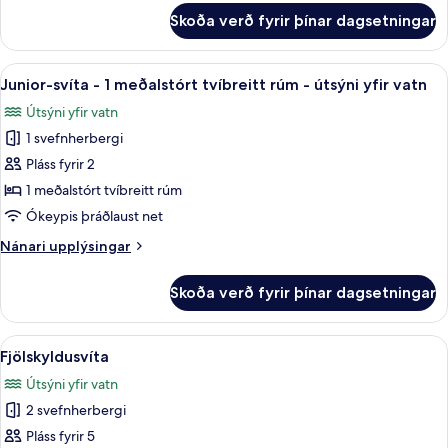
fyrir
Skoða verð fyrir þínar dagsetningar
Standard-
herbergi
-
Skoða
Junior-svíta - 1 meðalstórt tvíbreitt 
13
borgarsýn
Junior-svíta - 1 meðalstórt tvíbreitt rúm - útsýni yfir vatn
allar
Útsýni yfir vatn
myndir
1 svefnherbergi
fyrir
Junior-
Pláss fyrir 2
svíta
1 meðalstórt tvíbreitt rúm
-
Ókeypis þráðlaust net
1
Nánari
Nánari upplýsingar
meðalstórt
upplýsingar
tvíbreitt
fyrir
Skoða verð fyrir þínar dagsetningar
Junior-
rúm
svíta
-
-
Skoða
Fjölskyldusvíta | Myrkratjöld/-gardín
útsýni
20
1
Fjölskyldusvíta
allar
yfir
meðalstórt
Útsýni yfir vatn
tvíbreitt
myndir
vatn
rúm
2 svefnherbergi
fyrir
-
Fjölskyldusvíta
Pláss fyrir 5
útsýni