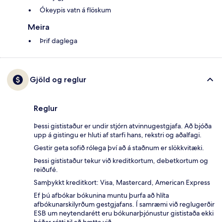
Ókeypis vatn á flöskum
Meira
Þrif daglega
Gjöld og reglur
Reglur
Þessi gististaður er undir stjórn atvinnugestgjafa. Að bjóða
upp á gistingu er hluti af starfi hans, rekstri og aðalfagi.
Gestir geta sofið rólega því að á staðnum er slökkvitæki.
Þessi gististaður tekur við kreditkortum, debetkortum og
reiðufé.
Samþykkt kreditkort: Visa, Mastercard, American Express
Ef þú afbókar bókunina muntu þurfa að hlíta
afbókunarskilyrðum gestgjafans. Í samræmi við reglugerðir
ESB um neytendarétt eru bókunarþjónustur gististaða ekki