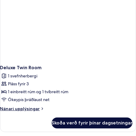
Deluxe Twin Room
1 svefnherbergi
Pláss fyrir 3
1 einbreitt rúm og 1 tvíbreitt rúm
Ókeypis þráðlaust net
Nánari
Nánari upplýsingar
upplýsingar
fyrir
Skoða verð fyrir þínar dagsetningar
Deluxe
Twin
Room