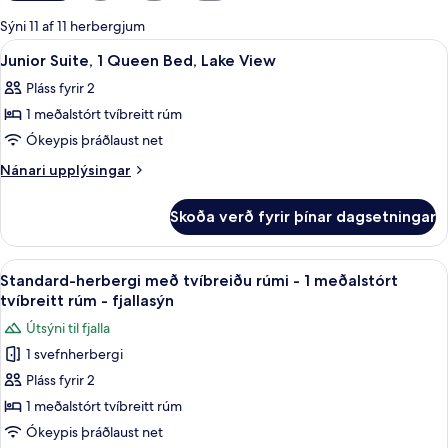
boði
Sýni 11 af 11 herbergjum
fyrir
Skoða
Myrkratjöld/-gardínur, hljóðeinangru
9
Junior Suite, 1 Queen Bed, Lake View
herbergi
allar
Pláss fyrir 2
myndir
1 meðalstórt tvíbreitt rúm
fyrir
Junior
Ókeypis þráðlaust net
Suite,
Nánari
Nánari upplýsingar
1
upplýsingar
fyrir
Queen
Skoða verð fyrir þínar dagsetningar
Junior
Bed,
Suite,
Lake
1
Skoða
Myrkratjöld/-gardínur, hljóðeinangru
14
View
Queen
Standard-herbergi með tvíbreiðu rúmi - 1 meðalstórt
allar
Bed,
tvíbreitt rúm - fjallasýn
Lake
myndir
Útsýni til fjalla
View
fyrir
1 svefnherbergi
Standard-
Pláss fyrir 2
herbergi
með
1 meðalstórt tvíbreitt rúm
tvíbreiðu
Ókeypis þráðlaust net