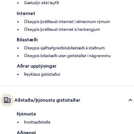
Gæludýr ekki leyfð
Internet
Ókeypis þráðlaust internet í almennum rýmum
Ókeypis þráðlaust internet á herbergjum
Bílastæði
Ókeypis sjálfsafgreiðslubílastæði á staðnum
Ókeypis bílastæði utan gististaðar í nágrenninu
Aðrar upplýsingar
Reyklaus gististaður
Aðstaða/þjónusta gististaðar
Þjónusta
Þvottaaðstaða
Aðgengi