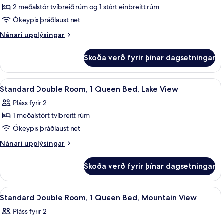
yfir
2 meðalstór tvíbreið rúm og 1 stórt einbreitt rúm
vatn
Ókeypis þráðlaust net
Nánari
Nánari upplýsingar
upplýsingar
fyrir
Skoða verð fyrir þínar dagsetningar
Fjölskyldusvíta
Skoða
Myrkratjöld/-gardínur, hljóðeinangru
8
Standard Double Room, 1 Queen Bed, Lake View
allar
Pláss fyrir 2
myndir
1 meðalstórt tvíbreitt rúm
fyrir
Standard
Ókeypis þráðlaust net
Double
Nánari
Nánari upplýsingar
Room,
upplýsingar
fyrir
1
Skoða verð fyrir þínar dagsetningar
Standard
Queen
Double
Bed,
Room,
Skoða
Myrkratjöld/-gardínur, hljóðeinangru
10
Lake
1
Standard Double Room, 1 Queen Bed, Mountain View
allar
Queen
View
Pláss fyrir 2
Bed,
myndir