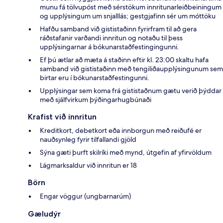
munu fá tölvupóst með sérstökum innritunarleiðbeiningum
og upplýsingum um snjalllás; gestgjafinn sér um móttöku
Hafðu samband við gististaðinn fyrirfram til að gera
ráðstafanir varðandi innritun og notaðu til þess
upplýsingarnar á bókunarstaðfestingingunni.
Ef þú ætlar að mæta á staðinn eftir kl. 23:00 skaltu hafa
samband við gististaðinn með tengiliðaupplýsingunum sem
birtar eru í bókunarstaðfestingunni.
Upplýsingar sem koma frá gististaðnum gætu verið þýddar
með sjálfvirkum þýðingarhugbúnaði
Krafist við innritun
Kreditkort, debetkort eða innborgun með reiðufé er
nauðsynleg fyrir tilfallandi gjöld
Sýna gæti þurft skilríki með mynd, útgefin af yfirvöldum
Lágmarksaldur við innritun er 18
Börn
Engar vöggur (ungbarnarúm)
Gæludýr