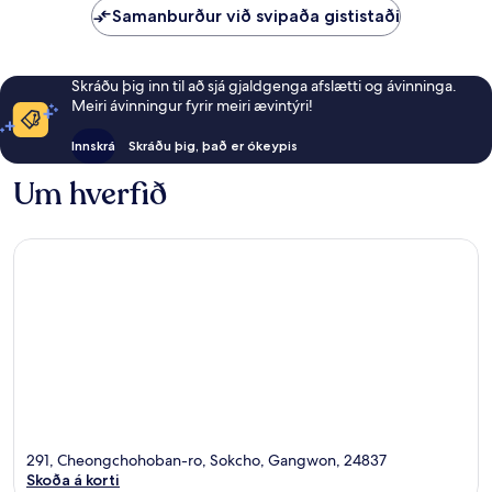
Samanburður við svipaða gististaði
Skráðu þig inn til að sjá gjaldgenga afslætti og ávinninga.
Meiri ávinningur fyrir meiri ævintýri!
Innskrá
Skráðu þig, það er ókeypis
Um hverfið
291, Cheongchohoban-ro, Sokcho, Gangwon, 24837
Skoða á korti