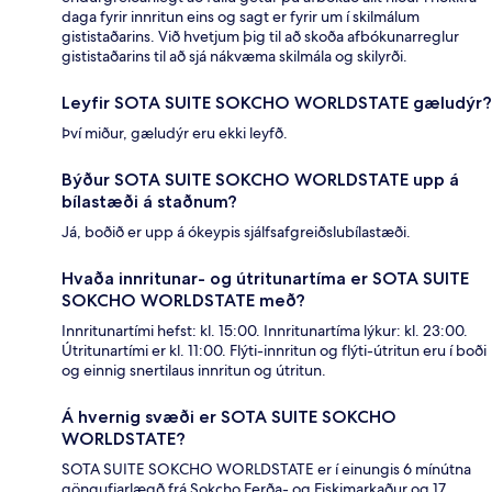
daga fyrir innritun eins og sagt er fyrir um í skilmálum
gististaðarins. Við hvetjum þig til að skoða afbókunarreglur
gististaðarins til að sjá nákvæma skilmála og skilyrði.
Leyfir SOTA SUITE SOKCHO WORLDSTATE gæludýr?
Því miður, gæludýr eru ekki leyfð.
Býður SOTA SUITE SOKCHO WORLDSTATE upp á
bílastæði á staðnum?
Já, boðið er upp á ókeypis sjálfsafgreiðslubílastæði.
Hvaða innritunar- og útritunartíma er SOTA SUITE
SOKCHO WORLDSTATE með?
Innritunartími hefst: kl. 15:00. Innritunartíma lýkur: kl. 23:00.
Útritunartími er kl. 11:00. Flýti-innritun og flýti-útritun eru í boði
og einnig snertilaus innritun og útritun.
Á hvernig svæði er SOTA SUITE SOKCHO
WORLDSTATE?
SOTA SUITE SOKCHO WORLDSTATE er í einungis 6 mínútna
göngufjarlægð frá Sokcho Ferða- og Fiskimarkaður og 17