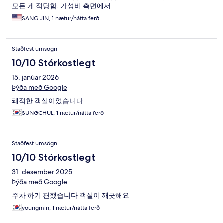
모든 게 적당함. 가성비 측면에서.
SANG JIN, 1 nætur/nátta ferð
Staðfest umsögn
10/10 Stórkostlegt
15. janúar 2026
Þýða með Google
쾌적한 객실이었습니다.
SUNGCHUL, 1 nætur/nátta ferð
Staðfest umsögn
10/10 Stórkostlegt
31. desember 2025
Þýða með Google
주차 하기 편했습니다 객실이 깨끗해요
youngmin, 1 nætur/nátta ferð