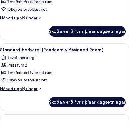
Lake
1 meðalstórt tvíbreitt rúm
fyrir
View
Standard
Ókeypis þráðlaust net
Double
Nánari
Nánari upplýsingar
Room,
upplýsingar
fyrir
1
Skoða verð fyrir þínar dagsetningar
Standard
Queen
Double
Bed,
Room,
Skoða
Myrkratjöld/-gardínur, hljóðeinangru
6
Mountain
1
Standard-herbergi (Randaomly Assigned Room)
allar
Queen
View
1 svefnherbergi
Bed,
myndir
Mountain
Pláss fyrir 2
fyrir
View
Standard-
1 meðalstórt tvíbreitt rúm
herbergi
Ókeypis þráðlaust net
(Randaomly
Nánari
Nánari upplýsingar
Assigned
upplýsingar
Room)
fyrir
Skoða verð fyrir þínar dagsetningar
Standard-
herbergi
(Randaomly
Assigned
Room)