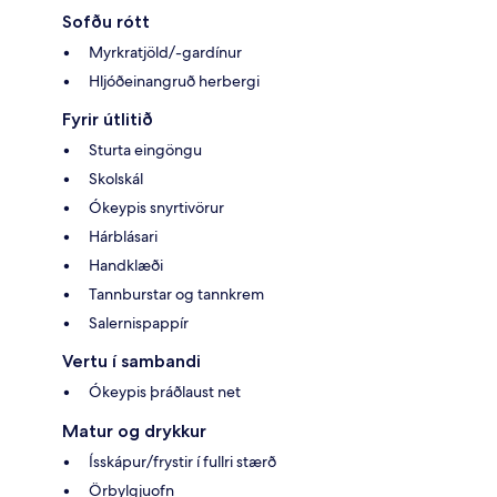
Sofðu rótt
Myrkratjöld/-gardínur
Hljóðeinangruð herbergi
Fyrir útlitið
Sturta eingöngu
Skolskál
Ókeypis snyrtivörur
Hárblásari
Handklæði
Tannburstar og tannkrem
Salernispappír
Vertu í sambandi
Ókeypis þráðlaust net
Matur og drykkur
Ísskápur/frystir í fullri stærð
Örbylgjuofn