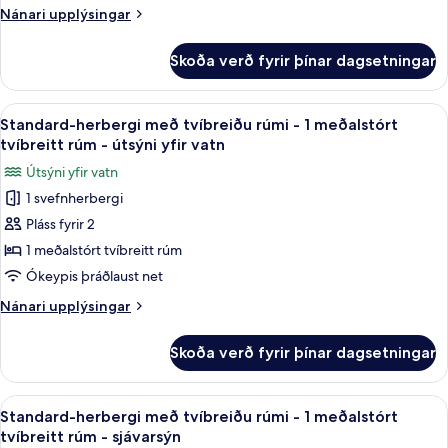
rúmi
Nánari
Nánari upplýsingar
-
upplýsingar
1
fyrir
Skoða verð fyrir þínar dagsetningar
Standard-
meðalstórt
herbergi
tvíbreitt
með
Skoða
Myrkratjöld/-gardínur, hljóðeinangru
rúm
12
tvíbreiðu
Standard-herbergi með tvíbreiðu rúmi - 1 meðalstórt
allar
rúmi
-
tvíbreitt rúm - útsýni yfir vatn
-
myndir
fjallasýn
Útsýni yfir vatn
1
fyrir
meðalstórt
1 svefnherbergi
Standard-
tvíbreitt
Pláss fyrir 2
herbergi
rúm
-
með
1 meðalstórt tvíbreitt rúm
fjallasýn
tvíbreiðu
Ókeypis þráðlaust net
rúmi
Nánari
Nánari upplýsingar
-
upplýsingar
1
fyrir
Skoða verð fyrir þínar dagsetningar
Standard-
meðalstórt
herbergi
tvíbreitt
með
Skoða
Myrkratjöld/-gardínur, hljóðeinangru
rúm
13
tvíbreiðu
Standard-herbergi með tvíbreiðu rúmi - 1 meðalstórt
allar
rúmi
-
tvíbreitt rúm - sjávarsýn