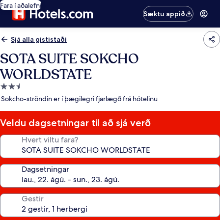
Fara í aðalefni
Sæktu appið
Sjá alla gististaði
SOTA SUITE SOKCHO
WORLDSTATE
2.5
stjörnu
Sokcho-ströndin er í þægilegri fjarlægð frá hótelinu
gististaður
Veldu dagsetningar til að sjá verð
Hvert viltu fara?
Dagsetningar
Gestir