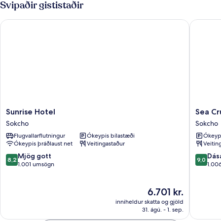
Svipaðir gististaðir
Sunrise Hotel
Sea Crui
Sunrise
Sea
Sunrise Hotel
Sea Cr
Hotel
Cruise
Sokcho
Sokcho
Sokcho
Hotel
Flugvallarflutningur
Ókeypis bílastæði
Ókeypi
Sokcho
Ókeypis þráðlaust net
Veitingastaður
Veitin
8.2
9.0
Mjög gott
Dás
8,2
9,0
af
af
1.001 umsögn
1.00
10,
10,
Mjög
Dásamle
Verðið
6.701 kr.
gott,
1.006
er
1.001
umsagni
inniheldur skatta og gjöld
6.701 kr.
umsögn
31. ágú. - 1. sep.