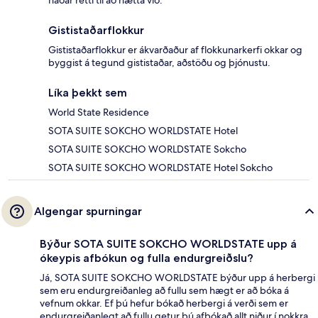
háðar rétti til að hætta við.
Gististaðarflokkur
Gististaðarflokkur er ákvarðaður af flokkunarkerfi okkar og
byggist á tegund gististaðar, aðstöðu og þjónustu.
Líka þekkt sem
World State Residence
SOTA SUITE SOKCHO WORLDSTATE Hotel
SOTA SUITE SOKCHO WORLDSTATE Sokcho
SOTA SUITE SOKCHO WORLDSTATE Hotel Sokcho
Algengar spurningar
Býður SOTA SUITE SOKCHO WORLDSTATE upp á
ókeypis afbókun og fulla endurgreiðslu?
Já, SOTA SUITE SOKCHO WORLDSTATE býður upp á herbergi
sem eru endurgreiðanleg að fullu sem hægt er að bóka á
vefnum okkar. Ef þú hefur bókað herbergi á verði sem er
endurgreiðanlegt að fullu getur þú afbókað allt niður í nokkra