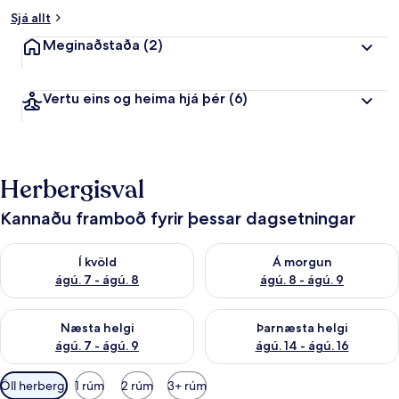
Sjá allt
Meginaðstaða
(2)
Vertu eins og heima hjá þér
(6)
Herbergisval
Kannaðu framboð fyrir þessar dagsetningar
Athuga framboð í kvöld ágú. 7 - ágú. 8
Athuga framboð á morgun ágú.
Í kvöld
Á morgun
ágú. 7 - ágú. 8
ágú. 8 - ágú. 9
Athuga framboð næstu helgi ágú. 7 - ágú. 9
Athuga framboð þarnæstu helgi
Næsta helgi
Þarnæsta helgi
ágú. 7 - ágú. 9
ágú. 14 - ágú. 16
Síur
Öll herbergi
1 rúm
2 rúm
3+ rúm
í