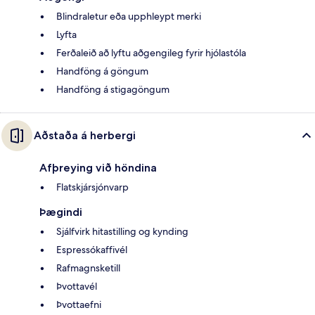
Blindraletur eða upphleypt merki
Lyfta
Ferðaleið að lyftu aðgengileg fyrir hjólastóla
Handföng á göngum
Handföng á stigagöngum
Aðstaða á herbergi
Afþreying við höndina
Flatskjársjónvarp
Þægindi
Sjálfvirk hitastilling og kynding
Espressókaffivél
Rafmagnsketill
Þvottavél
Þvottaefni