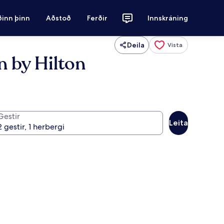
ðinn þinn
Aðstoð
Ferðir
Innskráning
Deila
Vista
n by Hilton
Gestir
Leita