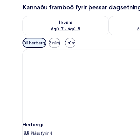
Kannaðu framboð fyrir þessar dagsetnin
Athuga framboð í kvöld ágú. 7 - ágú. 8
Athuga frambo
Í kvöld
ágú. 7 - ágú. 8
á
Síur
Öll herbergi
2 rúm
1 rúm
í
boði
fyrir
herbergi
Herbergi
Pláss fyrir 4