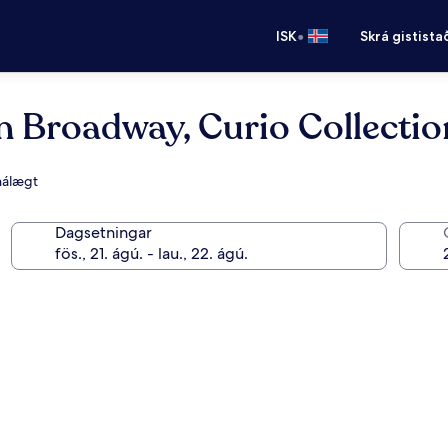
•
ISK
Skrá gistista
 Broadway, Curio Collectio
nálægt
Dagsetningar