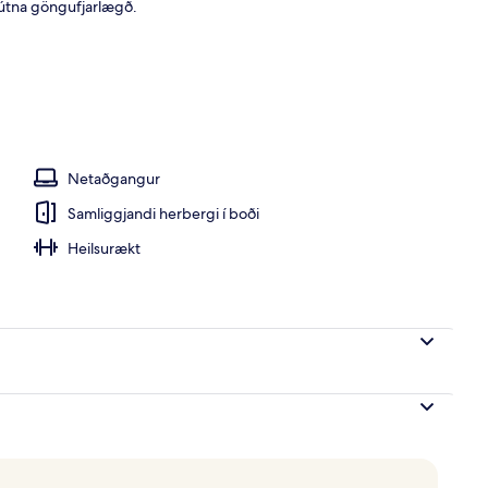
nútna göngufjarlægð.
 herbergi, skrifborð, vinnuaðstaða fyrir fartölvur
Netaðgangur
Samliggjandi herbergi í boði
Heilsurækt