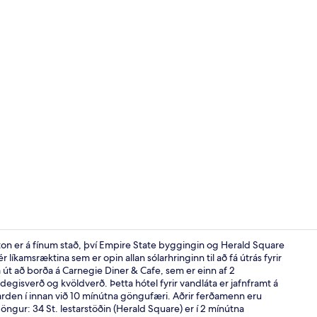
2 veitingast
on er á fínum stað, því Empire State byggingin og Herald Square
 líkamsræktina sem er opin allan sólarhringinn til að fá útrás fyrir
ra út að borða á Carnegie Diner & Cafe, sem er einn af 2
Hanastélsba
isverð og kvöldverð. Þetta hótel fyrir vandláta er jafnframt á
arden í innan við 10 mínútna göngufæri. Aðrir ferðamenn eru
gur: 34 St. lestarstöðin (Herald Square) er í 2 mínútna