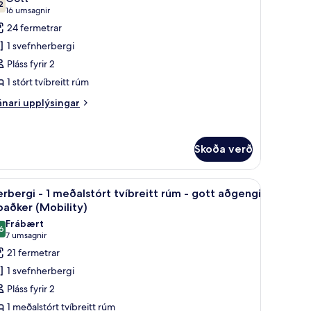
yndir
2
,2 af 10
(16
16 umsagnir
tt
rir
umsagnir)
24 fermetrar
gengi
eluxe-
1 svefnherbergi
erbergi
ðker
Pláss fyrir 2
obility)
1 stórt tvíbreitt rúm
tórt
nari
nari upplýsingar
plýsingar
íbreitt
rir
úm
luxe-
Skoða verð
rbergi
t rúm | Öryggishólf í herbergi, skrifborð, vinnuaðstaða fyrir fartölvur
koða
Öryggishólf í herbergi, skrifborð, vinnuaðstað
órt
4
rbergi - 1 meðalstórt tvíbreitt rúm - gott aðgengi
lar
íbreitt
baðker (Mobility)
úm
yndir
Frábært
6
rir
8,6 af 10
(7
7 umsagnir
erbergi
umsagnir)
21 fermetrar
1 svefnherbergi
Pláss fyrir 2
eðalstórt
1 meðalstórt tvíbreitt rúm