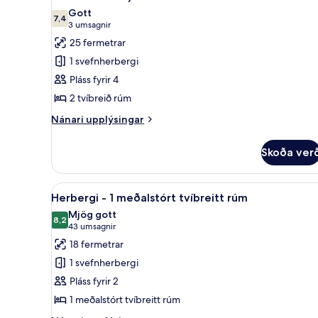
myndir
Gott
7,4
fyrir
7,4 af 10
(3
3 umsagnir
Herbergi
umsagnir)
25 fermetrar
-
1 svefnherbergi
2
Pláss fyrir 4
tvíbreið
2 tvíbreið rúm
rúm
Nánari
-
Nánari upplýsingar
upplýsingar
gott
fyrir
aðgengi
Skoða ver
Herbergi
(Mobility,
-
2
Roll-
Skoða
Öryggishólf í herbergi, skrifbo
6
tvíbreið
Herbergi - 1 meðalstórt tvíbreitt rúm
In
allar
rúm
Mjög gott
Shower)
-
myndir
8,2
8,2 af 10
(43
43 umsagnir
gott
fyrir
umsagnir)
18 fermetrar
aðgengi
Herbergi
(Mobility,
1 svefnherbergi
-
Roll-
Pláss fyrir 2
In
1
Shower)
1 meðalstórt tvíbreitt rúm
meðalstórt