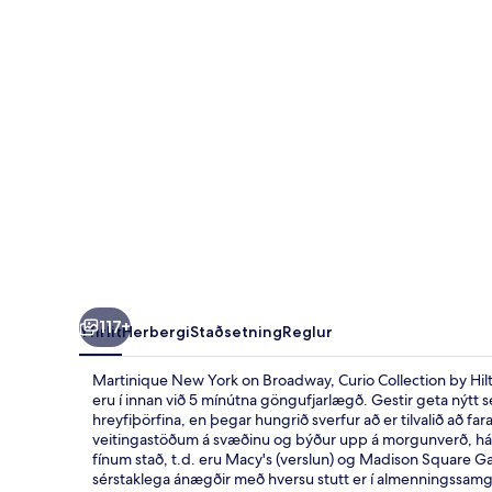
Broadway,
Curio
Collection
by
Hilton
117+
Yfirlit
Herbergi
Staðsetning
Reglur
Martinique New York on Broadway, Curio Collection by Hilt
eru í innan við 5 mínútna göngufjarlægð. Gestir geta nýtt sér
hreyfiþörfina, en þegar hungrið sverfur að er tilvalið að fa
veitingastöðum á svæðinu og býður upp á morgunverð, hádeg
fínum stað, t.d. eru Macy's (verslun) og Madison Square G
sérstaklega ánægðir með hversu stutt er í almenningssamgön