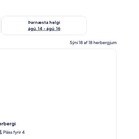
ágú. 9
Athuga framboð þarnæstu helgi ágú. 14 - ágú. 16
Þarnæsta helgi
ágú. 14 - ágú. 16
Sýni 18 af 18 herbergjum
erbergi
Pláss fyrir 4