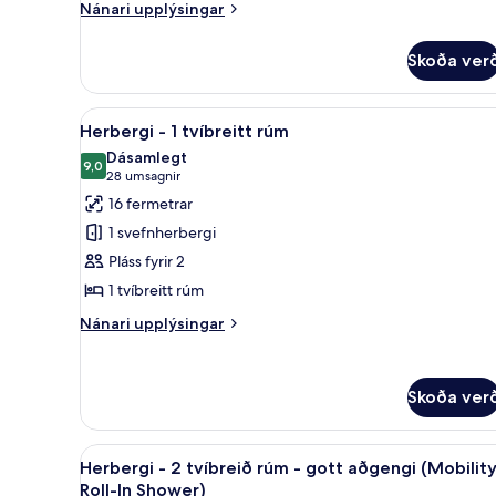
Nánari
Nánari upplýsingar
upplýsingar
fyrir
Skoða ver
Herbergi
Skoða
Öryggishólf í herbergi, skrifbo
8
Herbergi - 1 tvíbreitt rúm
allar
Dásamlegt
myndir
9,0
9,0 af 10
(28
28 umsagnir
fyrir
umsagnir)
16 fermetrar
Herbergi
1 svefnherbergi
-
Pláss fyrir 2
1
1 tvíbreitt rúm
tvíbreitt
rúm
Nánari
Nánari upplýsingar
upplýsingar
fyrir
Herbergi
Skoða ver
-
1
tvíbreitt
Skoða
Öryggishólf í herbergi, skrifbo
rúm
8
Herbergi - 2 tvíbreið rúm - gott aðgengi (Mobility
allar
Roll-In Shower)