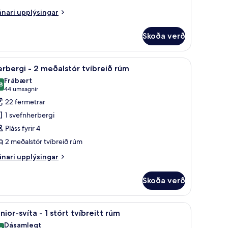
íbreitt
nari
úm
nari upplýsingar
plýsingar
rir
ott
Skoða verð
rbergi
ðgengi
uaðstaða fyrir fartölvur
koða
Öryggishólf í herbergi, skrifborð, vinnuaðstað
6
ðalstórt
rbergi - 2 meðalstór tvíbreið rúm
aðker
lar
íbreitt
Frábært
Mobility)
úm
yndir
8
8,8 af 10
(44
44 umsagnir
rir
umsagnir)
22 fermetrar
tt
erbergi
gengi
1 svefnherbergi
Pláss fyrir 4
ðker
obility)
2 meðalstór tvíbreið rúm
eðalstór
víbreið
nari
nari upplýsingar
plýsingar
úm
rir
Skoða verð
rbergi
uaðstaða fyrir fartölvur
koða
Öryggishólf í herbergi, skrifborð, vinnuaðstað
12
ðalstór
nior-svíta - 1 stórt tvíbreitt rúm
lar
íbreið
Dásamlegt