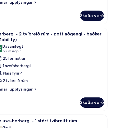
nari
nari upplýsingar
plýsingar
rir
Skoða verð
rbergi
uaðstaða fyrir fartölvur
koða
Öryggishólf í herbergi, skrifborð, vinnuaðstað
7
rbergi - 2 tvíbreið rúm - gott aðgengi - baðker
lar
obility)
yndir
Dásamlegt
0
rir
9,0 af 10
(19
19 umsagnir
erbergi
umsagnir)
25 fermetrar
1 svefnherbergi
Pláss fyrir 4
víbreið
2 tvíbreið rúm
úm
nari
nari upplýsingar
plýsingar
ott
rir
ðgengi
Skoða verð
rbergi
aðker
ishólf í herbergi, skrifborð, vinnuaðstaða fyrir fartölvur
koða
Öryggishólf í herbergi, skrifborð, vinnuaðstað
6
íbreið
luxe-herbergi - 1 stórt tvíbreitt rúm
Mobility)
lar
úm
Gott