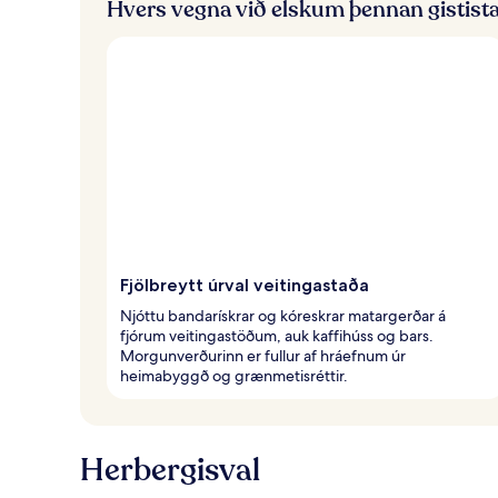
Hvers vegna við elskum þennan gistist
Fjölbreytt úrval veitingastaða
Njóttu bandarískrar og kóreskrar matargerðar á
fjórum veitingastöðum, auk kaffihúss og bars.
Morgunverðurinn er fullur af hráefnum úr
heimabyggð og grænmetisréttir.
Herbergisval