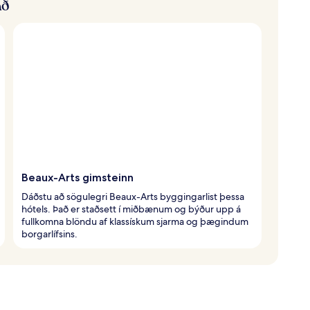
að
Beaux-Arts gimsteinn
Dáðstu að sögulegri Beaux-Arts byggingarlist þessa
hótels. Það er staðsett í miðbænum og býður upp á
fullkomna blöndu af klassískum sjarma og þægindum
borgarlífsins.