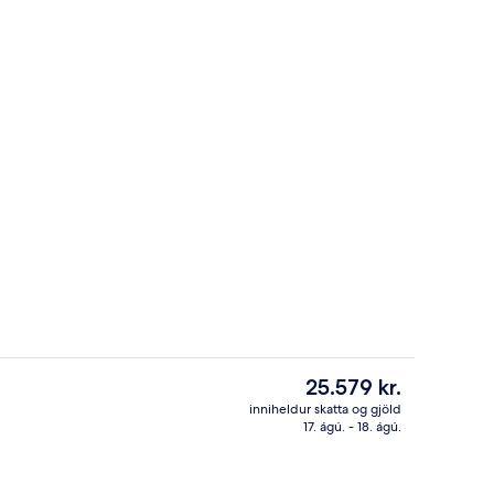
aðir; morgunverður, hádegisverður og kvöldverður í boði
Smáatriði í innanrými
Núverandi
25.579 kr.
verð
inniheldur skatta og gjöld
er
17. ágú. - 18. ágú.
r
Móttaka
25.579 kr.