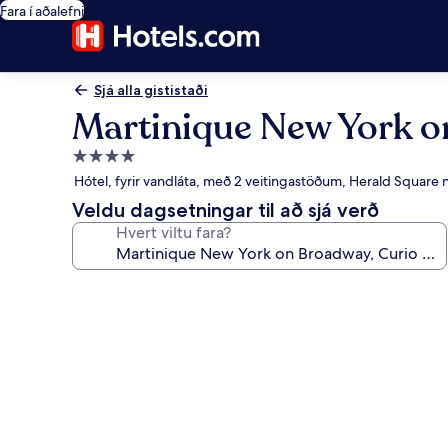
Fara í aðalefni
Sjá alla gististaði
Martinique New York on
4.0
stjörnu
Hótel, fyrir vandláta, með 2 veitingastöðum, Herald Square 
gististaður
Veldu dagsetningar til að sjá verð
Hvert viltu fara?
Myndasafn
fyrir
Martinique
New
York
on