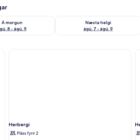
gar
ð á morgun ágú. 8 - ágú. 9
Athuga framboð næstu helgi ágú. 7 - 
Á morgun
Næsta helgi
gú. 8 - ágú. 9
ágú. 7 - ágú. 9
Herbergi
H
Pláss fyrir 2