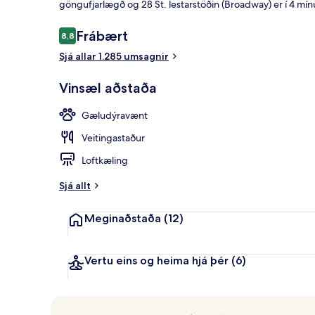
göngufjarlægð og 28 St. lestarstöðin (Broadway) er í 4 mí
Umsagnir
Frábært
8,8
8,8 af 10
Öryggishólf í
Sjá allar 1.285 umsagnir
Vinsæl aðstaða
Gæludýravænt
Veitingastaður
Loftkæling
Sjá allt
Meginaðstaða
(12)
Vertu eins og heima hjá þér
(6)