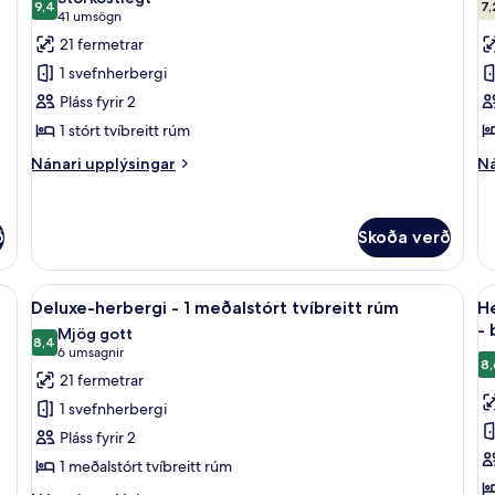
myndir
9,4
-
m
7,
9,4 af 10
7
(41
41 umsögn
go
fyrir
fy
umsögn)
21 fermetrar
að
Herbergi
D
-
1 svefnherbergi
-
h
ba
Pláss fyrir 2
(M
1
-
1 stórt tvíbreitt rúm
stórt
1
tvíbreitt
s
Nánari
Ná
Nánari upplýsingar
Ná
upplýsingar
up
rúm
tv
fyrir
fy
r
Herbergi
De
ð
Skoða verð
-
he
1
-
stórt
1
rð, vinnuaðstaða fyrir fartölvur
Skoða
Deluxe-herbergi - 1 meðalstórt tvíbreit
S
tvíbreitt
st
5
Deluxe-herbergi - 1 meðalstórt tvíbreitt rúm
He
allar
al
rúm
tv
- 
Mjög gott
r
myndir
8,4
m
8,4 af 10
(6
6 umsagnir
8,
fyrir
fy
umsagnir)
21 fermetrar
Deluxe-
H
1 svefnherbergi
herbergi
-
Pláss fyrir 2
-
1
1 meðalstórt tvíbreitt rúm
1
m