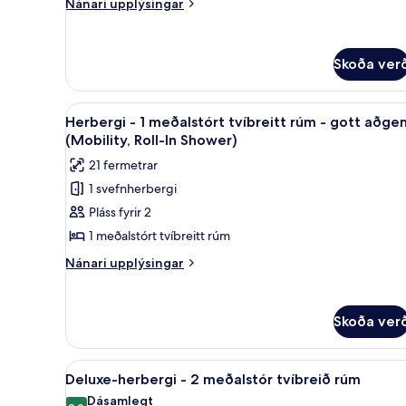
tvíbreitt
Nánari
Nánari upplýsingar
upplýsingar
rúm
fyrir
Herbergi
Skoða ver
-
1
meðalstórt
Skoða
Öryggishólf í herbergi, skrifbo
tvíbreitt
5
Herbergi - 1 meðalstórt tvíbreitt rúm - gott aðge
allar
rúm
(Mobility, Roll-In Shower)
myndir
21 fermetrar
fyrir
1 svefnherbergi
Herbergi
Pláss fyrir 2
-
1
1 meðalstórt tvíbreitt rúm
meðalstórt
Nánari
Nánari upplýsingar
tvíbreitt
upplýsingar
fyrir
rúm
Herbergi
-
Skoða ver
-
gott
1
aðgengi
meðalstórt
Skoða
Deluxe-herbergi - 2 meðalstór t
5
tvíbreitt
Deluxe-herbergi - 2 meðalstór tvíbreið rúm
(Mobility,
allar
rúm
Dásamlegt
Roll-