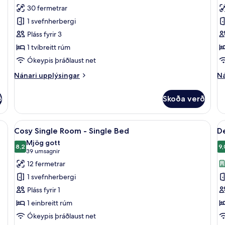
fyrir
fy
umsagnir)
30 fermetrar
Deluxe-
L
1 svefnherbergi
herbergi
m
Pláss fyrir 3
með
t
1 tvíbreitt rúm
tvíbreiðu
r
Ókeypis þráðlaust net
rúmi
Nánari
Ná
Nánari upplýsingar
Ná
upplýsingar
up
fyrir
fy
ð
Skoða verð
Deluxe-
Lú
herbergi
m
með
tv
faður sængurfatnaður, rúm með memory foam dýnum
Skoða
Cosy Single Room - Single Bed | Of
S
9
tvíbreiðu
rú
Cosy Single Room - Single Bed
De
allar
al
rúmi
Mjög gott
myndir
8,2
m
9,
8,2 af 10
(39
39 umsagnir
fyrir
fy
umsagnir)
12 fermetrar
Cosy
D
1 svefnherbergi
Single
h
Pláss fyrir 1
Room
(
1 einbreitt rúm
-
Ókeypis þráðlaust net
Single