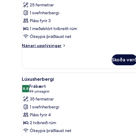
fyrir
umsögn)
25 fermetrar
Classic-
1 svefnherbergi
herbergi
Pláss fyrir 3
með
1 meðalstórt tvíbreitt rúm
tvíbreiðu
Ókeypis þráðlaust net
rúmi
Nánari
Nánari upplýsingar
upplýsingar
fyrir
Skoða ver
Classic-
herbergi
með
Skoða
Lúxusherbergi | Ofnæmispró
8
tvíbreiðu
Lúxusherbergi
allar
rúmi
Frábært
myndir
8,8
8,8 af 10
(49
49 umsagnir
fyrir
umsagnir)
35 fermetrar
Lúxusherbergi
1 svefnherbergi
Pláss fyrir 4
2 tvíbreið rúm
Ókeypis þráðlaust net