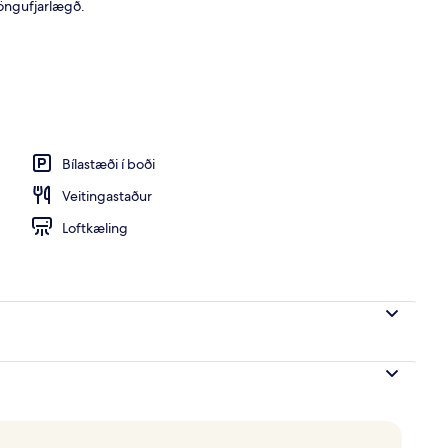
göngufjarlægð.
nddyri
Bílastæði í boði
Veitingastaður
Loftkæling