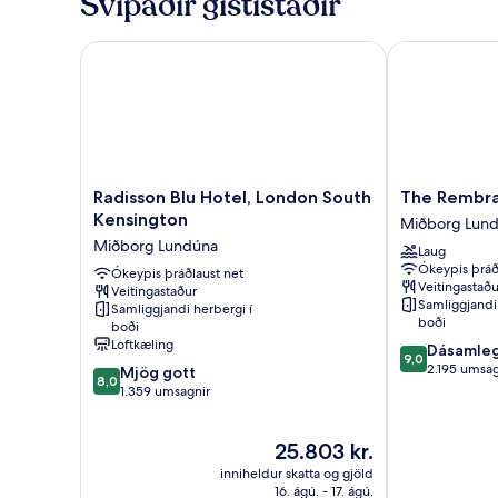
Svipaðir gististaðir
Radisson Blu Hotel, London South Kensington
The Rembran
Radisson
The
Radisson Blu Hotel, London South
The Rembr
Blu
Rembrandt
Kensington
Miðborg Lun
Hotel,
Miðborg
Miðborg Lundúna
Laug
London
Lundúna
Ókeypis þráð
South
Ókeypis þráðlaust net
Veitingastaðu
Veitingastaður
Kensington
Samliggjandi 
Samliggjandi herbergi í
Miðborg
boði
boði
Lundúna
Loftkæling
9.0
Dásamle
9,0
af
2.195 umsag
8.0
Mjög gott
8,0
10,
af
1.359 umsagnir
Dásamlegt,
10,
2.195
Mjög
Verðið
25.803 kr.
umsagnir
gott,
er
1.359
inniheldur skatta og gjöld
25.803 kr.
umsagnir
16. ágú. - 17. ágú.