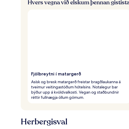
Hvers vegna við elskum þennan gistist
Fjölbreytni í matargerð
Asísk og bresk matargerð freistar bragðlaukanna á
tveimur veitingastöðum hótelsins. Notalegur bar
býður upp á kvöldvalkosti. Vegan og staðbundnir
réttir fullnægja öllum gómum.
Herbergisval