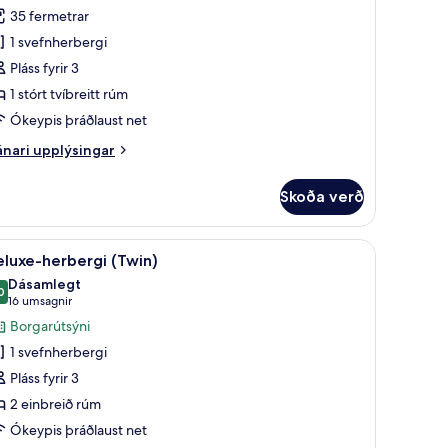
rir
umsagnir)
35 fermetrar
úxusherbergi
1 svefnherbergi
eð
Pláss fyrir 3
víbreiðu
1 stórt tvíbreitt rúm
úmi
Ókeypis þráðlaust net
nari
nari upplýsingar
plýsingar
rir
Skoða verð
xusherbergi
eð
íbreiðu
næmisprófaður sængurfatnaður, rúm með memory foam dýnum
koða
Deluxe-herbergi (Twin) | Ofnæmisprófaður
14
mi
luxe-herbergi (Twin)
lar
Dásamlegt
yndir
0
9,0 af 10
(16
16 umsagnir
rir
umsagnir)
Borgarútsýni
eluxe-
1 svefnherbergi
erbergi
Pláss fyrir 3
Twin)
2 einbreið rúm
Ókeypis þráðlaust net