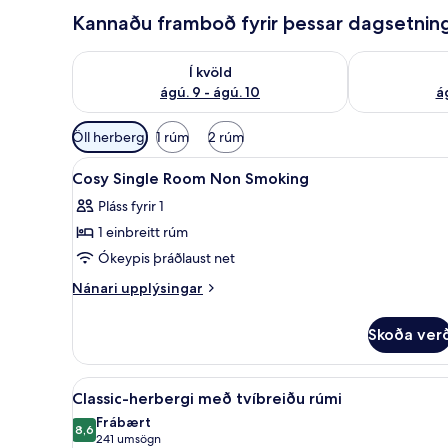
Kannaðu framboð fyrir þessar dagsetnin
Athuga framboð í kvöld ágú. 9 - ágú. 10
Athuga frambo
Í kvöld
ágú. 9 - ágú. 10
ág
Síur
Öll herbergi
1 rúm
2 rúm
í
Skoða
Ofnæmisprófaður sængurfat
boði
12
Cosy Single Room Non Smoking
allar
fyrir
Pláss fyrir 1
myndir
herbergi
1 einbreitt rúm
fyrir
Cosy
Ókeypis þráðlaust net
Single
Nánari
Nánari upplýsingar
Room
upplýsingar
fyrir
Non
Skoða ver
Cosy
Smoking
Single
Room
Skoða
Classic-herbergi með tvíbre
8
Non
Classic-herbergi með tvíbreiðu rúmi
allar
Smoking
Frábært
myndir
8,6
8,6 af 10
(241
241 umsögn