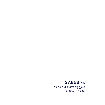
Aðstaða á gististað
hrifavaldar
Núverandi
27.868 kr.
verð
inniheldur skatta og gjöld
er
16. ágú. - 17. ágú.
2 veitingastaðir; morgunverður, háde
27.868 kr.