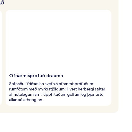
að
Ofnæmisprófuð drauma
Sofnaðu í friðsælan svefn á ofnæmisprófuðum
rúmfötum með myrkratjöldum. Hvert herbergi státar
af notalegum arni, upphituðum gólfum og þjónustu
allan sólarhringinn.