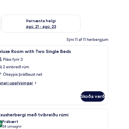
 ágú. 16
Athuga framboð þarnæstu helgi ágú. 21 - ágú. 23
Þarnæsta helgi
ágú. 21 - ágú. 23
Sýni 11 af 11 herbergjum
koða
Anddyri
10
eluxe Room with Two Single Beds
lar
Pláss fyrir 3
yndir
2 einbreið rúm
rir
eluxe
Ókeypis þráðlaust net
oom
nari
nari upplýsingar
ith
plýsingar
rir
wo
Skoða verð
luxe
ingle
oom
eds
th
 | Ofnæmisprófaður sængurfatnaður, rúm með memory foam dýnum
koða
Lúxusherbergi með tvíbreiðu rúmi | Ofnæm
7
wo
xusherbergi með tvíbreiðu rúmi
lar
ngle
Frábært
ds
yndir
6
8,6 af 10
(28
28 umsagnir