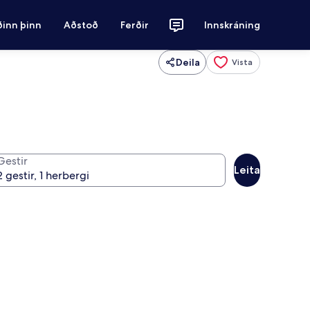
ðinn þinn
Aðstoð
Ferðir
Innskráning
Deila
Vista
Gestir
Leita