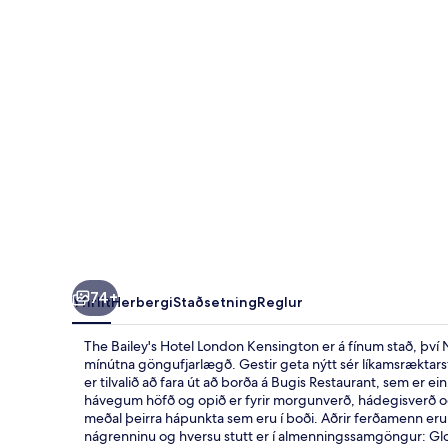
Kensington
74+
Yfirlit
Herbergi
Staðsetning
Reglur
The Bailey's Hotel London Kensington er á fínum stað, því 
mínútna göngufjarlægð. Gestir geta nýtt sér líkamsræktarstöð
er tilvalið að fara út að borða á Bugis Restaurant, sem er ei
hávegum höfð og opið er fyrir morgunverð, hádegisverð og
meðal þeirra hápunkta sem eru í boði. Aðrir ferðamenn eru
nágrenninu og hversu stutt er í almenningssamgöngur: Glou