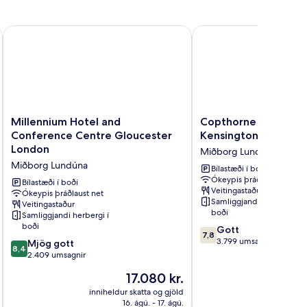
Millennium Hotel and Conference Centre Gloucester London
Copthorne Tara Hotel 
Millennium
Copthorne
Millennium Hotel and
Copthorne Tara Hot
Hotel
Tara
Conference Centre Gloucester
Kensington
and
Hotel
London
Miðborg Lundúna
Conference
London
Miðborg Lundúna
Centre
Kensington
Bílastæði í boði
Ókeypis þráðlaust net
Gloucester
Miðborg
Bílastæði í boði
Veitingastaður
London
Ókeypis þráðlaust net
Lundúna
Samliggjandi herbergi í
Veitingastaður
Miðborg
boði
Samliggjandi herbergi í
Lundúna
boði
7.8
Gott
7,8
af
3.799 umsagnir
8.4
Mjög gott
8,4
10,
af
2.409 umsagnir
Gott,
10,
Verðið
17.080 kr.
3.799
Mjög
er
umsagnir
gott,
inniheldur skatta og gjöld
innihel
17.080 kr.
16. ágú. - 17. ágú.
2.409