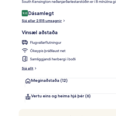
South Kensington neðanjarðarlestarstöðin er í 8 mínútna 
Umsagnir
Dásamlegt
9,0
9,0 af 10
Setustofa í a
Sjá allar 2.515 umsagnir
Vinsæl aðstaða
Flugvallarflutningur
Ókeypis þráðlaust net
Samliggjandi herbergi í boði
Sjá allt
Meginaðstaða
(12)
Vertu eins og heima hjá þér
(6)