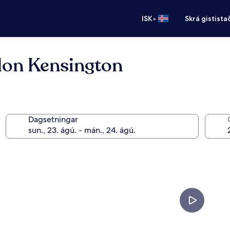
•
ISK
Skrá gistista
don Kensington
Dagsetningar