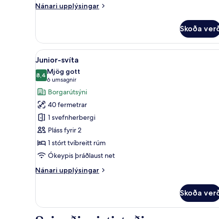
Nánari
Nánari upplýsingar
upplýsingar
fyrir
Skoða ver
Lúxusherbergi
Skoða
Junior-svíta | Ofnæmisprófa
13
Junior-svíta
allar
Mjög gott
myndir
8,4
8,4 af 10
(6
6 umsagnir
fyrir
umsagnir)
Borgarútsýni
Junior-
40 fermetrar
svíta
1 svefnherbergi
Pláss fyrir 2
1 stórt tvíbreitt rúm
Ókeypis þráðlaust net
Nánari
Nánari upplýsingar
upplýsingar
fyrir
Skoða ver
Junior-
svíta