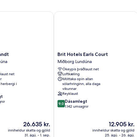
Double
Bed)
dt
Brit Hotels Earls Court
Brit
andt
Brit Hotels Earls Court
Hotels
dúna
Miðborg Lundúna
Earls
Ókeypis þráðlaust net
Court
laust net
Loftkæling
Miðborg
r
Móttaka opin allan
Lundúna
herbergi í
sólarhringinn, alla daga
vikunnar
Reyklaust
gt
9.0
Dásamlegt
nir
9,0
af
1.142 umsagnir
10,
Dásamlegt,
Verðið
1.142
Verðið
26.635 kr.
12.905 kr.
er
umsagnir
er
inniheldur skatta og gjöld
inniheldur skatta og gjöld
26.635 kr.
12.905 kr.
31. ágú. - 1. sep.
25. ágú. - 26. ágú.