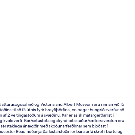
Myndskeið á
Náttúrusögusafnið og Victoria and Albert Museum eru í innan við 15
ina til að fá útrás fyrir hreyfiþörfina, en þegar hungrið sverfur að
nn af 2 veitingastöðum á svæðinu. Þar er asísk matargerðarlist í
Fyrir utan
 kvöldverð. Bar/setustofa og skyndibitastaður/sælkeraverslun eru
 sérstaklega ánægðir með skoðunarferðirnar sem bjóðast í
cester Road neðanjarðarlestarstöðin er bara örfá skref í burtu og