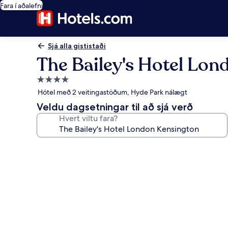
Fara í aðalefni
Sjá alla gististaði
The Bailey's Hotel Lon
4.0
stjörnu
Hótel með 2 veitingastöðum, Hyde Park nálægt
gististaður
Veldu dagsetningar til að sjá verð
Hvert viltu fara?
Myndasafn
fyrir
The
Bailey's
Hotel
London