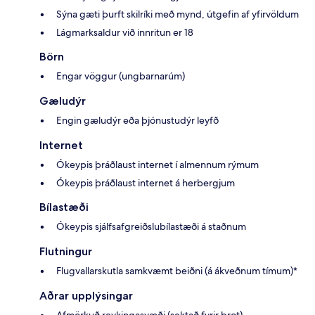
Sýna gæti þurft skilríki með mynd, útgefin af yfirvöldum
Lágmarksaldur við innritun er 18
Börn
Engar vöggur (ungbarnarúm)
Gæludýr
Engin gæludýr eða þjónustudýr leyfð
Internet
Ókeypis þráðlaust internet í almennum rýmum
Ókeypis þráðlaust internet á herbergjum
Bílastæði
Ókeypis sjálfsafgreiðslubílastæði á staðnum
Flutningur
Flugvallarskutla samkvæmt beiðni (á ákveðnum tímum)*
Aðrar upplýsingar