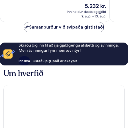
Chi
10,
10,
Verðið
5.232 kr.
Minh
Stórkostlegt,
Mjög
er
1
gott,
inniheldur skatta og gjöld
5.232 kr.
9. ágú. - 10. ágú.
umsögn
19
umsagni
Samanburður við svipaða gististaði
Skráðu þig inn til að sjá gjaldgenga afslætti og ávinninga.
Meiri ávinningur fyrir meiri ævintýri!
Innskrá
Skráðu þig, það er ókeypis
Um hverfið