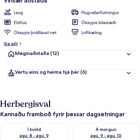
Vinsæl aðstaða
Laug
Flugvallarflutningur
Eldhús
Ókeypis bílastæði
Ókeypis þráðlaust net
Loftkæling
Sjá allt
Meginaðstaða
(12)
Vertu eins og heima hjá þér
(6)
Herbergisval
Kannaðu framboð fyrir þessar dagsetningar
Athuga framboð í kvöld ágú. 8 - ágú. 9
Athuga framboð á morgun ágú.
Í kvöld
Á morgun
ágú. 8 - ágú. 9
ágú. 9 - ágú. 10