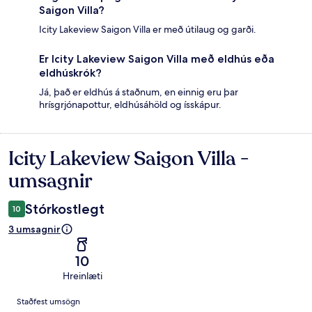
Saigon Villa?
Icity Lakeview Saigon Villa er með útilaug og garði.
Er Icity Lakeview Saigon Villa með eldhús eða
eldhúskrók?
Já, það er eldhús á staðnum, en einnig eru þar
hrísgrjónapottur, eldhúsáhöld og ísskápur.
Icity Lakeview Saigon Villa -
Umsagnir
umsagnir
Stórkostlegt
10
3 umsagnir
10
Hreinlæti
Umsagnir
Staðfest umsögn