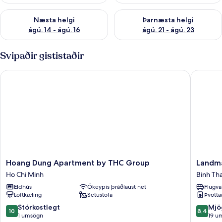
Athuga framboð næstu helgi ágú. 14 - ágú. 16
Athuga framboð þarnæstu helg
Næsta helgi
Þarnæsta helgi
ágú. 14 - ágú. 16
ágú. 21 - ágú. 23
Svipaðir gististaðir
Hoang Dung Apartment by THC Group
Landmark
Hoang
Landma
Hoang Dung Apartment by THC Group
Landma
Dung
81
Ho Chi Minh
Binh Th
Apartment
Luxury
Eldhús
Ókeypis þráðlaust net
Flugva
by
Citypoin
Loftkæling
Setustofa
Þvotta
THC
ANGIA
Group
Binh
10.0
8.4
Stórkostlegt
Mjö
10
8,4
Ho
Thanh
af
af
1 umsögn
19 u