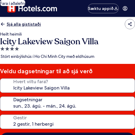
Fara í aðalefni
Sæktu appið
Sjá alla gististaði
Heilt heimili
Icity Lakeview Saigon Villa
4.0
stjörnu
Stórt einbýlishús í Ho Chi Minh City með eldhúsum
gististaður
Veldu dagsetningar til að sjá verð
Hvert viltu fara?
Dagsetningar
Gestir