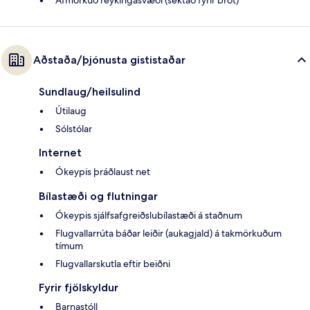
Afmörkuð reykingasvæði (sektað fyrir brot)
Aðstaða/þjónusta gististaðar
Sundlaug/heilsulind
Útilaug
Sólstólar
Internet
Ókeypis þráðlaust net
Bílastæði og flutningar
Ókeypis sjálfsafgreiðslubílastæði á staðnum
Flugvallarrúta báðar leiðir (aukagjald) á takmörkuðum
tímum
Flugvallarskutla eftir beiðni
Fyrir fjölskyldur
Barnastóll