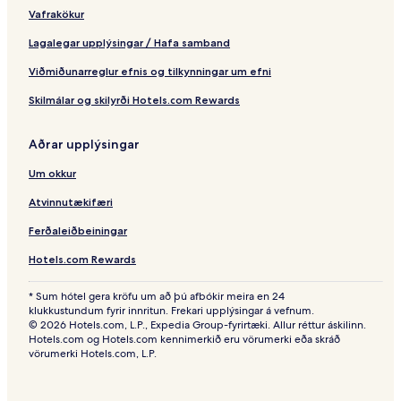
Vafrakökur
Lagalegar upplýsingar / Hafa samband
Viðmiðunarreglur efnis og tilkynningar um efni
Skilmálar og skilyrði Hotels.com Rewards
Aðrar upplýsingar
Um okkur
Atvinnutækifæri
Ferðaleiðbeiningar
Hotels.com Rewards
* Sum hótel gera kröfu um að þú afbókir meira en 24
klukkustundum fyrir innritun. Frekari upplýsingar á vefnum.
© 2026 Hotels.com, L.P., Expedia Group-fyrirtæki. Allur réttur áskilinn.
Hotels.com og Hotels.com kennimerkið eru vörumerki eða skráð
vörumerki Hotels.com, L.P.