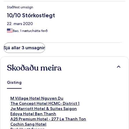
Staðfest umsögn
10/10 Stórkostlegt
22. mars 2020
Bao, 1 nætur/nátta ferð
Sjá allar 3 umsagnir
Skoðaðu meira
Gisting
H
M Village Hotel Nguyen Du
l
H
The Concept Hotel HCMC- District 1
e
l
H
Jw Marriott Hotel & Suites Saigon
k
e
l
H
Edoya Hotel Ben Thanh
k
k
e
l
H
A25 Premium Hotel - 277 Le Thanh Ton
u
k
k
e
l
H
Cochin Sang Hotel