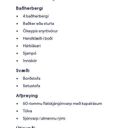
Baðherbergi
4 baðherbergi
Baðker eða sturta
Ókeypis snyrtivörur
Handklæði í boði
Hárblásari
Sjampó
Inniskór
Svæði
Borðstofa
Setustofa
Afþreying
60-tommu flatskjársjónvarp með kapalrásum
Tölva
Sjónvarp í almennu rými