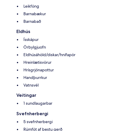
Leikföng
Barnabækur
Barnabað
Eldhús
Ísskápur
Örbylgjuofn
Eldhúsáhöld/diskar/hnífapör
Hreinlætisvörur
Hrísgrjónapottur
Handþurrkur
Vatnsvél
Veitingar
1 sundlaugarbar
Svefnherbergi
5 svefnherbergi
Rúmföt af bestu gerð