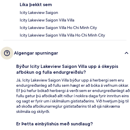
Líka þekkt sem
Icity Lakeview Saigon
Icity Lakeview Saigon Villa Villa
Icity Lakeview Saigon Villa Ho Chi Minh City
Icity Lakeview Saigon Villa Villa Ho Chi Minh City
Algengar spurningar
Býður Icity Lakeview Saigon Villa upp á ókeypis
afbókun og fulla endurgreiðslu?
Já, Icity Lakeview Saigon Villa býður upp á herbergi sem eru
endurgreiðanleg að fullu sem hægt er að bóka á vefnum okkar.
Ef þú hefur bókað herbergi á verði sem er endurgreiðanlegt að
fullu getur þú afbókað allt niður í nokkra daga fyrir innritun eins
og sagt er fyrir um í skilmálum gististaðarins. Við hvetjum þig til
að skoða afbókunarreglur gististaðarins til að sjá nákvæma
skilmála og skilyrði.
Er Þetta einbýlishús með sundlaug?