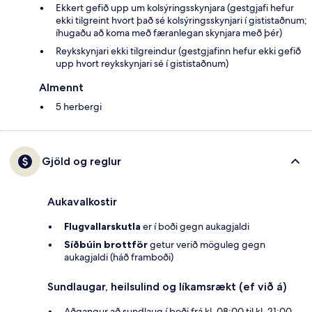
Ekkert gefið upp um kolsýringsskynjara (gestgjafi hefur
ekki tilgreint hvort það sé kolsýringsskynjari í gististaðnum;
íhugaðu að koma með færanlegan skynjara með þér)
Reykskynjari ekki tilgreindur (gestgjafinn hefur ekki gefið
upp hvort reykskynjari sé í gististaðnum)
Almennt
5 herbergi
Gjöld og reglur
Aukavalkostir
Flugvallarskutla
er í boði gegn aukagjaldi
Síðbúin brottför
getur verið möguleg gegn
aukagjaldi (háð framboði)
Sundlaugar, heilsulind og líkamsrækt (ef við á)
Aðgangur að sundlaug í boði frá kl. 08:00 til kl. 21:00.