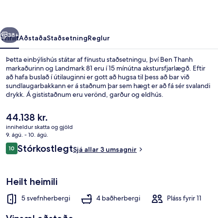
rra
Næsta
38+
Yfirlit
Aðstaða
Staðsetning
Reglur
Þetta einbýlishús státar af fínustu staðsetningu, því Ben Thanh
markaðurinn og Landmark 81 eru í 15 mínútna akstursfjarlægð. Eftir
að hafa buslað í útilauginni er gott að hugsa til þess að bar við
sundlaugarbakkann er á staðnum þar sem hægt er að fá sér svalandi
drykk. Á gististaðnum eru verönd, garður og eldhús.
Núverandi
44.138 kr.
verð
inniheldur skatta og gjöld
er
9. ágú. - 10. ágú.
Útilaug, opið kl. 08:00 til kl. 21:00, sóls
44.138 kr.
Umsagnir
Stórkostlegt
10
Sjá allar 3 umsagnir
10 af 10
Heilt heimili
5 svefnherbergi
4 baðherbergi
Pláss fyrir 11