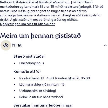
Þetta einbýlishús státar af fínustu staðsetningu, því Ben Thanh
markaðurinn og Landmark 81 eru í 15 mínútna akstursfjarlægð. Eftir að
hafa buslað í útilauginni er gott að hugsa til þess að bar við
sundlaugarbakkann er á staðnum þar sem hægt er að fá sér svalandi
drykk. Á gististaðnum eru verönd, garður og eldhús.
Upplýsingar um rétt til afbókunar
Meira um þennan gististað
Yfirlit
Stærð gististaðar
Einkaeinbýlishús
Koma/brottför
Innritun hefst: kl. 14:00. Innritun lýkur: kl. 05:30
Lágmarksaldur við innritun - 18
Útritunartími er á hádegi
Seinkuð útritun háð framboði
Sérstakar innritunarleiðbeiningar