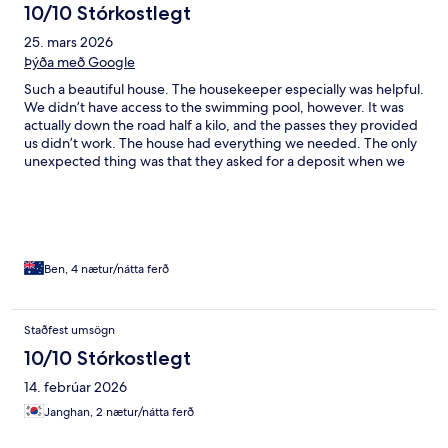
10/10 Stórkostlegt
25. mars 2026
Þýða með Google
Such a beautiful house. The housekeeper especially was helpful.
We didn’t have access to the swimming pool, however. It was
actually down the road half a kilo, and the passes they provided
us didn’t work. The house had everything we needed. The only
unexpected thing was that they asked for a deposit when we
showed up and they wanted us to pay cash, but this wasn’t too
hard to accommodate. Other than that, it was such a lovely stay
close to shops and stuff and nice and private. I would
recommend this property.
Ben, 4 nætur/nátta ferð
Staðfest umsögn
10/10 Stórkostlegt
14. febrúar 2026
Janghan, 2 nætur/nátta ferð