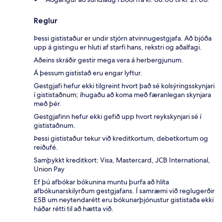
Reglur
Þessi gististaður er undir stjórn atvinnugestgjafa. Að bjóða
upp á gistingu er hluti af starfi hans, rekstri og aðalfagi.
Aðeins skráðir gestir mega vera á herbergjunum.
Á þessum gististað eru engar lyftur.
Gestgjafi hefur ekki tilgreint hvort það sé kolsýringsskynjari
í gististaðnum; íhugaðu að koma með færanlegan skynjara
með þér.
Gestgjafinn hefur ekki gefið upp hvort reykskynjari sé í
gististaðnum.
Þessi gististaður tekur við kreditkortum, debetkortum og
reiðufé.
Samþykkt kreditkort: Visa, Mastercard, JCB International,
Union Pay
Ef þú afbókar bókunina muntu þurfa að hlíta
afbókunarskilyrðum gestgjafans. Í samræmi við reglugerðir
ESB um neytendarétt eru bókunarþjónustur gististaða ekki
háðar rétti til að hætta við.