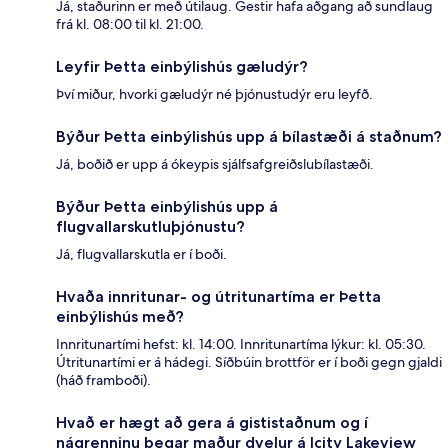
Já, staðurinn er með útilaug. Gestir hafa aðgang að sundlaug
frá kl. 08:00 til kl. 21:00.
Leyfir Þetta einbýlishús gæludýr?
Því miður, hvorki gæludýr né þjónustudýr eru leyfð.
Býður Þetta einbýlishús upp á bílastæði á staðnum?
Já, boðið er upp á ókeypis sjálfsafgreiðslubílastæði.
Býður Þetta einbýlishús upp á
flugvallarskutluþjónustu?
Já, flugvallarskutla er í boði.
Hvaða innritunar- og útritunartíma er Þetta
einbýlishús með?
Innritunartími hefst: kl. 14:00. Innritunartíma lýkur: kl. 05:30.
Útritunartími er á hádegi. Síðbúin brottför er í boði gegn gjaldi
(háð framboði).
Hvað er hægt að gera á gististaðnum og í
nágrenninu þegar maður dvelur á Icity Lakeview