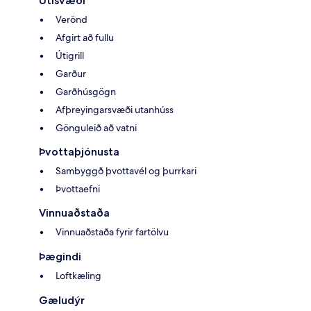
Útisvæði
Verönd
Afgirt að fullu
Útigrill
Garður
Garðhúsgögn
Afþreyingarsvæði utanhúss
Gönguleið að vatni
Þvottaþjónusta
Sambyggð þvottavél og þurrkari
Þvottaefni
Vinnuaðstaða
Vinnuaðstaða fyrir fartölvu
Þægindi
Loftkæling
Gæludýr