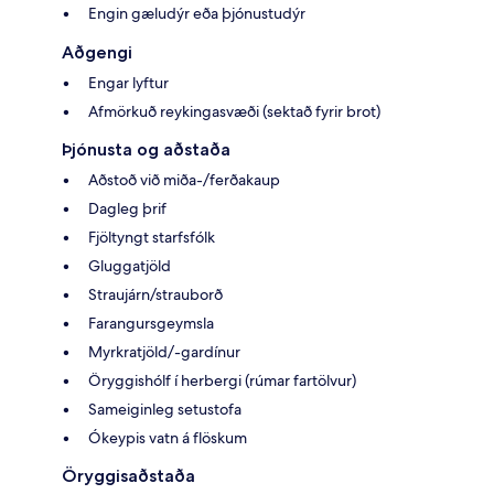
Engin gæludýr eða þjónustudýr
Aðgengi
Engar lyftur
Afmörkuð reykingasvæði (sektað fyrir brot)
Þjónusta og aðstaða
Aðstoð við miða-/ferðakaup
Dagleg þrif
Fjöltyngt starfsfólk
Gluggatjöld
Straujárn/strauborð
Farangursgeymsla
Myrkratjöld/-gardínur
Öryggishólf í herbergi (rúmar fartölvur)
Sameiginleg setustofa
Ókeypis vatn á flöskum
Öryggisaðstaða