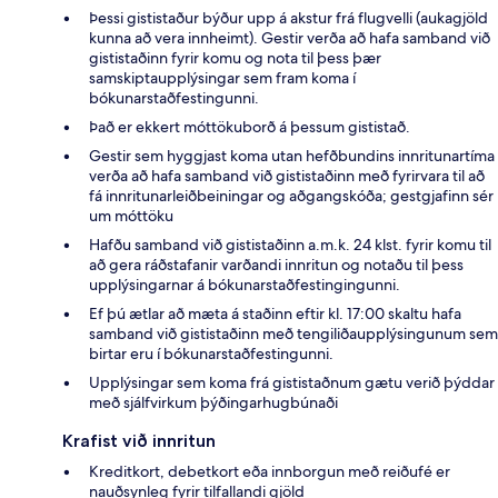
Þessi gististaður býður upp á akstur frá flugvelli (aukagjöld
kunna að vera innheimt). Gestir verða að hafa samband við
gististaðinn fyrir komu og nota til þess þær
samskiptaupplýsingar sem fram koma í
bókunarstaðfestingunni.
Það er ekkert móttökuborð á þessum gististað.
Gestir sem hyggjast koma utan hefðbundins innritunartíma
verða að hafa samband við gististaðinn með fyrirvara til að
fá innritunarleiðbeiningar og aðgangskóða; gestgjafinn sér
um móttöku
Hafðu samband við gististaðinn a.m.k. 24 klst. fyrir komu til
að gera ráðstafanir varðandi innritun og notaðu til þess
upplýsingarnar á bókunarstaðfestingingunni.
Ef þú ætlar að mæta á staðinn eftir kl. 17:00 skaltu hafa
samband við gististaðinn með tengiliðaupplýsingunum sem
birtar eru í bókunarstaðfestingunni.
Upplýsingar sem koma frá gististaðnum gætu verið þýddar
með sjálfvirkum þýðingarhugbúnaði
Krafist við innritun
Kreditkort, debetkort eða innborgun með reiðufé er
nauðsynleg fyrir tilfallandi gjöld