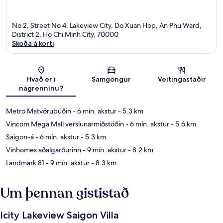
No 2, Street No 4, Lakeview City, Do Xuan Hop, An Phu Ward,
District 2, Ho Chi Minh City, 70000
Skoða á korti
Kort
Hvað er í
Samgöngur
Veitingastaðir
nágrenninu?
Metro Matvörubúðin
- 6 mín. akstur
- 5.3 km
Vincom Mega Mall verslunarmiðstöðin
- 6 mín. akstur
- 5.6 km
Saigon-á
- 6 mín. akstur
- 5.3 km
Vinhomes aðalgarðurinn
- 9 mín. akstur
- 8.2 km
Landmark 81
- 9 mín. akstur
- 8.3 km
Um þennan gististað
Icity Lakeview Saigon Villa