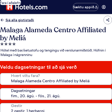
Fara í aðalefni
Sæktu appið
Sjá alla gististaði
Malaga Alameda Centro Affiliated
by Meliá
4.0
stjörnu
Hótel með bar/setustofu og tengingu við verslunarmiðstöð; Höfnin í
gististaður
Malaga í nágrenninu
Veldu dagsetningar til að sjá verð
Hvert viltu fara?
Dagsetningar
Gestir