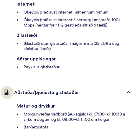
Internet
Ókeypis þráðlaust internet í almennum rýmum
Ókeypis þráðlaust internet á herbergjum (hraði: 100+
Mbps (hentar fyrir 1–2 gesti eða allt að 6 tæki))
Bílastæði
Bílastæði utan gististaðar í nágrenninu (22 EUR á dag;
afsláttur í boði)
Aðrar upplýsingar
Reyklaus gististaður
Aðstaða/þjónusta gististaðar
Matur og drykkur
Morgunverðarhlaðborð (aukagjald) kl. 07:00–kl. 10:30 á
virkum dögum og kl. 08:00–kl. 11:00 um helgar
Bar/setustofa