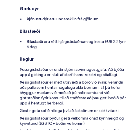
Gæludýr
Þjónustudýr eru undanskilin frá gjöldum
Bílastæði
Bílastæði eru rétt hjá gististaðnum og kosta EUR 22 fyrir
á dag
Reglur
Þessi gististaður er undir stjórn atvinnugestgjafa. Að bjóða
upp á gistingu er hluti af starfi hans, rekstri og aðalfagi.
Þessi gististaður er með útisvæði á borð við svalir, verandir
eða palla sem henta mögulega ekki börnum. Ef þú hefur
áhyggjur mælum við með að þú hafir samband við
gististaðinn fyrir komu til að staðfesta að þau geti boðið þér
upp á hentugt herbergi.
Gestir geta sofið rólega því að á staðnum er slökkvitæki.
Þessi gististaður býður gesti velkomna óháð kynhneigð og
kynvitund (LGBTQ+ boðin velkomin).