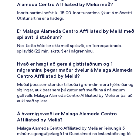
Alameda Centro Affiliated by Meliá með?
Innritunartími hefst: kl. 15:00. Innritunartíma lýkur: á miðnætti.
Útritunartími er á hádegi.
Er Malaga Alameda Centro Affiliated by Meliá með
spilavíti á staðnum?
Nei. Þetta hótel er ekki með spilavíti, en Torrequebrada-
spilavítið (22 mín. akstur) er í nágrenninu.
Hvað er hægt að gera á gististaðnum og í
nágrenninu þegar maður dvelur á Malaga Alameda
Centro Affiliated by Meliá?
Meðal þess sem stendur til boða í grenndinni eru hjólreiðar og
siglingar, auk þess sem þú getur æft sveifluna á nálægum
golfvelli. Malaga Alameda Centro Affiliated by Meliá er þar að
auki með spilasal.
Á hvernig svæði er Malaga Alameda Centro
Affiliated by Meliá?
Malaga Alameda Centro Affiliated by Meliá er í einungis 5
mínútna göngufjarlægð frá Guadalmedina lestarstöðin og 16