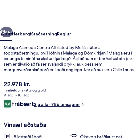
Affiliated
by
Meliá
rra
Næsta
64+
Yfirlit
Herbergi
Staðsetning
Reglur
Malaga Alameda Centro Affiliated by Meliá státar af
toppstaðsetningu, því Höfnin í Malaga og Dómkirkjan í Málaga eru í
einungis 5 mínútna akstursfjarlægð. Á staðnum er bar/setustofa þar
sem er tilvalið að fá sér svalandi drykk, auk þess sem
morgunverðarhlaðborð er í boði daglega. Þar að auki eru Calle Larios
(verslunargata) og Alcazaba í Málaga í einungis 5 mínútna
akstursfjarlægð. Aðrir gestir hafa sérstaklega sagt að hjálpsamt
Núverandi
22.978 kr.
starfsfólk sé meðal helstu kosta gististaðarins. Það er ekki langt að
verð
inniheldur skatta og gjöld
fara til að komast í almenningssamgöngur: Guadalmedina
er
9. ágú. - 10. ágú.
lestarstöðin er í 5 mínútna göngufjarlægð og El Perchel lestarstöðin í
Veitingastaður
22.978 kr.
Umsagnir
8 mínútna.
Frábært
8,6
Sjá allar 786 umsagnir
8,6 af 10
Vinsæl aðstaða
Bílastæði í boði
Ókeypis þráðlaust net