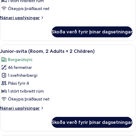
1 stórt tvíbreitt rúm
Ókeypis þráðlaust net
Nánari
Nánari upplýsingar
upplýsingar
fyrir
Skoða verð fyrir þínar dagsetningar
Junior-
svíta
(Room)
Skoða
Míníbar, öryggishólf í herbergi, skrif
7
Junior-svíta (Room, 2 Adults + 2 Children)
allar
Borgarútsýni
myndir
46 fermetrar
fyrir
Junior-
1 svefnherbergi
svíta
Pláss fyrir 4
(Room,
1 stórt tvíbreitt rúm
2
Ókeypis þráðlaust net
Adults
Nánari
Nánari upplýsingar
+
upplýsingar
2
fyrir
Skoða verð fyrir þínar dagsetningar
Children)
Junior-
svíta
(Room,