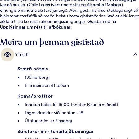
Þar að auki eru Calle Larios (verslunargata) og Alcazaba í Málaga í
einungis 5 mínútna akstursfjarlægð. Aðrir gestir hafa sérstaklega sagt að
hjálpsamt starfsfólk sé meðal helstu kosta gististaðarins. Það er ekki langt
að fara til að komast í almenningssamgöngur: Guadalmedina
lestarstöðin er í 5 mínútna göngufjarlægð og El Perchel lestarstöðin í 8
Upplýsingar um rétt til afbókunar
mínútna.
Meira um þennan gististað
Yfirlit
Stærð hótels
136 herbergi
Er á meira en 4 hæðum
Koma/brottför
Innritun hefst: kl. 15:00. Innritun lýkur: á miðnætti
Lágmarksaldur við innritun - 18
Útritunartími er á hádegi
Sérstakar innritunarleiðbeiningar