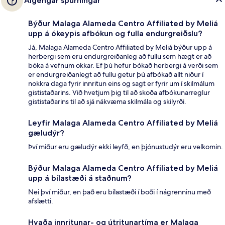
Algengar spurningar
Býður Malaga Alameda Centro Affiliated by Meliá
upp á ókeypis afbókun og fulla endurgreiðslu?
Já, Malaga Alameda Centro Affiliated by Meliá býður upp á
herbergi sem eru endurgreiðanleg að fullu sem hægt er að
bóka á vefnum okkar. Ef þú hefur bókað herbergi á verði sem
er endurgreiðanlegt að fullu getur þú afbókað allt niður í
nokkra daga fyrir innritun eins og sagt er fyrir um í skilmálum
gististaðarins. Við hvetjum þig til að skoða afbókunarreglur
gististaðarins til að sjá nákvæma skilmála og skilyrði.
Leyfir Malaga Alameda Centro Affiliated by Meliá
gæludýr?
Því miður eru gæludýr ekki leyfð, en þjónustudýr eru velkomin.
Býður Malaga Alameda Centro Affiliated by Meliá
upp á bílastæði á staðnum?
Nei því miður, en það eru bílastæði í boði í nágrenninu með
afslætti.
Hvaða innritunar- og útritunartíma er Malaga