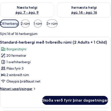
Athuga framboð næstu helgi ágú. 7 - ágú. 9
Athuga framboð þarnæstu helgi
Næsta helgi
Þarnæsta helgi
ágú. 7 - ágú. 9
ágú. 14 - ágú. 16
Síur
Öll herbergi
2 rúm
1 rúm
3+ rúm
í
boði
Sýni 16 af 16 herbergjum
fyrir
Skoða
Míníbar, öryggishólf í herbergi, skrif
5
Standard-herbergi með tvíbreiðu rúmi (2 Adults + 1 Child)
herbergi
allar
Borgarútsýni
myndir
20 fermetrar
fyrir
Standard-
1 svefnherbergi
herbergi
Pláss fyrir 3
með
2 einbreið rúm
tvíbreiðu
Ókeypis þráðlaust net
rúmi
Nánari
Nánari upplýsingar
(2
upplýsingar
Adults
fyrir
Skoða verð fyrir þínar dagsetningar
+
Standard-
herbergi
1
með