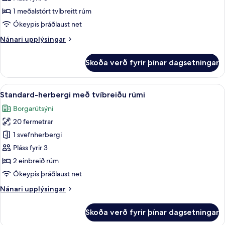
1 meðalstórt tvíbreitt rúm
Ókeypis þráðlaust net
Nánari
Nánari upplýsingar
upplýsingar
fyrir
Skoða verð fyrir þínar dagsetningar
Herbergi
Skoða
Míníbar, öryggishólf í herbergi, skrif
5
Standard-herbergi með tvíbreiðu rúmi
allar
Borgarútsýni
myndir
20 fermetrar
fyrir
Standard-
1 svefnherbergi
herbergi
Pláss fyrir 3
með
2 einbreið rúm
tvíbreiðu
Ókeypis þráðlaust net
rúmi
Nánari
Nánari upplýsingar
upplýsingar
fyrir
Skoða verð fyrir þínar dagsetningar
Standard-
herbergi