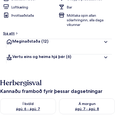
Loftkæling
Bar
Þvottaaðstaða
Móttaka opin allan
sólarhringinn, alla daga
vikunnar
Sjá allt
Meginaðstaða
(12)
Vertu eins og heima hjá þér
(6)
Herbergisval
Kannaðu framboð fyrir þessar dagsetningar
Athuga framboð í kvöld ágú. 6 - ágú. 7
Athuga framboð á morgun ágú.
Í kvöld
Á morgun
ágú. 6 - ágú. 7
ágú. 7 - ágú. 8