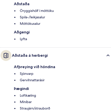
Aðstaða
Öryggishólf í móttöku
Spila-/leikjasalur
Móttökusalur
Aðgengi
Lyfta
Aðstaða á herbergi
Afþreying við höndina
Sjónvarp
Gervihnattarásir
Þægindi
Loftkæling
Míníbar
Straujárn/strauborð