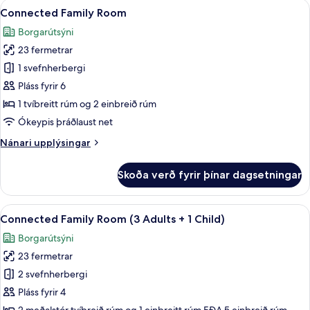
Skoða
Míníbar, öryggishólf í herbergi, skrif
2
2
Connected Family Room
allar
Adults
Borgarútsýni
+
myndir
2
23 fermetrar
fyrir
Children)
Connected
1 svefnherbergi
Family
Pláss fyrir 6
Room
1 tvíbreitt rúm og 2 einbreið rúm
Ókeypis þráðlaust net
Nánari
Nánari upplýsingar
upplýsingar
fyrir
Skoða verð fyrir þínar dagsetningar
Connected
Family
Room
Skoða
Míníbar, öryggishólf í herbergi, skrif
3
Connected Family Room (3 Adults + 1 Child)
allar
Borgarútsýni
myndir
23 fermetrar
fyrir
Connected
2 svefnherbergi
Family
Pláss fyrir 4
Room