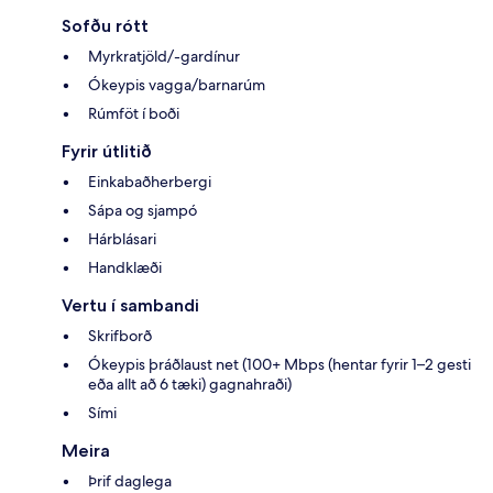
Sofðu rótt
Myrkratjöld/-gardínur
Ókeypis vagga/barnarúm
Rúmföt í boði
Fyrir útlitið
Einkabaðherbergi
Sápa og sjampó
Hárblásari
Handklæði
Vertu í sambandi
Skrifborð
Ókeypis þráðlaust net (100+ Mbps (hentar fyrir 1–2 gesti
eða allt að 6 tæki) gagnahraði)
Sími
Meira
Þrif daglega