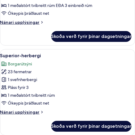
1 meðalstórt tvíbreitt rúm EÐA 3 einbreið rúm
Ókeypis þráðlaust net
Nánari
Nánari upplýsingar
upplýsingar
fyrir
Skoða verð fyrir þínar dagsetningar
Herbergi
Skoða
Míníbar, öryggishólf í herbergi, skrif
11
Superior-herbergi
allar
Borgarútsýni
myndir
23 fermetrar
fyrir
Superior-
1 svefnherbergi
herbergi
Pláss fyrir 3
1 meðalstórt tvíbreitt rúm
Ókeypis þráðlaust net
Nánari
Nánari upplýsingar
upplýsingar
fyrir
Skoða verð fyrir þínar dagsetningar
Superior-
herbergi