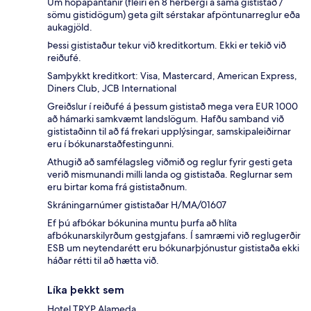
Um hópapantanir (fleiri en 8 herbergi á sama gististað /
sömu gistidögum) geta gilt sérstakar afpöntunarreglur eða
aukagjöld.
Þessi gististaður tekur við kreditkortum. Ekki er tekið við
reiðufé.
Samþykkt kreditkort: Visa, Mastercard, American Express,
Diners Club, JCB International
Greiðslur í reiðufé á þessum gististað mega vera EUR 1000
að hámarki samkvæmt landslögum. Hafðu samband við
gististaðinn til að fá frekari upplýsingar, samskipaleiðirnar
eru í bókunarstaðfestingunni.
Athugið að samfélagsleg viðmið og reglur fyrir gesti geta
verið mismunandi milli landa og gististaða. Reglurnar sem
eru birtar koma frá gististaðnum.
Skráningarnúmer gististaðar H/MA/01607
Ef þú afbókar bókunina muntu þurfa að hlíta
afbókunarskilyrðum gestgjafans. Í samræmi við reglugerðir
ESB um neytendarétt eru bókunarþjónustur gististaða ekki
háðar rétti til að hætta við.
Líka þekkt sem
Hotel TRYP Alameda