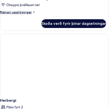
(Connected,
Ókeypis þráðlaust net
3
Nánari
Nánari upplýsingar
adt
upplýsingar
+
fyrir
Skoða verð fyrir þínar dagsetningar
Premium-
3
herbergi
chd)
(Connected,
3
adt
+
3
chd)
Herbergi
Pláss fyrir 2