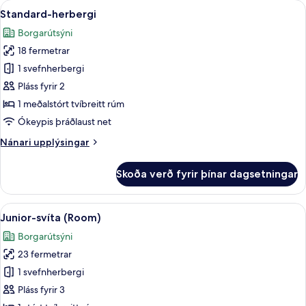
Skoða
Standard-herbergi | Míníbar, öryggishó
Child)
5
tvíbreiðu
Standard-herbergi
allar
rúmi
Borgarútsýni
(2
myndir
Adults
18 fermetrar
fyrir
+
Standard-
1 svefnherbergi
1
herbergi
Child)
Pláss fyrir 2
1 meðalstórt tvíbreitt rúm
Ókeypis þráðlaust net
Nánari
Nánari upplýsingar
upplýsingar
fyrir
Skoða verð fyrir þínar dagsetningar
Standard-
herbergi
Skoða
Míníbar, öryggishólf í herbergi, skrif
7
Junior-svíta (Room)
allar
Borgarútsýni
myndir
23 fermetrar
fyrir
Junior-
1 svefnherbergi
svíta
Pláss fyrir 3
(Room)