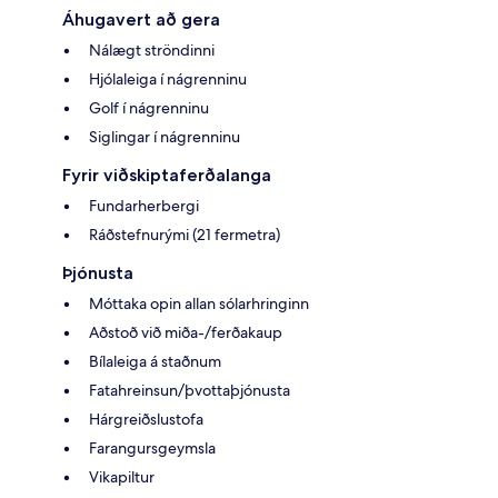
Áhugavert að gera
Nálægt ströndinni
Hjólaleiga í nágrenninu
Golf í nágrenninu
Siglingar í nágrenninu
Fyrir viðskiptaferðalanga
Fundarherbergi
Ráðstefnurými (21 fermetra)
Þjónusta
Móttaka opin allan sólarhringinn
Aðstoð við miða-/ferðakaup
Bílaleiga á staðnum
Fatahreinsun/þvottaþjónusta
Hárgreiðslustofa
Farangursgeymsla
Vikapiltur