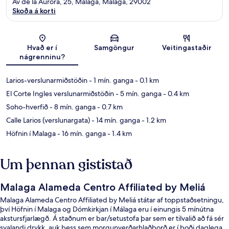
Av de la Aurora, 25, Málaga, Malaga, 29002
Skoða á korti
Kort
Hvað er í
Samgöngur
Veitingastaðir
nágrenninu?
Larios-verslunarmiðstöðin
- 1 mín. ganga
- 0.1 km
El Corte Ingles verslunarmiðstöðin
- 5 mín. ganga
- 0.4 km
Soho-hverfið
- 8 mín. ganga
- 0.7 km
Calle Larios (verslunargata)
- 14 mín. ganga
- 1.2 km
Höfnin í Malaga
- 16 mín. ganga
- 1.4 km
Um þennan gististað
Malaga Alameda Centro Affiliated by Meliá
Malaga Alameda Centro Affiliated by Meliá státar af toppstaðsetningu,
því Höfnin í Malaga og Dómkirkjan í Málaga eru í einungis 5 mínútna
akstursfjarlægð. Á staðnum er bar/setustofa þar sem er tilvalið að fá sér
svalandi drykk, auk þess sem morgunverðarhlaðborð er í boði daglega.