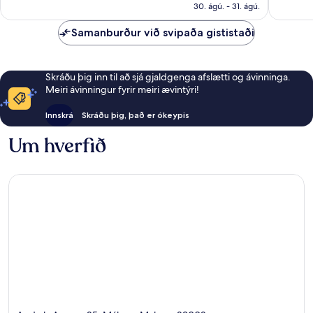
22.666 kr.
30. ágú. - 31. ágú.
umsagni
Samanburður við svipaða gististaði
Skráðu þig inn til að sjá gjaldgenga afslætti og ávinninga.
Meiri ávinningur fyrir meiri ævintýri!
Innskrá
Skráðu þig, það er ókeypis
Um hverfið