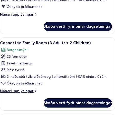
2 meðalstór tvíbreið rúm og 1 einbreitt rúm EÐA 5 einbreið rúm
(3
Ókeypis þráðlaust net
Adults
Nánari
Nánari upplýsingar
+
upplýsingar
1
fyrir
Skoða verð fyrir þínar dagsetningar
Child)
Connected
Family
Room
Skoða
Míníbar, öryggishólf í herbergi, skrif
2
(3
Connected Family Room (3 Adults + 2 Children)
allar
Adults
Borgarútsýni
+
myndir
1
23 fermetrar
fyrir
Child)
Connected
1 svefnherbergi
Family
Pláss fyrir 5
Room
2 meðalstór tvíbreið rúm og 1 einbreitt rúm EÐA 5 einbreið rúm
(3
Ókeypis þráðlaust net
Adults
Nánari
Nánari upplýsingar
+
upplýsingar
2
fyrir
Skoða verð fyrir þínar dagsetningar
Children)
Connected
Family
Room