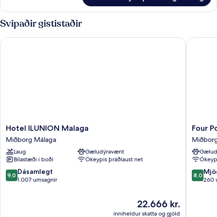
Connected
Family
Room
Svipaðir gististaðir
Hotel ILUNION Malaga
Four Poi
Hotel
Four
Hotel ILUNION Malaga
Four P
ILUNION
Points
Miðborg Málaga
Miðborg
Malaga
Flex
Laug
Gæludýravænt
Gælud
Miðborg
by
Bílastæði í boði
Ókeypis þráðlaust net
Ókeypi
Málaga
Sherato
Malaga
9.0
8.0
Dásamlegt
Mjö
9,0
8,0
Centre
af
af
1.007 umsagnir
260 
Miðbor
10,
10,
Málaga
Dásamlegt,
Mjög
Verðið
22.666 kr.
1.007
gott,
er
inniheldur skatta og gjöld
umsagnir
260