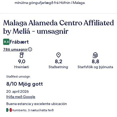
mínútna göngufjarlægð frá Höfnin í Malaga.
Malaga Alameda Centro Affiliated
Umsagnir
by Meliá - umsagnir
Frábært
8,6
786 umsagnir
9,0
8,2
8,8
Hreinlæti
Staðsetning
Starfsfólk og þjónusta
Umsagnir
Staðfest umsögn
8/10 Mjög gott
20. apríl 2026
Þýða með Google
Buena estancia y excelente ubicación
Humberto, 3 nætur/nátta ferð