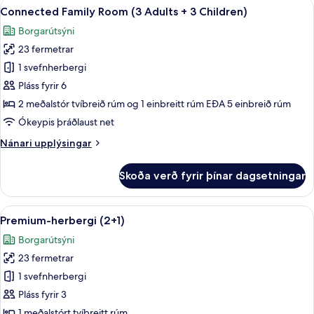
Skoða
Míníbar, öryggishólf í herbergi, skrif
2
(3
Connected Family Room (3 Adults + 3 Children)
allar
Adults
Borgarútsýni
+
myndir
2
23 fermetrar
fyrir
Children)
Connected
1 svefnherbergi
Family
Pláss fyrir 6
Room
2 meðalstór tvíbreið rúm og 1 einbreitt rúm EÐA 5 einbreið rúm
(3
Ókeypis þráðlaust net
Adults
Nánari
Nánari upplýsingar
+
upplýsingar
3
fyrir
Skoða verð fyrir þínar dagsetningar
Children)
Connected
Family
Room
Skoða
Míníbar, öryggishólf í herbergi, skrif
9
(3
Premium-herbergi (2+1)
allar
Adults
Borgarútsýni
+
myndir
3
23 fermetrar
fyrir
Children)
Premium-
1 svefnherbergi
herbergi
Pláss fyrir 3
(2+1)
1 meðalstórt tvíbreitt rúm