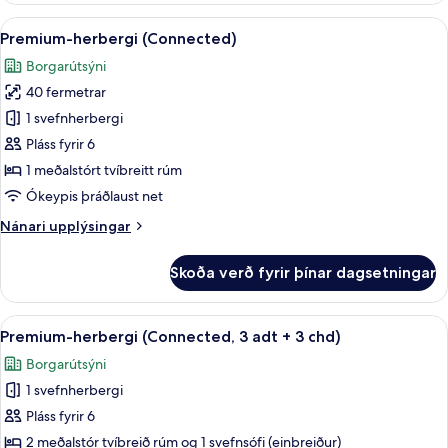
með
Skoða
Míníbar, öryggishólf í herbergi, skrif
6
tvíbreiðu
Premium-herbergi (Connected)
allar
rúmi
Borgarútsýni
myndir
40 fermetrar
fyrir
Premium-
1 svefnherbergi
herbergi
Pláss fyrir 6
(Connected)
1 meðalstórt tvíbreitt rúm
Ókeypis þráðlaust net
Nánari
Nánari upplýsingar
upplýsingar
fyrir
Skoða verð fyrir þínar dagsetningar
Premium-
herbergi
(Connected)
Skoða
Míníbar, öryggishólf í herbergi, skrif
5
Premium-herbergi (Connected, 3 adt + 3 chd)
allar
Borgarútsýni
myndir
1 svefnherbergi
fyrir
Premium-
Pláss fyrir 6
herbergi
2 meðalstór tvíbreið rúm og 1 svefnsófi (einbreiður)