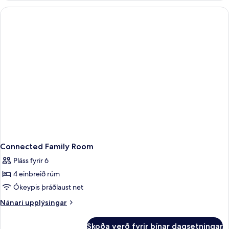
Connected Family Room
Pláss fyrir 6
4 einbreið rúm
Ókeypis þráðlaust net
Nánari
Nánari upplýsingar
upplýsingar
fyrir
Skoða verð fyrir þínar dagsetningar