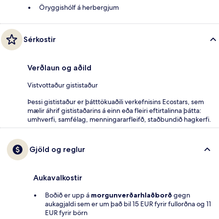
Öryggishólf á herbergjum
Sérkostir
Verðlaun og aðild
Vistvottaður gististaður
Þessi gististaður er þátttökuaðili verkefnisins Ecostars, sem
mælir áhrif gististaðarins á einn eða fleiri eftirtalinna þátta:
umhverfi, samfélag, menningararfleifð, staðbundið hagkerfi.
Gjöld og reglur
Aukavalkostir
Boðið er upp á
morgunverðarhlaðborð
gegn
aukagjaldi sem er um það bil 15 EUR fyrir fullorðna og 11
EUR fyrir börn