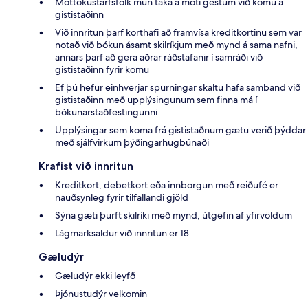
Móttökustarfsfólk mun taka á móti gestum við komu á
gististaðinn
Við innritun þarf korthafi að framvísa kreditkortinu sem var
notað við bókun ásamt skilríkjum með mynd á sama nafni,
annars þarf að gera aðrar ráðstafanir í samráði við
gististaðinn fyrir komu
Ef þú hefur einhverjar spurningar skaltu hafa samband við
gististaðinn með upplýsingunum sem finna má í
bókunarstaðfestingunni
Upplýsingar sem koma frá gististaðnum gætu verið þýddar
með sjálfvirkum þýðingarhugbúnaði
Krafist við innritun
Kreditkort, debetkort eða innborgun með reiðufé er
nauðsynleg fyrir tilfallandi gjöld
Sýna gæti þurft skilríki með mynd, útgefin af yfirvöldum
Lágmarksaldur við innritun er 18
Gæludýr
Gæludýr ekki leyfð
Þjónustudýr velkomin