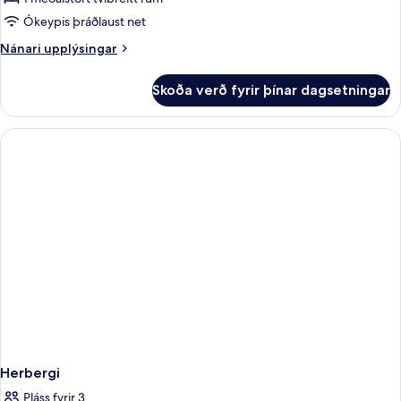
Ókeypis þráðlaust net
Nánari
Nánari upplýsingar
upplýsingar
fyrir
Skoða verð fyrir þínar dagsetningar
Premium-
herbergi
(2+1)
Herbergi
Pláss fyrir 3