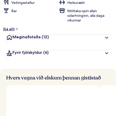
Veitingastaður
Heilsurækt
Bar
Móttaka opin allan
sólarhringinn, alla daga
vikunnar
Sjá allt
Meginaðstaða
(12)
Fyrir fjölskyldur
(6)
Hvers vegna við elskum þennan gististað