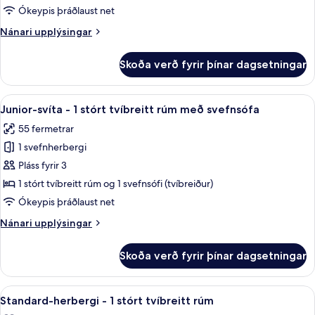
sjávarsýn
-
Ókeypis þráðlaust net
(Balcony)
2
Nánari
Nánari upplýsingar
einbreið
upplýsingar
rúm
fyrir
Skoða verð fyrir þínar dagsetningar
Standard-
herbergi
-
Skoða
Míníbar, öryggishólf í herbergi, skrifb
7
2
Junior-svíta - 1 stórt tvíbreitt rúm með svefnsófa
allar
einbreið
55 fermetrar
rúm
myndir
1 svefnherbergi
fyrir
Junior-
Pláss fyrir 3
svíta
1 stórt tvíbreitt rúm og 1 svefnsófi (tvíbreiður)
-
Ókeypis þráðlaust net
1
Nánari
Nánari upplýsingar
stórt
upplýsingar
tvíbreitt
fyrir
Skoða verð fyrir þínar dagsetningar
Junior-
rúm
svíta
með
-
Skoða
Míníbar, öryggishólf í herbergi, skrifb
svefnsófa
6
1
Standard-herbergi - 1 stórt tvíbreitt rúm
allar
stórt