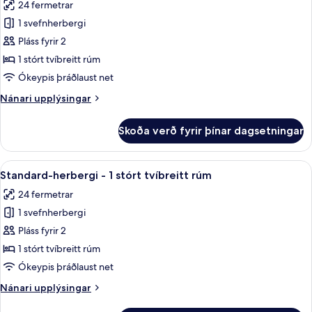
24 fermetrar
tvíbreitt
myndir
rúm
1 svefnherbergi
fyrir
með
Standard-
Pláss fyrir 2
svefnsófa
herbergi
1 stórt tvíbreitt rúm
-
Ókeypis þráðlaust net
1
Nánari
Nánari upplýsingar
stórt
upplýsingar
tvíbreitt
fyrir
Skoða verð fyrir þínar dagsetningar
Standard-
rúm
herbergi
-
Skoða
Standard-herbergi - 1 stórt tvíbreitt r
4
1
Standard-herbergi - 1 stórt tvíbreitt rúm
allar
stórt
24 fermetrar
tvíbreitt
myndir
rúm
1 svefnherbergi
fyrir
Standard-
Pláss fyrir 2
herbergi
1 stórt tvíbreitt rúm
-
Ókeypis þráðlaust net
1
Nánari
Nánari upplýsingar
stórt
upplýsingar
tvíbreitt
fyrir