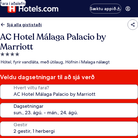
Fara í aðalefni
Sæktu appið
Sjá alla gististaði
AC Hotel Málaga Palacio by
Marriott
4.0
stjörnu
Hótel, fyrir vandláta, með útilaug, Höfnin í Malaga nálægt
gististaður
Veldu dagsetningar til að sjá verð
Hvert viltu fara?
Dagsetningar
Gestir