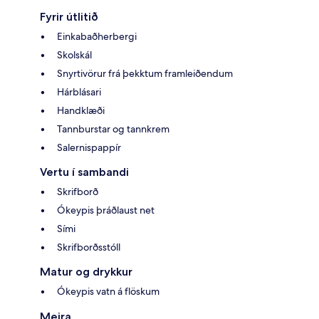
Fyrir útlitið
Einkabaðherbergi
Skolskál
Snyrtivörur frá þekktum framleiðendum
Hárblásari
Handklæði
Tannburstar og tannkrem
Salernispappír
Vertu í sambandi
Skrifborð
Ókeypis þráðlaust net
Sími
Skrifborðsstóll
Matur og drykkur
Ókeypis vatn á flöskum
Meira