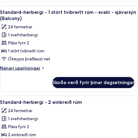
(View)
-
Skoða
Míníbar, öryggishólf í herbergi, skrifb
7
1
Standard-herbergi - 1 stórt tvíbreitt rúm - svalir - sjávarsýn
allar
stórt
(Balcony)
tvíbreitt
myndir
24 fermetrar
rúm
fyrir
(View)
1 svefnherbergi
Standard-
Pláss fyrir 2
herbergi
-
1 stórt tvíbreitt rúm
1
Ókeypis þráðlaust net
stórt
Nánari
Nánari upplýsingar
tvíbreitt
upplýsingar
rúm
fyrir
Skoða verð fyrir þínar dagsetningar
Standard-
-
herbergi
svalir
-
Skoða
Míníbar, öryggishólf í herbergi, skrifb
-
5
1
Standard-herbergi - 2 einbreið rúm
allar
stórt
sjávarsýn
24 fermetrar
tvíbreitt
myndir
(Balcony)
rúm
1 svefnherbergi
fyrir
-
Standard-
Pláss fyrir 2
svalir
herbergi
-
2 einbreið rúm