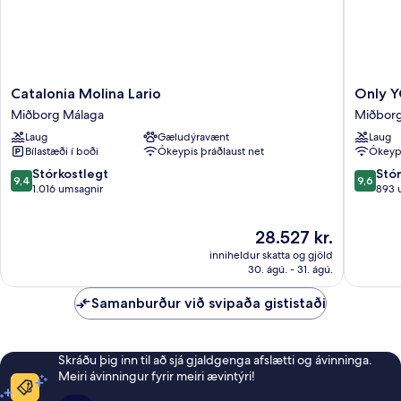
Catalonia
Only
Catalonia Molina Lario
Only Y
Molina
YOU
Miðborg Málaga
Miðborg
Lario
Hotel
Laug
Gæludýravænt
Laug
Miðborg
Malaga
Bílastæði í boði
Ókeypis þráðlaust net
Ókeypi
Málaga
Miðbor
Málaga
9.4
9.6
Stórkostlegt
Stó
9,4
9,6
af
af
1.016 umsagnir
893 
10,
10,
Stórkostlegt,
Stórkost
Verðið
28.527 kr.
1.016
893
er
umsagnir
umsagni
inniheldur skatta og gjöld
28.527 kr.
30. ágú. - 31. ágú.
Samanburður við svipaða gististaði
Skráðu þig inn til að sjá gjaldgenga afslætti og ávinninga.
Meiri ávinningur fyrir meiri ævintýri!