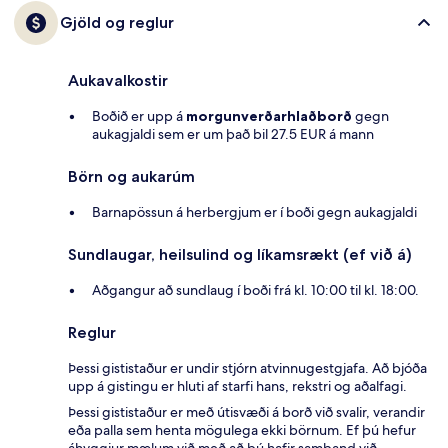
Gjöld og reglur
Aukavalkostir
Boðið er upp á
morgunverðarhlaðborð
gegn
aukagjaldi sem er um það bil 27.5 EUR á mann
Börn og aukarúm
Barnapössun á herbergjum er í boði gegn aukagjaldi
Sundlaugar, heilsulind og líkamsrækt (ef við á)
Aðgangur að sundlaug í boði frá kl. 10:00 til kl. 18:00.
Reglur
Þessi gististaður er undir stjórn atvinnugestgjafa. Að bjóða
upp á gistingu er hluti af starfi hans, rekstri og aðalfagi.
Þessi gististaður er með útisvæði á borð við svalir, verandir
eða palla sem henta mögulega ekki börnum. Ef þú hefur
áhyggjur mælum við með að þú hafir samband við