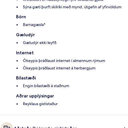
Sýna gæti þurft skilríki með mynd, útgefin af yfirvöldum
Börn
Barnagæsla*
Gæludýr
Gæludýr ekki leyfð
Internet
Ókeypis þráðlaust internet í almennum rýmum
Ókeypis þráðlaust internet á herbergjum
Bílastæði
Engin bílastæði á staðnum
Aðrar upplýsingar
Reyklaus gististaður