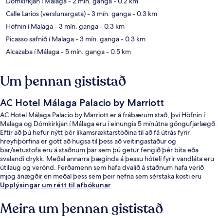
Dómkirkjan í Málaga
- 2 mín. ganga
- 0.2 km
Calle Larios (verslunargata)
- 3 mín. ganga
- 0.3 km
Höfnin í Malaga
- 3 mín. ganga
- 0.3 km
Picasso safnið í Malaga
- 3 mín. ganga
- 0.3 km
Alcazaba í Málaga
- 5 mín. ganga
- 0.5 km
Um þennan gististað
AC Hotel Málaga Palacio by Marriott
AC Hotel Málaga Palacio by Marriott er á frábærum stað, því Höfnin í
Malaga og Dómkirkjan í Málaga eru í einungis 5 mínútna göngufjarlægð.
Eftir að þú hefur nýtt þér líkamsræktarstöðina til að fá útrás fyrir
hreyfiþörfina er gott að hugsa til þess að veitingastaður og
bar/setustofa eru á staðnum þar sem þú getur fengið þér bita eða
svalandi drykk. Meðal annarra þæginda á þessu hóteli fyrir vandláta eru
útilaug og verönd. Ferðamenn sem hafa dvalið á staðnum hafa verið
mjög ánægðir en meðal þess sem þeir nefna sem sérstaka kosti eru
hjálpsamt starfsfólk og góð staðsetning. Það er ekki langt að fara til að
Upplýsingar um rétt til afbókunar
komast í almenningssamgöngur: La Marina lestarstöðin er í 2 mínútna
göngufjarlægð og La Malagueta lestarstöðin í 10 mínútna.
Meira um þennan gististað