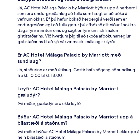
Já, AC Hotel Málaga Palacio by Marriott býður upp á herbergi
sem eru endurgreiðanleg að fullu sem hægt er að bóka á
vefnum okkar. Ef þú hefur bókað herbergi á verði sem er
endurgreiðanlegt að fullu getur þú afbókað allt niður í nokkra
daga fyrir innritun eins og sagt er fyrir um í skilmálum
gististaðarins. Við hvetjum þig til að skoða afbókunarreglur
gististaðarins til að sjá nákvæma skilmála og skilyrði.
Er AC Hotel Málaga Palacio by Marriott með
sundlaug?
Já, staðurinn er með útilaug. Gestir hafa aðgang að sundlaug
frá kl. 10:00 til kl. 18:00.
Leyfir AC Hotel Málaga Palacio by Marriott
gæludýr?
Því miður, gæludýr eru ekki leyfð.
Býður AC Hotel Málaga Palacio by Marriott upp á
bílastæði á staðnum?
Því miður býður AC Hotel Málaga Palacio by Marriott ekki upp á
nein bílastæði á staðnum.