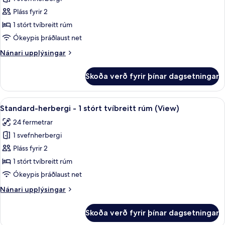
fyrir
Junior-
Pláss fyrir 2
svíta
1 stórt tvíbreitt rúm
-
Ókeypis þráðlaust net
1
Nánari
Nánari upplýsingar
stórt
upplýsingar
tvíbreitt
fyrir
Skoða verð fyrir þínar dagsetningar
Junior-
rúm
svíta
-
Skoða
Standard-herbergi - 1 stórt tvíbreitt r
11
1
Standard-herbergi - 1 stórt tvíbreitt rúm (View)
allar
stórt
24 fermetrar
tvíbreitt
myndir
rúm
1 svefnherbergi
fyrir
Standard-
Pláss fyrir 2
herbergi
1 stórt tvíbreitt rúm
-
Ókeypis þráðlaust net
1
Nánari
Nánari upplýsingar
stórt
upplýsingar
tvíbreitt
fyrir
Skoða verð fyrir þínar dagsetningar
Standard-
rúm
herbergi