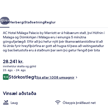
Palacio
by
Marriott
rra
Næsta
75+
Yfirlit
Herbergi
Staðsetning
Reglur
AC Hotel Málaga Palacio by Marriott er á frábærum stað, því Höfnin í
Malaga og Dómkirkjan í Málaga eru í einungis 5 mínútna
göngufjarlægð. Eftir að þú hefur nýtt þér líkamsræktarstöðina til að
fá útrás fyrir hreyfiþörfina er gott að hugsa til þess að veitingastaður
og bar/setustofa eru á staðnum þar sem þú getur fengið þér bita
eða svalandi drykk. Meðal annarra þæginda á þessu hóteli fyrir
vandláta eru útilaug og verönd. Ferðamenn sem hafa dvalið á
Núverandi
28.241 kr.
staðnum hafa verið mjög ánægðir en meðal þess sem þeir nefna
verð
inniheldur skatta og gjöld
sem sérstaka kosti eru hjálpsamt starfsfólk og góð staðsetning. Það
er
23. ágú. - 24. ágú.
er ekki langt að fara til að komast í almenningssamgöngur: La Marina
Veitingastaður
28.241 kr.
Umsagnir
lestarstöðin er í 2 mínútna göngufjarlægð og La Malagueta
Stórkostlegt
9,4
Sjá allar 1.008 umsagnir
9,4 af 10
lestarstöðin í 10 mínútna.
Vinsæl aðstaða
Laug
Ókeypis þráðlaust net