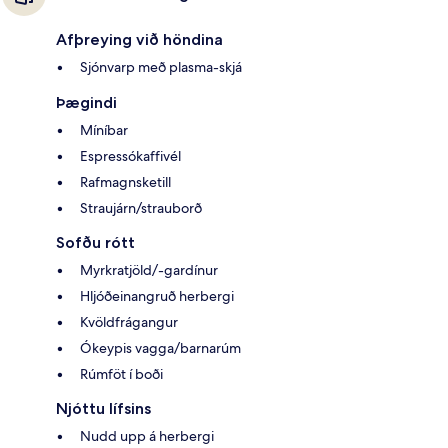
Afþreying við höndina
Sjónvarp með plasma-skjá
Þægindi
Míníbar
Espressókaffivél
Rafmagnsketill
Straujárn/strauborð
Sofðu rótt
Myrkratjöld/-gardínur
Hljóðeinangruð herbergi
Kvöldfrágangur
Ókeypis vagga/barnarúm
Rúmföt í boði
Njóttu lífsins
Nudd upp á herbergi