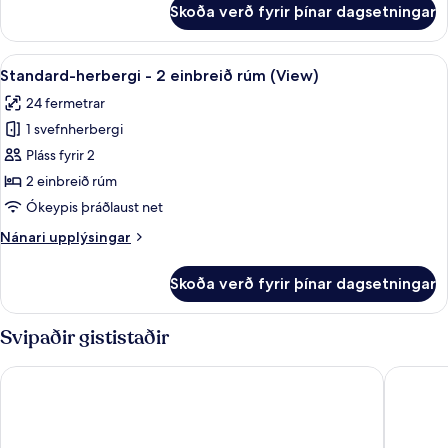
Skoða verð fyrir þínar dagsetningar
Standard-
rúm
herbergi
-
Skoða
Standard-herbergi - 2 einbreið rúm (Vie
5
1
Standard-herbergi - 2 einbreið rúm (View)
allar
stórt
24 fermetrar
tvíbreitt
myndir
rúm
1 svefnherbergi
fyrir
Standard-
Pláss fyrir 2
herbergi
2 einbreið rúm
-
Ókeypis þráðlaust net
2
Nánari
Nánari upplýsingar
einbreið
upplýsingar
rúm
fyrir
Skoða verð fyrir þínar dagsetningar
Standard-
(View)
herbergi
-
Svipaðir gististaðir
2
einbreið
Catalonia Molina Lario
Only YO
rúm
(View)