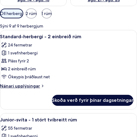
Síur
Öll herbergi
2 rúm
1 rúm
í
boði
Sýni 9 af 9 herbergjum
fyrir
Skoða
Standard-herbergi - 2 einbreið rúm | M
5
Standard-herbergi - 2 einbreið rúm
herbergi
allar
24 fermetrar
myndir
1 svefnherbergi
fyrir
Standard-
Pláss fyrir 2
herbergi
2 einbreið rúm
-
Ókeypis þráðlaust net
2
Nánari
Nánari upplýsingar
einbreið
upplýsingar
rúm
fyrir
Skoða verð fyrir þínar dagsetningar
Standard-
herbergi
-
Skoða
Míníbar, öryggishólf í herbergi, skrifb
8
2
Junior-svíta - 1 stórt tvíbreitt rúm
allar
einbreið
55 fermetrar
rúm
myndir
1 svefnherbergi