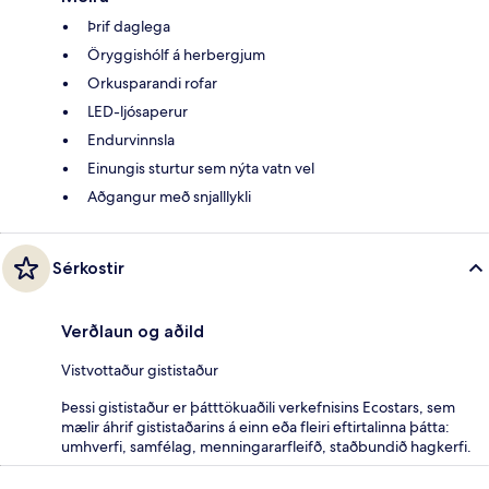
Þrif daglega
Öryggishólf á herbergjum
Orkusparandi rofar
LED-ljósaperur
Endurvinnsla
Einungis sturtur sem nýta vatn vel
Aðgangur með snjalllykli
Sérkostir
Verðlaun og aðild
Vistvottaður gististaður
Þessi gististaður er þátttökuaðili verkefnisins Ecostars, sem
mælir áhrif gististaðarins á einn eða fleiri eftirtalinna þátta:
umhverfi, samfélag, menningararfleifð, staðbundið hagkerfi.