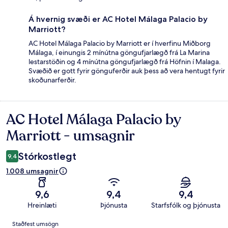
Á hvernig svæði er AC Hotel Málaga Palacio by
Marriott?
AC Hotel Málaga Palacio by Marriott er í hverfinu Miðborg
Málaga, í einungis 2 mínútna göngufjarlægð frá La Marina
lestarstöðin og 4 mínútna göngufjarlægð frá Höfnin í Malaga.
Svæðið er gott fyrir gönguferðir auk þess að vera hentugt fyrir
skoðunarferðir.
AC Hotel Málaga Palacio by
Umsagnir
Marriott - umsagnir
Stórkostlegt
9,4
1.008 umsagnir
9,6
9,4
9,4
Hreinlæti
Þjónusta
Starfsfólk og þjónusta
Umsagnir
Staðfest umsögn