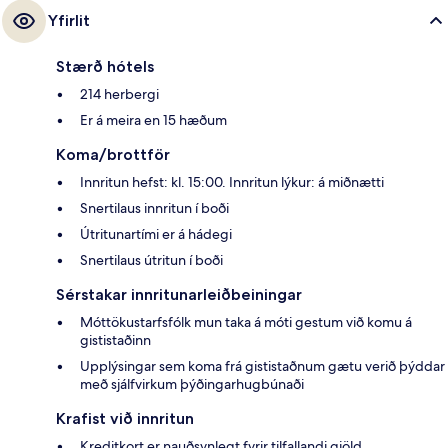
Yfirlit
Stærð hótels
214 herbergi
Er á meira en 15 hæðum
Koma/brottför
Innritun hefst: kl. 15:00. Innritun lýkur: á miðnætti
Snertilaus innritun í boði
Útritunartími er á hádegi
Snertilaus útritun í boði
Sérstakar innritunarleiðbeiningar
Móttökustarfsfólk mun taka á móti gestum við komu á
gististaðinn
Upplýsingar sem koma frá gististaðnum gætu verið þýddar
með sjálfvirkum þýðingarhugbúnaði
Krafist við innritun
Kreditkort er nauðsynlegt fyrir tilfallandi gjöld