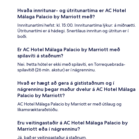
Hvaða innritunar- og útritunartíma er AC Hotel
Málaga Palacio by Marriott með?
Innritunartími hefst: kl. 15:00. Innritunartíma lýkur: á miðnætti.
Útritunartími er á hádegi. Snertilaus innritun og útritun er í
boði.
Er AC Hotel Málaga Palacio by Marriott með
spilavíti á staðnum?
Nei. Þetta hótel er ekki með spilavíti, en Torrequebrada-
spilavítið (26 mín. akstur) er í nágrenninu.
Hvað er hægt að gera á gististaðnum og í
nágrenninu þegar maður dvelur á AC Hotel Málaga
Palacio by Marriott?
AC Hotel Málaga Palacio by Marriott er með útilaug og
líkamsræktaraðstöðu.
Eru veitingastaðir á AC Hotel Málaga Palacio by
Marriott eða í nágrenninu?
Já, það er veitingastaður á staðnum.