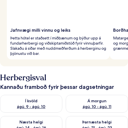
Jafnvægi milli vinnu og leiks
Borðha
Þetta hótel er staðsett í miðbænum og býður upp á
Matarger
fundarherbergi og viðskiptamiðstöð fyrir vinnuþarfir.
og morg
Slakaðu á síðar með nuddmeðferðum á herberginu og
grænmet
þjónustu við bar.
Herbergisval
Kannaðu framboð fyrir þessar dagsetningar
Athuga framboð í kvöld ágú. 9 - ágú. 10
Athuga framboð á morgun ágú.
Í kvöld
Á morgun
ágú. 9 - ágú. 10
ágú. 10 - ágú. 11
Athuga framboð næstu helgi ágú. 14 - ágú. 16
Athuga framboð þarnæstu helg
Næsta helgi
Þarnæsta helgi
ágú. 14 - ágú. 16
ágú. 21 - ágú. 23