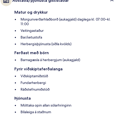
Aðstaða/þjónusta gististaðar
Matur og drykkur
Morgunverðarhlaðborð (aukagjald) daglega kl. 07:00–kl.
11:00
Veitingastaður
Bar/setustofa
Herbergisþjónusta (síðla kvölds)
Ferðast með börn
Barnagæsla á herbergjum (aukagjald)
Fyrir viðskiptaferðalanga
Viðskiptamiðstöð
Fundarherbergi
Ráðstefnumiðstöð
Þjónusta
Móttaka opin allan sólarhringinn
Bílaleiga á staðnum