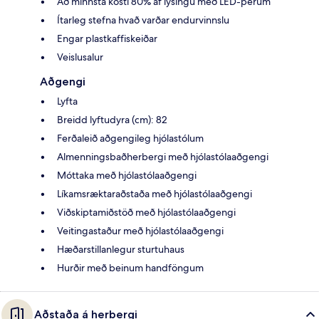
Að minnsta kosti 80% af lýsingu með LED-perum
Ítarleg stefna hvað varðar endurvinnslu
Engar plastkaffiskeiðar
Veislusalur
Aðgengi
Lyfta
Breidd lyftudyra (cm): 82
Ferðaleið aðgengileg hjólastólum
Almenningsbaðherbergi með hjólastólaaðgengi
Móttaka með hjólastólaaðgengi
Líkamsræktaraðstaða með hjólastólaaðgengi
Viðskiptamiðstöð með hjólastólaaðgengi
Veitingastaður með hjólastólaaðgengi
Hæðarstillanlegur sturtuhaus
Hurðir með beinum handföngum
Aðstaða á herbergi