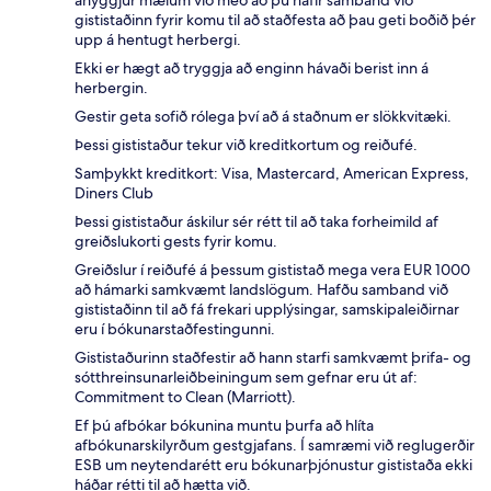
gististaðinn fyrir komu til að staðfesta að þau geti boðið þér
upp á hentugt herbergi.
Ekki er hægt að tryggja að enginn hávaði berist inn á
herbergin.
Gestir geta sofið rólega því að á staðnum er slökkvitæki.
Þessi gististaður tekur við kreditkortum og reiðufé.
Samþykkt kreditkort: Visa, Mastercard, American Express,
Diners Club
Þessi gististaður áskilur sér rétt til að taka forheimild af
greiðslukorti gests fyrir komu.
Greiðslur í reiðufé á þessum gististað mega vera EUR 1000
að hámarki samkvæmt landslögum. Hafðu samband við
gististaðinn til að fá frekari upplýsingar, samskipaleiðirnar
eru í bókunarstaðfestingunni.
Gististaðurinn staðfestir að hann starfi samkvæmt þrifa- og
sótthreinsunarleiðbeiningum sem gefnar eru út af:
Commitment to Clean (Marriott).
Ef þú afbókar bókunina muntu þurfa að hlíta
afbókunarskilyrðum gestgjafans. Í samræmi við reglugerðir
ESB um neytendarétt eru bókunarþjónustur gististaða ekki
háðar rétti til að hætta við.