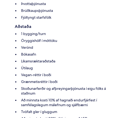
Þvottaþjónusta
Brúðkaupsþjónusta
Fjöltyngt starfsfólk
Aðstaða
1 bygging/turn
Öryggishólf í móttöku
Verönd
Bókasafn
Líkamsræktaraðstaða
Útilaug
Vegan-réttir í boði
Grænmetisréttir í boði
Skoðunarferðir og afþreyingarþjónusta í eigu fólks á
staðnum
Að minnsta kosti 10% af hagnaði endurfjárfest í
samfélagslegum málefnum og sjálfbærni
Tvöfalt gler í gluggum