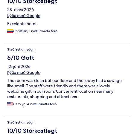
10/10 Stórkostlegt
28. mars 2026
Þýða með Google
Excelente hotel.
Christian, 1 nætur/nátta ferð
Staðfest umsögn
6/10 Gott
12. júní 2026
Þýða með Google
The room was clean but our floor and the lobby had a sewage-
like smell. The staff were friendly and there was a lovely
welcome gift in our room. Convenient location near many
restaurants, shopping and attractions.
Carolyn, 4 nætur/nátta ferð
Staðfest umsögn
10/10 Stórkostlegt