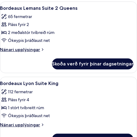
Suite
Skoða
Bordeaux Lemans Suite 2 Queens | Rúmf
4
King
Bordeaux Lemans Suite 2 Queens
allar
Pool
65 fermetrar
Table
myndir
Pláss fyrir 2
fyrir
Bordeaux
2 meðalstór tvíbreið rúm
Lemans
Ókeypis þráðlaust net
Suite
Nánari
Nánari upplýsingar
2
upplýsingar
Queens
fyrir
Skoða verð fyrir þínar dagsetningar
Bordeaux
Lemans
Suite
Skoða
Bordeaux Lyon Suite King | Rúmföt af b
4
2
Bordeaux Lyon Suite King
allar
Queens
112 fermetrar
myndir
Pláss fyrir 4
fyrir
Bordeaux
1 stórt tvíbreitt rúm
Lyon
Ókeypis þráðlaust net
Suite
Nánari
Nánari upplýsingar
King
upplýsingar
fyrir