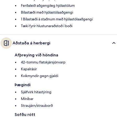
Ferðaleið aðgengileg hjólastólum
Bílastæði með hjólastólaaðgengi
1 Bílastæði á staðnum með hjólastólaaðgengi
Tæki fyrir hlustunaraðstoð í boði
Aðstaða á herbergi
Afþreying við höndina
42-tommu flatskjársjónvarp
Kapalrásir
Kvikmyndir gegn gjaldi
Þægindi
Sjálfvirk hitastýring
Míníbar
Straujárn/strauborð
Sofðu rótt