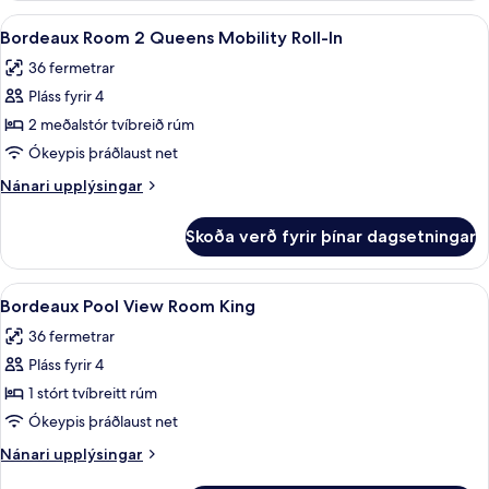
Suite
Skoða
Rúmföt af bestu gerð, míníbar, öryggis
4
King
Bordeaux Room 2 Queens Mobility Roll-In
allar
36 fermetrar
myndir
Pláss fyrir 4
fyrir
Bordeaux
2 meðalstór tvíbreið rúm
Room
Ókeypis þráðlaust net
2
Nánari
Nánari upplýsingar
Queens
upplýsingar
Mobility
fyrir
Skoða verð fyrir þínar dagsetningar
Bordeaux
Roll-
Room
In
2
Skoða
Rúmföt af bestu gerð, míníbar, öryggis
4
Queens
Bordeaux Pool View Room King
allar
Mobility
36 fermetrar
Roll-
myndir
In
Pláss fyrir 4
fyrir
Bordeaux
1 stórt tvíbreitt rúm
Pool
Ókeypis þráðlaust net
View
Nánari
Nánari upplýsingar
Room
upplýsingar