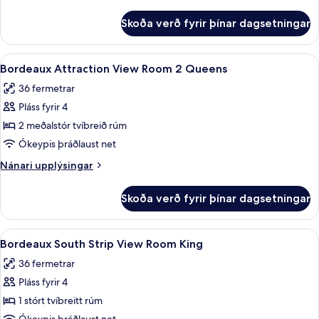
Room
upplýsingar
King
fyrir
Skoða verð fyrir þínar dagsetningar
Bordeaux
Attraction
View
Skoða
Rúmföt af bestu gerð, míníbar, öryggis
4
Room
Bordeaux Attraction View Room 2 Queens
allar
King
36 fermetrar
myndir
Pláss fyrir 4
fyrir
Bordeaux
2 meðalstór tvíbreið rúm
Attraction
Ókeypis þráðlaust net
View
Nánari
Nánari upplýsingar
Room
upplýsingar
2
fyrir
Skoða verð fyrir þínar dagsetningar
Bordeaux
Queens
Attraction
View
Skoða
Rúmföt af bestu gerð, míníbar, öryggis
4
Room
Bordeaux South Strip View Room King
allar
2
36 fermetrar
Queens
myndir
Pláss fyrir 4
fyrir
Bordeaux
1 stórt tvíbreitt rúm
South