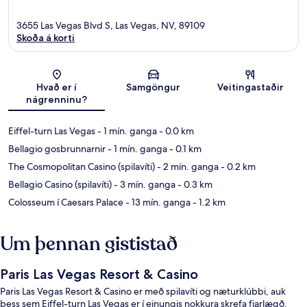
3655 Las Vegas Blvd S, Las Vegas, NV, 89109
Skoða á korti
Kort
Hvað er í
Samgöngur
Veitingastaðir
nágrenninu?
Eiffel-turn Las Vegas
- 1 mín. ganga
- 0.0 km
Bellagio gosbrunnarnir
- 1 mín. ganga
- 0.1 km
The Cosmopolitan Casino (spilavíti)
- 2 mín. ganga
- 0.2 km
Bellagio Casino (spilavíti)
- 3 mín. ganga
- 0.3 km
Colosseum í Caesars Palace
- 13 mín. ganga
- 1.2 km
Um þennan gististað
Paris Las Vegas Resort & Casino
Paris Las Vegas Resort & Casino er með spilavíti og næturklúbbi, auk
þess sem Eiffel-turn Las Vegas er í einungis nokkura skrefa fjarlægð.