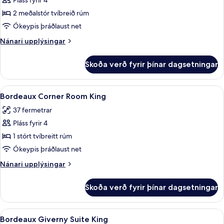
Pláss fyrir 4
fyrir
Bordeaux
2 meðalstór tvíbreið rúm
Eiffel
Ókeypis þráðlaust net
View
Nánari
Nánari upplýsingar
Room
upplýsingar
2
fyrir
Skoða verð fyrir þínar dagsetningar
Bordeaux
Queens
Eiffel
View
Skoða
Rúmföt af bestu gerð, míníbar, öryggis
4
Room
Bordeaux Corner Room King
allar
2
37 fermetrar
Queens
myndir
Pláss fyrir 4
fyrir
Bordeaux
1 stórt tvíbreitt rúm
Corner
Ókeypis þráðlaust net
Room
Nánari
Nánari upplýsingar
King
upplýsingar
fyrir
Skoða verð fyrir þínar dagsetningar
Bordeaux
Corner
Room
Skoða
Rúmföt af bestu gerð, míníbar, öryggis
4
King
Bordeaux Giverny Suite King