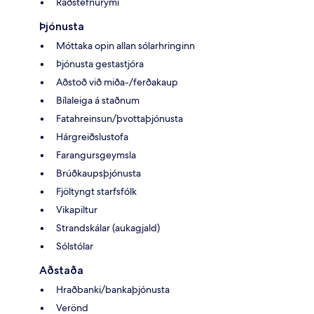
Ráðstefnurými
Þjónusta
Móttaka opin allan sólarhringinn
Þjónusta gestastjóra
Aðstoð við miða-/ferðakaup
Bílaleiga á staðnum
Fatahreinsun/þvottaþjónusta
Hárgreiðslustofa
Farangursgeymsla
Brúðkaupsþjónusta
Fjöltyngt starfsfólk
Vikapiltur
Strandskálar (aukagjald)
Sólstólar
Aðstaða
Hraðbanki/bankaþjónusta
Verönd