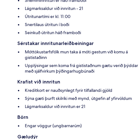
Snemminnritun er háð framboði
Lágmarksaldur við innritun - 21
Útritunartími er kl. 11:00
Snertilaus útritun í boði
Seinkuð útritun háð framboði
Sérstakar innritunarleiðbeiningar
Móttökustarfsfólk mun taka á móti gestum við komu á
gististaðinn
Upplýsingar sem koma frá gististaðnum gætu verið þýddar
með sjálfvirkum þýðingarhugbúnaði
Krafist við innritun
Kreditkort er nauðsynlegt fyrir tilfallandi gjöld
Sýna gæti þurft skilríki með mynd, útgefin af yfirvöldum
Lágmarksaldur við innritun er 21
Börn
Engar vöggur (ungbarnarúm)
Gæludýr