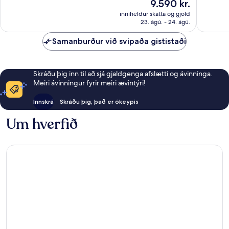
Verðið
9.590 kr.
gott,
31.489
er
24.110
umsagni
inniheldur skatta og gjöld
9.590 kr.
umsagnir
23. ágú. - 24. ágú.
Samanburður við svipaða gististaði
Skráðu þig inn til að sjá gjaldgenga afslætti og ávinninga.
Meiri ávinningur fyrir meiri ævintýri!
Innskrá
Skráðu þig, það er ókeypis
Um hverfið