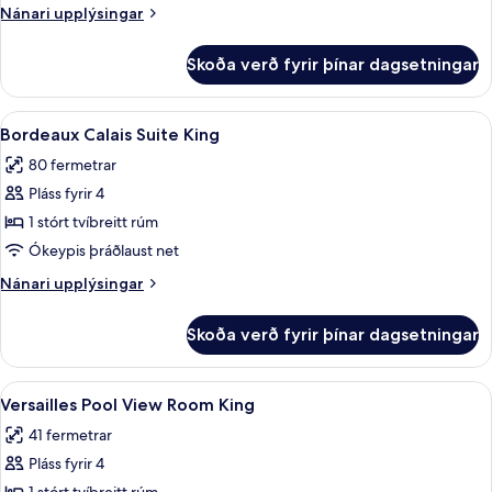
Suite
Nánari
Nánari upplýsingar
King
upplýsingar
fyrir
Skoða verð fyrir þínar dagsetningar
Bordeaux
Lemans
Suite
Skoða
42-tommu flatskjársjónvarp með kapal
4
King
Bordeaux Calais Suite King
allar
80 fermetrar
myndir
Pláss fyrir 4
fyrir
Bordeaux
1 stórt tvíbreitt rúm
Calais
Ókeypis þráðlaust net
Suite
Nánari
Nánari upplýsingar
King
upplýsingar
fyrir
Skoða verð fyrir þínar dagsetningar
Bordeaux
Calais
Suite
Skoða
Rúmföt af bestu gerð, míníbar, öryggis
4
King
Versailles Pool View Room King
allar
41 fermetrar
myndir
Pláss fyrir 4
fyrir