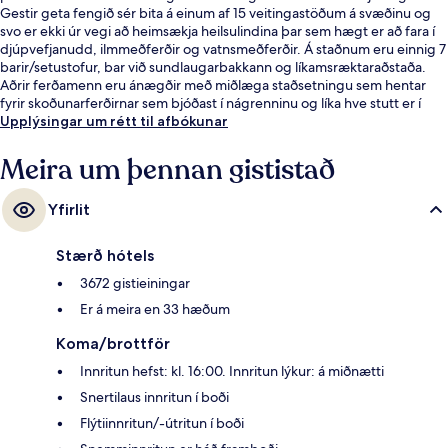
Gestir geta fengið sér bita á einum af 15 veitingastöðum á svæðinu og
svo er ekki úr vegi að heimsækja heilsulindina þar sem hægt er að fara í
djúpvefjanudd, ilmmeðferðir og vatnsmeðferðir. Á staðnum eru einnig 7
barir/setustofur, bar við sundlaugarbakkann og líkamsræktaraðstaða.
Aðrir ferðamenn eru ánægðir með miðlæga staðsetningu sem hentar
fyrir skoðunarferðirnar sem bjóðast í nágrenninu og líka hve stutt er í
almenningssamgöngur: Ballys and Paris Las Vegas Monorail lestarstöðin
Upplýsingar um rétt til afbókunar
er í 7 mínútna göngufjarlægð og Flamingo - Caesars Palace Monorail
lestarstöðin er í 11 mínútna göngufjarlægð.
Meira um þennan gististað
Yfirlit
Stærð hótels
3672 gistieiningar
Er á meira en 33 hæðum
Koma/brottför
Innritun hefst: kl. 16:00. Innritun lýkur: á miðnætti
Snertilaus innritun í boði
Flýtiinnritun/-útritun í boði