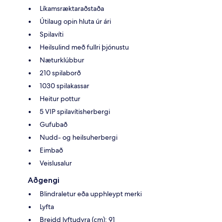
Líkamsræktaraðstaða
Útilaug opin hluta úr ári
Spilavíti
Heilsulind með fullri þjónustu
Næturklúbbur
210 spilaborð
1030 spilakassar
Heitur pottur
5 VIP spilavítisherbergi
Gufubað
Nudd- og heilsuherbergi
Eimbað
Veislusalur
Aðgengi
Blindraletur eða upphleypt merki
Lyfta
Breidd lyftudyra (cm): 91