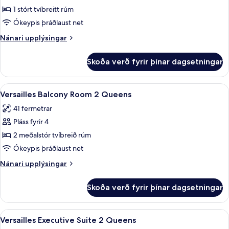
Bordeaux
1 stórt tvíbreitt rúm
Fountain
Ókeypis þráðlaust net
View
Nánari
Nánari upplýsingar
Room
upplýsingar
King
fyrir
Skoða verð fyrir þínar dagsetningar
Bordeaux
Fountain
View
Skoða
Versailles Balcony Room 2 Queens | Rúm
4
Room
Versailles Balcony Room 2 Queens
allar
King
41 fermetrar
myndir
Pláss fyrir 4
fyrir
Versailles
2 meðalstór tvíbreið rúm
Balcony
Ókeypis þráðlaust net
Room
Nánari
Nánari upplýsingar
2
upplýsingar
Queens
fyrir
Skoða verð fyrir þínar dagsetningar
Versailles
Balcony
Room
Skoða
Versailles Executive Suite 2 Queens | R
4
2
Versailles Executive Suite 2 Queens
allar
Queens