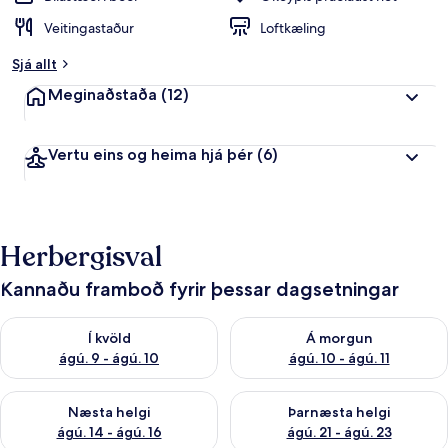
Veitingastaður
Loftkæling
Sjá allt
Meginaðstaða
(12)
Vertu eins og heima hjá þér
(6)
Herbergisval
Kannaðu framboð fyrir þessar dagsetningar
Athuga framboð í kvöld ágú. 9 - ágú. 10
Athuga framboð á morgun ágú.
Í kvöld
Á morgun
ágú. 9 - ágú. 10
ágú. 10 - ágú. 11
Athuga framboð næstu helgi ágú. 14 - ágú. 16
Athuga framboð þarnæstu helg
Næsta helgi
Þarnæsta helgi
ágú. 14 - ágú. 16
ágú. 21 - ágú. 23