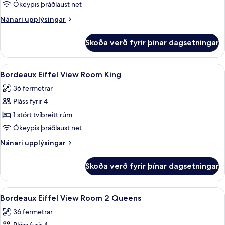
Room
Ókeypis þráðlaust net
2
Nánari
Nánari upplýsingar
Queen
upplýsingar
fyrir
Skoða verð fyrir þínar dagsetningar
Bordeaux
Room
2
Skoða
Bordeaux Eiffel View Room King | Rúmfö
4
Queen
Bordeaux Eiffel View Room King
allar
36 fermetrar
myndir
Pláss fyrir 4
fyrir
Bordeaux
1 stórt tvíbreitt rúm
Eiffel
Ókeypis þráðlaust net
View
Nánari
Nánari upplýsingar
Room
upplýsingar
King
fyrir
Skoða verð fyrir þínar dagsetningar
Bordeaux
Eiffel
View
Skoða
Rúmföt af bestu gerð, míníbar, öryggis
5
Room
Bordeaux Eiffel View Room 2 Queens
allar
King
36 fermetrar
myndir