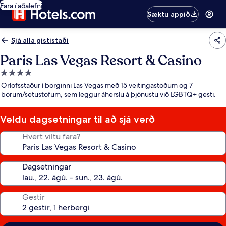
Fara í aðalefni
Sæktu appið
Sjá alla gististaði
Paris Las Vegas Resort & Casino
4.0
stjörnu
Orlofsstaður í borginni Las Vegas með 15 veitingastöðum og 7
gististaður
börum/setustofum, sem leggur áherslu á þjónustu við LGBTQ+ gesti.
Veldu dagsetningar til að sjá verð
Hvert viltu fara?
Dagsetningar
Gestir