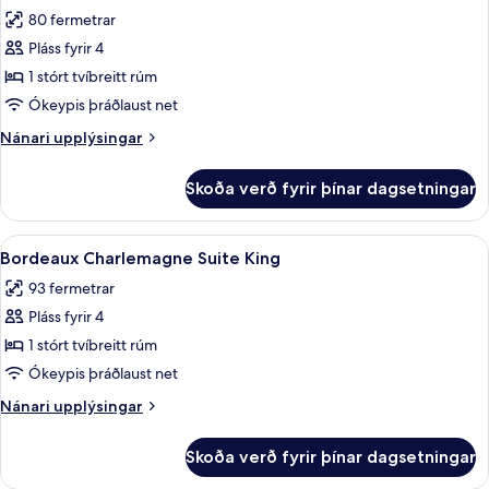
allar
80 fermetrar
myndir
Pláss fyrir 4
fyrir
Bordeaux
1 stórt tvíbreitt rúm
Giverny
Ókeypis þráðlaust net
Suite
Nánari
Nánari upplýsingar
King
upplýsingar
fyrir
Skoða verð fyrir þínar dagsetningar
Bordeaux
Giverny
Suite
Skoða
Bordeaux Charlemagne Suite King | Rúm
4
King
Bordeaux Charlemagne Suite King
allar
93 fermetrar
myndir
Pláss fyrir 4
fyrir
Bordeaux
1 stórt tvíbreitt rúm
Charlemagne
Ókeypis þráðlaust net
Suite
Nánari
Nánari upplýsingar
King
upplýsingar
fyrir
Skoða verð fyrir þínar dagsetningar
Bordeaux
Charlemagne