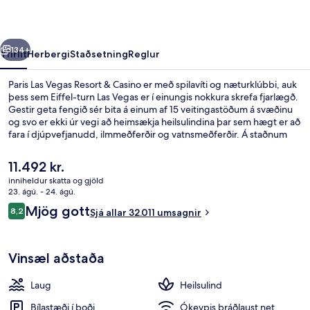
&
Casino
rra
Næsta
134+
Yfirlit
Herbergi
Staðsetning
Reglur
Paris Las Vegas Resort & Casino er með spilavíti og næturklúbbi, auk
þess sem Eiffel-turn Las Vegas er í einungis nokkura skrefa fjarlægð.
Gestir geta fengið sér bita á einum af 15 veitingastöðum á svæðinu
og svo er ekki úr vegi að heimsækja heilsulindina þar sem hægt er að
fara í djúpvefjanudd, ilmmeðferðir og vatnsmeðferðir. Á staðnum
eru einnig 7 barir/setustofur, bar við sundlaugarbakkann og
líkamsræktaraðstaða. Aðrir ferðamenn eru ánægðir með miðlæga
Núverandi
11.492 kr.
staðsetningu sem hentar fyrir skoðunarferðirnar sem bjóðast í
verð
inniheldur skatta og gjöld
nágrenninu og líka hve stutt er í almenningssamgöngur: Ballys and
er
23. ágú. - 24. ágú.
Paris Las Vegas Monorail lestarstöðin er í 7 mínútna göngufjarlægð
Fyrir utan
11.492 kr.
Umsagnir
og Flamingo - Caesars Palace Monorail lestarstöðin er í 11 mínútna
Mjög gott
8,2
Sjá allar 32.011 umsagnir
8,2 af 10
göngufjarlægð.
Vinsæl aðstaða
Laug
Heilsulind
Bílastæði í boði
Ókeypis þráðlaust net