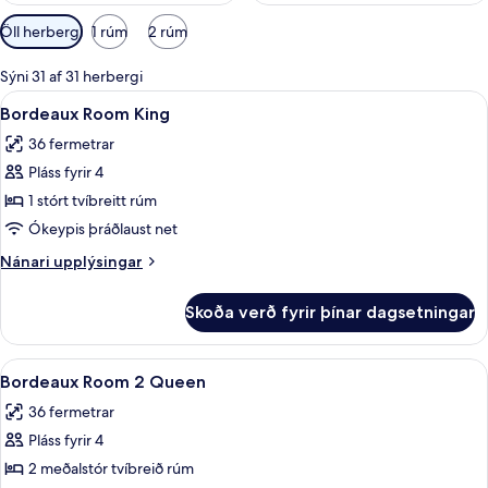
Síur
Öll herbergi
1 rúm
2 rúm
í
boði
Sýni 31 af 31 herbergi
fyrir
Skoða
Rúmföt af bestu gerð, míníbar, öryggis
4
Bordeaux Room King
herbergi
allar
36 fermetrar
myndir
Pláss fyrir 4
fyrir
Bordeaux
1 stórt tvíbreitt rúm
Room
Ókeypis þráðlaust net
King
Nánari
Nánari upplýsingar
upplýsingar
fyrir
Skoða verð fyrir þínar dagsetningar
Bordeaux
Room
King
Skoða
Rúmföt af bestu gerð, míníbar, öryggis
4
Bordeaux Room 2 Queen
allar
36 fermetrar
myndir
Pláss fyrir 4
fyrir
Bordeaux
2 meðalstór tvíbreið rúm