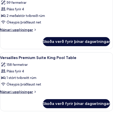
59 fermetrar
myndir
Pláss fyrir 4
fyrir
Versailles
2 meðalstór tvíbreið rúm
Executive
Ókeypis þráðlaust net
Suite
Nánari
Nánari upplýsingar
2
upplýsingar
Queens
fyrir
Skoða verð fyrir þínar dagsetningar
Versailles
Executive
Suite
Skoða
Rúmföt af bestu gerð, míníbar, öryggis
5
2
Versailles Premium Suite King Pool Table
allar
Queens
158 fermetrar
myndir
Pláss fyrir 4
fyrir
Versailles
1 stórt tvíbreitt rúm
Premium
Ókeypis þráðlaust net
Suite
Nánari
Nánari upplýsingar
King
upplýsingar
Pool
fyrir
Skoða verð fyrir þínar dagsetningar
Versailles
Table
Premium