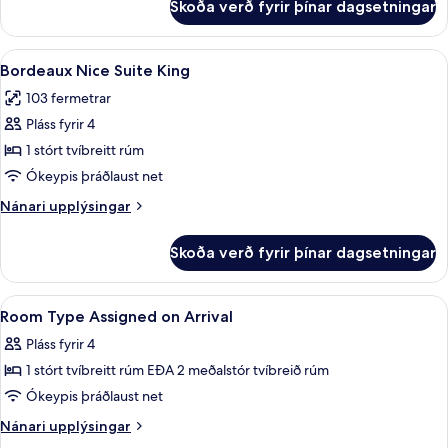
Skoða verð fyrir þínar dagsetningar
Bordeaux
Lyon
Suite
Skoða
Bordeaux Nice Suite King | Rúmföt af b
4
King
Bordeaux Nice Suite King
allar
103 fermetrar
myndir
Pláss fyrir 4
fyrir
Bordeaux
1 stórt tvíbreitt rúm
Nice
Ókeypis þráðlaust net
Suite
Nánari
Nánari upplýsingar
King
upplýsingar
fyrir
Skoða verð fyrir þínar dagsetningar
Bordeaux
Nice
Suite
Skoða
Room Type Assigned on Arrival | Rúmföt
4
King
Room Type Assigned on Arrival
allar
Pláss fyrir 4
myndir
1 stórt tvíbreitt rúm EÐA 2 meðalstór tvíbreið rúm
fyrir
Room
Ókeypis þráðlaust net
Type
Nánari
Nánari upplýsingar
Assigned
upplýsingar