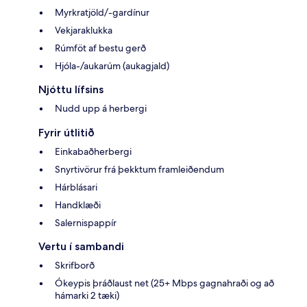
Myrkratjöld/-gardínur
Vekjaraklukka
Rúmföt af bestu gerð
Hjóla-/aukarúm (aukagjald)
Njóttu lífsins
Nudd upp á herbergi
Fyrir útlitið
Einkabaðherbergi
Snyrtivörur frá þekktum framleiðendum
Hárblásari
Handklæði
Salernispappír
Vertu í sambandi
Skrifborð
Ókeypis þráðlaust net (25+ Mbps gagnahraði og að
hámarki 2 tæki)