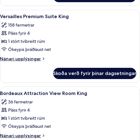
Executive
Suite
Skoða
42-tommu flatskjársjónvarp með kapal
5
1
Versailles Premium Suite King
allar
King
158 fermetrar
myndir
Pláss fyrir 4
fyrir
Versailles
1 stórt tvíbreitt rúm
Premium
Ókeypis þráðlaust net
Suite
Nánari
Nánari upplýsingar
King
upplýsingar
fyrir
Skoða verð fyrir þínar dagsetningar
Versailles
Premium
Suite
Skoða
Rúmföt af bestu gerð, míníbar, öryggis
4
King
Bordeaux Attraction View Room King
allar
36 fermetrar
myndir
Pláss fyrir 4
fyrir
Bordeaux
1 stórt tvíbreitt rúm
Attraction
Ókeypis þráðlaust net
View
Nánari
Nánari upplýsingar