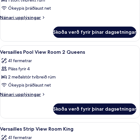
Versailles
1 stórt tvíbreitt rúm
Pool
Ókeypis þráðlaust net
View
Nánari
Nánari upplýsingar
Room
upplýsingar
King
fyrir
Skoða verð fyrir þínar dagsetningar
Versailles
Pool
View
Skoða
Rúmföt af bestu gerð, míníbar, öryggis
4
Room
Versailles Pool View Room 2 Queens
allar
King
41 fermetrar
myndir
Pláss fyrir 4
fyrir
Versailles
2 meðalstór tvíbreið rúm
Pool
Ókeypis þráðlaust net
View
Nánari
Nánari upplýsingar
Room
upplýsingar
2
fyrir
Skoða verð fyrir þínar dagsetningar
Versailles
Queens
Pool
View
Skoða
Rúmföt af bestu gerð, míníbar, öryggis
4
Room
Versailles Strip View Room King
allar
2
41 fermetrar
Queens
myndir