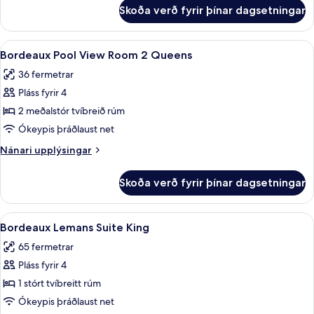
King
fyrir
Skoða verð fyrir þínar dagsetningar
Bordeaux
Pool
View
Skoða
Rúmföt af bestu gerð, míníbar, öryggis
4
Room
Bordeaux Pool View Room 2 Queens
allar
King
36 fermetrar
myndir
Pláss fyrir 4
fyrir
Bordeaux
2 meðalstór tvíbreið rúm
Pool
Ókeypis þráðlaust net
View
Nánari
Nánari upplýsingar
Room
upplýsingar
2
fyrir
Skoða verð fyrir þínar dagsetningar
Bordeaux
Queens
Pool
View
Skoða
Bordeaux Lemans Suite King | Rúmföt af
4
Room
Bordeaux Lemans Suite King
allar
2
65 fermetrar
Queens
myndir
Pláss fyrir 4
fyrir
Bordeaux
1 stórt tvíbreitt rúm
Lemans
Ókeypis þráðlaust net