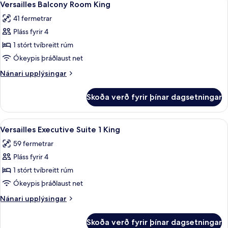
4
Room
Versailles Balcony Room King
allar
2
41 fermetrar
Queens
myndir
Pláss fyrir 4
fyrir
Versailles
1 stórt tvíbreitt rúm
Balcony
Ókeypis þráðlaust net
Room
Nánari
Nánari upplýsingar
King
upplýsingar
fyrir
Skoða verð fyrir þínar dagsetningar
Versailles
Balcony
Room
Skoða
Versailles Executive Suite 1 King | Rúm
4
King
Versailles Executive Suite 1 King
allar
59 fermetrar
myndir
Pláss fyrir 4
fyrir
Versailles
1 stórt tvíbreitt rúm
Executive
Ókeypis þráðlaust net
Suite
Nánari
Nánari upplýsingar
1
upplýsingar
King
fyrir
Skoða verð fyrir þínar dagsetningar
Versailles