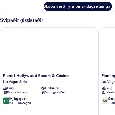
fyrir
on
Skoða verð fyrir þínar dagsetningar
Room
Arrival
Type
Assigned
Svipaðir gististaðir
on
Arrival
Planet Hollywood Resort & Casino
Flamingo
Planet
Flaming
Planet Hollywood Resort & Casino
Flamin
Hollywood
Las
Las Vegas Strip
Las Vega
Resort
Vegas
Laug
Heilsulind
Laug
&
Hotel
Bílastæði í boði
Veitingastaður
Bílastæ
Casino
&
Las
Casino
8.4
7.8
Mjög gott
Got
8,4
7,8
Vegas
Las
af
af
24.110 umsagnir
31.4
Strip
Vegas
10,
10,
Strip
Mjög
Gott,