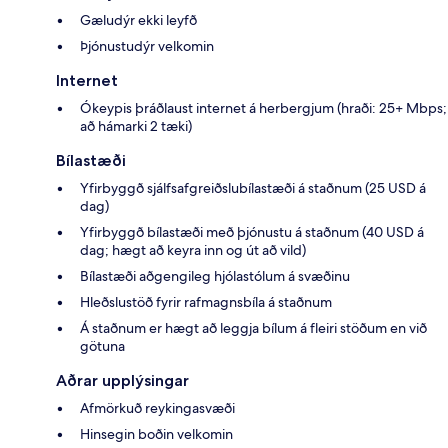
Gæludýr ekki leyfð
Þjónustudýr velkomin
Internet
Ókeypis þráðlaust internet á herbergjum (hraði: 25+ Mbps;
að hámarki 2 tæki)
Bílastæði
Yfirbyggð sjálfsafgreiðslubílastæði á staðnum (25 USD á
dag)
Yfirbyggð bílastæði með þjónustu á staðnum (40 USD á
dag; hægt að keyra inn og út að vild)
Bílastæði aðgengileg hjólastólum á svæðinu
Hleðslustöð fyrir rafmagnsbíla á staðnum
Á staðnum er hægt að leggja bílum á fleiri stöðum en við
götuna
Aðrar upplýsingar
Afmörkuð reykingasvæði
Hinsegin boðin velkomin