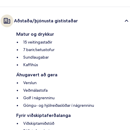
Aðstaða/þjónusta gististaðar
Matur og drykkur
15 veitingastaðir
7 barir/setustofur
Sundlaugabar
Kaffihús
Áhugavert að gera
Verslun
Veðmálastofa
Golf í nágrenninu
Göngu- og hjólreiðaslóðar í nágrenninu
Fyrir viðskiptaferðalanga
Viðskiptamiðstöð