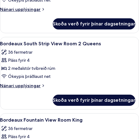
Ókeypis þráðlaust net
Strip
Nánari
Nánari upplýsingar
View
upplýsingar
Room
fyrir
Skoða verð fyrir þínar dagsetningar
Bordeaux
King
South
Strip
Skoða
Rúmföt af bestu gerð, míníbar, öryggis
4
View
Bordeaux South Strip View Room 2 Queens
allar
Room
36 fermetrar
King
myndir
Pláss fyrir 4
fyrir
Bordeaux
2 meðalstór tvíbreið rúm
South
Ókeypis þráðlaust net
Strip
Nánari
Nánari upplýsingar
View
upplýsingar
Room
fyrir
Skoða verð fyrir þínar dagsetningar
Bordeaux
2
South
Queens
Strip
Skoða
Rúmföt af bestu gerð, míníbar, öryggis
4
View
Bordeaux Fountain View Room King
allar
Room
36 fermetrar
2
myndir
Queens
Pláss fyrir 4
fyrir