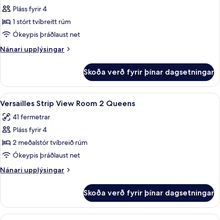
Pláss fyrir 4
fyrir
Versailles
1 stórt tvíbreitt rúm
Strip
Ókeypis þráðlaust net
View
Nánari
Nánari upplýsingar
Room
upplýsingar
King
fyrir
Skoða verð fyrir þínar dagsetningar
Versailles
Strip
View
Skoða
Rúmföt af bestu gerð, míníbar, öryggis
4
Room
Versailles Strip View Room 2 Queens
allar
King
41 fermetrar
myndir
Pláss fyrir 4
fyrir
Versailles
2 meðalstór tvíbreið rúm
Strip
Ókeypis þráðlaust net
View
Nánari
Nánari upplýsingar
Room
upplýsingar
2
fyrir
Skoða verð fyrir þínar dagsetningar
Versailles
Queens
Strip
View
Skoða
Versailles Balcony Room King | Rúmföt 