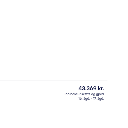
aðir; morgunverður, hádegisverður og bröns í boði
2 barir/setustofur, sundlaugabar
Núverandi
43.369 kr.
verð
inniheldur skatta og gjöld
er
16. ágú. - 17. ágú.
llur
Inngangur gististaðar
43.369 kr.