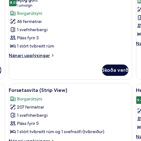
rúm
myndir
8,0
m
8,0 af 10
(1
1 umsögn
fyrir
fy
umsögn)
Borgarútsýni
Herbergi
P
46 fermetrar
-
sv
1 svefnherbergi
gott
(S
Pláss fyrir 3
aðgengi
V
Ná
Ná
1 stórt tvíbreitt rúm
(Strip
up
View)
fy
Nánari
Nánari upplýsingar
Pr
upplýsingar
sv
fyrir
ð
Skoða verð
(S
Herbergi
Vi
-
gott
) | Rúmföt af bestu gerð, dúnsængur, míníbar, öryggishólf í herbergi
Skoða
Forsetasvíta (Strip View) | Rúmföt af 
S
6
aðgengi
Forsetasvíta (Strip View)
H
allar
al
(Strip
Borgarútsýni
View)
myndir
m
9,
207 fermetrar
fyrir
fy
Forsetasvíta
H
1 svefnherbergi
(Strip
(
Pláss fyrir 5
View)
V
1 stórt tvíbreitt rúm og 1 svefnsófi (tvíbreiður)
Ná
Ná
Nánari
Nánari upplýsingar