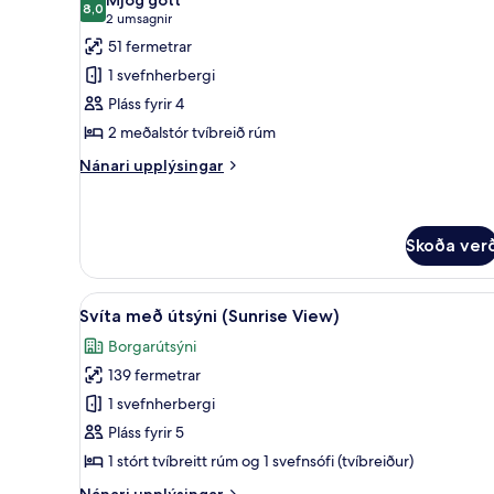
rúm
myndir
8,0
8,0 af 10
(2
2 umsagnir
fyrir
umsagnir)
51 fermetrar
Deluxe-
1 svefnherbergi
herbergi
Pláss fyrir 4
-
2 meðalstór tvíbreið rúm
gott
aðgengi
Nánari
Nánari upplýsingar
upplýsingar
fyrir
Deluxe-
herbergi
Skoða ver
-
gott
Skoða
Svíta með útsýni (Sunrise View
aðgengi
6
Svíta með útsýni (Sunrise View)
allar
Borgarútsýni
myndir
139 fermetrar
fyrir
Svíta
1 svefnherbergi
með
Pláss fyrir 5
útsýni
1 stórt tvíbreitt rúm og 1 svefnsófi (tvíbreiður)
(Sunrise
Nánari
Nánari upplýsingar