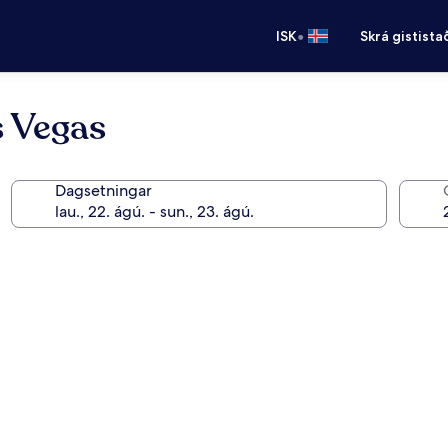
•
ISK
Skrá gistista
s Vegas
Dagsetningar