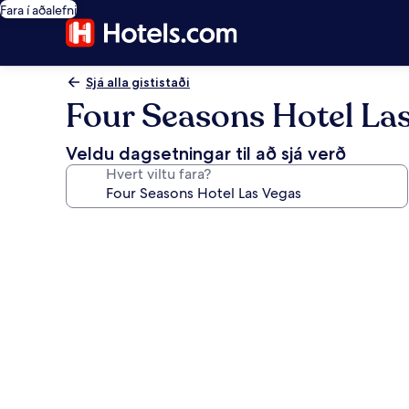
Fara í aðalefni
Sjá alla gististaði
Four Seasons Hotel La
Veldu dagsetningar til að sjá verð
Hvert viltu fara?
Myndasafn
fyrir
Four
Seasons
Hotel
Las
Vegas