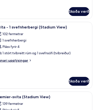
plýsingar
rir
rbergi
Skoða verð
tadium
ew)
bar, öryggishólf í herbergi
koða
Rúmföt af bestu gerð, dúnsængur, míníbar, ör
5
íta - 1 svefnherbergi (Stadium View)
lar
102 fermetrar
yndir
1 svefnherbergi
rir
víta
Pláss fyrir 4
1 stórt tvíbreitt rúm og 1 svefnsófi (tvíbreiður)
nari
nari upplýsingar
vefnherbergi
plýsingar
Stadium
rir
íta
iew)
Skoða verð
efnherbergi
tadium
bar, öryggishólf í herbergi
koða
Rúmföt af bestu gerð, dúnsængur, míníbar, ör
ew)
5
emier-svíta (Stadium View)
lar
139 fermetrar
yndir
Pláss fyrir 5