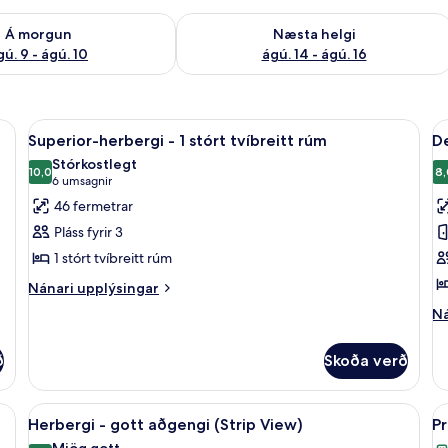
ð á morgun ágú. 9 - ágú. 10
Athuga framboð næstu helgi ágú. 14 -
Á morgun
Næsta helgi
gú. 9 - ágú. 10
ágú. 14 - ágú. 16
r, míníbar, öryggishólf í herbergi
Skoða
Rúmföt af bestu gerð, dúnsængur, míní
S
4
Superior-herbergi - 1 stórt tvíbreitt rúm
D
allar
al
Stórkostlegt
myndir
10,0
m
8,
10,0 af 10
(6
6 umsagnir
fyrir
fy
umsagnir)
46 fermetrar
Superior-
D
Pláss fyrir 3
herbergi
h
1 stórt tvíbreitt rúm
-
Nánari
1
Nánari upplýsingar
upplýsingar
stórt
Ná
Ná
fyrir
up
tvíbreitt
Superior-
fy
rúm
herbergi
ð
Skoða verð
De
-
he
1
r, míníbar, öryggishólf í herbergi
Skoða
Rúmföt af bestu gerð, dúnsængur, míní
S
stórt
5
Herbergi - gott aðgengi (Strip View)
Pr
tvíbreitt
allar
al
Mjög gott