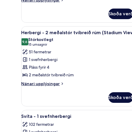
View)
upplýsingar
fyrir
Skoða ver
Svíta
með
útsýni
Skoða
Rúmföt af bestu gerð, dúnsængu
4
(Sunrise
Herbergi - 2 meðalstór tvíbreið rúm (Stadium Vie
allar
View)
Stórkostlegt
myndir
9,6
9,6 af 10
(15
15 umsagnir
fyrir
umsagnir)
51 fermetrar
Herbergi
1 svefnherbergi
-
Pláss fyrir 4
2
2 meðalstór tvíbreið rúm
meðalstór
tvíbreið
Nánari
Nánari upplýsingar
upplýsingar
rúm
fyrir
(Stadium
Skoða ver
Herbergi
View)
-
2
Skoða
Rúmföt af bestu gerð, dúnsængu
5
meðalstór
Svíta - 1 svefnherbergi
allar
tvíbreið
102 fermetrar
rúm
myndir
(Stadium
1 svefnherbergi