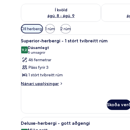
Athuga framboð í kvöld ágú. 8 - ágú. 9
Athuga frambo
Í kvöld
ágú. 8 - ágú. 9
á
Síur
Öll herbergi
1 rúm
2 rúm
í
Skoða
Rúmföt af bestu gerð, dúnsængu
boði
4
Superior-herbergi - 1 stórt tvíbreitt rúm
allar
fyrir
Dásamlegt
myndir
9,2
herbergi
9,2 af 10
(5
5 umsagnir
fyrir
umsagnir)
46 fermetrar
Superior-
Pláss fyrir 3
herbergi
1 stórt tvíbreitt rúm
-
Nánari
1
Nánari upplýsingar
upplýsingar
stórt
fyrir
tvíbreitt
Superior-
rúm
herbergi
Skoða ver
-
1
Skoða
Rúmföt af bestu gerð, dúnsængu
stórt
3
Deluxe-herbergi - gott aðgengi
tvíbreitt
allar
Mjög gott