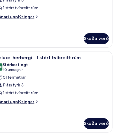
rir
remier-
1 stórt tvíbreitt rúm
íta
nari
nari upplýsingar
Stadium
plýsingar
rir
iew)
emier-
íta
Skoða verð
tadium
ew)
bar, öryggishólf í herbergi
koða
Rúmföt af bestu gerð, dúnsængur, míníbar, ör
4
luxe-herbergi - 1 stórt tvíbreitt rúm
lar
Stórkostlegt
yndir
,0
10,0 af 10
(40
40 umsagnir
rir
umsagnir)
51 fermetrar
eluxe-
Pláss fyrir 3
erbergi
1 stórt tvíbreitt rúm
nari
nari upplýsingar
plýsingar
tórt
rir
íbreitt
luxe-
úm
rbergi
Skoða verð