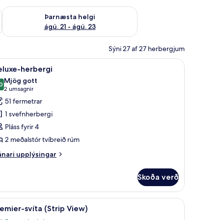
 ágú. 16
Athuga framboð þarnæstu helgi ágú. 21 - ágú. 23
Þarnæsta helgi
ágú. 21 - ágú. 23
Sýni 27 af 27 herbergjum
bar, öryggishólf í herbergi
koða
Rúmföt af bestu gerð, dúnsængur, míníbar, ör
3
eluxe-herbergi
lar
Mjög gott
yndir
0
8,0 af 10
(2
2 umsagnir
rir
umsagnir)
51 fermetrar
eluxe-
1 svefnherbergi
erbergi
Pláss fyrir 4
2 meðalstór tvíbreið rúm
nari
nari upplýsingar
plýsingar
rir
Skoða verð
luxe-
rbergi
bar, öryggishólf í herbergi
koða
Rúmföt af bestu gerð, dúnsængur, míníbar, ör
5
emier-svíta (Strip View)
lar