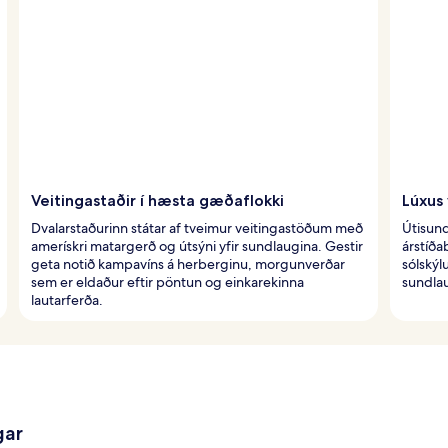
Veitingastaðir í hæsta gæðaflokki
Lúxus 
Dvalarstaðurinn státar af tveimur veitingastöðum með
Útisund
amerískri matargerð og útsýni yfir sundlaugina. Gestir
árstíð
geta notið kampavíns á herberginu, morgunverðar
sólskýl
sem er eldaður eftir pöntun og einkarekinna
sundlau
lautarferða.
gar