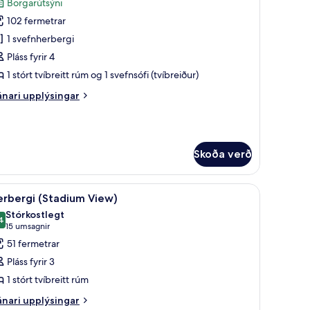
Borgarútsýni
yndir
102 fermetrar
rir
remier-
1 svefnherbergi
íta
Pláss fyrir 4
trip
1 stórt tvíbreitt rúm og 1 svefnsófi (tvíbreiður)
iew)
nari
nari upplýsingar
plýsingar
rir
emier-
íta
Skoða verð
trip
ew)
bestu gerð, dúnsængur, míníbar, öryggishólf í herbergi
koða
Rúmföt af bestu gerð, dúnsængur, míníbar, ör
4
erbergi (Stadium View)
lar
Stórkostlegt
yndir
4
9,4 af 10
(15
15 umsagnir
rir
umsagnir)
51 fermetrar
erbergi
Pláss fyrir 3
Stadium
1 stórt tvíbreitt rúm
iew)
nari
nari upplýsingar