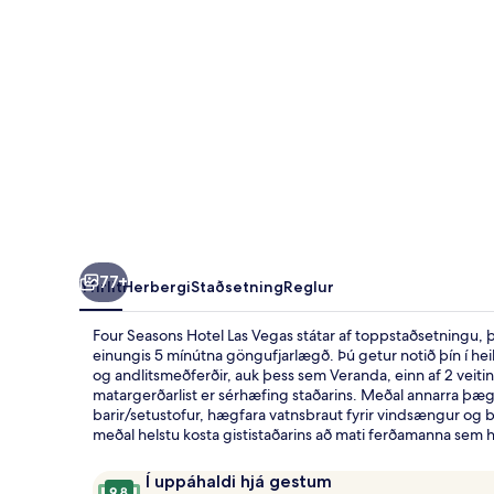
77+
Yfirlit
Herbergi
Staðsetning
Reglur
Four Seasons Hotel Las Vegas státar af toppstaðsetningu,
einungis 5 mínútna göngufjarlægð. Þú getur notið þín í hei
og andlitsmeðferðir, auk þess sem Veranda, einn af 2 vei
matargerðarlist er sérhæfing staðarins. Meðal annarra þæg
barir/setustofur, hægfara vatnsbraut fyrir vindsængur og 
meðal helstu kosta gististaðarins að mati ferðamanna sem 
Umsagnir
9,8
Í uppáhaldi hjá gestum