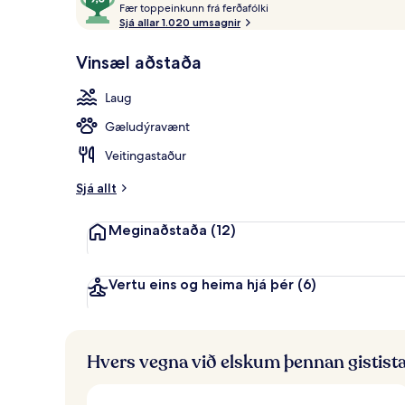
F
af
Fær toppeinkunn frá ferðafólki
Útilaug sem er
æ
Sjá allar 1.020 umsagnir
10,
r
Í
Vinsæl aðstaða
uppáhaldi
t
hjá
o
Laug
gestum
p
p
Gæludýravænt
e
i
Veitingastaður
n
k
Sjá allt
u
n
Meginaðstaða
(12)
n
f
r
Vertu eins og heima hjá þér
(6)
á
f
e
Hvers vegna við elskum þennan gistist
r
ð
a