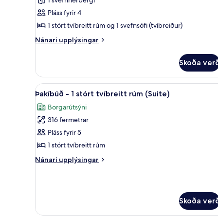
fyrir
View)
Svíta
Pláss fyrir 4
-
1 stórt tvíbreitt rúm og 1 svefnsófi (tvíbreiður)
1
Nánari
Nánari upplýsingar
svefnherbergi
upplýsingar
fyrir
Skoða ver
Svíta
-
1
Skoða
Þakíbúð - 1 stórt tvíbreitt rúm
13
svefnherbergi
Þakíbúð - 1 stórt tvíbreitt rúm (Suite)
allar
Borgarútsýni
myndir
316 fermetrar
fyrir
Þakíbúð
Pláss fyrir 5
-
1 stórt tvíbreitt rúm
1
Nánari
Nánari upplýsingar
stórt
upplýsingar
tvíbreitt
fyrir
Þakíbúð
rúm
-
(Suite)
Skoða ver
1
stórt