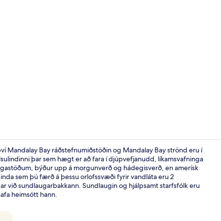
2 veitingast
 því Mandalay Bay ráðstefnumiðstöðin og Mandalay Bay strönd eru í
lsulindinni þar sem hægt er að fara í djúpvefjanudd, líkamsvafninga
tingastöðum, býður upp á morgunverð og hádegisverð, en amerísk
Verönd/útipa
inda sem þú færð á þessu orlofssvæði fyrir vandláta eru 2
bar við sundlaugarbakkann. Sundlaugin og hjálpsamt starfsfólk eru
hafa heimsótt hann.