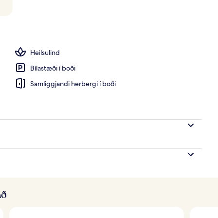
 opin hluta úr ári, strandskálar (aukagjald), sólstólar
Heilsulind
Bílastæði í boði
Samliggjandi herbergi í boði
að