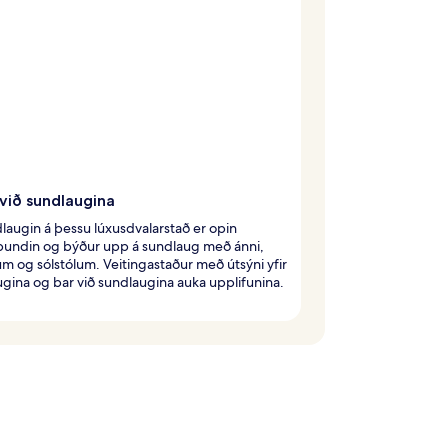
við sundlaugina
laugin á þessu lúxusdvalarstað er opin
abundin og býður upp á sundlaug með ánni,
um og sólstólum. Veitingastaður með útsýni yfir
gina og bar við sundlaugina auka upplifunina.