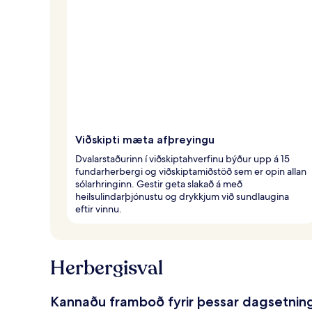
f
ó
l
k
i
Viðskipti mæta afþreyingu
Dvalarstaðurinn í viðskiptahverfinu býður upp á 15
fundarherbergi og viðskiptamiðstöð sem er opin allan
sólarhringinn. Gestir geta slakað á með
heilsulindarþjónustu og drykkjum við sundlaugina
eftir vinnu.
Herbergisval
Kannaðu framboð fyrir þessar dagsetnin