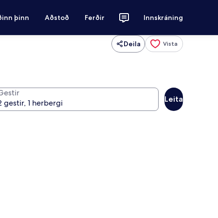
ðinn þinn
Aðstoð
Ferðir
Innskráning
Deila
Vista
Gestir
Leita