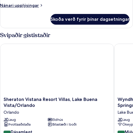
-
Nánari
Nánari upplýsingar
mörg
upplýsingar
fyrir
rúm
Skoða verð fyrir þínar dagsetningar
Herbergi
(Sofa
-
Sleeper)
mörg
Svipaðir gististaðir
rúm
(Sofa
Sheraton Vistana Resort Villas, Lake Buena Vista/Orlando
Wyndham 
Sleeper)
Sheraton
Wyndh
Sheraton Vistana Resort Villas, Lake Buena
Wyndha
Vistana
Garden
Vista/Orlando
Spring
Resort
Lake
Orlando
Lake Bue
Villas,
Buena
Lake
Laug
Eldhús
Vista
Laug
Þvottaaðstaða
Bílastæði í boði
Ókeypi
Buena
–
Vista/Orlando
Disney
9.2
8.4
Dásamlegt
Mjö