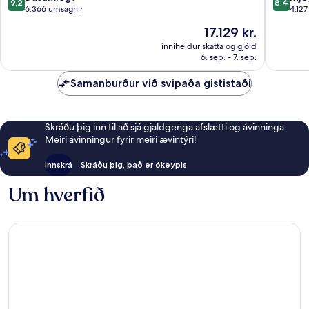
9,2
8,4
Orlando
Springs
af
af
6.366 umsagnir
4.12
Area
10,
10,
Verðið
17.129 kr.
Lake
Dásamlegt,
Mjög
er
Buena
6.366
gott,
inniheldur skatta og gjöld
17.129 kr.
Vista
6. sep. - 7. sep.
umsagnir
4.127
umsagni
Samanburður við svipaða gististaði
Skráðu þig inn til að sjá gjaldgenga afslætti og ávinninga.
Meiri ávinningur fyrir meiri ævintýri!
Innskrá
Skráðu þig, það er ókeypis
Um hverfið