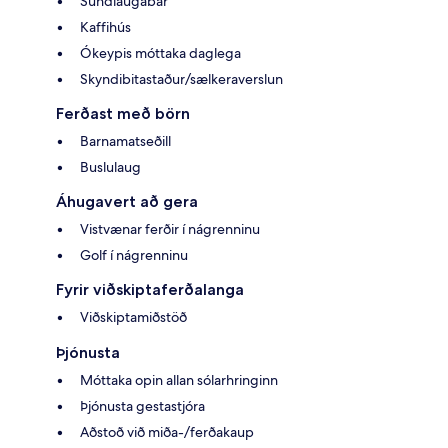
Sundlaugabar
Kaffihús
Ókeypis móttaka daglega
Skyndibitastaður/sælkeraverslun
Ferðast með börn
Barnamatseðill
Buslulaug
Áhugavert að gera
Vistvænar ferðir í nágrenninu
Golf í nágrenninu
Fyrir viðskiptaferðalanga
Viðskiptamiðstöð
Þjónusta
Móttaka opin allan sólarhringinn
Þjónusta gestastjóra
Aðstoð við miða-/ferðakaup