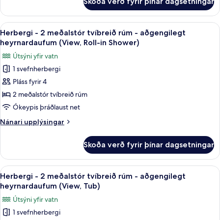
Skoða verð fyrir þínar dagsetningar
Herbergi
(View)
-
2
Skoða
Rúmföt af bestu gerð, öryggishólf í he
5
meðalstór
Herbergi - 2 meðalstór tvíbreið rúm - aðgengilegt
allar
tvíbreið
heyrnardaufum (View, Roll-in Shower)
rúm
myndir
Útsýni yfir vatn
(View)
fyrir
1 svefnherbergi
Herbergi
Pláss fyrir 4
-
2
2 meðalstór tvíbreið rúm
meðalstór
Ókeypis þráðlaust net
tvíbreið
Nánari
Nánari upplýsingar
rúm
upplýsingar
-
fyrir
Skoða verð fyrir þínar dagsetningar
Herbergi
aðgengilegt
-
heyrnardaufum
2
Skoða
Rúmföt af bestu gerð, öryggishólf í he
(View,
5
meðalstór
Herbergi - 2 meðalstór tvíbreið rúm - aðgengilegt
allar
tvíbreið
Roll-
heyrnardaufum (View, Tub)
rúm
myndir
in
Útsýni yfir vatn
-
fyrir
Shower)
aðgengilegt
1 svefnherbergi
Herbergi
heyrnardaufum