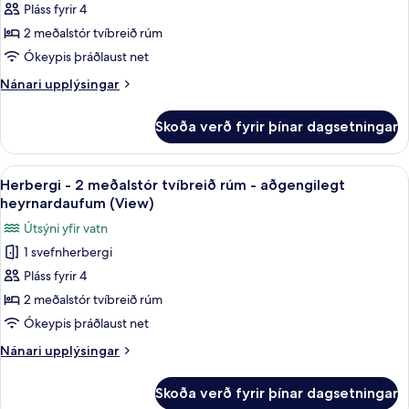
Pláss fyrir 4
-
(View,
Roll-
2
2 meðalstór tvíbreið rúm
in
meðalstór
Ókeypis þráðlaust net
Shower)
tvíbreið
Nánari
Nánari upplýsingar
rúm
upplýsingar
-
fyrir
Skoða verð fyrir þínar dagsetningar
Herbergi
aðgengilegt
-
heyrnardaufum
2
Skoða
Rúmföt af bestu gerð, öryggishólf í he
(View,
5
meðalstór
Herbergi - 2 meðalstór tvíbreið rúm - aðgengilegt
allar
tvíbreið
Tub)
heyrnardaufum (View)
rúm
myndir
Útsýni yfir vatn
-
fyrir
aðgengilegt
1 svefnherbergi
Herbergi
heyrnardaufum
Pláss fyrir 4
-
(View,
Tub)
2
2 meðalstór tvíbreið rúm
meðalstór
Ókeypis þráðlaust net
tvíbreið
Nánari
Nánari upplýsingar
rúm
upplýsingar
-
fyrir
Skoða verð fyrir þínar dagsetningar
Herbergi
aðgengilegt