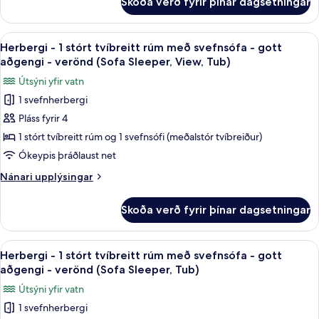
Skoða verð fyrir þínar dagsetningar
Herbergi
svefnsófa
-
-
1
Skoða
Rúmföt af bestu gerð, öryggishólf í he
verönd
4
stórt
Herbergi - 1 stórt tvíbreitt rúm með svefnsófa - gott
allar
tvíbreitt
(Sofa
aðgengi - verönd (Sofa Sleeper, View, Tub)
rúm
myndir
Sleeper,
Útsýni yfir vatn
með
fyrir
View)
svefnsófa
1 svefnherbergi
Herbergi
-
Pláss fyrir 4
-
verönd
(Sofa
1
1 stórt tvíbreitt rúm og 1 svefnsófi (meðalstór tvíbreiður)
Sleeper,
stórt
Ókeypis þráðlaust net
View)
tvíbreitt
Nánari
Nánari upplýsingar
rúm
upplýsingar
með
fyrir
Skoða verð fyrir þínar dagsetningar
Herbergi
svefnsófa
-
-
1
Skoða
Rúmföt af bestu gerð, öryggishólf í he
gott
4
stórt
Herbergi - 1 stórt tvíbreitt rúm með svefnsófa - gott
allar
tvíbreitt
aðgengi
aðgengi - verönd (Sofa Sleeper, Tub)
rúm
myndir
-
Útsýni yfir vatn
með
fyrir
verönd
svefnsófa
1 svefnherbergi
Herbergi
(Sofa
-