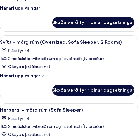
View)
rúm
Nánari
Nánari upplýsingar
-
upplýsingar
verönd
fyrir
Skoða verð fyrir þínar dagsetningar
Herbergi
(Sofa
-
Sleeper,
mörg
Skoða
Rúmföt af bestu gerð, öryggishólf í he
View)
13
rúm
Svíta - mörg rúm (Oversized, Sofa Sleeper, 2 Rooms)
allar
-
Pláss fyrir 4
verönd
myndir
(Sofa
2 meðalstór tvíbreið rúm og 1 svefnsófi (tvíbreiður)
fyrir
Sleeper,
Svíta
Ókeypis þráðlaust net
View)
-
Nánari
Nánari upplýsingar
mörg
upplýsingar
fyrir
rúm
Skoða verð fyrir þínar dagsetningar
Svíta
(Oversized,
-
Sofa
mörg
Skoða
Rúmföt af bestu gerð, öryggishólf í he
4
Sleeper,
rúm
Herbergi - mörg rúm (Sofa Sleeper)
allar
(Oversized,
2
Pláss fyrir 4
Sofa
myndir
Rooms)
Sleeper,
2 meðalstór tvíbreið rúm og 1 svefnsófi (tvíbreiður)
fyrir
2
Herbergi
Ókeypis þráðlaust net
Rooms)