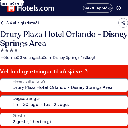
Fara í aðalefni
Sæktu appið
Sjá alla gististaði
Drury Plaza Hotel Orlando - Disney
Springs Area
4.0
stjörnu
Hótel með 3 veitingastöðum, Disney Springs™ nálægt
gististaður
Veldu dagsetningar til að sjá verð
Hvert viltu fara?
Dagsetningar
Gestir