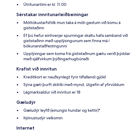
Útritunartími er kl. 11:00
Sérstakar innritunarleiðbeiningar
Móttökustarfsfólk mun taka á móti gestum við komu á
gististaðinn
Ef þú hefur einhverjar spurningar skaltu hafa samband við
gististaðinn með upplýsingunum sem finna má í
bókunarstaðfestingunni
Upplýsingar sem koma frá gististaðnum gætu verið þýddar
með sjálfvirkum þýðingarhugbúnaði
Krafist við innritun
Kreditkort er nauðsynlegt fyrir tilfallandi gjöld
Sýna gæti þurft skilríki með mynd, útgefin af yfirvöldum
Lágmarksaldur við innritun er 18
Gæludýr
Gæludýr leyfð (einungis hundar og kettir)*
Þjónustudýr velkomin
Internet