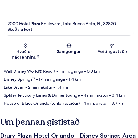
2000 Hotel Plaza Boulevard, Lake Buena Vista, FL, 32820
Skoða á korti
Kort
Hvað er í
Samgöngur
Veitingastaðir
nágrenninu?
Walt Disney World® Resort
- 1 mín. ganga
- 0.0 km
Disney Springs™
- 17 mín. ganga
- 1.4 km
Lake Bryan
- 2 mín. akstur
- 1.4 km
Splitsville Luxury Lanes & Dinner Lounge
- 4 mín. akstur
- 3.4 km
House of Blues Orlando (tónleikastaður)
- 4 mín. akstur
- 3.7 km
Um þennan gististað
Drury Plaza Hotel Orlando - Disney Springs Area