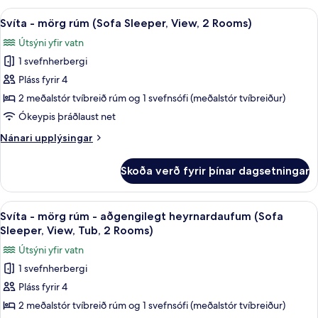
heyrnardaufum
mörg
Skoða
Rúmföt af bestu gerð, öryggishólf í he
4
rúm
(Sofa
Svíta - mörg rúm (Sofa Sleeper, View, 2 Rooms)
allar
-
Sleeper,
Útsýni yfir vatn
aðgengilegt
myndir
2
heyrnardaufum
1 svefnherbergi
fyrir
Rooms)
(Sofa
Svíta
Pláss fyrir 4
Sleeper,
-
2
2 meðalstór tvíbreið rúm og 1 svefnsófi (meðalstór tvíbreiður)
Rooms)
mörg
Ókeypis þráðlaust net
rúm
Nánari
Nánari upplýsingar
(Sofa
upplýsingar
Sleeper,
fyrir
Skoða verð fyrir þínar dagsetningar
Svíta
View,
-
2
mörg
Skoða
Rúmföt af bestu gerð, öryggishólf í he
Rooms)
4
rúm
Svíta - mörg rúm - aðgengilegt heyrnardaufum (Sofa
allar
(Sofa
Sleeper, View, Tub, 2 Rooms)
Sleeper,
myndir
Útsýni yfir vatn
View,
fyrir
2
1 svefnherbergi
Svíta
Rooms)
Pláss fyrir 4
-
mörg
2 meðalstór tvíbreið rúm og 1 svefnsófi (meðalstór tvíbreiður)