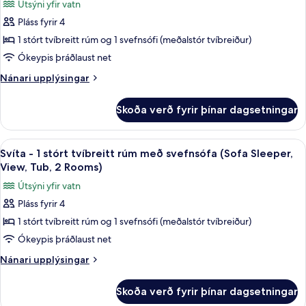
Sleeper,
Útsýni yfir vatn
með
fyrir
2
svefnsófa
Pláss fyrir 4
Svíta
(Oversized,
Rooms)
1 stórt tvíbreitt rúm og 1 svefnsófi (meðalstór tvíbreiður)
-
Sofa
Sleeper,
1
Ókeypis þráðlaust net
2
stórt
Nánari
Nánari upplýsingar
Rooms)
tvíbreitt
upplýsingar
fyrir
rúm
Skoða verð fyrir þínar dagsetningar
Svíta
með
-
svefnsófa
1
Skoða
Rúmföt af bestu gerð, öryggishólf í he
4
(Sofa
stórt
Svíta - 1 stórt tvíbreitt rúm með svefnsófa (Sofa Sleeper,
allar
tvíbreitt
Sleeper
View, Tub, 2 Rooms)
rúm
myndir
View,
Útsýni yfir vatn
með
fyrir
2
svefnsófa
Pláss fyrir 4
Svíta
(Sofa
Rooms)
1 stórt tvíbreitt rúm og 1 svefnsófi (meðalstór tvíbreiður)
-
Sleeper
View,
1
Ókeypis þráðlaust net
2
stórt
Nánari
Nánari upplýsingar
Rooms)
tvíbreitt
upplýsingar
fyrir
rúm
Skoða verð fyrir þínar dagsetningar
Svíta
með