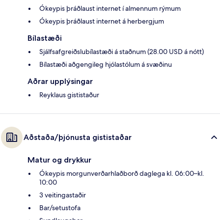
Ókeypis þráðlaust internet í almennum rýmum
Ókeypis þráðlaust internet á herbergjum
Bílastæði
Sjálfsafgreiðslubílastæði á staðnum (28.00 USD á nótt)
Bílastæði aðgengileg hjólastólum á svæðinu
Aðrar upplýsingar
Reyklaus gististaður
Aðstaða/þjónusta gististaðar
Matur og drykkur
Ókeypis morgunverðarhlaðborð daglega kl. 06:00–kl.
10:00
3 veitingastaðir
Bar/setustofa