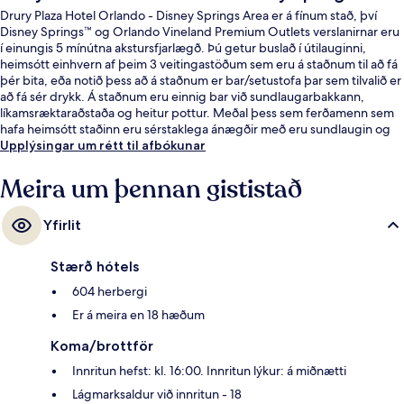
Drury Plaza Hotel Orlando - Disney Springs Area er á fínum stað, því
Disney Springs™ og Orlando Vineland Premium Outlets verslanirnar eru
í einungis 5 mínútna akstursfjarlægð. Þú getur buslað í útilauginni,
heimsótt einhvern af þeim 3 veitingastöðum sem eru á staðnum til að fá
þér bita, eða notið þess að á staðnum er bar/setustofa þar sem tilvalið er
að fá sér drykk. Á staðnum eru einnig bar við sundlaugarbakkann,
líkamsræktaraðstaða og heitur pottur. Meðal þess sem ferðamenn sem
hafa heimsótt staðinn eru sérstaklega ánægðir með eru sundlaugin og
þægileg rúm.
Upplýsingar um rétt til afbókunar
Meira um þennan gististað
Yfirlit
Stærð hótels
604 herbergi
Er á meira en 18 hæðum
Koma/brottför
Innritun hefst: kl. 16:00. Innritun lýkur: á miðnætti
Lágmarksaldur við innritun - 18