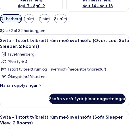
Næsta helgi
Þarnæsta helgi
ágú. 7 - ágú. 9
ágú. 14 - ágú. 16
Síur
Öll herbergi
1 rúm
2 rúm
3+ rúm
í
boði
Sýni 32 af 32 herbergjum
fyrir
Skoða
Svíta - 1 stórt tvíbreitt rúm með svefn
12
Svíta - 1 stórt tvíbreitt rúm með svefnsófa (Oversized, Sofa
herbergi
allar
Sleeper, 2 Rooms)
myndir
1 svefnherbergi
fyrir
Pláss fyrir 4
Svíta
1 stórt tvíbreitt rúm og 1 svefnsófi (meðalstór tvíbreiður)
-
1
Ókeypis þráðlaust net
stórt
Nánari
Nánari upplýsingar
tvíbreitt
upplýsingar
fyrir
rúm
Skoða verð fyrir þínar dagsetningar
Svíta
með
-
svefnsófa
1
Skoða
Rúmföt af bestu gerð, öryggishólf í he
4
(Oversized,
stórt
Svíta - 1 stórt tvíbreitt rúm með svefnsófa (Sofa Sleeper
allar
tvíbreitt
Sofa
View, 2 Rooms)
rúm
myndir