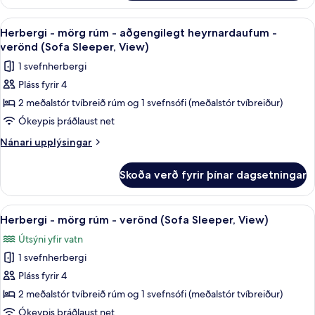
-
heyrnardaufum
2
Skoða
Rúmföt af bestu gerð, öryggishólf í he
(View)
4
meðalstór
Herbergi - mörg rúm - aðgengilegt heyrnardaufum -
allar
tvíbreið
verönd (Sofa Sleeper, View)
rúm
myndir
1 svefnherbergi
-
fyrir
aðgengilegt
Pláss fyrir 4
Herbergi
heyrnardaufum
2 meðalstór tvíbreið rúm og 1 svefnsófi (meðalstór tvíbreiður)
-
(View)
mörg
Ókeypis þráðlaust net
rúm
Nánari
Nánari upplýsingar
-
upplýsingar
fyrir
aðgengilegt
Skoða verð fyrir þínar dagsetningar
Herbergi
heyrnardaufum
-
-
mörg
Skoða
Rúmföt af bestu gerð, öryggishólf í he
4
verönd
rúm
Herbergi - mörg rúm - verönd (Sofa Sleeper, View)
allar
-
(Sofa
Útsýni yfir vatn
aðgengilegt
myndir
Sleeper,
heyrnardaufum
1 svefnherbergi
fyrir
View)
-
Herbergi
Pláss fyrir 4
verönd
-
(Sofa
2 meðalstór tvíbreið rúm og 1 svefnsófi (meðalstór tvíbreiður)
Sleeper,
mörg
Ókeypis þráðlaust net