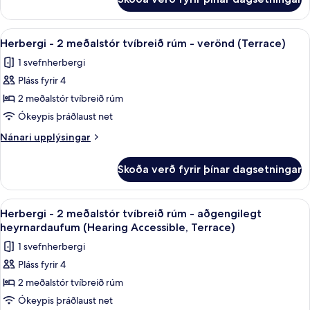
Herbergi
(Sofa
-
Sleeper,
mörg
Skoða
Rúmföt af bestu gerð, öryggishólf í he
View)
5
rúm
Herbergi - 2 meðalstór tvíbreið rúm - verönd (Terrace)
allar
-
1 svefnherbergi
aðgengilegt
myndir
heyrnardaufum
Pláss fyrir 4
fyrir
(Sofa
Herbergi
2 meðalstór tvíbreið rúm
Sleeper,
-
View)
Ókeypis þráðlaust net
2
Nánari
Nánari upplýsingar
meðalstór
upplýsingar
tvíbreið
fyrir
Skoða verð fyrir þínar dagsetningar
Herbergi
rúm
-
-
2
Skoða
Rúmföt af bestu gerð, öryggishólf í he
verönd
5
meðalstór
Herbergi - 2 meðalstór tvíbreið rúm - aðgengilegt
allar
tvíbreið
(Terrace)
heyrnardaufum (Hearing Accessible, Terrace)
rúm
myndir
1 svefnherbergi
-
fyrir
verönd
Pláss fyrir 4
Herbergi
(Terrace)
2 meðalstór tvíbreið rúm
-
2
Ókeypis þráðlaust net