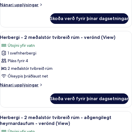
meðalstór
Nánari
Nánari upplýsingar
tvíbreið
upplýsingar
fyrir
rúm
Skoða verð fyrir þínar dagsetningar
Herbergi
-
-
aðgengilegt
2
Skoða
Rúmföt af bestu gerð, öryggishólf í he
5
heyrnardaufum
meðalstór
Herbergi - 2 meðalstór tvíbreið rúm - verönd (View)
allar
tvíbreið
(Hearing
Útsýni yfir vatn
rúm
myndir
Accessible,
-
1 svefnherbergi
fyrir
Terrace)
aðgengilegt
Herbergi
Pláss fyrir 4
heyrnardaufum
-
(Hearing
2 meðalstór tvíbreið rúm
Accessible,
2
Ókeypis þráðlaust net
Terrace)
meðalstór
Nánari
Nánari upplýsingar
tvíbreið
upplýsingar
rúm
fyrir
Skoða verð fyrir þínar dagsetningar
Herbergi
-
-
verönd
2
Skoða
Rúmföt af bestu gerð, öryggishólf í he
(View)
5
meðalstór
Herbergi - 2 meðalstór tvíbreið rúm - aðgengilegt
allar
tvíbreið
heyrnardaufum - verönd (View)
rúm
myndir
Útsýni yfir vatn