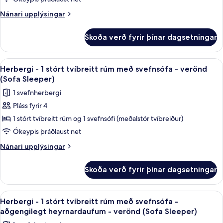
stórt
Nánari
Nánari upplýsingar
tvíbreitt
upplýsingar
fyrir
rúm
Skoða verð fyrir þínar dagsetningar
Herbergi
með
-
svefnsófa
1
Skoða
Rúmföt af bestu gerð, öryggishólf í he
4
(Sofa
stórt
Herbergi - 1 stórt tvíbreitt rúm með svefnsófa - verönd
allar
tvíbreitt
Sleeper)
(Sofa Sleeper)
rúm
myndir
1 svefnherbergi
með
fyrir
svefnsófa
Pláss fyrir 4
Herbergi
(Sofa
1 stórt tvíbreitt rúm og 1 svefnsófi (meðalstór tvíbreiður)
-
Sleeper)
1
Ókeypis þráðlaust net
stórt
Nánari
Nánari upplýsingar
tvíbreitt
upplýsingar
fyrir
rúm
Skoða verð fyrir þínar dagsetningar
Herbergi
með
-
svefnsófa
1
Skoða
Rúmföt af bestu gerð, öryggishólf í he
4
-
stórt
Herbergi - 1 stórt tvíbreitt rúm með svefnsófa -
allar
tvíbreitt
verönd
aðgengilegt heyrnardaufum - verönd (Sofa Sleeper)
rúm
myndir