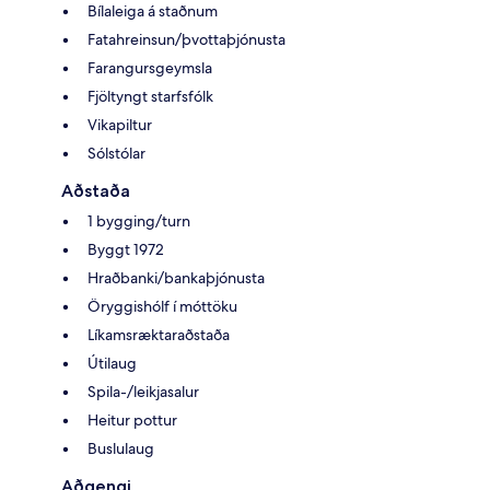
Bílaleiga á staðnum
Fatahreinsun/þvottaþjónusta
Farangursgeymsla
Fjöltyngt starfsfólk
Vikapiltur
Sólstólar
Aðstaða
1 bygging/turn
Byggt 1972
Hraðbanki/bankaþjónusta
Öryggishólf í móttöku
Líkamsræktaraðstaða
Útilaug
Spila-/leikjasalur
Heitur pottur
Buslulaug
Aðgengi