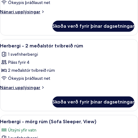
rúm
Ókeypis þráðlaust net
-
Nánari
Nánari upplýsingar
aðgengilegt
upplýsingar
heyrnardaufum
fyrir
Skoða verð fyrir þínar dagsetningar
Svíta
(Sofa
-
Sleeper,
mörg
Skoða
Rúmföt af bestu gerð, öryggishólf í he
View,
5
rúm
Herbergi - 2 meðalstór tvíbreið rúm
allar
-
Tub,
1 svefnherbergi
aðgengilegt
myndir
2
heyrnardaufum
Pláss fyrir 4
fyrir
Rooms)
(Sofa
Herbergi
2 meðalstór tvíbreið rúm
Sleeper,
-
View,
Ókeypis þráðlaust net
Tub,
2
Nánari
Nánari upplýsingar
2
meðalstór
upplýsingar
Rooms)
tvíbreið
fyrir
Skoða verð fyrir þínar dagsetningar
Herbergi
rúm
-
2
Skoða
Rúmföt af bestu gerð, öryggishólf í he
4
meðalstór
Herbergi - mörg rúm (Sofa Sleeper, View)
allar
tvíbreið
Útsýni yfir vatn
rúm
myndir