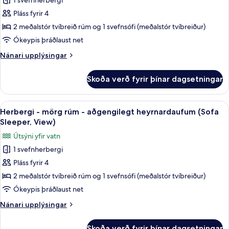
1 svefnherbergi
fyrir
Herbergi
Pláss fyrir 4
-
2 meðalstór tvíbreið rúm og 1 svefnsófi (meðalstór tvíbreiður)
mörg
Ókeypis þráðlaust net
rúm
Nánari
Nánari upplýsingar
(Sofa
upplýsingar
Sleeper,
fyrir
Skoða verð fyrir þínar dagsetningar
Herbergi
View)
-
mörg
Skoða
Rúmföt af bestu gerð, öryggishólf í he
4
rúm
Herbergi - mörg rúm - aðgengilegt heyrnardaufum (Sofa
allar
(Sofa
Sleeper, View)
Sleeper,
myndir
Útsýni yfir vatn
View)
fyrir
1 svefnherbergi
Herbergi
Pláss fyrir 4
-
mörg
2 meðalstór tvíbreið rúm og 1 svefnsófi (meðalstór tvíbreiður)
rúm
Ókeypis þráðlaust net
-
Nánari
Nánari upplýsingar
aðgengilegt
upplýsingar
heyrnardaufum
fyrir
Skoða verð fyrir þínar dagsetningar