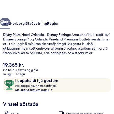
Orlando
-
Disney
rra
Næsta
Springs
88+
Yfirlit
Herbergi
Staðsetning
Reglur
Area
Drury Plaza Hotel Orlando - Disney Springs Area er á fínum stað, því
Disney Springs™ og Orlando Vineland Premium Outlets verslanirnar
eru í einungis 5 mínútna akstursfjarlægð. Þú getur buslað í
útilauginni, heimsótt einhvern af þeim 3 veitingastöðum sem eru á
staðnum til að fá þér bita, eða notið þess að á staðnum er
bar/setustofa þar sem tilvalið er að fá sér drykk. Á staðnum eru
einnig bar við sundlaugarbakkann, líkamsræktaraðstaða og heitur
Núverandi
19.365 kr.
pottur. Meðal þess sem ferðamenn sem hafa heimsótt staðinn eru
verð
inniheldur skatta og gjöld
sérstaklega ánægðir með eru sundlaugin og þægileg rúm.
er
16. ágú. - 17. ágú.
Útilaug, sólstólar
19.365 kr.
Umsagnir
9,8
Í uppáhaldi hjá gestum
F
af
Fær toppeinkunn frá ferðafólki
æ
Sjá allar 6.019 umsagnir
10,
r
Í
uppáhaldi
Vinsæl aðstaða
t
hjá
o
gestum
p