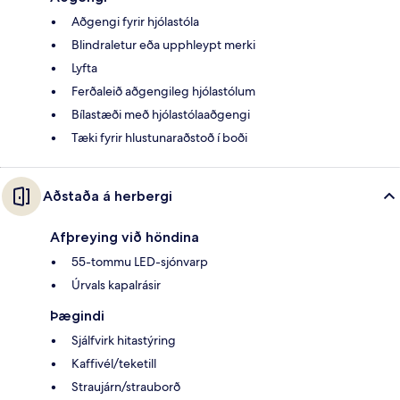
Aðgengi fyrir hjólastóla
Blindraletur eða upphleypt merki
Lyfta
Ferðaleið aðgengileg hjólastólum
Bílastæði með hjólastólaaðgengi
Tæki fyrir hlustunaraðstoð í boði
Aðstaða á herbergi
Afþreying við höndina
55-tommu LED-sjónvarp
Úrvals kapalrásir
Þægindi
Sjálfvirk hitastýring
Kaffivél/teketill
Straujárn/strauborð