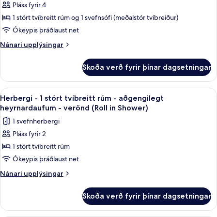
Pláss fyrir 4
-
gott
Sleeper,
aðgengi
1
1 stórt tvíbreitt rúm og 1 svefnsófi (meðalstór tvíbreiður)
View,
-
stórt
Ókeypis þráðlaust net
Tub)
verönd
tvíbreitt
(Sofa
Nánari
Nánari upplýsingar
rúm
Sleeper,
upplýsingar
View,
með
fyrir
Skoða verð fyrir þínar dagsetningar
Tub)
Herbergi
svefnsófa
-
-
1
Skoða
Rúmföt af bestu gerð, öryggishólf í he
gott
4
stórt
Herbergi - 1 stórt tvíbreitt rúm - aðgengilegt
allar
tvíbreitt
aðgengi
heyrnardaufum - verönd (Roll in Shower)
rúm
myndir
-
1 svefnherbergi
með
fyrir
verönd
svefnsófa
Pláss fyrir 2
Herbergi
(Sofa
-
1 stórt tvíbreitt rúm
-
gott
Sleeper,
aðgengi
1
Ókeypis þráðlaust net
Tub)
-
stórt
Nánari
Nánari upplýsingar
verönd
tvíbreitt
upplýsingar
(Sofa
fyrir
rúm
Sleeper,
Skoða verð fyrir þínar dagsetningar
Herbergi
Tub)
-
-
aðgengilegt
1