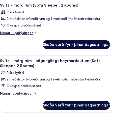
Skoða
Rúmföt af bestu gerð, öryggishólf í he
4
heyrnardaufum
stórt
Svíta - mörg rúm (Sofa Sleeper, 2 Rooms)
allar
tvíbreitt
-
Pláss fyrir 4
rúm
myndir
verönd
-
2 meðalstór tvíbreið rúm og 1 svefnsófi (meðalstór tvíbreiður)
fyrir
(Roll
aðgengilegt
Svíta
Ókeypis þráðlaust net
heyrnardaufum
in
-
-
Nánari
Nánari upplýsingar
Shower)
verönd
mörg
upplýsingar
(Roll
fyrir
rúm
Skoða verð fyrir þínar dagsetningar
in
Svíta
(Sofa
Shower)
-
Sleeper,
mörg
Skoða
Rúmföt af bestu gerð, öryggishólf í he
4
2
rúm
Svíta - mörg rúm - aðgengilegt heyrnardaufum (Sofa
allar
(Sofa
Rooms)
Sleeper, 2 Rooms)
Sleeper,
myndir
Pláss fyrir 4
2
fyrir
Rooms)
2 meðalstór tvíbreið rúm og 1 svefnsófi (meðalstór tvíbreiður)
Svíta
Ókeypis þráðlaust net
-
mörg
Nánari
Nánari upplýsingar
upplýsingar
rúm
fyrir
-
Skoða verð fyrir þínar dagsetningar
Svíta
aðgengilegt
-