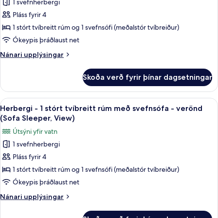
(Sofa
1 svefnherbergi
með
fyrir
Sleeper)
svefnsófa
Pláss fyrir 4
Herbergi
-
1 stórt tvíbreitt rúm og 1 svefnsófi (meðalstór tvíbreiður)
-
verönd
(Sofa
1
Ókeypis þráðlaust net
Sleeper)
stórt
Nánari
Nánari upplýsingar
tvíbreitt
upplýsingar
fyrir
rúm
Skoða verð fyrir þínar dagsetningar
Herbergi
með
-
svefnsófa
1
Skoða
Rúmföt af bestu gerð, öryggishólf í he
4
-
stórt
Herbergi - 1 stórt tvíbreitt rúm með svefnsófa - verönd
allar
tvíbreitt
aðgengilegt
(Sofa Sleeper, View)
rúm
myndir
heyrnardaufum
Útsýni yfir vatn
með
fyrir
-
svefnsófa
1 svefnherbergi
Herbergi
-
verönd
Pláss fyrir 4
-
aðgengilegt
(Sofa
heyrnardaufum
1
1 stórt tvíbreitt rúm og 1 svefnsófi (meðalstór tvíbreiður)
Sleeper)
-
stórt
Ókeypis þráðlaust net
verönd
tvíbreitt
(Sofa
Nánari
Nánari upplýsingar
rúm
Sleeper)
upplýsingar
með
fyrir