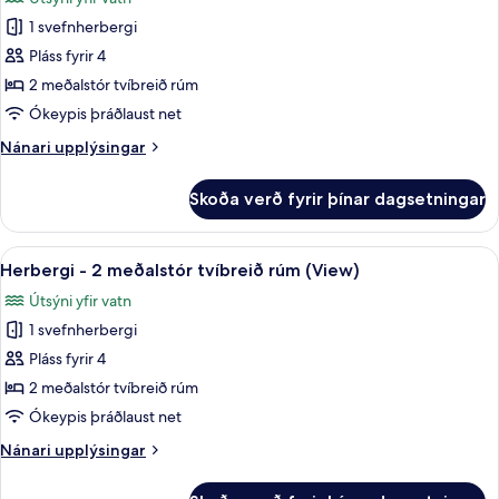
-
fyrir
verönd
1 svefnherbergi
Herbergi
(View)
Pláss fyrir 4
-
2
2 meðalstór tvíbreið rúm
meðalstór
Ókeypis þráðlaust net
tvíbreið
Nánari
Nánari upplýsingar
rúm
upplýsingar
-
fyrir
Skoða verð fyrir þínar dagsetningar
Herbergi
aðgengilegt
-
heyrnardaufum
2
Skoða
Rúmföt af bestu gerð, öryggishólf í he
-
5
meðalstór
Herbergi - 2 meðalstór tvíbreið rúm (View)
allar
tvíbreið
verönd
Útsýni yfir vatn
rúm
myndir
(View)
-
1 svefnherbergi
fyrir
aðgengilegt
Herbergi
Pláss fyrir 4
heyrnardaufum
-
-
2 meðalstór tvíbreið rúm
verönd
2
Ókeypis þráðlaust net
(View)
meðalstór
Nánari
Nánari upplýsingar
tvíbreið
upplýsingar
rúm
fyrir