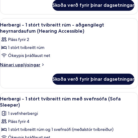
2
fyrir
stórt
Skoða verð fyrir þínar dagsetningar
Rooms)
Herbergi
tvíbreitt
-
rúm
1
Skoða
Rúmföt af bestu gerð, öryggishólf í he
4
stórt
Herbergi - 1 stórt tvíbreitt rúm - aðgengilegt
allar
tvíbreitt
heyrnardaufum (Hearing Accessible)
rúm
myndir
Pláss fyrir 2
fyrir
1 stórt tvíbreitt rúm
Herbergi
Ókeypis þráðlaust net
-
1
Nánari
Nánari upplýsingar
upplýsingar
stórt
fyrir
tvíbreitt
Skoða verð fyrir þínar dagsetningar
Herbergi
rúm
-
-
1
Skoða
Rúmföt af bestu gerð, öryggishólf í he
4
stórt
aðgengilegt
Herbergi - 1 stórt tvíbreitt rúm með svefnsófa (Sofa
allar
tvíbreitt
Sleeper)
heyrnardaufum
rúm
myndir
(Hearing
1 svefnherbergi
-
fyrir
Accessible)
aðgengilegt
Pláss fyrir 4
Herbergi
heyrnardaufum
1 stórt tvíbreitt rúm og 1 svefnsófi (meðalstór tvíbreiður)
-
(Hearing
Accessible)
1
Ókeypis þráðlaust net