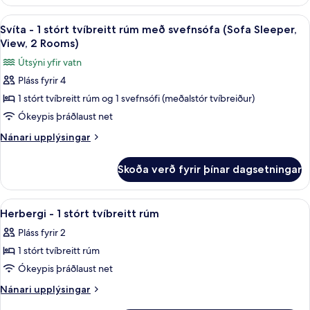
-
svefnsófa
1
Skoða
Rúmföt af bestu gerð, öryggishólf í he
4
(Sofa
stórt
Svíta - 1 stórt tvíbreitt rúm með svefnsófa (Sofa Sleeper,
allar
tvíbreitt
Sleeper,
View, 2 Rooms)
rúm
myndir
View,
Útsýni yfir vatn
með
fyrir
Tub,
svefnsófa
Pláss fyrir 4
Svíta
(Sofa
2
1 stórt tvíbreitt rúm og 1 svefnsófi (meðalstór tvíbreiður)
-
Sleeper,
Rooms)
View,
1
Ókeypis þráðlaust net
Tub,
stórt
Nánari
Nánari upplýsingar
2
tvíbreitt
upplýsingar
Rooms)
fyrir
rúm
Skoða verð fyrir þínar dagsetningar
Svíta
með
-
svefnsófa
1
Skoða
Rúmföt af bestu gerð, öryggishólf í he
4
(Sofa
stórt
Herbergi - 1 stórt tvíbreitt rúm
allar
tvíbreitt
Sleeper,
Pláss fyrir 2
rúm
myndir
View,
með
1 stórt tvíbreitt rúm
fyrir
2
svefnsófa
Herbergi
Ókeypis þráðlaust net
(Sofa
Rooms)
-
Sleeper,
Nánari
Nánari upplýsingar
View,
1
upplýsingar