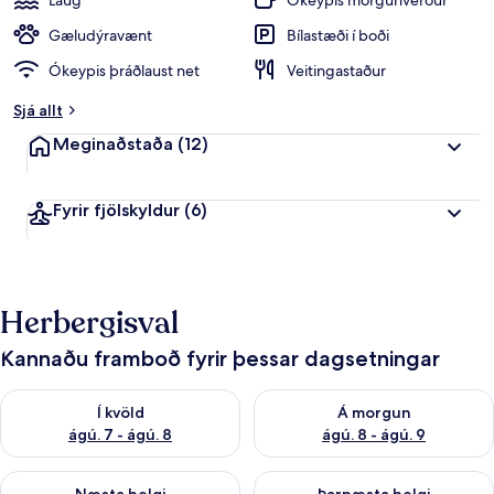
Laug
Ókeypis morgunverður
p
e
Gæludýravænt
Bílastæði í boði
i
Ókeypis þráðlaust net
Veitingastaður
n
k
Sjá allt
u
n
Meginaðstaða
(12)
n
f
Fyrir fjölskyldur
(6)
r
á
f
e
Herbergisval
r
ð
a
Kannaðu framboð fyrir þessar dagsetningar
f
ó
Athuga framboð í kvöld ágú. 7 - ágú. 8
Athuga framboð á morgun ágú.
l
Í kvöld
Á morgun
k
ágú. 7 - ágú. 8
ágú. 8 - ágú. 9
i
Athuga framboð næstu helgi ágú. 7 - ágú. 9
Athuga framboð þarnæstu helgi