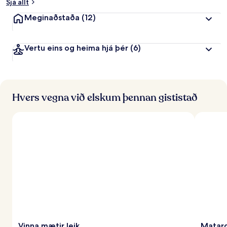
Sjá allt
Meginaðstaða
(12)
Vertu eins og heima hjá þér
(6)
Hvers vegna við elskum þennan gististað
Vinna mætir leik
Matarg