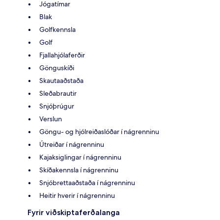
Jógatímar
Blak
Golfkennsla
Golf
Fjallahjólaferðir
Gönguskíði
Skautaaðstaða
Sleðabrautir
Snjóþrúgur
Verslun
Göngu- og hjólreiðaslóðar í nágrenninu
Útreiðar í nágrenninu
Kajaksiglingar í nágrenninu
Skíðakennsla í nágrenninu
Snjóbrettaaðstaða í nágrenninu
Heitir hverir í nágrenninu
Fyrir viðskiptaferðalanga