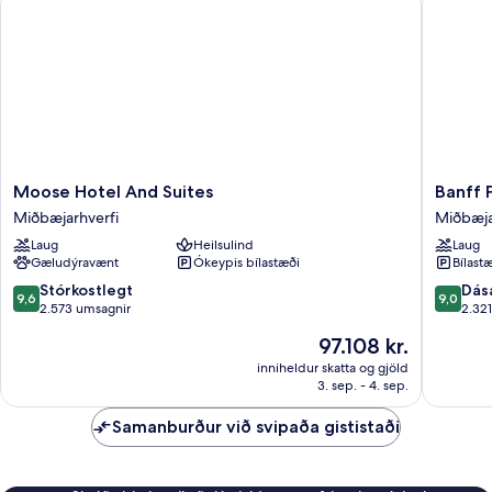
Moose
Banff
Moose Hotel And Suites
Banff 
Hotel
Park
Miðbæjarhverfi
Miðbæja
And
Lodge
Laug
Heilsulind
Laug
Suites
Miðbæja
Gæludýravænt
Ókeypis bílastæði
Bílastæ
Miðbæjarhverfi
9.6
9.0
Stórkostlegt
Dás
9,6
9,0
af
af
2.573 umsagnir
2.32
10,
10,
Verðið
97.108 kr.
Stórkostlegt,
Dásamle
er
2.573
2.321
inniheldur skatta og gjöld
97.108 kr.
3. sep. - 4. sep.
umsagnir
umsögn
Samanburður við svipaða gististaði