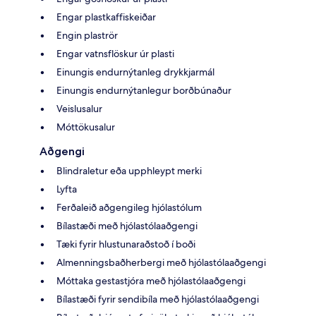
Engar plastkaffiskeiðar
Engin plaströr
Engar vatnsflöskur úr plasti
Einungis endurnýtanleg drykkjarmál
Einungis endurnýtanlegur borðbúnaður
Veislusalur
Móttökusalur
Aðgengi
Blindraletur eða upphleypt merki
Lyfta
Ferðaleið aðgengileg hjólastólum
Bílastæði með hjólastólaaðgengi
Tæki fyrir hlustunaraðstoð í boði
Almenningsbaðherbergi með hjólastólaaðgengi
Móttaka gestastjóra með hjólastólaaðgengi
Bílastæði fyrir sendibíla með hjólastólaaðgengi