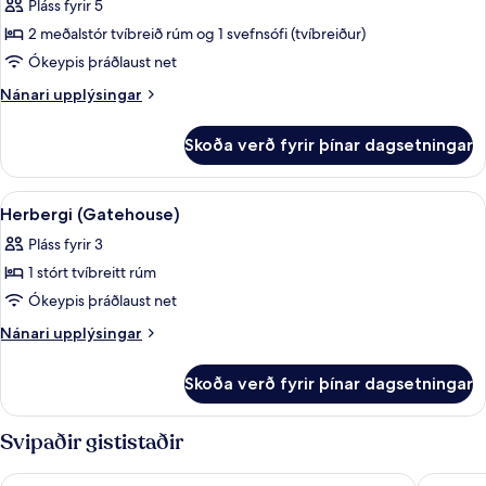
Pláss fyrir 5
myndir
2 meðalstór tvíbreið rúm og 1 svefnsófi (tvíbreiður)
fyrir
Gatehouse
Ókeypis þráðlaust net
Suite,
Nánari
Nánari upplýsingar
2
upplýsingar
fyrir
Queens
Skoða verð fyrir þínar dagsetningar
Gatehouse
Suite,
2
Skoða
Rúmföt af bestu gerð, dúnsængur, öryg
11
Queens
Herbergi (Gatehouse)
allar
Pláss fyrir 3
myndir
1 stórt tvíbreitt rúm
fyrir
Herbergi
Ókeypis þráðlaust net
(Gatehouse)
Nánari
Nánari upplýsingar
upplýsingar
fyrir
Skoða verð fyrir þínar dagsetningar
Herbergi
(Gatehouse)
Svipaðir gististaðir
Moose Hotel And Suites
Banff Pa