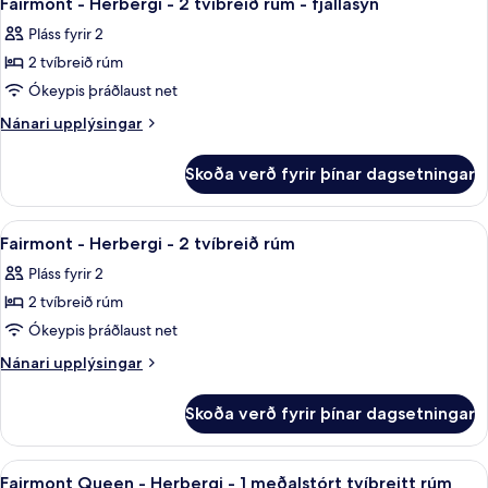
(Gatehouse)
Fairmont - Herbergi - 2 tvíbreið rúm - fjallasýn
allar
tvíbreið
Pláss fyrir 2
rúm
myndir
(Gatehouse)
2 tvíbreið rúm
fyrir
Fairmont
Ókeypis þráðlaust net
-
Nánari
Nánari upplýsingar
Herbergi
upplýsingar
fyrir
-
Skoða verð fyrir þínar dagsetningar
Fairmont
2
-
tvíbreið
Herbergi
Skoða
Rúmföt af bestu gerð, dúnsængur, öryg
7
rúm
-
Fairmont - Herbergi - 2 tvíbreið rúm
allar
2
-
Pláss fyrir 2
tvíbreið
myndir
fjallasýn
rúm
2 tvíbreið rúm
fyrir
-
Fairmont
Ókeypis þráðlaust net
fjallasýn
-
Nánari
Nánari upplýsingar
Herbergi
upplýsingar
fyrir
-
Skoða verð fyrir þínar dagsetningar
Fairmont
2
-
tvíbreið
Herbergi
Skoða
Rúmföt af bestu gerð, dúnsængur, öryg
5
rúm
-
Fairmont Queen - Herbergi - 1 meðalstórt tvíbreitt rúm