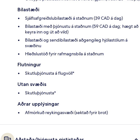
Bílastæði
Sjálfsafgreiðslubílastæði á staðnum (39 CAD á dag)
Bílastæði með þjónustu á staðnum (59 CAD á dag; hægt að
keyra inn og út að vild)
Bílastæði og sendibílastæði aðgengileg hjólastólum á
svæðinu
Hleðslustöð fyrir rafmagnsbíla á staðnum
Flutningur
Skutluþjónusta á flugvöll*
Utan svæðis
Skutluþjónusta*
Aðrar upplýsingar
Afmörkuð reykingasvæði (sektað fyrir brot)
Aðstaða/þjónusta gististaðar