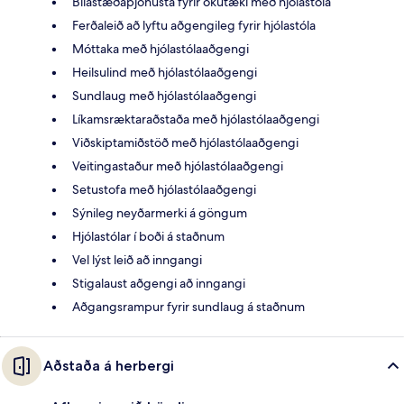
Bílastæðaþjónusta fyrir ökutæki með hjólastóla
Ferðaleið að lyftu aðgengileg fyrir hjólastóla
Móttaka með hjólastólaaðgengi
Heilsulind með hjólastólaaðgengi
Sundlaug með hjólastólaaðgengi
Líkamsræktaraðstaða með hjólastólaaðgengi
Viðskiptamiðstöð með hjólastólaaðgengi
Veitingastaður með hjólastólaaðgengi
Setustofa með hjólastólaaðgengi
Sýnileg neyðarmerki á göngum
Hjólastólar í boði á staðnum
Vel lýst leið að inngangi
Stigalaust aðgengi að inngangi
Aðgangsrampur fyrir sundlaug á staðnum
Aðstaða á herbergi