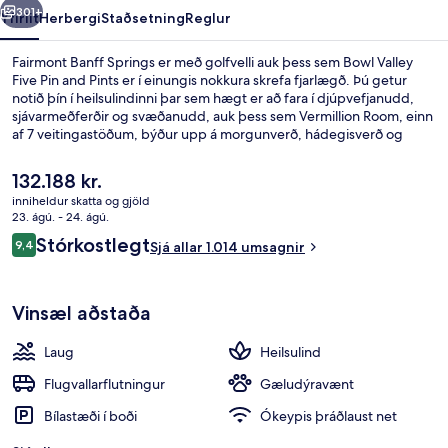
301+
Yfirlit
Herbergi
Staðsetning
Reglur
Fairmont Banff Springs er með golfvelli auk þess sem Bowl Valley
Five Pin and Pints er í einungis nokkura skrefa fjarlægð. Þú getur
notið þín í heilsulindinni þar sem hægt er að fara í djúpvefjanudd,
sjávarmeðferðir og svæðanudd, auk þess sem Vermillion Room, einn
af 7 veitingastöðum, býður upp á morgunverð, hádegisverð og
kvöldverð, en alþjóðleg matargerðarlist er sérhæfing staðarins.
Meðal annarra þæginda sem þú færð á þessu orlofssvæði fyrir
Núverandi
132.188 kr.
vandláta eru 3 barir/setustofur, innilaug og útilaug. Aðrir ferðamenn
verð
inniheldur skatta og gjöld
hafa verið ánægðir með hjálpsamt starfsfólk og ástand gististaðarins
er
23. ágú. - 24. ágú.
almennt.
7 veitingastaðir; morgunverður, hádeg
132.188 kr.
Umsagnir
Stórkostlegt
9,4
Sjá allar 1.014 umsagnir
9,4 af 10
Vinsæl aðstaða
Laug
Heilsulind
Flugvallarflutningur
Gæludýravænt
Bílastæði í boði
Ókeypis þráðlaust net