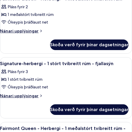
allar
2
Pláss fyrir 2
tvíbreið
myndir
rúm
1 meðalstórt tvíbreitt rúm
fyrir
Fairmont
Ókeypis þráðlaust net
Queen
Nánari
Nánari upplýsingar
-
upplýsingar
fyrir
Herbergi
Skoða verð fyrir þínar dagsetningar
Fairmont
-
Queen
1
-
Skoða
Rúmföt af bestu gerð, dúnsængur, öryg
5
meðalstórt
Herbergi
Signature-herbergi - 1 stórt tvíbreitt rúm - fjallasýn
allar
-
tvíbreitt
Pláss fyrir 3
1
myndir
rúm
meðalstórt
1 stórt tvíbreitt rúm
fyrir
tvíbreitt
Signature-
Ókeypis þráðlaust net
rúm
herbergi
Nánari
Nánari upplýsingar
-
upplýsingar
fyrir
1
Skoða verð fyrir þínar dagsetningar
Signature-
stórt
herbergi
tvíbreitt
-
Skoða
Rúmföt af bestu gerð, dúnsængur, öryg
7
rúm
1
Fairmont Queen - Herbergi - 1 meðalstórt tvíbreitt rúm -
allar