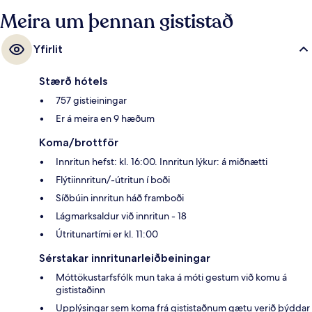
Meira um þennan gististað
Yfirlit
Stærð hótels
757 gistieiningar
Er á meira en 9 hæðum
Koma/brottför
Innritun hefst: kl. 16:00. Innritun lýkur: á miðnætti
Flýtiinnritun/-útritun í boði
Síðbúin innritun háð framboði
Lágmarksaldur við innritun - 18
Útritunartími er kl. 11:00
Sérstakar innritunarleiðbeiningar
Móttökustarfsfólk mun taka á móti gestum við komu á
gististaðinn
Upplýsingar sem koma frá gististaðnum gætu verið þýddar