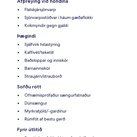
Afþreying við höndina
Flatskjársjónvarp
Sjónvarpsstöðvar í háum gæðaflokki
Kvikmyndir gegn gjaldi
Þægindi
Sjálfvirk hitastýring
Kaffivél/teketill
Baðsloppar og inniskór
Barnainniskór
Straujárn/strauborð
Sofðu rótt
Ofnæmisprófaður sængurfatnaður
Dúnsængur
Myrkratjöld/-gardínur
Rúmföt af bestu gerð
Fyrir útlitið