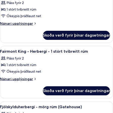
tvíbreitt
Pláss fyrir 2
1
myndir
rúm
stórt
1 stórt tvíbreitt rúm
fyrir
-
tvíbreitt
Fairmont
Ókeypis þráðlaust net
rúm
fjallasýn
King
-
Nánari
Nánari upplýsingar
fjallasýn
-
upplýsingar
fyrir
Herbergi
Skoða verð fyrir þínar dagsetningar
Fairmont
-
King
1
-
Skoða
Rúmföt af bestu gerð, dúnsængur, öryg
5
stórt
Herbergi
Fairmont King - Herbergi - 1 stórt tvíbreitt rúm
allar
-
tvíbreitt
Pláss fyrir 2
1
myndir
rúm
stórt
1 stórt tvíbreitt rúm
fyrir
-
tvíbreitt
Fairmont
Ókeypis þráðlaust net
rúm
fjallasýn
King
-
Nánari
Nánari upplýsingar
fjallasýn
-
upplýsingar
fyrir
Herbergi
Skoða verð fyrir þínar dagsetningar
Fairmont
-
King
1
-
Skoða
Fjölskylduherbergi - mörg rúm (Gateho
15
stórt
Herbergi
Fjölskylduherbergi - mörg rúm (Gatehouse)
allar
-
tvíbreitt