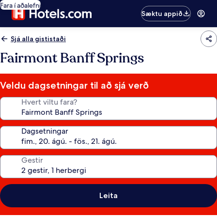
Fara í aðalefni
Sæktu appið
Sjá alla gististaði
Fairmont Banff Springs
Veldu dagsetningar til að sjá verð
Hvert viltu fara?
Dagsetningar
Gestir
Leita