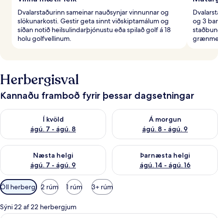
Dvalarstaðurinn sameinar nauðsynjar vinnunnar og
Dvalarst
slökunarkosti. Gestir geta sinnt viðskiptamálum og
og 3 bar
síðan notið heilsulindarþjónustu eða spilað golf á 18
staðbund
holu golfvellinum.
grænmet
Herbergisval
Kannaðu framboð fyrir þessar dagsetningar
Athuga framboð í kvöld ágú. 7 - ágú. 8
Athuga framboð á morgun ágú.
Í kvöld
Á morgun
ágú. 7 - ágú. 8
ágú. 8 - ágú. 9
Athuga framboð næstu helgi ágú. 7 - ágú. 9
Athuga framboð þarnæstu helgi
Næsta helgi
Þarnæsta helgi
ágú. 7 - ágú. 9
ágú. 14 - ágú. 16
Síur
Öll herbergi
2 rúm
1 rúm
3+ rúm
í
boði
Sýni 22 af 22 herbergjum
fyrir
Deluxe-herbergi - 2 meðalstór tvíbrei