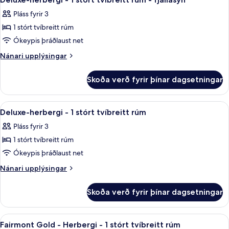
allar
tvíbreið
fjallasýn
Pláss fyrir 3
rúm
myndir
-
1 stórt tvíbreitt rúm
fyrir
fjallasýn
Deluxe-
Ókeypis þráðlaust net
herbergi
Nánari
Nánari upplýsingar
-
upplýsingar
fyrir
1
Skoða verð fyrir þínar dagsetningar
Deluxe-
stórt
herbergi
tvíbreitt
-
Skoða
Deluxe-herbergi - 1 stórt tvíbreitt rú
6
rúm
1
Deluxe-herbergi - 1 stórt tvíbreitt rúm
allar
stórt
-
Pláss fyrir 3
tvíbreitt
myndir
fjallasýn
rúm
1 stórt tvíbreitt rúm
fyrir
-
Deluxe-
Ókeypis þráðlaust net
fjallasýn
herbergi
Nánari
Nánari upplýsingar
-
upplýsingar
fyrir
1
Skoða verð fyrir þínar dagsetningar
Deluxe-
stórt
herbergi
tvíbreitt
-
Skoða
Rúmföt af bestu gerð, dúnsængur, öryg
6
rúm
1
Fairmont Gold - Herbergi - 1 stórt tvíbreitt rúm