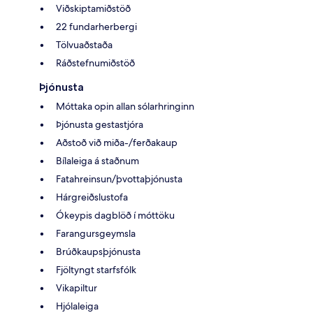
Viðskiptamiðstöð
22 fundarherbergi
Tölvuaðstaða
Ráðstefnumiðstöð
Þjónusta
Móttaka opin allan sólarhringinn
Þjónusta gestastjóra
Aðstoð við miða-/ferðakaup
Bílaleiga á staðnum
Fatahreinsun/þvottaþjónusta
Hárgreiðslustofa
Ókeypis dagblöð í móttöku
Farangursgeymsla
Brúðkaupsþjónusta
Fjöltyngt starfsfólk
Vikapiltur
Hjólaleiga