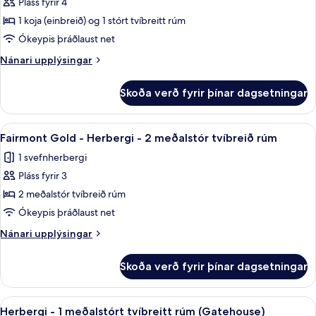
Pláss fyrir 4
1
myndir
rúm
stórt
1 koja (einbreið) og 1 stórt tvíbreitt rúm
fyrir
tvíbreitt
Fjölskylduherbergi
Ókeypis þráðlaust net
rúm
-
Nánari
Nánari upplýsingar
mörg
upplýsingar
fyrir
rúm
Skoða verð fyrir þínar dagsetningar
Fjölskylduherbergi
(Gatehouse)
-
mörg
Skoða
Rúmföt af bestu gerð, dúnsængur, öryg
7
rúm
Fairmont Gold - Herbergi - 2 meðalstór tvíbreið rúm
allar
(Gatehouse)
1 svefnherbergi
myndir
Pláss fyrir 3
fyrir
Fairmont
2 meðalstór tvíbreið rúm
Gold
Ókeypis þráðlaust net
-
Nánari
Nánari upplýsingar
Herbergi
upplýsingar
-
fyrir
Skoða verð fyrir þínar dagsetningar
Fairmont
2
Gold
meðalstór
-
Skoða
Rúmföt af bestu gerð, dúnsængur, öryg
tvíbreið
11
Herbergi
Herbergi - 1 meðalstórt tvíbreitt rúm (Gatehouse)