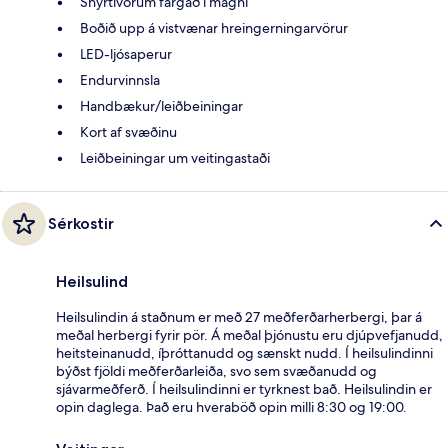
Snyrtivörum fargað í magni
Boðið upp á vistvænar hreingerningarvörur
LED-ljósaperur
Endurvinnsla
Handbækur/leiðbeiningar
Kort af svæðinu
Leiðbeiningar um veitingastaði
Sérkostir
Heilsulind
Heilsulindin á staðnum er með 27 meðferðarherbergi, þar á
meðal herbergi fyrir pör. Á meðal þjónustu eru djúpvefjanudd,
heitsteinanudd, íþróttanudd og sænskt nudd. Í heilsulindinni
býðst fjöldi meðferðarleiða, svo sem svæðanudd og
sjávarmeðferð. Í heilsulindinni er tyrknest bað. Heilsulindin er
opin daglega. Það eru hveraböð opin milli 8:30 og 19:00.