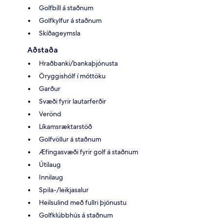
Golfbíll á staðnum
Golfkylfur á staðnum
Skíðageymsla
Aðstaða
Hraðbanki/bankaþjónusta
Öryggishólf í móttöku
Garður
Svæði fyrir lautarferðir
Verönd
Líkamsræktarstöð
Golfvöllur á staðnum
Æfingasvæði fyrir golf á staðnum
Útilaug
Innilaug
Spila-/leikjasalur
Heilsulind með fullri þjónustu
Golfklúbbhús á staðnum