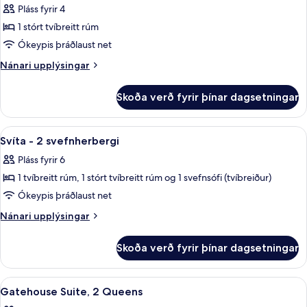
Pláss fyrir 4
myndir
1 stórt tvíbreitt rúm
fyrir
Svíta
Ókeypis þráðlaust net
-
Nánari
Nánari upplýsingar
1
upplýsingar
fyrir
svefnherbergi
Skoða verð fyrir þínar dagsetningar
Svíta
-
1
Skoða
Svíta - 2 svefnherbergi | Rúmföt af be
11
svefnherbergi
Svíta - 2 svefnherbergi
allar
Pláss fyrir 6
myndir
1 tvíbreitt rúm, 1 stórt tvíbreitt rúm og 1 svefnsófi (tvíbreiður)
fyrir
Svíta
Ókeypis þráðlaust net
-
Nánari
Nánari upplýsingar
2
upplýsingar
fyrir
svefnherbergi
Skoða verð fyrir þínar dagsetningar
Svíta
-
2
Skoða
Rúmföt af bestu gerð, dúnsængur, öryg
14
svefnherbergi
Gatehouse Suite, 2 Queens
allar