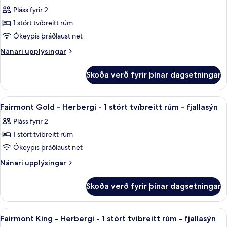
allar
stórt
Pláss fyrir 2
tvíbreitt
myndir
rúm
1 stórt tvíbreitt rúm
fyrir
Fairmont
Ókeypis þráðlaust net
Gold
Nánari
Nánari upplýsingar
-
upplýsingar
fyrir
Herbergi
Skoða verð fyrir þínar dagsetningar
Fairmont
-
Gold
1
-
Skoða
Fairmont Gold - Herbergi - 1 stórt tvíb
6
stórt
Herbergi
Fairmont Gold - Herbergi - 1 stórt tvíbreitt rúm - fjallasýn
allar
-
tvíbreitt
Pláss fyrir 2
1
myndir
rúm
stórt
1 stórt tvíbreitt rúm
fyrir
tvíbreitt
Fairmont
Ókeypis þráðlaust net
rúm
Gold
Nánari
Nánari upplýsingar
-
upplýsingar
fyrir
Herbergi
Skoða verð fyrir þínar dagsetningar
Fairmont
-
Gold
1
-
Skoða
Rúmföt af bestu gerð, dúnsængur, öryg
6
stórt
Herbergi
Fairmont King - Herbergi - 1 stórt tvíbreitt rúm - fjallasýn
allar
-