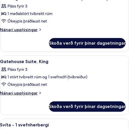
allar
-
rúm
Pláss fyrir 3
2
myndir
meðalstór
1 meðalstórt tvíbreitt rúm
fyrir
tvíbreið
Herbergi
Ókeypis þráðlaust net
rúm
-
Nánari
Nánari upplýsingar
1
upplýsingar
fyrir
meðalstórt
Skoða verð fyrir þínar dagsetningar
Herbergi
tvíbreitt
-
rúm
1
Skoða
Rúmföt af bestu gerð, dúnsængur, öryg
13
(Gatehouse)
meðalstórt
Gatehouse Suite, King
allar
tvíbreitt
Pláss fyrir 3
rúm
myndir
(Gatehouse)
1 stórt tvíbreitt rúm og 1 svefnsófi (tvíbreiður)
fyrir
Gatehouse
Ókeypis þráðlaust net
Suite,
Nánari
Nánari upplýsingar
King
upplýsingar
fyrir
Skoða verð fyrir þínar dagsetningar
Gatehouse
Suite,
King
Skoða
Snyrtivörur frá þekktum framleiðendum
8
Svíta - 1 svefnherbergi
allar