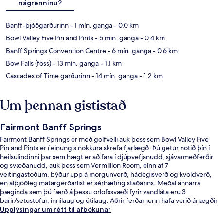
nágrenninu?
Banff-þjóðgarðurinn
- 1 mín. ganga
- 0.0 km
Bowl Valley Five Pin and Pints
- 5 mín. ganga
- 0.4 km
Banff Springs Convention Centre
- 6 mín. ganga
- 0.6 km
Bow Falls (foss)
- 13 mín. ganga
- 1.1 km
Cascades of Time garðurinn
- 14 mín. ganga
- 1.2 km
Um þennan gististað
Fairmont Banff Springs
Fairmont Banff Springs er með golfvelli auk þess sem Bowl Valley Five
Pin and Pints er í einungis nokkura skrefa fjarlægð. Þú getur notið þín í
heilsulindinni þar sem hægt er að fara í djúpvefjanudd, sjávarmeðferðir
og svæðanudd, auk þess sem Vermillion Room, einn af 7
veitingastöðum, býður upp á morgunverð, hádegisverð og kvöldverð,
en alþjóðleg matargerðarlist er sérhæfing staðarins. Meðal annarra
þæginda sem þú færð á þessu orlofssvæði fyrir vandláta eru 3
barir/setustofur, innilaug og útilaug. Aðrir ferðamenn hafa verið ánægðir
með hjálpsamt starfsfólk og ástand gististaðarins almennt.
Upplýsingar um rétt til afbókunar