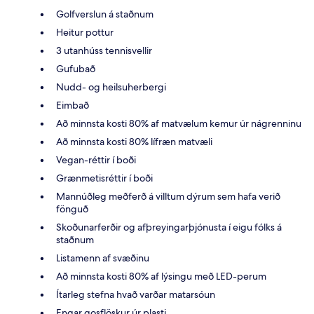
Golfverslun á staðnum
Heitur pottur
3 utanhúss tennisvellir
Gufubað
Nudd- og heilsuherbergi
Eimbað
Að minnsta kosti 80% af matvælum kemur úr nágrenninu
Að minnsta kosti 80% lífræn matvæli
Vegan-réttir í boði
Grænmetisréttir í boði
Mannúðleg meðferð á villtum dýrum sem hafa verið
fönguð
Skoðunarferðir og afþreyingarþjónusta í eigu fólks á
staðnum
Listamenn af svæðinu
Að minnsta kosti 80% af lýsingu með LED-perum
Ítarleg stefna hvað varðar matarsóun
Engar gosflöskur úr plasti