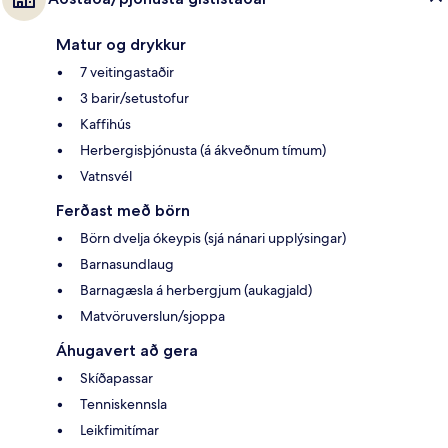
Matur og drykkur
7 veitingastaðir
3 barir/setustofur
Kaffihús
Herbergisþjónusta (á ákveðnum tímum)
Vatnsvél
Ferðast með börn
Börn dvelja ókeypis (sjá nánari upplýsingar)
Barnasundlaug
Barnagæsla á herbergjum (aukagjald)
Matvöruverslun/sjoppa
Áhugavert að gera
Skíðapassar
Tenniskennsla
Leikfimitímar