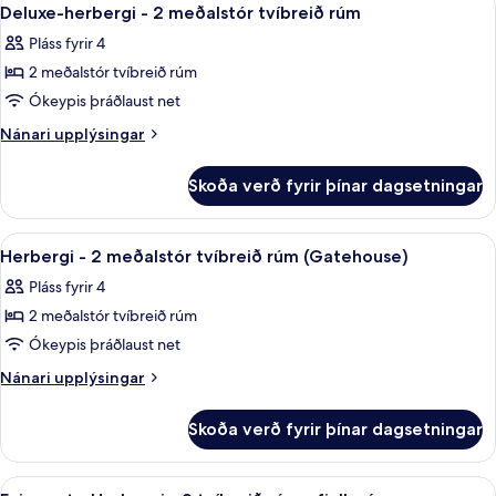
Skoða
6
Deluxe-herbergi - 2 meðalstór tvíbreið rúm
herbergi
allar
Pláss fyrir 4
myndir
2 meðalstór tvíbreið rúm
fyrir
Deluxe-
Ókeypis þráðlaust net
herbergi
Nánari
Nánari upplýsingar
-
upplýsingar
fyrir
2
Skoða verð fyrir þínar dagsetningar
Deluxe-
meðalstór
herbergi
tvíbreið
-
Skoða
Herbergi - 2 meðalstór tvíbreið rúm (
9
rúm
2
Herbergi - 2 meðalstór tvíbreið rúm (Gatehouse)
allar
meðalstór
Pláss fyrir 4
tvíbreið
myndir
rúm
2 meðalstór tvíbreið rúm
fyrir
Herbergi
Ókeypis þráðlaust net
-
Nánari
Nánari upplýsingar
2
upplýsingar
fyrir
meðalstór
Skoða verð fyrir þínar dagsetningar
Herbergi
tvíbreið
-
rúm
2
Skoða
Rúmföt af bestu gerð, dúnsængur, öryg
7
meðalstór