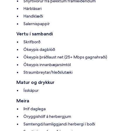
Snyrtivörur frá þekktum framleiðendum
Hárblásari
Handklæði
Salernispappír
Vertu í sambandi
Skrifborð
Ókeypis dagblöð
Ókeypis þráðlaust net (25+ Mbps gagnahraði)
Ókeypis innanbæjarsímtöl
Straumbreytar/hleðslutæki
Matur og drykkur
Ísskápur
Meira
Þrif daglega
Öryggishólf á herbergjum
Samtengd/samliggjandi herbergi í boði