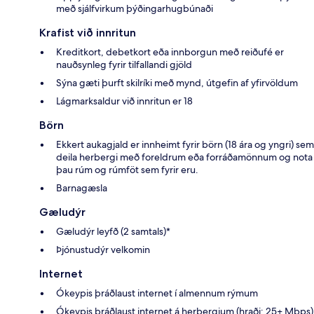
með sjálfvirkum þýðingarhugbúnaði
Krafist við innritun
Kreditkort, debetkort eða innborgun með reiðufé er
nauðsynleg fyrir tilfallandi gjöld
Sýna gæti þurft skilríki með mynd, útgefin af yfirvöldum
Lágmarksaldur við innritun er 18
Börn
Ekkert aukagjald er innheimt fyrir börn (18 ára og yngri) sem
deila herbergi með foreldrum eða forráðamönnum og nota
þau rúm og rúmföt sem fyrir eru.
Barnagæsla
Gæludýr
Gæludýr leyfð (2 samtals)*
Þjónustudýr velkomin
Internet
Ókeypis þráðlaust internet í almennum rýmum
Ókeypis þráðlaust internet á herbergjum (hraði: 25+ Mbps)