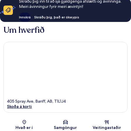
Skráðu þig inn til að sjá gjaldgenga afslætti og ávinninga.
Meiri ávinningur fyrir meiri ævintýri!
Innskrá
Skráðu þig, það er ókeypis
Um hverfið
405 Spray Ave, Banff, AB, T1L1J4
Skoða á korti
Kort
Hvað er í
Samgöngur
Veitingastaðir