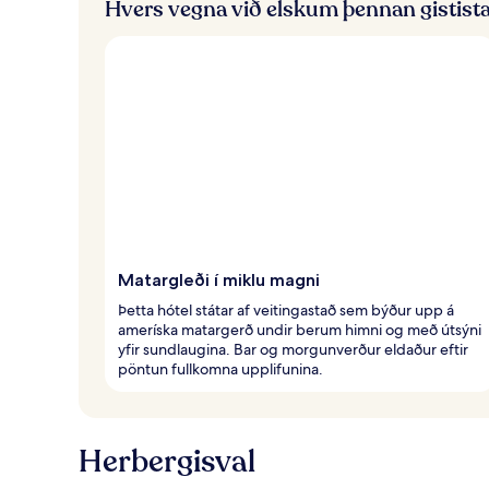
Hvers vegna við elskum þennan gistist
Matargleði í miklu magni
Þetta hótel státar af veitingastað sem býður upp á
ameríska matargerð undir berum himni og með útsýni
yfir sundlaugina. Bar og morgunverður eldaður eftir
pöntun fullkomna upplifunina.
Herbergisval