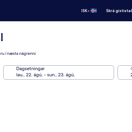
•
ISK
Skrá gistista
l
eru í næsta nágrenni
Dagsetningar