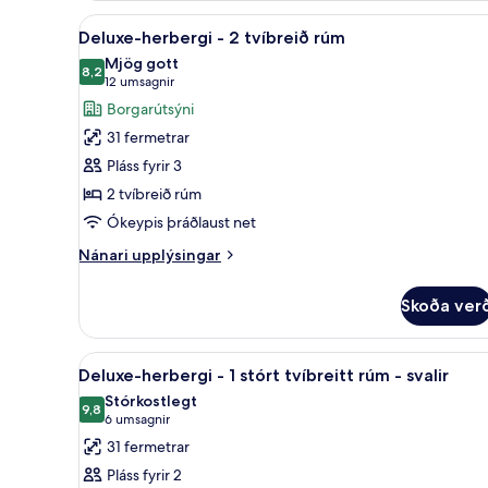
-
aðgengi
Skoða
Ítölsk Frette-rúmföt, rúmföt 
4
1
Deluxe-herbergi - 2 tvíbreið rúm
allar
stórt
Mjög gott
tvíbreitt
myndir
8,2
8,2 af 10
(12
12 umsagnir
rúm
fyrir
umsagnir)
Borgarútsýni
-
Deluxe-
gott
31 fermetrar
herbergi
aðgengi
Pláss fyrir 3
-
2 tvíbreið rúm
2
Ókeypis þráðlaust net
tvíbreið
rúm
Nánari
Nánari upplýsingar
upplýsingar
fyrir
Skoða ver
Deluxe-
herbergi
-
Skoða
Ítölsk Frette-rúmföt, rúmföt 
6
2
Deluxe-herbergi - 1 stórt tvíbreitt rúm - svalir
allar
tvíbreið
Stórkostlegt
rúm
myndir
9,8
9,8 af 10
(6
6 umsagnir
fyrir
umsagnir)
31 fermetrar
Deluxe-
Pláss fyrir 2