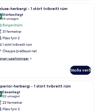
u gerð, dúnsængur
koða
Deluxe-herbergi - 1 stórt tvíbreitt rúm | Ítö
íbreið
6
luxe-herbergi - 1 stórt tvíbreitt rúm
lar
úm
Stórkostlegt
yndir
4
9,4 af 10
(29
29 umsagnir
rir
umsagnir)
Borgarútsýni
eluxe-
31 fermetrar
erbergi
Pláss fyrir 2
1 stórt tvíbreitt rúm
Ókeypis þráðlaust net
tórt
íbreitt
nari
nari upplýsingar
úm
plýsingar
rir
Skoða verð
luxe-
rbergi
rúm | Ítölsk Frette-rúmföt, rúmföt af bestu gerð, dúnsængur
koða
Superior-herbergi - 1 stórt tvíbreitt rúm | Ít
4
perior-herbergi - 1 stórt tvíbreitt rúm
lar
órt
Dásamlegt
íbreitt
yndir
0
9,0 af 10
(122
122 umsagnir
úm
rir
umsagnir)
22 fermetrar
uperior-
Pláss fyrir 2