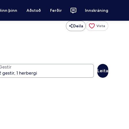
ðinn þinn
Aðstoð
Ferðir
Innskráning
Deila
Vista
Gestir
Leita