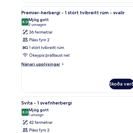
herbergi
-
Skoða
Ítölsk Frette-rúmföt, rúmföt 
5
1
Premier-herbergi - 1 stórt tvíbreitt rúm - svalir
allar
stórt
Mjög gott
tvíbreitt
myndir
8,0
8,0 af 10
(2
2 umsagnir
rúm
fyrir
umsagnir)
36 fermetrar
-
Premier-
svalir
Pláss fyrir 2
herbergi
1 stórt tvíbreitt rúm
-
Ókeypis þráðlaust net
1
stórt
Nánari
Nánari upplýsingar
upplýsingar
tvíbreitt
fyrir
rúm
Premier-
-
Skoða ver
herbergi
svalir
-
1
Skoða
Svíta - 1 svefnherbergi | Ítöl
stórt
6
Svíta - 1 svefnherbergi
allar
tvíbreitt
Mjög gott
rúm
myndir
8,0
8,0 af 10
(1
1 umsögn
-
fyrir
umsögn)
42 fermetrar
svalir
Svíta
Pláss fyrir 2