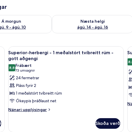
gar
ð á morgun ágú. 9 - ágú. 10
Athuga framboð næstu helgi ágú. 14 -
Á morgun
Næsta helgi
gú. 9 - ágú. 10
ágú. 14 - ágú. 16
íbreitt rúm - gott aðgengi | Ítölsk Frette-rúmföt, rúmföt af bestu gerð, dúns
Skoða
Superior-herbergi - 1 meðalstórt tvíb
S
6
Superior-herbergi - 1 meðalstórt tvíbreitt rúm -
Su
allar
al
gott aðgengi
myndir
m
8,
Frábært
8,8
fyrir
fy
8,8 af 10
(73
73 umsagnir
Superior-
S
umsagnir)
24 fermetrar
herbergi
h
Pláss fyrir 2
-
-
1 meðalstórt tvíbreitt rúm
1
2
Ókeypis þráðlaust net
meðalstórt
t
Ná
Ná
up
Nánari
tvíbreitt
Nánari upplýsingar
r
fy
upplýsingar
rúm
Su
fyrir
ð
-
Skoða verð
he
Superior-
gott
-
herbergi