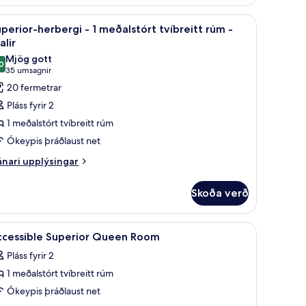
u gerð, dúnsængur
koða
Ítölsk Frette-rúmföt, rúmföt af bestu gerð, 
órt
4
perior-herbergi - 1 meðalstórt tvíbreitt rúm -
íbreitt
lar
alir
úm
yndir
Mjög gott
0
rir
8,0 af 10
(35
35 umsagnir
uperior-
umsagnir)
20 fermetrar
erbergi
Pláss fyrir 2
1 meðalstórt tvíbreitt rúm
Ókeypis þráðlaust net
eðalstórt
nari
íbreitt
nari upplýsingar
plýsingar
úm
rir
Skoða verð
perior-
alir
rbergi
u gerð, dúnsængur
koða
Ítölsk Frette-rúmföt, rúmföt af bestu gerð, 
7
ccessible Superior Queen Room
lar
ðalstórt
Pláss fyrir 2
íbreitt
yndir
úm
1 meðalstórt tvíbreitt rúm
rir
ccessible
Ókeypis þráðlaust net
alir