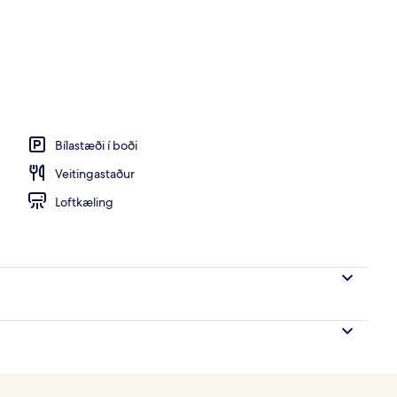
kl. 09:00 til kl. 21:00, sólhlífar
Bílastæði í boði
Veitingastaður
Loftkæling