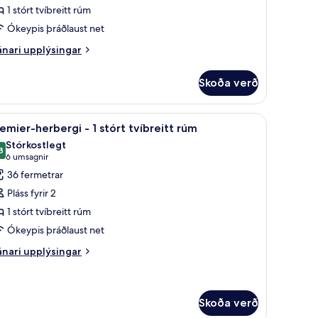
erbergi
1 stórt tvíbreitt rúm
Ókeypis þráðlaust net
tórt
nari
nari upplýsingar
plýsingar
íbreitt
rir
úm
Skoða verð
perior-
rbergi
 | Ítölsk Frette-rúmföt, rúmföt af bestu gerð, dúnsængur
koða
Premier-herbergi - 1 stórt tvíbreitt rúm | Ítö
6
emier-herbergi - 1 stórt tvíbreitt rúm
lar
órt
Stórkostlegt
íbreitt
yndir
8
9,8 af 10
(6
6 umsagnir
úm
rir
umsagnir)
36 fermetrar
remier-
Pláss fyrir 2
erbergi
1 stórt tvíbreitt rúm
Ókeypis þráðlaust net
tórt
nari
nari upplýsingar
plýsingar
íbreitt
rir
úm
emier-
rbergi
Skoða verð