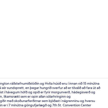
Svíta - 1 stó
ington ráðstefnumiðstöðin og Hvíta húsið eru í innan við 15 mínútna
ér sundsprett, en þegar hungrið sverfur að er tilvalið að fara út að
ist í hávegum höfð og opið er fyrir morgunverð, hádegisverð og
Morgunverðu
, líkamsrækt sem er opin allan sólarhringinn og
gðir með skoðunarferðirnar sem bjóðast í nágrenninu og hversu
in er í 7 mínútna göngufjarlægð og 7th St. Convention Center