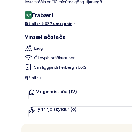
lestarstöðin er í 10 mínútna göngufjarlægð.
Umsagnir
Frábært
8,8
8,8 af 10
Útilaug, opið 
Sjá allar 5.379 umsagnir
Vinsæl aðstaða
Laug
Ókeypis þráðlaust net
Samliggjandi herbergi í boði
Sjá allt
Meginaðstaða
(12)
Fyrir fjölskyldur
(6)