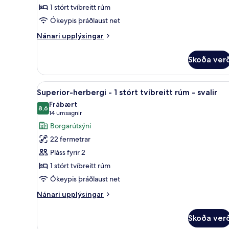
herbergi
1 stórt tvíbreitt rúm
-
Ókeypis þráðlaust net
1
stórt
Nánari
Nánari upplýsingar
upplýsingar
tvíbreitt
fyrir
rúm
Skoða ver
Deluxe-
-
herbergi
svalir
-
Skoða
Superior-herbergi - 1 stórt tví
6
1
Superior-herbergi - 1 stórt tvíbreitt rúm - svalir
allar
stórt
Frábært
tvíbreitt
myndir
8,6
8,6 af 10
(14
14 umsagnir
rúm
fyrir
umsagnir)
Borgarútsýni
-
Superior-
svalir
22 fermetrar
herbergi
Pláss fyrir 2
-
1 stórt tvíbreitt rúm
1
Ókeypis þráðlaust net
stórt
tvíbreitt
Nánari
Nánari upplýsingar
rúm
upplýsingar
fyrir
-
Skoða ver
Superior-
svalir