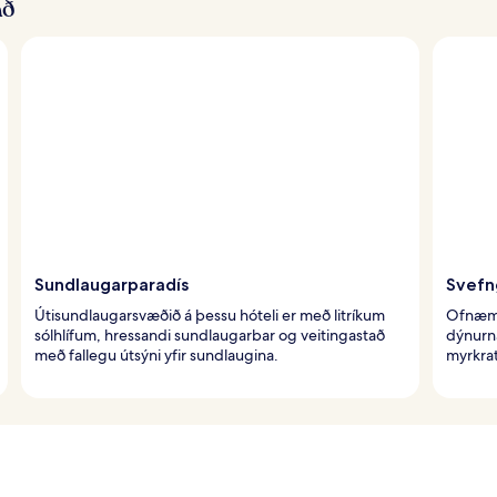
að
Sundlaugarparadís
Svefn
Útisundlaugarsvæðið á þessu hóteli er með litríkum
Ofnæmi
sólhlífum, hressandi sundlaugarbar og veitingastað
dýnurn
með fallegu útsýni yfir sundlaugina.
myrkrat