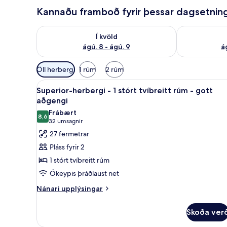
Kannaðu framboð fyrir þessar dagsetnin
Athuga framboð í kvöld ágú. 8 - ágú. 9
Athuga frambo
Í kvöld
ágú. 8 - ágú. 9
á
Síur
Öll herbergi
1 rúm
2 rúm
í
Skoða
Superior-herbergi - 1 stórt tv
boði
4
Superior-herbergi - 1 stórt tvíbreitt rúm - gott
allar
fyrir
aðgengi
myndir
herbergi
Frábært
8,6
fyrir
8,6 af 10
(32
32 umsagnir
Superior-
umsagnir)
27 fermetrar
herbergi
Pláss fyrir 2
-
1 stórt tvíbreitt rúm
1
Ókeypis þráðlaust net
stórt
Nánari
tvíbreitt
Nánari upplýsingar
upplýsingar
rúm
fyrir
-
Skoða ver
Superior-
gott
herbergi