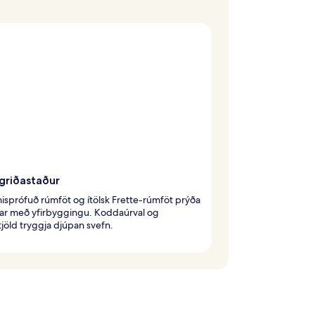
griðastaður
sprófuð rúmföt og ítölsk Frette-rúmföt prýða
ar með yfirbyggingu. Koddaúrval og
jöld tryggja djúpan svefn.