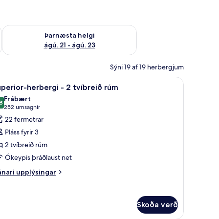
 ágú. 16
Athuga framboð þarnæstu helgi ágú. 21 - ágú. 23
Þarnæsta helgi
ágú. 21 - ágú. 23
Sýni 19 af 19 herbergjum
ængur
reitt rúm - gott aðgengi | Ítölsk Frette-rúmföt, rúmföt af bestu gerð, dúnsæ
koða
Superior-herbergi - 2 tvíbreið rúm | Ítölsk F
6
perior-herbergi - 2 tvíbreið rúm
lar
Frábært
yndir
8
8,8 af 10
(252
252 umsagnir
rir
umsagnir)
22 fermetrar
uperior-
Pláss fyrir 3
erbergi
2 tvíbreið rúm
Ókeypis þráðlaust net
víbreið
nari
nari upplýsingar
plýsingar
úm
rir
perior-
Skoða verð
rbergi