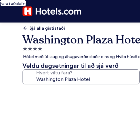
Fara í aðalefni
Sjá alla gististaði
Washington Plaza Hote
4.0
stjörnu
Hótel með útilaug og áhugaverðir staðir eins og Hvíta húsið 
gististaður
Veldu dagsetningar til að sjá verð
Hvert viltu fara?
Myndasafn
fyrir
Washington
Plaza
Hotel