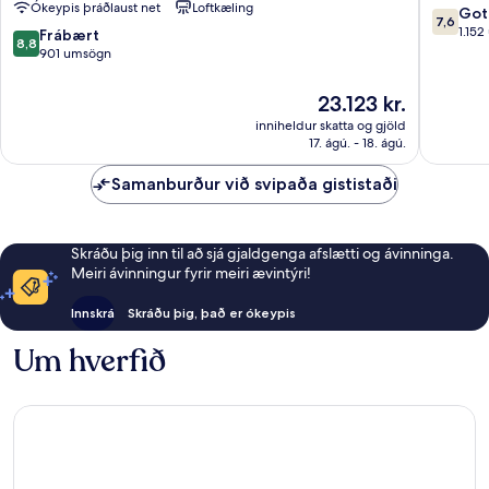
Ókeypis þráðlaust net
Loftkæling
By
7.6
Got
7,6
Wyndham
af
1.152
8.8
Frábært
8,8
Queens
10,
af
901 umsögn
NYC/JFK
Gott,
10,
AirTrain
1.152
Frábært,
Verðið
23.123 kr.
Queens
umsagni
901
er
inniheldur skatta og gjöld
umsögn
23.123 kr.
17. ágú. - 18. ágú.
Samanburður við svipaða gististaði
Skráðu þig inn til að sjá gjaldgenga afslætti og ávinninga.
Meiri ávinningur fyrir meiri ævintýri!
Innskrá
Skráðu þig, það er ókeypis
Um hverfið