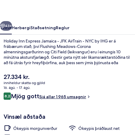
Jamaica
-
JFK
rra
Næsta
AirTrain
43+
Yfirlit
Herbergi
Staðsetning
Reglur
-
Holiday Inn Express Jamaica - JFK AirTrain - NYC by IHG er á
NYC
frábærum stað, því Flushing Meadows-Corona
almenningsgarðurinn og Citi Field (leikvangur) eru í einungis 10
by
mínútna akstursfjarlægð. Gestir geta nýtt sér líkamsræktarstöðina til
IHG
að fá útrás fyrir hreyfiþörfina, auk þess sem ýmis þjónusta eða
aðstaða er í boði ókeypis. Þar á meðal eru þráðlaust net og
evrópskur morgunverður (alla daga milli kl. 07:00 og kl. 09:00). Þar
Núverandi
27.334 kr.
að auki eru Resorts World Casino (spilavíti) og Arthur Ashe
verð
inniheldur skatta og gjöld
leikvangurinn í nokkurra mínútna akstursfjarlægð. Aðrir gestir hafa
er
16. ágú. - 17. ágú.
sagt okkur að þeir hafi verið sérstaklega sáttir við hjálpsamt starfsfólk
Fyrir utan
27.334 kr.
Umsagnir
og ástand gististaðarins almennt. Gististaðurinn er stutt frá
Mjög gott
8,2
Sjá allar 1.965 umsagnir
8,2 af 10
almenningssamgöngum: Archer Av. lestarstöðin er í 5 mínútna
göngufjarlægð og Jamaica Center Parsons - Archer lestarstöðin í 10
mínútna.
Vinsæl aðstaða
Ókeypis morgunverður
Ókeypis þráðlaust net