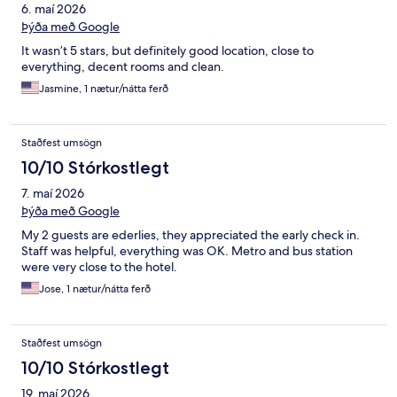
6. maí 2026
Þýða með Google
It wasn’t 5 stars, but definitely good location, close to
everything, decent rooms and clean.
Jasmine, 1 nætur/nátta ferð
Staðfest umsögn
10/10 Stórkostlegt
7. maí 2026
Þýða með Google
My 2 guests are ederlies, they appreciated the early check in.
Staff was helpful, everything was OK. Metro and bus station
were very close to the hotel.
Jose, 1 nætur/nátta ferð
Staðfest umsögn
10/10 Stórkostlegt
19. maí 2026