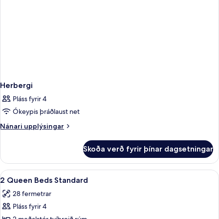
Herbergi
Pláss fyrir 4
Ókeypis þráðlaust net
Nánari
Nánari upplýsingar
upplýsingar
fyrir
Skoða verð fyrir þínar dagsetningar
Herbergi
Skoða
Ókeypis þráðlaus nettenging, rúmföt
5
2 Queen Beds Standard
allar
28 fermetrar
myndir
Pláss fyrir 4
fyrir