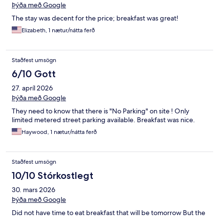
Þýða með Google
The stay was decent for the price; breakfast was great!
Elizabeth, 1 nætur/nátta ferð
Staðfest umsögn
6/10 Gott
27. apríl 2026
Þýða með Google
They need to know that there is "No Parking" on site ! Only
limited metered street parking available. Breakfast was nice.
Haywood, 1 nætur/nátta ferð
Staðfest umsögn
10/10 Stórkostlegt
30. mars 2026
Þýða með Google
Did not have time to eat breakfast that will be tomorrow But the