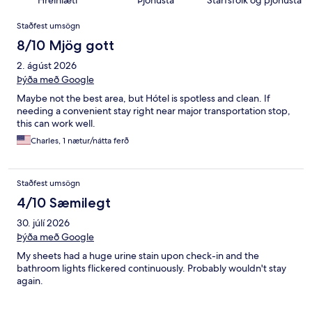
Hreinlæti
Þjónusta
Starfsfólk og þjónusta
Umsagnir
Staðfest umsögn
8/10 Mjög gott
2. ágúst 2026
Þýða með Google
Maybe not the best area, but Hótel is spotless and clean. If
needing a convenient stay right near major transportation stop,
this can work well.
Charles, 1 nætur/nátta ferð
Staðfest umsögn
4/10 Sæmilegt
30. júlí 2026
Þýða með Google
My sheets had a huge urine stain upon check-in and the
bathroom lights flickered continuously. Probably wouldn't stay
again.