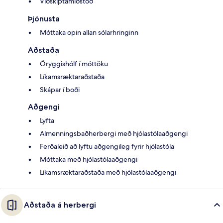
Viðskiptamiðstöð
Þjónusta
Móttaka opin allan sólarhringinn
Aðstaða
Öryggishólf í móttöku
Líkamsræktaraðstaða
Skápar í boði
Aðgengi
Lyfta
Almenningsbaðherbergi með hjólastólaaðgengi
Ferðaleið að lyftu aðgengileg fyrir hjólastóla
Móttaka með hjólastólaaðgengi
Líkamsræktaraðstaða með hjólastólaaðgengi
Aðstaða á herbergi