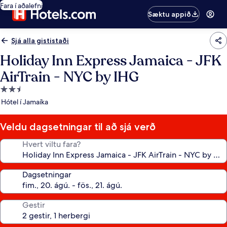
Fara í aðalefni
Sæktu appið
Sjá alla gististaði
Holiday Inn Express Jamaica - JFK
AirTrain - NYC by IHG
2.5
stjörnu
Hótel í Jamaíka
gististaður
Veldu dagsetningar til að sjá verð
Hvert viltu fara?
Dagsetningar
Gestir