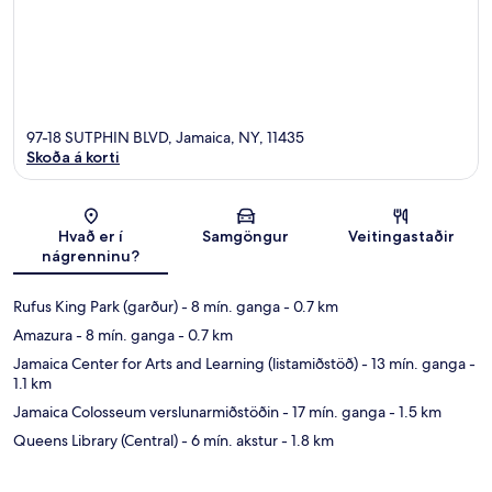
97-18 SUTPHIN BLVD, Jamaica, NY, 11435
Skoða á korti
Kort
Hvað er í
Samgöngur
Veitingastaðir
nágrenninu?
Rufus King Park (garður)
- 8 mín. ganga
- 0.7 km
Amazura
- 8 mín. ganga
- 0.7 km
Jamaica Center for Arts and Learning (listamiðstöð)
- 13 mín. ganga
-
1.1 km
Jamaica Colosseum verslunarmiðstöðin
- 17 mín. ganga
- 1.5 km
Queens Library (Central)
- 6 mín. akstur
- 1.8 km