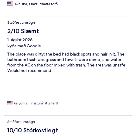
Lakeisha, 1 nætur/nátta ferð
Staðfest umsögn
2/10 Slæmt
1. ágúst 2026
Þýða með Google
The place was dirty; the bed had black spots and hair in it. The
bathroom trash was gross and towels were damp, and water
from the AC on the floor mixed with trash. The area was unsafe.
Would not recommend
Keiyonia, 1 nætur/nátta ferð
Staðfest umsögn
10/10 Stórkostlegt