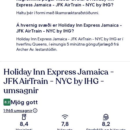
Express Jamaica - JFK AirTrain - NYC by IHG?
Haltu þér í formi með líkamsræktaraðstöðunni.
Á hvernig svæði er Holiday Inn Express Jamaica -
JFK AirTrain - NYC by IHG?
Holiday Inn Express Jamaica - JFK AirTrain - NYC by IHG er í
hverfinu Queens, í einungis 5 mínútna göngufjarlægð frá
Archer Av. lestarstöðin.
Holiday Inn Express Jamaica -
Umsagnir
JFK AirTrain - NYC by IHG -
umsagnir
Mjög gott
8,2
1.965 umsagnir
8,4
7,8
8,2