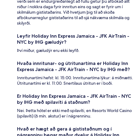
verði sem er endurgreiðanlegt að fullu getur þú afbókað allt
niður í nokkra daga fyrir innritun eins og sagt er fyrir um í
skilmálum gististaðarins. Við hvetjum þig til að skoða
afbókunarreglur gististaðarins til að sjá nákvæma skilmála og
skilyrði.
Leyfir Holiday Inn Express Jamaica - JFK AirTrain -
NYC by IHG gæludýr?
Því miður, gæludýr eru ekki leyfð.
Hvaða innritunar- og útritunartíma er Holiday Inn
Express Jamaica - JFK AirTrain - NYC by IHG með?
Innritunartími hefst: kl. 15:00. Innritunartíma lýkur: á miðnætti.
Útritunartími er kl. 11:00. Snertilaus útritun er í boði.
Er Holiday Inn Express Jamaica - JFK AirTrain - NYC
by IHG með spilavíti á staðnum?
Nei. Þetta hótel er ekki með spilavíti, en Resorts World Casino
(spilavíti) (6 mín. akstur) er í nágrenninu.
Hvað er hægt að gera á gististaðnum og í
nágrenninu þegar maður dvelur á Holiday Inn