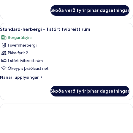
2
upplýsingar
meðalstór
fyrir
Skoða verð fyrir þínar dagsetningar
Standard-
tvíbreið
herbergi
rúm
-
Skoða
Þægindi á herbergi
5
2
Standard-herbergi - 1 stórt tvíbreitt rúm
allar
meðalstór
Borgarútsýni
tvíbreið
myndir
rúm
1 svefnherbergi
fyrir
Standard-
Pláss fyrir 2
herbergi
1 stórt tvíbreitt rúm
-
Ókeypis þráðlaust net
1
Nánari
Nánari upplýsingar
stórt
upplýsingar
tvíbreitt
fyrir
Skoða verð fyrir þínar dagsetningar
Standard-
rúm
herbergi
-
1
stórt
tvíbreitt
rúm