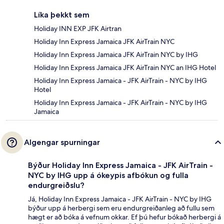
Líka þekkt sem
Holiday INN EXP JFK Airtran
Holiday Inn Express Jamaica JFK AirTrain NYC
Holiday Inn Express Jamaica JFK AirTrain NYC by IHG
Holiday Inn Express Jamaica JFK AirTrain NYC an IHG Hotel
Holiday Inn Express Jamaica - JFK AirTrain - NYC by IHG
Hotel
Holiday Inn Express Jamaica - JFK AirTrain - NYC by IHG
Jamaica
Algengar spurningar
Býður Holiday Inn Express Jamaica - JFK AirTrain -
NYC by IHG upp á ókeypis afbókun og fulla
endurgreiðslu?
Já, Holiday Inn Express Jamaica - JFK AirTrain - NYC by IHG
býður upp á herbergi sem eru endurgreiðanleg að fullu sem
hægt er að bóka á vefnum okkar. Ef þú hefur bókað herbergi á