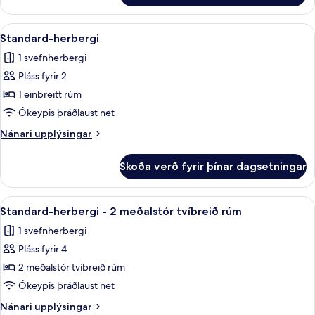
rúm
herbergi
-
-
Skoða
Standard-herbergi | Ókeypis þráðlaus
2
gott
1
Standard-herbergi
allar
stórt
aðgengi
1 svefnherbergi
tvíbreitt
myndir
(Communications)
rúm
Pláss fyrir 2
fyrir
-
Standard-
1 einbreitt rúm
gott
herbergi
aðgengi
Ókeypis þráðlaust net
(Communications)
Nánari
Nánari upplýsingar
upplýsingar
fyrir
Skoða verð fyrir þínar dagsetningar
Standard-
herbergi
Skoða
Þægindi á herbergi
6
Standard-herbergi - 2 meðalstór tvíbreið rúm
allar
1 svefnherbergi
myndir
Pláss fyrir 4
fyrir
Standard-
2 meðalstór tvíbreið rúm
herbergi
Ókeypis þráðlaust net
-
Nánari
Nánari upplýsingar