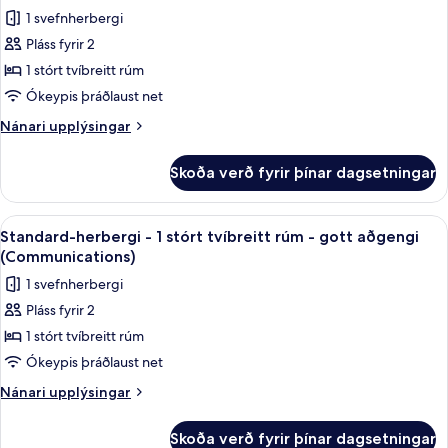
tvíbreitt
myndir
(Mobility,
1 svefnherbergi
rúm
fyrir
Accessible
-
Pláss fyrir 2
Standard-
gott
Tub)
1 stórt tvíbreitt rúm
herbergi
aðgengi
(Mobility,
-
Ókeypis þráðlaust net
Accessible
1
Nánari
Nánari upplýsingar
Tub)
stórt
upplýsingar
fyrir
tvíbreitt
Skoða verð fyrir þínar dagsetningar
Standard-
rúm
herbergi
-
-
Skoða
Þægindi á herbergi
4
gott
1
Standard-herbergi - 1 stórt tvíbreitt rúm - gott aðgengi
allar
stórt
aðgengi
(Communications)
tvíbreitt
myndir
(Mobility,
1 svefnherbergi
rúm
fyrir
Roll-
-
Pláss fyrir 2
Standard-
gott
In
1 stórt tvíbreitt rúm
herbergi
aðgengi
Shower)
(Mobility,
-
Ókeypis þráðlaust net
Roll-
1
Nánari
Nánari upplýsingar
In
stórt
upplýsingar
Shower)
fyrir
tvíbreitt
Skoða verð fyrir þínar dagsetningar
Standard-