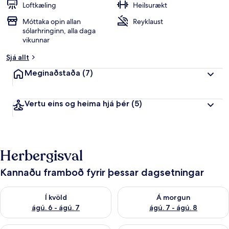
Loftkæling
Heilsurækt
Móttaka opin allan
Reyklaust
sólarhringinn, alla daga
vikunnar
Sjá allt
Meginaðstaða
(7)
Vertu eins og heima hjá þér
(5)
Herbergisval
Kannaðu framboð fyrir þessar dagsetningar
Athuga framboð í kvöld ágú. 6 - ágú. 7
Athuga framboð á morgun ágú.
Í kvöld
Á morgun
ágú. 6 - ágú. 7
ágú. 7 - ágú. 8