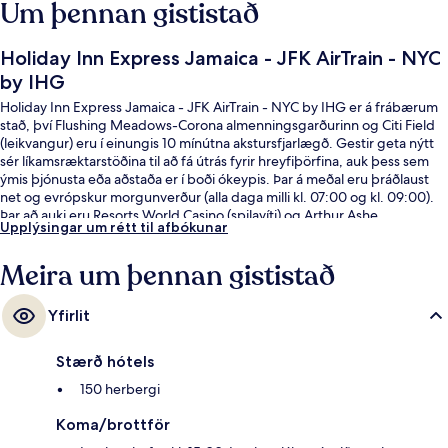
Um þennan gististað
Holiday Inn Express Jamaica - JFK AirTrain - NYC
by IHG
Holiday Inn Express Jamaica - JFK AirTrain - NYC by IHG er á frábærum
stað, því Flushing Meadows-Corona almenningsgarðurinn og Citi Field
(leikvangur) eru í einungis 10 mínútna akstursfjarlægð. Gestir geta nýtt
sér líkamsræktarstöðina til að fá útrás fyrir hreyfiþörfina, auk þess sem
ýmis þjónusta eða aðstaða er í boði ókeypis. Þar á meðal eru þráðlaust
net og evrópskur morgunverður (alla daga milli kl. 07:00 og kl. 09:00).
Þar að auki eru Resorts World Casino (spilavíti) og Arthur Ashe
Upplýsingar um rétt til afbókunar
leikvangurinn í nokkurra mínútna akstursfjarlægð. Aðrir gestir hafa sagt
okkur að þeir hafi verið sérstaklega sáttir við hjálpsamt starfsfólk og
Meira um þennan gististað
ástand gististaðarins almennt. Gististaðurinn er stutt frá
almenningssamgöngum: Archer Av. lestarstöðin er í 5 mínútna
göngufjarlægð og Jamaica Center Parsons - Archer lestarstöðin í 10
Yfirlit
mínútna.
Stærð hótels
150 herbergi
Koma/brottför