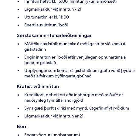
Innritun hefst: kl. 15:00. Innritun lýkur: á miðnætti
Lágmarksaldur við innritun - 21
Útritunartími er kl. 11:00
Snertilaus útritun í boði
Sérstakar innritunarleiðbeiningar
Móttökustarfsfólk mun taka á móti gestum við komu á
gististaðinn
Engin innritun er í boði eftir venjulegan opnunartíma á
þessum gististað.
Upplýsingar sem koma frá gististaðnum gætu verið þýddar
með sjálfvirkum þýðingarhugbúnaði
Krafist við innritun
Kreditkort, debetkort eða innborgun með reiðufé er
nauðsynleg fyrir tilfallandi gjöld
Sýna gæti þurft skilríki með mynd, útgefin af yfirvöldum
Lágmarksaldur við innritun er 21
Börn
Engar vöggur (ungbarnarúm)