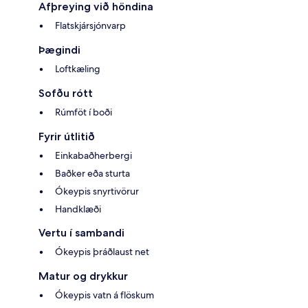
Afþreying við höndina
Flatskjársjónvarp
Þægindi
Loftkæling
Sofðu rótt
Rúmföt í boði
Fyrir útlitið
Einkabaðherbergi
Baðker eða sturta
Ókeypis snyrtivörur
Handklæði
Vertu í sambandi
Ókeypis þráðlaust net
Matur og drykkur
Ókeypis vatn á flöskum