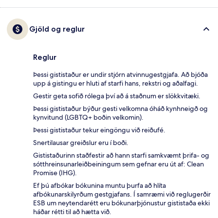
Gjöld og reglur
Reglur
Þessi gististaður er undir stjórn atvinnugestgjafa. Að bjóða
upp á gistingu er hluti af starfi hans, rekstri og aðalfagi.
Gestir geta sofið rólega því að á staðnum er slökkvitæki.
Þessi gististaður býður gesti velkomna óháð kynhneigð og
kynvitund (LGBTQ+ boðin velkomin).
Þessi gististaður tekur eingöngu við reiðufé.
Snertilausar greiðslur eru í boði.
Gististaðurinn staðfestir að hann starfi samkvæmt þrifa- og
sótthreinsunarleiðbeiningum sem gefnar eru út af: Clean
Promise (IHG).
Ef þú afbókar bókunina muntu þurfa að hlíta
afbókunarskilyrðum gestgjafans. Í samræmi við reglugerðir
ESB um neytendarétt eru bókunarþjónustur gististaða ekki
háðar rétti til að hætta við.