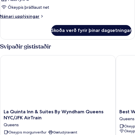
Ókeypis þráðlaust net
Nánari
Nánari upplýsingar
upplýsingar
fyrir
Skoða verð fyrir þínar dagsetningar
Herbergi
Svipaðir gististaðir
La Quinta Inn & Suites By Wyndham Queens NYC/JFK AirTrain
Best Wes
La
Best
La Quinta Inn & Suites By Wyndham Queens
Best W
Quinta
Western
NYC/JFK AirTrain
Queens
Inn
Jamaica
Queens
Ókeyp
&
Inn
Ókeypi
Suites
Ókeypis morgunverður
Gæludýravænt
Queens