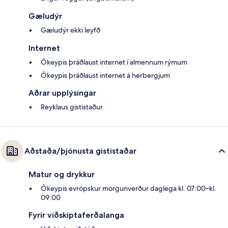
Gæludýr
Gæludýr ekki leyfð
Internet
Ókeypis þráðlaust internet í almennum rýmum
Ókeypis þráðlaust internet á herbergjum
Aðrar upplýsingar
Reyklaus gististaður
Aðstaða/þjónusta gististaðar
Matur og drykkur
Ókeypis evrópskur morgunverður daglega kl. 07:00–kl.
09:00
Fyrir viðskiptaferðalanga