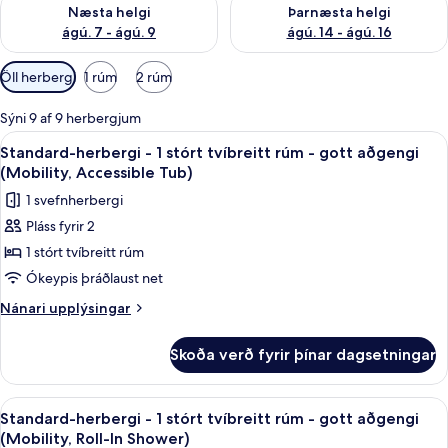
Athuga framboð næstu helgi ágú. 7 - ágú. 9
Athuga framboð þarnæstu helgi
Næsta helgi
Þarnæsta helgi
ágú. 7 - ágú. 9
ágú. 14 - ágú. 16
Síur
Öll herbergi
1 rúm
2 rúm
í
boði
Sýni 9 af 9 herbergjum
fyrir
Skoða
Þægindi á herbergi
5
Standard-herbergi - 1 stórt tvíbreitt rúm - gott aðgengi
herbergi
allar
(Mobility, Accessible Tub)
myndir
1 svefnherbergi
fyrir
Pláss fyrir 2
Standard-
1 stórt tvíbreitt rúm
herbergi
-
Ókeypis þráðlaust net
1
Nánari
Nánari upplýsingar
stórt
upplýsingar
fyrir
tvíbreitt
Skoða verð fyrir þínar dagsetningar
Standard-
rúm
herbergi
-
-
Skoða
Þægindi á herbergi
5
gott
1
Standard-herbergi - 1 stórt tvíbreitt rúm - gott aðgengi
allar
stórt
aðgengi
(Mobility, Roll-In Shower)