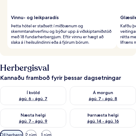
Vinnu- og leikparadís
Glæsil
Þetta hótel er staðsett í miðbænum og
Kafðu þé
skemmtanahverfinu og býður upp á viðskiptamiðstöð
veiting
með 18 fundarherbergjum. Eftir vinnu er hægt að
rétta me
slaka á í heilsulindinni eða á fjórum börum.
lífræns 
Herbergisval
Kannaðu framboð fyrir þessar dagsetningar
Athuga framboð í kvöld ágú. 6 - ágú. 7
Athuga framboð á morgun ágú.
Í kvöld
Á morgun
ágú. 6 - ágú. 7
ágú. 7 - ágú. 8
Athuga framboð næstu helgi ágú. 7 - ágú. 9
Athuga framboð þarnæstu helgi
Næsta helgi
Þarnæsta helgi
ágú. 7 - ágú. 9
ágú. 14 - ágú. 16
Síur
Öll herbergi
2 rúm
1 rúm