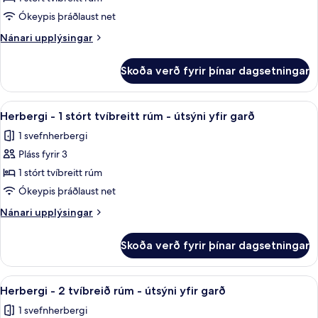
herbergi
Ókeypis þráðlaust net
-
Nánari
Nánari upplýsingar
1
upplýsingar
stórt
fyrir
Skoða verð fyrir þínar dagsetningar
Deluxe-
tvíbreitt
herbergi
rúm
-
Skoða
Herbergi - 1 stórt tvíbreitt rúm - útsýn
-
4
1
Herbergi - 1 stórt tvíbreitt rúm - útsýni yfir garð
allar
stórt
sjávarsýn
1 svefnherbergi
tvíbreitt
myndir
rúm
Pláss fyrir 3
fyrir
-
Herbergi
1 stórt tvíbreitt rúm
sjávarsýn
-
Ókeypis þráðlaust net
1
Nánari
Nánari upplýsingar
stórt
upplýsingar
tvíbreitt
fyrir
Skoða verð fyrir þínar dagsetningar
Herbergi
rúm
-
-
1
Skoða
Herbergi - 2 tvíbreið rúm - útsýni yfir
útsýni
4
stórt
Herbergi - 2 tvíbreið rúm - útsýni yfir garð
allar
tvíbreitt
yfir
1 svefnherbergi
rúm
myndir