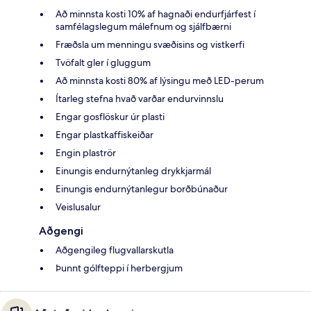
Að minnsta kosti 10% af hagnaði endurfjárfest í
samfélagslegum málefnum og sjálfbærni
Fræðsla um menningu svæðisins og vistkerfi
Tvöfalt gler í gluggum
Að minnsta kosti 80% af lýsingu með LED-perum
Ítarleg stefna hvað varðar endurvinnslu
Engar gosflöskur úr plasti
Engar plastkaffiskeiðar
Engin plaströr
Einungis endurnýtanleg drykkjarmál
Einungis endurnýtanlegur borðbúnaður
Veislusalur
Aðgengi
Aðgengileg flugvallarskutla
Þunnt gólfteppi í herbergjum