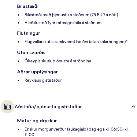
Bílastæði
Bílastæði með þjónustu á staðnum (75 EUR á nótt)
Hleðslustöð fyrir rafmagnsbíla á staðnum
Flutningur
Flugvallarskutla samkvæmt beiðni (allan sólarhringinn)*
Utan svæðis
Ókeypis skutluþjónusta á ströndina
Aðrar upplýsingar
Reyklaus gististaður
Aðstaða/þjónusta gististaðar
Matur og drykkur
Enskur morgunverður (aukagjald) daglega kl. 06:30–kl.
11:00