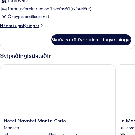
-
Pláss fyrir 4
sjávarsýn
1 stórt tvíbreitt rúm og 1 svefnsófi (tvíbreiður)
Ókeypis þráðlaust net
Nánari
Nánari upplýsingar
upplýsingar
fyrir
Skoða verð fyrir þínar dagsetningar
Svíta
-
sjávarsýn
Svipaðir gististaðir
Hotel Novotel Monte Carlo
Le Merid
Hotel
Le
Hotel Novotel Monte Carlo
Le Mer
Novotel
Meridie
Monaco
Le Larvo
Monte
Beach