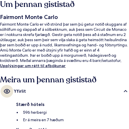
Um þennan gististað
Fairmont Monte Carlo
Fairmont Monte Carlo er við strönd þar sem þú getur notið skuggans af
sólhlífum og slappað af á sólbekknum, auk þess sem Circuit de Monaco
er í nokkurra skrefa fjarlægð. Gestir geta notið þess að á staðnum eru 2
útilaugar, auk þess sem þeir sem vilja slaka á geta heimsótt heilsulindina
þar sem boðið er upp á nudd, líkamsvafninga og hand- og fótsnyrtingu.
Amù Monte Carlo er með útsýni yfir hafið og er einn af 4
veitingastöðum. Þar er boðið upp á morgunverð, hádegisverð og
kvöldverð. Meðal annarra þæginda á svæðinu eru 4 barir/setustofur,
þakverönd og bar við sundlaugarbakkann. Hjálpsamt starfsfólk og góð
Upplýsingar um rétt til afbókunar
staðsetning eru meðal helstu kosta gististaðarins að mati ferðamanna
sem hafa heimsótt hann.
Meira um þennan gististað
Yfirlit
Stærð hótels
596 herbergi
Er á meira en 7 hæðum