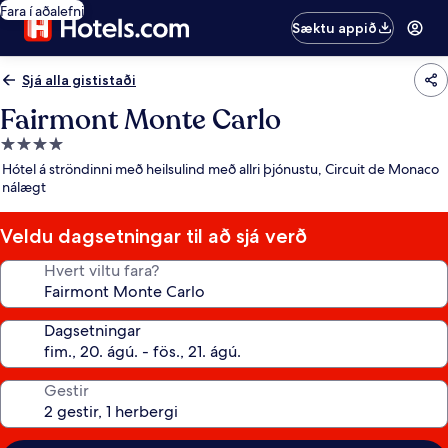
Fara í aðalefni
Sæktu appið
Sjá alla gististaði
Fairmont Monte Carlo
4.0
stjörnu
Hótel á ströndinni með heilsulind með allri þjónustu, Circuit de Monaco
gististaður
nálægt
Veldu dagsetningar til að sjá verð
Hvert viltu fara?
Dagsetningar
Gestir