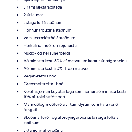
Líkamsræktaraðstaða
2 útilaugar
Listagallerí á staðnum
Hönnunarbúðir á staðnum
Verslunarmiðstöð á staðnum
Heilsulind með fullri þjónustu
Nudd- og heilsuherbergi
Að minnsta kosti 80% af matvælum kemur úr nágrenninu
Að minnsta kosti 80% lífræn matvæli
Vegan-réttir í boði
Grænmetisréttir í boði
Kolefnisjöfnun keypt árlega sem nemur að minnsta kosti
10% af kolefnisfótspori
Mannúðleg meðferð á villtum dýrum sem hafa verið
fönguð
Skoðunarferðir og afþreyingarþjónusta í eigu fólks á
staðnum
Listamenn af svæðinu