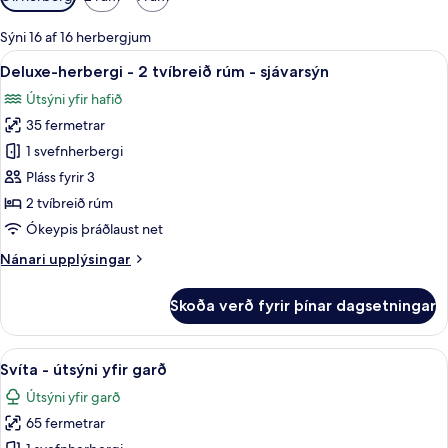
í
boði
Sýni 16 af 16 herbergjum
fyrir
Skoða
Rúmföt af bestu gerð, míníbar, öryggis
3
Deluxe-herbergi - 2 tvíbreið rúm - sjávarsýn
herbergi
allar
Útsýni yfir hafið
myndir
35 fermetrar
fyrir
Deluxe-
1 svefnherbergi
herbergi
Pláss fyrir 3
-
2 tvíbreið rúm
2
Ókeypis þráðlaust net
tvíbreið
Nánari
Nánari upplýsingar
rúm
upplýsingar
-
fyrir
Skoða verð fyrir þínar dagsetningar
sjávarsýn
Deluxe-
herbergi
-
Skoða
Svíta - útsýni yfir garð | Rúmföt af be
6
2
Svíta - útsýni yfir garð
allar
tvíbreið
Útsýni yfir garð
rúm
myndir
-
65 fermetrar
fyrir
sjávarsýn