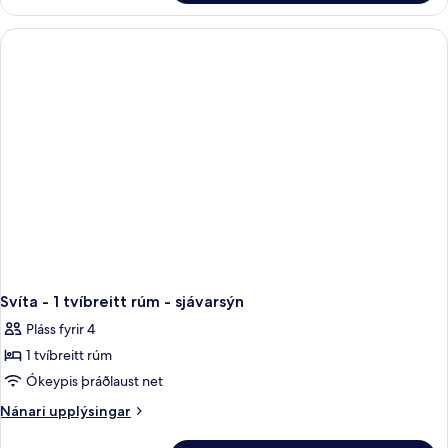
herbergi
rúm
-
-
1
stórt
sjávarsýn
tvíbreitt
rúm
-
sjávarsýn
Svíta - 1 tvíbreitt rúm - sjávarsýn
Pláss fyrir 4
1 tvíbreitt rúm
Ókeypis þráðlaust net
Nánari
Nánari upplýsingar
upplýsingar
fyrir