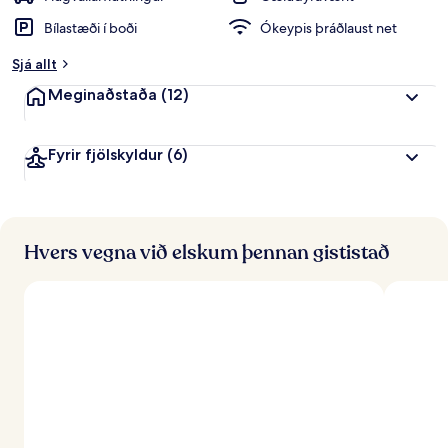
Bílastæði í boði
Ókeypis þráðlaust net
Sjá allt
Meginaðstaða
(12)
Fyrir fjölskyldur
(6)
Hvers vegna við elskum þennan gististað