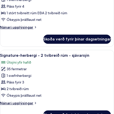
Svíta
yfir
-
garð
Pláss fyrir 4
sjávarsýn
1 stórt tvíbreitt rúm EÐA 2 tvíbreið rúm
(Riviera)
Ókeypis þráðlaust net
Nánari
Nánari upplýsingar
upplýsingar
fyrir
Skoða verð fyrir þínar dagsetningar
Svíta
-
sjávarsýn
Skoða
Rúmföt af bestu gerð, míníbar, öryggis
6
(Riviera)
Signature-herbergi - 2 tvíbreið rúm - sjávarsýn
allar
Útsýni yfir hafið
myndir
35 fermetrar
fyrir
Signature-
1 svefnherbergi
herbergi
Pláss fyrir 3
-
2 tvíbreið rúm
2
Ókeypis þráðlaust net
tvíbreið
Nánari
Nánari upplýsingar
rúm
upplýsingar
-
fyrir