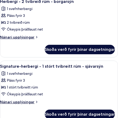
5
tvíbreitt
Herbergi - 2 tvíbreið rúm - borgarsýn
allar
rúm
1 svefnherbergi
-
myndir
borgarsýn
Pláss fyrir 3
fyrir
Herbergi
2 tvíbreið rúm
-
Ókeypis þráðlaust net
2
Nánari
Nánari upplýsingar
tvíbreið
upplýsingar
rúm
fyrir
Skoða verð fyrir þínar dagsetningar
Herbergi
-
-
borgarsýn
2
Skoða
Rúmföt af bestu gerð, míníbar, öryggis
6
tvíbreið
Signature-herbergi - 1 stórt tvíbreitt rúm - sjávarsýn
allar
rúm
1 svefnherbergi
-
myndir
borgarsýn
Pláss fyrir 3
fyrir
Signature-
1 stórt tvíbreitt rúm
herbergi
Ókeypis þráðlaust net
-
Nánari
Nánari upplýsingar
1
upplýsingar
stórt
fyrir
Skoða verð fyrir þínar dagsetningar
Signature-
tvíbreitt