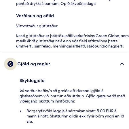
pantað drykki á barnum. Opið ákveðna daga
Verðlaun og aðild
Vistvottaður gististaður
Þessi gististaður er þátttökuaðili verkefnisins Green Globe, sem
mælir áhrif gististaðarins á einn eða fleiri eftirtalinna þátta:
umhverfi, samfélag, menningararfleifð, staðbundið hagkerfi.
Gjöld og reglur
Skyldugjöld
Þú verður beðin/n að greiða eftirfarandi gjöld á
gististaðnum við innritun eða útritun. Gjöld gætu verið með
viðeigandi sköttum inniföldum:
Borgaryfirvöld leggja á sérstakan skatt: 5.00 EUR á
mann á nótt. Skatturinn gildir ekki fyrir börn yngri en 18
ára.