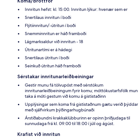
Koma/brottför
Innritun hefst: kl. 15:00. Innritun lýkur: hvenær sem er
Snertilaus innritun í boði
Flýtiinnritun/-útritun í boði
Snemminnritun er háð framboði
Lágmarksaldur við innritun - 18
Útritunartími er á hádegi
Snertilaus útritun í boði
Seinkuð útritun háð framboði
Sérstakar innritunarleiðbeiningar
Gestir munu fá tölvupóst með sérstökum
innritunarleiðbeiningum fyrir komu; móttökustarfsfólk mun
taka á móti gestum við komu á gististaðinn
Upplýsingar sem koma frá gististaðnum gætu verið þýddar
með sjálfvirkum þýðingarhugbúnaði
Árstíðabundni krakkaklúbburinn er opinn þriðjudaga til
sunnudaga frá kl. 09:00 til 18:00 í júlí og ágúst.
Krafist við innritun