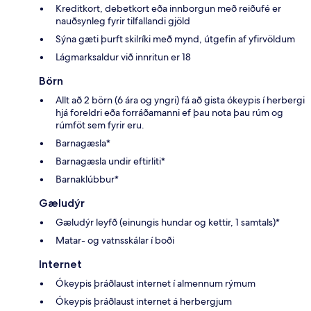
Kreditkort, debetkort eða innborgun með reiðufé er
nauðsynleg fyrir tilfallandi gjöld
Sýna gæti þurft skilríki með mynd, útgefin af yfirvöldum
Lágmarksaldur við innritun er 18
Börn
Allt að 2 börn (6 ára og yngri) fá að gista ókeypis í herbergi
hjá foreldri eða forráðamanni ef þau nota þau rúm og
rúmföt sem fyrir eru.
Barnagæsla*
Barnagæsla undir eftirliti*
Barnaklúbbur*
Gæludýr
Gæludýr leyfð (einungis hundar og kettir, 1 samtals)*
Matar- og vatnsskálar í boði
Internet
Ókeypis þráðlaust internet í almennum rýmum
Ókeypis þráðlaust internet á herbergjum