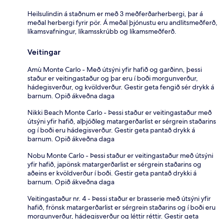
Heilsulindin á staðnum er með 3 meðferðarherbergi, þar á
meðal herbergi fyrir pör. Á meðal þjónustu eru andlitsmeðferð,
líkamsvafningur, líkamsskrúbb og líkamsmeðferð.
Veitingar
Amù Monte Carlo - Með útsýni yfir hafið og garðinn, þessi
staður er veitingastaður og þar eru í boði morgunverður,
hádegisverður, og kvöldverður. Gestir geta fengið sér drykk á
barnum. Opið ákveðna daga
Nikki Beach Monte Carlo - Þessi staður er veitingastaður með
útsýni yfir hafið, alþjóðleg matargerðarlist er sérgrein staðarins
og í boði eru hádegisverður. Gestir geta pantað drykk á
barnum. Opið ákveðna daga
Nobu Monte Carlo - Þessi staður er veitingastaður með útsýni
yfir hafið, japönsk matargerðarlist er sérgrein staðarins og
aðeins er kvöldverður í boði. Gestir geta pantað drykki á
barnum. Opið ákveðna daga
Veitingastaður nr. 4 - Þessi staður er brasserie með útsýni yfir
hafið, frönsk matargerðarlist er sérgrein staðarins og í boði eru
morgunverður, hádegisverður og léttir réttir. Gestir geta