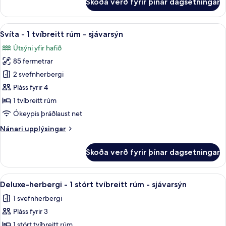
Skoða verð fyrir þínar dagsetningar
sjávarsýn
Signature-
herbergi
-
Skoða
Rúmföt af bestu gerð, míníbar, öryggis
5
2
Svíta - 1 tvíbreitt rúm - sjávarsýn
allar
tvíbreið
Útsýni yfir hafið
rúm
myndir
-
85 fermetrar
fyrir
sjávarsýn
Svíta
2 svefnherbergi
-
Pláss fyrir 4
1
1 tvíbreitt rúm
tvíbreitt
Ókeypis þráðlaust net
rúm
Nánari
Nánari upplýsingar
-
upplýsingar
sjávarsýn
fyrir
Skoða verð fyrir þínar dagsetningar
Svíta
-
1
Skoða
Rúmföt af bestu gerð, míníbar, öryggis
7
tvíbreitt
Deluxe-herbergi - 1 stórt tvíbreitt rúm - sjávarsýn
allar
rúm
1 svefnherbergi
-
myndir
sjávarsýn
Pláss fyrir 3
fyrir
Deluxe-
1 stórt tvíbreitt rúm