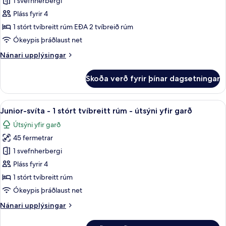
Svíta
1 svefnherbergi
-
Pláss fyrir 4
útsýni
1 stórt tvíbreitt rúm EÐA 2 tvíbreið rúm
yfir
Ókeypis þráðlaust net
garð
Nánari
Nánari upplýsingar
upplýsingar
fyrir
Skoða verð fyrir þínar dagsetningar
Svíta
-
útsýni
Skoða
Junior-svíta - 1 stórt tvíbreitt rúm - ú
7
yfir
Junior-svíta - 1 stórt tvíbreitt rúm - útsýni yfir garð
allar
garð
Útsýni yfir garð
myndir
45 fermetrar
fyrir
Junior-
1 svefnherbergi
svíta
Pláss fyrir 4
-
1 stórt tvíbreitt rúm
1
Ókeypis þráðlaust net
stórt
Nánari
Nánari upplýsingar
tvíbreitt
upplýsingar
rúm
fyrir