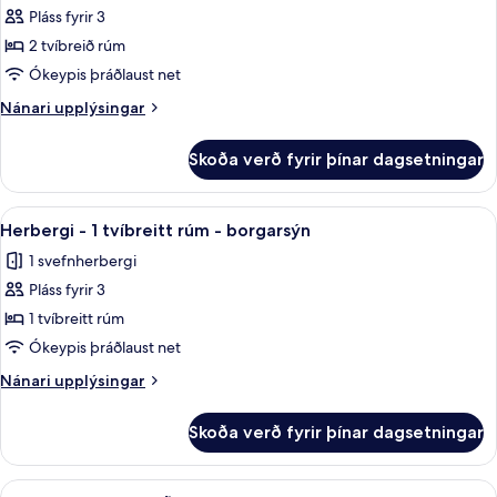
garð
-
Pláss fyrir 3
fyrir
útsýni
Herbergi
2 tvíbreið rúm
yfir
-
garð
Ókeypis þráðlaust net
2
Nánari
Nánari upplýsingar
tvíbreið
upplýsingar
rúm
fyrir
Skoða verð fyrir þínar dagsetningar
Herbergi
-
-
útsýni
2
Skoða
Herbergi - 1 tvíbreitt rúm - borgarsýn 
yfir
4
tvíbreið
Herbergi - 1 tvíbreitt rúm - borgarsýn
allar
rúm
garð
1 svefnherbergi
-
myndir
útsýni
Pláss fyrir 3
fyrir
yfir
Herbergi
1 tvíbreitt rúm
garð
-
Ókeypis þráðlaust net
1
Nánari
Nánari upplýsingar
tvíbreitt
upplýsingar
rúm
fyrir
Skoða verð fyrir þínar dagsetningar
Herbergi
-
-
borgarsýn
1
Skoða
Herbergi - 2 tvíbreið rúm - borgarsýn 