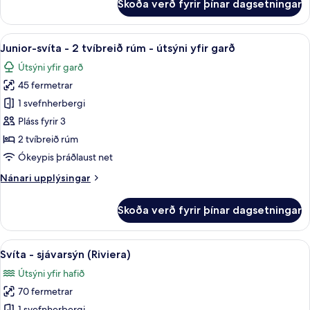
Skoða verð fyrir þínar dagsetningar
-
Junior-
svíta
útsýni
-
Skoða
Junior-svíta - 2 tvíbreið rúm - útsýni 
yfir
6
1
Junior-svíta - 2 tvíbreið rúm - útsýni yfir garð
allar
garð
stórt
Útsýni yfir garð
tvíbreitt
myndir
rúm
45 fermetrar
fyrir
-
Junior-
1 svefnherbergi
útsýni
svíta
yfir
Pláss fyrir 3
garð
-
2 tvíbreið rúm
2
Ókeypis þráðlaust net
tvíbreið
Nánari
Nánari upplýsingar
rúm
upplýsingar
-
fyrir
Skoða verð fyrir þínar dagsetningar
útsýni
Junior-
svíta
yfir
-
Skoða
Svíta - sjávarsýn (Riviera) | Rúmföt af 
garð
6
2
Svíta - sjávarsýn (Riviera)
allar
tvíbreið
Útsýni yfir hafið
rúm
myndir
-
70 fermetrar
fyrir
útsýni
1 svefnherbergi