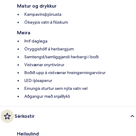
Matur og drykkur
Kampavínsþjónusta
Ókeypis vatn á flöskum
Meira
Þrif daglega
Öryggishólf á herbergjum
Samtengd/samliggjandi herbergi í boði
Vistvænar snyrtivörur
Boðið upp á vistvænar hreingerningarvörur
LED-ljósaperur
Einungis sturtur sem nýta vatn vel
Aðgangur með snjalllykli
Sérkostir
Heilsulind