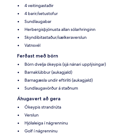
4 veitingastaðir
4 barir/setustofur
Sundlaugabar
Herbergisþjónusta allan sólarhringinn
Skyndibitastaður/sælkeraverslun
Vatnsvél
Ferðast með börn
Börn dvelja ókeypis (sjá nánari upplýsingar)
Barnaklúbbur (aukagjald)
Barnagæsla undir eftirliti (aukagjald)
Sundlaugavörður á staðnum
Áhugavert að gera
Ókeypis strandrúta
Verslun
Hjólaleiga í nágrenninu
Golf í nágrenninu