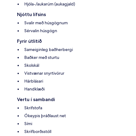
Hjóla-/aukarúm (aukagjald)
Njóttu lífsins
Svalir með húsgögnum
Sérvalin húsgögn
Fyrir útlitið
Sameiginleg baðherbergi
Baðker með sturtu
Skolskál
Vistvænar snyrtivörur
Hárblásari
Handklæði
Vertu í sambandi
Skrifstofa
Ókeypis þráðlaust net
Sími
Skrifborðsstóll