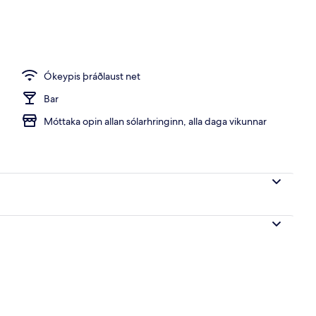
að)
Ókeypis þráðlaust net
Bar
Móttaka opin allan sólarhringinn, alla daga vikunnar