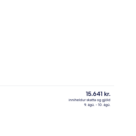
tistaðar
Anddyri
Núverandi
15.641 kr.
verð
inniheldur skatta og gjöld
er
9. ágú. - 10. ágú.
Öryggishólf í herbergi, skrifborð, myrkratjöld/-gardínur
Veitingar
15.641 kr.