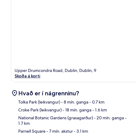
Upper Drumcondra Road, Dublin, Dublin, 9
Skoða á korti
Hvað er í nágrenninu?
Tolka Park (leikvangur)
- 8 mín. ganga
- 0.7 km
Croke Park (leikvangur)
- 18 mín. ganga
- 1.6 km
Kor
National Botanic Gardens (grasagarður)
- 20 mín. ganga
-
1.7 km
Parnell Square
- 7 mín. akstur
- 3.1 km