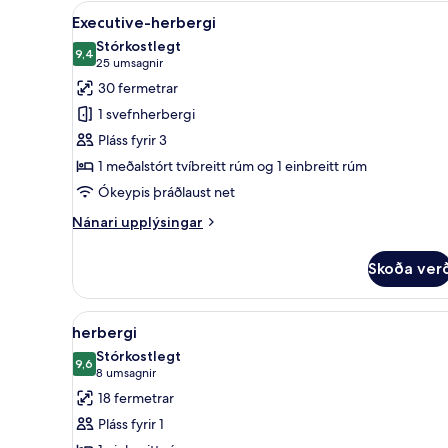
Skoða
Executive-herbergi | Öryggishó
13
Executive-herbergi
allar
Stórkostlegt
myndir
9,4
9,4 af 10
(25
25 umsagnir
fyrir
umsagnir)
30 fermetrar
Executive-
1 svefnherbergi
herbergi
Pláss fyrir 3
1 meðalstórt tvíbreitt rúm og 1 einbreitt rúm
Ókeypis þráðlaust net
Nánari
Nánari upplýsingar
upplýsingar
fyrir
Skoða ver
Executive-
herbergi
Skoða
Öryggishólf í herbergi, skrifb
9
herbergi
allar
Stórkostlegt
myndir
9,6
9,6 af 10
(8
8 umsagnir
fyrir
umsagnir)
18 fermetrar
herbergi
Pláss fyrir 1