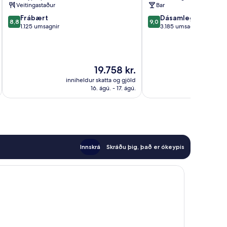
Santry
Miðbær
Veitingastaður
Bar
Dyflinnar
8.8
9.0
Frábært
Dásamlegt
8,8
9,0
af
af
1.125 umsagnir
3.185 umsagnir
10,
10,
Frábært,
Dásamlegt,
1.125
3.185
umsagnir
umsagnir
Verðið
19.758 kr.
er
inniheldur skatta og gjöld
innihel
19.758 kr.
16. ágú. - 17. ágú.
Innskrá
Skráðu þig, það er ókeypis