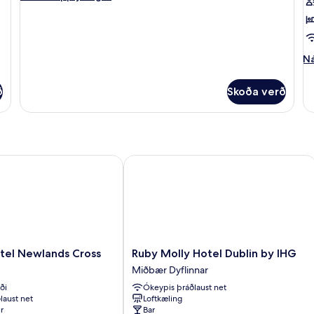
upplýsingar
fyrir
Double
Room
Ná
Ná
up
fy
ð
Skoða verð
Fj
l Newlands Cross
Ruby Molly Hotel Dublin by IHG
Ruby
tel Newlands Cross
Ruby Molly Hotel Dublin by IHG
Molly
Miðbær Dyflinnar
Hotel
ði
Ókeypis þráðlaust net
Dublin
laust net
Loftkæling
by
r
Bar