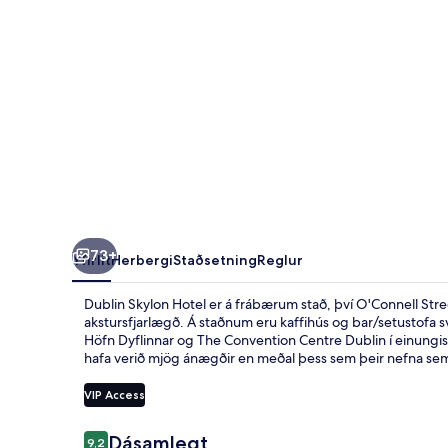
73+
Yfirlit
Herbergi
Staðsetning
Reglur
Dublin Skylon Hotel er á frábærum stað, því O'Connell Stre
akstursfjarlægð. Á staðnum eru kaffihús og bar/setustofa s
Höfn Dyflinnar og The Convention Centre Dublin í einungi
hafa verið mjög ánægðir en meðal þess sem þeir nefna sem s
VIP Access
Umsagnir
Dásamlegt
9,2