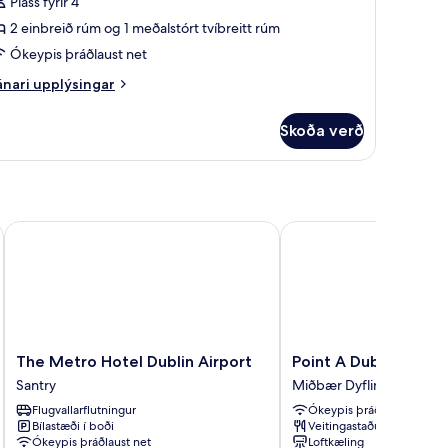
Pláss fyrir 4
2 einbreið rúm og 1 meðalstórt tvíbreitt rúm
Ókeypis þráðlaust net
nari
nari upplýsingar
plýsingar
rir
Skoða verð
ölskylduherbergi
The Metro Hotel Dublin Airport
Point A Dublin Parnell 
The
Point
The Metro Hotel Dublin Airport
Point A Dublin Parnel
Metro
A
Santry
Miðbær Dyflinnar
Hotel
Dublin
Flugvallarflutningur
Ókeypis þráðlaust net
Dublin
Parnell
Bílastæði í boði
Veitingastaður
Airport
Street
Ókeypis þráðlaust net
Loftkæling