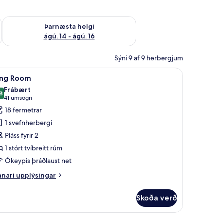
ágú. 9
Athuga framboð þarnæstu helgi ágú. 14 - ágú. 16
Þarnæsta helgi
ágú. 14 - ágú. 16
Sýni 9 af 9 herbergjum
ið rúm | Öryggishólf í herbergi, skrifborð, myrkratjöld/-gardínur
koða
King Room | Öryggishólf í herbergi, skrifborð
20
ing Room
lar
Frábært
yndir
8
8,8 af 10
(41
41 umsögn
rir
umsögn)
18 fermetrar
ing
1 svefnherbergi
oom
Pláss fyrir 2
1 stórt tvíbreitt rúm
Ókeypis þráðlaust net
nari
nari upplýsingar
plýsingar
rir
Skoða verð
ng
oom