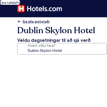
Fara í aðalefni
Sjá alla gististaði
Dublin Skylon Hotel
Veldu dagsetningar til að sjá verð
Hvert viltu fara?
Myndasafn
fyrir
Dublin
Skylon
Hotel