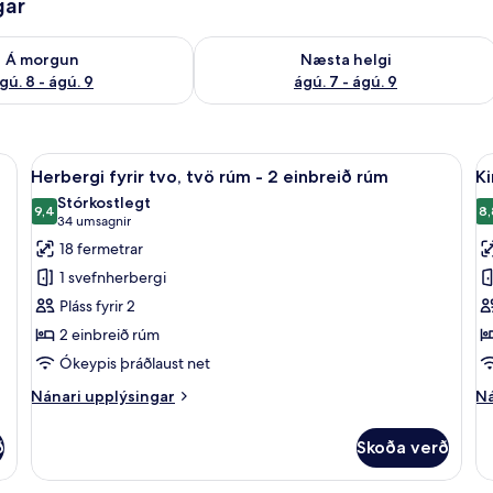
gar
ð á morgun ágú. 8 - ágú. 9
Athuga framboð næstu helgi ágú. 7 - 
Á morgun
Næsta helgi
gú. 8 - ágú. 9
ágú. 7 - ágú. 9
orð, myrkratjöld/-gardínur
Skoða
Herbergi fyrir tvo, tvö rúm - 2 einbre
S
7
Herbergi fyrir tvo, tvö rúm - 2 einbreið rúm
K
allar
al
Stórkostlegt
myndir
9,4
m
8,
9,4 af 10
(34
34 umsagnir
fyrir
fy
umsagnir)
18 fermetrar
Herbergi
K
1 svefnherbergi
fyrir
R
Pláss fyrir 2
tvo,
2 einbreið rúm
tvö
Ókeypis þráðlaust net
rúm
-
Nánari
Ná
Nánari upplýsingar
Ná
2
upplýsingar
up
fyrir
fy
einbreið
ð
Skoða verð
Herbergi
Ki
rúm
fyrir
R