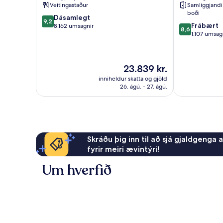
Veitingastaður
Samliggjandi 
boði
9.2
Dásamlegt
9,2
8.6
Frábært
af
8.162 umsagnir
8,6
af
1.107 umsag
10,
10,
Dásamlegt,
Frábært,
8.162
1.107
umsagnir
Verðið
23.839 kr.
umsagnir
er
inniheldur skatta og gjöld
23.839 kr.
26. ágú. - 27. ágú.
Skráðu þig inn til að sjá gjaldgenga 
fyrir meiri ævintýri!
Um hverfið