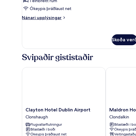
1 einbreitt rúm
Ókeypis þráðlaust net
Nánari
Nánari upplýsingar
upplýsingar
fyrir
herbergi
Skoða ver
Svipaðir gististaðir
Clayton Hotel Dublin Airport
Maldron Hote
Clayton
Maldron
Clayton Hotel Dublin Airport
Maldron Ho
Hotel
Hotel
Clonshaugh
Clondalkin
Dublin
Newlands
Flugvallarflutningur
Bílastæði í bo
Airport
Cross
Bílastæði í boði
Ókeypis þráð
Clonshaugh
Clondalkin
Ókeypis þráðlaust net
Veitingastaðu