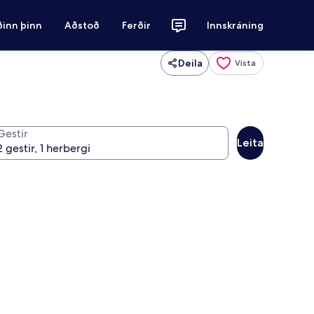
ðinn þinn
Aðstoð
Ferðir
Innskráning
Deila
Vista
Gestir
Leita