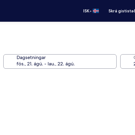
•
ISK
Skrá gistista
Dagsetningar