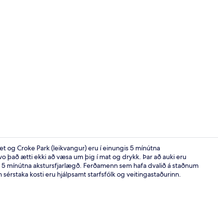
Framhlið gis
et og Croke Park (leikvangur) eru í einungis 5 mínútna
vo það ætti ekki að væsa um þig í mat og drykk. Þar að auki eru
s 5 mínútna akstursfjarlægð. Ferðamenn sem hafa dvalið á staðnum
King Room | 
érstaka kosti eru hjálpsamt starfsfólk og veitingastaðurinn.