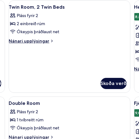
tvo,
lf í herbergi, skrifborð, myrkratjöld/-gardínur
Skoða
Öryggishólf í herbergi, skrifborð, myr
S
4
tvö
Twin Room, 2 Twin Beds
He
allar
al
rúm
Pláss fyrir 2
-
myndir
m
8,
2
2 einbreið rúm
fyrir
fy
einbreið
Twin
H
Ókeypis þráðlaust net
rúm
Room,
m
Nánari
Nánari upplýsingar
2
t
upplýsingar
fyrir
Twin
r
Twin
Beds
Room,
2
Ná
Ná
Twin
up
Beds
fy
ð
Skoða verð
He
m
tv
orð, myrkratjöld/-gardínur
Skoða
Öryggishólf í herbergi, skrifborð, myr
S
6
rú
Double Room
Fj
allar
al
Pláss fyrir 2
myndir
m
9,
1 tvíbreitt rúm
fyrir
fy
Double
F
Ókeypis þráðlaust net
Room
Nánari
Nánari upplýsingar