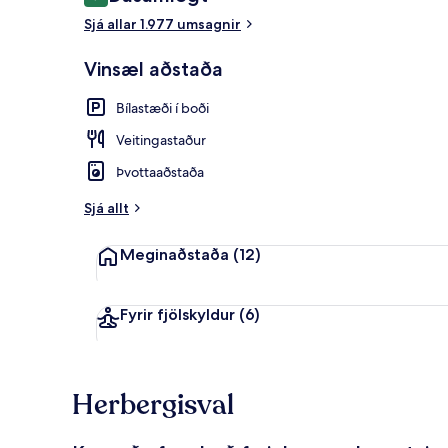
9,2 af 10
Bar (á gistist
Sjá allar 1.977 umsagnir
Vinsæl aðstaða
Bílastæði í boði
Veitingastaður
Þvottaaðstaða
Sjá allt
Meginaðstaða
(12)
Fyrir fjölskyldur
(6)
Herbergisval