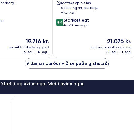
IHG
herbergi í
Móttaka opin allan
Miðbær
sólarhringinn, alla daga
Dyflinnar
vikunnar
9.4
Stórkostlegt
nir
9,4
af
4.070 umsagnir
10,
Stórkostlegt,
Verðið
Verðið
19.716 kr.
21.076 kr.
4.070
er
er
umsagnir
inniheldur skatta og gjöld
inniheldur skatta og gjöld
19.716 kr.
21.076 kr.
16. ágú. - 17. ágú.
31. ágú. - 1. sep.
Samanburður við svipaða gististaði
afslætti og ávinninga. Meiri ávinningur