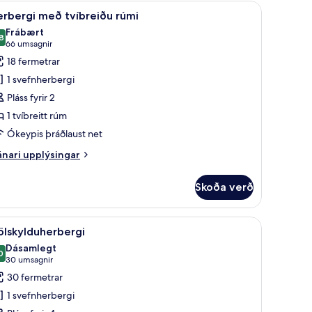
kratjöld/-gardínur
koða
Öryggishólf í herbergi, skrifborð, myrkratjöl
9
rbergi með tvíbreiðu rúmi
lar
Frábært
yndir
8
8,8 af 10
(66
66 umsagnir
rir
umsagnir)
18 fermetrar
erbergi
1 svefnherbergi
eð
Pláss fyrir 2
víbreiðu
1 tvíbreitt rúm
úmi
Ókeypis þráðlaust net
nari
nari upplýsingar
plýsingar
rir
Skoða verð
rbergi
eð
íbreiðu
kratjöld/-gardínur
koða
Fjölskylduherbergi | Öryggishólf í herbergi, s
19
mi
ölskylduherbergi
lar
Dásamlegt
yndir
0
9,0 af 10
(30
30 umsagnir
rir
umsagnir)
30 fermetrar
jölskylduherbergi
1 svefnherbergi