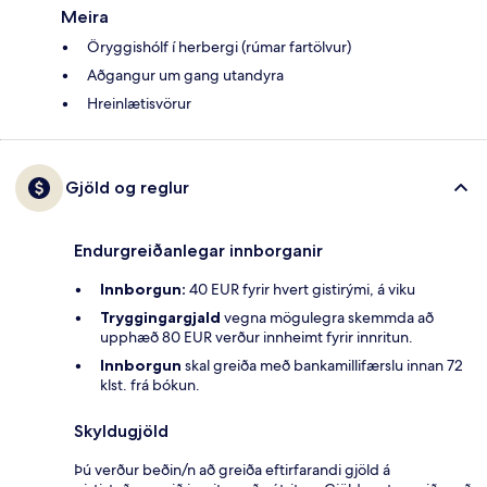
Meira
Öryggishólf í herbergi (rúmar fartölvur)
Aðgangur um gang utandyra
Hreinlætisvörur
Gjöld og reglur
Endurgreiðanlegar innborganir
Innborgun:
40 EUR fyrir hvert gistirými, á viku
Tryggingargjald
vegna mögulegra skemmda að
upphæð 80 EUR verður innheimt fyrir innritun.
Innborgun
skal greiða með bankamillifærslu innan 72
klst. frá bókun.
Skyldugjöld
Þú verður beðin/n að greiða eftirfarandi gjöld á