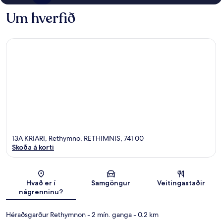
Um hverfið
13A KRIARI, Rethymno, RETHIMNIS, 741 00
Skoða á korti
Kort
Hvað er í
Samgöngur
Veitingastaðir
nágrenninu?
Héraðsgarður Rethymnon
- 2 mín. ganga
- 0.2 km