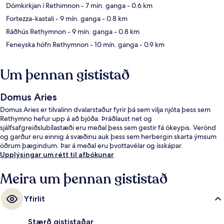
Dómkirkjan í Rethimnon
- 7 mín. ganga
- 0.6 km
Fortezza-kastali
- 9 mín. ganga
- 0.8 km
Ráðhús Rethymnon
- 9 mín. ganga
- 0.8 km
Feneyska höfn Rethymnon
- 10 mín. ganga
- 0.9 km
Um þennan gististað
Domus Aries
Domus Aries er tilvalinn dvalarstaður fyrir þá sem vilja njóta þess sem
Rethymno hefur upp á að bjóða. Þráðlaust net og
sjálfsafgreiðslubílastæði eru meðal þess sem gestir fá ókeypis. Verönd
og garður eru einnig á svæðinu auk þess sem herbergin skarta ýmsum
öðrum þægindum. Þar á meðal eru þvottavélar og ísskápar.
Upplýsingar um rétt til afbókunar
Meira um þennan gististað
Yfirlit
Stærð gististaðar