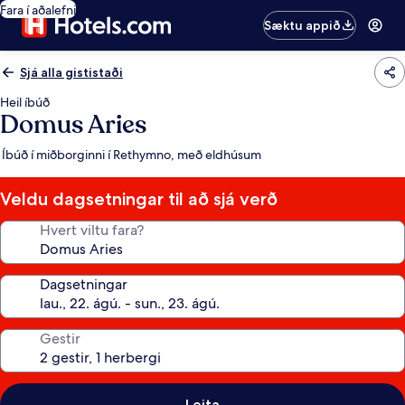
Fara í aðalefni
Sæktu appið
Sjá alla gististaði
Heil íbúð
Domus Aries
Íbúð í miðborginni í Rethymno, með eldhúsum
Veldu dagsetningar til að sjá verð
Hvert viltu fara?
Dagsetningar
Gestir
Leita