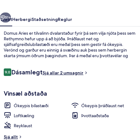
rra
Næsta
51+
Yfirlit
Herbergi
Staðsetning
Reglur
Domus Aries er tilvalinn dvalarstaður fyrir þá sem vilja njóta þess sem
Rethymno hefur upp á að bjóða. Þráðlaust net og
sjálfsafgreiðslubílastæði eru meðal þess sem gestir fá ókeypis.
Verönd og garður eru einnig á svæðinu auk þess sem herbergin
skarta ýmsum öðrum þægindum. Þar á meðal eru þvottavélar og
ísskápar.
Umsagnir
Dásamlegt
9,0
Sjá allar 2 umsagnir
9,0 af 10
Íbúð - svalir | Rúmföt úr egypskri bóm
Vinsæl aðstaða
Ókeypis bílastæði
Ókeypis þráðlaust net
Loftkæling
Þvottaaðstaða
Reyklaust
Sjá allt