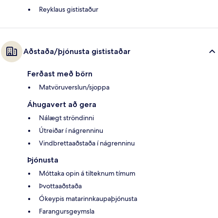
Reyklaus gististaður
Aðstaða/þjónusta gististaðar
Ferðast með börn
Matvöruverslun/sjoppa
Áhugavert að gera
Nálægt ströndinni
Útreiðar í nágrenninu
Vindbrettaaðstaða í nágrenninu
Þjónusta
Móttaka opin á tilteknum tímum
Þvottaaðstaða
Ókeypis matarinnkaupaþjónusta
Farangursgeymsla