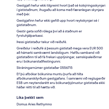
Gestgjafi hefur ekki tilgreint hvort það sé kolsýringsskynjari
í gististaðnum; íhugaðu að koma með færanlegan skynjara
með þér.
Gestgjafinn hefur ekki gefið upp hvort reykskynjari sé í
gististaðnum.
Gestir geta sofið rólega því að á staðnum er
fyrstuhjálparkassi.
Þessi gististaður tekur við reiðufé.
Greiðslur í reiðufé á þessum gististað mega vera EUR 500
að hámarki samkvæmt landslögum. Hafðu samband við
gististaðinn til að fá frekari upplýsingar, samskipaleiðirnar
eru í bókunarstaðfestingunni.
Skráningarnúmer gististaðar 0556715
Ef þú afbókar bókunina muntu þurfa að hlíta
afbókunarskilyrðum gestgjafans. Í samræmi við reglugerðir
ESB um neytendarétt eru bókunarþjónustur gististaða ekki
háðar rétti til að hætta við.
Líka þekkt sem
Domus Aries Rethymno