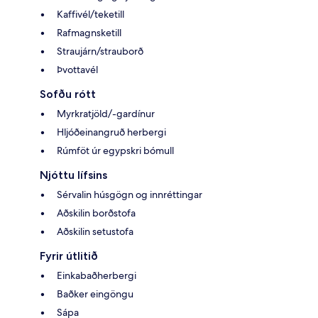
Kaffivél/teketill
Rafmagnsketill
Straujárn/strauborð
Þvottavél
Sofðu rótt
Myrkratjöld/-gardínur
Hljóðeinangruð herbergi
Rúmföt úr egypskri bómull
Njóttu lífsins
Sérvalin húsgögn og innréttingar
Aðskilin borðstofa
Aðskilin setustofa
Fyrir útlitið
Einkabaðherbergi
Baðker eingöngu
Sápa