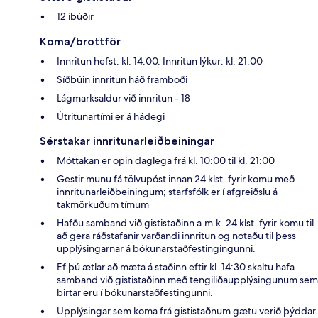
12 íbúðir
Koma/brottför
Innritun hefst: kl. 14:00. Innritun lýkur: kl. 21:00
Síðbúin innritun háð framboði
Lágmarksaldur við innritun - 18
Útritunartími er á hádegi
Sérstakar innritunarleiðbeiningar
Móttakan er opin daglega frá kl. 10:00 til kl. 21:00
Gestir munu fá tölvupóst innan 24 klst. fyrir komu með
innritunarleiðbeiningum; starfsfólk er í afgreiðslu á
takmörkuðum tímum
Hafðu samband við gististaðinn a.m.k. 24 klst. fyrir komu til
að gera ráðstafanir varðandi innritun og notaðu til þess
upplýsingarnar á bókunarstaðfestingingunni.
Ef þú ætlar að mæta á staðinn eftir kl. 14:30 skaltu hafa
samband við gististaðinn með tengiliðaupplýsingunum sem
birtar eru í bókunarstaðfestingunni.
Upplýsingar sem koma frá gististaðnum gætu verið þýddar