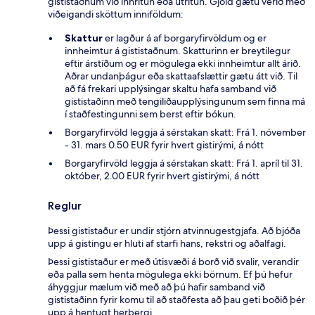
gististaðnum við innritun eða útritun. Gjöld gætu verið með
viðeigandi sköttum inniföldum:
Skattur
er lagður á af borgaryfirvöldum og er
innheimtur á gististaðnum. Skatturinn er breytilegur
eftir árstíðum og er mögulega ekki innheimtur allt árið.
Aðrar undanþágur eða skattaafslættir gætu átt við. Til
að fá frekari upplýsingar skaltu hafa samband við
gististaðinn með tengiliðaupplýsingunum sem finna má
í staðfestingunni sem berst eftir bókun.
Borgaryfirvöld leggja á sérstakan skatt: Frá 1. nóvember
- 31. mars 0.50 EUR fyrir hvert gistirými, á nótt
Borgaryfirvöld leggja á sérstakan skatt: Frá 1. apríl til 31.
október, 2.00 EUR fyrir hvert gistirými, á nótt
Reglur
Þessi gististaður er undir stjórn atvinnugestgjafa. Að bjóða
upp á gistingu er hluti af starfi hans, rekstri og aðalfagi.
Þessi gististaður er með útisvæði á borð við svalir, verandir
eða palla sem henta mögulega ekki börnum. Ef þú hefur
áhyggjur mælum við með að þú hafir samband við
gististaðinn fyrir komu til að staðfesta að þau geti boðið þér
upp á hentugt herbergi.