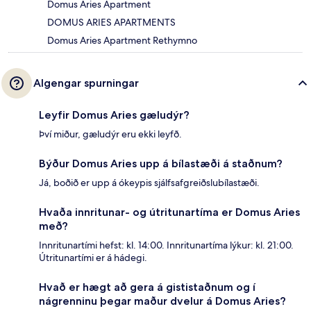
Domus Aries Apartment
DOMUS ARIES APARTMENTS
Domus Aries Apartment Rethymno
Algengar spurningar
Leyfir Domus Aries gæludýr?
Því miður, gæludýr eru ekki leyfð.
Býður Domus Aries upp á bílastæði á staðnum?
Já, boðið er upp á ókeypis sjálfsafgreiðslubílastæði.
Hvaða innritunar- og útritunartíma er Domus Aries
með?
Innritunartími hefst: kl. 14:00. Innritunartíma lýkur: kl. 21:00.
Útritunartími er á hádegi.
Hvað er hægt að gera á gististaðnum og í
nágrenninu þegar maður dvelur á Domus Aries?