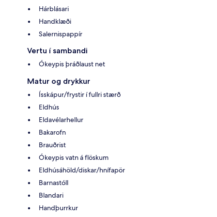
Hárblásari
Handklæði
Salernispappír
Vertu í sambandi
Ókeypis þráðlaust net
Matur og drykkur
Ísskápur/frystir í fullri stærð
Eldhús
Eldavélarhellur
Bakarofn
Brauðrist
Ókeypis vatn á flöskum
Eldhúsáhöld/diskar/hnífapör
Barnastóll
Blandari
Handþurrkur