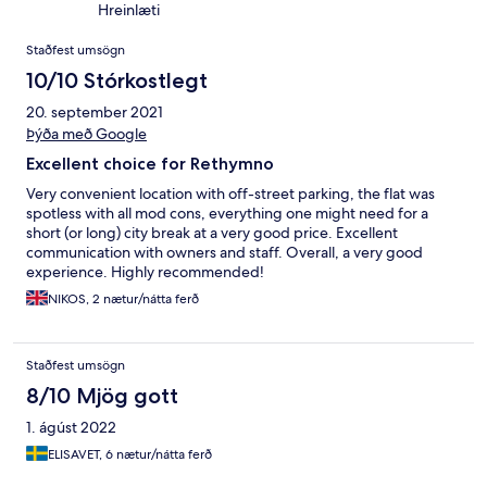
Hreinlæti
Umsagnir
Staðfest umsögn
10/10 Stórkostlegt
20. september 2021
Þýða með Google
Excellent choice for Rethymno
Very convenient location with off-street parking, the flat was
spotless with all mod cons, everything one might need for a
short (or long) city break at a very good price. Excellent
communication with owners and staff. Overall, a very good
experience. Highly recommended!
NIKOS, 2 nætur/nátta ferð
Staðfest umsögn
8/10 Mjög gott
1. ágúst 2022
ELISAVET, 6 nætur/nátta ferð