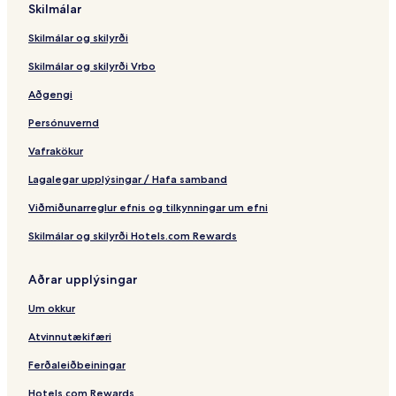
Skilmálar
Skilmálar og skilyrði
Skilmálar og skilyrði Vrbo
Aðgengi
Persónuvernd
Vafrakökur
Lagalegar upplýsingar / Hafa samband
Viðmiðunarreglur efnis og tilkynningar um efni
Skilmálar og skilyrði Hotels.com Rewards
Aðrar upplýsingar
Um okkur
Atvinnutækifæri
Ferðaleiðbeiningar
Hotels.com Rewards