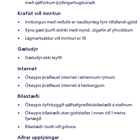
með sjálfvirkum þýðingarhugbúnaði
Krafist við innritun
Innborgun með reiðufé er nauðsynleg fyrir tilfallandi gjöld
Sýna gæti þurft skilríki með mynd, útgefin af yfirvöldum
Lágmarksaldur við innritun er 18
Gæludýr
Gæludýr ekki leyfð
Internet
Ókeypis þráðlaust internet í almennum rýmum
Ókeypis þráðlaust internet á herbergjum
Bílastæði
Ókeypis óyfirbyggð sjálfsafgreiðslubílastæði á staðnum
Ókeypis bílastæði utan gististaðar í innan við 1 metra
fjarlægð
Bílastæði í boði við götuna
Aðrar upplýsingar