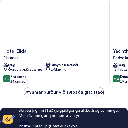
Hotel Elida
Yacintho
Hotel
Yacinth
Hotel Elida
Yacint
Elida
Perivolia
Platanes
Perivolia
Platanes
Laug
Ókeypis bílastæði
Laug
Ókeypis þráðlaust net
Loftkæling
Þvotta
8.8
9.0
Frábært
Dás
8,8
9,0
af
af
24 umsagnir
29 u
10,
10,
Frábært,
Dásamle
Samanburður við svipaða gististaði
24
29
umsagnir
umsagni
Skráðu þig inn til að sjá gjaldgenga afslætti og ávinninga.
Meiri ávinningur fyrir meiri ævintýri!
Innskrá
Skráðu þig, það er ókeypis