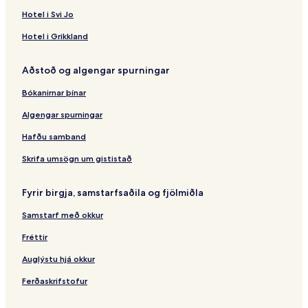
Hotel i Svi Jo
Hotel i Grikkland
Aðstoð og algengar spurningar
Bókanirnar þínar
Algengar spurningar
Hafðu samband
Skrifa umsögn um gististað
Fyrir birgja, samstarfsaðila og fjölmiðla
Samstarf með okkur
Fréttir
Auglýstu hjá okkur
Ferðaskrifstofur