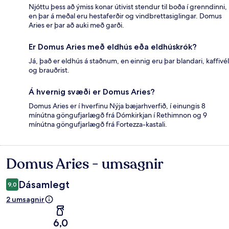
Njóttu þess að ýmiss konar útivist stendur til boða í grenndinni,
en þar á meðal eru hestaferðir og vindbrettasiglingar. Domus
Aries er þar að auki með garði.
Er Domus Aries með eldhús eða eldhúskrók?
Já, það er eldhús á staðnum, en einnig eru þar blandari, kaffivél
og brauðrist.
Á hvernig svæði er Domus Aries?
Domus Aries er í hverfinu Nýja bæjarhverfið, í einungis 8
mínútna göngufjarlægð frá Dómkirkjan í Rethimnon og 9
mínútna göngufjarlægð frá Fortezza-kastali.
Domus Aries - umsagnir
Umsagnir
Dásamlegt
9,0
2 umsagnir
6,0