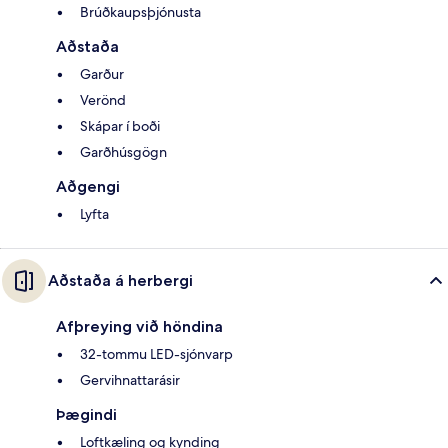
Brúðkaupsþjónusta
Aðstaða
Garður
Verönd
Skápar í boði
Garðhúsgögn
Aðgengi
Lyfta
Aðstaða á herbergi
Afþreying við höndina
32-tommu LED-sjónvarp
Gervihnattarásir
Þægindi
Loftkæling og kynding