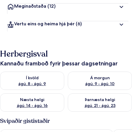
Meginaðstaða
(12)
Vertu eins og heima hjá þér
(6)
Herbergisval
Kannaðu framboð fyrir þessar dagsetningar
Athuga framboð í kvöld ágú. 8 - ágú. 9
Athuga framboð á morgun ágú.
Í kvöld
Á morgun
ágú. 8 - ágú. 9
ágú. 9 - ágú. 10
Athuga framboð næstu helgi ágú. 14 - ágú. 16
Athuga framboð þarnæstu helg
Næsta helgi
Þarnæsta helgi
ágú. 14 - ágú. 16
ágú. 21 - ágú. 23
Svipaðir gististaðir