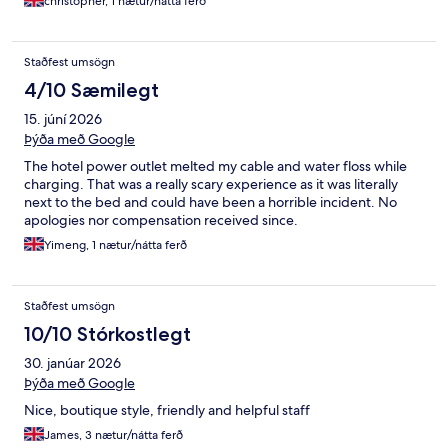
christopher, 1 nætur/nátta ferð
Staðfest umsögn
4/10 Sæmilegt
15. júní 2026
Þýða með Google
The hotel power outlet melted my cable and water floss while
charging. That was a really scary experience as it was literally
next to the bed and could have been a horrible incident. No
apologies nor compensation received since.
Yimeng, 1 nætur/nátta ferð
Staðfest umsögn
10/10 Stórkostlegt
30. janúar 2026
Þýða með Google
Nice, boutique style, friendly and helpful staff
James, 3 nætur/nátta ferð