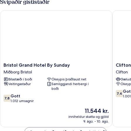
Svipaðir gististaðir
Bristol Grand Hotel By Sunday
Clifton 
Bristol
Clifton
Bristol Grand Hotel By Sunday
Clifto
Grand
Hotel
Miðborg Bristol
Clifton
Hotel
Clifton
Bílastæði í boði
Ókeypis þráðlaust net
Gælud
By
Veitingastaður
Samliggjandi herbergi í
Ókeypi
Sunday
boði
Miðborg
7.4
Got
7,4
7.8
Bristol
Gott
af
1.00
7,8
af
1.012 umsagnir
10,
10,
Gott,
Verðið
11.544 kr.
Gott,
1.001
er
1.012
inniheldur skatta og gjöld
umsögn
11.544 kr.
9. ágú. - 10. ágú.
umsagnir