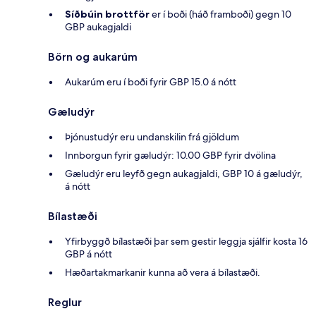
Síðbúin brottför
er í boði (háð framboði) gegn 10
GBP aukagjaldi
Börn og aukarúm
Aukarúm eru í boði fyrir GBP 15.0 á nótt
Gæludýr
Þjónustudýr eru undanskilin frá gjöldum
Innborgun fyrir gæludýr: 10.00 GBP fyrir dvölina
Gæludýr eru leyfð gegn aukagjaldi, GBP 10 á gæludýr,
á nótt
Bílastæði
Yfirbyggð bílastæði þar sem gestir leggja sjálfir kosta 16
GBP á nótt
Hæðartakmarkanir kunna að vera á bílastæði.
Reglur