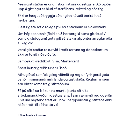
Þessi gististaður er undir stjórn atvinnugestgjafa. Að bjóða
upp á gistingu er hluti af starfi hans, rekstri og aðalfagi.
Ekki er hægt að tryggja að enginn hávaði berist inn á
herbergin.
Gestir geta sofið rólega því að á staðnum er slökkvitæki.
Um hópapantanir (fleiri en 8 herbergi á sama gististað /
sömu gistidögum) geta gilt sérstakar afpöntunarreglur eða
aukagjöld.
Þessi gististaður tekur við kreditkortum og debetkortum.
Ekki er tekið við reiðufé.
Samþykkt kreditkort: Visa, Mastercard
Snertilausar greiðslur eru í boði.
Athugið að samfélagsleg viðmið og reglur fyrir gesti geta
verið mismunandi milli landa og gististaða. Reglurnar sem
eru birtar koma frá gististaðnum.
Ef þú afbókar bókunina muntu þurfa að hlíta
afbókunarskilyrðum gestgjafans. Í samræmi við reglugerðir
ESB um neytendarétt eru bókunarþjónustur gististaða ekki
háðar rétti til að hætta við.
Líka þekkt sem