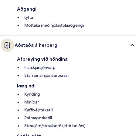
Aðgengi
Lyfta
Móttaka með hjólastólaaðgengi
Aðstaða á herbergi
Afþreying við höndina
Flatskjársjónvarp
Stafrænar sjónvarpsrásir
Þægindi
Kynding
Míníbar
Kaffivél/teketill
Rafmagnsketill
Straujárn/strauborð (eftir beiðni)