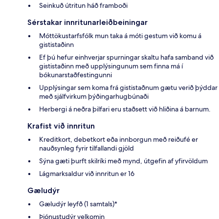
Seinkuð útritun háð framboði
Sérstakar innritunarleiðbeiningar
Móttökustarfsfólk mun taka á móti gestum við komu á
gististaðinn
Ef þú hefur einhverjar spurningar skaltu hafa samband við
gististaðinn með upplýsingunum sem finna má í
bókunarstaðfestingunni
Upplýsingar sem koma frá gististaðnum gætu verið þýddar
með sjálfvirkum þýðingarhugbúnaði
Herbergi á neðra þilfari eru staðsett við hliðina á barnum.
Krafist við innritun
Kreditkort, debetkort eða innborgun með reiðufé er
nauðsynleg fyrir tilfallandi gjöld
Sýna gæti þurft skilríki með mynd, útgefin af yfirvöldum
Lágmarksaldur við innritun er 16
Gæludýr
Gæludýr leyfð (1 samtals)*
Þjónustudýr velkomin