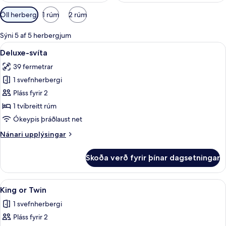
Síur
Öll herbergi
1 rúm
2 rúm
í
boði
Sýni 5 af 5 herbergjum
fyrir
Skoða
Deluxe-svíta | Míníbar, straujárn/str
15
Deluxe-svíta
herbergi
allar
39 fermetrar
myndir
1 svefnherbergi
fyrir
Deluxe-
Pláss fyrir 2
svíta
1 tvíbreitt rúm
Ókeypis þráðlaust net
Nánari
Nánari upplýsingar
upplýsingar
fyrir
Skoða verð fyrir þínar dagsetningar
Deluxe-
svíta
Skoða
King or Twin | Míníbar, straujárn/stra
15
King or Twin
allar
1 svefnherbergi
myndir
Pláss fyrir 2
fyrir