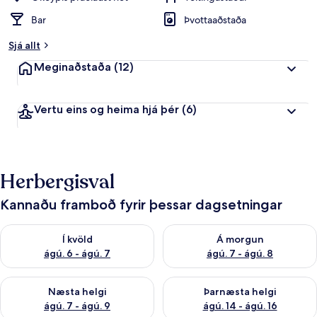
Bar
Þvottaaðstaða
Sjá allt
Meginaðstaða
(12)
Vertu eins og heima hjá þér
(6)
Herbergisval
Kannaðu framboð fyrir þessar dagsetningar
Athuga framboð í kvöld ágú. 6 - ágú. 7
Athuga framboð á morgun ágú.
Í kvöld
Á morgun
ágú. 6 - ágú. 7
ágú. 7 - ágú. 8
Athuga framboð næstu helgi ágú. 7 - ágú. 9
Athuga framboð þarnæstu helgi
Næsta helgi
Þarnæsta helgi
ágú. 7 - ágú. 9
ágú. 14 - ágú. 16