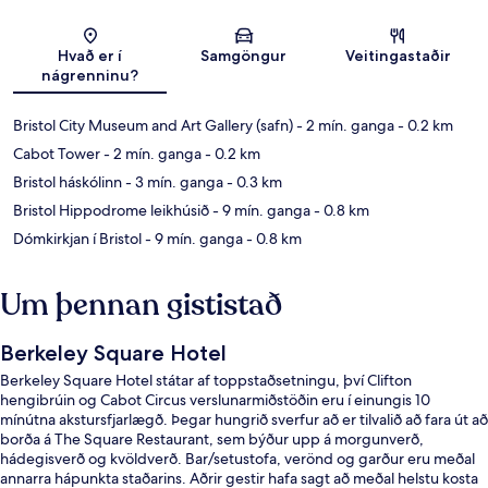
Kort
Hvað er í
Samgöngur
Veitingastaðir
nágrenninu?
Bristol City Museum and Art Gallery (safn)
- 2 mín. ganga
- 0.2 km
Cabot Tower
- 2 mín. ganga
- 0.2 km
Bristol háskólinn
- 3 mín. ganga
- 0.3 km
Bristol Hippodrome leikhúsið
- 9 mín. ganga
- 0.8 km
Dómkirkjan í Bristol
- 9 mín. ganga
- 0.8 km
Um þennan gististað
Berkeley Square Hotel
Berkeley Square Hotel státar af toppstaðsetningu, því Clifton
hengibrúin og Cabot Circus verslunarmiðstöðin eru í einungis 10
mínútna akstursfjarlægð. Þegar hungrið sverfur að er tilvalið að fara út að
borða á The Square Restaurant, sem býður upp á morgunverð,
hádegisverð og kvöldverð. Bar/setustofa, verönd og garður eru meðal
annarra hápunkta staðarins. Aðrir gestir hafa sagt að meðal helstu kosta