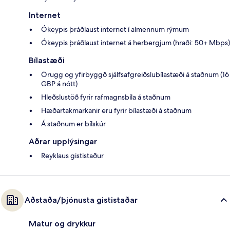
Internet
Ókeypis þráðlaust internet í almennum rýmum
Ókeypis þráðlaust internet á herbergjum (hraði: 50+ Mbps)
Bílastæði
Örugg og yfirbyggð sjálfsafgreiðslubílastæði á staðnum (16
GBP á nótt)
Hleðslustöð fyrir rafmagnsbíla á staðnum
Hæðartakmarkanir eru fyrir bílastæði á staðnum
Á staðnum er bílskúr
Aðrar upplýsingar
Reyklaus gististaður
Aðstaða/þjónusta gististaðar
Matur og drykkur