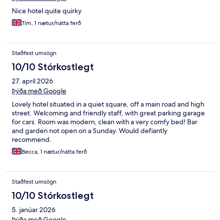
Nice hotel quite quirky
Tim, 1 nætur/nátta ferð
Staðfest umsögn
10/10 Stórkostlegt
27. apríl 2026
Þýða með Google
Lovely hotel situated in a quiet square, off a main road and high
street. Welcoming and friendly staff, with great parking garage
for cars. Room was modern, clean with a very comfy bed! Bar
and garden not open on a Sunday. Would defiantly
recommend.
Becca, 1 nætur/nátta ferð
Staðfest umsögn
10/10 Stórkostlegt
5. janúar 2026
Þýða með Google