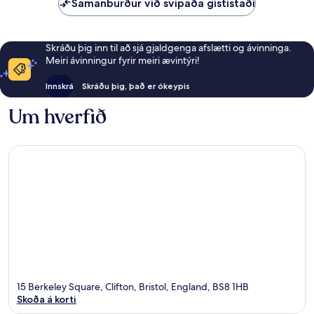
Samanburður við svipaða gististaði
Skráðu þig inn til að sjá gjaldgenga afslætti og ávinninga.
Meiri ávinningur fyrir meiri ævintýri!
Innskrá
Skráðu þig, það er ókeypis
Um hverfið
15 Berkeley Square, Clifton, Bristol, England, BS8 1HB
Skoða á korti