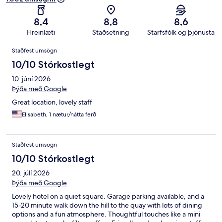
8,4
8,8
8,6
Hreinlæti
Staðsetning
Starfsfólk og þjónusta
Umsagnir
Staðfest umsögn
10/10 Stórkostlegt
10. júní 2026
Þýða með Google
Great location, lovely staff
Elisabeth, 1 nætur/nátta ferð
Staðfest umsögn
10/10 Stórkostlegt
20. júlí 2026
Þýða með Google
Lovely hotel on a quiet square. Garage parking available, and a
15-20 minute walk down the hill to the quay with lots of dining
options and a fun atmosphere. Thoughtful touches like a mini