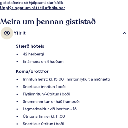
gististaðarins sé hjálpsamt starfsfólk.
Upplýsingar um rétt til afbókunar
Meira um þennan gististað
Yfirlit
Stærð hótels
42 herbergi
Er á meira en 4 hæðum
Koma/brottför
Innritun hefst: kl. 15:00. Innritun lýkur: á miðnætti
Snertilaus innritun í boði
Flýtiinnritun/-útritun í boði
Snemminnritun er háð framboði
Lágmarksaldur við innritun - 16
Útritunartími er kl. 11:00
Snertilaus útritun í boði