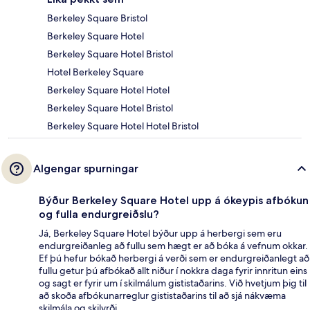
Berkeley Square Bristol
Berkeley Square Hotel
Berkeley Square Hotel Bristol
Hotel Berkeley Square
Berkeley Square Hotel Hotel
Berkeley Square Hotel Bristol
Berkeley Square Hotel Hotel Bristol
Algengar spurningar
Býður Berkeley Square Hotel upp á ókeypis afbókun
og fulla endurgreiðslu?
Já, Berkeley Square Hotel býður upp á herbergi sem eru
endurgreiðanleg að fullu sem hægt er að bóka á vefnum okkar.
Ef þú hefur bókað herbergi á verði sem er endurgreiðanlegt að
fullu getur þú afbókað allt niður í nokkra daga fyrir innritun eins
og sagt er fyrir um í skilmálum gististaðarins. Við hvetjum þig til
að skoða afbókunarreglur gististaðarins til að sjá nákvæma
skilmála og skilyrði.