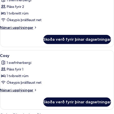
1 svefnherbergi
myndir
Pláss fyrir 2
fyrir
Superior-
1 tvíbreitt rúm
herbergi
Ókeypis þráðlaust net
með
Nánari
Nánari upplýsingar
tvíbreiðu
upplýsingar
rúmi
fyrir
Skoða verð fyrir þínar dagsetningar
Superior-
herbergi
með
Skoða
Cosy | Míníbar, straujárn/strauborð, 
11
tvíbreiðu
Cosy
allar
rúmi
1 svefnherbergi
myndir
Pláss fyrir 1
fyrir
Cosy
1 tvíbreitt rúm
Ókeypis þráðlaust net
Nánari
Nánari upplýsingar
upplýsingar
fyrir
Skoða verð fyrir þínar dagsetningar
Cosy