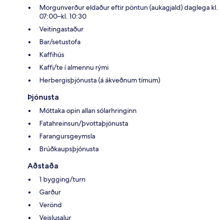
Morgunverður eldaður eftir pöntun (aukagjald) daglega kl.
07:00–kl. 10:30
Veitingastaður
Bar/setustofa
Kaffihús
Kaffi/te í almennu rými
Herbergisþjónusta (á ákveðnum tímum)
Þjónusta
Móttaka opin allan sólarhringinn
Fatahreinsun/þvottaþjónusta
Farangursgeymsla
Brúðkaupsþjónusta
Aðstaða
1 bygging/turn
Garður
Verönd
Veislusalur