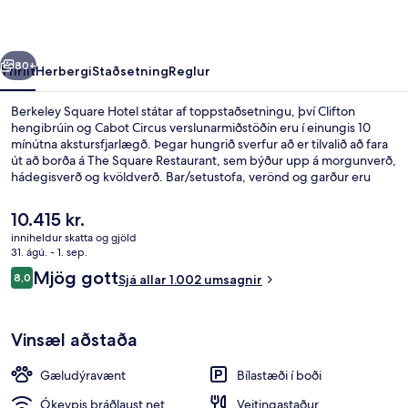
rra
Næsta
80+
Yfirlit
Herbergi
Staðsetning
Reglur
Berkeley Square Hotel státar af toppstaðsetningu, því Clifton
hengibrúin og Cabot Circus verslunarmiðstöðin eru í einungis 10
mínútna akstursfjarlægð. Þegar hungrið sverfur að er tilvalið að fara
út að borða á The Square Restaurant, sem býður upp á morgunverð,
hádegisverð og kvöldverð. Bar/setustofa, verönd og garður eru
meðal annarra hápunkta staðarins. Aðrir gestir hafa sagt að meðal
helstu kosta gististaðarins sé hjálpsamt starfsfólk.
Núverandi
10.415 kr.
verð
inniheldur skatta og gjöld
er
31. ágú. - 1. sep.
Fyrir utan
10.415 kr.
Umsagnir
Mjög gott
8,0
Sjá allar 1.002 umsagnir
8,0 af 10
Vinsæl aðstaða
Gæludýravænt
Bílastæði í boði
Ókeypis þráðlaust net
Veitingastaður