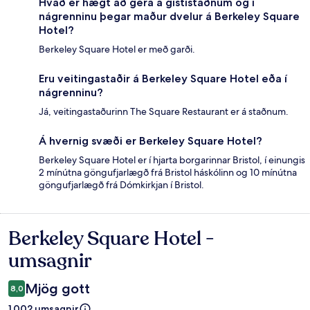
Hvað er hægt að gera á gististaðnum og í
nágrenninu þegar maður dvelur á Berkeley Square
Hotel?
Berkeley Square Hotel er með garði.
Eru veitingastaðir á Berkeley Square Hotel eða í
nágrenninu?
Já, veitingastaðurinn The Square Restaurant er á staðnum.
Á hvernig svæði er Berkeley Square Hotel?
Berkeley Square Hotel er í hjarta borgarinnar Bristol, í einungis
2 mínútna göngufjarlægð frá Bristol háskólinn og 10 mínútna
göngufjarlægð frá Dómkirkjan í Bristol.
Berkeley Square Hotel -
Umsagnir
umsagnir
Mjög gott
8,0
1.002 umsagnir