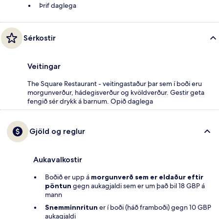
Þrif daglega
Sérkostir
Veitingar
The Square Restaurant - veitingastaður þar sem í boði eru
morgunverður, hádegisverður og kvöldverður. Gestir geta
fengið sér drykk á barnum. Opið daglega
Gjöld og reglur
Aukavalkostir
Boðið er upp á
morgunverð sem er eldaður eftir
pöntun
gegn aukagjaldi sem er um það bil 18 GBP á
mann
Snemminnritun
er í boði (háð framboði) gegn 10 GBP
aukagjaldi