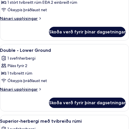
King
1 stórt tvíbreitt rúm EÐA 2 einbreið rúm
or
Ókeypis þráðlaust net
Twin
Nánari
Nánari upplýsingar
upplýsingar
fyrir
Skoða verð fyrir þínar dagsetningar
King
or
Twin
Skoða
Double - Lower Ground | Míníbar, str
12
Double - Lower Ground
allar
1 svefnherbergi
myndir
Pláss fyrir 2
fyrir
Double
1 tvíbreitt rúm
-
Ókeypis þráðlaust net
Lower
Nánari
Nánari upplýsingar
Ground
upplýsingar
fyrir
Skoða verð fyrir þínar dagsetningar
Double
-
Lower
Skoða
Superior-herbergi með tvíbreiðu rúmi 
14
Ground
Superior-herbergi með tvíbreiðu rúmi
allar