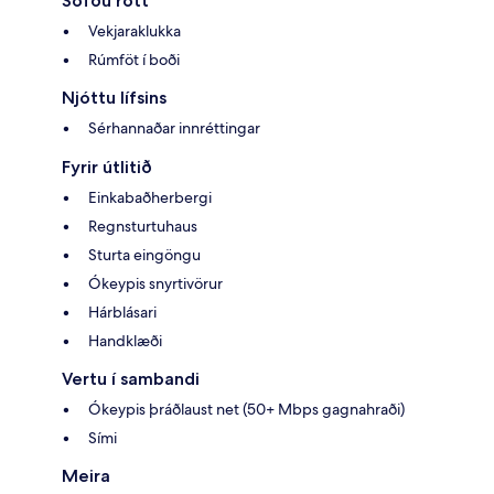
Sofðu rótt
Vekjaraklukka
Rúmföt í boði
Njóttu lífsins
Sérhannaðar innréttingar
Fyrir útlitið
Einkabaðherbergi
Regnsturtuhaus
Sturta eingöngu
Ókeypis snyrtivörur
Hárblásari
Handklæði
Vertu í sambandi
Ókeypis þráðlaust net (50+ Mbps gagnahraði)
Sími
Meira