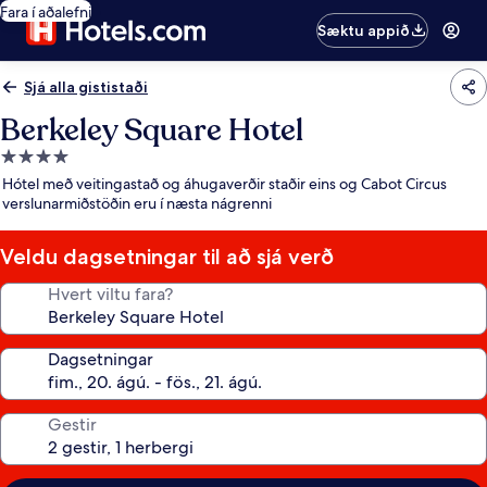
Fara í aðalefni
Sæktu appið
Sjá alla gististaði
Berkeley Square Hotel
4.0
stjörnu
Hótel með veitingastað og áhugaverðir staðir eins og Cabot Circus
gististaður
verslunarmiðstöðin eru í næsta nágrenni
Veldu dagsetningar til að sjá verð
Hvert viltu fara?
Dagsetningar
Gestir