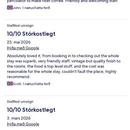
percolator to make filter coffee. Friendly and welcoming staff.
John, 1 nætur/nátta ferð
Staðfest umsögn
10/10 Stórkostlegt
23. maí 2026
Þýða með Google
Absolutely loved it, from booking in to checking out the whole
stay was superb, very friendly staff, vintage but quality finish to
the rooms, the food is top level stuff, and the cost was
reasonable for the whole stay, couldn't fault the place, highly
recommend.
Scott, 1 nætur/nátta ferð
Staðfest umsögn
10/10 Stórkostlegt
3. mars 2026
Þýða með Google