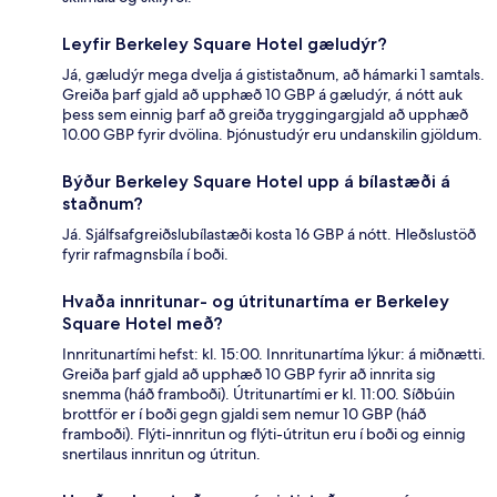
Leyfir Berkeley Square Hotel gæludýr?
Já, gæludýr mega dvelja á gististaðnum, að hámarki 1 samtals.
Greiða þarf gjald að upphæð 10 GBP á gæludýr, á nótt auk
þess sem einnig þarf að greiða tryggingargjald að upphæð
10.00 GBP fyrir dvölina. Þjónustudýr eru undanskilin gjöldum.
Býður Berkeley Square Hotel upp á bílastæði á
staðnum?
Já. Sjálfsafgreiðslubílastæði kosta 16 GBP á nótt. Hleðslustöð
fyrir rafmagnsbíla í boði.
Hvaða innritunar- og útritunartíma er Berkeley
Square Hotel með?
Innritunartími hefst: kl. 15:00. Innritunartíma lýkur: á miðnætti.
Greiða þarf gjald að upphæð 10 GBP fyrir að innrita sig
snemma (háð framboði). Útritunartími er kl. 11:00. Síðbúin
brottför er í boði gegn gjaldi sem nemur 10 GBP (háð
framboði). Flýti-innritun og flýti-útritun eru í boði og einnig
snertilaus innritun og útritun.