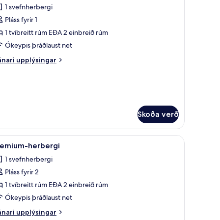
1 svefnherbergi
yndir
Pláss fyrir 1
rir
uperior
1 tvíbreitt rúm EÐA 2 einbreið rúm
oom,
Ókeypis þráðlaust net
ingle
nari
nari upplýsingar
plýsingar
rir
perior
om,
ngle
Skoða verð
orð, vinnuaðstaða fyrir fartölvur
koða
Míníbar, öryggishólf í herbergi, skrifborð, vin
10
remium-herbergi
lar
1 svefnherbergi
yndir
Pláss fyrir 2
rir
remium-
1 tvíbreitt rúm EÐA 2 einbreið rúm
erbergi
Ókeypis þráðlaust net
nari
nari upplýsingar