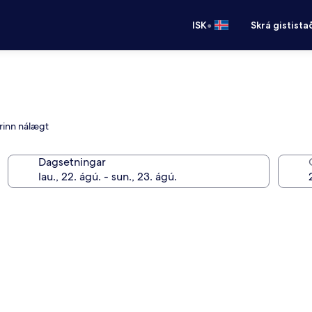
•
ISK
Skrá gistista
urinn nálægt
Dagsetningar