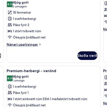
Mjög gott
myndir
8,0
m
8,0 af 10
(2
2 umsagnir
fyrir
fy
umsagnir)
18 fermetrar
Herbergi
S
1 svefnherbergi
með
R
Pláss fyrir 2
tvíbreiðu
S
Ná
Ná
1 stórt tvíbreitt rúm
rúmi
up
Ókeypis þráðlaust net
-
fy
Su
1
Nánari
Nánari upplýsingar
Ro
stórt
upplýsingar
Si
fyrir
tvíbreitt
ð
Skoða verð
Herbergi
rúm
með
tvíbreiðu
, skrifborð, vinnuaðstaða fyrir fartölvur
Skoða
Míníbar, öryggishólf í herbergi, skrifb
S
16
rúmi
Premium-herbergi - verönd
P
allar
al
-
Mjög gott
1
myndir
8,0
m
8,0 af 10
(1
1 umsögn
stórt
fyrir
fy
umsögn)
1 svefnherbergi
tvíbreitt
Premium-
P
rúm
Pláss fyrir 1
herbergi
h
1 stórt einbreitt rúm EÐA 1 meðalstórt tvíbreitt rúm
-
Ná
Ná
Ókeypis þráðlaust net
verönd