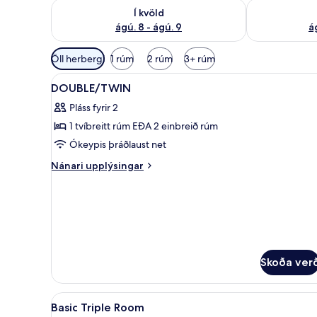
Athuga framboð í kvöld ágú. 8 - ágú. 9
Athuga frambo
Í kvöld
ágú. 8 - ágú. 9
á
Síur
Öll herbergi
1 rúm
2 rúm
3+ rúm
í
Skoða
Anddyri
boði
50
DOUBLE/TWIN
allar
fyrir
Pláss fyrir 2
myndir
herbergi
1 tvíbreitt rúm EÐA 2 einbreið rúm
fyrir
DOUBLE/TWIN
Ókeypis þráðlaust net
Nánari
Nánari upplýsingar
upplýsingar
fyrir
DOUBLE/TWIN
Skoða ver
Skoða
Míníbar, öryggishólf í herbergi
3
Basic Triple Room
allar