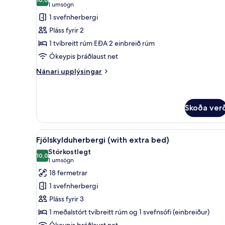
myndir
10,0 af 10
(1
1 umsögn
fyrir
umsögn)
1 svefnherbergi
Premium-
Pláss fyrir 2
herbergi
1 tvíbreitt rúm EÐA 2 einbreið rúm
Ókeypis þráðlaust net
Nánari
Nánari upplýsingar
upplýsingar
fyrir
Premium-
herbergi
Skoða ver
Skoða
Míníbar, öryggishólf í herbergi
9
Fjölskylduherbergi (with extra bed)
allar
Stórkostlegt
myndir
10,0
10,0 af 10
(1
1 umsögn
fyrir
umsögn)
18 fermetrar
Fjölskylduherbergi
1 svefnherbergi
(with
Pláss fyrir 3
extra
1 meðalstórt tvíbreitt rúm og 1 svefnsófi (einbreiður)
bed)
Ókeypis þráðlaust net