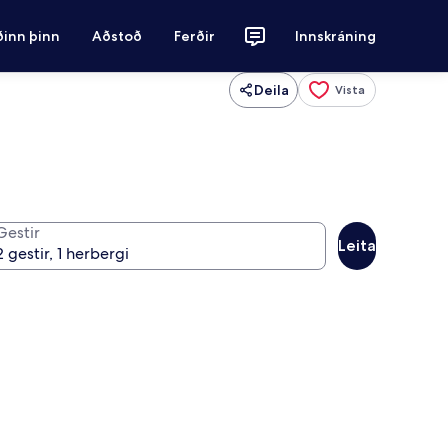
ðinn þinn
Aðstoð
Ferðir
Innskráning
Deila
Vista
Gestir
Leita