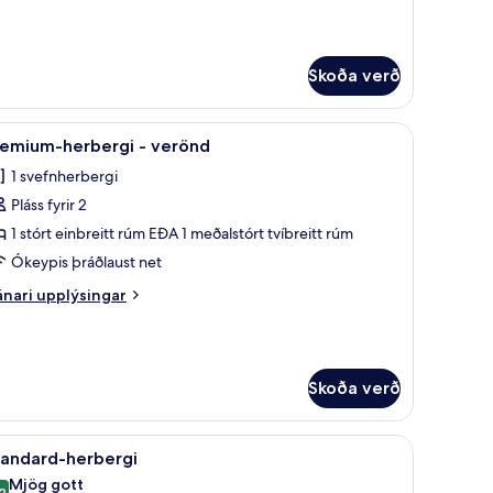
plýsingar
rir
emium-
rbergi
Skoða verð
orð, vinnuaðstaða fyrir fartölvur
koða
Míníbar, öryggishólf í herbergi, skrifborð, vin
11
remium-herbergi - verönd
lar
1 svefnherbergi
yndir
Pláss fyrir 2
rir
remium-
1 stórt einbreitt rúm EÐA 1 meðalstórt tvíbreitt rúm
erbergi
Ókeypis þráðlaust net
nari
nari upplýsingar
erönd
plýsingar
rir
emium-
rbergi
Skoða verð
rönd
orð, vinnuaðstaða fyrir fartölvur
koða
Míníbar, öryggishólf í herbergi, skrifborð, vin
14
tandard-herbergi
lar
Mjög gott
2