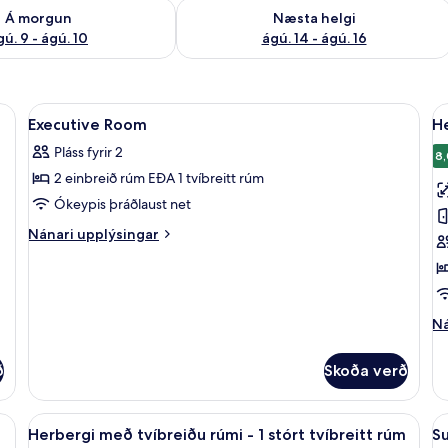
ð á morgun ágú. 9 - ágú. 10
Athuga framboð næstu helgi ágú. 14 -
Á morgun
Næsta helgi
gú. 9 - ágú. 10
ágú. 14 - ágú. 16
Skoða
Míníbar, öryggishólf í herbergi, skrifb
S
7
Executive Room
He
allar
al
Pláss fyrir 2
myndir
m
8,
2 einbreið rúm EÐA 1 tvíbreitt rúm
fyrir
fy
Executive
H
Ókeypis þráðlaust net
Room
fy
Nánari
Nánari upplýsingar
þ
upplýsingar
fyrir
Executive
Room
Ná
Ná
up
fy
ð
Skoða verð
He
fy
þr
, skrifborð, vinnuaðstaða fyrir fartölvur
Skoða
Míníbar, öryggishólf í herbergi, skrifb
S
7
Herbergi með tvíbreiðu rúmi - 1 stórt tvíbreitt rúm
Su
allar
al