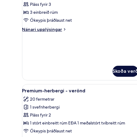
Pláss fyrir 3
myndir
3 einbreið rúm
fyrir
Basic
Ókeypis þráðlaust net
Triple
Nánari
Nánari upplýsingar
Room
upplýsingar
fyrir
Basic
Triple
Room
Skoða ver
Skoða
Míníbar, öryggishólf í herbergi
16
Premium-herbergi - verönd
allar
20 fermetrar
myndir
1 svefnherbergi
fyrir
Premium-
Pláss fyrir 2
herbergi
1 stórt einbreitt rúm EÐA 1 meðalstórt tvíbreitt rúm
-
Ókeypis þráðlaust net
verönd