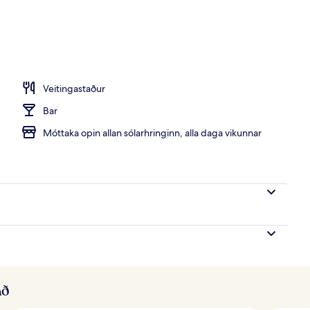
ur
Veitingastaður
Bar
Móttaka opin allan sólarhringinn, alla daga vikunnar
að