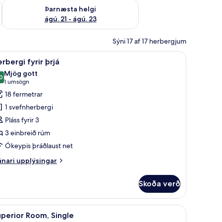
 ágú. 16
Athuga framboð þarnæstu helgi ágú. 21 - ágú. 23
Þarnæsta helgi
ágú. 21 - ágú. 23
Sýni 17 af 17 herbergjum
orð, vinnuaðstaða fyrir fartölvur
koða
Míníbar, öryggishólf í herbergi, skrifborð, vin
9
rbergi fyrir þrjá
lar
Mjög gott
yndir
0
8,0 af 10
(1
1 umsögn
rir
umsögn)
18 fermetrar
erbergi
1 svefnherbergi
rir
Pláss fyrir 3
rjá
3 einbreið rúm
Ókeypis þráðlaust net
nari
nari upplýsingar
plýsingar
rir
Skoða verð
rbergi
rir
já
orð, vinnuaðstaða fyrir fartölvur
koða
Míníbar, öryggishólf í herbergi, skrifborð, vin
8
perior Room, Single
lar