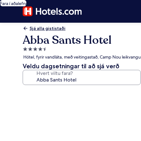
Fara í aðalefni
Sjá alla gististaði
Abba Sants Hotel
4.5
stjörnu
Hótel, fyrir vandláta, með veitingastað, Camp Nou leikvang
gististaður
Veldu dagsetningar til að sjá verð
Hvert viltu fara?
Myndasafn
fyrir
Abba
Sants
Hotel