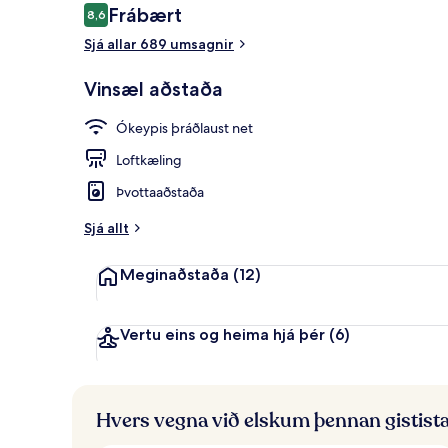
Umsagnir
Frábært
8,6
8,6 af 10
Sjá allar 689 umsagnir
Veitingastað
Vinsæl aðstaða
Ókeypis þráðlaust net
Loftkæling
Þvottaaðstaða
Sjá allt
Meginaðstaða
(12)
Vertu eins og heima hjá þér
(6)
Hvers vegna við elskum þennan gistist