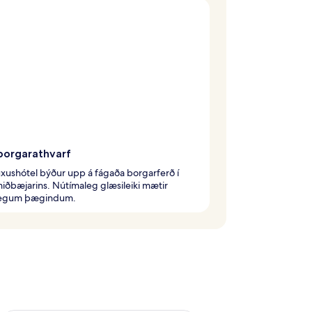
borgarathvarf
úxushótel býður upp á fágaða borgarferð í
miðbæjarins. Nútímaleg glæsileiki mætir
legum þægindum.