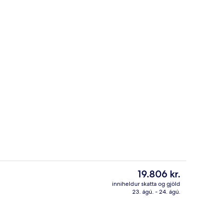
rhlaðborð daglega gegn gjaldi
Standard-herbergi | Míníbar, öryggishó
Núverandi
19.806 kr.
verð
inniheldur skatta og gjöld
er
23. ágú. - 24. ágú.
tistaðar
Míníbar, öryggishólf í herbergi, skrifb
19.806 kr.