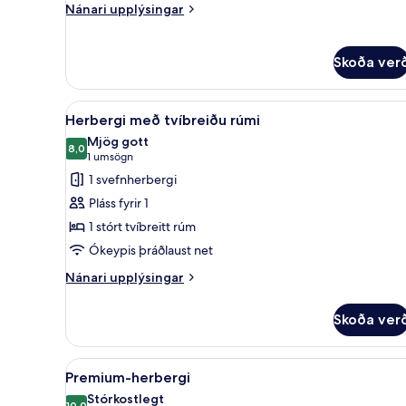
Nánari
Nánari upplýsingar
upplýsingar
fyrir
Premium-
Skoða ver
herbergi
-
verönd
Skoða
Míníbar, öryggishólf í herbergi
7
Herbergi með tvíbreiðu rúmi
allar
Mjög gott
myndir
8,0
8,0 af 10
(1
1 umsögn
fyrir
umsögn)
1 svefnherbergi
Herbergi
Pláss fyrir 1
með
1 stórt tvíbreitt rúm
tvíbreiðu
Ókeypis þráðlaust net
rúmi
Nánari
Nánari upplýsingar
upplýsingar
fyrir
Skoða ver
Herbergi
með
tvíbreiðu
Skoða
Míníbar, öryggishólf í herbergi
9
rúmi
Premium-herbergi
allar
Stórkostlegt
10,0