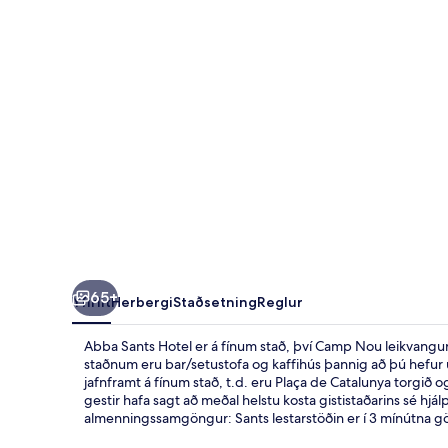
65+
Yfirlit
Herbergi
Staðsetning
Reglur
Abba Sants Hotel er á fínum stað, því Camp Nou leikvangur
staðnum eru bar/setustofa og kaffihús þannig að þú hefur úr
jafnframt á fínum stað, t.d. eru Plaça de Catalunya torgið o
gestir hafa sagt að meðal helstu kosta gististaðarins sé hjálp
almenningssamgöngur: Sants lestarstöðin er í 3 mínútna gö