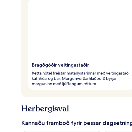
Bragðgóðir veitingastaðir
Þetta hótel freistar matarlystarinnar með veitingastað,
kaffihúsi og bar. Morgunverðarhlaðborð byrjar
morguninn með ljúffengum réttum.
Herbergisval
Kannaðu framboð fyrir þessar dagsetnin