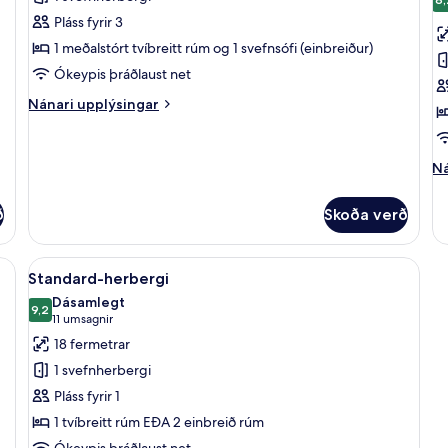
myndir
m
Pláss fyrir 3
fyrir
fy
Fjölskylduherbergi
S
1 meðalstórt tvíbreitt rúm og 1 svefnsófi (einbreiður)
(with
h
Ókeypis þráðlaust net
extra
Nánari
Nánari upplýsingar
bed)
upplýsingar
fyrir
Fjölskylduherbergi
Ná
Ná
(with
up
extra
fy
bed)
ð
Skoða verð
St
he
, skrifborð, vinnuaðstaða fyrir fartölvur
Skoða
Standard-herbergi | Míníbar, öryggishó
9
Standard-herbergi
allar
Dásamlegt
myndir
9,2
9,2 af 10
(11
11 umsagnir
fyrir
umsagnir)
18 fermetrar
Standard-
1 svefnherbergi
herbergi
Pláss fyrir 1
1 tvíbreitt rúm EÐA 2 einbreið rúm
Ókeypis þráðlaust net