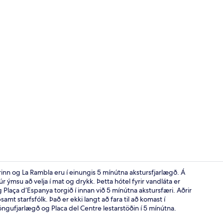
Morgunverða
inn og La Rambla eru í einungis 5 mínútna akstursfjarlægð. Á
 ýmsu að velja í mat og drykk. Þetta hótel fyrir vandláta er
g Plaça d‘Espanya torgið í innan við 5 mínútna akstursfæri. Aðrir
Framhlið gis
samt starfsfólk. Það er ekki langt að fara til að komast í
ngufjarlægð og Placa del Centre lestarstöðin í 5 mínútna.