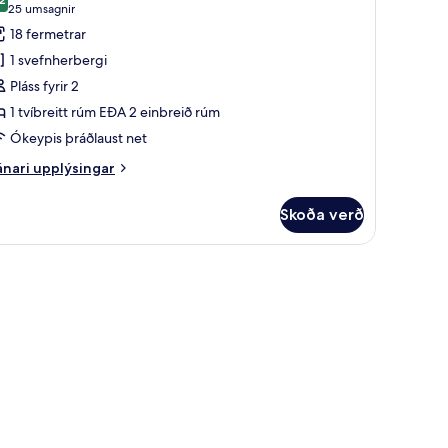
yndir
8,2 af 10
(25
25 umsagnir
rir
umsagnir)
18 fermetrar
tandard-
1 svefnherbergi
erbergi
Pláss fyrir 2
1 tvíbreitt rúm EÐA 2 einbreið rúm
Ókeypis þráðlaust net
nari
nari upplýsingar
plýsingar
rir
Skoða verð
andard-
rbergi
lf í herbergi, skrifborð, vinnuaðstaða fyrir fartölvur