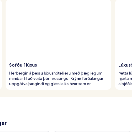
Sofðu í lúxus
Lúxus
Herbergin á þessu lúxushóteli eru með þægilegum
Þetta l
minibar til að veita þér hressingu. Krýnir ferðalangar
hjarta 
uppgötva þægindi og glæsileika hvar sem er.
alþjóð
gar