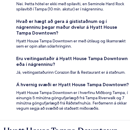
Nei. Þetta hótel er ekki með spilavíti, en Seminole Hard Rock
spilavítið í Tampa (10 mín. akstur) er í nágrenninu.
Hvað er hægt að gera á gististaðnum og í
nágrenninu þegar maður dvelur á Hyatt House
Tampa Downtown?
Hyatt House Tampa Downtown er með útilaug og líkamsrækt
sem er opin allan sólarhringinn.
Eru veitingastaðir á Hyatt House Tampa Downtown
eða í nágrenninu?
Já, veitingastaðurinn Corazon Bar & Restaurant er á staðnum.
Á hvernig svæði er Hyatt House Tampa Downtown?
Hyatt House Tampa Downtown er í hverfinu Miðborg Tampa, í
einungis 5 mínútna göngufjarlægð frá Tampa Riverwalk og 7
mínútna göngufjarlægð frá Ráðstefnuhús. Ferðamenn á okkar
vegum segja að svæðið sé staðsett miðsvæðis.