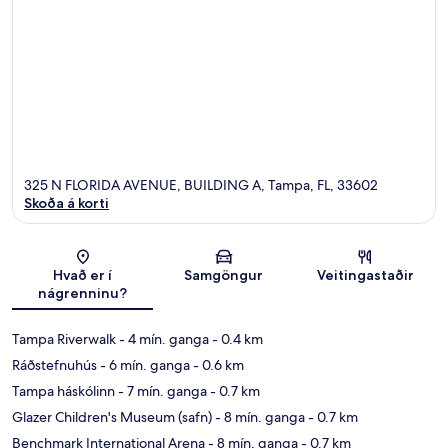
325 N FLORIDA AVENUE, BUILDING A, Tampa, FL, 33602
Skoða á korti
Kort
Hvað er í
Samgöngur
Veitingastaðir
nágrenninu?
Tampa Riverwalk
- 4 mín. ganga
- 0.4 km
Ráðstefnuhús
- 6 mín. ganga
- 0.6 km
Tampa háskólinn
- 7 mín. ganga
- 0.7 km
Glazer Children's Museum (safn)
- 8 mín. ganga
- 0.7 km
Benchmark International Arena
- 8 mín. ganga
- 0.7 km