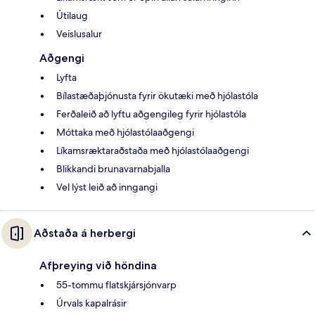
Útilaug
Veislusalur
Aðgengi
Lyfta
Bílastæðaþjónusta fyrir ökutæki með hjólastóla
Ferðaleið að lyftu aðgengileg fyrir hjólastóla
Móttaka með hjólastólaaðgengi
Líkamsræktaraðstaða með hjólastólaaðgengi
Blikkandi brunavarnabjalla
Vel lýst leið að inngangi
Aðstaða á herbergi
Afþreying við höndina
55-tommu flatskjársjónvarp
Úrvals kapalrásir