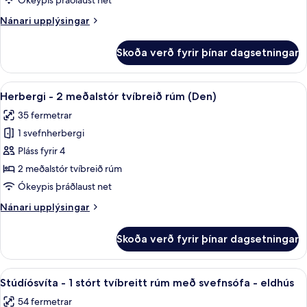
Ókeypis þráðlaust net
stórt
Nánari
Nánari upplýsingar
tvíbreitt
upplýsingar
rúm
fyrir
Skoða verð fyrir þínar dagsetningar
Herbergi
(Den)
-
1
Skoða
Herbergi - 2 meðalstór tvíbreið rúm (
4
stórt
Herbergi - 2 meðalstór tvíbreið rúm (Den)
allar
tvíbreitt
35 fermetrar
rúm
myndir
(Den)
1 svefnherbergi
fyrir
Herbergi
Pláss fyrir 4
-
2 meðalstór tvíbreið rúm
2
Ókeypis þráðlaust net
meðalstór
Nánari
Nánari upplýsingar
tvíbreið
upplýsingar
rúm
fyrir
Skoða verð fyrir þínar dagsetningar
Herbergi
(Den)
-
2
Skoða
Ofnæmisprófaður sængurfatnaður, öryg
6
meðalstór
Stúdíósvíta - 1 stórt tvíbreitt rúm með svefnsófa - eldhús
allar
tvíbreið
54 fermetrar
rúm
myndir