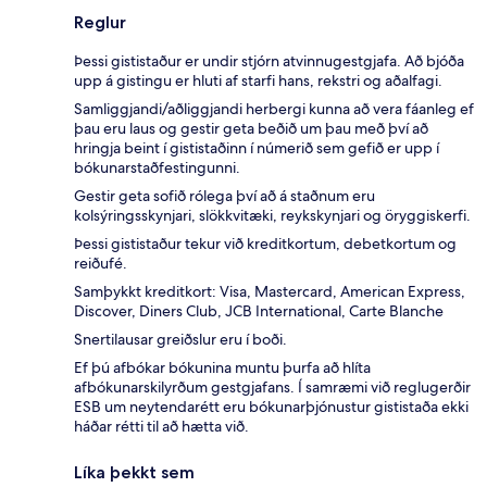
Reglur
Þessi gististaður er undir stjórn atvinnugestgjafa. Að bjóða
upp á gistingu er hluti af starfi hans, rekstri og aðalfagi.
Samliggjandi/aðliggjandi herbergi kunna að vera fáanleg ef
þau eru laus og gestir geta beðið um þau með því að
hringja beint í gististaðinn í númerið sem gefið er upp í
bókunarstaðfestingunni.
Gestir geta sofið rólega því að á staðnum eru
kolsýringsskynjari, slökkvitæki, reykskynjari og öryggiskerfi.
Þessi gististaður tekur við kreditkortum, debetkortum og
reiðufé.
Samþykkt kreditkort: Visa, Mastercard, American Express,
Discover, Diners Club, JCB International, Carte Blanche
Snertilausar greiðslur eru í boði.
Ef þú afbókar bókunina muntu þurfa að hlíta
afbókunarskilyrðum gestgjafans. Í samræmi við reglugerðir
ESB um neytendarétt eru bókunarþjónustur gististaða ekki
háðar rétti til að hætta við.
Líka þekkt sem