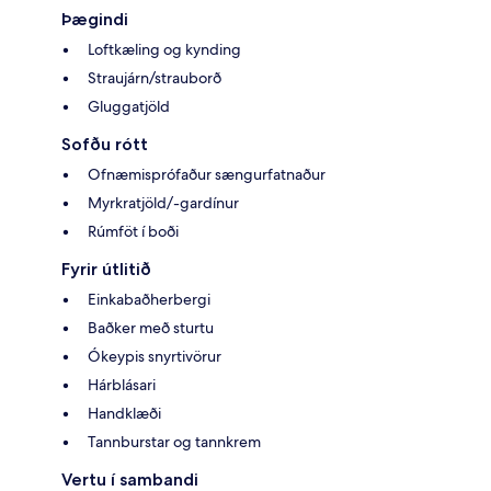
Þægindi
Loftkæling og kynding
Straujárn/strauborð
Gluggatjöld
Sofðu rótt
Ofnæmisprófaður sængurfatnaður
Myrkratjöld/-gardínur
Rúmföt í boði
Fyrir útlitið
Einkabaðherbergi
Baðker með sturtu
Ókeypis snyrtivörur
Hárblásari
Handklæði
Tannburstar og tannkrem
Vertu í sambandi