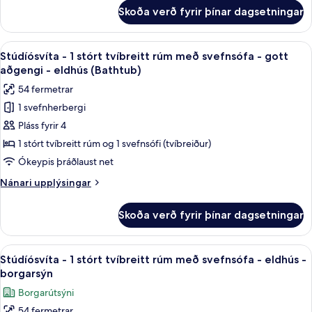
með
fyrir
Skoða verð fyrir þínar dagsetningar
Stúdíósvíta
svefnsófa
-
-
1
Skoða
Ofnæmisprófaður sængurfatnaður, öryg
gott
7
stórt
Stúdíósvíta - 1 stórt tvíbreitt rúm með svefnsófa - gott
allar
tvíbreitt
aðgengi
aðgengi - eldhús (Bathtub)
rúm
myndir
-
54 fermetrar
með
fyrir
eldhús
svefnsófa
1 svefnherbergi
Stúdíósvíta
(with
-
Pláss fyrir 4
-
gott
Shower)
aðgengi
1
1 stórt tvíbreitt rúm og 1 svefnsófi (tvíbreiður)
-
stórt
Ókeypis þráðlaust net
eldhús
tvíbreitt
(with
Nánari
Nánari upplýsingar
rúm
Shower)
upplýsingar
með
fyrir
Skoða verð fyrir þínar dagsetningar
Stúdíósvíta
svefnsófa
-
-
1
Skoða
Ofnæmisprófaður sængurfatnaður, öryg
gott
8
stórt
Stúdíósvíta - 1 stórt tvíbreitt rúm með svefnsófa - eldhús -
allar
tvíbreitt
aðgengi
borgarsýn
rúm
myndir
-
Borgarútsýni
með
fyrir
eldhús
svefnsófa
54 fermetrar