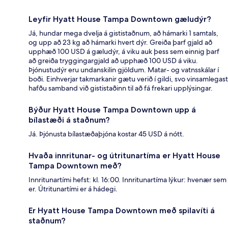
Leyfir Hyatt House Tampa Downtown gæludýr?
Já, hundar mega dvelja á gististaðnum, að hámarki 1 samtals,
og upp að 23 kg að hámarki hvert dýr. Greiða þarf gjald að
upphæð 100 USD á gæludýr, á viku auk þess sem einnig þarf
að greiða tryggingargjald að upphæð 100 USD á viku.
Þjónustudýr eru undanskilin gjöldum. Matar- og vatnsskálar í
boði. Einhverjar takmarkanir gætu verið í gildi, svo vinsamlegast
hafðu samband við gististaðinn til að fá frekari upplýsingar.
Býður Hyatt House Tampa Downtown upp á
bílastæði á staðnum?
Já. Þjónusta bílastæðaþjóna kostar 45 USD á nótt.
Hvaða innritunar- og útritunartíma er Hyatt House
Tampa Downtown með?
Innritunartími hefst: kl. 16:00. Innritunartíma lýkur: hvenær sem
er. Útritunartími er á hádegi.
Er Hyatt House Tampa Downtown með spilavíti á
staðnum?