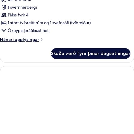
Stúdíósvíta
(Bathtub)
-
1 svefnherbergi
-
gott
aðgengi
1
Pláss fyrir 4
-
stórt
1 stórt tvíbreitt rúm og 1 svefnsófi (tvíbreiður)
eldhús
tvíbreitt
(Bathtub)
Ókeypis þráðlaust net
rúm
Nánari
Nánari upplýsingar
með
upplýsingar
svefnsófa
fyrir
Skoða verð fyrir þínar dagsetningar
Stúdíósvíta
-
-
eldhús
1
-
stórt
borgarsýn
tvíbreitt
rúm
með
svefnsófa
-
eldhús
-
borgarsýn