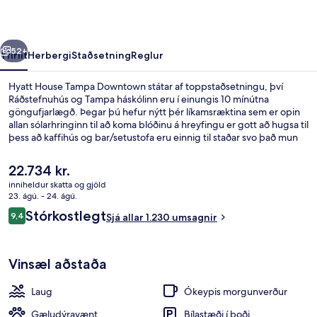
rra
Næsta
52+
Yfirlit
Herbergi
Staðsetning
Reglur
Hyatt House Tampa Downtown státar af toppstaðsetningu, því
Ráðstefnuhús og Tampa háskólinn eru í einungis 10 mínútna
göngufjarlægð. Þegar þú hefur nýtt þér líkamsræktina sem er opin
allan sólarhringinn til að koma blóðinu á hreyfingu er gott að hugsa til
þess að kaffihús og bar/setustofa eru einnig til staðar svo það mun
ekki væsa um þig. Útilaug og skyndibitastaður/sælkeraverslun eru
meðal þeirra hápunkta sem eru í boði. Ferðamenn sem hafa dvalið á
Núverandi
22.734 kr.
staðnum hafa verið mjög ánægðir en meðal þess sem þeir nefna
verð
inniheldur skatta og gjöld
sem sérstaka kosti eru hjálpsamt starfsfólk og morgunverðurinn.
er
23. ágú. - 24. ágú.
Fyrir utan
22.734 kr.
Umsagnir
Stórkostlegt
9,4
Sjá allar 1.230 umsagnir
9,4 af 10
Vinsæl aðstaða
Laug
Ókeypis morgunverður
Gæludýravænt
Bílastæði í boði