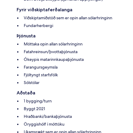
Fyrir viðskiptaferðalanga
Viðskiptamiðstöð sem er opin allan sólarhringinn
Fundarherbergi
Þjónusta
Móttaka opin allan sólarhringinn
Fatahreinsun/þvottaþjónusta
Ókeypis matarinnkaupaþjónusta
Farangursgeymsla
Fjöltyngt starfsfólk
Sólstólar
Aðstaða
1 bygging/turn
Byggt 2021
Hraðbanki/bankaþjónusta
Öryggishólf í móttöku
Líkamsrækt sem er opin allan sólarhringinn