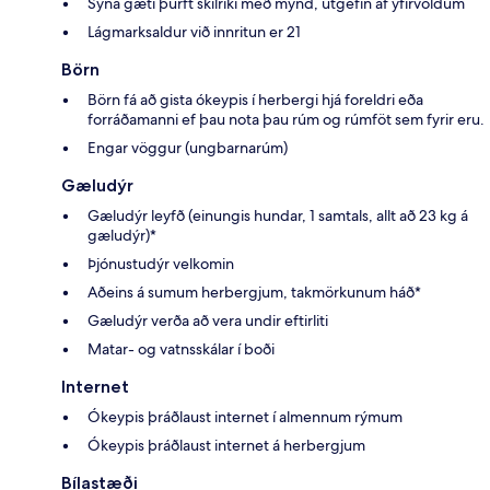
Sýna gæti þurft skilríki með mynd, útgefin af yfirvöldum
Lágmarksaldur við innritun er 21
Börn
Börn fá að gista ókeypis í herbergi hjá foreldri eða
forráðamanni ef þau nota þau rúm og rúmföt sem fyrir eru.
Engar vöggur (ungbarnarúm)
Gæludýr
Gæludýr leyfð (einungis hundar, 1 samtals, allt að 23 kg á
gæludýr)*
Þjónustudýr velkomin
Aðeins á sumum herbergjum, takmörkunum háð*
Gæludýr verða að vera undir eftirliti
Matar- og vatnsskálar í boði
Internet
Ókeypis þráðlaust internet í almennum rýmum
Ókeypis þráðlaust internet á herbergjum
Bílastæði