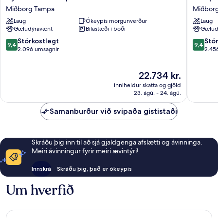
Place
Inn
Miðborg Tampa
Miðbor
Tampa
Tampa
Laug
Ókeypis morgunverður
Laug
Downtown
Downto
Gæludýravænt
Bílastæði í boði
Gælud
Miðborg
Channel
Tampa
District
9.4
9.4
Stórkostlegt
Stó
9,4
9,4
Miðbor
af
af
2.096 umsagnir
2.45
Tampa
10,
10,
Stórkostlegt,
Stórkost
Verðið
22.734 kr.
2.096
2.456
er
umsagnir
umsagni
inniheldur skatta og gjöld
22.734 kr.
23. ágú. - 24. ágú.
Samanburður við svipaða gististaði
Skráðu þig inn til að sjá gjaldgenga afslætti og ávinninga.
Meiri ávinningur fyrir meiri ævintýri!
Innskrá
Skráðu þig, það er ókeypis
Um hverfið