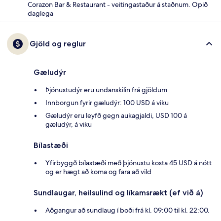
Corazon Bar & Restaurant - veitingastaður á staðnum. Opið
daglega
Gjöld og reglur
Gæludýr
Þjónustudýr eru undanskilin frá gjöldum
Innborgun fyrir gæludýr: 100 USD á viku
Gæludýr eru leyfð gegn aukagjaldi, USD 100 á
gæludýr, á viku
Bílastæði
Yfirbyggð bílastæði með þjónustu kosta 45 USD á nótt
og er hægt að koma og fara að vild
Sundlaugar, heilsulind og líkamsrækt (ef við á)
Aðgangur að sundlaug í boði frá kl. 09:00 til kl. 22:00.