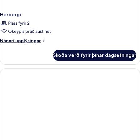
Herbergi
Pláss fyrir 2
Ókeypis þráðlaust net
Nánari
Nánari upplýsingar
upplýsingar
fyrir
Skoða verð fyrir þínar dagsetningar
Herbergi