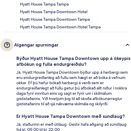
Hyatt House Tampa Tampa
Hyatt House Tampa Downtown Hotel
Hyatt House Tampa Downtown Tampa
Hyatt House Tampa Downtown Hotel Tampa
Algengar spurningar
Býður Hyatt House Tampa Downtown upp á ókeypis
afbókun og fulla endurgreiðslu?
Já, Hyatt House Tampa Downtown býður upp á herbergi sem
eru endurgreiðanleg að fullu sem hægt er að bóka á vefnum
okkar. Ef þú hefur bókað herbergi á verði sem er
endurgreiðanlegt að fullu getur þú afbókað allt niður í nokkra
daga fyrir innritun eins og sagt er fyrir um í skilmálum
gististaðarins. Við hvetjum þig til að skoða afbókunarreglur
gististaðarins til að sjá nákvæma skilmála og skilyrði.
Er Hyatt House Tampa Downtown með sundlaug?
Já, staðurinn er með útilaug. Gestir hafa aðgang að sundlaug
frá kl. 09:00 til kl. 22:00.