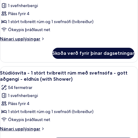
(Den)
1 svefnherbergi
fyrir
Stúdíósvíta
Pláss fyrir 4
-
1 stórt tvíbreitt rúm og 1 svefnsófi (tvíbreiður)
1
Ókeypis þráðlaust net
stórt
Nánari
Nánari upplýsingar
tvíbreitt
upplýsingar
rúm
fyrir
Skoða verð fyrir þínar dagsetningar
Stúdíósvíta
með
-
svefnsófa
1
Skoða
Ofnæmisprófaður sængurfatnaður, öryg
-
9
stórt
Stúdíósvíta - 1 stórt tvíbreitt rúm með svefnsófa - gott
allar
eldhús
tvíbreitt
aðgengi - eldhús (with Shower)
rúm
myndir
54 fermetrar
með
fyrir
svefnsófa
1 svefnherbergi
Stúdíósvíta
-
Pláss fyrir 4
-
eldhús
1
1 stórt tvíbreitt rúm og 1 svefnsófi (tvíbreiður)
stórt
Ókeypis þráðlaust net
tvíbreitt
Nánari
Nánari upplýsingar
rúm
upplýsingar