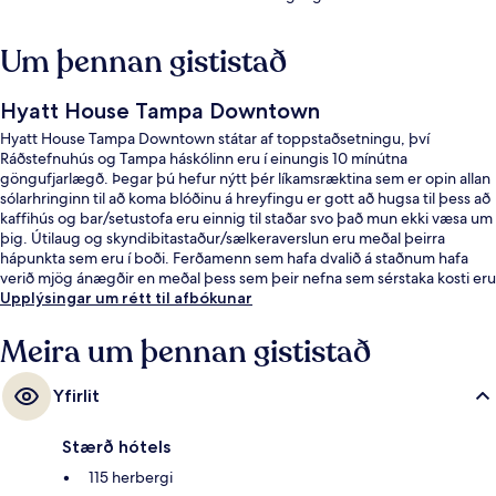
Um þennan gististað
Hyatt House Tampa Downtown
Hyatt House Tampa Downtown státar af toppstaðsetningu, því
Ráðstefnuhús og Tampa háskólinn eru í einungis 10 mínútna
göngufjarlægð. Þegar þú hefur nýtt þér líkamsræktina sem er opin allan
sólarhringinn til að koma blóðinu á hreyfingu er gott að hugsa til þess að
kaffihús og bar/setustofa eru einnig til staðar svo það mun ekki væsa um
þig. Útilaug og skyndibitastaður/sælkeraverslun eru meðal þeirra
hápunkta sem eru í boði. Ferðamenn sem hafa dvalið á staðnum hafa
verið mjög ánægðir en meðal þess sem þeir nefna sem sérstaka kosti eru
hjálpsamt starfsfólk og morgunverðurinn.
Upplýsingar um rétt til afbókunar
Meira um þennan gististað
Yfirlit
Stærð hótels
115 herbergi