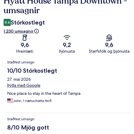
Hyatt House Tampa Downtown -
Umsagnir
umsagnir
Stórkostlegt
9,4
1.230 umsagnir
9,6
9,2
9,6
Hreinlæti
Þjónusta
Starfsfólk og þjónusta
Umsagnir
Staðfest umsögn
10/10 Stórkostlegt
27. maí 2026
Þýða með Google
Nice place to stay in the heart of Tampa
John, 1 nætur/nátta ferð
Staðfest umsögn
8/10 Mjög gott