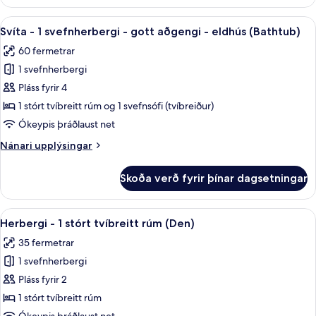
-
eldhús
1
Skoða
Ofnæmisprófaður sængurfatnaður, öryg
(With
7
svefnherbergi
Svíta - 1 svefnherbergi - gott aðgengi - eldhús (Bathtub)
allar
-
Shower)
60 fermetrar
gott
myndir
aðgengi
1 svefnherbergi
fyrir
-
Svíta
Pláss fyrir 4
eldhús
-
(With
1 stórt tvíbreitt rúm og 1 svefnsófi (tvíbreiður)
Shower)
1
Ókeypis þráðlaust net
svefnherbergi
Nánari
Nánari upplýsingar
-
upplýsingar
gott
fyrir
Skoða verð fyrir þínar dagsetningar
Svíta
aðgengi
-
-
1
Skoða
Herbergi - 1 stórt tvíbreitt rúm (Den)
eldhús
4
svefnherbergi
Herbergi - 1 stórt tvíbreitt rúm (Den)
allar
(Bathtub)
-
35 fermetrar
gott
myndir
aðgengi
1 svefnherbergi
fyrir
-
Herbergi
Pláss fyrir 2
eldhús
-
(Bathtub)
1 stórt tvíbreitt rúm
1