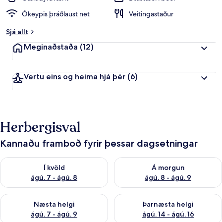
Ókeypis þráðlaust net
Veitingastaður
Sjá allt
Meginaðstaða
(12)
Vertu eins og heima hjá þér
(6)
Herbergisval
Kannaðu framboð fyrir þessar dagsetningar
Athuga framboð í kvöld ágú. 7 - ágú. 8
Athuga framboð á morgun ágú.
Í kvöld
Á morgun
ágú. 7 - ágú. 8
ágú. 8 - ágú. 9
Athuga framboð næstu helgi ágú. 7 - ágú. 9
Athuga framboð þarnæstu helgi
Næsta helgi
Þarnæsta helgi
ágú. 7 - ágú. 9
ágú. 14 - ágú. 16