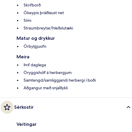
Skrifborð
Ókeypis þráðlaust net
Sími
Straumbreytar/hleðslutæki
Matur og drykkur
Örbylgjuofn
Meira
Þrif daglega
Öryggishólf á herbergjum
Samtengd/samliggjandi herbergi í boði
Aðgangur með snjalllykli
Sérkostir
Veitingar