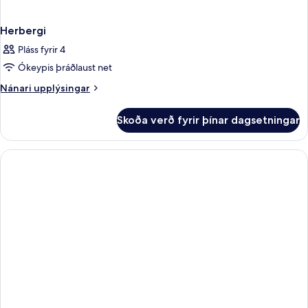
Herbergi
Pláss fyrir 4
Ókeypis þráðlaust net
Nánari
Nánari upplýsingar
upplýsingar
fyrir
Skoða verð fyrir þínar dagsetningar
Herbergi