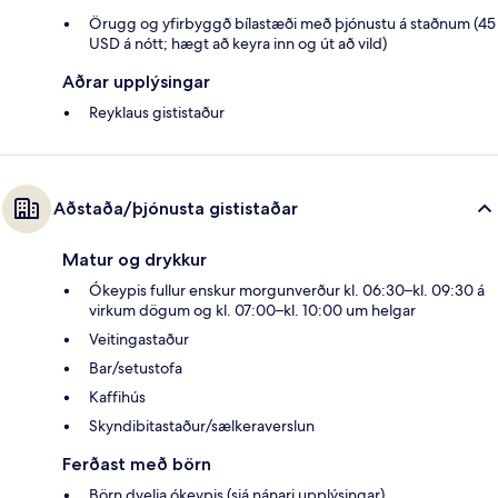
Örugg og yfirbyggð bílastæði með þjónustu á staðnum (45
USD á nótt; hægt að keyra inn og út að vild)
Aðrar upplýsingar
Reyklaus gististaður
Aðstaða/þjónusta gististaðar
Matur og drykkur
Ókeypis fullur enskur morgunverður kl. 06:30–kl. 09:30 á
virkum dögum og kl. 07:00–kl. 10:00 um helgar
Veitingastaður
Bar/setustofa
Kaffihús
Skyndibitastaður/sælkeraverslun
Ferðast með börn
Börn dvelja ókeypis (sjá nánari upplýsingar)