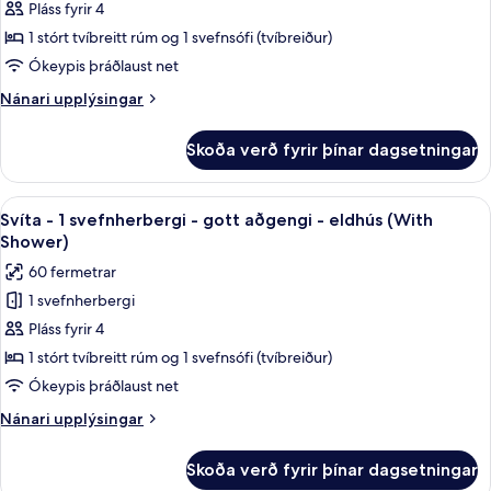
Svíta
Pláss fyrir 4
-
1 stórt tvíbreitt rúm og 1 svefnsófi (tvíbreiður)
1
Ókeypis þráðlaust net
svefnherbergi
Nánari
Nánari upplýsingar
-
upplýsingar
eldhús
fyrir
Skoða verð fyrir þínar dagsetningar
Svíta
-
1
Skoða
Svíta - 1 svefnherbergi - gott aðgeng
8
svefnherbergi
Svíta - 1 svefnherbergi - gott aðgengi - eldhús (With
allar
-
Shower)
eldhús
myndir
60 fermetrar
fyrir
1 svefnherbergi
Svíta
Pláss fyrir 4
-
1
1 stórt tvíbreitt rúm og 1 svefnsófi (tvíbreiður)
svefnherbergi
Ókeypis þráðlaust net
-
Nánari
Nánari upplýsingar
gott
upplýsingar
aðgengi
fyrir
Skoða verð fyrir þínar dagsetningar
Svíta
-