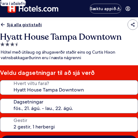
Fara í aðalefni
Sæktu appið
Sjá alla gististaði
Hyatt House Tampa Downtown
3.5
stjörnu
Hótel með útilaug og áhugaverðir staðir eins og Curtis Hixon
gististaður
vatnsbakkagarðurinn eru í næsta nágrenni
Veldu dagsetningar til að sjá verð
Hvert viltu fara?
Dagsetningar
Gestir