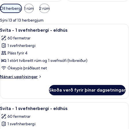
Síur
Öll herbergi
1 rúm
2 rúm
í
boði
Sýni 13 af 13 herbergjum
fyrir
Skoða
Ofnæmisprófaður sængurfatnaður, öryg
7
Svíta - 1 svefnherbergi - eldhús
herbergi
allar
60 fermetrar
myndir
1 svefnherbergi
fyrir
Svíta
Pláss fyrir 4
-
1 stórt tvíbreitt rúm og 1 svefnsófi (tvíbreiður)
1
Ókeypis þráðlaust net
svefnherbergi
Nánari
Nánari upplýsingar
-
upplýsingar
eldhús
fyrir
Skoða verð fyrir þínar dagsetningar
Svíta
-
1
Skoða
Svíta - 1 svefnherbergi - eldhús | Of
9
svefnherbergi
Svíta - 1 svefnherbergi - eldhús
allar
-
60 fermetrar
eldhús
myndir
1 svefnherbergi
fyrir