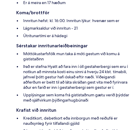
Er á meira en 17 hæðum
Koma/brottför
Innritun hefst: kl. 16:00. Innritun lýkur: hvenær sem er
Lágmarksaldur við innritun - 21
Útritunartími er á hádegi
Sérstakar innritunarleiðbeiningar
Móttökustarfsfólk mun taka á móti gestum við komu á
gististaðinn
Það er stefna Hyatt að fara inn í öll gestaherbergi sem eru í
notkun að minnsta kosti einu sinni á hverju 24 klst. tímabili,
jafnvel þótt gestur hafi óskað eftir næði. Viðeigandi
aðferðum er beitt til að láta skráðan gest vita með fyrirvara
áður en farið er inn í gestaherbergi sem gestur er í.
Upplýsingar sem koma frá gististaðnum gætu verið þýddar
með sjálfvirkum þýðingarhugbúnaði
Krafist við innritun
Kreditkort, debetkort eða innborgun með reiðufé er
nauðsynleg fyrir tilfallandi gjöld