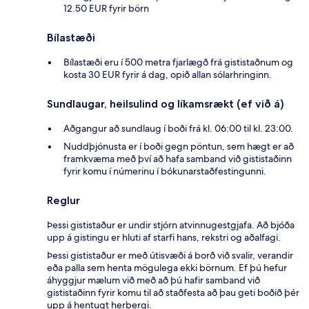
12.50 EUR fyrir börn
Bílastæði
Bílastæði eru í 500 metra fjarlægð frá gististaðnum og
kosta 30 EUR fyrir á dag, opið allan sólarhringinn.
Sundlaugar, heilsulind og líkamsrækt (ef við á)
Aðgangur að sundlaug í boði frá kl. 06:00 til kl. 23:00.
Nuddþjónusta er í boði gegn pöntun, sem hægt er að
framkvæma með því að hafa samband við gististaðinn
fyrir komu í númerinu í bókunarstaðfestingunni.
Reglur
Þessi gististaður er undir stjórn atvinnugestgjafa. Að bjóða
upp á gistingu er hluti af starfi hans, rekstri og aðalfagi.
Þessi gististaður er með útisvæði á borð við svalir, verandir
eða palla sem henta mögulega ekki börnum. Ef þú hefur
áhyggjur mælum við með að þú hafir samband við
gististaðinn fyrir komu til að staðfesta að þau geti boðið þér
upp á hentugt herbergi.