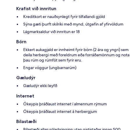
Krafist við innritun
Kreditkort er nauðsynlegt fyrir tilfallandi gjöld
Sýna gæti þurft skilríki með mynd, útgefin af yfirvöldum
Lágmarksaldur við innritun er 18
Börn
Ekkert aukagjald er innheimt fyrir börn (2 ára og yngri) sem
deila herbergi með foreldrum eða forráðamönnum og nota
þau rúm og rúmföt sem fyrir eru.
Engar vöggur (ungbarnarúm)
Gæludýr
Gæludýr ekki leyfð
Internet
Ókeypis þráðlaust internet í almennum rýmum
Ókeypis þráðlaust internet á herbergjum
Bílastæði
Bílastæði allan sólarhringinn utan gististaðar innan 500