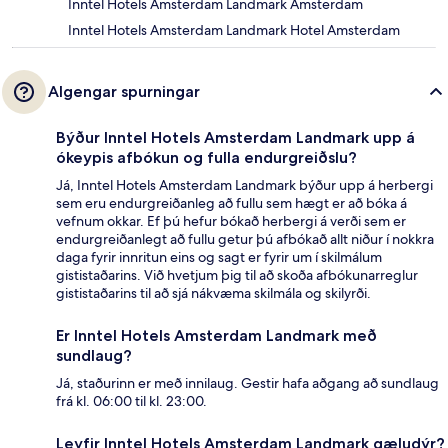
Inntel Hotels Amsterdam Landmark Amsterdam
Inntel Hotels Amsterdam Landmark Hotel Amsterdam
Algengar spurningar
Býður Inntel Hotels Amsterdam Landmark upp á
ókeypis afbókun og fulla endurgreiðslu?
Já, Inntel Hotels Amsterdam Landmark býður upp á herbergi
sem eru endurgreiðanleg að fullu sem hægt er að bóka á
vefnum okkar. Ef þú hefur bókað herbergi á verði sem er
endurgreiðanlegt að fullu getur þú afbókað allt niður í nokkra
daga fyrir innritun eins og sagt er fyrir um í skilmálum
gististaðarins. Við hvetjum þig til að skoða afbókunarreglur
gististaðarins til að sjá nákvæma skilmála og skilyrði.
Er Inntel Hotels Amsterdam Landmark með
sundlaug?
Já, staðurinn er með innilaug. Gestir hafa aðgang að sundlaug
frá kl. 06:00 til kl. 23:00.
Leyfir Inntel Hotels Amsterdam Landmark gæludýr?