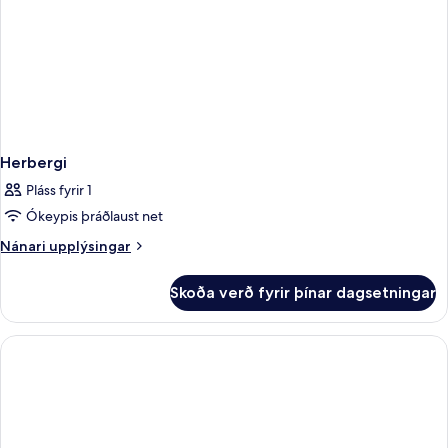
Herbergi
Pláss fyrir 1
Ókeypis þráðlaust net
Nánari
Nánari upplýsingar
upplýsingar
fyrir
Skoða verð fyrir þínar dagsetningar
Herbergi