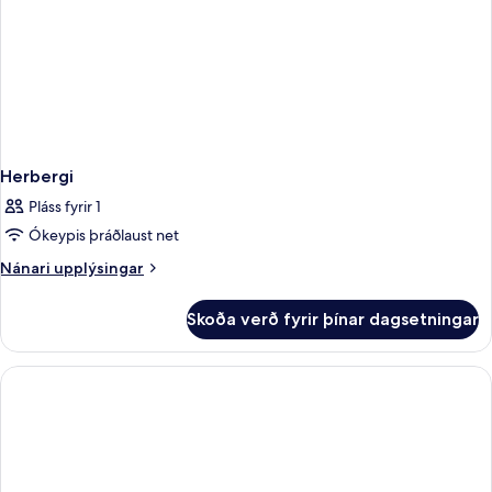
Herbergi
Pláss fyrir 1
Ókeypis þráðlaust net
Nánari
Nánari upplýsingar
upplýsingar
fyrir
Skoða verð fyrir þínar dagsetningar
Herbergi