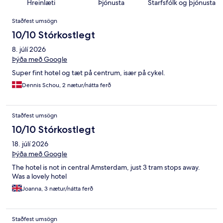
Hreinlæti
Þjónusta
Starfsfólk og þjónusta
Umsagnir
Staðfest umsögn
10/10 Stórkostlegt
8. júlí 2026
Þýða með Google
Super fint hotel og tæt på centrum, især på cykel.
Dennis Schou, 2 nætur/nátta ferð
Staðfest umsögn
10/10 Stórkostlegt
18. júlí 2026
Þýða með Google
The hotel is not in central Amsterdam, just 3 tram stops away.
Was a lovely hotel
Joanna, 3 nætur/nátta ferð
Staðfest umsögn