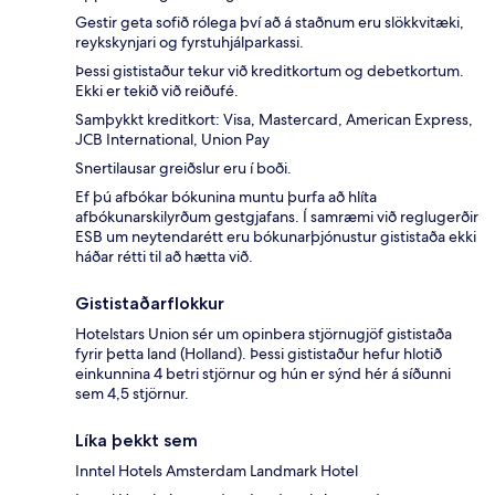
Gestir geta sofið rólega því að á staðnum eru slökkvitæki,
reykskynjari og fyrstuhjálparkassi.
Þessi gististaður tekur við kreditkortum og debetkortum.
Ekki er tekið við reiðufé.
Samþykkt kreditkort: Visa, Mastercard, American Express,
JCB International, Union Pay
Snertilausar greiðslur eru í boði.
Ef þú afbókar bókunina muntu þurfa að hlíta
afbókunarskilyrðum gestgjafans. Í samræmi við reglugerðir
ESB um neytendarétt eru bókunarþjónustur gististaða ekki
háðar rétti til að hætta við.
Gististaðarflokkur
Hotelstars Union sér um opinbera stjörnugjöf gististaða
fyrir þetta land (Holland). Þessi gististaður hefur hlotið
einkunnina 4 betri stjörnur og hún er sýnd hér á síðunni
sem 4,5 stjörnur.
Líka þekkt sem
Inntel Hotels Amsterdam Landmark Hotel