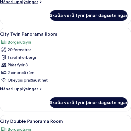
Nánari
Nánari upplýsingar
upplýsingar
fyrir
Skoða verð fyrir þínar dagsetningar
Wellness
Room
Skoða
City Twin Panorama Room | Öryggishólf
4
City Twin Panorama Room
allar
Borgarútsýni
myndir
20 fermetrar
fyrir
City
1 svefnherbergi
Twin
Pláss fyrir 3
Panorama
2 einbreið rúm
Room
Ókeypis þráðlaust net
Nánari
Nánari upplýsingar
upplýsingar
fyrir
Skoða verð fyrir þínar dagsetningar
City
Twin
Panorama
Skoða
City Double Panorama Room | Öryggishó
4
Room
City Double Panorama Room
allar
Borgarútsýni