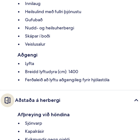
Innilaug
Heilsulind með fullri þjónustu
Gufubað
Nudd- og heilsuherbergi
Skápar í boði
Veislusalur
Aðgengi
Lyfta
Breidd lyftudyra (cm): 1400
Ferðaleið að lyftu aðgengileg fyrir hjólastóla
Aðstaða á herbergi
Afþreying við höndina
Sjónvarp
Kapalrásir
Kvikmyndir gegn gjaldi