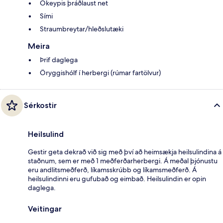
Ókeypis þráðlaust net
Sími
Straumbreytar/hleðslutæki
Meira
Þrif daglega
Öryggishólf í herbergi (rúmar fartölvur)
Sérkostir
Heilsulind
Gestir geta dekrað við sig með því að heimsækja heilsulindina á
staðnum, sem er með 1 meðferðarherbergi. Á meðal þjónustu
eru andlitsmeðferð, líkamsskrúbb og líkamsmeðferð. Á
heilsulindinni eru gufubað og eimbað. Heilsulindin er opin
daglega.
Veitingar