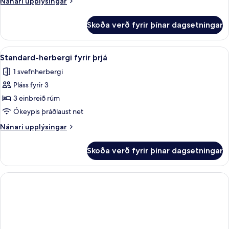
Nánari
Nánari upplýsingar
upplýsingar
fyrir
Skoða verð fyrir þínar dagsetningar
City
Comfort
Room
Skoða
Standard-herbergi fyrir þrjá | Öryggish
4
Standard-herbergi fyrir þrjá
allar
1 svefnherbergi
myndir
Pláss fyrir 3
fyrir
Standard-
3 einbreið rúm
herbergi
Ókeypis þráðlaust net
fyrir
Nánari
Nánari upplýsingar
þrjá
upplýsingar
fyrir
Skoða verð fyrir þínar dagsetningar
Standard-
herbergi
fyrir
þrjá