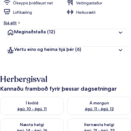
Ókeypis þráðlaust net
Veitingastaður
Loftkæling
Heilsurækt
Sjá allt
Meginaðstaða
(12)
Vertu eins og heima hjá þér
(6)
Herbergisval
Kannaðu framboð fyrir þessar dagsetningar
Athuga framboð í kvöld ágú. 10 - ágú. 11
Athuga framboð á morgun ágú. 
Í kvöld
Á morgun
ágú. 10 - ágú. 11
ágú. 11 - ágú. 12
Athuga framboð næstu helgi ágú. 14 - ágú. 16
Athuga framboð þarnæstu helg
Næsta helgi
Þarnæsta helgi
ágú. 14 - ágú. 16
ágú. 21 - ágú. 23