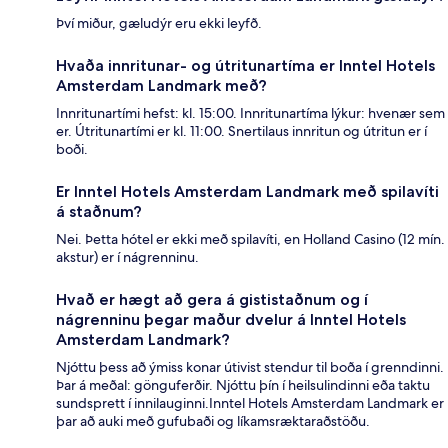
Því miður, gæludýr eru ekki leyfð.
Hvaða innritunar- og útritunartíma er Inntel Hotels
Amsterdam Landmark með?
Innritunartími hefst: kl. 15:00. Innritunartíma lýkur: hvenær sem
er. Útritunartími er kl. 11:00. Snertilaus innritun og útritun er í
boði.
Er Inntel Hotels Amsterdam Landmark með spilavíti
á staðnum?
Nei. Þetta hótel er ekki með spilavíti, en Holland Casino (12 mín.
akstur) er í nágrenninu.
Hvað er hægt að gera á gististaðnum og í
nágrenninu þegar maður dvelur á Inntel Hotels
Amsterdam Landmark?
Njóttu þess að ýmiss konar útivist stendur til boða í grenndinni.
Þar á meðal: gönguferðir. Njóttu þín í heilsulindinni eða taktu
sundsprett í innilauginni.Inntel Hotels Amsterdam Landmark er
þar að auki með gufubaði og líkamsræktaraðstöðu.