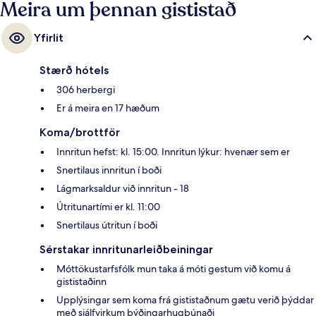
Leeghwaterstraat stoppistöðin í 7 mínútna.
Meira um þennan gististað
Yfirlit
Stærð hótels
306 herbergi
Er á meira en 17 hæðum
Koma/brottför
Innritun hefst: kl. 15:00. Innritun lýkur: hvenær sem er
Snertilaus innritun í boði
Lágmarksaldur við innritun - 18
Útritunartími er kl. 11:00
Snertilaus útritun í boði
Sérstakar innritunarleiðbeiningar
Móttökustarfsfólk mun taka á móti gestum við komu á
gististaðinn
Upplýsingar sem koma frá gististaðnum gætu verið þýddar
með sjálfvirkum þýðingarhugbúnaði