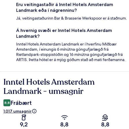
Eru veitingastaðir á Inntel Hotels Amsterdam
Landmark eða í nágrenninu?
Já, veitingastaðurinn Bar & Brasserie Werkspoor er á staðnum.
Á hvernig svæði er Inntel Hotels Amsterdam
Landmark?
Inntel Hotels Amsterdam Landmark er í hverfinu Miðbær
Amsterdam, í einungis 6 mínútna göngufjarlægð frá
Rietlandpark-stoppistöðin og 16 mínútna göngufjarlægð frá
ARTIS. Þetta hótel er á mjög góðum stað að mati ferðamanna.
Inntel Hotels Amsterdam
Umsagnir
Landmark - umsagnir
Frábært
8,8
1.017 umsagnir
9,2
8,8
8,8