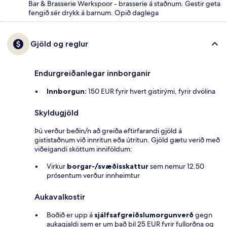
Bar & Brasserie Werkspoor - brasserie á staðnum. Gestir geta
fengið sér drykk á barnum. Opið daglega
Gjöld og reglur
Endurgreiðanlegar innborganir
Innborgun:
150 EUR fyrir hvert gistirými, fyrir dvölina
Skyldugjöld
Þú verður beðin/n að greiða eftirfarandi gjöld á
gististaðnum við innritun eða útritun. Gjöld gætu verið með
viðeigandi sköttum inniföldum:
Virkur
borgar-/svæðisskattur
sem nemur 12.50
prósentum verður innheimtur
Aukavalkostir
Boðið er upp á
sjálfsafgreiðslumorgunverð
gegn
aukagjaldi sem er um það bil 25 EUR fyrir fullorðna og