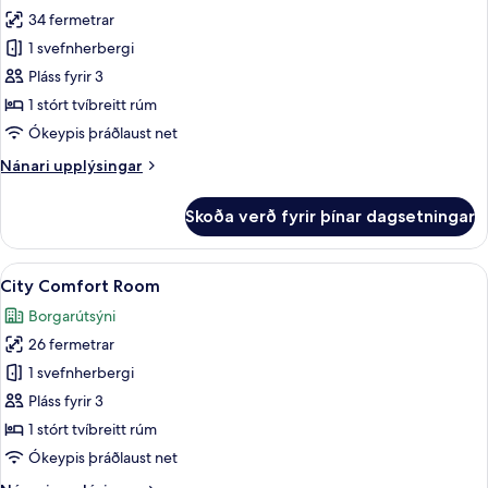
34 fermetrar
fyrir
Wellness
1 svefnherbergi
Suite
Pláss fyrir 3
1 stórt tvíbreitt rúm
Ókeypis þráðlaust net
Nánari
Nánari upplýsingar
upplýsingar
fyrir
Skoða verð fyrir þínar dagsetningar
Wellness
Suite
Skoða
City Comfort Room | Öryggishólf í herb
5
City Comfort Room
allar
Borgarútsýni
myndir
26 fermetrar
fyrir
City
1 svefnherbergi
Comfort
Pláss fyrir 3
Room
1 stórt tvíbreitt rúm
Ókeypis þráðlaust net