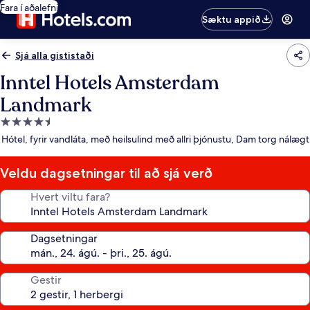
Fara í aðalefni
Sæktu appið
Sjá alla gististaði
Inntel Hotels Amsterdam
Landmark
4.5
stjörnu
Hótel, fyrir vandláta, með heilsulind með allri þjónustu, Dam torg nálægt
gististaður
Veldu dagsetningar til að sjá verð
Hvert viltu fara?
Dagsetningar
Gestir