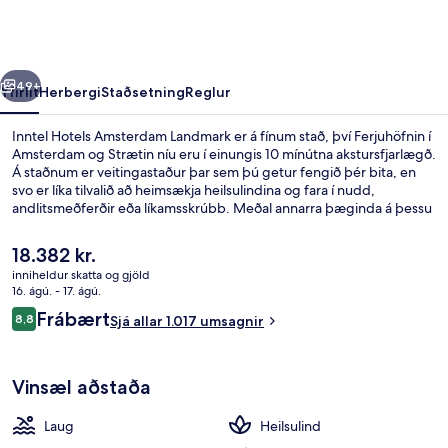
Landmark
rra
Næsta
49+
Yfirlit
Herbergi
Staðsetning
Reglur
Inntel Hotels Amsterdam Landmark er á fínum stað, því Ferjuhöfnin í
Amsterdam og Strætin níu eru í einungis 10 mínútna akstursfjarlægð.
Á staðnum er veitingastaður þar sem þú getur fengið þér bita, en
svo er líka tilvalið að heimsækja heilsulindina og fara í nudd,
andlitsmeðferðir eða líkamsskrúbb. Meðal annarra þæginda á þessu
hóteli fyrir vandláta eru innilaug, bar/setustofa og
líkamsræktaraðstaða. Ferðamenn sem hafa dvalið á staðnum hafa
Núverandi
18.382 kr.
verið mjög ánægðir en meðal þess sem þeir nefna sem sérstaka kosti
verð
inniheldur skatta og gjöld
eru hjálpsamt starfsfólk og ástand gististaðarins almennt. Það er ekki
er
16. ágú. - 17. ágú.
langt að fara til að komast í almenningssamgöngur: Rietlandpark-
Veitingastaður
18.382 kr.
Umsagnir
stoppistöðin er í 6 mínútna göngufjarlægð og 1e Leeghwaterstraat
Frábært
8,8
Sjá allar 1.017 umsagnir
8,8 af 10
stoppistöðin í 7 mínútna.
Vinsæl aðstaða
Laug
Heilsulind