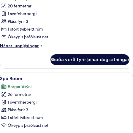
myndir
20 fermetrar
fyrir
City
1 svefnherbergi
Double
Pláss fyrir 3
Panorama
1 stórt tvíbreitt rúm
Room
Ókeypis þráðlaust net
Nánari
Nánari upplýsingar
upplýsingar
fyrir
Skoða verð fyrir þínar dagsetningar
City
Double
Panorama
Skoða
Spa Room | Öryggishólf í herbergi, skr
4
Room
Spa Room
allar
Borgarútsýni
myndir
26 fermetrar
fyrir
Spa
1 svefnherbergi
Room
Pláss fyrir 3
1 stórt tvíbreitt rúm
Ókeypis þráðlaust net