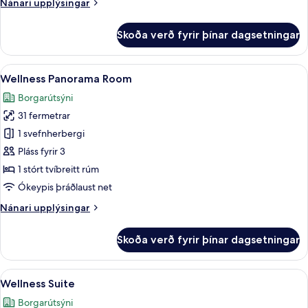
Nánari
Nánari upplýsingar
upplýsingar
fyrir
Skoða verð fyrir þínar dagsetningar
Spa
Room
Skoða
Wellness Panorama Room | Öryggishólf 
6
Wellness Panorama Room
allar
Borgarútsýni
myndir
31 fermetrar
fyrir
Wellness
1 svefnherbergi
Panorama
Pláss fyrir 3
Room
1 stórt tvíbreitt rúm
Ókeypis þráðlaust net
Nánari
Nánari upplýsingar
upplýsingar
fyrir
Skoða verð fyrir þínar dagsetningar
Wellness
Panorama
Room
Skoða
Wellness Suite | Öryggishólf í herbergi
4
Wellness Suite
allar
Borgarútsýni
myndir