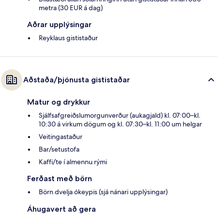
metra (30 EUR á dag)
Aðrar upplýsingar
Reyklaus gististaður
Aðstaða/þjónusta gististaðar
Matur og drykkur
Sjálfsafgreiðslumorgunverður (aukagjald) kl. 07:00–kl.
10:30 á virkum dögum og kl. 07:30–kl. 11:00 um helgar
Veitingastaður
Bar/setustofa
Kaffi/te í almennu rými
Ferðast með börn
Börn dvelja ókeypis (sjá nánari upplýsingar)
Áhugavert að gera