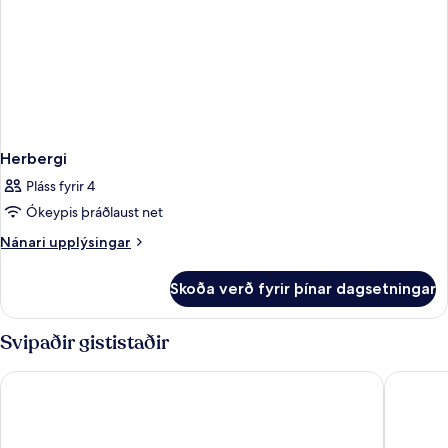
Herbergi
Pláss fyrir 4
Ókeypis þráðlaust net
Nánari
Nánari upplýsingar
upplýsingar
fyrir
Skoða verð fyrir þínar dagsetningar
Herbergi
Svipaðir gististaðir
Grand Hotel Amrâth Amsterdam
WestCor