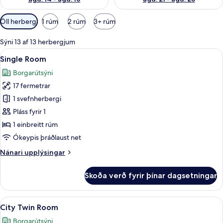
Síur
Öll herbergi
1 rúm
2 rúm
3+ rúm
í
boði
Sýni 13 af 13 herbergjum
fyrir
Skoða
Öryggishólf í herbergi, skrifborð, vinn
4
Single Room
herbergi
allar
Borgarútsýni
myndir
17 fermetrar
fyrir
Single
1 svefnherbergi
Room
Pláss fyrir 1
1 einbreitt rúm
Ókeypis þráðlaust net
Nánari
Nánari upplýsingar
upplýsingar
fyrir
Skoða verð fyrir þínar dagsetningar
Single
Room
Skoða
City Twin Room | Öryggishólf í herberg
4
City Twin Room
allar
Borgarútsýni