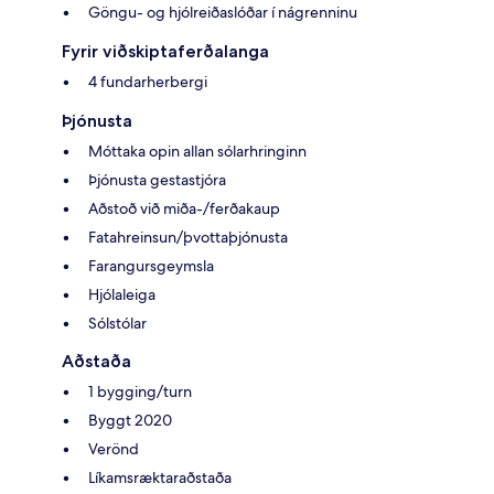
Göngu- og hjólreiðaslóðar í nágrenninu
Fyrir viðskiptaferðalanga
4 fundarherbergi
Þjónusta
Móttaka opin allan sólarhringinn
Þjónusta gestastjóra
Aðstoð við miða-/ferðakaup
Fatahreinsun/þvottaþjónusta
Farangursgeymsla
Hjólaleiga
Sólstólar
Aðstaða
1 bygging/turn
Byggt 2020
Verönd
Líkamsræktaraðstaða