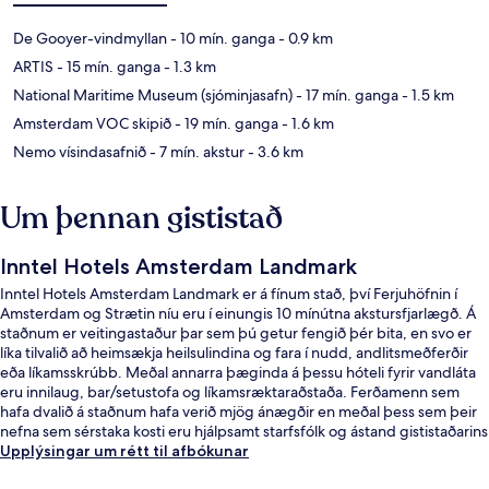
De Gooyer-vindmyllan
- 10 mín. ganga
- 0.9 km
ARTIS
- 15 mín. ganga
- 1.3 km
National Maritime Museum (sjóminjasafn)
- 17 mín. ganga
- 1.5 km
Amsterdam VOC skipið
- 19 mín. ganga
- 1.6 km
Nemo vísindasafnið
- 7 mín. akstur
- 3.6 km
Um þennan gististað
Inntel Hotels Amsterdam Landmark
Inntel Hotels Amsterdam Landmark er á fínum stað, því Ferjuhöfnin í
Amsterdam og Strætin níu eru í einungis 10 mínútna akstursfjarlægð. Á
staðnum er veitingastaður þar sem þú getur fengið þér bita, en svo er
líka tilvalið að heimsækja heilsulindina og fara í nudd, andlitsmeðferðir
eða líkamsskrúbb. Meðal annarra þæginda á þessu hóteli fyrir vandláta
eru innilaug, bar/setustofa og líkamsræktaraðstaða. Ferðamenn sem
hafa dvalið á staðnum hafa verið mjög ánægðir en meðal þess sem þeir
nefna sem sérstaka kosti eru hjálpsamt starfsfólk og ástand gististaðarins
almennt. Það er ekki langt að fara til að komast í almenningssamgöngur:
Upplýsingar um rétt til afbókunar
Rietlandpark-stoppistöðin er í 6 mínútna göngufjarlægð og 1e