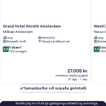
Grand
WestCo
Grand Hotel Amrâth Amsterdam
WestCo
Hotel
Fashion
Miðbær Amsterdam
Nieuw-
Amrâth
Hotel
Laug
Heilsulind
Laug
Amsterdam
Amster
Bílastæði í boði
Ókeypis þráðlaust net
Bílastæ
Miðbær
Nieuw-
Amsterdam
West
8.8
9.2
Frábært
Dás
8,8
9,2
af
af
1.516 umsagnir
1.01
10,
10,
Frábært,
Dásamle
1.516
1.014
umsagnir
umsagni
Verðið
27.005 kr.
er
inniheldur skatta og gjöld
27.005 kr.
31. ágú. - 1. sep.
Samanburður við svipaða gististaði
Skráðu þig inn til að sjá gjaldgenga afslætti og ávinninga.