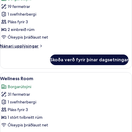
myndir
19 fermetrar
fyrir
City
1 svefnherbergi
Twin
Pláss fyrir 3
Room
2 einbreið rúm
Ókeypis þráðlaust net
Nánari
Nánari upplýsingar
upplýsingar
fyrir
Skoða verð fyrir þínar dagsetningar
City
Twin
Room
Skoða
Wellness Room | Öryggishólf í herbergi
5
Wellness Room
allar
Borgarútsýni
myndir
31 fermetrar
fyrir
Wellness
1 svefnherbergi
Room
Pláss fyrir 3
1 stórt tvíbreitt rúm
Ókeypis þráðlaust net