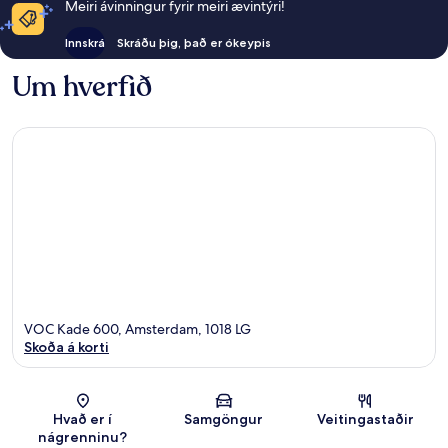
Meiri ávinningur fyrir meiri ævintýri!
Innskrá
Skráðu þig, það er ókeypis
Um hverfið
VOC Kade 600, Amsterdam, 1018 LG
Skoða á korti
Kort
Hvað er í
Samgöngur
Veitingastaðir
nágrenninu?