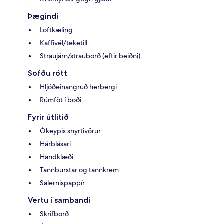
Þægindi
Loftkæling
Kaffivél/teketill
Straujárn/strauborð (eftir beiðni)
Sofðu rótt
Hljóðeinangruð herbergi
Rúmföt í boði
Fyrir útlitið
Ókeypis snyrtivörur
Hárblásari
Handklæði
Tannburstar og tannkrem
Salernispappír
Vertu í sambandi
Skrifborð