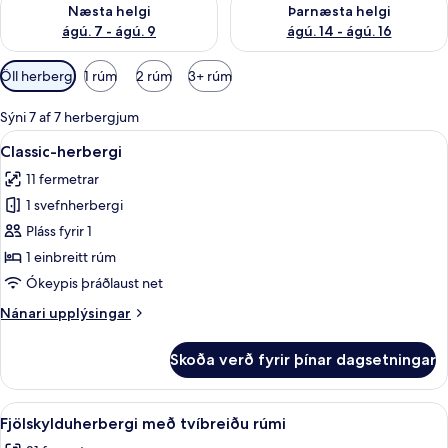
Næsta helgi
Þarnæsta helgi
ágú. 7 - ágú. 9
ágú. 14 - ágú. 16
Síur
Öll herbergi
1 rúm
2 rúm
3+ rúm
í
boði
Sýni 7 af 7 herbergjum
fyrir
Skoða
Classic-herbergi | Rúmföt af bestu gerð
5
Classic-herbergi
herbergi
allar
11 fermetrar
myndir
1 svefnherbergi
fyrir
Classic-
Pláss fyrir 1
herbergi
1 einbreitt rúm
Ókeypis þráðlaust net
Nánari
Nánari upplýsingar
upplýsingar
fyrir
Skoða verð fyrir þínar dagsetningar
Classic-
herbergi
Skoða
Fjölskylduherbergi með tvíbreiðu rúmi 
5
Fjölskylduherbergi með tvíbreiðu rúmi
allar