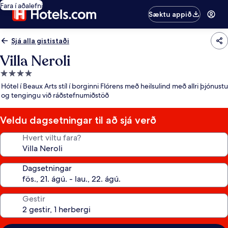
Fara í aðalefni
Sæktu appið
Sjá alla gististaði
Villa Neroli
4.0
stjörnu
Hótel í Beaux Arts stíl í borginni Flórens með heilsulind með allri þjónustu
gististaður
og tengingu við ráðstefnumiðstöð
Veldu dagsetningar til að sjá verð
Hvert viltu fara?
Dagsetningar
Gestir