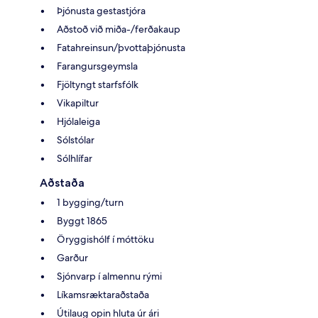
Þjónusta gestastjóra
Aðstoð við miða-/ferðakaup
Fatahreinsun/þvottaþjónusta
Farangursgeymsla
Fjöltyngt starfsfólk
Vikapiltur
Hjólaleiga
Sólstólar
Sólhlífar
Aðstaða
1 bygging/turn
Byggt 1865
Öryggishólf í móttöku
Garður
Sjónvarp í almennu rými
Líkamsræktaraðstaða
Útilaug opin hluta úr ári