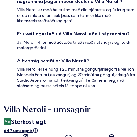
nágrenninu þegar maður dvelur á Villa Neroli?
Villa Neroli er með heilsulind með allri þjónustu og útilaug sem
er opin hluta úr ári, auk þess sem hann er lika með
líkamsræktaraðstöðu og garði.
Eru veitingastaðir á Villa Neroli eða í nágrenninu?
Já, Neroli 141 er með aðstöðu til að snæða utandyra og ítölsk
matargerðarlist.
Á hvernig svæði er Villa Neroli?
Villa Neroli er í einungis 20 mínútna göngufjarlægð frá Nelson
Mandela Forum (leikvangur) og 20 mínútna göngufjarlægð frá
Stadio Artemio Franchi (leikvangur). Ferðamenn segja að
staðsetning þessa hótels fái toppeinkunn.
Villa Neroli - umsagnir
Umsagnir
Stórkostlegt
9,6
649 umsagnir