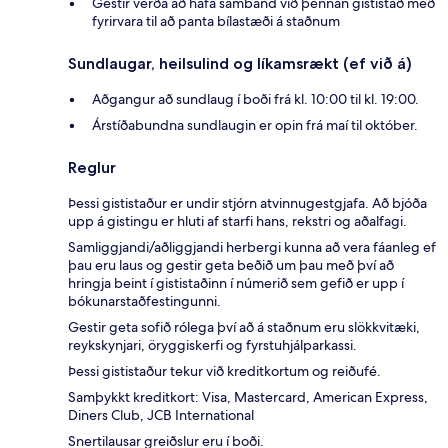
Gestir verða að hafa samband við þennan gististað með
fyrirvara til að panta bílastæði á staðnum
Sundlaugar, heilsulind og líkamsrækt (ef við á)
Aðgangur að sundlaug í boði frá kl. 10:00 til kl. 19:00.
Árstíðabundna sundlaugin er opin frá maí til október.
Reglur
Þessi gististaður er undir stjórn atvinnugestgjafa. Að bjóða
upp á gistingu er hluti af starfi hans, rekstri og aðalfagi.
Samliggjandi/aðliggjandi herbergi kunna að vera fáanleg ef
þau eru laus og gestir geta beðið um þau með því að
hringja beint í gististaðinn í númerið sem gefið er upp í
bókunarstaðfestingunni.
Gestir geta sofið rólega því að á staðnum eru slökkvitæki,
reykskynjari, öryggiskerfi og fyrstuhjálparkassi.
Þessi gististaður tekur við kreditkortum og reiðufé.
Samþykkt kreditkort: Visa, Mastercard, American Express,
Diners Club, JCB International
Snertilausar greiðslur eru í boði.