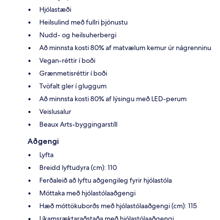
Hjólastæði
Heilsulind með fullri þjónustu
Nudd- og heilsuherbergi
Að minnsta kosti 80% af matvælum kemur úr nágrenninu
Vegan-réttir í boði
Grænmetisréttir í boði
Tvöfalt gler í gluggum
Að minnsta kosti 80% af lýsingu með LED-perum
Veislusalur
Beaux Arts-byggingarstíll
Aðgengi
Lyfta
Breidd lyftudyra (cm): 110
Ferðaleið að lyftu aðgengileg fyrir hjólastóla
Móttaka með hjólastólaaðgengi
Hæð móttökuborðs með hjólastólaaðgengi (cm): 115
Líkamsræktaraðstaða með hjólastólaaðgengi