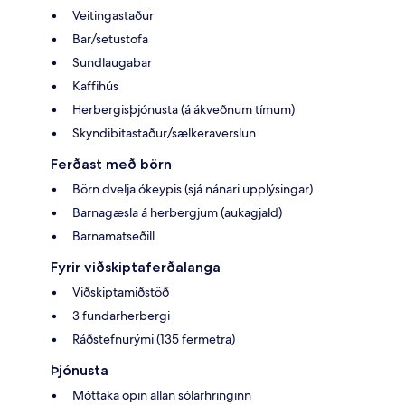
Veitingastaður
Bar/setustofa
Sundlaugabar
Kaffihús
Herbergisþjónusta (á ákveðnum tímum)
Skyndibitastaður/sælkeraverslun
Ferðast með börn
Börn dvelja ókeypis (sjá nánari upplýsingar)
Barnagæsla á herbergjum (aukagjald)
Barnamatseðill
Fyrir viðskiptaferðalanga
Viðskiptamiðstöð
3 fundarherbergi
Ráðstefnurými (135 fermetra)
Þjónusta
Móttaka opin allan sólarhringinn