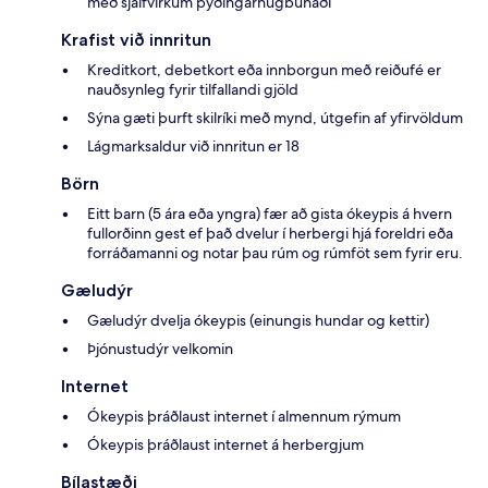
með sjálfvirkum þýðingarhugbúnaði
Krafist við innritun
Kreditkort, debetkort eða innborgun með reiðufé er
nauðsynleg fyrir tilfallandi gjöld
Sýna gæti þurft skilríki með mynd, útgefin af yfirvöldum
Lágmarksaldur við innritun er 18
Börn
Eitt barn (5 ára eða yngra) fær að gista ókeypis á hvern
fullorðinn gest ef það dvelur í herbergi hjá foreldri eða
forráðamanni og notar þau rúm og rúmföt sem fyrir eru.
Gæludýr
Gæludýr dvelja ókeypis (einungis hundar og kettir)
Þjónustudýr velkomin
Internet
Ókeypis þráðlaust internet í almennum rýmum
Ókeypis þráðlaust internet á herbergjum
Bílastæði