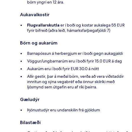
börn yngri en 12 ára.
Aukavalkostir
Flugvallarskutla
er í boði og kostar aukalega 55 EUR
fyrir bifreið (aðra leið, hámarksfarþegafjöldi 7)
Börn og aukarúm
Barnapössun á herbergjum er í boði gegn aukagjaldi
Vöggur/ungbarnarúm eru í boði fyrir 15.0 EUR á dag
Aukarúm eru í boði fyrir EUR 30.0 á nótt
Allir gestir, þar á meðal börn, verða að vera viðstaddir
innritun og sýna vegabréf eða önnur skilríki með
ljósmynd sem útgefin eru af ríki þeirra.
Gæludýr
Þjónustudýr eru undanskilin frá gjöldum
Bílastæði