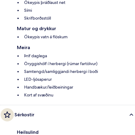
Ókeypis þráðlaust net
Sími
Skrifborðsstóll
Matur og drykkur
Ókeypis vatn á flöskum
Meira
Þrif daglega
Öryggishólf í herbergi (rúmar fartölvur)
Samtengd/samliggjandi herbergi í boði
LED-ljósaperur
Handbækur/leiðbeiningar
Kort af svæðinu
Sérkostir
Heilsulind