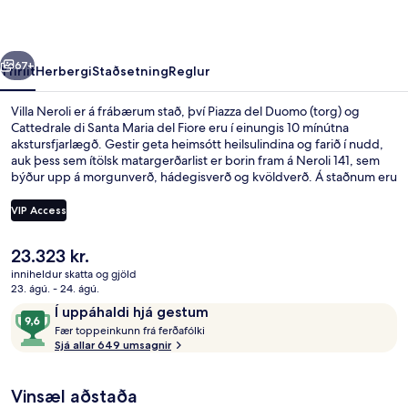
rra
Næsta
67+
Yfirlit
Herbergi
Staðsetning
Reglur
Villa Neroli er á frábærum stað, því Piazza del Duomo (torg) og
Cattedrale di Santa Maria del Fiore eru í einungis 10 mínútna
akstursfjarlægð. Gestir geta heimsótt heilsulindina og farið í nudd,
auk þess sem ítölsk matargerðarlist er borin fram á Neroli 141, sem
býður upp á morgunverð, hádegisverð og kvöldverð. Á staðnum eru
einnig bar við sundlaugarbakkann, líkamsræktaraðstaða og útilaug
sem er opin hluta úr ári. Ferðamenn sem hafa dvalið á staðnum hafa
VIP Access
verið mjög ánægðir en meðal þess sem þeir nefna sem sérstaka kosti
eru hjálpsamt starfsfólk og morgunverðurinn.
Núverandi
23.323 kr.
Framhlið gististaðar
verð
inniheldur skatta og gjöld
er
23. ágú. - 24. ágú.
23.323 kr.
Umsagnir
9,6
Í uppáhaldi hjá gestum
F
af
Fær toppeinkunn frá ferðafólki
æ
Sjá allar 649 umsagnir
10,
r
Í
uppáhaldi
Vinsæl aðstaða
t
hjá