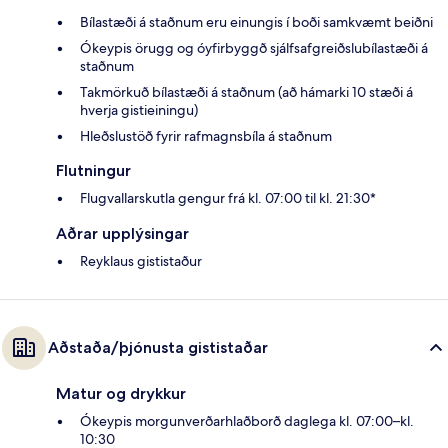
Bílastæði á staðnum eru einungis í boði samkvæmt beiðni
Ókeypis örugg og óyfirbyggð sjálfsafgreiðslubílastæði á
staðnum
Takmörkuð bílastæði á staðnum (að hámarki 10 stæði á
hverja gistieiningu)
Hleðslustöð fyrir rafmagnsbíla á staðnum
Flutningur
Flugvallarskutla gengur frá kl. 07:00 til kl. 21:30*
Aðrar upplýsingar
Reyklaus gististaður
Aðstaða/þjónusta gististaðar
Matur og drykkur
Ókeypis morgunverðarhlaðborð daglega kl. 07:00–kl.
10:30