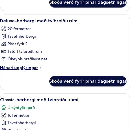
Skoða verð fyrir þínar dagsetningar
Junior-
herbergi
Skoða
Deluxe-herbergi með tvíbreiðu rúmi | R
7
Deluxe-herbergi með tvíbreiðu rúmi
allar
20 fermetrar
myndir
1 svefnherbergi
fyrir
Deluxe-
Pláss fyrir 2
herbergi
1 stórt tvíbreitt rúm
með
Ókeypis þráðlaust net
tvíbreiðu
Nánari
Nánari upplýsingar
rúmi
upplýsingar
fyrir
Skoða verð fyrir þínar dagsetningar
Deluxe-
herbergi
með
Skoða
Classic-herbergi með tvíbreiðu rúmi | 
6
tvíbreiðu
Classic-herbergi með tvíbreiðu rúmi
allar
rúmi
Útsýni yfir garð
myndir
16 fermetrar
fyrir
Classic-
1 svefnherbergi
herbergi