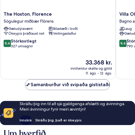
The
Villa
The Hoxton, Florence
Villa O
Hoxton,
Olmi
Sögulegur miðbær Flórens
Bagno a 
Florence
Firenze
Gæludýravænt
Bílastæði í boði
Laug
Sögulegur
Bagno
Ókeypis þráðlaust net
Veitingastaður
Gælud
miðbær
a
Flórens
Ripoli
9.4
9.4
Stórkostlegt
Stó
9,4
9,4
af
af
327 umsagnir
790 
10,
10,
Stórkostlegt,
Stórkost
Verðið
33.368 kr.
327
790
er
umsagnir
umsagni
inniheldur skatta og gjöld
33.368 kr.
11. ágú. - 12. ágú.
Samanburður við svipaða gististaði
Skráðu þig inn til að sjá gjaldgenga afslætti og ávinninga.
Meiri ávinningur fyrir meiri ævintýri!
Innskrá
Skráðu þig, það er ókeypis
Um hverfið