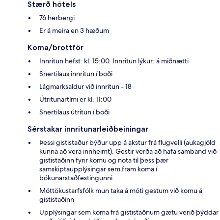
Stærð hótels
76 herbergi
Er á meira en 3 hæðum
Koma/brottför
Innritun hefst: kl. 15:00. Innritun lýkur: á miðnætti
Snertilaus innritun í boði
Lágmarksaldur við innritun - 18
Útritunartími er kl. 11:00
Snertilaus útritun í boði
Sérstakar innritunarleiðbeiningar
Þessi gististaður býður upp á akstur frá flugvelli (aukagjöld
kunna að vera innheimt). Gestir verða að hafa samband við
gististaðinn fyrir komu og nota til þess þær
samskiptaupplýsingar sem fram koma í
bókunarstaðfestingunni.
Móttökustarfsfólk mun taka á móti gestum við komu á
gististaðinn
Upplýsingar sem koma frá gististaðnum gætu verið þýddar