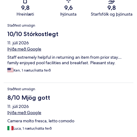
9,8
9,6
9,8
Hreinlæti
Þjónusta
Starfsfólk og þjónusta
Umsagnir
Staðfest umsögn
10/10 Stórkostlegt
11. júlí 2026
Þýða með Google
Staff extremely helpful in returning an item from prior stay…
family enjoyed pool facilities and breakfast. Pleasant stay.
Ken, 1 nætur/nátta ferð
Staðfest umsögn
8/10 Mjög gott
11. júlí 2026
Þýða með Google
Camera molto fresca, letto comodo
Luca, 1 nætur/nátta ferð