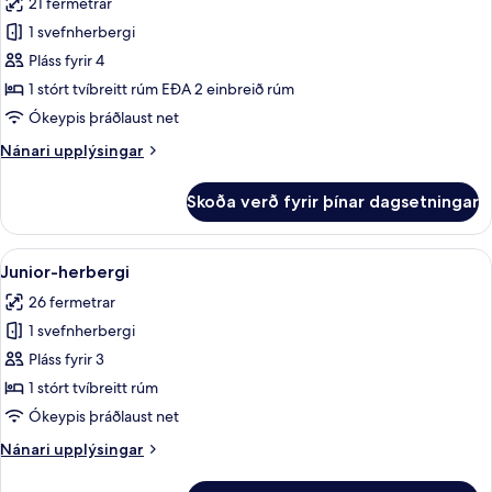
21 fermetrar
myndir
1 svefnherbergi
fyrir
Fjölskylduherbergi
Pláss fyrir 4
með
1 stórt tvíbreitt rúm EÐA 2 einbreið rúm
tvíbreiðu
Ókeypis þráðlaust net
rúmi
Nánari
Nánari upplýsingar
upplýsingar
fyrir
Skoða verð fyrir þínar dagsetningar
Fjölskylduherbergi
með
tvíbreiðu
Skoða
Junior-herbergi | Rúmföt af bestu gerð
7
rúmi
Junior-herbergi
allar
26 fermetrar
myndir
1 svefnherbergi
fyrir
Junior-
Pláss fyrir 3
herbergi
1 stórt tvíbreitt rúm
Ókeypis þráðlaust net
Nánari
Nánari upplýsingar
upplýsingar
fyrir