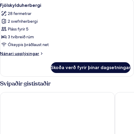
Skoða
Rúmföt af bestu gerð, míníbar, öryggis
5
Bedrooms
Fjölskylduherbergi
allar
for
28 fermetrar
6
myndir
Pax)
2 svefnherbergi
fyrir
Fjölskylduherbergi
Pláss fyrir 5
3 tvíbreið rúm
Ókeypis þráðlaust net
Nánari
Nánari upplýsingar
upplýsingar
fyrir
Skoða verð fyrir þínar dagsetningar
Fjölskylduherbergi
Svipaðir gististaðir
The Hoxton, Florence
Villa Olm