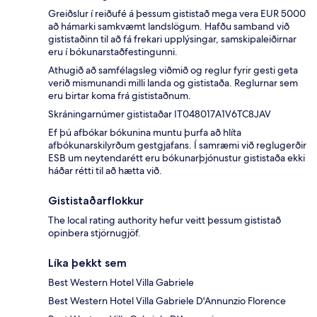
Greiðslur í reiðufé á þessum gististað mega vera EUR 5000
að hámarki samkvæmt landslögum. Hafðu samband við
gististaðinn til að fá frekari upplýsingar, samskipaleiðirnar
eru í bókunarstaðfestingunni.
Athugið að samfélagsleg viðmið og reglur fyrir gesti geta
verið mismunandi milli landa og gististaða. Reglurnar sem
eru birtar koma frá gististaðnum.
Skráningarnúmer gististaðar IT048017A1V6TC8JAV
Ef þú afbókar bókunina muntu þurfa að hlíta
afbókunarskilyrðum gestgjafans. Í samræmi við reglugerðir
ESB um neytendarétt eru bókunarþjónustur gististaða ekki
háðar rétti til að hætta við.
Gististaðarflokkur
The local rating authority hefur veitt þessum gististað
opinbera stjörnugjöf.
Líka þekkt sem
Best Western Hotel Villa Gabriele
Best Western Hotel Villa Gabriele D'Annunzio Florence