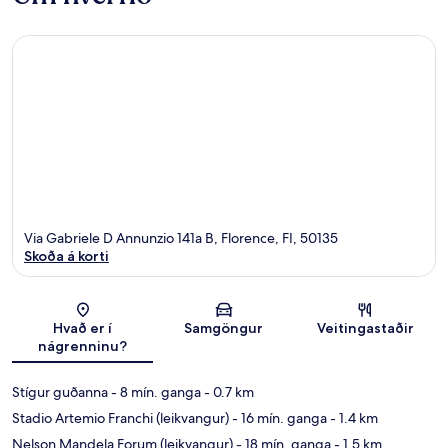
Via Gabriele D Annunzio 141a B, Florence, FI, 50135
Skoða á korti
Kort
Hvað er í
Samgöngur
Veitingastaðir
nágrenninu?
Stígur guðanna
- 8 mín. ganga
- 0.7 km
Stadio Artemio Franchi (leikvangur)
- 16 mín. ganga
- 1.4 km
Nelson Mandela Forum (leikvangur)
- 18 mín. ganga
- 1.5 km