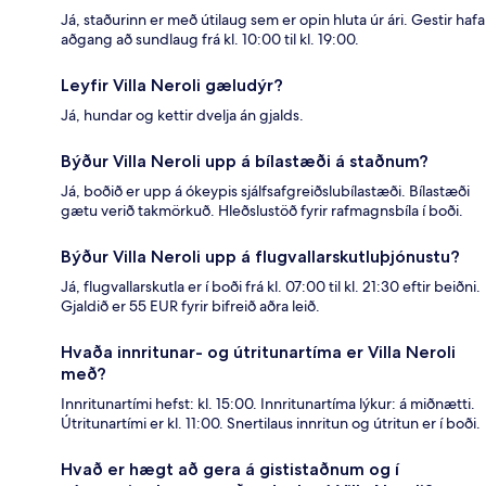
Já, staðurinn er með útilaug sem er opin hluta úr ári. Gestir hafa
aðgang að sundlaug frá kl. 10:00 til kl. 19:00.
Leyfir Villa Neroli gæludýr?
Já, hundar og kettir dvelja án gjalds.
Býður Villa Neroli upp á bílastæði á staðnum?
Já, boðið er upp á ókeypis sjálfsafgreiðslubílastæði. Bílastæði
gætu verið takmörkuð. Hleðslustöð fyrir rafmagnsbíla í boði.
Býður Villa Neroli upp á flugvallarskutluþjónustu?
Já, flugvallarskutla er í boði frá kl. 07:00 til kl. 21:30 eftir beiðni.
Gjaldið er 55 EUR fyrir bifreið aðra leið.
Hvaða innritunar- og útritunartíma er Villa Neroli
með?
Innritunartími hefst: kl. 15:00. Innritunartíma lýkur: á miðnætti.
Útritunartími er kl. 11:00. Snertilaus innritun og útritun er í boði.
Hvað er hægt að gera á gististaðnum og í