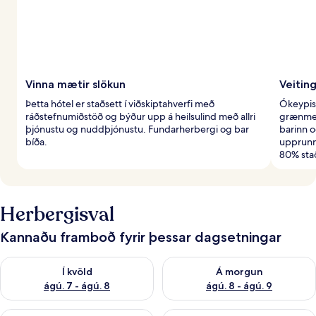
Vinna mætir slökun
Veitin
Þetta hótel er staðsett í viðskiptahverfi með
Ókeypis
ráðstefnumiðstöð og býður upp á heilsulind með allri
grænmet
þjónustu og nuddþjónustu. Fundarherbergi og bar
barinn o
bíða.
upprunni
80% st
Herbergisval
Kannaðu framboð fyrir þessar dagsetningar
Athuga framboð í kvöld ágú. 7 - ágú. 8
Athuga framboð á morgun ágú.
Í kvöld
Á morgun
ágú. 7 - ágú. 8
ágú. 8 - ágú. 9
Athuga framboð næstu helgi ágú. 7 - ágú. 9
Athuga framboð þarnæstu helgi