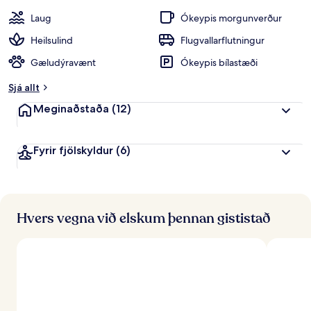
o
gestum
p
Laug
Ókeypis morgunverður
p
e
Heilsulind
Flugvallarflutningur
i
Gæludýravænt
Ókeypis bílastæði
n
k
Sjá allt
u
n
Meginaðstaða
(12)
n
f
Fyrir fjölskyldur
(6)
r
á
f
e
r
Hvers vegna við elskum þennan gististað
ð
a
f
ó
l
k
i