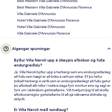
Best Western Villa Gabriele D'Annunzio
Best Western Villa Gabriele D'Annunzio Florence
Villa Gabriele D'Annunzio
Hotel Villa Gabriele D'Annunzio Florence
Hotel Villa Gabriele D'Annunzio
Villa Gabriele D'Annunzio Florence
Algengar spurningar
Býður Villa Neroli upp á ókeypis afbókun og fulla
endurgreiðslu?
Já, Villa Neroli býður upp á herbergi sem eru endurgreiðanleg
að fullu sem hægt er að bóka á vefnum okkar. Ef þú hefur
bókað herbergi á verði sem er endurgreiðanlegt að fullu getur
þú afbókað allt niður í nokkra daga fyrir innritun eins og sagt er
fyrir um í skilmálum gististaðarins. Við hvetjum þig til að skoða
afbókunarreglur gististaðarins til að sjá nákvæma skilmála og
skilyrði.
Er Villa Neroli með sundlaug?