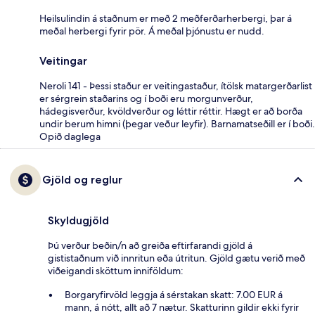
Heilsulindin á staðnum er með 2 meðferðarherbergi, þar á
meðal herbergi fyrir pör. Á meðal þjónustu er nudd.
Veitingar
Neroli 141 - Þessi staður er veitingastaður, ítölsk matargerðarlist
er sérgrein staðarins og í boði eru morgunverður,
hádegisverður, kvöldverður og léttir réttir. Hægt er að borða
undir berum himni (þegar veður leyfir). Barnamatseðill er í boði.
Opið daglega
Gjöld og reglur
Skyldugjöld
Þú verður beðin/n að greiða eftirfarandi gjöld á
gististaðnum við innritun eða útritun. Gjöld gætu verið með
viðeigandi sköttum inniföldum:
Borgaryfirvöld leggja á sérstakan skatt: 7.00 EUR á
mann, á nótt, allt að 7 nætur. Skatturinn gildir ekki fyrir