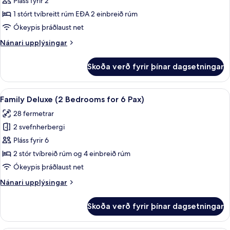
Pláss fyrir 2
með
1 stórt tvíbreitt rúm EÐA 2 einbreið rúm
tvíbreiðu
Ókeypis þráðlaust net
rúmi
Nánari
Nánari upplýsingar
upplýsingar
fyrir
Skoða verð fyrir þínar dagsetningar
Classic-
herbergi
með
Skoða
Rúmföt af bestu gerð, míníbar, öryggis
5
tvíbreiðu
Family Deluxe (2 Bedrooms for 6 Pax)
allar
rúmi
28 fermetrar
myndir
2 svefnherbergi
fyrir
Family
Pláss fyrir 6
Deluxe
2 stór tvíbreið rúm og 4 einbreið rúm
(2
Ókeypis þráðlaust net
Bedrooms
Nánari
Nánari upplýsingar
for
upplýsingar
6
fyrir
Skoða verð fyrir þínar dagsetningar
Family
Pax)
Deluxe
(2