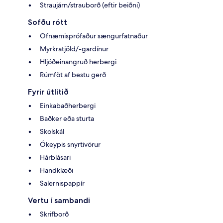
Straujárn/strauborð (eftir beiðni)
Sofðu rótt
Ofnæmisprófaður sængurfatnaður
Myrkratjöld/-gardínur
Hljóðeinangruð herbergi
Rúmföt af bestu gerð
Fyrir útlitið
Einkabaðherbergi
Baðker eða sturta
Skolskál
Ókeypis snyrtivörur
Hárblásari
Handklæði
Salernispappír
Vertu í sambandi
Skrifborð