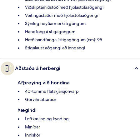
Viðskiptamiðstöð með hjólastólaaðgengi
Veitingastaður með hjólastólaaðgengi
Sýnileg neyðarmerki á göngum
Handföng á stigagöngum
Hæð handfanga í stigagöngum (cm): 95
Stigalaust aðgengi að inngangi
Aðstaða á herbergi
Afþreying við höndina
40-tommu flatskjársjónvarp
Gervihnattarásir
Þægindi
Loftkæling og kynding
Míníbar
Inniskór