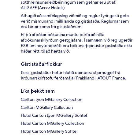
sótthreinsunarleiðbeiningum sem gefnar eru út af:
ALLSAFE (Accor Hotels).
Athugið að samfélagsleg viðmið og reglur fyrir gesti geta
verið mismunandi milli landa og gististaða. Reglurnar sem
eru birtar koma frá gististaðnum.
Ef þú afbókar bókunina muntu þurfa að hlíta
afbókunarskilyrðum gestgjafans. Í samræmi við reglugerðir
ESB um neytendarétt eru bókunarþjónustur gististaða ekki
háðar rétti til að hætta við.
Gististaðarflokkur
Þessi gististaður hefur hlotið opinbera stjörnugjöf frá
Þróunarskrifstofu ferðamála í Frakklandi, ATOUT France.
Líka þekkt sem
Carlton Lyon MGallery Collection
Carlton MGallery Collection
Hotel Carlton Lyon MGallery Sofitel
Hôtel Carlton MGallery Collection
Hotel Carlton MGallery Sofitel