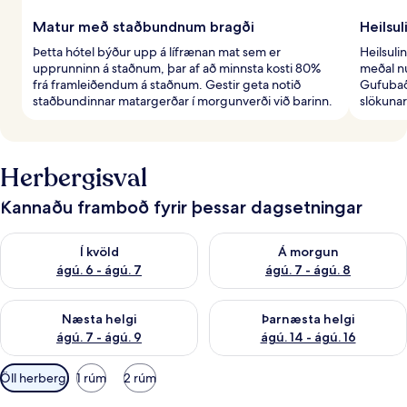
Matur með staðbundnum bragði
Heilsul
Þetta hótel býður upp á lífrænan mat sem er
Heilsuli
upprunninn á staðnum, þar af að minnsta kosti 80%
meðal n
frá framleiðendum á staðnum. Gestir geta notið
Gufubað
staðbundinnar matargerðar í morgunverði við barinn.
slökunar
Herbergisval
Kannaðu framboð fyrir þessar dagsetningar
Athuga framboð í kvöld ágú. 6 - ágú. 7
Athuga framboð á morgun ágú.
Í kvöld
Á morgun
ágú. 6 - ágú. 7
ágú. 7 - ágú. 8
Athuga framboð næstu helgi ágú. 7 - ágú. 9
Athuga framboð þarnæstu helgi
Næsta helgi
Þarnæsta helgi
ágú. 7 - ágú. 9
ágú. 14 - ágú. 16
Síur
Öll herbergi
1 rúm
2 rúm
í