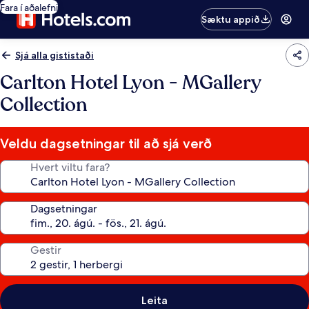
Fara í aðalefni
Sæktu appið
Sjá alla gististaði
Carlton Hotel Lyon - MGallery
Collection
Veldu dagsetningar til að sjá verð
Hvert viltu fara?
Dagsetningar
Gestir
Leita