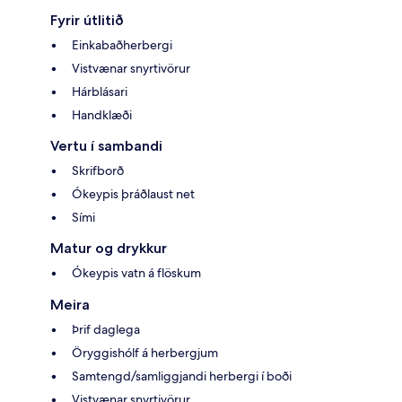
Fyrir útlitið
Einkabaðherbergi
Vistvænar snyrtivörur
Hárblásari
Handklæði
Vertu í sambandi
Skrifborð
Ókeypis þráðlaust net
Sími
Matur og drykkur
Ókeypis vatn á flöskum
Meira
Þrif daglega
Öryggishólf á herbergjum
Samtengd/samliggjandi herbergi í boði
Vistvænar snyrtivörur