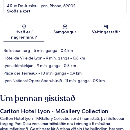
4 Rue De Jussieu, Lyon, Rhone, 69002
Skoða á korti
Kort
Hvað er í
Samgöngur
Veitingastaðir
nágrenninu?
Bellecour-torg
- 5 mín. ganga
- 0.4 km
Hôtel de Ville de Lyon
- 9 mín. ganga
- 0.8 km
Lyon-dómkirkjan
- 9 mín. ganga
- 0.8 km
Place des Terreaux
- 10 mín. ganga
- 0.9 km
Lyon National Opera óperuhúsið
- 11 mín. ganga
- 0.9 km
Um þennan gististað
Carlton Hotel Lyon - MGallery Collection
Carlton Hotel Lyon - MGallery Collection er á fínum stað, því Bellecour-
torg og Part Dieu verslunarmiðstöðin eru í einungis 5 mínútna
akstursfjarlægð. Gestir geta látið stjana við sig í heilsulindinni þar sem