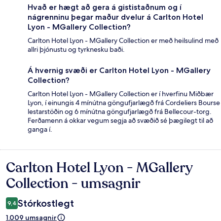
Hvað er hægt að gera á gististaðnum og í
nágrenninu þegar maður dvelur á Carlton Hotel
Lyon - MGallery Collection?
Carlton Hotel Lyon - MGallery Collection er með heilsulind með
allri þjónustu og tyrknesku baði.
Á hvernig svæði er Carlton Hotel Lyon - MGallery
Collection?
Carlton Hotel Lyon - MGallery Collection er í hverfinu Miðbær
Lyon, í einungis 4 mínútna göngufjarlægð frá Cordeliers Bourse
lestarstöðin og 6 mínútna göngufjarlægð frá Bellecour-torg.
Ferðamenn á okkar vegum segja að svæðið sé þægilegt til að
ganga í.
Carlton Hotel Lyon - MGallery
Umsagnir
Collection - umsagnir
Stórkostlegt
9,4
1.009 umsagnir