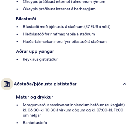
Ókeypis þráðlaust internet í almennum rýmum
Ókeypis þráðlaust internet á herbergjum
Bílastæði
Bílastæði með þjónustu á staðnum (37 EUR á nótt)
Hleðslustöð fyrir rafmagnsbíla á staðnum
Hæðartakmarkanir eru fyrir bílastæði á staðnum
Aðrar upplýsingar
Reyklaus gististaður
Aðstaða/þjónusta gististaðar
Matur og drykkur
Morgunverður samkvæmt innlendum hefðum (aukagjald)
kl. 06:30–kl. 10:30 á virkum dögum og kl. 07:00–kl. 11:00
um helgar
Bar/setustofa