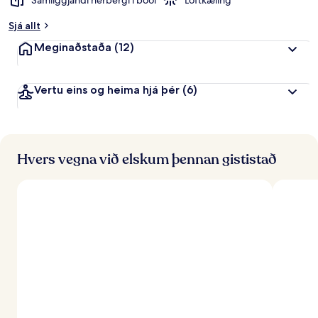
Samliggjandi herbergi í boði
Loftkæling
Sjá allt
Meginaðstaða
(12)
Vertu eins og heima hjá þér
(6)
Hvers vegna við elskum þennan gististað