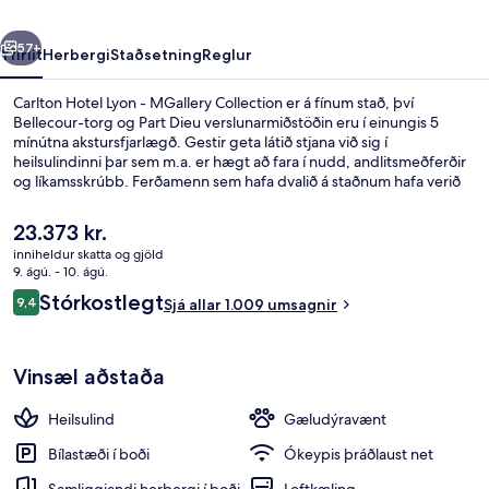
Collection
rra
Næsta
57+
Yfirlit
Herbergi
Staðsetning
Reglur
Carlton Hotel Lyon - MGallery Collection er á fínum stað, því
Bellecour-torg og Part Dieu verslunarmiðstöðin eru í einungis 5
mínútna akstursfjarlægð. Gestir geta látið stjana við sig í
heilsulindinni þar sem m.a. er hægt að fara í nudd, andlitsmeðferðir
og líkamsskrúbb. Ferðamenn sem hafa dvalið á staðnum hafa verið
mjög ánægðir en meðal þess sem þeir nefna sem sérstaka kosti eru
hjálpsamt starfsfólk og góð staðsetning. Gististaðurinn er stutt frá
Núverandi
23.373 kr.
almenningssamgöngum: Cordeliers Bourse lestarstöðin er í 4
verð
inniheldur skatta og gjöld
mínútna göngufjarlægð og Bellecour lestarstöðin í 6 mínútna.
er
9. ágú. - 10. ágú.
Útsýni úr herberginu
23.373 kr.
Umsagnir
Stórkostlegt
9,4
Sjá allar 1.009 umsagnir
9,4 af 10
Vinsæl aðstaða
Heilsulind
Gæludýravænt
Bílastæði í boði
Ókeypis þráðlaust net