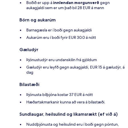
Boðið er upp á
innlendan morgunverð
gegn
aukagjaldi sem er um það bil 28 EUR á mann
Börn og aukarúm
Barnagæsla er í boði gegn aukagjaldi
Aukarúm eru í boði fyrir EUR 30.0 á nótt
Gæludýr
Þjónustudýr eru undanskilin frá gjöldum
Gæludýr eru leyfð gegn aukagjaldi, EUR 15 á gæludýr, á
dag
Bílastæði
Þjónusta bílþjóna kostar 37 EUR á nótt
Hæðartakmarkanir kunna að vera á bílastæði.
Sundlaugar, heilsulind og líkamsrækt (ef við á)
Nuddþjónusta og heilsulind eru í boði gegn pöntun,