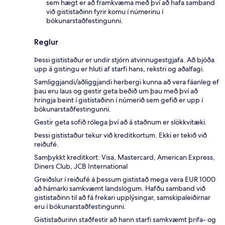
sem hægt er að framkvæma með því að hafa samband
við gististaðinn fyrir komu í númerinu í
bókunarstaðfestingunni.
Reglur
Þessi gististaður er undir stjórn atvinnugestgjafa. Að bjóða
upp á gistingu er hluti af starfi hans, rekstri og aðalfagi.
Samliggjandi/aðliggjandi herbergi kunna að vera fáanleg ef
þau eru laus og gestir geta beðið um þau með því að
hringja beint í gististaðinn í númerið sem gefið er upp í
bókunarstaðfestingunni.
Gestir geta sofið rólega því að á staðnum er slökkvitæki.
Þessi gististaður tekur við kreditkortum. Ekki er tekið við
reiðufé.
Samþykkt kreditkort: Visa, Mastercard, American Express,
Diners Club, JCB International
Greiðslur í reiðufé á þessum gististað mega vera EUR 1000
að hámarki samkvæmt landslögum. Hafðu samband við
gististaðinn til að fá frekari upplýsingar, samskipaleiðirnar
eru í bókunarstaðfestingunni.
Gististaðurinn staðfestir að hann starfi samkvæmt þrifa- og