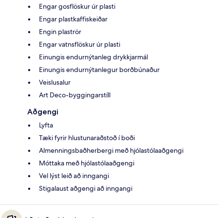
Engar gosflöskur úr plasti
Engar plastkaffiskeiðar
Engin plaströr
Engar vatnsflöskur úr plasti
Einungis endurnýtanleg drykkjarmál
Einungis endurnýtanlegur borðbúnaður
Veislusalur
Art Deco-byggingarstíll
Aðgengi
Lyfta
Tæki fyrir hlustunaraðstoð í boði
Almenningsbaðherbergi með hjólastólaaðgengi
Móttaka með hjólastólaaðgengi
Vel lýst leið að inngangi
Stigalaust aðgengi að inngangi