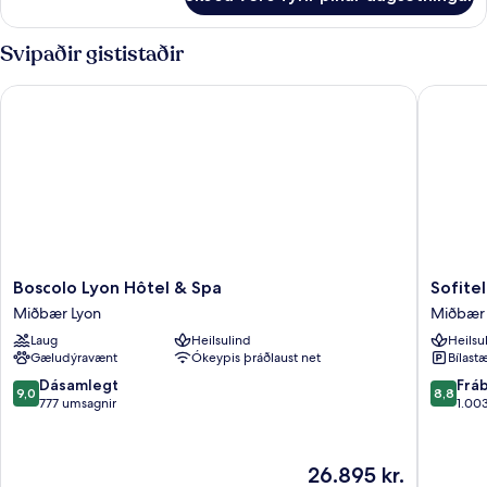
Herbergi
-
1
Svipaðir gististaðir
tvíbreitt
rúm
Boscolo Lyon Hôtel & Spa
Sofitel L
Boscolo
Sofitel
Boscolo Lyon Hôtel & Spa
Sofite
Lyon
Lyon
Miðbær Lyon
Miðbær 
Hôtel
Bellecou
Laug
Heilsulind
Heilsu
&
Miðbær
Gæludýravænt
Ókeypis þráðlaust net
Bílastæ
Spa
Lyon
Miðbær
9.0
8.8
Dásamlegt
Frá
9,0
8,8
Lyon
af
af
777 umsagnir
1.00
10,
10,
Dásamlegt,
Frábært
777
1.003
Verðið
26.895 kr.
umsagnir
umsagni