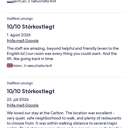
gerrit jan, 2 nætur/nátta ferð
Staðfest umsögn
10/10 Stórkostlegt
1. ágúst 2026
Þýða með Google
The staff are amazing, beyond helpful and friendly (even to the
English lol ) our room was every thing you could want. And the
lift, like going back in time
Helen, 3 nætur/nátta ferð
Staðfest umsögn
10/10 Stórkostlegt
23. júlí 2026
Þýða með Google
We loved our stay at the Carlton. The location was excellent -
very quiet, safe neighborhood to walk, and plenty of restaurants
to choose from. It was within walking distance to several major