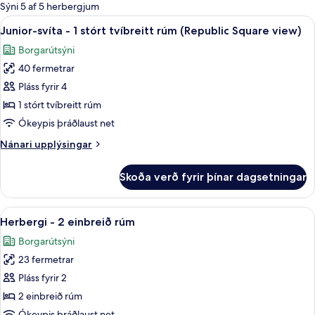
boði
Sýni 5 af 5 herbergjum
fyrir
Skoða
Junior-svíta - 1 stórt tvíbreitt rúm (R
8
Junior-svíta - 1 stórt tvíbreitt rúm (Republic Square view)
herbergi
allar
Borgarútsýni
myndir
40 fermetrar
fyrir
Junior-
Pláss fyrir 4
svíta
1 stórt tvíbreitt rúm
-
Ókeypis þráðlaust net
1
Nánari
Nánari upplýsingar
stórt
upplýsingar
tvíbreitt
fyrir
Skoða verð fyrir þínar dagsetningar
Junior-
rúm
svíta
(Republic
-
Skoða
Herbergi - 2 einbreið rúm | Míníbar, ö
Square
8
1
Herbergi - 2 einbreið rúm
allar
view)
stórt
Borgarútsýni
tvíbreitt
myndir
rúm
23 fermetrar
fyrir
(Republic
Herbergi
Pláss fyrir 2
Square
-
view)
2 einbreið rúm
2
Ókeypis þráðlaust net