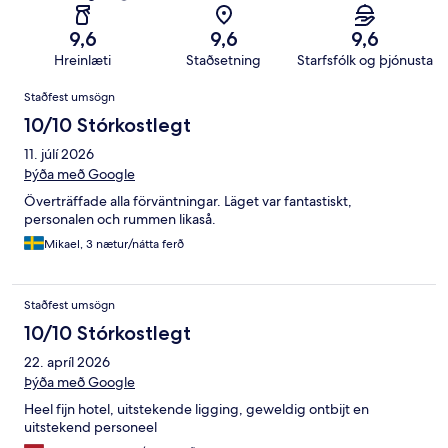
9,6
9,6
9,6
Hreinlæti
Staðsetning
Starfsfólk og þjónusta
Umsagnir
Staðfest umsögn
10/10 Stórkostlegt
11. júlí 2026
Þýða með Google
Överträffade alla förväntningar. Läget var fantastiskt,
personalen och rummen likaså.
Mikael, 3 nætur/nátta ferð
Staðfest umsögn
10/10 Stórkostlegt
22. apríl 2026
Þýða með Google
Heel fijn hotel, uitstekende ligging, geweldig ontbijt en
uitstekend personeel