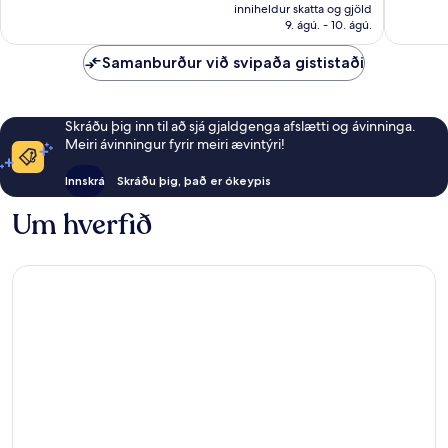
er
inniheldur skatta og gjöld
26.895 kr.
9. ágú. - 10. ágú.
Samanburður við svipaða gististaði
Skráðu þig inn til að sjá gjaldgenga afslætti og ávinninga.
Meiri ávinningur fyrir meiri ævintýri!
Innskrá
Skráðu þig, það er ókeypis
Um hverfið