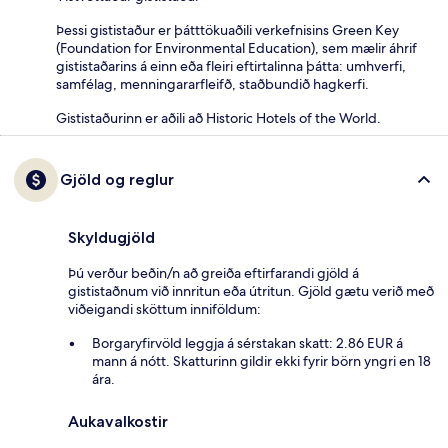
Þessi gististaður er þátttökuaðili verkefnisins Green Key
(Foundation for Environmental Education), sem mælir áhrif
gististaðarins á einn eða fleiri eftirtalinna þátta: umhverfi,
samfélag, menningararfleifð, staðbundið hagkerfi.
Gististaðurinn er aðili að Historic Hotels of the World.
Gjöld og reglur
Skyldugjöld
Þú verður beðin/n að greiða eftirfarandi gjöld á
gististaðnum við innritun eða útritun. Gjöld gætu verið með
viðeigandi sköttum inniföldum:
Borgaryfirvöld leggja á sérstakan skatt: 2.86 EUR á
mann á nótt. Skatturinn gildir ekki fyrir börn yngri en 18
ára.
Aukavalkostir