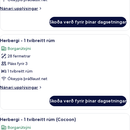
einbreið
Nánari
Nánari upplýsingar
rúm
upplýsingar
fyrir
Skoða verð fyrir þínar dagsetningar
Herbergi
-
2
Skoða
Herbergi - 1 tvíbreitt rúm | Míníbar, ö
10
einbreið
Herbergi - 1 tvíbreitt rúm
allar
rúm
Borgarútsýni
myndir
28 fermetrar
fyrir
Herbergi
Pláss fyrir 3
-
1 tvíbreitt rúm
1
Ókeypis þráðlaust net
tvíbreitt
Nánari
Nánari upplýsingar
rúm
upplýsingar
fyrir
Skoða verð fyrir þínar dagsetningar
Herbergi
-
1
Skoða
Herbergi - 1 tvíbreitt rúm (Cocoon) | 
7
tvíbreitt
Herbergi - 1 tvíbreitt rúm (Cocoon)
allar
rúm
Borgarútsýni
myndir