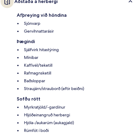
Aðstaða á herbergi
Afþreying við höndina
Sjónvarp
Gervihnattarásir
Þægindi
Sjálfvirk hitastýring
Míníbar
Kaffivél/teketill
Rafmagnsketill
Baðsloppar
Straujárn/strauborð (eftir beiðni)
Sofðu rótt
Myrkratjöld/-gardínur
Hljóðeinangruð herbergi
Hjóla-/aukarúm (aukagjald)
Rúmföt í boði