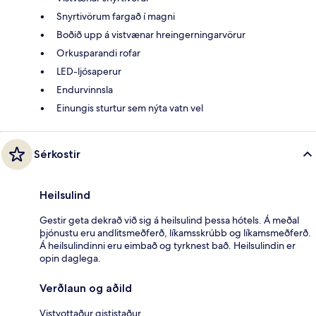
Snyrtivörum fargað í magni
Boðið upp á vistvænar hreingerningarvörur
Orkusparandi rofar
LED-ljósaperur
Endurvinnsla
Einungis sturtur sem nýta vatn vel
Sérkostir
Heilsulind
Gestir geta dekrað við sig á heilsulind þessa hótels. Á meðal
þjónustu eru andlitsmeðferð, líkamsskrúbb og líkamsmeðferð.
Á heilsulindinni eru eimbað og tyrknest bað. Heilsulindin er
opin daglega.
Verðlaun og aðild
Vistvottaður gististaður