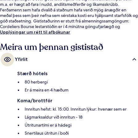
m.a. er hægt að fara í nudd, andlitsmeðferðir og líkamsskrúbb.
Ferðamenn sem hafa dvalið á staðnum hafa verið mjög ánægðir en
meðal þess sem þeir nefna sem sérstaka kosti eru hjálpsamt starfsfólk og
góð staðsetning. Gististaðurinn er stutt frá almenningssamgöngum:
Cordeliers Bourse lestarstöðin er í 4 mínútna göngufjarlægð og
Bellecour lestarstöðin í 6 mínútna.
Upplýsingar um rétt til afbókunar
Meira um þennan gististað
Yfirlit
Stærð hótels
80 herbergi
Er á meira en 4 hæðum
Koma/brottför
Innritun hefst: kl. 15:00. Innritun lýkur: hvenær sem er
Lágmarksaldur við innritun - 18
Útritunartími er á hádegi
Snertilaus útritun í boði