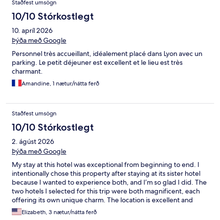
Staðfest umsögn
10/10 Stórkostlegt
10. apríl 2026
Þýða með Google
Personnel très accueillant, idéalement placé dans Lyon avec un
parking. Le petit déjeuner est excellent et le lieu est très
charmant.
Amandine, 1 nætur/nátta ferð
Staðfest umsögn
10/10 Stórkostlegt
2. ágúst 2026
Þýða með Google
My stay at this hotel was exceptional from beginning to end. I
intentionally chose this property after staying at its sister hotel
because I wanted to experience both, and I’m so glad I did. The
two hotels I selected for this trip were both magnificent, each
offering its own unique charm. The location is excellent and
made it easy to enjoy everything the city has to offer. The staff
Elizabeth, 3 nætur/nátta ferð
were incredibly professional, welcoming, and attentive