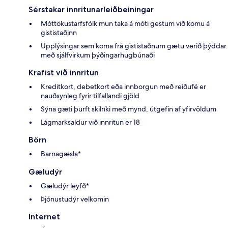
Sérstakar innritunarleiðbeiningar
Móttökustarfsfólk mun taka á móti gestum við komu á
gististaðinn
Upplýsingar sem koma frá gististaðnum gætu verið þýddar
með sjálfvirkum þýðingarhugbúnaði
Krafist við innritun
Kreditkort, debetkort eða innborgun með reiðufé er
nauðsynleg fyrir tilfallandi gjöld
Sýna gæti þurft skilríki með mynd, útgefin af yfirvöldum
Lágmarksaldur við innritun er 18
Börn
Barnagæsla*
Gæludýr
Gæludýr leyfð*
Þjónustudýr velkomin
Internet