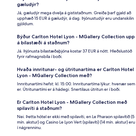
gæludýr?
Já, gæludýr mega dvelja á gististaðnum. Greiða þarf gjald að
upphæð 15 EUR á gæludýr, á dag. Þjónustudýr eru undanskilin
gjöldum.
Býður Carlton Hotel Lyon - MGallery Collection upp
á bílastæði á staðnum?
Já. Þjónusta bílastæðaþjóna kostar 37 EUR á nótt. Hleðslustöð
fyrir rafmagnsbíla í boði.
Hvaða innritunar- og útritunartíma er Carlton Hotel
Lyon - MGallery Collection með?
Innritunartími hefst: kl. 15:00. Innritunartíma lýkur: hvenær sem
er. Útritunartími er á hádegi. Snertilaus útritun er í boði.
Er Carlton Hotel Lyon - MGallery Collection með
spilavíti á staðnum?
Nei. Þetta hótel er ekki með spilavíti, en Le Pharaon spilavítið (5
mín. akstur) og Casino Le Lyon Vert (spilavíti) (14 mín. akstur) eru
í nágrenninu.