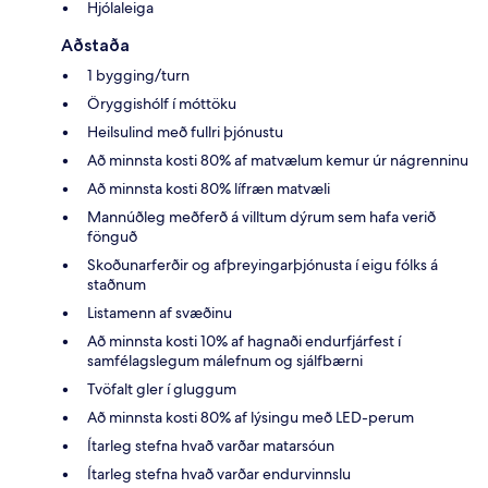
Hjólaleiga
Aðstaða
1 bygging/turn
Öryggishólf í móttöku
Heilsulind með fullri þjónustu
Að minnsta kosti 80% af matvælum kemur úr nágrenninu
Að minnsta kosti 80% lífræn matvæli
Mannúðleg meðferð á villtum dýrum sem hafa verið
fönguð
Skoðunarferðir og afþreyingarþjónusta í eigu fólks á
staðnum
Listamenn af svæðinu
Að minnsta kosti 10% af hagnaði endurfjárfest í
samfélagslegum málefnum og sjálfbærni
Tvöfalt gler í gluggum
Að minnsta kosti 80% af lýsingu með LED-perum
Ítarleg stefna hvað varðar matarsóun
Ítarleg stefna hvað varðar endurvinnslu