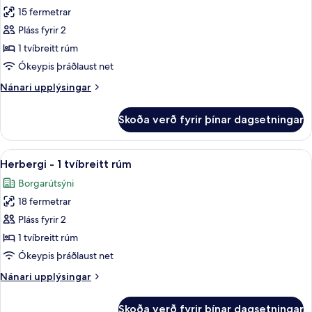
15 fermetrar
fyrir
Herbergi
Pláss fyrir 2
-
1 tvíbreitt rúm
1
Ókeypis þráðlaust net
tvíbreitt
Nánari
Nánari upplýsingar
rúm
upplýsingar
(Cocoon)
fyrir
Skoða verð fyrir þínar dagsetningar
Herbergi
-
1
Skoða
Útsýni úr herberginu
9
tvíbreitt
Herbergi - 1 tvíbreitt rúm
allar
rúm
Borgarútsýni
(Cocoon)
myndir
18 fermetrar
fyrir
Herbergi
Pláss fyrir 2
-
1 tvíbreitt rúm
1
Ókeypis þráðlaust net
tvíbreitt
Nánari
Nánari upplýsingar
rúm
upplýsingar
fyrir
Skoða verð fyrir þínar dagsetningar