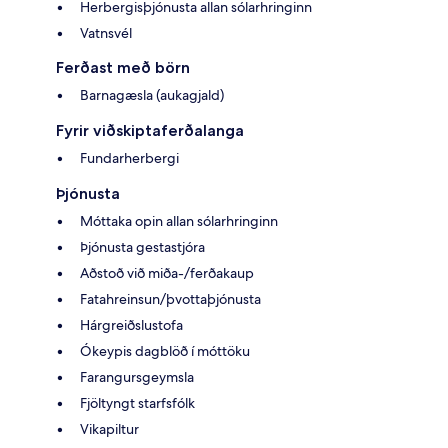
Herbergisþjónusta allan sólarhringinn
Vatnsvél
Ferðast með börn
Barnagæsla (aukagjald)
Fyrir viðskiptaferðalanga
Fundarherbergi
Þjónusta
Móttaka opin allan sólarhringinn
Þjónusta gestastjóra
Aðstoð við miða-/ferðakaup
Fatahreinsun/þvottaþjónusta
Hárgreiðslustofa
Ókeypis dagblöð í móttöku
Farangursgeymsla
Fjöltyngt starfsfólk
Vikapiltur