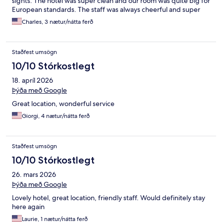
sights. The hotel was super clean and our room was quite big for
European standards. The staff was always cheerful and super
helpful whenever we passed them in the lobby or had a
Charles, 3 nætur/nátta ferð
question at the front desk.
Staðfest umsögn
10/10 Stórkostlegt
18. apríl 2026
Þýða með Google
Great location, wonderful service
Giorgi, 4 nætur/nátta ferð
Staðfest umsögn
10/10 Stórkostlegt
26. mars 2026
Þýða með Google
Lovely hotel, great location, friendly staff. Would definitely stay
here again
Laurie, 1 nætur/nátta ferð