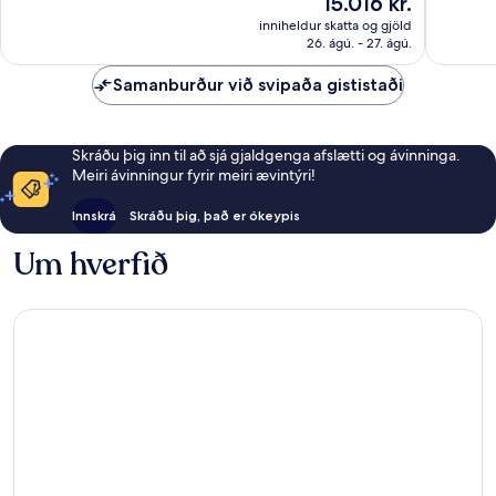
15.016 kr.
umsagnir
umsagni
er
inniheldur skatta og gjöld
15.016 kr.
26. ágú. - 27. ágú.
Samanburður við svipaða gististaði
Skráðu þig inn til að sjá gjaldgenga afslætti og ávinninga.
Meiri ávinningur fyrir meiri ævintýri!
Innskrá
Skráðu þig, það er ókeypis
Um hverfið