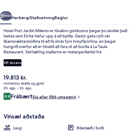
rra
Næsta
90+
Yfirlit
Herbergi
Staðsetning
Reglur
Hotel Port Jardín Milenio er tilvalinn gistikostur þegar þú skoðar það
helsta sem Elche hefur upp á að bjóða. Gestir geta nýtt sér
líkamsræktarstöðina til að fá útrás fyrir hreyfiþörfina, en þegar
hungrið sverfur að er tilvalið að fara út að borða á La Taula
Restaurant. Sérhæfing staðarins er matargerðarlist frá
Miðjarðarhafinu. Á staðnum eru einnig útilaug, bar/setustofa og
gufubað. Aðrir gestir hafa sagt okkur að þeir hafi verið sérstaklega
VIP Access
sáttir við hjálpsamt starfsfólk og ástand gististaðarins almennt.
Núverandi
19.813 kr.
Framhlið gististaðar
verð
inniheldur skatta og gjöld
er
25. ágú. - 26. ágú.
19.813 kr.
Umsagnir
Frábært
8,8
Sjá allar 586 umsagnir
8,8 af 10
Vinsæl aðstaða
Laug
Bílastæði í boði