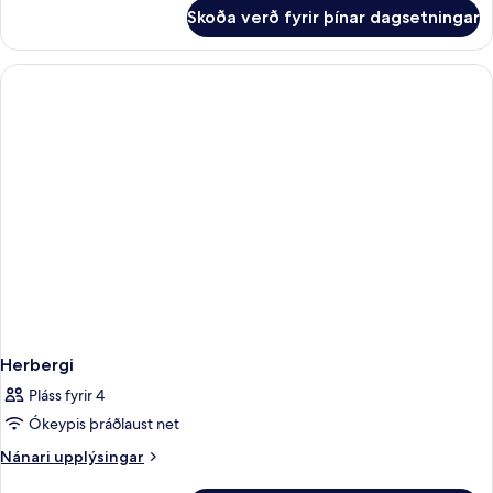
+
fyrir
Skoða verð fyrir þínar dagsetningar
Comfort-
2
herbergi
children)
(1
adult
+
2
children)
Herbergi
Pláss fyrir 4
Ókeypis þráðlaust net
Nánari
Nánari upplýsingar
upplýsingar