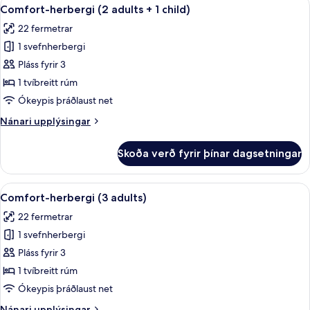
Skoða
6
adults)
Comfort-herbergi (2 adults + 1 child)
allar
22 fermetrar
myndir
1 svefnherbergi
fyrir
Comfort-
Pláss fyrir 3
herbergi
1 tvíbreitt rúm
(2
Ókeypis þráðlaust net
adults
Nánari
Nánari upplýsingar
+
upplýsingar
1
fyrir
Skoða verð fyrir þínar dagsetningar
Comfort-
child)
herbergi
(2
Skoða
Míníbar, öryggishólf í herbergi, hljóð
6
adults
Comfort-herbergi (3 adults)
allar
+
22 fermetrar
1
myndir
child)
1 svefnherbergi
fyrir
Comfort-
Pláss fyrir 3
herbergi
1 tvíbreitt rúm
(3
Ókeypis þráðlaust net
adults)
Nánari
Nánari upplýsingar