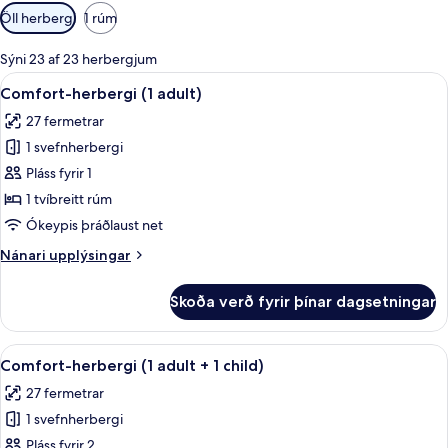
Síur
Öll herbergi
1 rúm
í
boði
Sýni 23 af 23 herbergjum
fyrir
Skoða
Míníbar, öryggishólf í herbergi, hljóð
6
Comfort-herbergi (1 adult)
herbergi
allar
27 fermetrar
myndir
1 svefnherbergi
fyrir
Comfort-
Pláss fyrir 1
herbergi
1 tvíbreitt rúm
(1
Ókeypis þráðlaust net
adult)
Nánari
Nánari upplýsingar
upplýsingar
fyrir
Skoða verð fyrir þínar dagsetningar
Comfort-
herbergi
(1
Skoða
Míníbar, öryggishólf í herbergi, hljóð
6
adult)
Comfort-herbergi (1 adult + 1 child)
allar
27 fermetrar
myndir
1 svefnherbergi
fyrir
Comfort-
Pláss fyrir 2