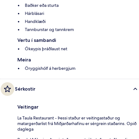
Baðker eða sturta
Hárblásari
Handklæði
Tannburstar og tannkrem
Vertu í sambandi
Ókeypis þráðlaust net
Meira
Öryggishólf á herbergjum
Sérkostir
Veitingar
La Taula Restaurant - Þessi staður er veitingastaður og
matargerðarlist frá Miðjarðarhafinu er sérgrein staðarins. Opið
daglega