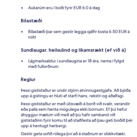
Aukarúm eru í boði fyrir EUR 6.0 á dag
Bílastæði
Bílastæði þar sem gestir leggja sjálfir kosta 6.50 EUR á
nótt
Sundlaugar, heilsulind og líkamsrækt (ef við á)
Lágmarksaldur í sundlaugina er 18 ára, nema í fylgd
með fullorðnum.
Reglur
Þessi gististaður er undir stjórn atvinnugestgjafa. Að bjóða
upp á gistingu er hluti af starfi hans, rekstri og aðalfagi.
Þessi gististaður er með útisvæði á borð við svalir, verandir
eða palla sem henta mögulega ekki börnum. Ef þú hefur
áhyggjur mælum við með að þú hafir samband við
gististaðinn fyrir komu til að staðfesta að þau geti boðið þér
upp á hentugt herbergi.
Gestir geta sofið rólega því að á staðnum er slökkvitæki.