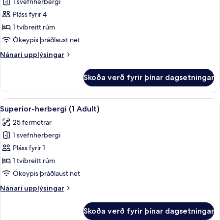
1 svefnherbergi
fyrir
CONFORT
Pláss fyrir 4
FAMILIAR
1 tvíbreitt rúm
(3
Ókeypis þráðlaust net
adults
Nánari
Nánari upplýsingar
+
upplýsingar
1
fyrir
Skoða verð fyrir þínar dagsetningar
CONFORT
child)
FAMILIAR
(3
Skoða
Míníbar, öryggishólf í herbergi, hljóð
11
adults
Superior-herbergi (1 Adult)
allar
+
25 fermetrar
1
myndir
child)
1 svefnherbergi
fyrir
Superior-
Pláss fyrir 1
herbergi
1 tvíbreitt rúm
(1
Ókeypis þráðlaust net
Adult)
Nánari
Nánari upplýsingar
upplýsingar
fyrir
Skoða verð fyrir þínar dagsetningar
Superior-