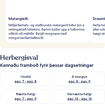
Matargleði
Draumk
Miðjarðarhafs- og staðbundin matargerð bíður þín á
Þetta h
veitingastað hótelsins. Barinn býður upp á fullkomna
allan só
viðbót við máltíðir. Byrjið morgnana með
hægt sé 
morgunverðarhlaðborði.
Herbergisval
Kannaðu framboð fyrir þessar dagsetningar
Athuga framboð í kvöld ágú. 7 - ágú. 8
Athuga framboð á morgun ágú.
Í kvöld
Á morgun
ágú. 7 - ágú. 8
ágú. 8 - ágú. 9
Athuga framboð næstu helgi ágú. 7 - ágú. 9
Athuga framboð þarnæstu helgi
Næsta helgi
Þarnæsta helgi
ágú. 7 - ágú. 9
ágú. 14 - ágú. 16