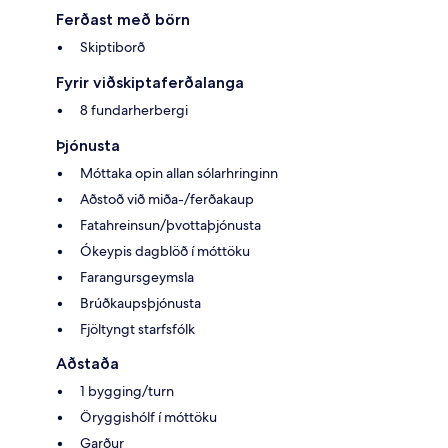
Ferðast með börn
Skiptiborð
Fyrir viðskiptaferðalanga
8 fundarherbergi
Þjónusta
Móttaka opin allan sólarhringinn
Aðstoð við miða-/ferðakaup
Fatahreinsun/þvottaþjónusta
Ókeypis dagblöð í móttöku
Farangursgeymsla
Brúðkaupsþjónusta
Fjöltyngt starfsfólk
Aðstaða
1 bygging/turn
Öryggishólf í móttöku
Garður