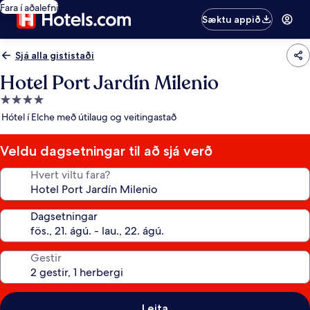
Fara í aðalefni
Sæktu appið
Sjá alla gististaði
Hotel Port Jardín Milenio
4.0
stjörnu
Hótel í Elche með útilaug og veitingastað
gististaður
Veldu dagsetningar til að sjá verð
Hvert viltu fara?
Dagsetningar
Gestir
Leita