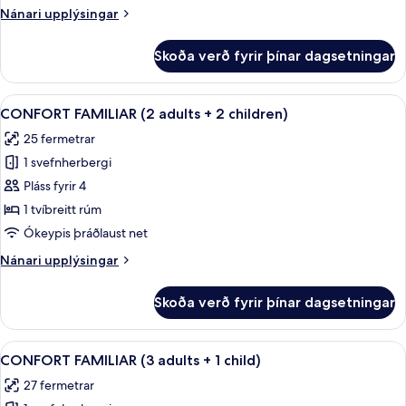
adults)
Nánari
Nánari upplýsingar
upplýsingar
fyrir
Skoða verð fyrir þínar dagsetningar
CONFORT
FAMILIAR
(3
Skoða
Míníbar, öryggishólf í herbergi, hljóð
2
adults)
CONFORT FAMILIAR (2 adults + 2 children)
allar
25 fermetrar
myndir
1 svefnherbergi
fyrir
CONFORT
Pláss fyrir 4
FAMILIAR
1 tvíbreitt rúm
(2
Ókeypis þráðlaust net
adults
Nánari
Nánari upplýsingar
+
upplýsingar
2
fyrir
Skoða verð fyrir þínar dagsetningar
CONFORT
children)
FAMILIAR
(2
Skoða
Míníbar, öryggishólf í herbergi, hljóð
2
adults
CONFORT FAMILIAR (3 adults + 1 child)
allar
+
27 fermetrar
2
myndir
children)