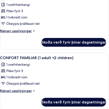
myndir
child)
1 svefnherbergi
fyrir
Superior-
Pláss fyrir 3
herbergi
1 tvíbreitt rúm
(3
Ókeypis þráðlaust net
adults)
Nánari
Nánari upplýsingar
upplýsingar
fyrir
Skoða verð fyrir þínar dagsetningar
Superior-
herbergi
(3
Skoða
Míníbar, öryggishólf í herbergi, hljóð
1
adults)
CONFORT FAMILIAR (1 adult +2 children)
allar
1 svefnherbergi
myndir
Pláss fyrir 3
fyrir
CONFORT
1 tvíbreitt rúm
FAMILIAR
Ókeypis þráðlaust net
(1
Nánari
Nánari upplýsingar
adult
upplýsingar
+2
fyrir
Skoða verð fyrir þínar dagsetningar
CONFORT
children)
FAMILIAR