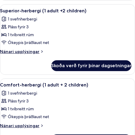
(1
Skoða
Míníbar, öryggishólf í herbergi, hljóð
8
adult
Superior-herbergi (1 adult +2 children)
allar
+2
1 svefnherbergi
children)
myndir
Pláss fyrir 3
fyrir
Superior-
1 tvíbreitt rúm
herbergi
Ókeypis þráðlaust net
(1
Nánari
Nánari upplýsingar
adult
upplýsingar
+2
fyrir
Skoða verð fyrir þínar dagsetningar
Superior-
children)
herbergi
(1
Skoða
Míníbar, öryggishólf í herbergi, hljóð
4
adult
Comfort-herbergi (1 adult + 2 children)
allar
+2
1 svefnherbergi
children)
myndir
Pláss fyrir 3
fyrir
Comfort-
1 tvíbreitt rúm
herbergi
Ókeypis þráðlaust net
(1
Nánari
Nánari upplýsingar
adult
upplýsingar