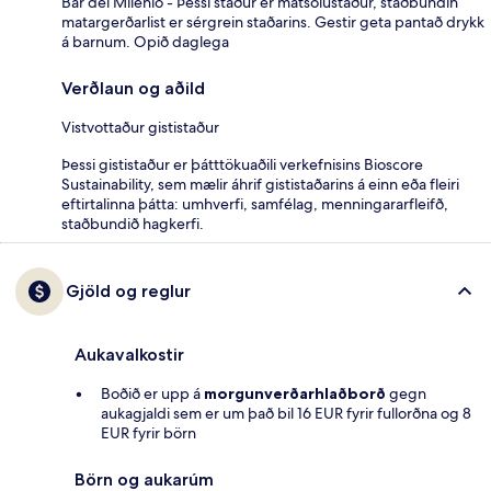
Bar del Milenio - Þessi staður er matsölustaður, staðbundin
matargerðarlist er sérgrein staðarins. Gestir geta pantað drykk
á barnum. Opið daglega
Verðlaun og aðild
Vistvottaður gististaður
Þessi gististaður er þátttökuaðili verkefnisins Bioscore
Sustainability, sem mælir áhrif gististaðarins á einn eða fleiri
eftirtalinna þátta: umhverfi, samfélag, menningararfleifð,
staðbundið hagkerfi.
Gjöld og reglur
Aukavalkostir
Boðið er upp á
morgunverðarhlaðborð
gegn
aukagjaldi sem er um það bil 16 EUR fyrir fullorðna og 8
EUR fyrir börn
Börn og aukarúm