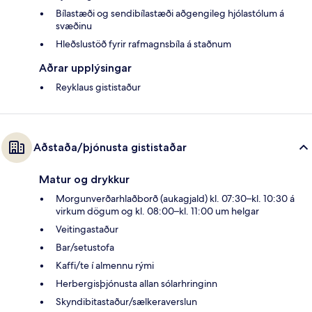
Bílastæði og sendibílastæði aðgengileg hjólastólum á
svæðinu
Hleðslustöð fyrir rafmagnsbíla á staðnum
Aðrar upplýsingar
Reyklaus gististaður
Aðstaða/þjónusta gististaðar
Matur og drykkur
Morgunverðarhlaðborð (aukagjald) kl. 07:30–kl. 10:30 á
virkum dögum og kl. 08:00–kl. 11:00 um helgar
Veitingastaður
Bar/setustofa
Kaffi/te í almennu rými
Herbergisþjónusta allan sólarhringinn
Skyndibitastaður/sælkeraverslun