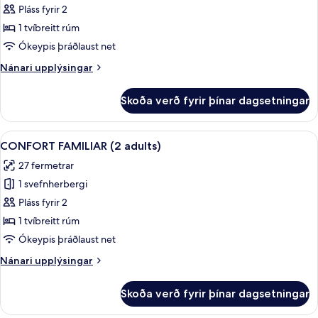
CONFORT
Pláss fyrir 2
FAMILIAR
1 tvíbreitt rúm
(1
Ókeypis þráðlaust net
adult
Nánari
Nánari upplýsingar
+
upplýsingar
1
fyrir
Skoða verð fyrir þínar dagsetningar
CONFORT
child)
FAMILIAR
(1
Skoða
Míníbar, öryggishólf í herbergi, hljóð
2
adult
CONFORT FAMILIAR (2 adults)
allar
+
27 fermetrar
1
myndir
child)
1 svefnherbergi
fyrir
CONFORT
Pláss fyrir 2
FAMILIAR
1 tvíbreitt rúm
(2
Ókeypis þráðlaust net
adults)
Nánari
Nánari upplýsingar
upplýsingar
fyrir
Skoða verð fyrir þínar dagsetningar
CONFORT
FAMILIAR