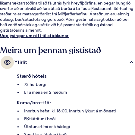
líkamsræktarstöðina til að fá útrás fyrir hreyfiþörfina, en þegar hungrið
sverfur að er tilvalið að fara út að borða á La Taula Restaurant. Sérhæfing
staðarins er matargerðarlist frá Miðjarðarhafinu. Á staðnum eru einnig
útilaug, bar/setustofa og gufubað. Aðrir gestir hafa sagt okkur að þeir
hafi verið sérstaklega sáttir við hjálpsamt starfsfólk og ástand
gististaðarins almennt.
Upplýsingar um rétt til afbókunar
Meira um þennan gististað
Yfirlit
Stærð hótels
72 herbergi
Er á meira en 2 hæðum
Koma/brottför
Innritun hefst: kl. 16:00. Innritun lýkur: á miðnætti
Flýtiútritun í boði
Útritunartími er á hádegi
Snertilaus útritun í boði