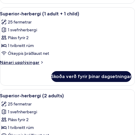
herbergi
(1
Skoða
Míníbar, öryggishólf í herbergi, hljóð
12
Adult)
Superior-herbergi (1 adult + 1 child)
allar
25 fermetrar
myndir
1 svefnherbergi
fyrir
Superior-
Pláss fyrir 2
herbergi
1 tvíbreitt rúm
(1
Ókeypis þráðlaust net
adult
Nánari
Nánari upplýsingar
+
upplýsingar
1
fyrir
Skoða verð fyrir þínar dagsetningar
Superior-
child)
herbergi
(1
Skoða
Míníbar, öryggishólf í herbergi, hljóð
11
adult
Superior-herbergi (2 adults)
allar
+
25 fermetrar
1
myndir
child)
1 svefnherbergi
fyrir
Superior-
Pláss fyrir 2
herbergi
1 tvíbreitt rúm
(2