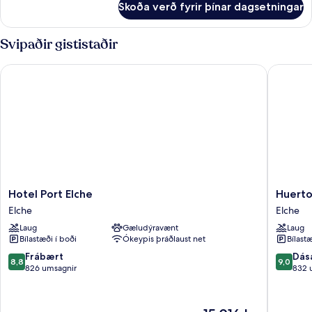
Skoða verð fyrir þínar dagsetningar
Herbergi
Svipaðir gististaðir
Hotel Port Elche
Huerto D
Hotel
Huerto
Hotel Port Elche
Huerto
Port
Del
Elche
Elche
Elche
Cura
Laug
Gæludýravænt
Laug
Elche
Hotel
Bílastæði í boði
Ókeypis þráðlaust net
Bílastæ
Elche
8.8
9.0
Frábært
Dás
8,8
9,0
af
af
826 umsagnir
832 
10,
10,
Frábært,
Dásamle
826
832
Verðið