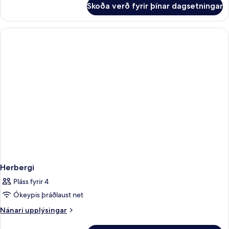
Skoða verð fyrir þínar dagsetningar
Herbergi
Herbergi
Pláss fyrir 4
Ókeypis þráðlaust net
Nánari
Nánari upplýsingar
upplýsingar
fyrir