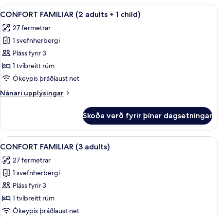
(2
Skoða
Míníbar, öryggishólf í herbergi, hljóð
2
adults)
CONFORT FAMILIAR (2 adults + 1 child)
allar
27 fermetrar
myndir
1 svefnherbergi
fyrir
CONFORT
Pláss fyrir 3
FAMILIAR
1 tvíbreitt rúm
(2
Ókeypis þráðlaust net
adults
Nánari
Nánari upplýsingar
+
upplýsingar
1
fyrir
Skoða verð fyrir þínar dagsetningar
CONFORT
child)
FAMILIAR
(2
Skoða
Míníbar, öryggishólf í herbergi, hljóð
2
adults
CONFORT FAMILIAR (3 adults)
allar
+
27 fermetrar
1
myndir
child)
1 svefnherbergi
fyrir
CONFORT
Pláss fyrir 3
FAMILIAR
1 tvíbreitt rúm
(3
Ókeypis þráðlaust net