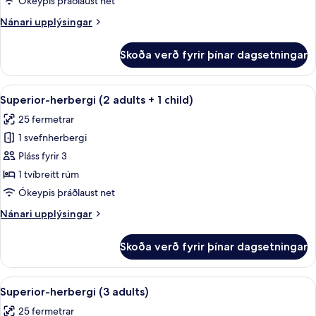
Ókeypis þráðlaust net
adults)
Nánari
Nánari upplýsingar
upplýsingar
fyrir
Skoða verð fyrir þínar dagsetningar
Superior-
herbergi
(2
Skoða
Míníbar, öryggishólf í herbergi, hljóð
11
adults)
Superior-herbergi (2 adults + 1 child)
allar
25 fermetrar
myndir
1 svefnherbergi
fyrir
Superior-
Pláss fyrir 3
herbergi
1 tvíbreitt rúm
(2
Ókeypis þráðlaust net
adults
Nánari
Nánari upplýsingar
+
upplýsingar
1
fyrir
Skoða verð fyrir þínar dagsetningar
Superior-
child)
herbergi
(2
Skoða
Míníbar, öryggishólf í herbergi, hljóð
11
adults
Superior-herbergi (3 adults)
allar
+
25 fermetrar
1