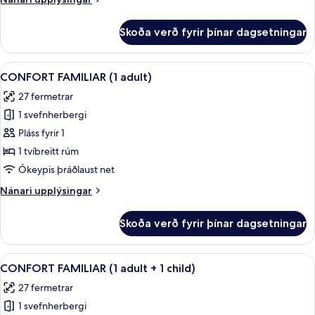
upplýsingar
fyrir
Skoða verð fyrir þínar dagsetningar
Comfort-
herbergi
(3
Skoða
Míníbar, öryggishólf í herbergi, hljóð
2
adults)
CONFORT FAMILIAR (1 adult)
allar
27 fermetrar
myndir
1 svefnherbergi
fyrir
CONFORT
Pláss fyrir 1
FAMILIAR
1 tvíbreitt rúm
(1
Ókeypis þráðlaust net
adult)
Nánari
Nánari upplýsingar
upplýsingar
fyrir
Skoða verð fyrir þínar dagsetningar
CONFORT
FAMILIAR
(1
Skoða
Míníbar, öryggishólf í herbergi, hljóð
2
adult)
CONFORT FAMILIAR (1 adult + 1 child)
allar
27 fermetrar
myndir
1 svefnherbergi
fyrir