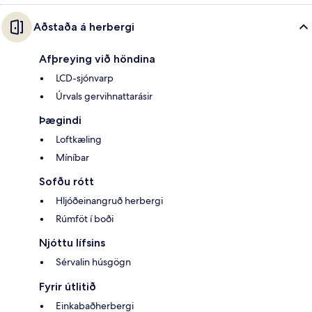
Aðstaða á herbergi
Afþreying við höndina
LCD-sjónvarp
Úrvals gervihnattarásir
Þægindi
Loftkæling
Míníbar
Sofðu rótt
Hljóðeinangruð herbergi
Rúmföt í boði
Njóttu lífsins
Sérvalin húsgögn
Fyrir útlitið
Einkabaðherbergi