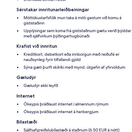
Sérstakar innritunarleiðbeiningar
Móttökustarfsfólk mun taka á móti gestum við komu á
gististaðinn
Upplýsingar sem koma frá gististaðnum gætu verið þýddar
með sjálfvirkum þýðingarhugbúnaði
Krafist við innritun
Kreditkort, debetkort eða innborgun með reiðufé er
nauðsynleg fyrir tilfallandi gjöld
Sýna gæti þurft skilríki með mynd, útgefin af yfirvöldum
Gæludýr
Gæludýr ekki leyfð
Internet
Ókeypis þráðlaust internet í almennum rýmum
Ókeypis þráðlaust internet á herbergjum
Bílastæði
Sjálfsafgreiðslubílastæði á staðnum (6.50 EUR á nótt)