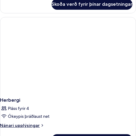
fyrir
Skoða verð fyrir þínar dagsetningar
Herbergi
Herbergi
Pláss fyrir 4
Ókeypis þráðlaust net
Nánari
Nánari upplýsingar
upplýsingar
fyrir