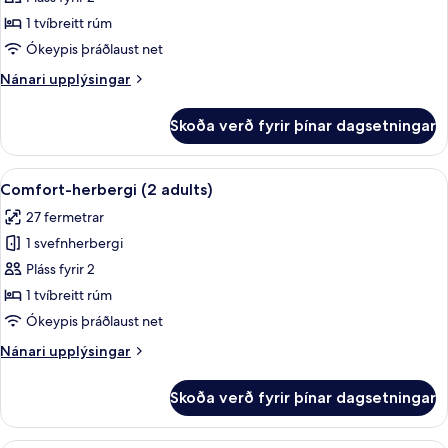
herbergi
1 tvíbreitt rúm
(1
Ókeypis þráðlaust net
adult
Nánari
Nánari upplýsingar
+
upplýsingar
1
fyrir
Skoða verð fyrir þínar dagsetningar
Comfort-
child)
herbergi
(1
Skoða
Míníbar, öryggishólf í herbergi, hljóð
6
adult
Comfort-herbergi (2 adults)
allar
+
27 fermetrar
1
myndir
child)
1 svefnherbergi
fyrir
Comfort-
Pláss fyrir 2
herbergi
1 tvíbreitt rúm
(2
Ókeypis þráðlaust net
adults)
Nánari
Nánari upplýsingar
upplýsingar
fyrir
Skoða verð fyrir þínar dagsetningar
Comfort-
herbergi
(2
Míníbar, öryggishólf í herbergi, hljóð