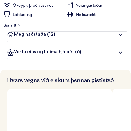
Ókeypis þráðlaust net
Veitingastaður
Loftkæling
Heilsurækt
Sjá allt
Meginaðstaða
(12)
Vertu eins og heima hjá þér
(6)
Hvers vegna við elskum þennan gististað