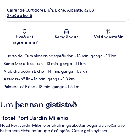
Carrer de Curtidores, s/n, Elche, Alicante, 3203
Skoða á korti
Kort
Hvað er í
Samgöngur
Veitingastaðir
nágrenninu?
Huerto del Cura almenningsgarðurinn
- 13 mín. ganga
- 1.1 km
Santa Maria-basilíkan
- 13 mín. ganga
- 1.1 km
Arabísku böðin í Elche
- 14 mín. ganga
- 1.3 km
Altamira-höllin
- 14 mín. ganga
- 1.3 km
Palmeral of Elche
- 18 mín. ganga
- 1.5 km
Um þennan gististað
Hotel Port Jardín Milenio
Hotel Port Jardín Milenio er tilvalinn gistikostur þegar þú skoðar það
helsta sem Elche hefur upp á að bjóða. Gestir geta nýtt sér