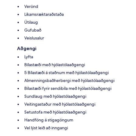
Verönd
Líkamsræktaraðstaða
Útilaug
Gufubað
Veislusalur
Aðgengi
Lyfta
Bílastæði með hjólastólaaðgengi
5 Bílastæði á staðnum með hjólastólaaðgengi
Almenningsbaðherbergi með hjólastólaaðgengi
Bílastæði fyrir sendibíla með hjólastólaaðgengi
Sundlaug með hjólastólaaðgengi
Veitingastaður með hjólastólaaðgengi
Setustofa með hjólastólaaðgengi
Handföng á stigagöngum
Vel lýst leið að inngangi