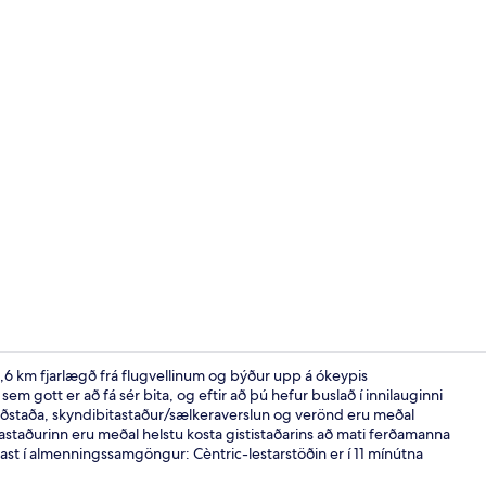
Móttaka
 4,6 km fjarlægð frá flugvellinum og býður upp á ókeypis
m gott er að fá sér bita, og eftir að þú hefur buslað í innilauginni
aðstaða, skyndibitastaður/sælkeraverslun og verönd eru meðal
32-tommu pl
gastaðurinn eru meðal helstu kosta gististaðarins að mati ferðamanna
mast í almenningssamgöngur: Cèntric-lestarstöðin er í 11 mínútna