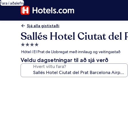
Fara í aðalefni
Sjá alla gististaði
Sallés Hotel Ciutat del
4.0
stjörnu
Hótel í El Prat de Llobregat með innilaug og veitingastað
gististaður
Veldu dagsetningar til að sjá verð
Hvert viltu fara?
Myndasafn
fyrir
Sallés
Hotel
Ciutat
del