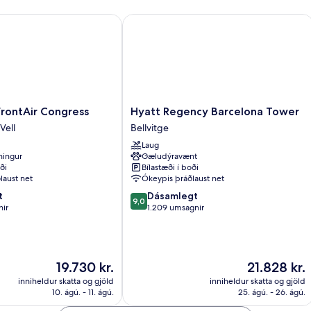
ontAir Congress
Hyatt Regency Barcelona Tower
Hyatt
rontAir Congress
Hyatt Regency Barcelona Tower
Regency
Vell
Bellvitge
Barcelona
Laug
Tower
tningur
Gæludýravænt
Bellvitge
ði
Bílastæði í boði
laust net
Ókeypis þráðlaust net
9.0
t
Dásamlegt
9,0
af
nir
1.209 umsagnir
10,
Dásamlegt,
1.209
umsagnir
Verðið
Verðið
19.730 kr.
21.828 kr.
er
er
inniheldur skatta og gjöld
inniheldur skatta og gjöld
19.730 kr.
21.828 kr.
10. ágú. - 11. ágú.
25. ágú. - 26. ágú.