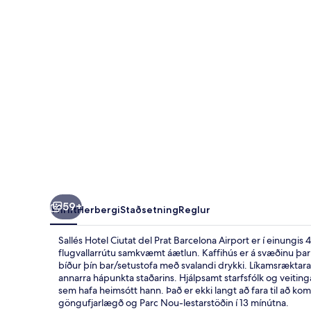
Prat
Barcelona
Airport
59+
Yfirlit
Herbergi
Staðsetning
Reglur
Sallés Hotel Ciutat del Prat Barcelona Airport er í einungis
flugvallarrútu samkvæmt áætlun. Kaffihús er á svæðinu þar se
bíður þín bar/setustofa með svalandi drykki. Líkamsræktar
annarra hápunkta staðarins. Hjálpsamt starfsfólk og veitin
sem hafa heimsótt hann. Það er ekki langt að fara til að ko
göngufjarlægð og Parc Nou-lestarstöðin í 13 mínútna.