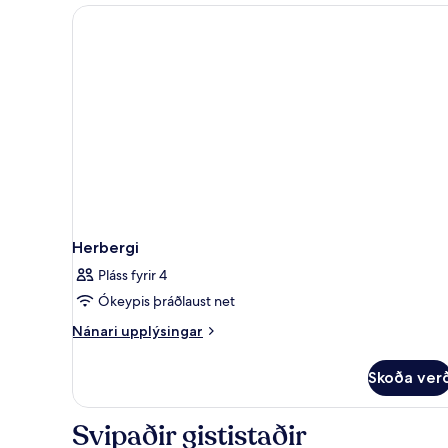
Herbergi
Pláss fyrir 4
Ókeypis þráðlaust net
Nánari
Nánari upplýsingar
upplýsingar
fyrir
Skoða ver
Herbergi
Svipaðir gististaðir