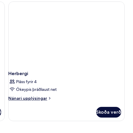
Transfer)
Herbergi
Pláss fyrir 4
Ókeypis þráðlaust net
Nánari
Nánari upplýsingar
upplýsingar
fyrir
ð
Skoða verð
Herbergi