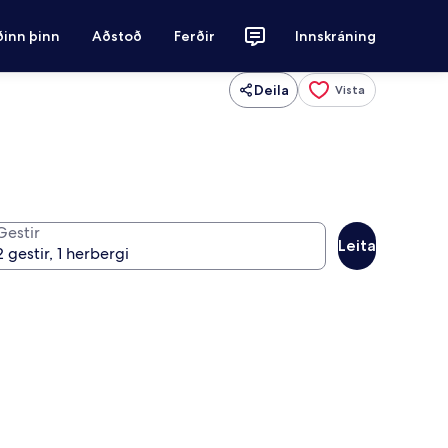
ðinn þinn
Aðstoð
Ferðir
Innskráning
Deila
Vista
Gestir
Leita