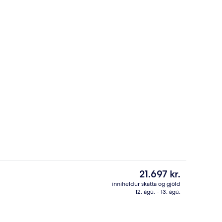
Setustofa í anddyri
Núverandi
21.697 kr.
verð
inniheldur skatta og gjöld
er
12. ágú. - 13. ágú.
asmasjónvarp með gervihnattarásum, sjónvarp.
Setustofa í anddyri
21.697 kr.