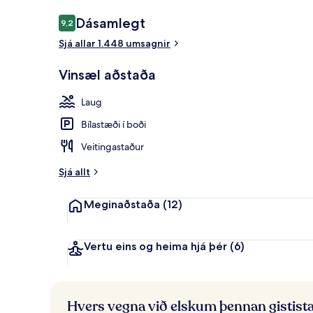
Umsagnir
Dásamlegt
9,2
9,2 af 10
Sjá allar 1.448 umsagnir
Veitingastað
Vinsæl aðstaða
Laug
Bílastæði í boði
Veitingastaður
Sjá allt
Meginaðstaða
(12)
Vertu eins og heima hjá þér
(6)
Hvers vegna við elskum þennan gistist