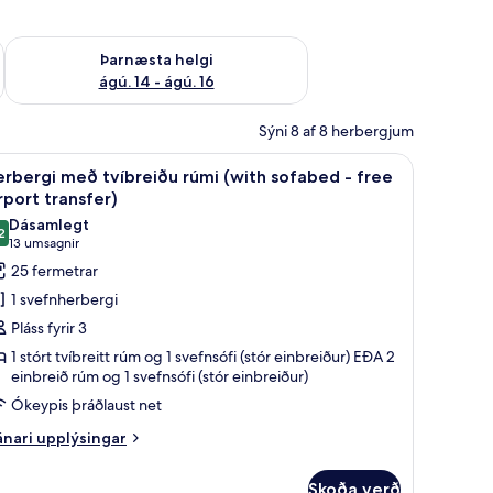
ágú. 9
Athuga framboð þarnæstu helgi ágú. 14 - ágú. 16
Þarnæsta helgi
ágú. 14 - ágú. 16
Sýni 8 af 8 herbergjum
m, míníbar
ith Free Airport Transfer) | Rúmföt af bestu gerð, dúnsængur, rúm með memo
koða
Herbergi með tvíbreiðu rúmi (with sofabed -
10
rbergi með tvíbreiðu rúmi (with sofabed - free
lar
rport transfer)
yndir
Dásamlegt
2
rir
,2 af 10
(13
13 umsagnir
erbergi
umsagnir)
25 fermetrar
eð
1 svefnherbergi
víbreiðu
Pláss fyrir 3
úmi
1 stórt tvíbreitt rúm og 1 svefnsófi (stór einbreiður) EÐA 2
with
einbreið rúm og 1 svefnsófi (stór einbreiður)
ofabed
Ókeypis þráðlaust net
nari
nari upplýsingar
ree
plýsingar
irport
rir
Skoða verð