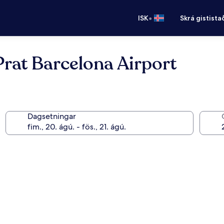
•
ISK
Skrá gistista
 Prat Barcelona Airport
Dagsetningar