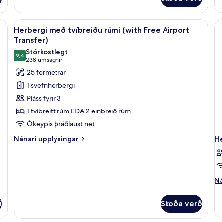
t
He
tvíbreitt
m
rúm
tv
ngur, rúm með memory foam dýnum, míníbar
Skoða
Rúmföt af bestu gerð, dúnsængur, r
(with
10
rú
Herbergi með tvíbreiðu rúmi (with Free Airport
Free
allar
(w
Transfer)
Airport
myndir
so
Transfer)
Stórkostlegt
-
9,4
fyrir
9,4 af 10
(238
238 umsagnir
fr
Herbergi
umsagnir)
25 fermetrar
ai
með
tr
1 svefnherbergi
tvíbreiðu
Pláss fyrir 3
rúmi
1 tvíbreitt rúm EÐA 2 einbreið rúm
(with
Ókeypis þráðlaust net
Free
Airport
Nánari
Nánari upplýsingar
H
upplýsingar
Transfer)
fyrir
Herbergi
með
Ná
Ná
tvíbreiðu
up
rúmi
fy
(with
ð
Skoða verð
He
Free
Airport