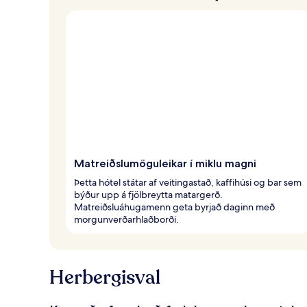
Matreiðslumöguleikar í miklu magni
Þetta hótel státar af veitingastað, kaffihúsi og bar sem
býður upp á fjölbreytta matargerð.
Matreiðsluáhugamenn geta byrjað daginn með
morgunverðarhlaðborði.
Herbergisval