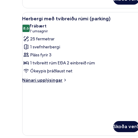
with
Transfer
to
Skoða
Rúmföt af bestu gerð, dúnsæ
the
8
Herbergi með tvíbreiðu rúmi (parking)
allar
Port
Frábært
myndir
8,6
8,6 af 10
(7
7 umsagnir
fyrir
umsagnir)
25 fermetrar
Herbergi
1 svefnherbergi
með
Pláss fyrir 3
tvíbreiðu
1 tvíbreitt rúm EÐA 2 einbreið rúm
rúmi
Ókeypis þráðlaust net
(parking)
Nánari
Nánari upplýsingar
upplýsingar
fyrir
Herbergi
með
tvíbreiðu
rúmi
(parking)
Skoða ver