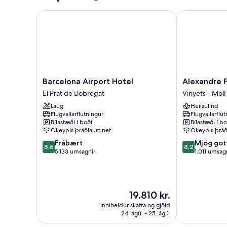
Barcelona Airport Hotel
Alexandre Fr
Barcelona
Alexandre
Barcelona Airport Hotel
Alexandre F
Airport
FrontAir
El Prat de Llobregat
Vinyets - Molí 
Hotel
Congress
Laug
Heilsulind
El
Vinyets
Flugvallarflutningur
Flugvallarflu
Prat
-
Bílastæði í boði
Bílastæði í bo
de
Molí
Ókeypis þráðlaust net
Ókeypis þráð
Llobregat
Vell
8.6
8.2
Frábært
Mjög got
8,6
8,2
af
af
5.133 umsagnir
1.011 umsag
10,
10,
Frábært,
Mjög
5.133
gott,
umsagnir
1.011
Verðið
19.810 kr.
umsagnir
er
inniheldur skatta og gjöld
19.810 kr.
24. ágú. - 25. ágú.