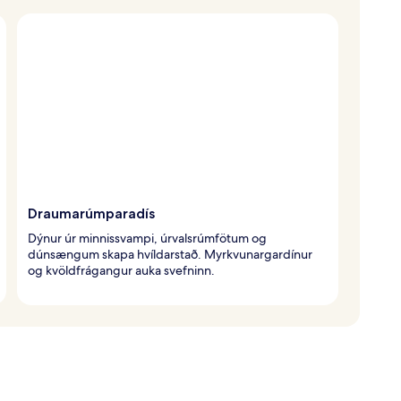
Draumarúmparadís
Dýnur úr minnissvampi, úrvalsrúmfötum og
dúnsængum skapa hvíldarstað. Myrkvunargardínur
og kvöldfrágangur auka svefninn.