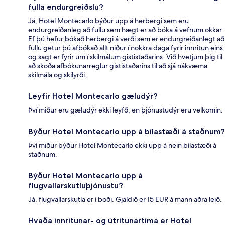
fulla endurgreiðslu?
Já, Hotel Montecarlo býður upp á herbergi sem eru
endurgreiðanleg að fullu sem hægt er að bóka á vefnum okkar.
Ef þú hefur bókað herbergi á verði sem er endurgreiðanlegt að
fullu getur þú afbókað allt niður í nokkra daga fyrir innritun eins
og sagt er fyrir um í skilmálum gististaðarins. Við hvetjum þig til
að skoða afbókunarreglur gististaðarins til að sjá nákvæma
skilmála og skilyrði.
Leyfir Hotel Montecarlo gæludýr?
Því miður eru gæludýr ekki leyfð, en þjónustudýr eru velkomin.
Býður Hotel Montecarlo upp á bílastæði á staðnum?
Því miður býður Hotel Montecarlo ekki upp á nein bílastæði á
staðnum.
Býður Hotel Montecarlo upp á
flugvallarskutluþjónustu?
Já, flugvallarskutla er í boði. Gjaldið er 15 EUR á mann aðra leið.
Hvaða innritunar- og útritunartíma er Hotel