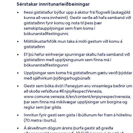
Sérstakar innritunarleiðbeiningar
Þessi gististaður býður upp á akstur frá flugvelli (aukagjöld
kunna að vera innheimt). Gestir verða að hafa samband við
gististaðinn fyrir komu og nota til þess þær
samskiptaupplýsingar sem fram koma í
bókunarstaðfestingunni.
Móttökustarfsfólk mun taka á móti gestum við komu á
gististaðinn
Ef þú hefur einhverjar spurningar skaltu hafa samband við
gististaðinn með upplýsingunum sem finna má í
bókunarstaðfestingunni
Upplýsingar sem koma frá gististaðnum gætu verið þýddar
með sjálfvirkum þýðingarhugbúnaði
Gestir sem bóka dvöl í Feneyjum eru vinsamlega beðnir um
að skoða vefsíðuna #EnjoyRespectVenezia,
www.comune.venezia.it/en/content/enjoyrespectvenezia,
þar sem finna má mikilvægar upplýsingar um borgina og
reglur sem þar gilda.
Innritun fyrir gesti sem gista í íbúðunum fer fram á hótelinu
(70 metra í burtu).
Á ákveðnum dögum ársins þurfa gestir að greiða