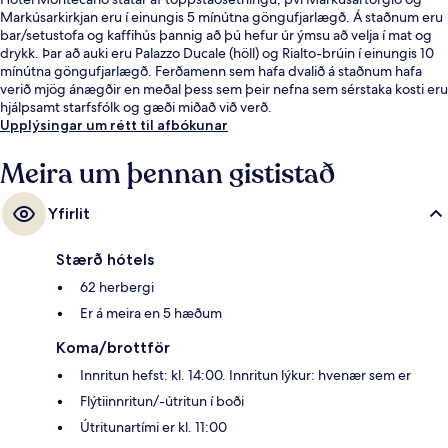
Markúsarkirkjan eru í einungis 5 mínútna göngufjarlægð. Á staðnum eru
bar/setustofa og kaffihús þannig að þú hefur úr ýmsu að velja í mat og
drykk. Þar að auki eru Palazzo Ducale (höll) og Rialto-brúin í einungis 10
mínútna göngufjarlægð. Ferðamenn sem hafa dvalið á staðnum hafa
verið mjög ánægðir en meðal þess sem þeir nefna sem sérstaka kosti eru
hjálpsamt starfsfólk og gæði miðað við verð.
Upplýsingar um rétt til afbókunar
Meira um þennan gististað
Yfirlit
Stærð hótels
62 herbergi
Er á meira en 5 hæðum
Koma/brottför
Innritun hefst: kl. 14:00. Innritun lýkur: hvenær sem er
Flýtiinnritun/-útritun í boði
Útritunartími er kl. 11:00