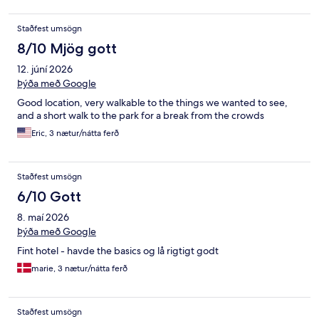
Staðfest umsögn
8/10 Mjög gott
12. júní 2026
Þýða með Google
Good location, very walkable to the things we wanted to see,
and a short walk to the park for a break from the crowds
Eric, 3 nætur/nátta ferð
Staðfest umsögn
6/10 Gott
8. maí 2026
Þýða með Google
Fint hotel - havde the basics og lå rigtigt godt
marie, 3 nætur/nátta ferð
Staðfest umsögn