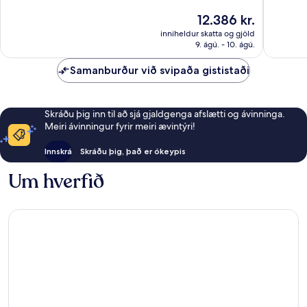
1.143
1.023
umsagnir
umsagni
Verðið
12.386 kr.
er
inniheldur skatta og gjöld
12.386 kr.
9. ágú. - 10. ágú.
Samanburður við svipaða gististaði
Skráðu þig inn til að sjá gjaldgenga afslætti og ávinninga.
Meiri ávinningur fyrir meiri ævintýri!
Innskrá
Skráðu þig, það er ókeypis
Um hverfið