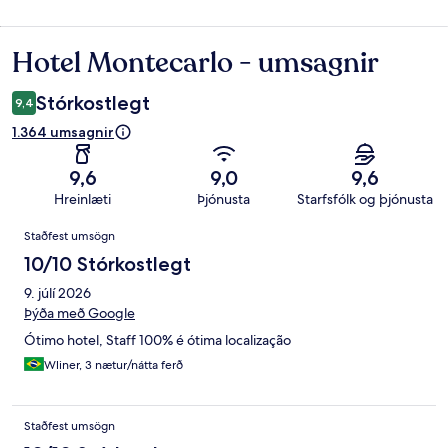
Hotel Montecarlo - umsagnir
Umsagnir
Stórkostlegt
9,4
1.364 umsagnir
9,6
9,0
9,6
Hreinlæti
Þjónusta
Starfsfólk og þjónusta
Umsagnir
Staðfest umsögn
10/10 Stórkostlegt
9. júlí 2026
Þýða með Google
Ótimo hotel, Staff 100% é ótima localização
Wliner, 3 nætur/nátta ferð
Staðfest umsögn