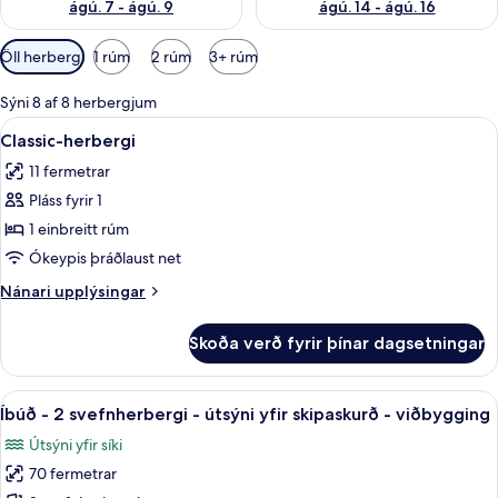
ágú. 7 - ágú. 9
ágú. 14 - ágú. 16
Síur
Öll herbergi
1 rúm
2 rúm
3+ rúm
í
boði
Sýni 8 af 8 herbergjum
fyrir
Skoða
Ofnæmisprófaður sængurfatnaður, d
9
Classic-herbergi
herbergi
allar
11 fermetrar
myndir
Pláss fyrir 1
fyrir
Classic-
1 einbreitt rúm
herbergi
Ókeypis þráðlaust net
Nánari
Nánari upplýsingar
upplýsingar
fyrir
Skoða verð fyrir þínar dagsetningar
Classic-
herbergi
Skoða
Þægindi á herbergi
21
Íbúð - 2 svefnherbergi - útsýni yfir skipaskurð - viðbygging
allar
Útsýni yfir síki
myndir
70 fermetrar
fyrir