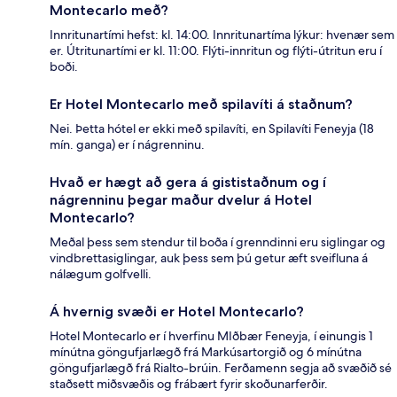
Montecarlo með?
Innritunartími hefst: kl. 14:00. Innritunartíma lýkur: hvenær sem
er. Útritunartími er kl. 11:00. Flýti-innritun og flýti-útritun eru í
boði.
Er Hotel Montecarlo með spilavíti á staðnum?
Nei. Þetta hótel er ekki með spilavíti, en Spilavíti Feneyja (18
mín. ganga) er í nágrenninu.
Hvað er hægt að gera á gististaðnum og í
nágrenninu þegar maður dvelur á Hotel
Montecarlo?
Meðal þess sem stendur til boða í grenndinni eru siglingar og
vindbrettasiglingar, auk þess sem þú getur æft sveifluna á
nálægum golfvelli.
Á hvernig svæði er Hotel Montecarlo?
Hotel Montecarlo er í hverfinu MIðbær Feneyja, í einungis 1
mínútna göngufjarlægð frá Markúsartorgið og 6 mínútna
göngufjarlægð frá Rialto-brúin. Ferðamenn segja að svæðið sé
staðsett miðsvæðis og frábært fyrir skoðunarferðir.