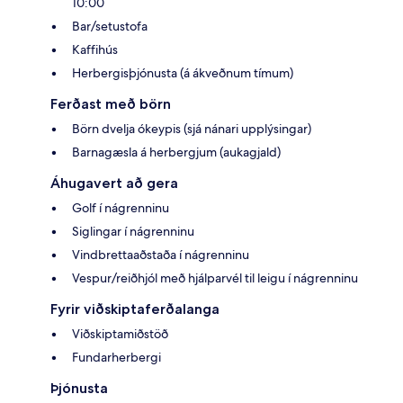
10:00
Bar/setustofa
Kaffihús
Herbergisþjónusta (á ákveðnum tímum)
Ferðast með börn
Börn dvelja ókeypis (sjá nánari upplýsingar)
Barnagæsla á herbergjum (aukagjald)
Áhugavert að gera
Golf í nágrenninu
Siglingar í nágrenninu
Vindbrettaaðstaða í nágrenninu
Vespur/reiðhjól með hjálparvél til leigu í nágrenninu
Fyrir viðskiptaferðalanga
Viðskiptamiðstöð
Fundarherbergi
Þjónusta