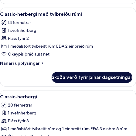
herbergi
með
Skoða
Classic-herbergi með tvíbreiðu rúmi
18
tvíbreiðu
Classic-herbergi með tvíbreiðu rúmi
allar
rúmi
14 fermetrar
myndir
1 svefnherbergi
fyrir
Classic-
Pláss fyrir 2
herbergi
1 meðalstórt tvíbreitt rúm EÐA 2 einbreið rúm
með
Ókeypis þráðlaust net
tvíbreiðu
Nánari
Nánari upplýsingar
rúmi
upplýsingar
fyrir
Skoða verð fyrir þínar dagsetningar
Classic-
herbergi
með
Skoða
Classic-herbergi | Ofnæmisprófaður 
17
tvíbreiðu
Classic-herbergi
allar
rúmi
20 fermetrar
myndir
1 svefnherbergi
fyrir
Classic-
Pláss fyrir 3
herbergi
1 meðalstórt tvíbreitt rúm og 1 einbreitt rúm EÐA 3 einbreið rúm