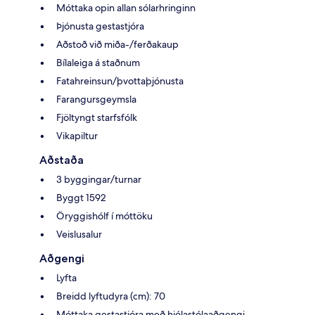
Móttaka opin allan sólarhringinn
Þjónusta gestastjóra
Aðstoð við miða-/ferðakaup
Bílaleiga á staðnum
Fatahreinsun/þvottaþjónusta
Farangursgeymsla
Fjöltyngt starfsfólk
Vikapiltur
Aðstaða
3 byggingar/turnar
Byggt 1592
Öryggishólf í móttöku
Veislusalur
Aðgengi
Lyfta
Breidd lyftudyra (cm): 70
Móttaka gestastjóra með hjólastólaaðgengi