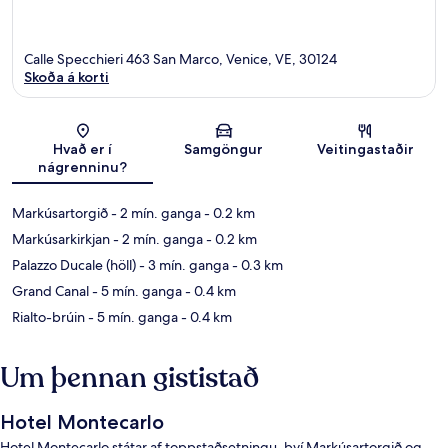
Calle Specchieri 463 San Marco, Venice, VE, 30124
Skoða á korti
Kort
Hvað er í
Samgöngur
Veitingastaðir
nágrenninu?
Markúsartorgið
- 2 mín. ganga
- 0.2 km
Markúsarkirkjan
- 2 mín. ganga
- 0.2 km
Palazzo Ducale (höll)
- 3 mín. ganga
- 0.3 km
Grand Canal
- 5 mín. ganga
- 0.4 km
Rialto-brúin
- 5 mín. ganga
- 0.4 km
Um þennan gististað
Hotel Montecarlo
Hotel Montecarlo státar af toppstaðsetningu, því Markúsartorgið og