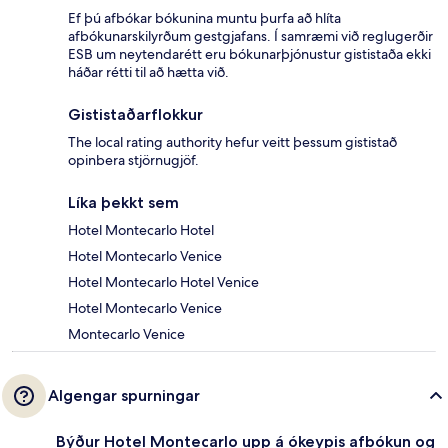
Ef þú afbókar bókunina muntu þurfa að hlíta
afbókunarskilyrðum gestgjafans. Í samræmi við reglugerðir
ESB um neytendarétt eru bókunarþjónustur gististaða ekki
háðar rétti til að hætta við.
Gististaðarflokkur
The local rating authority hefur veitt þessum gististað
opinbera stjörnugjöf.
Líka þekkt sem
Hotel Montecarlo Hotel
Hotel Montecarlo Venice
Hotel Montecarlo Hotel Venice
Hotel Montecarlo Venice
Montecarlo Venice
Algengar spurningar
Býður Hotel Montecarlo upp á ókeypis afbókun og