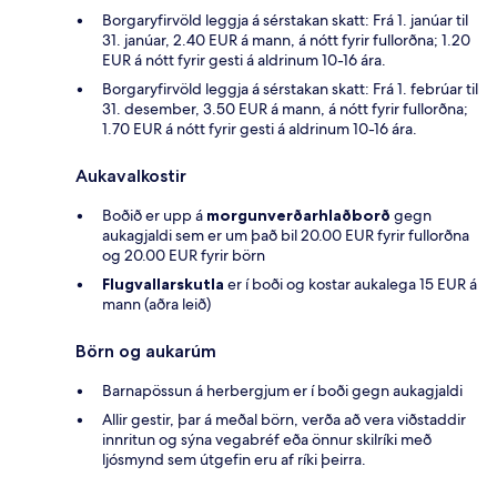
Borgaryfirvöld leggja á sérstakan skatt: Frá 1. janúar til
31. janúar, 2.40 EUR á mann, á nótt fyrir fullorðna; 1.20
EUR á nótt fyrir gesti á aldrinum 10-16 ára.
Borgaryfirvöld leggja á sérstakan skatt: Frá 1. febrúar til
31. desember, 3.50 EUR á mann, á nótt fyrir fullorðna;
1.70 EUR á nótt fyrir gesti á aldrinum 10-16 ára.
Aukavalkostir
Boðið er upp á
morgunverðarhlaðborð
gegn
aukagjaldi sem er um það bil 20.00 EUR fyrir fullorðna
og 20.00 EUR fyrir börn
Flugvallarskutla
er í boði og kostar aukalega 15 EUR á
mann (aðra leið)
Börn og aukarúm
Barnapössun á herbergjum er í boði gegn aukagjaldi
Allir gestir, þar á meðal börn, verða að vera viðstaddir
innritun og sýna vegabréf eða önnur skilríki með
ljósmynd sem útgefin eru af ríki þeirra.