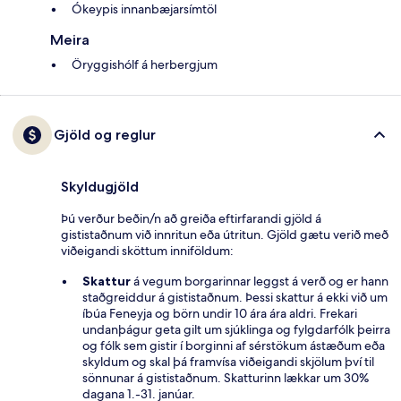
Ókeypis innanbæjarsímtöl
Meira
Öryggishólf á herbergjum
Gjöld og reglur
Skyldugjöld
Þú verður beðin/n að greiða eftirfarandi gjöld á
gististaðnum við innritun eða útritun. Gjöld gætu verið með
viðeigandi sköttum inniföldum:
Skattur
á vegum borgarinnar leggst á verð og er hann
staðgreiddur á gististaðnum. Þessi skattur á ekki við um
íbúa Feneyja og börn undir 10 ára ára aldri. Frekari
undanþágur geta gilt um sjúklinga og fylgdarfólk þeirra
og fólk sem gistir í borginni af sérstökum ástæðum eða
skyldum og skal þá framvísa viðeigandi skjölum því til
sönnunar á gististaðnum. Skatturinn lækkar um 30%
dagana 1.-31. janúar.