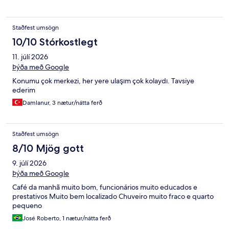
Staðfest umsögn
10/10 Stórkostlegt
11. júlí 2026
Þýða með Google
Konumu çok merkezi, her yere ulaşım çok kolaydı. Tavsiye
ederim
Damlanur, 3 nætur/nátta ferð
Staðfest umsögn
8/10 Mjög gott
9. júlí 2026
Þýða með Google
Café da manhã muito bom, funcionários muito educados e
prestativos Muito bem localizado Chuveiro muito fraco e quarto
pequeno
José Roberto, 1 nætur/nátta ferð