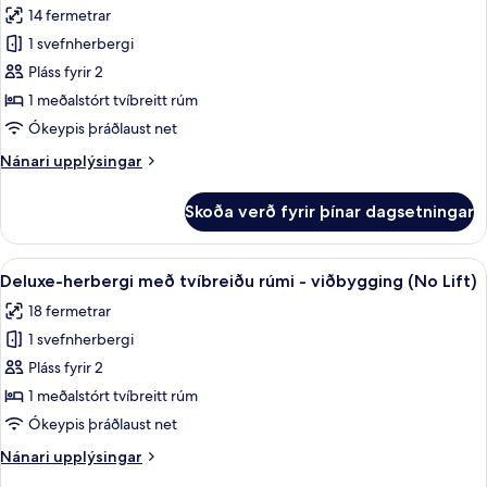
myndir
14 fermetrar
fyrir
1 svefnherbergi
Comfort-
Pláss fyrir 2
herbergi
með
1 meðalstórt tvíbreitt rúm
tvíbreiðu
Ókeypis þráðlaust net
rúmi
Nánari
Nánari upplýsingar
-
upplýsingar
viðbygging
fyrir
Skoða verð fyrir þínar dagsetningar
Comfort-
(No
herbergi
Lift)
með
Skoða
Deluxe-herbergi með tvíbreiðu rúmi 
4
tvíbreiðu
Deluxe-herbergi með tvíbreiðu rúmi - viðbygging (No Lift)
allar
rúmi
18 fermetrar
-
myndir
viðbygging
1 svefnherbergi
fyrir
(No
Deluxe-
Pláss fyrir 2
Lift)
herbergi
1 meðalstórt tvíbreitt rúm
með
Ókeypis þráðlaust net
tvíbreiðu
Nánari
Nánari upplýsingar
rúmi
upplýsingar