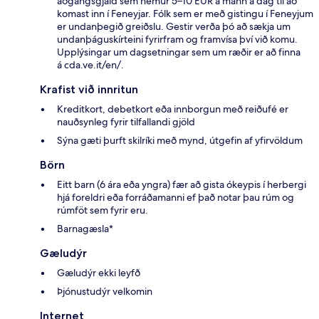
aðgangsgjald sem nemur 5–10 EUR á mann á dag til að
komast inn í Feneyjar. Fólk sem er með gistingu í Feneyjum
er undanþegið greiðslu. Gestir verða þó að sækja um
undanþáguskírteini fyrirfram og framvísa því við komu.
Upplýsingar um dagsetningar sem um ræðir er að finna
á cda.ve.it/en/.
Krafist við innritun
Kreditkort, debetkort eða innborgun með reiðufé er
nauðsynleg fyrir tilfallandi gjöld
Sýna gæti þurft skilríki með mynd, útgefin af yfirvöldum
Börn
Eitt barn (6 ára eða yngra) fær að gista ókeypis í herbergi
hjá foreldri eða forráðamanni ef það notar þau rúm og
rúmföt sem fyrir eru.
Barnagæsla*
Gæludýr
Gæludýr ekki leyfð
Þjónustudýr velkomin
Internet