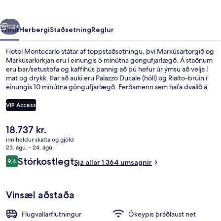
rra
Næsta
112+
Yfirlit
Herbergi
Staðsetning
Reglur
Hotel Montecarlo státar af toppstaðsetningu, því Markúsartorgið og
Markúsarkirkjan eru í einungis 5 mínútna göngufjarlægð. Á staðnum
eru bar/setustofa og kaffihús þannig að þú hefur úr ýmsu að velja í
mat og drykk. Þar að auki eru Palazzo Ducale (höll) og Rialto-brúin í
einungis 10 mínútna göngufjarlægð. Ferðamenn sem hafa dvalið á
staðnum hafa verið mjög ánægðir en meðal þess sem þeir nefna
sem sérstaka kosti eru hjálpsamt starfsfólk og gæði miðað við verð.
VIP Access
Núverandi
18.737 kr.
Hótelið að utanverðu
verð
inniheldur skatta og gjöld
er
23. ágú. - 24. ágú.
18.737 kr.
Umsagnir
Stórkostlegt
9,4
Sjá allar 1.364 umsagnir
9,4 af 10
Vinsæl aðstaða
Flugvallarflutningur
Ókeypis þráðlaust net