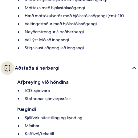
Móttaka með hjólastólaaðgengi
Hæð móttökuborðs með hjólastólaaðgengi (cm): 110
Veitingastaður með hjólastólaaðgengi
Neyðarstrengur á baðherbergi
Vel lýst leið að inngangi
Stigalaust aðgengi að inngangi
Aðstaða á herbergi
Afþreying við höndina
LCD-sjónvarp
Stafrænar sjónvarpsrásir
Þægindi
Sjálfvirk hitastilling og kynding
Míníbar
Kaffivél/teketill