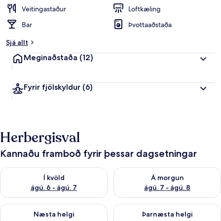
Veitingastaður
Loftkæling
Bar
Þvottaaðstaða
Sjá allt
Meginaðstaða
(12)
Fyrir fjölskyldur
(6)
Herbergisval
Kannaðu framboð fyrir þessar dagsetningar
Athuga framboð í kvöld ágú. 6 - ágú. 7
Athuga framboð á morgun ágú.
Í kvöld
Á morgun
ágú. 6 - ágú. 7
ágú. 7 - ágú. 8
Athuga framboð næstu helgi ágú. 7 - ágú. 9
Athuga framboð þarnæstu helgi
Næsta helgi
Þarnæsta helgi