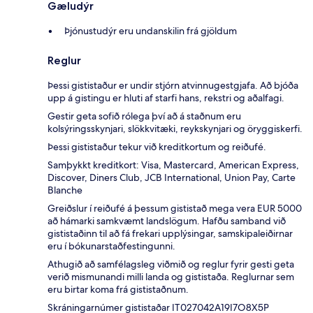
Gæludýr
Þjónustudýr eru undanskilin frá gjöldum
Reglur
Þessi gististaður er undir stjórn atvinnugestgjafa. Að bjóða
upp á gistingu er hluti af starfi hans, rekstri og aðalfagi.
Gestir geta sofið rólega því að á staðnum eru
kolsýringsskynjari, slökkvitæki, reykskynjari og öryggiskerfi.
Þessi gististaður tekur við kreditkortum og reiðufé.
Samþykkt kreditkort: Visa, Mastercard, American Express,
Discover, Diners Club, JCB International, Union Pay, Carte
Blanche
Greiðslur í reiðufé á þessum gististað mega vera EUR 5000
að hámarki samkvæmt landslögum. Hafðu samband við
gististaðinn til að fá frekari upplýsingar, samskipaleiðirnar
eru í bókunarstaðfestingunni.
Athugið að samfélagsleg viðmið og reglur fyrir gesti geta
verið mismunandi milli landa og gististaða. Reglurnar sem
eru birtar koma frá gististaðnum.
Skráningarnúmer gististaðar IT027042A19I7O8X5P