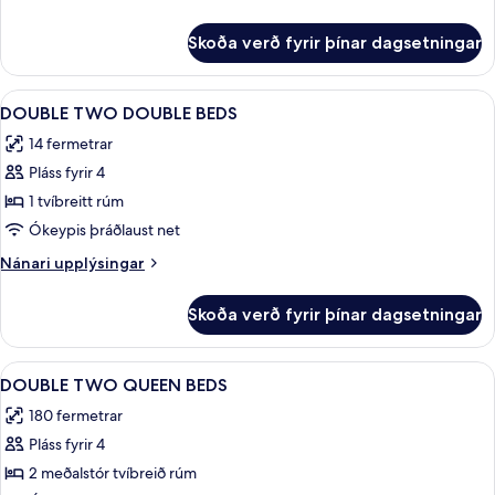
1
upplýsingar
fyrir
stórt
Skoða verð fyrir þínar dagsetningar
Svíta
tvíbreitt
-
rúm
1
Skoða
Skrifborð, hljóðeinangrun, straujárn/
4
-
stórt
DOUBLE TWO DOUBLE BEDS
allar
tvíbreitt
reyklaust
14 fermetrar
rúm
myndir
-
Pláss fyrir 4
fyrir
reyklaust
DOUBLE
1 tvíbreitt rúm
TWO
Ókeypis þráðlaust net
DOUBLE
Nánari
Nánari upplýsingar
BEDS
upplýsingar
fyrir
Skoða verð fyrir þínar dagsetningar
DOUBLE
TWO
DOUBLE
Skoða
Skrifborð, hljóðeinangrun, straujárn/
1
BEDS
DOUBLE TWO QUEEN BEDS
allar
180 fermetrar
myndir
Pláss fyrir 4
fyrir
DOUBLE
2 meðalstór tvíbreið rúm