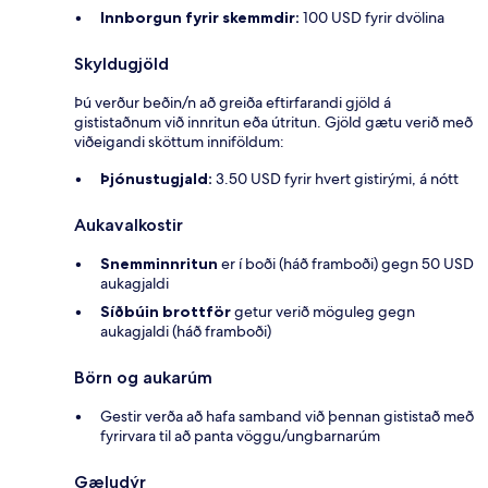
Innborgun fyrir skemmdir:
100 USD fyrir dvölina
Skyldugjöld
Þú verður beðin/n að greiða eftirfarandi gjöld á
gististaðnum við innritun eða útritun. Gjöld gætu verið með
viðeigandi sköttum inniföldum:
Þjónustugjald:
3.50 USD fyrir hvert gistirými, á nótt
Aukavalkostir
Snemminnritun
er í boði (háð framboði) gegn 50 USD
aukagjaldi
Síðbúin brottför
getur verið möguleg gegn
aukagjaldi (háð framboði)
Börn og aukarúm
Gestir verða að hafa samband við þennan gististað með
fyrirvara til að panta vöggu/ungbarnarúm
Gæludýr