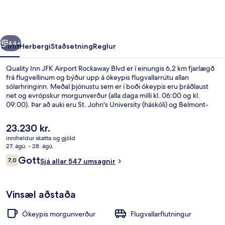
Airport
Rockaway
Blvd
rra
Næsta
44+
Yfirlit
Herbergi
Staðsetning
Reglur
Quality Inn JFK Airport Rockaway Blvd er í einungis 6,2 km fjarlægð
frá flugvellinum og býður upp á ókeypis flugvallarrútu allan
sólarhringinn. Meðal þjónustu sem er í boði ókeypis eru þráðlaust
net og evrópskur morgunverður (alla daga milli kl. 06:00 og kl.
09:00). Þar að auki eru St. John's University (háskóli) og Belmont-
garðurinn í nokkurra mínútna akstursfjarlægð. Ferðamenn sem hafa
heimsótt staðinn hafa verið sérstaklega ánægðir með hjálpsamt
Núverandi
23.230 kr.
starfsfólk og nálægð við flugvöllinn.
verð
inniheldur skatta og gjöld
er
27. ágú. - 28. ágú.
Ókeypis evrópskur morgunverður da
23.230 kr.
Umsagnir
Gott
7,0
Sjá allar 547 umsagnir
7,0 af 10
Vinsæl aðstaða
Ókeypis morgunverður
Flugvallarflutningur