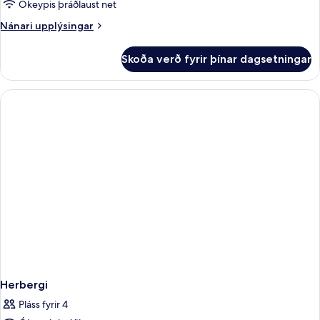
TWO
Ókeypis þráðlaust net
QUEEN
Nánari
Nánari upplýsingar
BEDS
upplýsingar
fyrir
Skoða verð fyrir þínar dagsetningar
DOUBLE
TWO
QUEEN
BEDS
Herbergi
Pláss fyrir 4