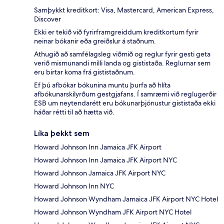
Samþykkt kreditkort: Visa, Mastercard, American Express,
Discover
Ekki er tekið við fyrirframgreiddum kreditkortum fyrir
neinar bókanir eða greiðslur á staðnum.
Athugið að samfélagsleg viðmið og reglur fyrir gesti geta
verið mismunandi milli landa og gististaða. Reglurnar sem
eru birtar koma frá gististaðnum.
Ef þú afbókar bókunina muntu þurfa að hlíta
afbókunarskilyrðum gestgjafans. Í samræmi við reglugerðir
ESB um neytendarétt eru bókunarþjónustur gististaða ekki
háðar rétti til að hætta við.
Líka þekkt sem
Howard Johnson Inn Jamaica JFK Airport
Howard Johnson Inn Jamaica JFK Airport NYC
Howard Johnson Jamaica JFK Airport NYC
Howard Johnson Inn NYC
Howard Johnson Wyndham Jamaica JFK Airport NYC Hotel
Howard Johnson Wyndham JFK Airport NYC Hotel