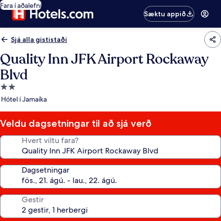
Fara í aðalefni
Sæktu appið
Sjá alla gististaði
Quality Inn JFK Airport Rockaway
Blvd
2.0
stjörnu
Hótel í Jamaíka
gististaður
Veldu dagsetningar til að sjá verð
Hvert viltu fara?
Dagsetningar
Gestir