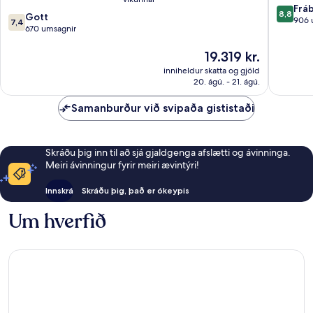
Wyndh
8.8
Frá
8,8
7.4
Gott
Queens
af
906 
7,4
af
670 umsagnir
NYC/JF
10,
10,
AirTrain
Frábært
Gott,
Verðið
19.319 kr.
Queens
906
670
er
umsagni
inniheldur skatta og gjöld
umsagnir
19.319 kr.
20. ágú. - 21. ágú.
Samanburður við svipaða gististaði
Skráðu þig inn til að sjá gjaldgenga afslætti og ávinninga.
Meiri ávinningur fyrir meiri ævintýri!
Innskrá
Skráðu þig, það er ókeypis
Um hverfið