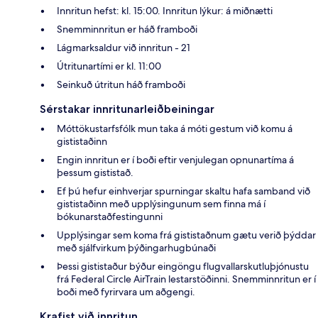
Innritun hefst: kl. 15:00. Innritun lýkur: á miðnætti
Snemminnritun er háð framboði
Lágmarksaldur við innritun - 21
Útritunartími er kl. 11:00
Seinkuð útritun háð framboði
Sérstakar innritunarleiðbeiningar
Móttökustarfsfólk mun taka á móti gestum við komu á
gististaðinn
Engin innritun er í boði eftir venjulegan opnunartíma á
þessum gististað.
Ef þú hefur einhverjar spurningar skaltu hafa samband við
gististaðinn með upplýsingunum sem finna má í
bókunarstaðfestingunni
Upplýsingar sem koma frá gististaðnum gætu verið þýddar
með sjálfvirkum þýðingarhugbúnaði
Þessi gististaður býður eingöngu flugvallarskutluþjónustu
frá Federal Circle AirTrain lestarstöðinni. Snemminnritun er í
boði með fyrirvara um aðgengi.
Krafist við innritun