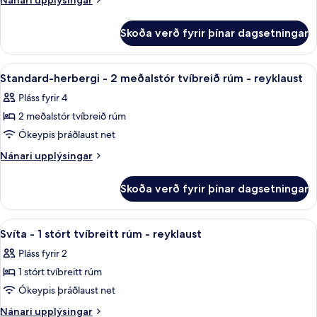
Nánari upplýsingar
reyklaust
-
upplýsingar
fyrir
1
Skoða verð fyrir þínar dagsetningar
Standard-
stórt
herbergi
tvíbreitt
-
Skoða
Standard-herbergi - 2 meðalstór tvíbr
8
rúm
1
Standard-herbergi - 2 meðalstór tvíbreið rúm - reyklaust
allar
stórt
-
Pláss fyrir 4
tvíbreitt
myndir
reyklaust
rúm
2 meðalstór tvíbreið rúm
fyrir
-
Standard-
Ókeypis þráðlaust net
reyklaust
herbergi
Nánari
Nánari upplýsingar
-
upplýsingar
fyrir
2
Skoða verð fyrir þínar dagsetningar
Standard-
meðalstór
herbergi
tvíbreið
-
Skoða
Svíta - 1 stórt tvíbreitt rúm - reyklau
9
rúm
2
Svíta - 1 stórt tvíbreitt rúm - reyklaust
allar
meðalstór
-
Pláss fyrir 2
tvíbreið
myndir
reyklaust
rúm
1 stórt tvíbreitt rúm
fyrir
-
Svíta
Ókeypis þráðlaust net
reyklaust
-
Nánari
Nánari upplýsingar