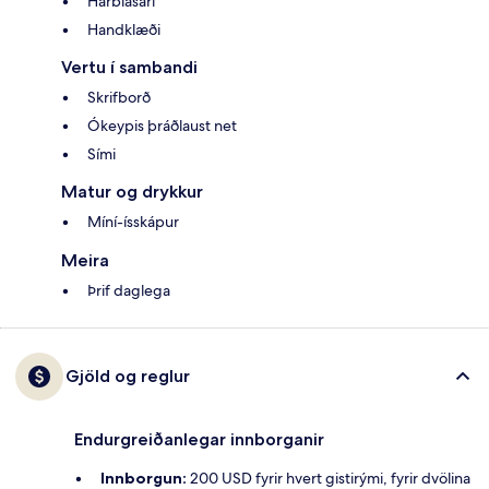
Hárblásari
Handklæði
Vertu í sambandi
Skrifborð
Ókeypis þráðlaust net
Sími
Matur og drykkur
Míní-ísskápur
Meira
Þrif daglega
Gjöld og reglur
Endurgreiðanlegar innborganir
Innborgun:
200 USD fyrir hvert gistirými, fyrir dvölina