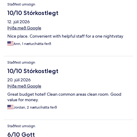
Umsagnir
Staðfest umsögn
10/10 Stórkostlegt
12. júlí 2026
Þýða með Google
Nice place. Convenient with helpful staff for a one nightvstay
Ann, 1 nætur/nátta ferð
Staðfest umsögn
10/10 Stórkostlegt
20. júlí 2026
Þýða með Google
Great budget hotel! Clean common areas clean room. Good
value for money.
Jordan, 2 nætur/nátta ferð
Staðfest umsögn
6/10 Gott