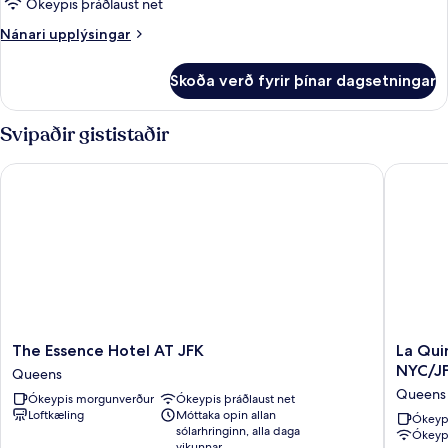
Ókeypis þráðlaust net
Nánari
Nánari upplýsingar
upplýsingar
fyrir
Skoða verð fyrir þínar dagsetningar
Herbergi
Svipaðir gististaðir
The Essence Hotel AT JFK
La Quint
The
La
The Essence Hotel AT JFK
La Qui
Essence
Quinta
NYC/JF
Queens
Hotel
Inn
Queens
Ókeypis morgunverður
Ókeypis þráðlaust net
AT
&
Loftkæling
Móttaka opin allan
JFK
Suites
Ókeyp
sólarhringinn, alla daga
Ókeypi
Queens
By
vikunnar