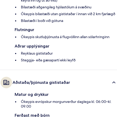
keyra inn og út að vild)
Bílastæði aðgengileg hjólastólum á svæðinu
Ókeypis bílastæði utan gististaðar í innan við 2 km fjarlægð
Bílastæði í boði við götuna
Flutningur
Ókeypis skutluþjónusta á flugvöllinn allan sólarhringinn
Aðrar upplýsingar
Reyklaus gististaður
Steggja- eða gæsapartí ekki leyfð
Aðstaða/þjónusta gististaðar
Matur og drykkur
Ókeypis evrópskur morgunverður daglega kl. 06:00–kl.
09:00
Ferðast með börn