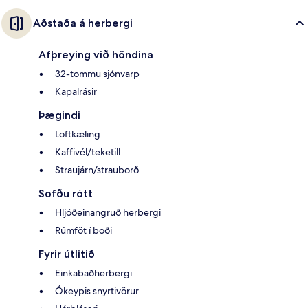
Aðstaða á herbergi
Afþreying við höndina
32-tommu sjónvarp
Kapalrásir
Þægindi
Loftkæling
Kaffivél/teketill
Straujárn/strauborð
Sofðu rótt
Hljóðeinangruð herbergi
Rúmföt í boði
Fyrir útlitið
Einkabaðherbergi
Ókeypis snyrtivörur