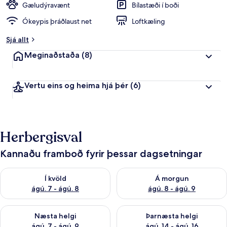
Gæludýravænt
Bílastæði í boði
Ókeypis þráðlaust net
Loftkæling
Sjá allt
Meginaðstaða
(8)
Vertu eins og heima hjá þér
(6)
Herbergisval
Kannaðu framboð fyrir þessar dagsetningar
Athuga framboð í kvöld ágú. 7 - ágú. 8
Athuga framboð á morgun ágú.
Í kvöld
Á morgun
ágú. 7 - ágú. 8
ágú. 8 - ágú. 9
Athuga framboð næstu helgi ágú. 7 - ágú. 9
Athuga framboð þarnæstu helgi
Næsta helgi
Þarnæsta helgi
ágú. 7 - ágú. 9
ágú. 14 - ágú. 16