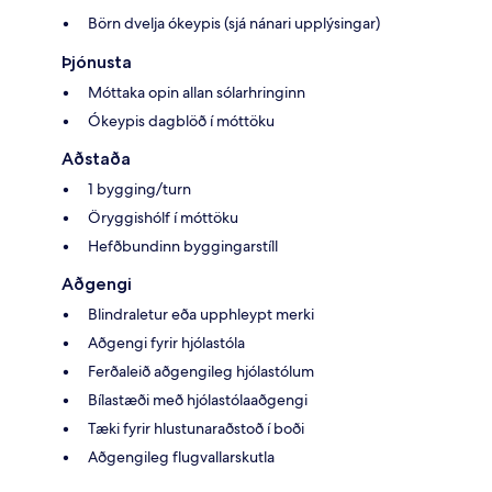
Börn dvelja ókeypis (sjá nánari upplýsingar)
Þjónusta
Móttaka opin allan sólarhringinn
Ókeypis dagblöð í móttöku
Aðstaða
1 bygging/turn
Öryggishólf í móttöku
Hefðbundinn byggingarstíll
Aðgengi
Blindraletur eða upphleypt merki
Aðgengi fyrir hjólastóla
Ferðaleið aðgengileg hjólastólum
Bílastæði með hjólastólaaðgengi
Tæki fyrir hlustunaraðstoð í boði
Aðgengileg flugvallarskutla