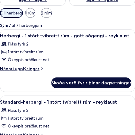
Síur
Öll herbergi
1 rúm
2 rúm
í
boði
Sýni 7 af 7 herbergjum
fyrir
Skoða
Skrifborð, hljóðeinangrun, straujárn/
5
Herbergi - 1 stórt tvíbreitt rúm - gott aðgengi - reyklaust
herbergi
allar
Pláss fyrir 2
myndir
1 stórt tvíbreitt rúm
fyrir
Herbergi
Ókeypis þráðlaust net
-
Nánari
Nánari upplýsingar
1
upplýsingar
fyrir
stórt
Skoða verð fyrir þínar dagsetningar
Herbergi
tvíbreitt
-
rúm
1
Skoða
Standard-herbergi - 1 stórt tvíbreitt 
9
-
stórt
Standard-herbergi - 1 stórt tvíbreitt rúm - reyklaust
allar
tvíbreitt
gott
Pláss fyrir 2
rúm
myndir
aðgengi
-
1 stórt tvíbreitt rúm
fyrir
-
gott
Standard-
Ókeypis þráðlaust net
aðgengi
reyklaust
herbergi
-
Nánari