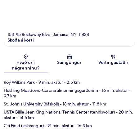
153-95 Rockaway Blvd, Jamaica, NY, 11434
Skoða á korti
Kort
Hvað er í
Samgöngur
Veitingastaðir
nágrenninu?
Roy Wilkins Park
- 9 mín. akstur
- 2.5 km
Flushing Meadows-Corona almenningsgarðurinn
- 16 mín. akstur
-
9.7 km
St. John's University (háskóli)
- 18 mín. akstur
- 11.8 km
USTA Billie Jean King National Tennis Center (tennisvöllur)
- 20 mín.
akstur
- 14.6 km
Citi Field (leikvangur)
- 21 mín. akstur
- 16.3 km