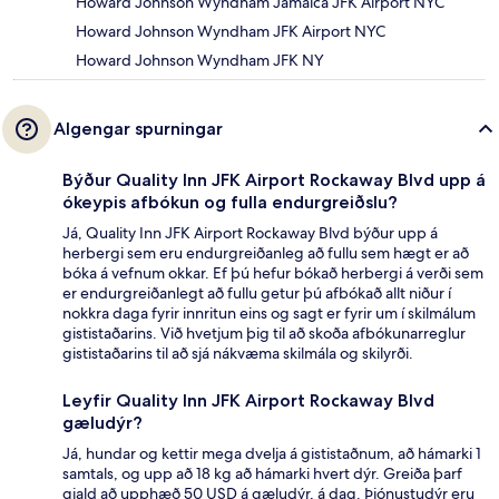
Howard Johnson Wyndham Jamaica JFK Airport NYC
Howard Johnson Wyndham JFK Airport NYC
Howard Johnson Wyndham JFK NY
Algengar spurningar
Býður Quality Inn JFK Airport Rockaway Blvd upp á
ókeypis afbókun og fulla endurgreiðslu?
Já, Quality Inn JFK Airport Rockaway Blvd býður upp á
herbergi sem eru endurgreiðanleg að fullu sem hægt er að
bóka á vefnum okkar. Ef þú hefur bókað herbergi á verði sem
er endurgreiðanlegt að fullu getur þú afbókað allt niður í
nokkra daga fyrir innritun eins og sagt er fyrir um í skilmálum
gististaðarins. Við hvetjum þig til að skoða afbókunarreglur
gististaðarins til að sjá nákvæma skilmála og skilyrði.
Leyfir Quality Inn JFK Airport Rockaway Blvd
gæludýr?
Já, hundar og kettir mega dvelja á gististaðnum, að hámarki 1
samtals, og upp að 18 kg að hámarki hvert dýr. Greiða þarf
gjald að upphæð 50 USD á gæludýr, á dag. Þjónustudýr eru