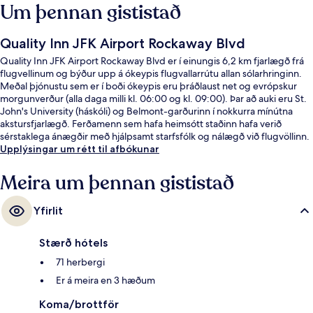
Um þennan gististað
Quality Inn JFK Airport Rockaway Blvd
Quality Inn JFK Airport Rockaway Blvd er í einungis 6,2 km fjarlægð frá
flugvellinum og býður upp á ókeypis flugvallarrútu allan sólarhringinn.
Meðal þjónustu sem er í boði ókeypis eru þráðlaust net og evrópskur
morgunverður (alla daga milli kl. 06:00 og kl. 09:00). Þar að auki eru St.
John's University (háskóli) og Belmont-garðurinn í nokkurra mínútna
akstursfjarlægð. Ferðamenn sem hafa heimsótt staðinn hafa verið
sérstaklega ánægðir með hjálpsamt starfsfólk og nálægð við flugvöllinn.
Upplýsingar um rétt til afbókunar
Meira um þennan gististað
Yfirlit
Stærð hótels
71 herbergi
Er á meira en 3 hæðum
Koma/brottför