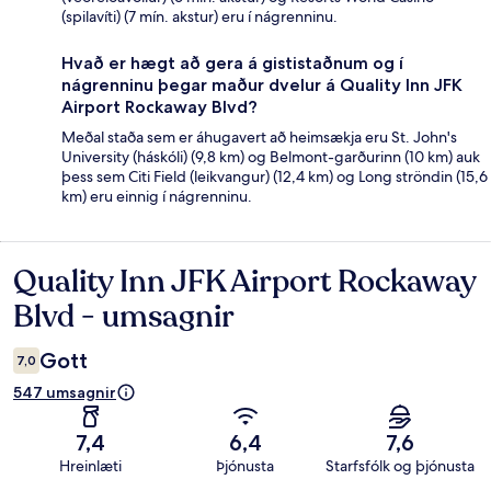
(spilavíti) (7 mín. akstur) eru í nágrenninu.
Hvað er hægt að gera á gististaðnum og í
nágrenninu þegar maður dvelur á Quality Inn JFK
Airport Rockaway Blvd?
Meðal staða sem er áhugavert að heimsækja eru St. John's
University (háskóli) (9,8 km) og Belmont-garðurinn (10 km) auk
þess sem Citi Field (leikvangur) (12,4 km) og Long ströndin (15,6
km) eru einnig í nágrenninu.
Quality Inn JFK Airport Rockaway
Umsagnir
Blvd - umsagnir
Gott
7,0
547 umsagnir
7,4
6,4
7,6
Hreinlæti
Þjónusta
Starfsfólk og þjónusta