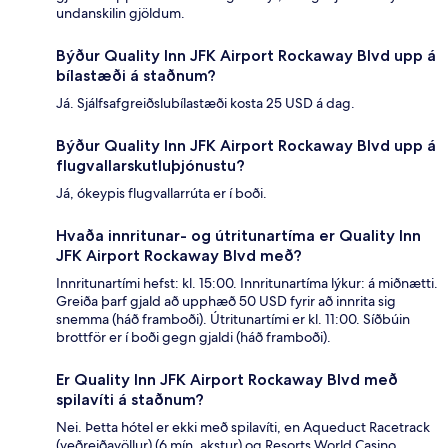
undanskilin gjöldum.
Býður Quality Inn JFK Airport Rockaway Blvd upp á
bílastæði á staðnum?
Já. Sjálfsafgreiðslubílastæði kosta 25 USD á dag.
Býður Quality Inn JFK Airport Rockaway Blvd upp á
flugvallarskutluþjónustu?
Já, ókeypis flugvallarrúta er í boði.
Hvaða innritunar- og útritunartíma er Quality Inn
JFK Airport Rockaway Blvd með?
Innritunartími hefst: kl. 15:00. Innritunartíma lýkur: á miðnætti.
Greiða þarf gjald að upphæð 50 USD fyrir að innrita sig
snemma (háð framboði). Útritunartími er kl. 11:00. Síðbúin
brottför er í boði gegn gjaldi (háð framboði).
Er Quality Inn JFK Airport Rockaway Blvd með
spilavíti á staðnum?
Nei. Þetta hótel er ekki með spilavíti, en Aqueduct Racetrack
(veðreiðavöllur) (6 mín. akstur) og Resorts World Casino