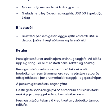
Þjónustudýr eru undanskilin frá gjöldum
Gæludýr eru leyfð gegn aukagjaldi, USD 50 á gæludýr,
á dag
Bílastæði
Bílastæði þar sem gestir leggja sjálfir kosta 25 USD á
dag og það er hægt að koma og fara að vild
Reglur
Þessi gististaður er undir stjórn atvinnugestgjafa. Að bjóða
upp á gistingu er hluti af starfi hans, rekstri og aðalfagi.
Þessi gististaður áskilur sér rétt til að taka ekki við
hópbókunum sem tilkomnar eru vegna sérstakra atburða
eða gleðskapar, þar eru meðtaldir steggja- og gæsahópar.
Á þessum gististað eru engar lyftur.
Gestir geta sofið rólega því að á staðnum eru slökkvitæki,
reykskynjari, öryggiskerfi og fyrstuhjálparkassi.
Þessi gististaður tekur við kreditkortum, debetkortum og
reiðufé.