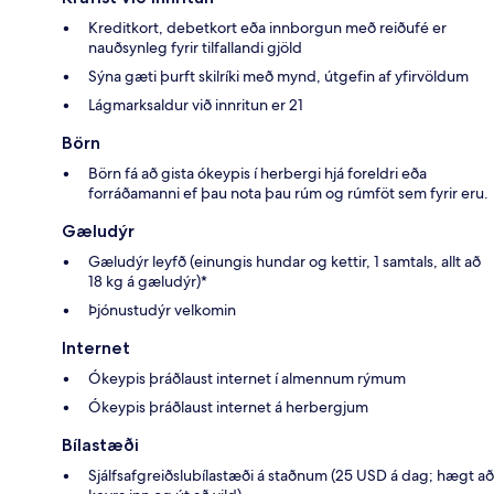
Kreditkort, debetkort eða innborgun með reiðufé er
nauðsynleg fyrir tilfallandi gjöld
Sýna gæti þurft skilríki með mynd, útgefin af yfirvöldum
Lágmarksaldur við innritun er 21
Börn
Börn fá að gista ókeypis í herbergi hjá foreldri eða
forráðamanni ef þau nota þau rúm og rúmföt sem fyrir eru.
Gæludýr
Gæludýr leyfð (einungis hundar og kettir, 1 samtals, allt að
18 kg á gæludýr)*
Þjónustudýr velkomin
Internet
Ókeypis þráðlaust internet í almennum rýmum
Ókeypis þráðlaust internet á herbergjum
Bílastæði
Sjálfsafgreiðslubílastæði á staðnum (25 USD á dag; hægt að