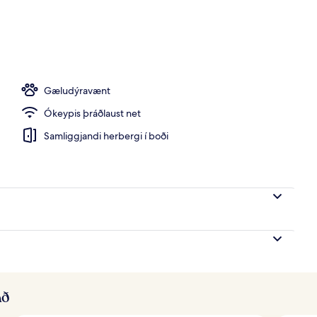
rhlaðborð daglega gegn gjaldi
Gæludýravænt
Ókeypis þráðlaust net
Samliggjandi herbergi í boði
að