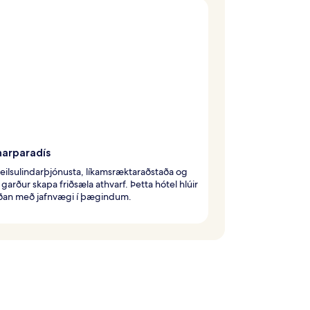
narparadís
eilsulindarþjónusta, líkamsræktaraðstaða og
l garður skapa friðsæla athvarf. Þetta hótel hlúir
íðan með jafnvægi í þægindum.