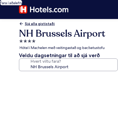
Fara í aðalefni
Sjá alla gististaði
NH Brussels Airport
4.0
stjörnu
Hótel í Machelen með veitingastað og bar/setustofu
gististaður
Veldu dagsetningar til að sjá verð
Hvert viltu fara?
Myndasafn
fyrir
NH
Brussels
Airport