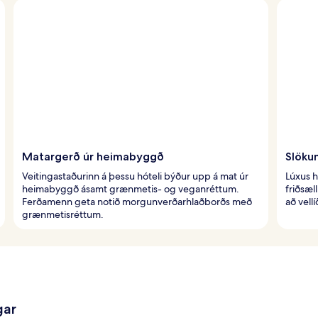
Matargerð úr heimabyggð
Slöku
Veitingastaðurinn á þessu hóteli býður upp á mat úr
Lúxus h
heimabyggð ásamt grænmetis- og veganréttum.
friðsæl
Ferðamenn geta notið morgunverðarhlaðborðs með
að vell
grænmetisréttum.
gar