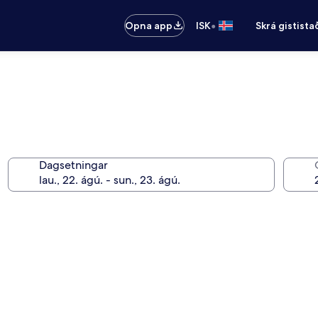
•
Opna app
ISK
Skrá gistista
Dagsetningar