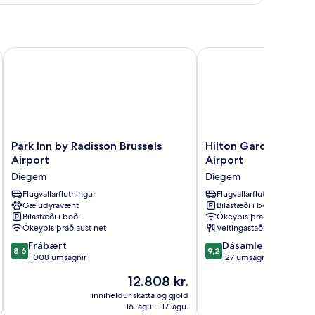
ild)
by IHG
Park Inn by Radisson Brussels Airport
Hilton Garden Inn Brus
Park
Hilton
Park Inn by Radisson Brussels
Hilton Garden Inn Br
Inn
Garden
Airport
Airport
by
Inn
Diegem
Diegem
Radisson
Brussels
Brussels
Flugvallarflutningur
Airport
Flugvallarflutningur
Gæludýravænt
Bílastæði í boði
Airport
Diegem
Bílastæði í boði
Ókeypis þráðlaust net
Diegem
Ókeypis þráðlaust net
Veitingastaður
8.6
9.2
Frábært
Dásamlegt
8,6
9,2
af
af
1.008 umsagnir
127 umsagnir
10,
10,
Verðið
12.808 kr.
Frábært,
Dásamlegt,
er
1.008
127
inniheldur skatta og gjöld
innihel
12.808 kr.
16. ágú. - 17. ágú.
umsagnir
umsagnir