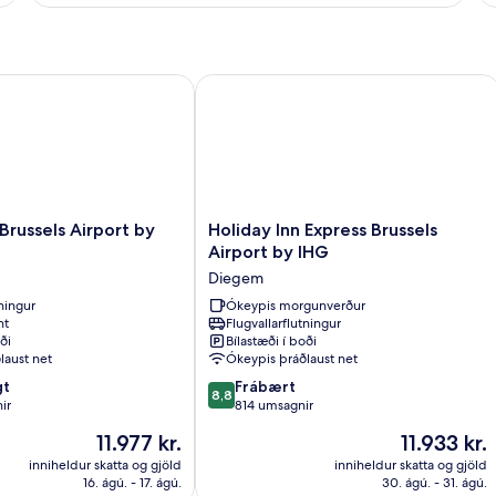
ch
+
2
children)
russels Airport by IHG
Holiday Inn Express Brussels Airport 
Holiday
 Brussels Airport by
Holiday Inn Express Brussels
Inn
Airport by IHG
Express
Diegem
Brussels
tningur
Airport
Ókeypis morgunverður
nt
Flugvallarflutningur
by
ði
Bílastæði í boði
IHG
laust net
Ókeypis þráðlaust net
Diegem
8.8
gt
Frábært
8,8
af
ir
814 umsagnir
10,
Verðið
Verðið
11.977 kr.
11.933 kr.
Frábært,
er
er
814
inniheldur skatta og gjöld
inniheldur skatta og gjöld
11.977 kr.
11.933 kr.
16. ágú. - 17. ágú.
30. ágú. - 31. ágú.
umsagnir