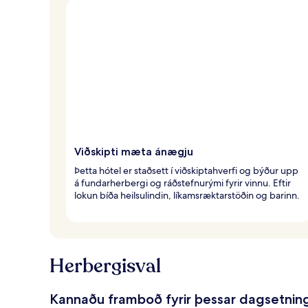
Viðskipti mæta ánægju
Þetta hótel er staðsett í viðskiptahverfi og býður upp
á fundarherbergi og ráðstefnurými fyrir vinnu. Eftir
lokun bíða heilsulindin, líkamsræktarstöðin og barinn.
Herbergisval
Kannaðu framboð fyrir þessar dagsetnin