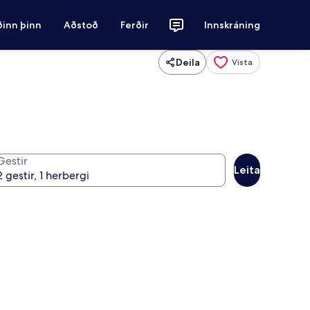
ðinn þinn
Aðstoð
Ferðir
Innskráning
Deila
Vista
Gestir
Leita