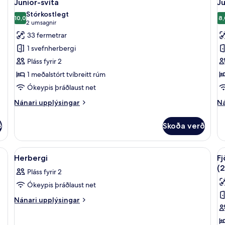
17
Junior-svíta
Ju
allar
al
Stórkostlegt
myndir
10,0
m
8,
10,0 af 10
(2
2 umsagnir
fyrir
fy
umsagnir)
33 fermetrar
Junior-
J
1 svefnherbergi
svíta
sv
Pláss fyrir 2
(
1 meðalstórt tvíbreitt rúm
B
Ókeypis þráðlaust net
2
a
Nánari
Ná
Nánari upplýsingar
Ná
upplýsingar
+
up
fyrir
fy
1
ð
Skoða verð
Junior-
Ju
ch
svíta
sv
(E
, skrifborð, hljóðeinangrun
Skoða
Míníbar, öryggishólf í herbergi, skrif
S
8
B
Herbergi
Fj
allar
al
2
(
Pláss fyrir 2
myndir
ad
m
+
Ókeypis þráðlaust net
fyrir
fy
1
Herbergi
F
Nánari
Nánari upplýsingar
ch
upplýsingar
-
fyrir
s