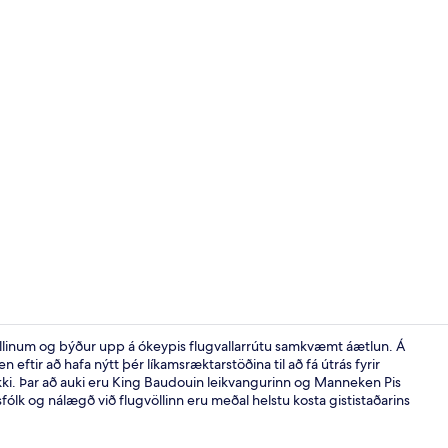
Fyrir utan
vellinum og býður upp á ókeypis flugvallarrútu samkvæmt áætlun. Á
n eftir að hafa nýtt þér líkamsræktarstöðina til að fá útrás fyrir
kki. Þar að auki eru King Baudouin leikvangurinn og Manneken Pis
Morgunverða
fólk og nálægð við flugvöllinn eru meðal helstu kosta gististaðarins