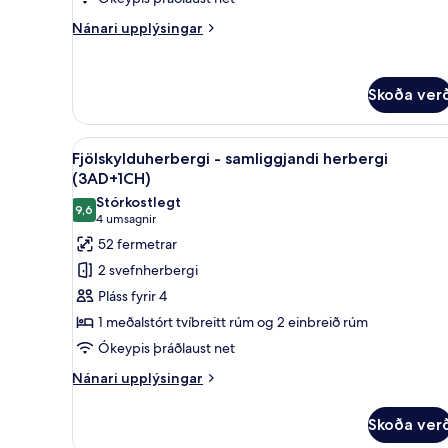
Bed
Nánari
Nánari upplýsingar
3
upplýsingar
adults)
fyrir
Junior-
Skoða ver
svíta
(Extra
Bed
Skoða
Míníbar, öryggishólf í herbergi
3
14
Fjölskylduherbergi - samliggjandi herbergi
allar
adults)
(3AD+1CH)
myndir
Stórkostlegt
9,6
fyrir
9,6 af 10
(4
4 umsagnir
Fjölskylduherbergi
umsagnir)
52 fermetrar
-
2 svefnherbergi
samliggjandi
Pláss fyrir 4
herbergi
1 meðalstórt tvíbreitt rúm og 2 einbreið rúm
(3AD+1CH)
Ókeypis þráðlaust net
Nánari
Nánari upplýsingar
upplýsingar
fyrir
Skoða ver
Fjölskylduherbergi