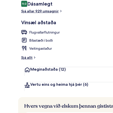
Umsagnir
Dásamlegt
9,0
9,0 af 10
Sjá allar 929 umsagnir
Morgunverða
Vinsæl aðstaða
Flugvallarflutningur
Bílastæði í boði
Veitingastaður
Sjá allt
Meginaðstaða
(12)
Vertu eins og heima hjá þér
(6)
Hvers vegna við elskum þennan gistist