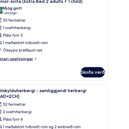
19
nior-svíta (Extra Bed 2 adults + 1 child)
lar
Mjög gott
yndir
0
8,0 af 10
(1
1 umsögn
rir
umsögn)
33 fermetrar
unior-
1 svefnherbergi
íta
Pláss fyrir 3
Extra
1 meðalstórt tvíbreitt rúm
ed
Ókeypis þráðlaust net
dults
nari
nari upplýsingar
plýsingar
rir
Skoða verð
nior-
ild)
íta
xtra
borð, hljóðeinangrun
koða
Míníbar, öryggishólf í herbergi, skrifborð, hl
14
ed
ölskylduherbergi - samliggjandi herbergi
lar
2AD+2CH)
ults
yndir
52 fermetrar
rir
2 svefnherbergi
jölskylduherbergi
ild)
Pláss fyrir 4
amliggjandi
1 meðalstórt tvíbreitt rúm og 2 einbreið rúm