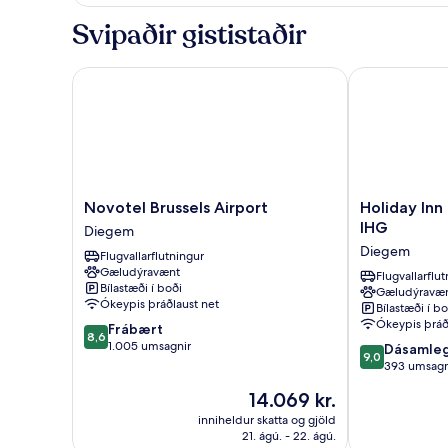
-
samliggjandi
Svipaðir gististaðir
herbergi
(3AD+1CH)
Novotel Brussels Airport
Holiday Inn B
Novotel
Holiday
Novotel Brussels Airport
Holiday Inn
Brussels
Inn
IHG
Diegem
Airport
Brussels
Diegem
Flugvallarflutningur
Diegem
Airport
Gæludýravænt
by
Flugvallarflu
Bílastæði í boði
Gæludýravæ
IHG
Ókeypis þráðlaust net
Bílastæði í bo
Diegem
Ókeypis þráð
8.6
Frábært
8,6
af
1.005 umsagnir
9.0
Dásamle
9,0
10,
af
393 umsagn
Frábært,
10,
Verðið
14.069 kr.
1.005
Dásamlegt,
er
umsagnir
393
inniheldur skatta og gjöld
14.069 kr.
21. ágú. - 22. ágú.
umsagnir