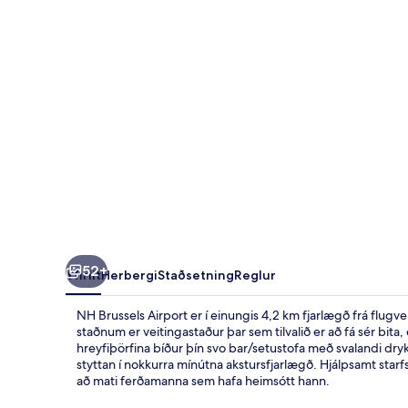
52+
Yfirlit
Herbergi
Staðsetning
Reglur
NH Brussels Airport er í einungis 4,2 km fjarlægð frá flug
staðnum er veitingastaður þar sem tilvalið er að fá sér bita, e
hreyfiþörfina bíður þín svo bar/setustofa með svalandi dry
styttan í nokkurra mínútna akstursfjarlægð. Hjálpsamt starfs
að mati ferðamanna sem hafa heimsótt hann.