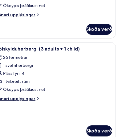
erbergi
Ókeypis þráðlaust net
2AD+2CH)
nari
nari upplýsingar
plýsingar
rir
Skoða verð
ölskylduherbergi
mliggjandi
borð, hljóðeinangrun
koða
Míníbar, öryggishólf í herbergi, skrifborð, hl
16
rbergi
ölskylduherbergi (3 adults + 1 child)
lar
AD+2CH)
26 fermetrar
yndir
1 svefnherbergi
rir
jölskylduherbergi
Pláss fyrir 4
3
1 tvíbreitt rúm
dults
Ókeypis þráðlaust net
nari
nari upplýsingar
plýsingar
ild)
rir
ölskylduherbergi
ults
Skoða verð