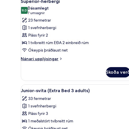
15
Superior-herbergi
allar
Dásamlegt
myndir
9,0
9,0 af 10
(7
7 umsagnir
fyrir
umsagnir)
23 fermetrar
Superior-
1 svefnherbergi
herbergi
Pláss fyrir 2
1 tvíbreitt rúm EÐA 2 einbreið rúm
Ókeypis þráðlaust net
Nánari
Nánari upplýsingar
upplýsingar
fyrir
Skoða ver
Superior-
herbergi
Skoða
Míníbar, öryggishólf í herbergi
19
Junior-svíta (Extra Bed 3 adults)
allar
33 fermetrar
myndir
1 svefnherbergi
fyrir
Junior-
Pláss fyrir 3
svíta
1 meðalstórt tvíbreitt rúm
(Extra
Ókeypis þráðlaust net