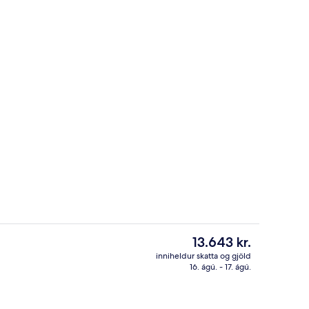
Anddyri
Núverandi
13.643 kr.
verð
inniheldur skatta og gjöld
er
16. ágú. - 17. ágú.
rhlaðborð daglega gegn gjaldi
Míníbar, öryggishólf í herbergi, skrif
13.643 kr.