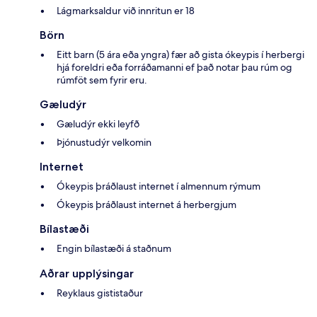
Lágmarksaldur við innritun er 18
Börn
Eitt barn (5 ára eða yngra) fær að gista ókeypis í herbergi
hjá foreldri eða forráðamanni ef það notar þau rúm og
rúmföt sem fyrir eru.
Gæludýr
Gæludýr ekki leyfð
Þjónustudýr velkomin
Internet
Ókeypis þráðlaust internet í almennum rýmum
Ókeypis þráðlaust internet á herbergjum
Bílastæði
Engin bílastæði á staðnum
Aðrar upplýsingar
Reyklaus gististaður