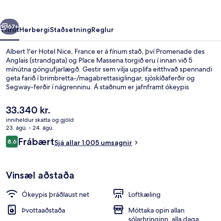
France
rra
Næsta
67+
Yfirlit
Herbergi
Staðsetning
Reglur
Albert 1'er Hotel Nice, France er á fínum stað, því Promenade des
Anglais (strandgata) og Place Massena torgið eru í innan við 5
mínútna göngufjarlægð. Gestir sem vilja upplifa eitthvað spennandi
geta farið í brimbretta-/magabrettasiglingar, sjóskíðaferðir og
Segway-ferðir í nágrenninu. Á staðnum er jafnframt ókeypis
þráðlaust net í boði. Þessu til viðbótar má nefna að Nice Étoile
verslunarmiðstöðin og Hôtel Negresco eru í innan við 15 mínútna
Núverandi
33.340 kr.
göngufjarlægð. Hjálpsamt starfsfólk og góð staðsetning eru meðal
verð
inniheldur skatta og gjöld
helstu kosta gististaðarins að mati ferðamanna sem hafa heimsótt
er
23. ágú. - 24. ágú.
hann. Það er ekki langt að fara til að komast í almenningssamgöngur:
Öryggishólf í herbergi, skrifborð, vinn
33.340 kr.
Umsagnir
Opéra - Vieille Ville sporvagnastöðin er í 4 mínútna göngufjarlægð
Frábært
8,6
Sjá allar 1.005 umsagnir
8,6 af 10
og Massena Tramway lestarstöðin í 8 mínútna.
Vinsæl aðstaða
Ókeypis þráðlaust net
Loftkæling
Þvottaaðstaða
Móttaka opin allan
sólarhringinn, alla daga