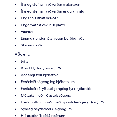
Ítarleg stefna hvað varðar matarsóun
Ítarleg stefna hvað varðar endurvinnslu
Engar plastkaffiskeiðar
Engar vatnsflöskur úr plasti
Vatnsvél
Einungis endurnýtanlegur borðbúnaður
Skápar í boði
Aðgengi
Lyfta
Breidd lyftudyra (cm): 79
Aðgengi fyrir hjólastóla
Ferðaleið aðgengileg hjólastólum
Ferðaleið að lyftu aðgengileg fyrir hjólastóla
Móttaka með hjólastólaaðgengi
Hæð móttökuborðs með hjólastólaaðgengi (cm): 76
Sýnileg neyðarmerki á göngum
Hjólastólar í boði á staðnum