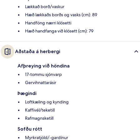
Lækkað borð/vaskur
Hæð lækkaðs borðs og vasks (cm): 89
Handföng nærri klósetti
Hæð handfanga við klósett (cm): 79
Aðstaða á herbergi
Afþreying við höndina
17-tommu sjónvarp
Gervihnattarásir
Þægindi
Loftkæling og kynding
Kaffivél/teketill
Rafmagnsketill
Sofðu rótt
Myrkratjöld/-gardínur