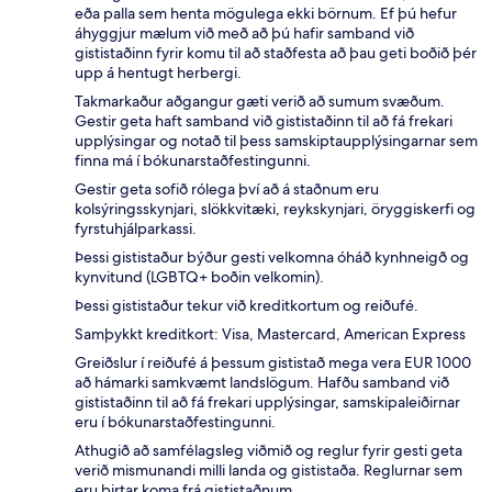
eða palla sem henta mögulega ekki börnum. Ef þú hefur
áhyggjur mælum við með að þú hafir samband við
gististaðinn fyrir komu til að staðfesta að þau geti boðið þér
upp á hentugt herbergi.
Takmarkaður aðgangur gæti verið að sumum svæðum.
Gestir geta haft samband við gististaðinn til að fá frekari
upplýsingar og notað til þess samskiptaupplýsingarnar sem
finna má í bókunarstaðfestingunni.
Gestir geta sofið rólega því að á staðnum eru
kolsýringsskynjari, slökkvitæki, reykskynjari, öryggiskerfi og
fyrstuhjálparkassi.
Þessi gististaður býður gesti velkomna óháð kynhneigð og
kynvitund (LGBTQ+ boðin velkomin).
Þessi gististaður tekur við kreditkortum og reiðufé.
Samþykkt kreditkort: Visa, Mastercard, American Express
Greiðslur í reiðufé á þessum gististað mega vera EUR 1000
að hámarki samkvæmt landslögum. Hafðu samband við
gististaðinn til að fá frekari upplýsingar, samskipaleiðirnar
eru í bókunarstaðfestingunni.
Athugið að samfélagsleg viðmið og reglur fyrir gesti geta
verið mismunandi milli landa og gististaða. Reglurnar sem
eru birtar koma frá gististaðnum.