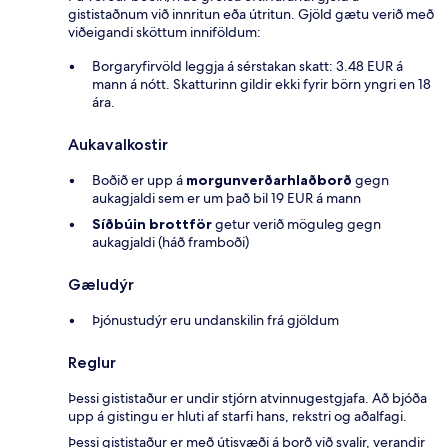
gististaðnum við innritun eða útritun. Gjöld gætu verið með
viðeigandi sköttum inniföldum:
Borgaryfirvöld leggja á sérstakan skatt: 3.48 EUR á
mann á nótt. Skatturinn gildir ekki fyrir börn yngri en 18
ára.
Aukavalkostir
Boðið er upp á
morgunverðarhlaðborð
gegn
aukagjaldi sem er um það bil 19 EUR á mann
Síðbúin brottför
getur verið möguleg gegn
aukagjaldi (háð framboði)
Gæludýr
Þjónustudýr eru undanskilin frá gjöldum
Reglur
Þessi gististaður er undir stjórn atvinnugestgjafa. Að bjóða
upp á gistingu er hluti af starfi hans, rekstri og aðalfagi.
Þessi gististaður er með útisvæði á borð við svalir, verandir