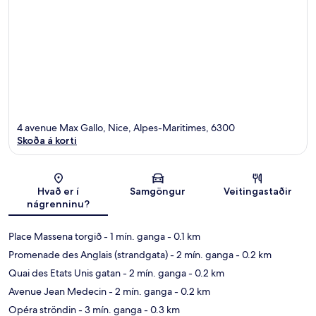
4 avenue Max Gallo, Nice, Alpes-Maritimes, 6300
Skoða á korti
Kort
Hvað er í
Samgöngur
Veitingastaðir
nágrenninu?
Place Massena torgið
- 1 mín. ganga
- 0.1 km
Promenade des Anglais (strandgata)
- 2 mín. ganga
- 0.2 km
Quai des Etats Unis gatan
- 2 mín. ganga
- 0.2 km
Avenue Jean Medecin
- 2 mín. ganga
- 0.2 km
Opéra ströndin
- 3 mín. ganga
- 0.3 km