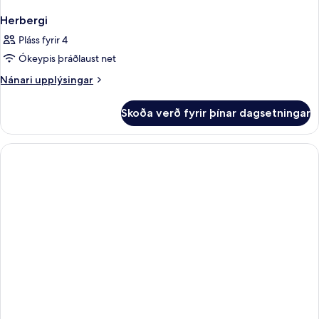
Herbergi
Pláss fyrir 4
Ókeypis þráðlaust net
Nánari
Nánari upplýsingar
upplýsingar
fyrir
Skoða verð fyrir þínar dagsetningar
Herbergi