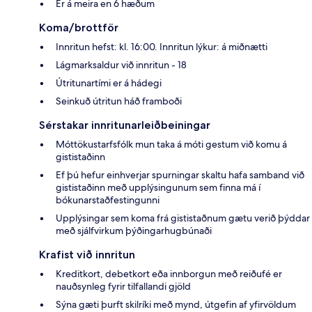
Er á meira en 6 hæðum
Koma/brottför
Innritun hefst: kl. 16:00. Innritun lýkur: á miðnætti
Lágmarksaldur við innritun - 18
Útritunartími er á hádegi
Seinkuð útritun háð framboði
Sérstakar innritunarleiðbeiningar
Móttökustarfsfólk mun taka á móti gestum við komu á
gististaðinn
Ef þú hefur einhverjar spurningar skaltu hafa samband við
gististaðinn með upplýsingunum sem finna má í
bókunarstaðfestingunni
Upplýsingar sem koma frá gististaðnum gætu verið þýddar
með sjálfvirkum þýðingarhugbúnaði
Krafist við innritun
Kreditkort, debetkort eða innborgun með reiðufé er
nauðsynleg fyrir tilfallandi gjöld
Sýna gæti þurft skilríki með mynd, útgefin af yfirvöldum