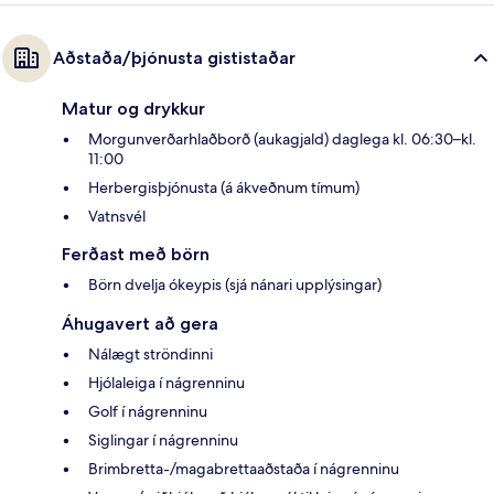
Aðstaða/þjónusta gististaðar
Matur og drykkur
Morgunverðarhlaðborð (aukagjald) daglega kl. 06:30–kl.
11:00
Herbergisþjónusta (á ákveðnum tímum)
Vatnsvél
Ferðast með börn
Börn dvelja ókeypis (sjá nánari upplýsingar)
Áhugavert að gera
Nálægt ströndinni
Hjólaleiga í nágrenninu
Golf í nágrenninu
Siglingar í nágrenninu
Brimbretta-/magabrettaaðstaða í nágrenninu