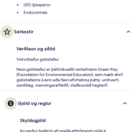
LED-ljósaperur
Endurvinnsla
Sérkostir
Verðlaun og aðild
Vistvottaður gististaður
Þessi gististaður er þátttökuaðili verkefnisins Green Key
(Foundation for Environmental Education), sem mælir áhrif
gististaðarins á einn eða fleiri eftirtalinna þátta: umhverfi,
samfélag, menningararfleifð, staðbundið hagkerfi.
Gjöld og reglur
Skyldugjöld
Þú verður beðin/n að greiða eftirfarandi gjöld á