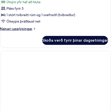
Útsýni yfir haf að hluta
myndir
Pláss fyrir 3
fyrir
Superior-
1 stórt tvíbreitt rúm og 1 svefnsófi (tvíbreiður)
herbergi
Ókeypis þráðlaust net
fyrir
Nánari
Nánari upplýsingar
þrjá
upplýsingar
-
fyrir
Skoða verð fyrir þínar dagsetningar
Superior-
sjávarsýn
herbergi
fyrir
þrjá
-
sjávarsýn