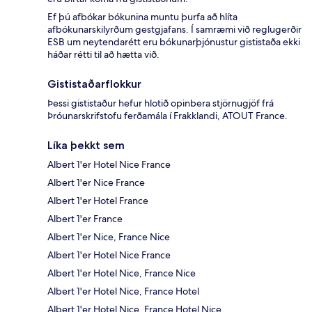
Ef þú afbókar bókunina muntu þurfa að hlíta
afbókunarskilyrðum gestgjafans. Í samræmi við reglugerðir
ESB um neytendarétt eru bókunarþjónustur gististaða ekki
háðar rétti til að hætta við.
Gististaðarflokkur
Þessi gististaður hefur hlotið opinbera stjörnugjöf frá
Þróunarskrifstofu ferðamála í Frakklandi, ATOUT France.
Líka þekkt sem
Albert 1'er Hotel Nice France
Albert 1'er Nice France
Albert 1'er Hotel France
Albert 1'er France
Albert 1'er Nice, France Nice
Albert 1'er Hotel Nice France
Albert 1'er Hotel Nice, France Nice
Albert 1'er Hotel Nice, France Hotel
Albert 1'er Hotel Nice, France Hotel Nice