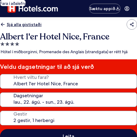
Fara í aðalefni
Sæktu appið
Sjá alla gististaði
Albert 1'er Hotel Nice, France
4.0
stjörnu
Hótel í miðborginni, Promenade des Anglais (strandgata) er rétt hjá
gististaður
Veldu dagsetningar til að sjá verð
Hvert viltu fara?
Dagsetningar
Gestir
Leita