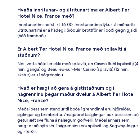
Hvaða innritunar- og útritunartíma er Albert 1'er
Hotel Nice, France með?
Innritunartími hefst: kl. 16:00. Innritunartíma lýkur: á miðnætti.
Útritunartími er á hádegi. Síðbúin brottför er í boði gegn gjaldi
(háð framboði).
Er Albert 1'er Hotel Nice, France með spilavíti á
staðnum?
Nei. Þetta hótel er ekki með spilavíti, en Casino Ruhl (spilavíti) (4
mín. ganga) og Beaulieu-sur-Mer Casino (spilavíti) (12 mín.
akstur) eru í nágrenninu.
Hvað er hægt að gera á gististaðnum og í
nágrenninu þegar maður dvelur á Albert 1'er Hotel
Nice, France?
Meðal þess sem stendur til boða í grenndinni eru hjólreiðar,
siglingar og brimbretta-/magabrettasiglingar, auk þess sem þú
getur æft sveifluna á nálægum golfvelli. Meðal annars sem
hægt er að nýta sér í nágrenninu eru spilavíti og Segway-leigur
og -ferðir.