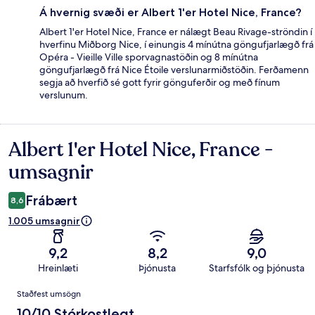
Á hvernig svæði er Albert 1'er Hotel Nice, France?
Albert 1'er Hotel Nice, France er nálægt Beau Rivage-ströndin í
hverfinu Miðborg Nice, í einungis 4 mínútna göngufjarlægð frá
Opéra - Vieille Ville sporvagnastöðin og 8 mínútna
göngufjarlægð frá Nice Étoile verslunarmiðstöðin. Ferðamenn
segja að hverfið sé gott fyrir gönguferðir og með fínum
verslunum.
Albert 1'er Hotel Nice, France -
Umsagnir
umsagnir
Frábært
8,6
1.005 umsagnir
9,2
8,2
9,0
Hreinlæti
Þjónusta
Starfsfólk og þjónusta
Umsagnir
Staðfest umsögn
10/10 Stórkostlegt