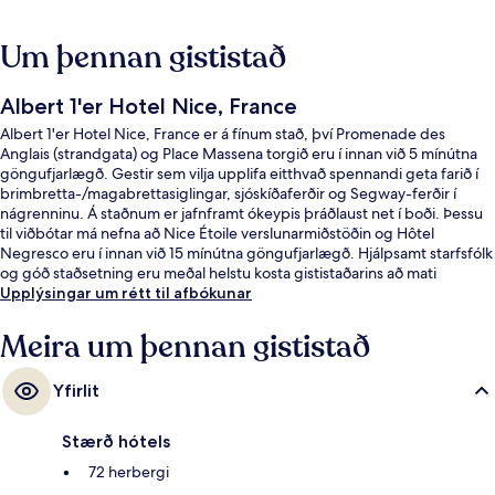
Um þennan gististað
Albert 1'er Hotel Nice, France
Albert 1'er Hotel Nice, France er á fínum stað, því Promenade des
Anglais (strandgata) og Place Massena torgið eru í innan við 5 mínútna
göngufjarlægð. Gestir sem vilja upplifa eitthvað spennandi geta farið í
brimbretta-/magabrettasiglingar, sjóskíðaferðir og Segway-ferðir í
nágrenninu. Á staðnum er jafnframt ókeypis þráðlaust net í boði. Þessu
til viðbótar má nefna að Nice Étoile verslunarmiðstöðin og Hôtel
Negresco eru í innan við 15 mínútna göngufjarlægð. Hjálpsamt starfsfólk
og góð staðsetning eru meðal helstu kosta gististaðarins að mati
ferðamanna sem hafa heimsótt hann. Það er ekki langt að fara til að
Upplýsingar um rétt til afbókunar
komast í almenningssamgöngur: Opéra - Vieille Ville sporvagnastöðin er
í 4 mínútna göngufjarlægð og Massena Tramway lestarstöðin í 8
Meira um þennan gististað
mínútna.
Yfirlit
Stærð hótels
72 herbergi