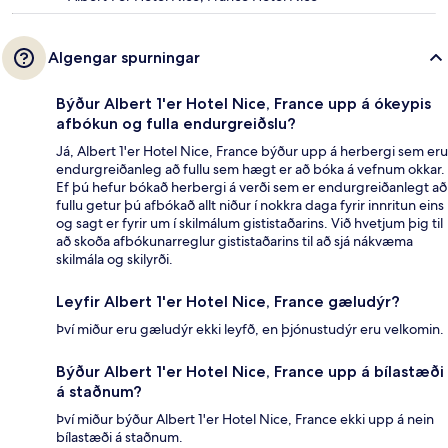
Algengar spurningar
Býður Albert 1'er Hotel Nice, France upp á ókeypis
afbókun og fulla endurgreiðslu?
Já, Albert 1'er Hotel Nice, France býður upp á herbergi sem eru
endurgreiðanleg að fullu sem hægt er að bóka á vefnum okkar.
Ef þú hefur bókað herbergi á verði sem er endurgreiðanlegt að
fullu getur þú afbókað allt niður í nokkra daga fyrir innritun eins
og sagt er fyrir um í skilmálum gististaðarins. Við hvetjum þig til
að skoða afbókunarreglur gististaðarins til að sjá nákvæma
skilmála og skilyrði.
Leyfir Albert 1'er Hotel Nice, France gæludýr?
Því miður eru gæludýr ekki leyfð, en þjónustudýr eru velkomin.
Býður Albert 1'er Hotel Nice, France upp á bílastæði
á staðnum?
Því miður býður Albert 1'er Hotel Nice, France ekki upp á nein
bílastæði á staðnum.