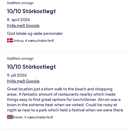
Staðfest umsögn
10/10 Stórkostlegt
8. apríl 2026
Þýða með Google
God lokale og søde personaler
Jinhua, 4 nætur/nátta ferð
Staðfest umsögn
10/10 Stórkostlegt
9. júlí 2026
Þýða með Google
Great location just a short walk to the beach and shopping
areas. A fantastic amount of restaurants nearby which made
things easy to find great options for lunch/dinner. Aircon was a
boon in the extreme heat when we visited. Could be noisy at
night as near to a park which held a festival when we were there
but not a real issue.
Derek, 3 nætur/nátta ferð