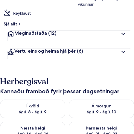
vikunnar
Reyklaust
Sjá allt
Meginaðstaða
(12)
Vertu eins og heima hjá þér
(6)
Herbergisval
Kannaðu framboð fyrir þessar dagsetningar
Athuga framboð í kvöld ágú. 8 - ágú. 9
Athuga framboð á morgun ágú.
Í kvöld
Á morgun
ágú. 8 - ágú. 9
ágú. 9 - ágú. 10
Athuga framboð næstu helgi ágú. 14 - ágú. 16
Athuga framboð þarnæstu helg
Næsta helgi
Þarnæsta helgi