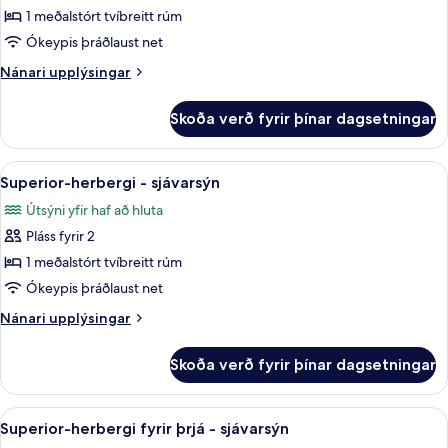
Herbergi
1 meðalstórt tvíbreitt rúm
-
Ókeypis þráðlaust net
svalir
Nánari
Nánari upplýsingar
-
upplýsingar
útsýni
fyrir
Skoða verð fyrir þínar dagsetningar
Herbergi
yfir
-
garð
svalir
Skoða
Superior-herbergi - sjávarsýn | Öryggis
(Privilege)
6
-
Superior-herbergi - sjávarsýn
allar
útsýni
Útsýni yfir haf að hluta
yfir
myndir
garð
Pláss fyrir 2
fyrir
(Privilege)
Superior-
1 meðalstórt tvíbreitt rúm
herbergi
Ókeypis þráðlaust net
-
Nánari
Nánari upplýsingar
sjávarsýn
upplýsingar
fyrir
Skoða verð fyrir þínar dagsetningar
Superior-
herbergi
-
Skoða
Útsýni úr herberginu
7
sjávarsýn
Superior-herbergi fyrir þrjá - sjávarsýn
allar