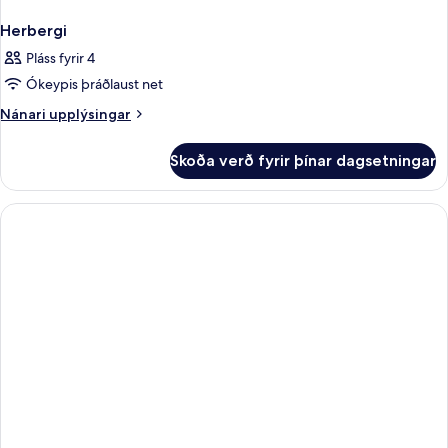
Herbergi
Pláss fyrir 4
Ókeypis þráðlaust net
Nánari
Nánari upplýsingar
upplýsingar
fyrir
Skoða verð fyrir þínar dagsetningar
Herbergi