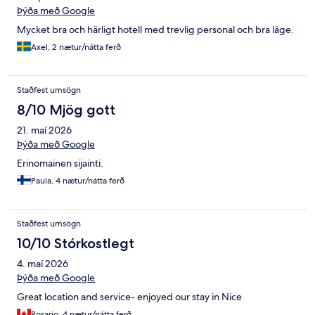
Þýða með Google
Mycket bra och härligt hotell med trevlig personal och bra läge.
Axel, 2 nætur/nátta ferð
Staðfest umsögn
8/10 Mjög gott
21. maí 2026
Þýða með Google
Erinomainen sijainti.
Paula, 4 nætur/nátta ferð
Staðfest umsögn
10/10 Stórkostlegt
4. maí 2026
Þýða með Google
Great location and service- enjoyed our stay in Nice
Rosario, 4 nætur/nátta ferð