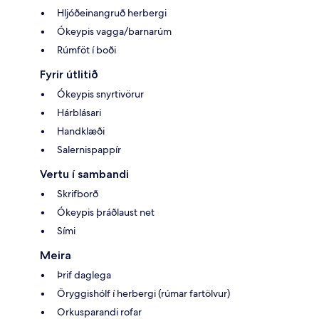
Hljóðeinangruð herbergi
Ókeypis vagga/barnarúm
Rúmföt í boði
Fyrir útlitið
Ókeypis snyrtivörur
Hárblásari
Handklæði
Salernispappír
Vertu í sambandi
Skrifborð
Ókeypis þráðlaust net
Sími
Meira
Þrif daglega
Öryggishólf í herbergi (rúmar fartölvur)
Orkusparandi rofar