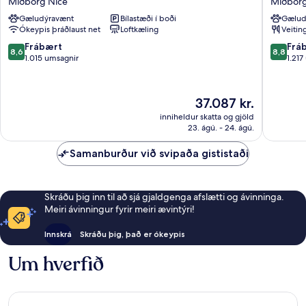
Miðborg Nice
Miðborg
Rivage
Bleues
Gæludýravænt
Bílastæði í boði
Gælud
Miðborg
Le
Ókeypis þráðlaust net
Loftkæling
Veitin
Nice
Royal
Miðbor
8.6
8.8
Frábært
Frá
8,6
8,8
Nice
af
af
1.015 umsagnir
1.217
10,
10,
Frábært,
Frábært
1.015
1.217
Verðið
37.087 kr.
umsagnir
umsagni
er
inniheldur skatta og gjöld
37.087 kr.
23. ágú. - 24. ágú.
Samanburður við svipaða gististaði
Skráðu þig inn til að sjá gjaldgenga afslætti og ávinninga.
Meiri ávinningur fyrir meiri ævintýri!
Innskrá
Skráðu þig, það er ókeypis
Um hverfið