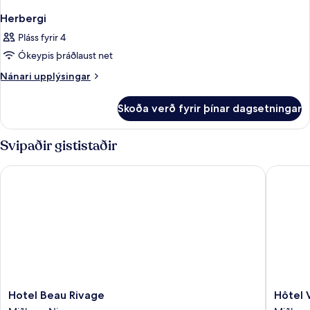
Herbergi
Pláss fyrir 4
Ókeypis þráðlaust net
Nánari
Nánari upplýsingar
upplýsingar
fyrir
Skoða verð fyrir þínar dagsetningar
Herbergi
Svipaðir gististaðir
Hotel Beau Rivage
Hôtel Va
Hotel
Hôtel
Hotel Beau Rivage
Hôtel 
Beau
Vacance