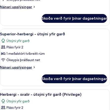
herbergi
Nánari
Nánari upplýsingar
upplýsingar
fyrir
Skoða verð fyrir þínar dagsetningar
Classic-
herbergi
Skoða
Öryggishólf í herbergi, skrifborð, vinn
8
Superior-herbergi - útsýni yfir garð
allar
Útsýni yfir garð
myndir
Pláss fyrir 2
fyrir
Superior-
1 meðalstórt tvíbreitt rúm
herbergi
Ókeypis þráðlaust net
-
Nánari
Nánari upplýsingar
útsýni
upplýsingar
yfir
fyrir
Skoða verð fyrir þínar dagsetningar
Superior-
garð
herbergi
-
Skoða
Öryggishólf í herbergi, skrifborð, vinn
6
útsýni
Herbergi - svalir - útsýni yfir garð (Privilege)
allar
yfir
Útsýni yfir garð
garð
myndir
Pláss fyrir 2
fyrir