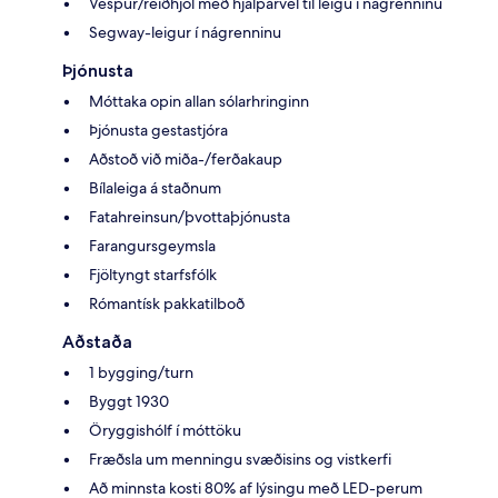
Vespur/reiðhjól með hjálparvél til leigu í nágrenninu
Segway-leigur í nágrenninu
Þjónusta
Móttaka opin allan sólarhringinn
Þjónusta gestastjóra
Aðstoð við miða-/ferðakaup
Bílaleiga á staðnum
Fatahreinsun/þvottaþjónusta
Farangursgeymsla
Fjöltyngt starfsfólk
Rómantísk pakkatilboð
Aðstaða
1 bygging/turn
Byggt 1930
Öryggishólf í móttöku
Fræðsla um menningu svæðisins og vistkerfi
Að minnsta kosti 80% af lýsingu með LED-perum