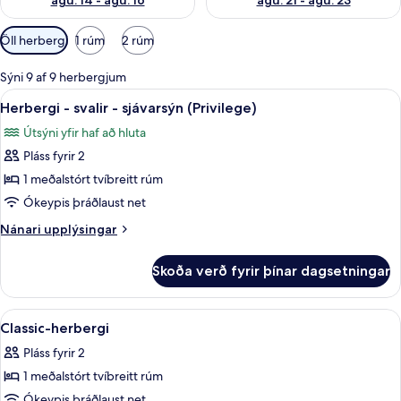
ágú. 14 - ágú. 16
ágú. 21 - ágú. 23
Síur
Öll herbergi
1 rúm
2 rúm
í
boði
Sýni 9 af 9 herbergjum
fyrir
Skoða
Öryggishólf í herbergi, skrifborð, vinn
6
Herbergi - svalir - sjávarsýn (Privilege)
herbergi
allar
Útsýni yfir haf að hluta
myndir
Pláss fyrir 2
fyrir
Herbergi
1 meðalstórt tvíbreitt rúm
-
Ókeypis þráðlaust net
svalir
Nánari
Nánari upplýsingar
-
upplýsingar
sjávarsýn
fyrir
Skoða verð fyrir þínar dagsetningar
Herbergi
(Privilege)
-
svalir
Skoða
Öryggishólf í herbergi, skrifborð, vinn
7
-
Classic-herbergi
allar
sjávarsýn
Pláss fyrir 2
(Privilege)
myndir
1 meðalstórt tvíbreitt rúm
fyrir
Classic-
Ókeypis þráðlaust net