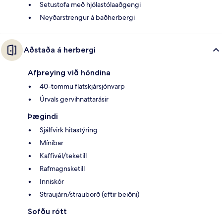
Setustofa með hjólastólaaðgengi
Neyðarstrengur á baðherbergi
Aðstaða á herbergi
Afþreying við höndina
40-tommu flatskjársjónvarp
Úrvals gervihnattarásir
Þægindi
Sjálfvirk hitastýring
Míníbar
Kaffivél/teketill
Rafmagnsketill
Inniskór
Straujárn/strauborð (eftir beiðni)
Sofðu rótt