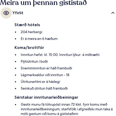
Meira um þennan gististað
Yfirlit
Stærð hótels
204 herbergi
Er á meira en 6 hæðum
Koma/brottför
Innritun hefst: kl. 15:00. Innritun lýkur: á miðnætti
Flýtiútritun í boði
Snemminnritun er háð framboði
Lágmarksaldur við innritun - 18
Útritunartími er á hádegi
Seinkuð útritun háð framboði
Sérstakar innritunarleiðbeiningar
Gestir munu fá tölvupóst innan 72 klst. fyrir komu með
innritunarleiðbeiningum; starfsfólk í afgreiðslu mun taka á
móti gestum við komu á gististaðinn