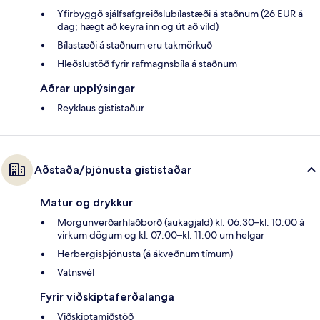
Yfirbyggð sjálfsafgreiðslubílastæði á staðnum (26 EUR á
dag; hægt að keyra inn og út að vild)
Bílastæði á staðnum eru takmörkuð
Hleðslustöð fyrir rafmagnsbíla á staðnum
Aðrar upplýsingar
Reyklaus gististaður
Aðstaða/þjónusta gististaðar
Matur og drykkur
Morgunverðarhlaðborð (aukagjald) kl. 06:30–kl. 10:00 á
virkum dögum og kl. 07:00–kl. 11:00 um helgar
Herbergisþjónusta (á ákveðnum tímum)
Vatnsvél
Fyrir viðskiptaferðalanga
Viðskiptamiðstöð