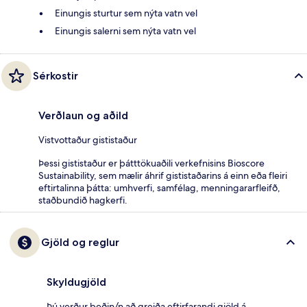
Einungis sturtur sem nýta vatn vel
Einungis salerni sem nýta vatn vel
Sérkostir
Verðlaun og aðild
Vistvottaður gististaður
Þessi gististaður er þátttökuaðili verkefnisins Bioscore
Sustainability, sem mælir áhrif gististaðarins á einn eða fleiri
eftirtalinna þátta: umhverfi, samfélag, menningararfleifð,
staðbundið hagkerfi.
Gjöld og reglur
Skyldugjöld
Þú verður beðin/n að greiða eftirfarandi gjöld á