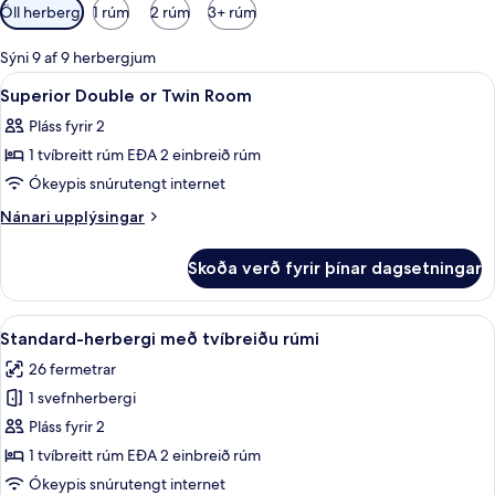
Síur
Öll herbergi
1 rúm
2 rúm
3+ rúm
í
boði
Sýni 9 af 9 herbergjum
fyrir
Skoða
Rúmföt af bestu gerð, rúm með „pill
2
Superior Double or Twin Room
herbergi
allar
Pláss fyrir 2
myndir
1 tvíbreitt rúm EÐA 2 einbreið rúm
fyrir
Superior
Ókeypis snúrutengt internet
Double
Nánari
Nánari upplýsingar
or
upplýsingar
fyrir
Twin
Skoða verð fyrir þínar dagsetningar
Superior
Room
Double
or
Skoða
Rúmföt af bestu gerð, rúm með „pill
8
Twin
Standard-herbergi með tvíbreiðu rúmi
allar
Room
26 fermetrar
myndir
1 svefnherbergi
fyrir
Standard-
Pláss fyrir 2
herbergi
1 tvíbreitt rúm EÐA 2 einbreið rúm
með
Ókeypis snúrutengt internet