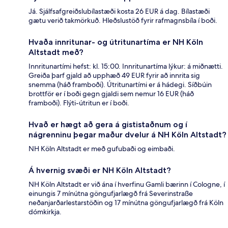
Já. Sjálfsafgreiðslubílastæði kosta 26 EUR á dag. Bílastæði
gætu verið takmörkuð. Hleðslustöð fyrir rafmagnsbíla í boði.
Hvaða innritunar- og útritunartíma er NH Köln
Altstadt með?
Innritunartími hefst: kl. 15:00. Innritunartíma lýkur: á miðnætti.
Greiða þarf gjald að upphæð 49 EUR fyrir að innrita sig
snemma (háð framboði). Útritunartími er á hádegi. Síðbúin
brottför er í boði gegn gjaldi sem nemur 16 EUR (háð
framboði). Flýti-útritun er í boði.
Hvað er hægt að gera á gististaðnum og í
nágrenninu þegar maður dvelur á NH Köln Altstadt?
NH Köln Altstadt er með gufubaði og eimbaði.
Á hvernig svæði er NH Köln Altstadt?
NH Köln Altstadt er við ána í hverfinu Gamli bærinn í Cologne, í
einungis 7 mínútna göngufjarlægð frá Severinstraße
neðanjarðarlestarstöðin og 17 mínútna göngufjarlægð frá Köln
dómkirkja.