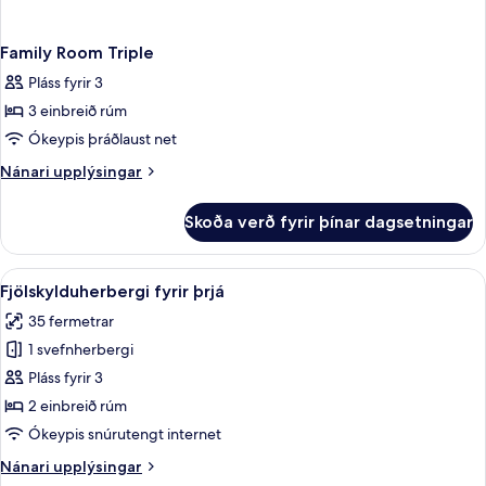
Family Room Triple
Pláss fyrir 3
3 einbreið rúm
Ókeypis þráðlaust net
Nánari
Nánari upplýsingar
upplýsingar
fyrir
Skoða verð fyrir þínar dagsetningar
Family
Room
Triple
Skoða
Fjölskylduherbergi fyrir þrjá | Rúmfö
7
Fjölskylduherbergi fyrir þrjá
allar
35 fermetrar
myndir
1 svefnherbergi
fyrir
Fjölskylduherbergi
Pláss fyrir 3
fyrir
2 einbreið rúm
þrjá
Ókeypis snúrutengt internet
Nánari
Nánari upplýsingar
upplýsingar