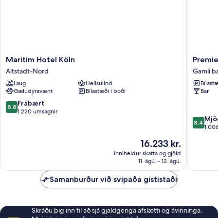
Maritim
Premier
Maritim Hotel Köln
Premie
Hotel
Inn
Altstadt-Nord
Gamli b
Köln
Köln
Laug
Heilsulind
Bílastæ
Altstadt-
City
Gæludýravænt
Bílastæði í boði
Bar
Nord
Süd
Gamli
8.8
Frábært
8,8
bærinn
af
1.220 umsagnir
8.4
Mjö
í
10,
8,4
af
1.00
Cologne
Frábært,
10,
1.220
Verðið
16.233 kr.
Mjög
umsagnir
er
gott,
inniheldur skatta og gjöld
16.233 kr.
11. ágú. - 12. ágú.
1.006
umsagni
Samanburður við svipaða gististaði
Skráðu þig inn til að sjá gjaldgenga afslætti og ávinninga.