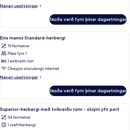
tvíbreiðu
Nánari
Nánari upplýsingar
rúmi
upplýsingar
fyrir
Skoða verð fyrir þínar dagsetningar
Standard-
herbergi
með
Skoða
Eins manns Standard-herbergi | Rúmf
6
tvíbreiðu
Eins manns Standard-herbergi
allar
rúmi
19 fermetrar
myndir
Pláss fyrir 1
fyrir
Eins
1 einbreitt rúm
manns
Ókeypis snúrutengt internet
Standard-
Nánari
Nánari upplýsingar
herbergi
upplýsingar
fyrir
Skoða verð fyrir þínar dagsetningar
Eins
manns
Standard-
Skoða
Superior-herbergi með tvíbreiðu rúmi 
10
herbergi
Superior-herbergi með tvíbreiðu rúmi - útsýni yfir port
allar
34 fermetrar
myndir
1 svefnherbergi
fyrir