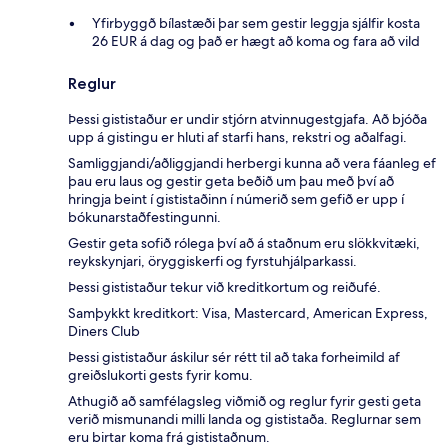
Yfirbyggð bílastæði þar sem gestir leggja sjálfir kosta
26 EUR á dag og það er hægt að koma og fara að vild
Reglur
Þessi gististaður er undir stjórn atvinnugestgjafa. Að bjóða
upp á gistingu er hluti af starfi hans, rekstri og aðalfagi.
Samliggjandi/aðliggjandi herbergi kunna að vera fáanleg ef
þau eru laus og gestir geta beðið um þau með því að
hringja beint í gististaðinn í númerið sem gefið er upp í
bókunarstaðfestingunni.
Gestir geta sofið rólega því að á staðnum eru slökkvitæki,
reykskynjari, öryggiskerfi og fyrstuhjálparkassi.
Þessi gististaður tekur við kreditkortum og reiðufé.
Samþykkt kreditkort: Visa, Mastercard, American Express,
Diners Club
Þessi gististaður áskilur sér rétt til að taka forheimild af
greiðslukorti gests fyrir komu.
Athugið að samfélagsleg viðmið og reglur fyrir gesti geta
verið mismunandi milli landa og gististaða. Reglurnar sem
eru birtar koma frá gististaðnum.