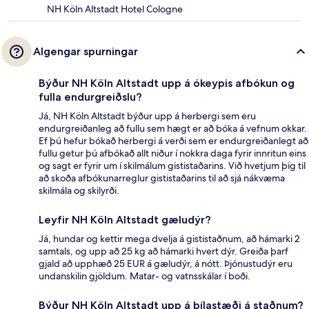
NH Köln Altstadt Hotel Cologne
Algengar spurningar
Býður NH Köln Altstadt upp á ókeypis afbókun og
fulla endurgreiðslu?
Já, NH Köln Altstadt býður upp á herbergi sem eru
endurgreiðanleg að fullu sem hægt er að bóka á vefnum okkar.
Ef þú hefur bókað herbergi á verði sem er endurgreiðanlegt að
fullu getur þú afbókað allt niður í nokkra daga fyrir innritun eins
og sagt er fyrir um í skilmálum gististaðarins. Við hvetjum þig til
að skoða afbókunarreglur gististaðarins til að sjá nákvæma
skilmála og skilyrði.
Leyfir NH Köln Altstadt gæludýr?
Já, hundar og kettir mega dvelja á gististaðnum, að hámarki 2
samtals, og upp að 25 kg að hámarki hvert dýr. Greiða þarf
gjald að upphæð 25 EUR á gæludýr, á nótt. Þjónustudýr eru
undanskilin gjöldum. Matar- og vatnsskálar í boði.
Býður NH Köln Altstadt upp á bílastæði á staðnum?