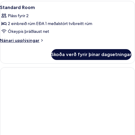
(Double)
Skoða
Handheldur sturtuhaus
1
Standard Room
allar
Pláss fyrir 2
myndir
2 einbreið rúm EÐA 1 meðalstórt tvíbreitt rúm
fyrir
Standard
Ókeypis þráðlaust net
Room
Nánari
Nánari upplýsingar
upplýsingar
fyrir
Skoða verð fyrir þínar dagsetningar
Standard
Room