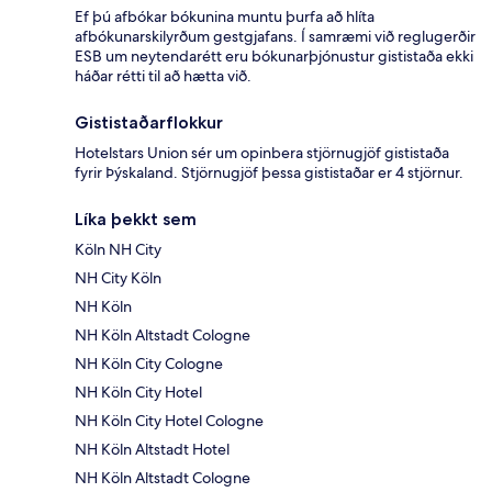
Ef þú afbókar bókunina muntu þurfa að hlíta
afbókunarskilyrðum gestgjafans. Í samræmi við reglugerðir
ESB um neytendarétt eru bókunarþjónustur gististaða ekki
háðar rétti til að hætta við.
Gististaðarflokkur
Hotelstars Union sér um opinbera stjörnugjöf gististaða
fyrir Þýskaland. Stjörnugjöf þessa gististaðar er 4 stjörnur.
Líka þekkt sem
Köln NH City
NH City Köln
NH Köln
NH Köln Altstadt Cologne
NH Köln City Cologne
NH Köln City Hotel
NH Köln City Hotel Cologne
NH Köln Altstadt Hotel
NH Köln Altstadt Cologne