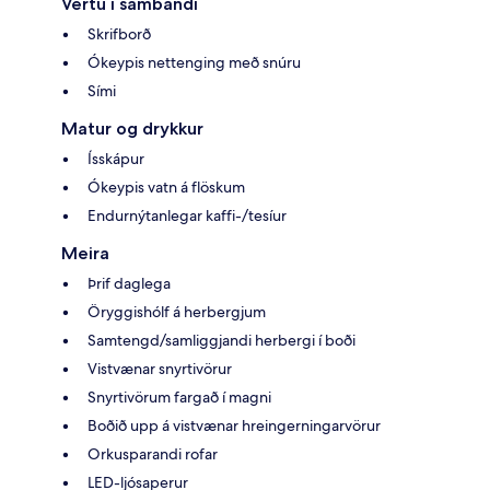
Vertu í sambandi
Skrifborð
Ókeypis nettenging með snúru
Sími
Matur og drykkur
Ísskápur
Ókeypis vatn á flöskum
Endurnýtanlegar kaffi-/tesíur
Meira
Þrif daglega
Öryggishólf á herbergjum
Samtengd/samliggjandi herbergi í boði
Vistvænar snyrtivörur
Snyrtivörum fargað í magni
Boðið upp á vistvænar hreingerningarvörur
Orkusparandi rofar
LED-ljósaperur