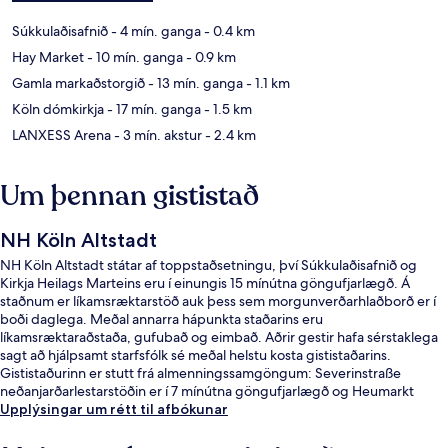
Súkkulaðisafnið
- 4 mín. ganga
- 0.4 km
Hay Market
- 10 mín. ganga
- 0.9 km
Gamla markaðstorgið
- 13 mín. ganga
- 1.1 km
Köln dómkirkja
- 17 mín. ganga
- 1.5 km
LANXESS Arena
- 3 mín. akstur
- 2.4 km
Um þennan gististað
NH Köln Altstadt
NH Köln Altstadt státar af toppstaðsetningu, því Súkkulaðisafnið og
Kirkja Heilags Marteins eru í einungis 15 mínútna göngufjarlægð. Á
staðnum er líkamsræktarstöð auk þess sem morgunverðarhlaðborð er í
boði daglega. Meðal annarra hápunkta staðarins eru
líkamsræktaraðstaða, gufubað og eimbað. Aðrir gestir hafa sérstaklega
sagt að hjálpsamt starfsfólk sé meðal helstu kosta gististaðarins.
Gististaðurinn er stutt frá almenningssamgöngum: Severinstraße
neðanjarðarlestarstöðin er í 7 mínútna göngufjarlægð og Heumarkt
neðanjarðarlestarstöðin í 10 mínútna.
Upplýsingar um rétt til afbókunar