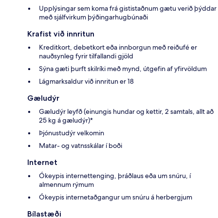
Upplýsingar sem koma frá gististaðnum gætu verið þýddar
með sjálfvirkum þýðingarhugbúnaði
Krafist við innritun
Kreditkort, debetkort eða innborgun með reiðufé er
nauðsynleg fyrir tilfallandi gjöld
Sýna gæti þurft skilríki með mynd, útgefin af yfirvöldum
Lágmarksaldur við innritun er 18
Gæludýr
Gæludýr leyfð (einungis hundar og kettir, 2 samtals, allt að
25 kg á gæludýr)*
Þjónustudýr velkomin
Matar- og vatnsskálar í boði
Internet
Ókeypis internettenging, þráðlaus eða um snúru, í
almennum rýmum
Ókeypis internetaðgangur um snúru á herbergjum
Bílastæði