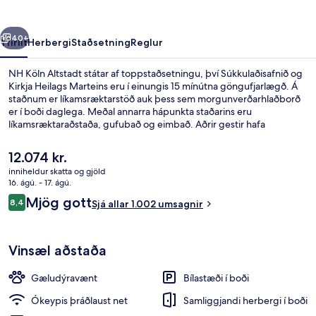
rra
Næsta
40+
Yfirlit
Herbergi
Staðsetning
Reglur
NH Köln Altstadt státar af toppstaðsetningu, því Súkkulaðisafnið og
Kirkja Heilags Marteins eru í einungis 15 mínútna göngufjarlægð. Á
staðnum er líkamsræktarstöð auk þess sem morgunverðarhlaðborð
er í boði daglega. Meðal annarra hápunkta staðarins eru
líkamsræktaraðstaða, gufubað og eimbað. Aðrir gestir hafa
sérstaklega sagt að hjálpsamt starfsfólk sé meðal helstu kosta
gististaðarins. Gististaðurinn er stutt frá almenningssamgöngum:
Núverandi
12.074 kr.
Severinstraße neðanjarðarlestarstöðin er í 7 mínútna göngufjarlægð
verð
inniheldur skatta og gjöld
og Heumarkt neðanjarðarlestarstöðin í 10 mínútna.
er
16. ágú. - 17. ágú.
Morgunverðarhlaðborð daglega gegn 
12.074 kr.
Umsagnir
Mjög gott
8,4
Sjá allar 1.002 umsagnir
8,4 af 10
Vinsæl aðstaða
Gæludýravænt
Bílastæði í boði
Ókeypis þráðlaust net
Samliggjandi herbergi í boði