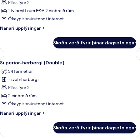
Superior-
Pláss fyrir 2
herbergi
1 tvíbreitt rúm EÐA 2 einbreið rúm
með
Ókeypis snúrutengt internet
tvíbreiðu
Nánari
Nánari upplýsingar
rúmi
upplýsingar
-
fyrir
Skoða verð fyrir þínar dagsetningar
Superior-
útsýni
herbergi
yfir
með
Skoða
Rúmföt af bestu gerð, rúm með „pill
port
6
tvíbreiðu
Superior-herbergi (Double)
allar
rúmi
34 fermetrar
-
myndir
útsýni
1 svefnherbergi
fyrir
yfir
Superior-
Pláss fyrir 2
port
herbergi
2 einbreið rúm
(Double)
Ókeypis snúrutengt internet
Nánari
Nánari upplýsingar
upplýsingar
fyrir
Skoða verð fyrir þínar dagsetningar
Superior-
herbergi