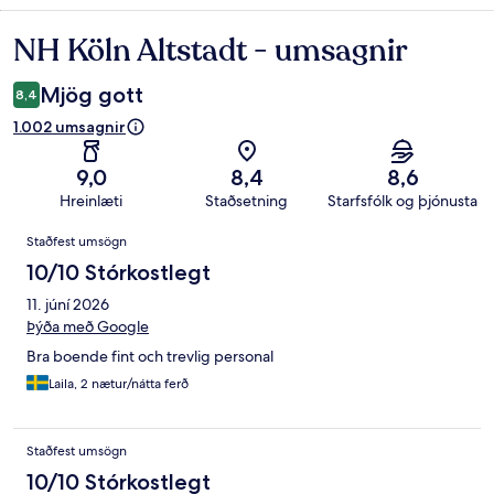
NH Köln Altstadt - umsagnir
Umsagnir
Mjög gott
8,4
1.002 umsagnir
9,0
8,4
8,6
Hreinlæti
Staðsetning
Starfsfólk og þjónusta
Umsagnir
Staðfest umsögn
10/10 Stórkostlegt
11. júní 2026
Þýða með Google
Bra boende fint och trevlig personal
Laila, 2 nætur/nátta ferð
Staðfest umsögn
10/10 Stórkostlegt