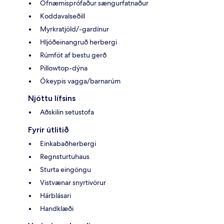
Ofnæmisprófaður sængurfatnaður
Koddavalseðill
Myrkratjöld/-gardínur
Hljóðeinangruð herbergi
Rúmföt af bestu gerð
Pillowtop-dýna
Ókeypis vagga/barnarúm
Njóttu lífsins
Aðskilin setustofa
Fyrir útlitið
Einkabaðherbergi
Regnsturtuhaus
Sturta eingöngu
Vistvænar snyrtivörur
Hárblásari
Handklæði