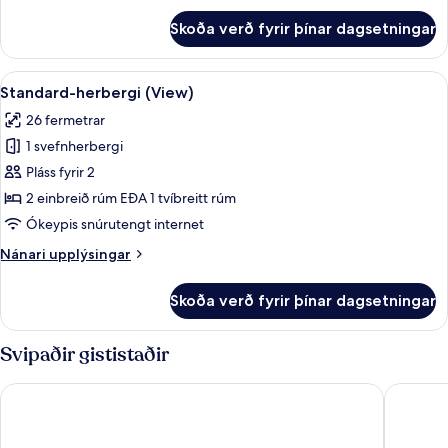
fyrir
Skoða verð fyrir þínar dagsetningar
Fjölskylduherbergi
fyrir
þrjá
Skoða
Rúmföt af bestu gerð, rúm með „pill
8
Standard-herbergi (View)
allar
26 fermetrar
myndir
1 svefnherbergi
fyrir
Standard-
Pláss fyrir 2
herbergi
2 einbreið rúm EÐA 1 tvíbreitt rúm
(View)
Ókeypis snúrutengt internet
Nánari
Nánari upplýsingar
upplýsingar
fyrir
Skoða verð fyrir þínar dagsetningar
Standard-
herbergi
(View)
Svipaðir gististaðir
Maritim Hotel Köln
Premier 