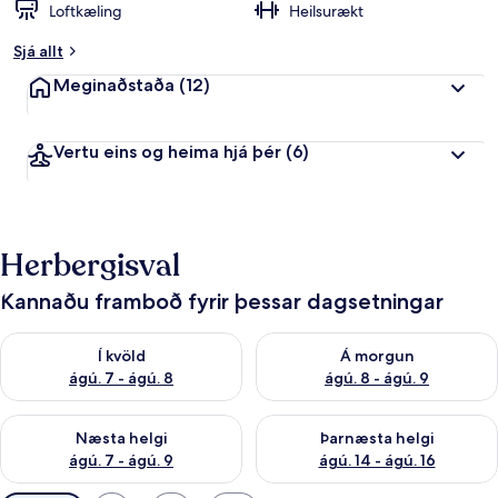
Loftkæling
Heilsurækt
Sjá allt
Meginaðstaða
(12)
Vertu eins og heima hjá þér
(6)
Herbergisval
Kannaðu framboð fyrir þessar dagsetningar
Athuga framboð í kvöld ágú. 7 - ágú. 8
Athuga framboð á morgun ágú.
Í kvöld
Á morgun
ágú. 7 - ágú. 8
ágú. 8 - ágú. 9
Athuga framboð næstu helgi ágú. 7 - ágú. 9
Athuga framboð þarnæstu helgi
Næsta helgi
Þarnæsta helgi
ágú. 7 - ágú. 9
ágú. 14 - ágú. 16