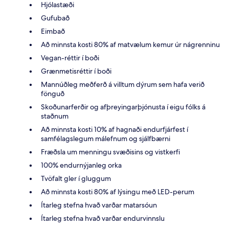
Hjólastæði
Gufubað
Eimbað
Að minnsta kosti 80% af matvælum kemur úr nágrenninu
Vegan-réttir í boði
Grænmetisréttir í boði
Mannúðleg meðferð á villtum dýrum sem hafa verið
fönguð
Skoðunarferðir og afþreyingarþjónusta í eigu fólks á
staðnum
Að minnsta kosti 10% af hagnaði endurfjárfest í
samfélagslegum málefnum og sjálfbærni
Fræðsla um menningu svæðisins og vistkerfi
100% endurnýjanleg orka
Tvöfalt gler í gluggum
Að minnsta kosti 80% af lýsingu með LED-perum
Ítarleg stefna hvað varðar matarsóun
Ítarleg stefna hvað varðar endurvinnslu