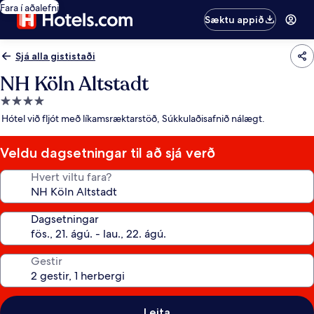
Fara í aðalefni
Sæktu appið
Sjá alla gististaði
NH Köln Altstadt
4.0
stjörnu
Hótel við fljót með líkamsræktarstöð, Súkkulaðisafnið nálægt.
gististaður
Veldu dagsetningar til að sjá verð
Hvert viltu fara?
Dagsetningar
Gestir
Leita