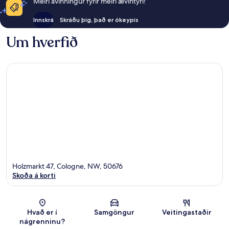
Meiri ávinningur fyrir meiri ævintýri!
Innskrá
Skráðu þig, það er ókeypis
Um hverfið
Holzmarkt 47, Cologne, NW, 50676
Skoða á korti
Kort
Hvað er í
Samgöngur
Veitingastaðir
nágrenninu?