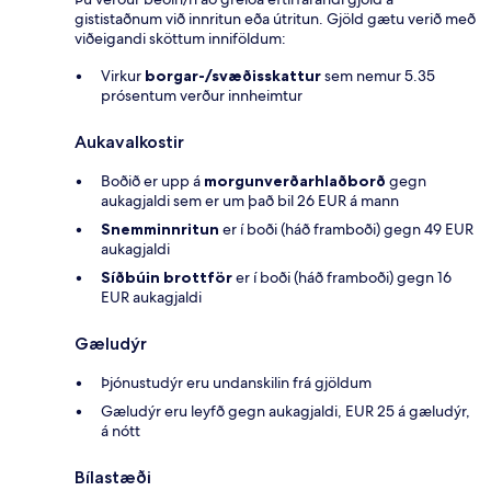
gististaðnum við innritun eða útritun. Gjöld gætu verið með
viðeigandi sköttum inniföldum:
Virkur
borgar-/svæðisskattur
sem nemur 5.35
prósentum verður innheimtur
Aukavalkostir
Boðið er upp á
morgunverðarhlaðborð
gegn
aukagjaldi sem er um það bil 26 EUR á mann
Snemminnritun
er í boði (háð framboði) gegn 49 EUR
aukagjaldi
Síðbúin brottför
er í boði (háð framboði) gegn 16
EUR aukagjaldi
Gæludýr
Þjónustudýr eru undanskilin frá gjöldum
Gæludýr eru leyfð gegn aukagjaldi, EUR 25 á gæludýr,
á nótt
Bílastæði