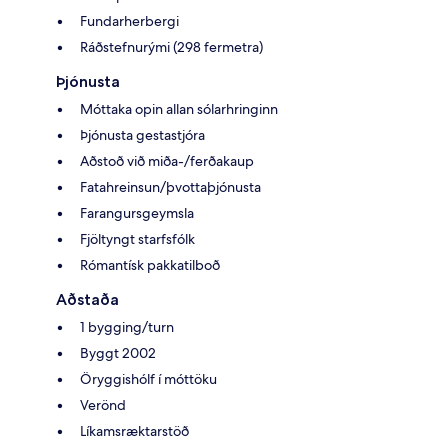
Fundarherbergi
Ráðstefnurými (298 fermetra)
Þjónusta
Móttaka opin allan sólarhringinn
Þjónusta gestastjóra
Aðstoð við miða-/ferðakaup
Fatahreinsun/þvottaþjónusta
Farangursgeymsla
Fjöltyngt starfsfólk
Rómantísk pakkatilboð
Aðstaða
1 bygging/turn
Byggt 2002
Öryggishólf í móttöku
Verönd
Líkamsræktarstöð