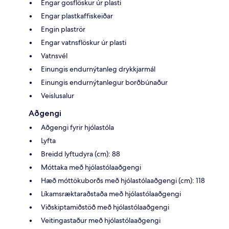
Engar gosflöskur úr plasti
Engar plastkaffiskeiðar
Engin plaströr
Engar vatnsflöskur úr plasti
Vatnsvél
Einungis endurnýtanleg drykkjarmál
Einungis endurnýtanlegur borðbúnaður
Veislusalur
Aðgengi
Aðgengi fyrir hjólastóla
Lyfta
Breidd lyftudyra (cm): 88
Móttaka með hjólastólaaðgengi
Hæð móttökuborðs með hjólastólaaðgengi (cm): 118
Líkamsræktaraðstaða með hjólastólaaðgengi
Viðskiptamiðstöð með hjólastólaaðgengi
Veitingastaður með hjólastólaaðgengi