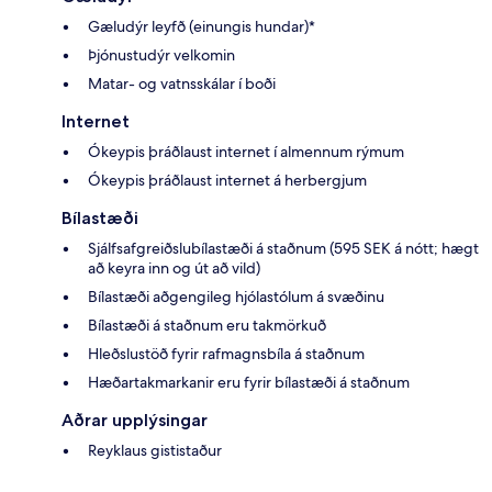
Gæludýr leyfð (einungis hundar)*
Þjónustudýr velkomin
Matar- og vatnsskálar í boði
Internet
Ókeypis þráðlaust internet í almennum rýmum
Ókeypis þráðlaust internet á herbergjum
Bílastæði
Sjálfsafgreiðslubílastæði á staðnum (595 SEK á nótt; hægt
að keyra inn og út að vild)
Bílastæði aðgengileg hjólastólum á svæðinu
Bílastæði á staðnum eru takmörkuð
Hleðslustöð fyrir rafmagnsbíla á staðnum
Hæðartakmarkanir eru fyrir bílastæði á staðnum
Aðrar upplýsingar
Reyklaus gististaður