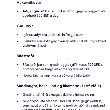
Aukavalkostir
Aðgangur að heilsulind
er í boði gegn aukagjaldi að
upphæð 895 SEK á dag
Gæludýr
Þjónustudýr eru undanskilin frá gjöldum
Gæludýr eru leyfð gegn aukagjaldi, SEK 300 fyrir hvert
gistirými, á nótt
Bílastæði
Bílastæði þar sem gestir leggja sjálfir kosta 595 SEK á
nótt og það er hægt að koma og fara að vild
Hæðartakmarkanir kunna að vera á bílastæði.
Sundlaugar, heilsulind og líkamsrækt (ef við á)
Gestir undir 18 ára mega ekki nota heilsulindina.
Nuddþjónusta og heilsulind eru í boði gegn pöntun,
sem hægt er að framkvæma með því að hafa samband
við gististaðinn fyrir komu í númerinu í