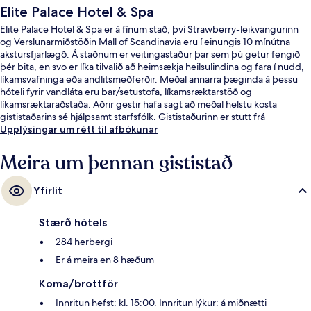
Elite Palace Hotel & Spa
Elite Palace Hotel & Spa er á fínum stað, því Strawberry-leikvangurinn
og Verslunarmiðstöðin Mall of Scandinavia eru í einungis 10 mínútna
akstursfjarlægð. Á staðnum er veitingastaður þar sem þú getur fengið
þér bita, en svo er líka tilvalið að heimsækja heilsulindina og fara í nudd,
líkamsvafninga eða andlitsmeðferðir. Meðal annarra þæginda á þessu
hóteli fyrir vandláta eru bar/setustofa, líkamsræktarstöð og
líkamsræktaraðstaða. Aðrir gestir hafa sagt að meðal helstu kosta
gististaðarins sé hjálpsamt starfsfólk. Gististaðurinn er stutt frá
almenningssamgöngum: S:t Eriksplan lestarstöðin er í 12 mínútna
Upplýsingar um rétt til afbókunar
göngufjarlægð.
Meira um þennan gististað
Yfirlit
Stærð hótels
284 herbergi
Er á meira en 8 hæðum
Koma/brottför
Innritun hefst: kl. 15:00. Innritun lýkur: á miðnætti