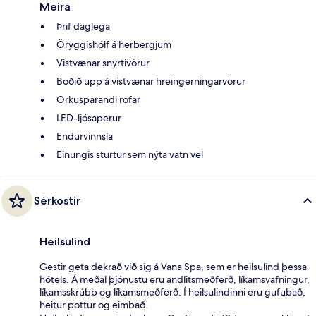
Meira
Þrif daglega
Öryggishólf á herbergjum
Vistvænar snyrtivörur
Boðið upp á vistvænar hreingerningarvörur
Orkusparandi rofar
LED-ljósaperur
Endurvinnsla
Einungis sturtur sem nýta vatn vel
Sérkostir
Heilsulind
Gestir geta dekrað við sig á Vana Spa, sem er heilsulind þessa
hótels. Á meðal þjónustu eru andlitsmeðferð, líkamsvafningur,
líkamsskrúbb og líkamsmeðferð. Í heilsulindinni eru gufubað,
heitur pottur og eimbað.