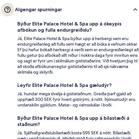
Algengar spurningar
Býður Elite Palace Hotel & Spa upp á ókeypis
afbókun og fulla endurgreiðslu?
Já, Elite Palace Hotel & Spa býður upp á herbergi sem eru
endurgreiðanleg að fullu sem hægt er að bóka á vefnum okkar.
Ef þú hefur bókað herbergi á verði sem er endurgreiðanlegt að
fullu getur þú afbókað allt niður í nokkra daga fyrir innritun eins
og sagt er fyrir um í skilmálum gististaðarins. Við hvetjum þig til
að skoða afbókunarreglur gististaðarins til að sjá nákvæma
skilmála og skilyrði.
Leyfir Elite Palace Hotel & Spa gæludýr?
Já, hundar mega dvelja á gististaðnum. Greiða þarf gjald að
upphæð 300 SEK fyrir hvert gistirými, á nótt. Þjónustudýr eru
undanskilin gjöldum. Matar- og vatnsskálar í boði.
Býður Elite Palace Hotel & Spa upp á bílastæði á
staðnum?
Já. Sjálfsafgreiðslubílastæði kosta 595 SEK á nótt. Bílastæði
gætu verið takmörkuð. Hleðslustöð fyrir rafmagnsbíla í boði.