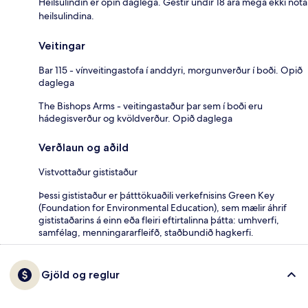
Heilsulindin er opin daglega. Gestir undir 18 ára mega ekki nota
heilsulindina.
Veitingar
Bar 115 - vínveitingastofa í anddyri, morgunverður í boði. Opið
daglega
The Bishops Arms - veitingastaður þar sem í boði eru
hádegisverður og kvöldverður. Opið daglega
Verðlaun og aðild
Vistvottaður gististaður
Þessi gististaður er þátttökuaðili verkefnisins Green Key
(Foundation for Environmental Education), sem mælir áhrif
gististaðarins á einn eða fleiri eftirtalinna þátta: umhverfi,
samfélag, menningararfleifð, staðbundið hagkerfi.
Gjöld og reglur