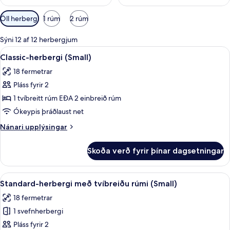
Síur
Öll herbergi
1 rúm
2 rúm
í
boði
Sýni 12 af 12 herbergjum
fyrir
Skoða
Classic-herbergi (Small) | Míníbar, öry
7
Classic-herbergi (Small)
herbergi
allar
18 fermetrar
myndir
Pláss fyrir 2
fyrir
Classic-
1 tvíbreitt rúm EÐA 2 einbreið rúm
herbergi
Ókeypis þráðlaust net
(Small)
Nánari
Nánari upplýsingar
upplýsingar
fyrir
Skoða verð fyrir þínar dagsetningar
Classic-
herbergi
(Small)
Skoða
Standard-herbergi með tvíbreiðu rúmi (
8
Standard-herbergi með tvíbreiðu rúmi (Small)
allar
18 fermetrar
myndir
1 svefnherbergi
fyrir
Standard-
Pláss fyrir 2