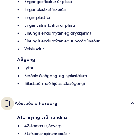
Engar gosflöskur úr plasti
Engar plastkaffiskeiðar
Engin plaströr
Engar vatnsflöskur úr plasti
Einungis endurnýtanleg drykkjarmál
Einungis endurnýtanlegur borðbúnaður
Veislusalur
Aðgengi
Lyfta
Ferðaleið aðgengileg hjólastólum
Bílastæði með hjólastólaaðgengi
Aðstaða á herbergi
Afþreying við höndina
42-tommu sjónvarp
Stafrænar sjónvarpsrásir