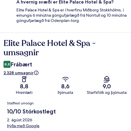
Á hvernig svæði er Elite Palace Hotel & Spa?
Elite Palace Hotel & Spa er í hverfinu Miðborg Stokkhólms, í
einungis 6 mínútna göngufjarlægð frá Norrtull og 10 mínútna
göngufjarlægð frá Odenplan-torg.
Elite Palace Hotel & Spa -
Umsagnir
umsagnir
Frábært
8,8
2.328 umsagnir
8,8
8,6
9,0
Hreinlæti
Þjónusta
Starfsfólk og þjónusta
Umsagnir
Staðfest umsögn
10/10 Stórkostlegt
2. ágúst 2026
Þýða með Google