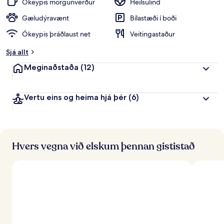
Ókeypis morgunverður
Heilsulind
Gæludýravænt
Bílastæði í boði
Ókeypis þráðlaust net
Veitingastaður
Sjá allt
Meginaðstaða
(12)
Vertu eins og heima hjá þér
(6)
Hvers vegna við elskum þennan gististað