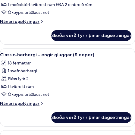
herbergi
1 meðalstórt tvíbreitt rúm EÐA 2 einbreið rúm
með
Ókeypis þráðlaust net
tvíbreiðu
Nánari
Nánari upplýsingar
rúmi
upplýsingar
(Small)
fyrir
Skoða verð fyrir þínar dagsetningar
Standard-
herbergi
með
Skoða
Classic-herbergi - engir gluggar (Sleep
5
tvíbreiðu
Classic-herbergi - engir gluggar (Sleeper)
allar
rúmi
18 fermetrar
(Small)
myndir
1 svefnherbergi
fyrir
Classic-
Pláss fyrir 2
herbergi
1 tvíbreitt rúm
-
Ókeypis þráðlaust net
engir
Nánari
Nánari upplýsingar
gluggar
upplýsingar
(Sleeper)
fyrir
Skoða verð fyrir þínar dagsetningar
Classic-
herbergi
-
Skoða
Classic-stúdíóíbúð | Míníbar, öryggishó