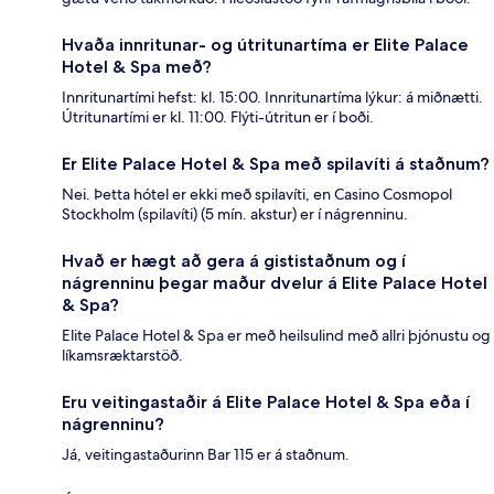
Hvaða innritunar- og útritunartíma er Elite Palace
Hotel & Spa með?
Innritunartími hefst: kl. 15:00. Innritunartíma lýkur: á miðnætti.
Útritunartími er kl. 11:00. Flýti-útritun er í boði.
Er Elite Palace Hotel & Spa með spilavíti á staðnum?
Nei. Þetta hótel er ekki með spilavíti, en Casino Cosmopol
Stockholm (spilavíti) (5 mín. akstur) er í nágrenninu.
Hvað er hægt að gera á gististaðnum og í
nágrenninu þegar maður dvelur á Elite Palace Hotel
& Spa?
Elite Palace Hotel & Spa er með heilsulind með allri þjónustu og
líkamsræktarstöð.
Eru veitingastaðir á Elite Palace Hotel & Spa eða í
nágrenninu?
Já, veitingastaðurinn Bar 115 er á staðnum.