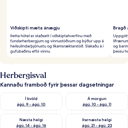
Viðskipti mæta ánægju
Bragð 
Þetta hótel er staðsett í viðskiptahverfinu með
Uppgötv
fundarherbergjum og vinnustöðvum og býður upp á
lífrænu
heilsulindarþjónustu og líkamsræktarstöð. Slakaðu á í
og barin
gufubaðinu eftir vinnu.
þessu hó
Herbergisval
Kannaðu framboð fyrir þessar dagsetningar
Athuga framboð í kvöld ágú. 9 - ágú. 10
Athuga framboð á morgun ágú.
Í kvöld
Á morgun
ágú. 9 - ágú. 10
ágú. 10 - ágú. 11
Athuga framboð næstu helgi ágú. 14 - ágú. 16
Athuga framboð þarnæstu helg
Næsta helgi
Þarnæsta helgi
ágú. 14 - ágú. 16
ágú. 21 - ágú. 23