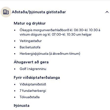
Aðstaða/þjónusta gististaðar
Matur og drykkur
Ókeypis morgunverðarhlaðborð kl. 06:30–kl. 10:30 á
virkum dögum og kl. 07:00–kl. 10:30 um helgar
Veitingastaður
Bar/setustofa
Herbergisþjónusta (á ákveðnum tímum)
Áhugavert að gera
Golf í nágrenninu
Fyrir viðskiptaferðalanga
Viðskiptamiðstöð
7 fundarherbergi
Tölvuaðstaða
Þjónusta