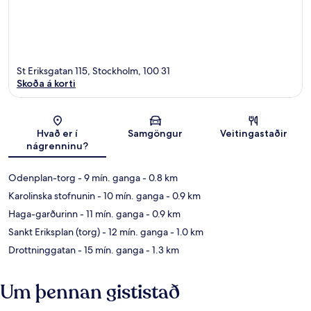
St Eriksgatan 115, Stockholm, 100 31
Skoða á korti
Kort
Hvað er í
Samgöngur
Veitingastaðir
nágrenninu?
Odenplan-torg
- 9 mín. ganga
- 0.8 km
Karolinska stofnunin
- 10 mín. ganga
- 0.9 km
Haga-garðurinn
- 11 mín. ganga
- 0.9 km
Sankt Eriksplan (torg)
- 12 mín. ganga
- 1.0 km
Drottninggatan
- 15 mín. ganga
- 1.3 km
Um þennan gististað