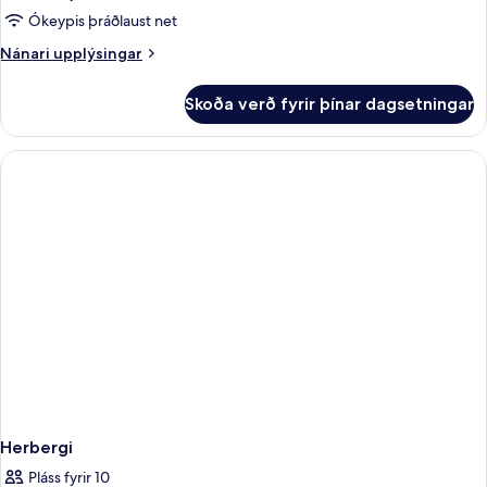
Ókeypis þráðlaust net
Nánari
Nánari upplýsingar
upplýsingar
fyrir
Skoða verð fyrir þínar dagsetningar
Herbergi
Herbergi
Pláss fyrir 10