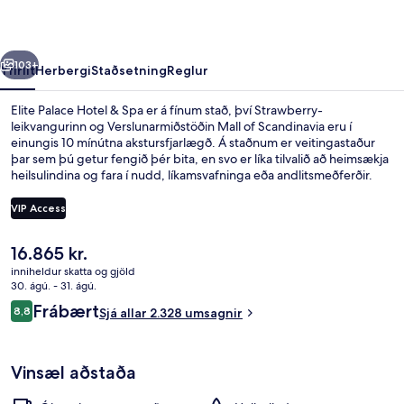
Spa
rra
Næsta
103+
Yfirlit
Herbergi
Staðsetning
Reglur
Elite Palace Hotel & Spa er á fínum stað, því Strawberry-
leikvangurinn og Verslunarmiðstöðin Mall of Scandinavia eru í
einungis 10 mínútna akstursfjarlægð. Á staðnum er veitingastaður
þar sem þú getur fengið þér bita, en svo er líka tilvalið að heimsækja
heilsulindina og fara í nudd, líkamsvafninga eða andlitsmeðferðir.
Meðal annarra þæginda á þessu hóteli fyrir vandláta eru
bar/setustofa, líkamsræktarstöð og líkamsræktaraðstaða. Aðrir gestir
VIP Access
hafa sagt að meðal helstu kosta gististaðarins sé hjálpsamt starfsfólk.
Gististaðurinn er stutt frá almenningssamgöngum: S:t Eriksplan
Núverandi
16.865 kr.
lestarstöðin er í 12 mínútna göngufjarlægð.
Innilaug
verð
inniheldur skatta og gjöld
er
30. ágú. - 31. ágú.
16.865 kr.
Umsagnir
Frábært
8,8
Sjá allar 2.328 umsagnir
8,8 af 10
Vinsæl aðstaða