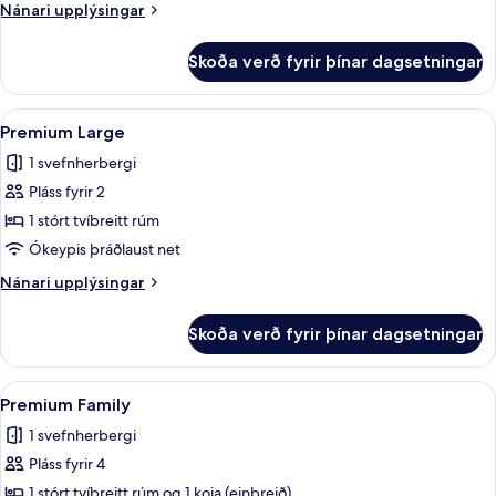
Nánari
Nánari upplýsingar
upplýsingar
fyrir
Skoða verð fyrir þínar dagsetningar
Premium
Small
Skoða
Premium Large | Míníbar, öryggishólf í
4
Premium Large
allar
1 svefnherbergi
myndir
Pláss fyrir 2
fyrir
Premium
1 stórt tvíbreitt rúm
Large
Ókeypis þráðlaust net
Nánari
Nánari upplýsingar
upplýsingar
fyrir
Skoða verð fyrir þínar dagsetningar
Premium
Large
Skoða
Premium Family | Míníbar, öryggishólf í
4
Premium Family
allar
1 svefnherbergi
myndir
Pláss fyrir 4
fyrir
Premium
1 stórt tvíbreitt rúm og 1 koja (einbreið)