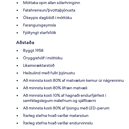
Móttaka opin allan sólarhringinn
Fatahreinsun/þvottaþjónusta
Ókeypis dagblöð í móttöku
Farangursgeymsla
Fjöltyngt starfsfólk
Aðstaða
Byggt 1958
Öryggishólf í móttöku
Líkamsræktarstöð
Heilsulind með fullri þjónustu
Að minnsta kosti 80% af matvælum kemur úr nágrenninu
Að minnsta kosti 80% lífræn matvæli
Að minnsta kosti 10% af hagnaði endurfjárfest í
samfélagslegum málefnum og sjálfbærni
Að minnsta kosti 80% af lýsingu með LED-perum
Ítarleg stefna hvað varðar matarsóun
Ítarleg stefna hvað varðar endurvinnslu