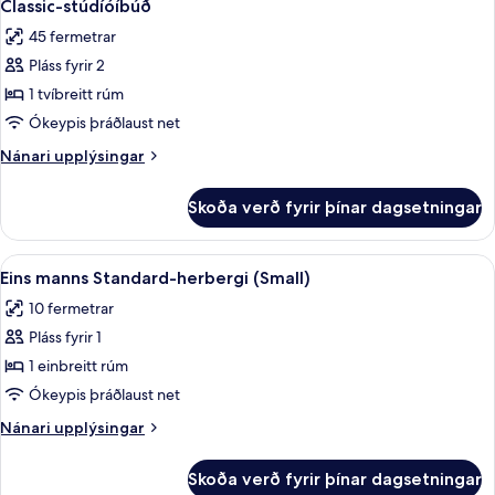
6
engir
Classic-stúdíóíbúð
allar
gluggar
45 fermetrar
(Sleeper)
myndir
Pláss fyrir 2
fyrir
Classic-
1 tvíbreitt rúm
stúdíóíbúð
Ókeypis þráðlaust net
Nánari
Nánari upplýsingar
upplýsingar
fyrir
Skoða verð fyrir þínar dagsetningar
Classic-
stúdíóíbúð
Skoða
Eins manns Standard-herbergi (Small) |
5
Eins manns Standard-herbergi (Small)
allar
10 fermetrar
myndir
Pláss fyrir 1
fyrir
Eins
1 einbreitt rúm
manns
Ókeypis þráðlaust net
Standard-
Nánari
Nánari upplýsingar
herbergi
upplýsingar
(Small)
fyrir
Skoða verð fyrir þínar dagsetningar
Eins