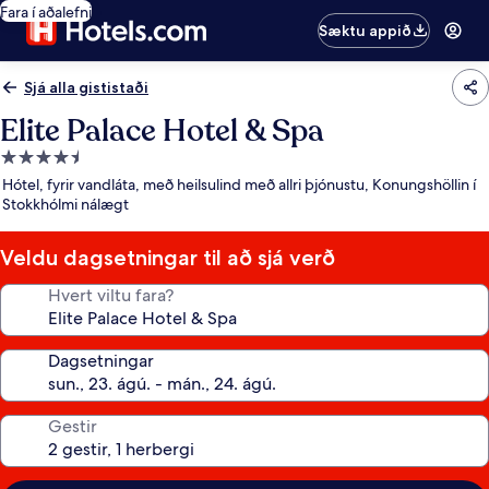
Fara í aðalefni
Sæktu appið
Sjá alla gististaði
Elite Palace Hotel & Spa
4.5
stjörnu
Hótel, fyrir vandláta, með heilsulind með allri þjónustu, Konungshöllin í
gististaður
Stokkhólmi nálægt
Veldu dagsetningar til að sjá verð
Hvert viltu fara?
Dagsetningar
Gestir