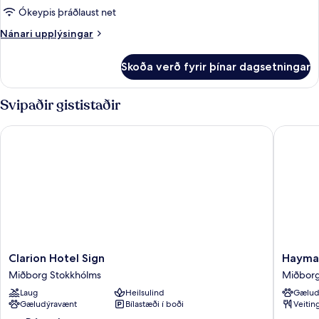
Ókeypis þráðlaust net
Nánari
Nánari upplýsingar
upplýsingar
fyrir
Skoða verð fyrir þínar dagsetningar
Herbergi
Svipaðir gististaðir
Clarion Hotel Sign
Haymarke
Clarion
Haymark
Clarion Hotel Sign
Haymar
Hotel
by
Miðborg Stokkhólms
Miðborg
Sign
Scandic
Laug
Heilsulind
Gælud
Miðborg
Miðbor
Gæludýravænt
Bílastæði í boði
Veitin
Stokkhólms
Stokkhó