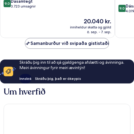
9.0
Dásamlegt
9,0
9.0
Dás
af
3.723 umsagnir
9,0
af
4.01
10,
10,
Dásamlegt,
Verðið
20.040 kr.
Dásamle
3.723
er
4.019
inniheldur skatta og gjöld
umsagnir
20.040 kr.
6. sep. - 7. sep.
umsagni
Samanburður við svipaða gististaði
Skráðu þig inn til að sjá gjaldgenga afslætti og ávinninga.
Meiri ávinningur fyrir meiri ævintýri!
Innskrá
Skráðu þig, það er ókeypis
Um hverfið