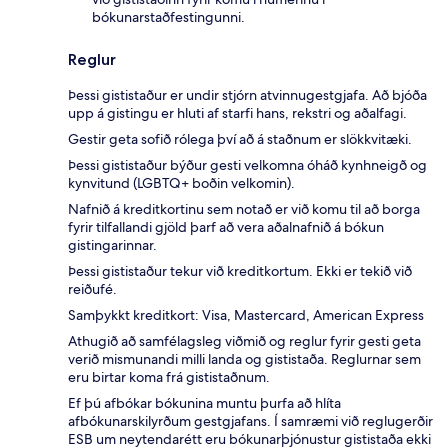
bókunarstaðfestingunni.
Reglur
Þessi gististaður er undir stjórn atvinnugestgjafa. Að bjóða
upp á gistingu er hluti af starfi hans, rekstri og aðalfagi.
Gestir geta sofið rólega því að á staðnum er slökkvitæki.
Þessi gististaður býður gesti velkomna óháð kynhneigð og
kynvitund (LGBTQ+ boðin velkomin).
Nafnið á kreditkortinu sem notað er við komu til að borga
fyrir tilfallandi gjöld þarf að vera aðalnafnið á bókun
gistingarinnar.
Þessi gististaður tekur við kreditkortum. Ekki er tekið við
reiðufé.
Samþykkt kreditkort: Visa, Mastercard, American Express
Athugið að samfélagsleg viðmið og reglur fyrir gesti geta
verið mismunandi milli landa og gististaða. Reglurnar sem
eru birtar koma frá gististaðnum.
Ef þú afbókar bókunina muntu þurfa að hlíta
afbókunarskilyrðum gestgjafans. Í samræmi við reglugerðir
ESB um neytendarétt eru bókunarþjónustur gististaða ekki