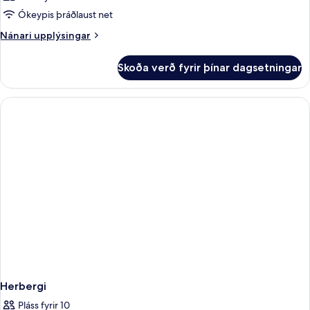
Ókeypis þráðlaust net
Nánari
Nánari upplýsingar
upplýsingar
fyrir
Skoða verð fyrir þínar dagsetningar
Herbergi
Herbergi
Pláss fyrir 10