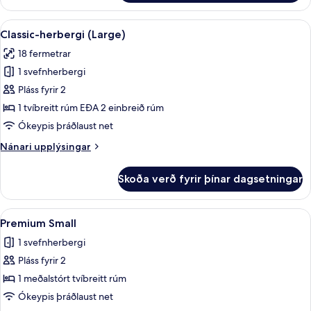
manns
Standard-
Skoða
Classic-herbergi (Large) | Míníbar, öry
5
herbergi
Classic-herbergi (Large)
allar
(Small)
18 fermetrar
myndir
1 svefnherbergi
fyrir
Classic-
Pláss fyrir 2
herbergi
1 tvíbreitt rúm EÐA 2 einbreið rúm
(Large)
Ókeypis þráðlaust net
Nánari
Nánari upplýsingar
upplýsingar
fyrir
Skoða verð fyrir þínar dagsetningar
Classic-
herbergi
(Large)
Skoða
Premium Small | Míníbar, öryggishólf í 
4
Premium Small
allar
1 svefnherbergi
myndir
Pláss fyrir 2
fyrir
Premium
1 meðalstórt tvíbreitt rúm
Small
Ókeypis þráðlaust net