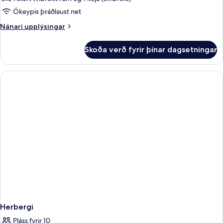
Family
Ókeypis þráðlaust net
Nánari
Nánari upplýsingar
upplýsingar
fyrir
Skoða verð fyrir þínar dagsetningar
Premium
Family
Herbergi
Pláss fyrir 10