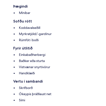
Þægindi
Míníbar
Sofðu rótt
Koddavalseðill
Myrkratjöld/-gardínur
Rúmföt í boði
Fyrir útlitið
Einkabaðherbergi
Baðker eða sturta
Vistvænar snyrtivörur
Handklæði
Vertu í sambandi
Skrifborð
Ókeypis þráðlaust net
Sími