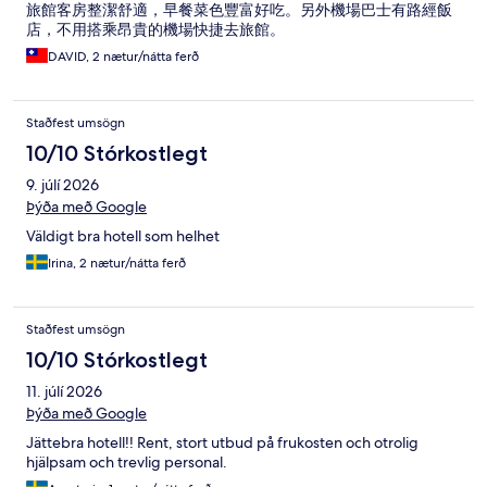
旅館客房整潔舒適，早餐菜色豐富好吃。另外機場巴士有路經飯
店，不用搭乘昂貴的機場快捷去旅館。
DAVID, 2 nætur/nátta ferð
Staðfest umsögn
10/10 Stórkostlegt
9. júlí 2026
Þýða með Google
Väldigt bra hotell som helhet
Irina, 2 nætur/nátta ferð
Staðfest umsögn
10/10 Stórkostlegt
11. júlí 2026
Þýða með Google
Jättebra hotell!! Rent, stort utbud på frukosten och otrolig
hjälpsam och trevlig personal.