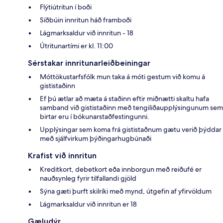
Flýtiútritun í boði
Síðbúin innritun háð framboði
Lágmarksaldur við innritun - 18
Útritunartími er kl. 11:00
Sérstakar innritunarleiðbeiningar
Móttökustarfsfólk mun taka á móti gestum við komu á
gististaðinn
Ef þú ætlar að mæta á staðinn eftir miðnætti skaltu hafa
samband við gististaðinn með tengiliðaupplýsingunum sem
birtar eru í bókunarstaðfestingunni.
Upplýsingar sem koma frá gististaðnum gætu verið þýddar
með sjálfvirkum þýðingarhugbúnaði
Krafist við innritun
Kreditkort, debetkort eða innborgun með reiðufé er
nauðsynleg fyrir tilfallandi gjöld
Sýna gæti þurft skilríki með mynd, útgefin af yfirvöldum
Lágmarksaldur við innritun er 18
Gæludýr