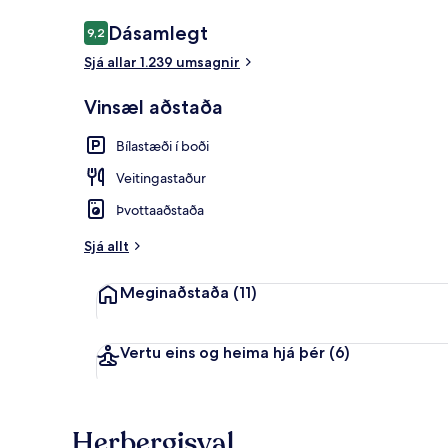
Umsagnir
Dásamlegt
9,2
9,2 af 10
Sjá allar 1.239 umsagnir
Fyrir utan
Vinsæl aðstaða
Bílastæði í boði
Veitingastaður
Þvottaaðstaða
Sjá allt
Meginaðstaða
(11)
Vertu eins og heima hjá þér
(6)
Herbergisval