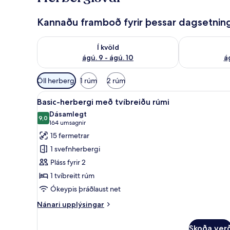
Kannaðu framboð fyrir þessar dagsetnin
Athuga framboð í kvöld ágú. 9 - ágú. 10
Athuga frambo
Í kvöld
ágú. 9 - ágú. 10
ág
Síur
Öll herbergi
1 rúm
2 rúm
í
Skoða
Basic-herbergi með tvíbreiðu r
boði
7
Basic-herbergi með tvíbreiðu rúmi
allar
fyrir
Dásamlegt
myndir
9,0
herbergi
9,0 af 10
(164
164 umsagnir
fyrir
umsagnir)
15 fermetrar
Basic-
1 svefnherbergi
herbergi
Pláss fyrir 2
með
1 tvíbreitt rúm
tvíbreiðu
Ókeypis þráðlaust net
rúmi
Nánari
Nánari upplýsingar
upplýsingar
fyrir
Skoða ver