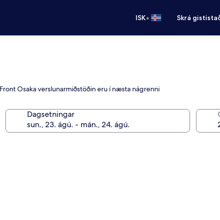
•
ISK
Skrá gistista
 Front Osaka verslunarmiðstöðin eru í næsta nágrenni
Dagsetningar