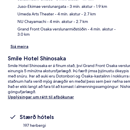
Juso-Ekimae verslunargata
- 3 mín. akstur
- 1.9 km
Kor
Umeda Arts Theater
- 4 mín. akstur
- 2.7 km
NU Chayamachi
- 4 mín. akstur
- 2.7 km
Grand Front Osaka verslunarmiðstöðin
- 4 mín. akstur
-
3.0 km
Sjá meira
Smile Hotel Shinosaka
Smile Hotel Shinosaka er á fínum stað, því Grand Front Osaka verslu
einungis 5 mínútna akstursfjarlægð. Þú færð ýmsa þjónustu ókeypis 
með snúru. Þar að auki eru Dotonbori og Ósaka-kastalinn í nokkurra
staðnum hafa verið mjög ánægðir en meðal þess sem þeir nefna sem s
Það er ekki langt að fara til að komast í almenningssamgöngur: Nish
göngufjarlægð.
Upplýsingar um rétt til afbókunar
Stærð hótels
197 herbergi