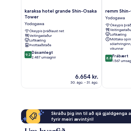
karaksa
remm
karaksa hotel grande Shin-Osaka
remm Shin
hotel
Shin-
Tower
Yodogawa
grande
Osaka
Yodogawa
Ókeypis þráð
Shin-
Yodogawa
Veitingastaðu
Osaka
Ókeypis þráðlaust net
Loftkæling
Veitingastaður
Tower
Móttaka opin
Loftkæling
Yodogawa
sólarhringinn
Þvottaaðstaða
vikunnar
9.2
Dásamlegt
9,2
8.8
Frábært
af
2.487 umsagnir
8,8
af
1.567 umsag
10,
10,
Dásamlegt,
Frábært,
2.487
Verðið
6.654 kr.
1.567
umsagnir
er
umsagnir
30. ágú. - 31. ágú.
6.654 kr.
Skráðu þig inn til að sjá gjaldgenga 
fyrir meiri ævintýri!