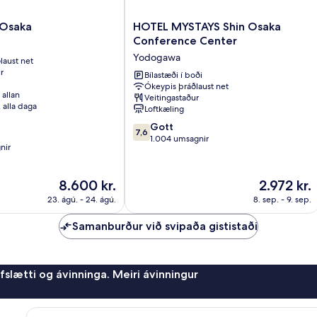
HOTEL
-Osaka
HOTEL MYSTAYS Shin Osaka
MYSTAYS
Conference Center
Shin
Yodogawa
laust net
Osaka
r
Conference
Bílastæði í boði
Ókeypis þráðlaust net
Center
 allan
Veitingastaður
Yodogawa
, alla daga
Loftkæling
7.6
Gott
7,6
af
1.004 umsagnir
nir
10,
Gott,
1.004
Verðið
Verðið
8.600 kr.
2.972 kr.
umsagnir
er
er
23. ágú. - 24. ágú.
8. sep. - 9. sep.
8.600 kr.
2.972 kr.
Samanburður við svipaða gististaði
afslætti og ávinninga. Meiri ávinningur