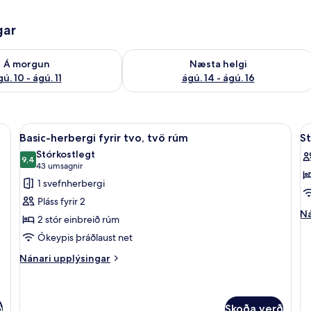
gar
ð á morgun ágú. 10 - ágú. 11
Athuga framboð næstu helgi ágú. 14 -
Á morgun
Næsta helgi
ú. 10 - ágú. 11
ágú. 14 - ágú. 16
úmi | Skrifborð, vinnuaðstaða fyrir fartölvur, myrkratjöld/-gardínur
Skoða
Basic-herbergi fyrir tvo, tvö rúm | Skr
S
7
Basic-herbergi fyrir tvo, tvö rúm
S
allar
al
Stórkostlegt
myndir
9,4
m
9,4 af 10
(43
43 umsagnir
fyrir
fy
umsagnir)
1 svefnherbergi
Basic-
S
Pláss fyrir 2
herbergi
T
Ná
Ná
2 stór einbreið rúm
fyrir
R
up
Ókeypis þráðlaust net
fy
tvo,
St
tvö
Nánari
Nánari upplýsingar
Tw
upplýsingar
rúm
R
fyrir
Basic-
herbergi
ð
Skoða verð