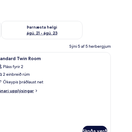
 ágú. 16
Athuga framboð þarnæstu helgi ágú. 21 - ágú. 23
Þarnæsta helgi
ágú. 21 - ágú. 23
Sýni 5 af 5 herbergjum
ifborð, vinnuaðstaða fyrir fartölvur, myrkratjöld/-gardínur
koða
Skrifborð, vinnuaðstaða fyrir fartölvur, myrk
1
tandard Twin Room
lar
Pláss fyrir 2
yndir
2 einbreið rúm
rir
tandard
Ókeypis þráðlaust net
win
nari
nari upplýsingar
oom
plýsingar
rir
andard
in
oom
Skoða verð