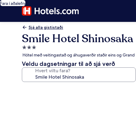
Fara í aðalefni
Sjá alla gististaði
Smile Hotel Shinosaka
3.0
stjörnu
Hótel með veitingastað og áhugaverðir staðir eins og Grand
gististaður
Veldu dagsetningar til að sjá verð
Hvert viltu fara?
Myndasafn
fyrir
Smile
Hotel
Shinosaka