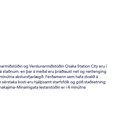
t
narmiðstöðin og Verslunarmiðstöðin Osaka Station City eru í
á staðnum, en þar á meðal eru þráðlaust net og nettenging
 mínútna akstursfjarlægð. Ferðamenn sem hafa dvalið á
érstaka kosti eru hjálpsamt starfsfólk og góð staðsetning.
inakajima-Minamigata lestarstöðin er í 4 mínútna