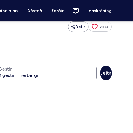
ðinn þinn
Aðstoð
Ferðir
Innskráning
Deila
Vista
Gestir
Leita