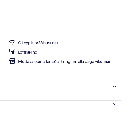
Ókeypis þráðlaust net
Loftkæling
Móttaka opin allan sólarhringinn, alla daga vikunnar