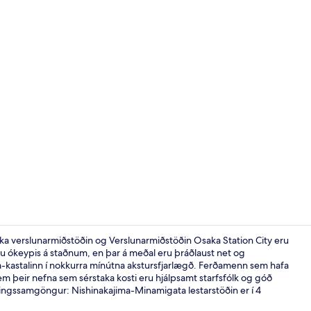
Basic-herberg
aka verslunarmiðstöðin og Verslunarmiðstöðin Osaka Station City eru
tu ókeypis á staðnum, en þar á meðal eru þráðlaust net og
-kastalinn í nokkurra mínútna akstursfjarlægð. Ferðamenn sem hafa
Móttaka
m þeir nefna sem sérstaka kosti eru hjálpsamt starfsfólk og góð
nningssamgöngur: Nishinakajima-Minamigata lestarstöðin er í 4