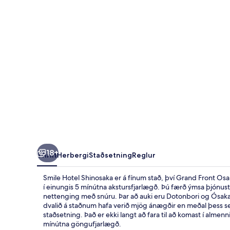
18+
Yfirlit
Herbergi
Staðsetning
Reglur
Smile Hotel Shinosaka er á fínum stað, því Grand Front Os
í einungis 5 mínútna akstursfjarlægð. Þú færð ýmsa þjónus
nettenging með snúru. Þar að auki eru Dotonbori og Ósaka
dvalið á staðnum hafa verið mjög ánægðir en meðal þess se
staðsetning. Það er ekki langt að fara til að komast í alme
mínútna göngufjarlægð.