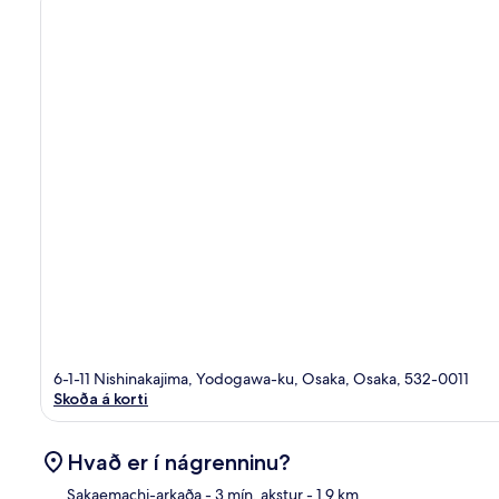
6-1-11 Nishinakajima, Yodogawa-ku, Osaka, Osaka, 532-0011
Skoða á korti
Hvað er í nágrenninu?
Sakaemachi-arkaða
- 3 mín. akstur
- 1.9 km