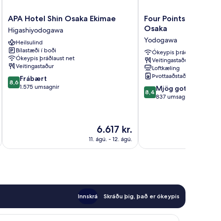
APA
Four
APA Hotel Shin Osaka Ekimae
Four Points Flex by 
Hotel
Points
Osaka
Higashiyodogawa
Shin
Flex
Yodogawa
Heilsulind
Osaka
by
Bílastæði í boði
Ekimae
Sheraton
Ókeypis þráðlaust net
Ókeypis þráðlaust net
Veitingastaður
Higashiyodogawa
Shin
Veitingastaður
Loftkæling
Osaka
Þvottaaðstaða
8.6
Frábært
Yodogawa
8,6
af
1.575 umsagnir
8.4
Mjög gott
8,4
10,
af
837 umsagnir
Frábært,
10,
1.575
Mjög
umsagnir
gott,
Verðið
6.617 kr.
837
er
11. ágú. - 12. ágú.
umsagnir
6.617 kr.
Innskrá
Skráðu þig, það er ókeypis