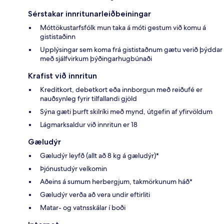
Sérstakar innritunarleiðbeiningar
Móttökustarfsfólk mun taka á móti gestum við komu á
gististaðinn
Upplýsingar sem koma frá gististaðnum gætu verið þýddar
með sjálfvirkum þýðingarhugbúnaði
Krafist við innritun
Kreditkort, debetkort eða innborgun með reiðufé er
nauðsynleg fyrir tilfallandi gjöld
Sýna gæti þurft skilríki með mynd, útgefin af yfirvöldum
Lágmarksaldur við innritun er 18
Gæludýr
Gæludýr leyfð (allt að 8 kg á gæludýr)*
Þjónustudýr velkomin
Aðeins á sumum herbergjum, takmörkunum háð*
Gæludýr verða að vera undir eftirliti
Matar- og vatnsskálar í boði