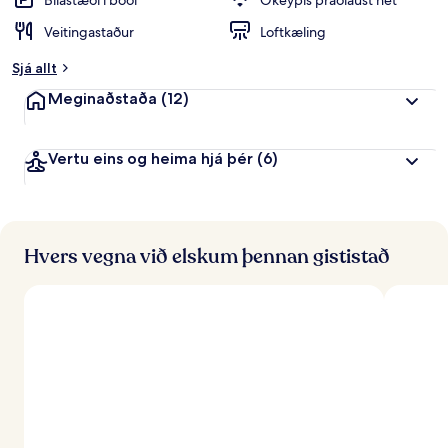
Bílastæði í boði
Ókeypis þráðlaust net
i
Veitingastaður
Loftkæling
n
k
Sjá allt
u
n
Meginaðstaða
(12)
n
f
Vertu eins og heima hjá þér
(6)
r
á
f
e
r
Hvers vegna við elskum þennan gististað
ð
a
f
ó
l
k
i