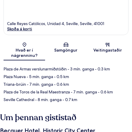
Calle Reyes Católicos, Unidad 4, Seville, Seville, 41001
Skoða á korti
Kort
Hvað er í
Samgöngur
Veitingastaðir
nágrenninu?
Plaza de Armas verslunarmiðstöðin
- 3 mín. ganga
- 0.3 km
Plaza Nueva
- 5 mín. ganga
- 0.5 km
Triana-brúin
- 7 mín. ganga
- 0.6 km
Plaza de Toros de la Real Maestranza
- 7 mín. ganga
- 0.6 km
Seville Cathedral
- 8 mín. ganga
- 0.7 km
Um þennan gististað
Becquer Hotel, Historic City Center