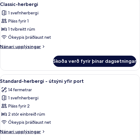
Skoða
5
Classic-herbergi
allar
1 svefnherbergi
myndir
Pláss fyrir 1
fyrir
Classic-
1 tvíbreitt rúm
herbergi
Ókeypis þráðlaust net
Nánari
Nánari upplýsingar
upplýsingar
fyrir
Skoða verð fyrir þínar dagsetningar
Classic-
herbergi
Skoða
Standard-herbergi - útsýni yfir port | 
8
Standard-herbergi - útsýni yfir port
allar
14 fermetrar
myndir
1 svefnherbergi
fyrir
Standard-
Pláss fyrir 2
herbergi
2 stór einbreið rúm
-
Ókeypis þráðlaust net
útsýni
Nánari
Nánari upplýsingar
yfir
upplýsingar