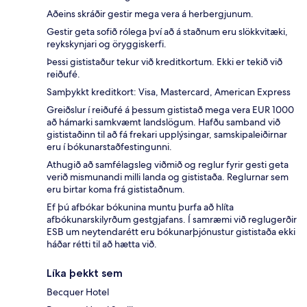
Aðeins skráðir gestir mega vera á herbergjunum.
Gestir geta sofið rólega því að á staðnum eru slökkvitæki,
reykskynjari og öryggiskerfi.
Þessi gististaður tekur við kreditkortum. Ekki er tekið við
reiðufé.
Samþykkt kreditkort: Visa, Mastercard, American Express
Greiðslur í reiðufé á þessum gististað mega vera EUR 1000
að hámarki samkvæmt landslögum. Hafðu samband við
gististaðinn til að fá frekari upplýsingar, samskipaleiðirnar
eru í bókunarstaðfestingunni.
Athugið að samfélagsleg viðmið og reglur fyrir gesti geta
verið mismunandi milli landa og gististaða. Reglurnar sem
eru birtar koma frá gististaðnum.
Ef þú afbókar bókunina muntu þurfa að hlíta
afbókunarskilyrðum gestgjafans. Í samræmi við reglugerðir
ESB um neytendarétt eru bókunarþjónustur gististaða ekki
háðar rétti til að hætta við.
Líka þekkt sem
Becquer Hotel