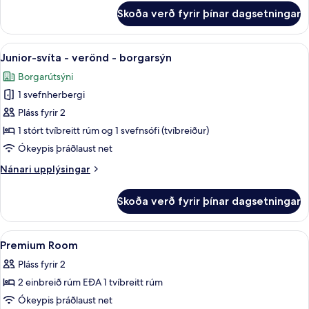
port
fyrir
Skoða verð fyrir þínar dagsetningar
Standard-
herbergi
-
Skoða
Junior-svíta - verönd - borgarsýn | Mín
6
útsýni
Junior-svíta - verönd - borgarsýn
allar
yfir
Borgarútsýni
port
myndir
1 svefnherbergi
fyrir
Junior-
Pláss fyrir 2
svíta
1 stórt tvíbreitt rúm og 1 svefnsófi (tvíbreiður)
-
Ókeypis þráðlaust net
verönd
Nánari
Nánari upplýsingar
-
upplýsingar
borgarsýn
fyrir
Skoða verð fyrir þínar dagsetningar
Junior-
svíta
-
Skoða
Míníbar, öryggishólf í herbergi, skrifb
4
verönd
Premium Room
allar
-
Pláss fyrir 2
borgarsýn
myndir
2 einbreið rúm EÐA 1 tvíbreitt rúm
fyrir
Premium
Ókeypis þráðlaust net