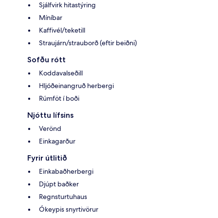
Sjálfvirk hitastýring
Míníbar
Kaffivél/teketill
Straujárn/strauborð (eftir beiðni)
Sofðu rótt
Koddavalseðill
Hljóðeinangruð herbergi
Rúmföt í boði
Njóttu lífsins
Verönd
Einkagarður
Fyrir útlitið
Einkabaðherbergi
Djúpt baðker
Regnsturtuhaus
Ókeypis snyrtivörur