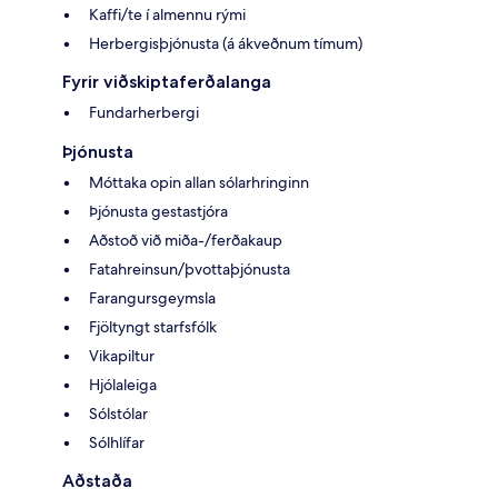
Kaffi/te í almennu rými
Herbergisþjónusta (á ákveðnum tímum)
Fyrir viðskiptaferðalanga
Fundarherbergi
Þjónusta
Móttaka opin allan sólarhringinn
Þjónusta gestastjóra
Aðstoð við miða-/ferðakaup
Fatahreinsun/þvottaþjónusta
Farangursgeymsla
Fjöltyngt starfsfólk
Vikapiltur
Hjólaleiga
Sólstólar
Sólhlífar
Aðstaða