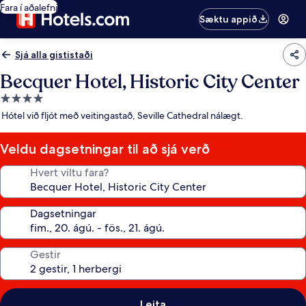
Fara í aðalefni
Sæktu appið
Sjá alla gististaði
Becquer Hotel, Historic City Center
4.0
stjörnu
Hótel við fljót með veitingastað, Seville Cathedral nálægt.
gististaður
Veldu dagsetningar til að sjá verð
Hvert viltu fara?
Dagsetningar
Gestir
Leita