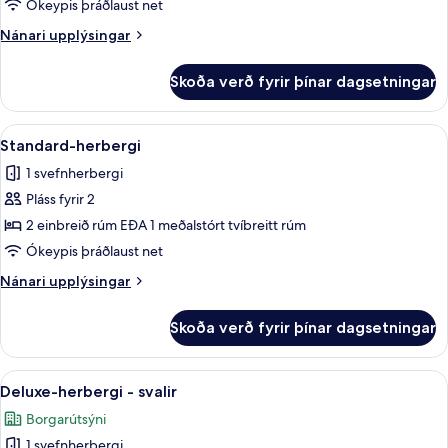
herbergi
Ókeypis þráðlaust net
Nánari
Nánari upplýsingar
upplýsingar
fyrir
Skoða verð fyrir þínar dagsetningar
Classic-
herbergi
Skoða
Standard-herbergi | Míníbar, öryggishó
20
Standard-herbergi
allar
1 svefnherbergi
myndir
Pláss fyrir 2
fyrir
Standard-
2 einbreið rúm EÐA 1 meðalstórt tvíbreitt rúm
herbergi
Ókeypis þráðlaust net
Nánari
Nánari upplýsingar
upplýsingar
fyrir
Skoða verð fyrir þínar dagsetningar
Standard-
herbergi
Skoða
Deluxe-herbergi - svalir | Míníbar, öry
10
Deluxe-herbergi - svalir
allar
Borgarútsýni
myndir
1 svefnherbergi