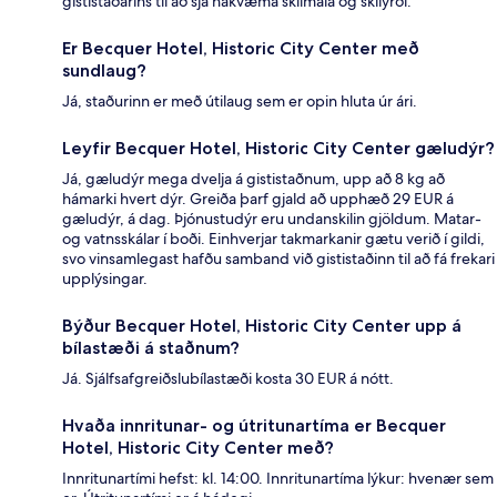
gististaðarins til að sjá nákvæma skilmála og skilyrði.
Er Becquer Hotel, Historic City Center með
sundlaug?
Já, staðurinn er með útilaug sem er opin hluta úr ári.
Leyfir Becquer Hotel, Historic City Center gæludýr?
Já, gæludýr mega dvelja á gististaðnum, upp að 8 kg að
hámarki hvert dýr. Greiða þarf gjald að upphæð 29 EUR á
gæludýr, á dag. Þjónustudýr eru undanskilin gjöldum. Matar-
og vatnsskálar í boði. Einhverjar takmarkanir gætu verið í gildi,
svo vinsamlegast hafðu samband við gististaðinn til að fá frekari
upplýsingar.
Býður Becquer Hotel, Historic City Center upp á
bílastæði á staðnum?
Já. Sjálfsafgreiðslubílastæði kosta 30 EUR á nótt.
Hvaða innritunar- og útritunartíma er Becquer
Hotel, Historic City Center með?
Innritunartími hefst: kl. 14:00. Innritunartíma lýkur: hvenær sem