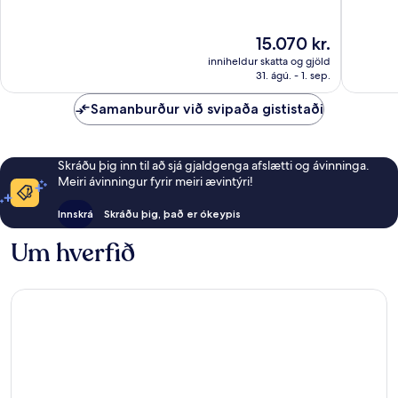
10,
10,
Stórkostlegt,
Frábært
1.350
1.004
Verðið
15.070 kr.
umsagnir
umsagni
er
inniheldur skatta og gjöld
15.070 kr.
31. ágú. - 1. sep.
Samanburður við svipaða gististaði
Skráðu þig inn til að sjá gjaldgenga afslætti og ávinninga.
Meiri ávinningur fyrir meiri ævintýri!
Innskrá
Skráðu þig, það er ókeypis
Um hverfið