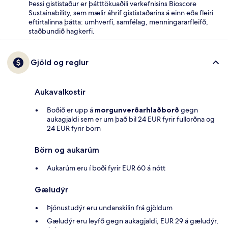
Þessi gististaður er þátttökuaðili verkefnisins Bioscore
Sustainability, sem mælir áhrif gististaðarins á einn eða fleiri
eftirtalinna þátta: umhverfi, samfélag, menningararfleifð,
staðbundið hagkerfi.
Gjöld og reglur
Aukavalkostir
Boðið er upp á
morgunverðarhlaðborð
gegn
aukagjaldi sem er um það bil 24 EUR fyrir fullorðna og
24 EUR fyrir börn
Börn og aukarúm
Aukarúm eru í boði fyrir EUR 60 á nótt
Gæludýr
Þjónustudýr eru undanskilin frá gjöldum
Gæludýr eru leyfð gegn aukagjaldi, EUR 29 á gæludýr,