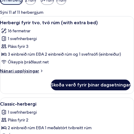
í
boði
Sýni 11 af 11 herbergjum
fyrir
Skoða
Herbergi fyrir tvo, tvö rúm (with extra
9
Herbergi fyrir tvo, tvö rúm (with extra bed)
herbergi
allar
16 fermetrar
myndir
1 svefnherbergi
fyrir
Herbergi
Pláss fyrir 3
fyrir
3 einbreið rúm EÐA 2 einbreið rúm og 1 svefnsófi (einbreiður)
tvo,
Ókeypis þráðlaust net
tvö
Nánari
Nánari upplýsingar
rúm
upplýsingar
(with
fyrir
Skoða verð fyrir þínar dagsetningar
Herbergi
extra
fyrir
bed)
tvo,
Skoða
Míníbar, öryggishólf í herbergi, skrifb
9
tvö
Classic-herbergi
allar
rúm
1 svefnherbergi
(with
myndir
extra
Pláss fyrir 2
fyrir
bed)
Classic-
2 einbreið rúm EÐA 1 meðalstórt tvíbreitt rúm