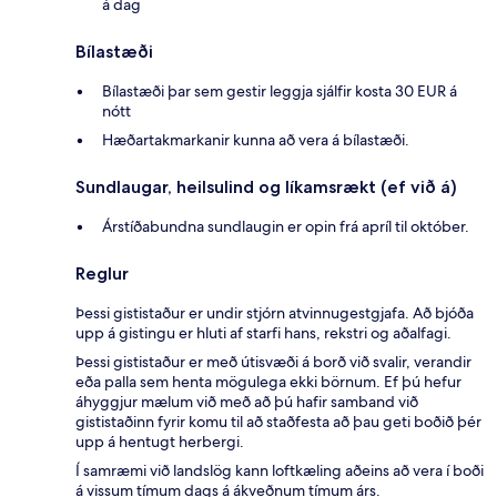
á dag
Bílastæði
Bílastæði þar sem gestir leggja sjálfir kosta 30 EUR á
nótt
Hæðartakmarkanir kunna að vera á bílastæði.
Sundlaugar, heilsulind og líkamsrækt (ef við á)
Árstíðabundna sundlaugin er opin frá apríl til október.
Reglur
Þessi gististaður er undir stjórn atvinnugestgjafa. Að bjóða
upp á gistingu er hluti af starfi hans, rekstri og aðalfagi.
Þessi gististaður er með útisvæði á borð við svalir, verandir
eða palla sem henta mögulega ekki börnum. Ef þú hefur
áhyggjur mælum við með að þú hafir samband við
gististaðinn fyrir komu til að staðfesta að þau geti boðið þér
upp á hentugt herbergi.
Í samræmi við landslög kann loftkæling aðeins að vera í boði
á vissum tímum dags á ákveðnum tímum árs.