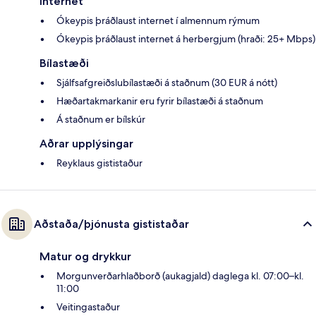
Internet
Ókeypis þráðlaust internet í almennum rýmum
Ókeypis þráðlaust internet á herbergjum (hraði: 25+ Mbps)
Bílastæði
Sjálfsafgreiðslubílastæði á staðnum (30 EUR á nótt)
Hæðartakmarkanir eru fyrir bílastæði á staðnum
Á staðnum er bílskúr
Aðrar upplýsingar
Reyklaus gististaður
Aðstaða/þjónusta gististaðar
Matur og drykkur
Morgunverðarhlaðborð (aukagjald) daglega kl. 07:00–kl.
11:00
Veitingastaður