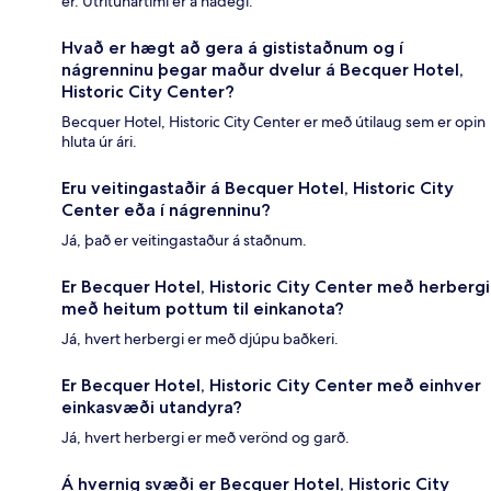
er. Útritunartími er á hádegi.
Hvað er hægt að gera á gististaðnum og í
nágrenninu þegar maður dvelur á Becquer Hotel,
Historic City Center?
Becquer Hotel, Historic City Center er með útilaug sem er opin
hluta úr ári.
Eru veitingastaðir á Becquer Hotel, Historic City
Center eða í nágrenninu?
Já, það er veitingastaður á staðnum.
Er Becquer Hotel, Historic City Center með herbergi
með heitum pottum til einkanota?
Já, hvert herbergi er með djúpu baðkeri.
Er Becquer Hotel, Historic City Center með einhver
einkasvæði utandyra?
Já, hvert herbergi er með verönd og garð.
Á hvernig svæði er Becquer Hotel, Historic City