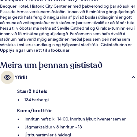
Becquer Hotel, Historic City Center er með þakverönd og þar að auki er
Plaza de Armas verslunarmiðstöðin í innan við 5 mínútna göngufjarlægð.
Þegar gestir hafa fengið nægju sína af því að busla í útilauginni er gott
að muna að veitingastaður er á staðnum þar sem tilvalið er að fá sér bita.
Þessu til viðbótar má nefna að Seville Cathedral og Giralda-turninn eru í
innan við 15 mínútna göngufjarlægð. Ferðamenn sem hafa dvalið á
staðnum hafa verið mjög ánægðir en meðal þess sem þeir nefna sem
sérstaka kosti eru sundlaugin og hjálpsamt starfsfólk. Gististaðurinn er
stutt frá almenningssamgöngum: Plaza Nueva-sporvagnastoppistöðin
Upplýsingar um rétt til afbókunar
er í 6 mínútna göngufjarlægð og Archivo de Indias-
sporvagnastoppistöðin í 10 mínútna.
Meira um þennan gististað
Yfirlit
Stærð hótels
134 herbergi
Koma/brottför
Innritun hefst: kl. 14:00. Innritun lýkur: hvenær sem er
Lágmarksaldur við innritun - 18
Útritunartími er á hádegi