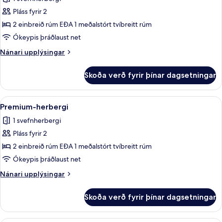
fyrir
Deluxe-
Pláss fyrir 2
herbergi
2 einbreið rúm EÐA 1 meðalstórt tvíbreitt rúm
-
Ókeypis þráðlaust net
svalir
Nánari
Nánari upplýsingar
upplýsingar
fyrir
Skoða verð fyrir þínar dagsetningar
Deluxe-
herbergi
-
Skoða
Premium-herbergi | Míníbar, öryggishól
4
svalir
Premium-herbergi
allar
1 svefnherbergi
myndir
Pláss fyrir 2
fyrir
Premium-
2 einbreið rúm EÐA 1 meðalstórt tvíbreitt rúm
herbergi
Ókeypis þráðlaust net
Nánari
Nánari upplýsingar
upplýsingar
fyrir
Skoða verð fyrir þínar dagsetningar
Premium-
herbergi
Míníbar, öryggishólf í herbergi, skrifb