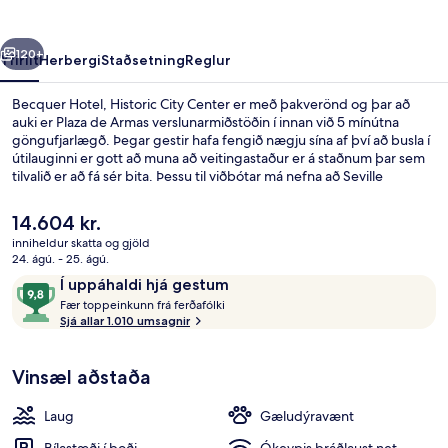
Center
rra
Næsta
120+
Yfirlit
Herbergi
Staðsetning
Reglur
Becquer Hotel, Historic City Center er með þakverönd og þar að
auki er Plaza de Armas verslunarmiðstöðin í innan við 5 mínútna
göngufjarlægð. Þegar gestir hafa fengið nægju sína af því að busla í
útilauginni er gott að muna að veitingastaður er á staðnum þar sem
tilvalið er að fá sér bita. Þessu til viðbótar má nefna að Seville
Cathedral og Giralda-turninn eru í innan við 15 mínútna
göngufjarlægð. Ferðamenn sem hafa dvalið á staðnum hafa verið
Núverandi
14.604 kr.
mjög ánægðir en meðal þess sem þeir nefna sem sérstaka kosti eru
verð
inniheldur skatta og gjöld
sundlaugin og hjálpsamt starfsfólk. Gististaðurinn er stutt frá
er
24. ágú. - 25. ágú.
almenningssamgöngum: Plaza Nueva-sporvagnastoppistöðin er í 6
Standard-herbergi | Míníbar, öryggishó
14.604 kr.
Umsagnir
9,8
mínútna göngufjarlægð og Archivo de Indias-
Í uppáhaldi hjá gestum
sporvagnastoppistöðin í 10 mínútna.
F
af
Fær toppeinkunn frá ferðafólki
æ
Sjá allar 1.010 umsagnir
10,
r
Í
uppáhaldi
Vinsæl aðstaða
t
hjá
o
gestum
p
Laug
Gæludýravænt
p
e