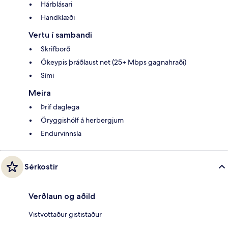
Hárblásari
Handklæði
Vertu í sambandi
Skrifborð
Ókeypis þráðlaust net (25+ Mbps gagnahraði)
Sími
Meira
Þrif daglega
Öryggishólf á herbergjum
Endurvinnsla
Sérkostir
Verðlaun og aðild
Vistvottaður gististaður