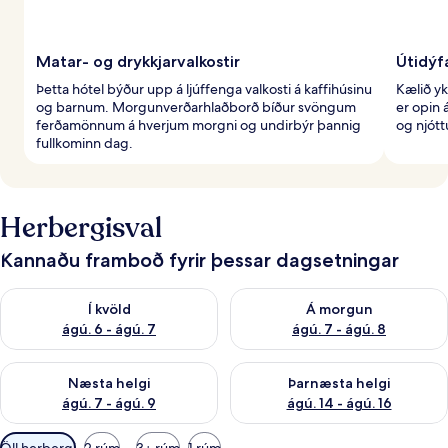
Matar- og drykkjarvalkostir
Útidýf
Þetta hótel býður upp á ljúffenga valkosti á kaffihúsinu
Kælið yk
og barnum. Morgunverðarhlaðborð bíður svöngum
er opin 
ferðamönnum á hverjum morgni og undirbýr þannig
og njót
fullkominn dag.
Herbergisval
Kannaðu framboð fyrir þessar dagsetningar
Athuga framboð í kvöld ágú. 6 - ágú. 7
Athuga framboð á morgun ágú.
Í kvöld
Á morgun
ágú. 6 - ágú. 7
ágú. 7 - ágú. 8
Athuga framboð næstu helgi ágú. 7 - ágú. 9
Athuga framboð þarnæstu helgi
Næsta helgi
Þarnæsta helgi
ágú. 7 - ágú. 9
ágú. 14 - ágú. 16
Síur
Öll herbergi
2 rúm
3+ rúm
1 rúm