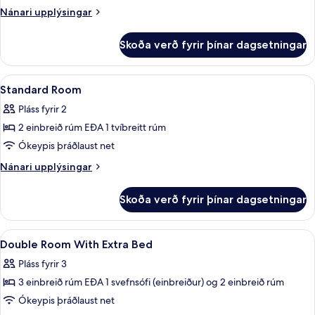
Room
Nánari
Nánari upplýsingar
upplýsingar
fyrir
Skoða verð fyrir þínar dagsetningar
Premium
Room
Skoða
Míníbar, öryggishólf í herbergi, skrifb
7
Standard Room
allar
Pláss fyrir 2
myndir
2 einbreið rúm EÐA 1 tvíbreitt rúm
fyrir
Standard
Ókeypis þráðlaust net
Room
Nánari
Nánari upplýsingar
upplýsingar
fyrir
Skoða verð fyrir þínar dagsetningar
Standard
Room
Skoða
Míníbar, öryggishólf í herbergi, skrifb
3
Double Room With Extra Bed
allar
Pláss fyrir 3
myndir
3 einbreið rúm EÐA 1 svefnsófi (einbreiður) og 2 einbreið rúm
fyrir
Double
Ókeypis þráðlaust net