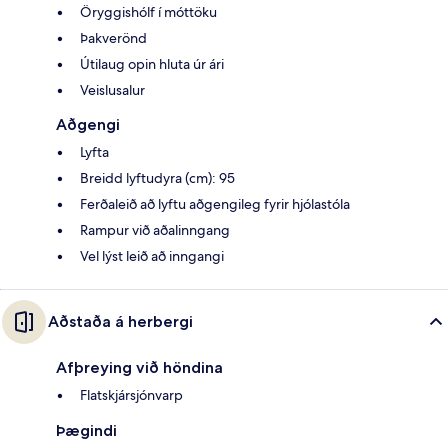
Öryggishólf í móttöku
Þakverönd
Útilaug opin hluta úr ári
Veislusalur
Aðgengi
Lyfta
Breidd lyftudyra (cm): 95
Ferðaleið að lyftu aðgengileg fyrir hjólastóla
Rampur við aðalinngang
Vel lýst leið að inngangi
Aðstaða á herbergi
Afþreying við höndina
Flatskjársjónvarp
Þægindi