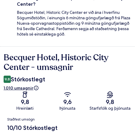
Center?
Becquer Hotel, Historic City Center er við ána í hverfinu
Sögumiðstöðin, í einungis 6 mínútna göngufjarlægð frá Plaza
Nueva-sporvagnastoppistöðin og 9 mínútna göngufjarlægð
frá Seville Cathedral. Ferðamenn segja að staðsetning þessa
hótels sé einstaklega góð.
Becquer Hotel, Historic City
Umsagnir
Center - umsagnir
Stórkostlegt
9,8
1.010 umsagnir
9,8
9,6
9,8
Hreinlæti
Þjónusta
Starfsfólk og þjónusta
Umsagnir
Staðfest umsögn
10/10 Stórkostlegt