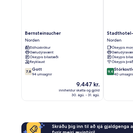
Bernsteinsucher
Stadthotel-
Bernsteinsucher
Stadthotel
Norden
Garni
Norden
Norden
Smutje
Eldhúskrókur
Ókeypis mor
Norden
Gæludýravænt
Gæludýravæ
Ókeypis bílastæði
Ókeypis bíla
Reyklaust
Ókeypis þráð
7.8
9.4
Gott
Stórkostl
7,8
9,4
af
af
94 umsagnir
40 umsagni
10,
10,
Verðið
9.447 kr.
Gott,
Stórkostlegt,
er
94
40
inniheldur skatta og gjöld
9.447 kr.
30. ágú. - 31. ágú.
umsagnir
umsagnir
Skráðu þig inn til að sjá gjaldgenga 
fyrir meiri ævintýri!