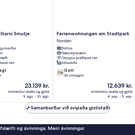
Ferienwohnungen
-Garni Smutje
Ferienwohnungen am Stadtpark
am
Norden
Stadtpark
gunverður
Eldhús
Norden
nt
Gæludýravænt
stæði
Ókeypis þráðlaust net
laust net
Setustofa
7.6
egt
Gott
7,6
af
r
36 umsagnir
10,
Verðið
Verðið
23.139 kr.
12.639 kr.
Gott,
er
er
36
inniheldur skatta og gjöld
inniheldur skatta og gjöld
23.139 kr.
12.639 kr.
9. ágú. - 10. ágú.
4. sep. - 5. sep.
umsagnir
Samanburður við svipaða gististaði
afslætti og ávinninga. Meiri ávinningur