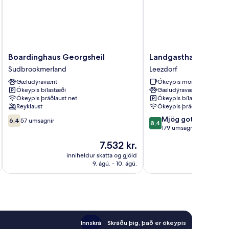
Boardinghaus
Landgasthaus
Boardinghaus Georgsheil
Landgasthaus Leezd
Georgsheil
Leezdorfer
Sudbrookmerland
Leezdorf
Sudbrookmerland
Hof
Gæludýravænt
Ókeypis morgunverður
Leezdorf
Ókeypis bílastæði
Gæludýravænt
Ókeypis þráðlaust net
Ókeypis bílastæði
Reyklaust
Ókeypis þráðlaust net
6.4af
8.4
Mjög gott
6,4
57 umsagnir
8,4
10,
af
179 umsagnir
57
10,
Verðið
7.532 kr.
umsagnir
Mjög
er
gott,
inniheldur skatta og gjöld
innihel
7.532 kr.
9. ágú. - 10. ágú.
179
umsagnir
Innskrá
Skráðu þig, það er ókeypis