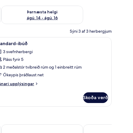
ágú. 9
Athuga framboð þarnæstu helgi ágú. 14 - ágú. 16
Þarnæsta helgi
ágú. 14 - ágú. 16
Sýni 3 af 3 herbergjum
ttenging
koða
Standard-íbúð | Ókeypis þráðlaus nettengin
6
tandard-íbúð
lar
3 svefnherbergi
yndir
Pláss fyrir 5
rir
tandard-
2 meðalstór tvíbreið rúm og 1 einbreitt rúm
búð
Ókeypis þráðlaust net
nari
nari upplýsingar
plýsingar
rir
Skoða verð
andard-
úð
Boardinghaus Georgsheil
Landgasthaus Leezdorf