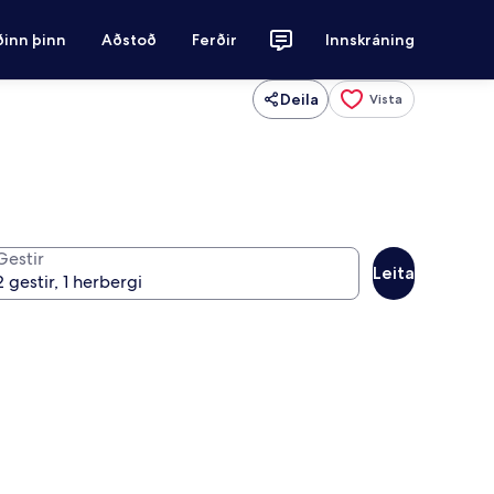
ðinn þinn
Aðstoð
Ferðir
Innskráning
Deila
Vista
Gestir
Leita