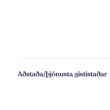
Aðstaða/þjónusta gististaðar