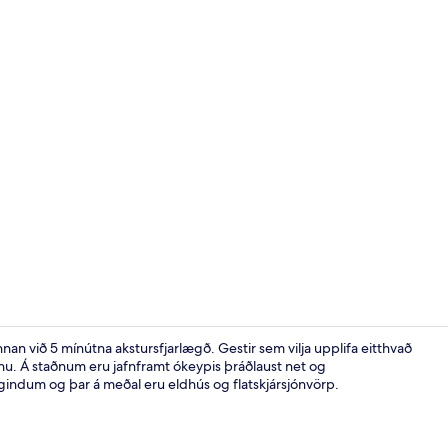
Standard-íbú
nan við 5 mínútna akstursfjarlægð. Gestir sem vilja upplifa eitthvað
inu. Á staðnum eru jafnframt ókeypis þráðlaust net og
ægindum og þar á meðal eru eldhús og flatskjársjónvörp.
Standard-íbú