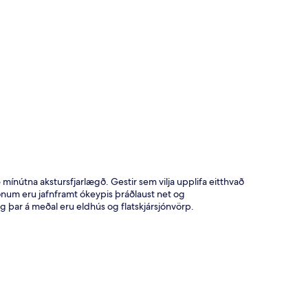
t
 mínútna akstursfjarlægð. Gestir sem vilja upplifa eitthvað
aðnum eru jafnframt ókeypis þráðlaust net og
g þar á meðal eru eldhús og flatskjársjónvörp.