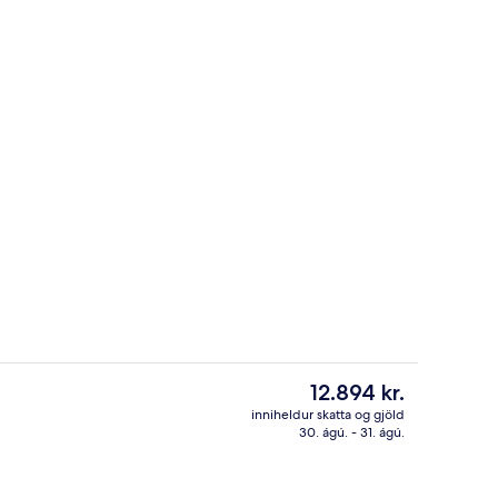
ð | Stofa | Flatskjársjónvarp
Standard-íbúð | Verönd/útipallur
Núverandi
12.894 kr.
verð
inniheldur skatta og gjöld
er
30. ágú. - 31. ágú.
ð | Stofa | Flatskjársjónvarp
Standard-íbúð | Stofa | Flatskjársjónv
12.894 kr.