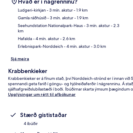
Hvað er í nágrenninu?
Ludgeri-kirkjan
- 3 mín. akstur
- 1.9 km
Gamla ráðhúsið
- 3 mín. akstur
- 1.9 km
Kor
Seehundstation Nationalpark-Haus
- 3 mín. akstur
- 2.3
km
Hafalda
- 4 mín. akstur
- 2.6 km
Erlebnispark-Norddeich
- 4 mín. akstur
- 3.0 km
Sjá meira
Krabbenkieker
Krabbenkieker er á fínum stað, því Norddeich-strönd er í innan við 5
spennandi geta farið í göngu- og hjólreiðaferðir í nágrenninu. Á st
sjálfsafgreiðslubílastæði í boði. Íbúðirnar skarta ýmsum þægindum o
Upplýsingar um rétt til afbókunar
Stærð gististaðar
4 íbúðir