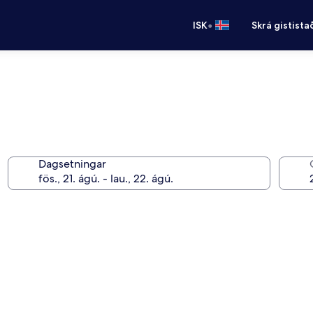
•
ISK
Skrá gistista
Dagsetningar