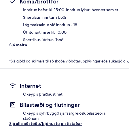
Koma/brottför
Innritun hefst: kl. 15:00. Innritun lýkur: hvenær sem er
Snertilaus innritun í boði
Lágmarksaldur við innritun - 18
Útritunartími er kl. 10:00
Snertilaus útritun í boði
Sjá meira
*Sjá gjöld og skilmála til að skoða viðbótarupplýsingar eða aukagjöld
Internet
Ókeypis þráðlaust net
Bílastæði og flutningar
Ókeypis óyfirbyggð sjálfsafgreiðslubílastæði á
staðnum
Sjá alla aðstöðu/þjónustu gististaðar