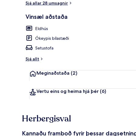
Sjá allar 28 umsagnir
Vinsæl aðstaða
Standard-íbú
Eldhús
Ókeypis bílastæði
Setustofa
Sjá allt
Meginaðstaða
(2)
Vertu eins og heima hjá þér
(6)
Herbergisval
Kannaðu framboð fyrir þessar dagsetnin