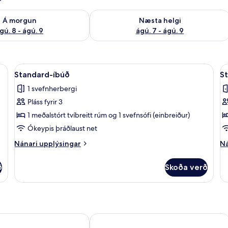
ð á morgun ágú. 8 - ágú. 9
Athuga framboð næstu helgi ágú. 7 - 
Á morgun
Næsta helgi
gú. 8 - ágú. 9
ágú. 7 - ágú. 9
laus nettenging
Skoða
Standard-íbúð | Ókeypis þráðlaus ne
S
5
Standard-íbúð
S
allar
al
1 svefnherbergi
myndir
m
Pláss fyrir 3
fyrir
fy
Standard-
S
1 meðalstórt tvíbreitt rúm og 1 svefnsófi (einbreiður)
íbúð
í
Ókeypis þráðlaust net
Nánari
Ná
Nánari upplýsingar
Ná
upplýsingar
up
fyrir
fy
ð
Skoða verð
Standard-
St
íbúð
íb
arni Smutje
Ferienwohnungen am Stadtpark