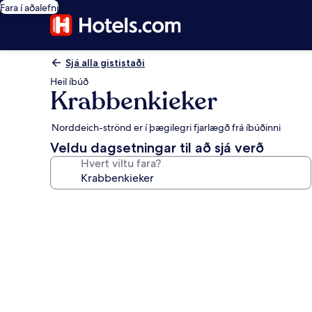
Fara í aðalefni
Sjá alla gististaði
Heil íbúð
Krabbenkieker
Norddeich-strönd er í þægilegri fjarlægð frá íbúðinni
Veldu dagsetningar til að sjá verð
Hvert viltu fara?
Myndasafn
fyrir
Krabbenkieker