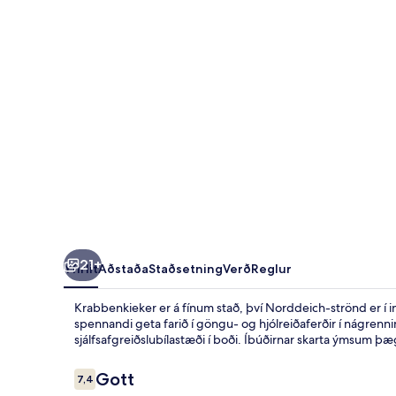
21+
Yfirlit
Aðstaða
Staðsetning
Verð
Reglur
Krabbenkieker er á fínum stað, því Norddeich-strönd er í in
spennandi geta farið í göngu- og hjólreiðaferðir í nágrenn
sjálfsafgreiðslubílastæði í boði. Íbúðirnar skarta ýmsum þ
Umsagnir
Gott
7,4
7,4 af 10