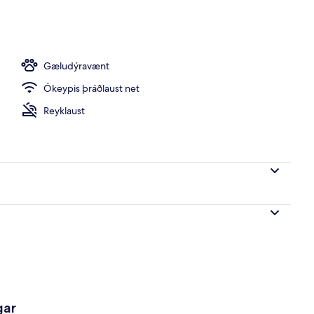
ð | Ókeypis þráðlaus nettenging
Gæludýravænt
Ókeypis þráðlaust net
Reyklaust
gar