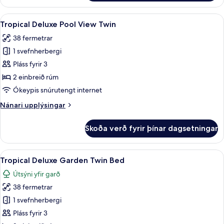
Deluxe
Twin
Skoða
Tropical Deluxe Pool View Twin | Míníb
9
Tropical Deluxe Pool View Twin
allar
38 fermetrar
myndir
1 svefnherbergi
fyrir
Tropical
Pláss fyrir 3
Deluxe
2 einbreið rúm
Pool
Ókeypis snúrutengt internet
View
Nánari
Nánari upplýsingar
Twin
upplýsingar
fyrir
Skoða verð fyrir þínar dagsetningar
Tropical
Deluxe
Pool
Skoða
Míníbar, öryggishólf í herbergi, skrif
8
View
Tropical Deluxe Garden Twin Bed
allar
Twin
Útsýni yfir garð
myndir
38 fermetrar
fyrir
Tropical
1 svefnherbergi
Deluxe
Pláss fyrir 3
Garden