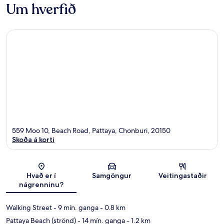
Um hverfið
559 Moo 10, Beach Road, Pattaya, Chonburi, 20150
Skoða á korti
Kort
Hvað er í
Samgöngur
Veitingastaðir
nágrenninu?
Walking Street
- 9 mín. ganga
- 0.8 km
Pattaya Beach (strönd)
- 14 mín. ganga
- 1.2 km