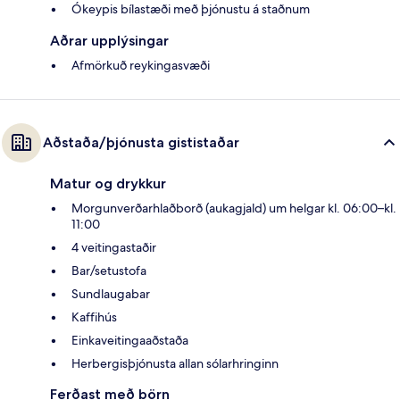
Ókeypis bílastæði með þjónustu á staðnum
Aðrar upplýsingar
Afmörkuð reykingasvæði
Aðstaða/þjónusta gististaðar
Matur og drykkur
Morgunverðarhlaðborð (aukagjald) um helgar kl. 06:00–kl.
11:00
4 veitingastaðir
Bar/setustofa
Sundlaugabar
Kaffihús
Einkaveitingaaðstaða
Herbergisþjónusta allan sólarhringinn
Ferðast með börn