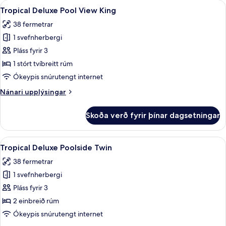
Skoða
Tropical Deluxe Pool View King | Míníb
8
King
Tropical Deluxe Pool View King
allar
Bed
38 fermetrar
myndir
1 svefnherbergi
fyrir
Tropical
Pláss fyrir 3
Deluxe
1 stórt tvíbreitt rúm
Pool
Ókeypis snúrutengt internet
View
Nánari
Nánari upplýsingar
King
upplýsingar
fyrir
Skoða verð fyrir þínar dagsetningar
Tropical
Deluxe
Pool
Skoða
Tropical Deluxe Poolside Twin | Míníba
11
View
Tropical Deluxe Poolside Twin
allar
King
38 fermetrar
myndir
1 svefnherbergi
fyrir
Tropical
Pláss fyrir 3
Deluxe
2 einbreið rúm
Poolside
Ókeypis snúrutengt internet
Twin