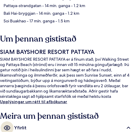
Pattaya-strandgatan
- 14 mín. ganga
- 1.2 km
Bali Hai-bryggjan
- 14 mín. ganga
- 1.2 km
Soi Buakhao
- 17 mín. ganga
- 1.5 km
Um þennan gististað
SIAM BAYSHORE RESORT PATTAYA
SIAM BAYSHORE RESORT PATTAYA er á fínum stað, því Walking Street
og Pattaya Beach (strönd) eru í innan við 15 mínútna göngufjarlægð. Þú
getur notið þín í heilsulindinni þar sem hægt er að fara í nudd,
líkamsvafninga og ilmmeðferðir, auk þess sem Sunrise Sunset, einn af 4
veitingastöðum, býður upp á morgunverð og hádegisverð. Meðal
annarra þæginda á þessu orlofssvæði fyrir vandláta eru 2 útilaugar, bar
við sundlaugarbakkann og líkamsræktaraðstaða. Aðrir gestir hafa
sérstaklega sagt að hjálpsamt starfsfólk sé meðal helstu kosta
gististaðarins.
Upplýsingar um rétt til afbókunar
Meira um þennan gististað
Yfirlit