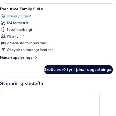
(No
Skoða
Executive Family Suite | Míníbar, örygg
12
View)
Executive Family Suite
allar
Twin
Útsýni yfir garð
bed
myndir
124 fermetrar
fyrir
Executive
1 svefnherbergi
Family
Pláss fyrir 4
Suite
2 meðalstór tvíbreið rúm
Ókeypis snúrutengt internet
Nánari
Nánari upplýsingar
upplýsingar
fyrir
Skoða verð fyrir þínar dagsetningar
Executive
Family
Suite
Svipaðir gististaðir
Avani Pattaya Resort
The Bayv