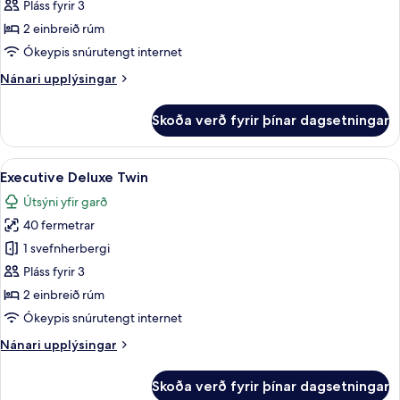
Deluxe
Pláss fyrir 3
Twin
2 einbreið rúm
Ókeypis snúrutengt internet
Nánari
Nánari upplýsingar
upplýsingar
fyrir
Skoða verð fyrir þínar dagsetningar
Ocean
Deluxe
Twin
Skoða
Executive Deluxe Twin | Míníbar, örygg
10
Executive Deluxe Twin
allar
Útsýni yfir garð
myndir
40 fermetrar
fyrir
Executive
1 svefnherbergi
Deluxe
Pláss fyrir 3
Twin
2 einbreið rúm
Ókeypis snúrutengt internet
Nánari
Nánari upplýsingar
upplýsingar
fyrir
Skoða verð fyrir þínar dagsetningar
Executive