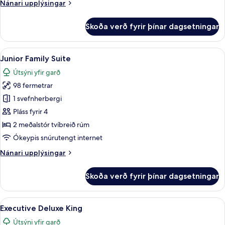
Nánari
Nánari upplýsingar
upplýsingar
fyrir
Skoða verð fyrir þínar dagsetningar
Tropical
Deluxe
Poolside
Skoða
Junior Family Suite | Míníbar, öryggish
11
Twin
Junior Family Suite
allar
Útsýni yfir garð
myndir
98 fermetrar
fyrir
Junior
1 svefnherbergi
Family
Pláss fyrir 4
Suite
2 meðalstór tvíbreið rúm
Ókeypis snúrutengt internet
Nánari
Nánari upplýsingar
upplýsingar
fyrir
Skoða verð fyrir þínar dagsetningar
Junior
Family
Suite
Skoða
Executive Deluxe King | Míníbar, örygg
12
Executive Deluxe King
allar
Útsýni yfir garð