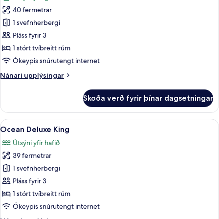
myndir
40 fermetrar
fyrir
Executive
1 svefnherbergi
Deluxe
Pláss fyrir 3
King
1 stórt tvíbreitt rúm
Ókeypis snúrutengt internet
Nánari
Nánari upplýsingar
upplýsingar
fyrir
Skoða verð fyrir þínar dagsetningar
Executive
Deluxe
King
Skoða
Ocean Deluxe King | Míníbar, öryggishó
9
Ocean Deluxe King
allar
Útsýni yfir hafið
myndir
39 fermetrar
fyrir
Ocean
1 svefnherbergi
Deluxe
Pláss fyrir 3
King
1 stórt tvíbreitt rúm
Ókeypis snúrutengt internet