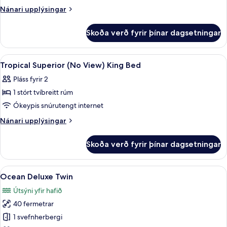
Superior
Nánari
Nánari upplýsingar
(No
upplýsingar
fyrir
View)
Skoða verð fyrir þínar dagsetningar
Tropical
Twin
Superior
Bed
(No
Skoða
Míníbar, öryggishólf í herbergi, skrif
8
View)
Tropical Superior (No View) King Bed
allar
Twin
Pláss fyrir 2
Bed
myndir
1 stórt tvíbreitt rúm
fyrir
Tropical
Ókeypis snúrutengt internet
Superior
Nánari
Nánari upplýsingar
(No
upplýsingar
fyrir
View)
Skoða verð fyrir þínar dagsetningar
Tropical
King
Superior
Bed
(No
Skoða
Ocean Deluxe Twin | Míníbar, öryggishó
10
View)
Ocean Deluxe Twin
allar
King
Útsýni yfir hafið
Bed
myndir
40 fermetrar
fyrir
Ocean
1 svefnherbergi