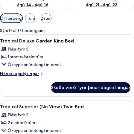
ágú. 14 - ágú. 16
ágú. 21 - ágú. 23
Síur
Öll herbergi
1 rúm
2 rúm
í
boði
Sýni 17 af 17 herbergjum
fyrir
Skoða
Míníbar, öryggishólf í herbergi, skrif
8
Tropical Deluxe Garden King Bed
herbergi
allar
Pláss fyrir 3
myndir
1 stórt tvíbreitt rúm
fyrir
Tropical
Ókeypis snúrutengt internet
Deluxe
Nánari
Nánari upplýsingar
Garden
upplýsingar
fyrir
King
Skoða verð fyrir þínar dagsetningar
Tropical
Bed
Deluxe
Garden
Skoða
Míníbar, öryggishólf í herbergi, skrif
8
King
Tropical Superior (No View) Twin Bed
allar
Bed
Pláss fyrir 2
myndir
2 einbreið rúm
fyrir
Tropical
Ókeypis snúrutengt internet