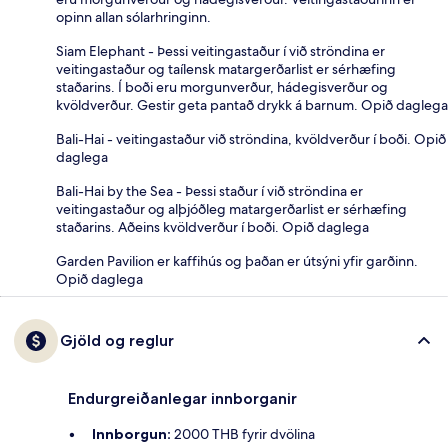
opinn allan sólarhringinn.
Siam Elephant - Þessi veitingastaður í við ströndina er
veitingastaður og taílensk matargerðarlist er sérhæfing
staðarins. Í boði eru morgunverður, hádegisverður og
kvöldverður. Gestir geta pantað drykk á barnum. Opið daglega
Bali-Hai - veitingastaður við ströndina, kvöldverður í boði. Opið
daglega
Bali-Hai by the Sea - Þessi staður í við ströndina er
veitingastaður og alþjóðleg matargerðarlist er sérhæfing
staðarins. Aðeins kvöldverður í boði. Opið daglega
Garden Pavilion er kaffihús og þaðan er útsýni yfir garðinn.
Opið daglega
Gjöld og reglur
Endurgreiðanlegar innborganir
Innborgun:
2000 THB fyrir dvölina