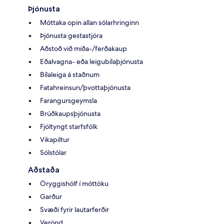
Þjónusta
Móttaka opin allan sólarhringinn
Þjónusta gestastjóra
Aðstoð við miða-/ferðakaup
Eðalvagna- eða leigubílaþjónusta
Bílaleiga á staðnum
Fatahreinsun/þvottaþjónusta
Farangursgeymsla
Brúðkaupsþjónusta
Fjöltyngt starfsfólk
Vikapiltur
Sólstólar
Aðstaða
Öryggishólf í móttöku
Garður
Svæði fyrir lautarferðir
Verönd