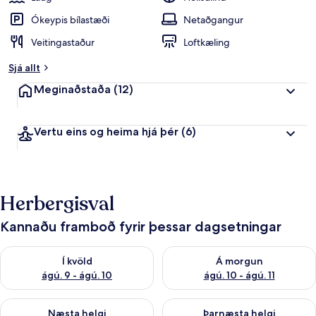
Ókeypis bílastæði
Netaðgangur
Veitingastaður
Loftkæling
Sjá allt
Meginaðstaða
(12)
Vertu eins og heima hjá þér
(6)
Herbergisval
Kannaðu framboð fyrir þessar dagsetningar
Athuga framboð í kvöld ágú. 9 - ágú. 10
Athuga framboð á morgun ágú.
Í kvöld
Á morgun
ágú. 9 - ágú. 10
ágú. 10 - ágú. 11
Athuga framboð næstu helgi ágú. 14 - ágú. 16
Athuga framboð þarnæstu helg
Næsta helgi
Þarnæsta helgi