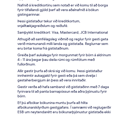
Nafnið á kreditkortinu sem notað er við komu til að borga
fyrir tilfallandi gjöld þarf að vera aðalnafnið á bókun
gistingarinnar.
Þessi gististaður tekur við kreditkortum,
snjalltækjagreiðslum og reiðufé.
Samþykkt kreditkort: Visa, Mastercard, JCB International
Athugið að samfélagsleg viðmið og reglur fyrir gesti geta
verið mismunandi milli landa og gististaða. Reglurnar sem
eru birtar koma frá gististaðnum.
Greiða þarf aukalega fyrir morgunmat fyrir börn á aldrinum
4 - 11 ára þegar þau deila rúmi og rúmfötum með
fullorðnum.
Allir gestir þurfa að skrá sig við komu. Þessi gististaður
innheimtir aukagjald fyrir gesti eða þá sem dvelja í
gestaherbergjum án þess að vera innritaðir.
Gestir verða að hafa samband við gististaðinn með 7 daga
fyrirvara til að panta barnapössun eða aðra þjónustu fyrir
börn.
Ef þú afbókar bókunina muntu þurfa að hlíta
afbókunarskilyrðum gestgjafans. Í samræmi við reglugerðir
ESB um neytendarétt eru bókunarþjónustur gististaða ekki