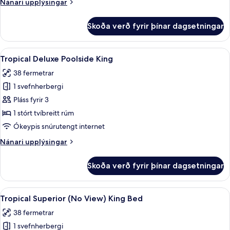
Nánari
Nánari upplýsingar
upplýsingar
fyrir
Skoða verð fyrir þínar dagsetningar
Ocean
Deluxe
King
Skoða
Tropical Deluxe Poolside King | Míníba
12
Tropical Deluxe Poolside King
allar
38 fermetrar
myndir
1 svefnherbergi
fyrir
Tropical
Pláss fyrir 3
Deluxe
1 stórt tvíbreitt rúm
Poolside
Ókeypis snúrutengt internet
King
Nánari
Nánari upplýsingar
upplýsingar
fyrir
Skoða verð fyrir þínar dagsetningar
Tropical
Deluxe
Poolside
Skoða
Tropical Superior (No View) King Bed |
8
King
Tropical Superior (No View) King Bed
allar
38 fermetrar
myndir
1 svefnherbergi
fyrir