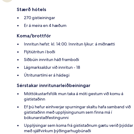
Stærð hótels
270 gistieiningar
Er á meira en 4 hæðum
Koma/brottför
Innritun hefst: kl. 14:00. Innritun lýkur: á miðnætti
Flýtiútritun í boði
Síðbúin innritun háð framboði
Lágmarksaldur við innritun - 18
Útritunartími er á hádegi
Sérstakar innritunarleiðbeiningar
Móttökustarfsfólk mun taka á móti gestum við komu á
gististaðinn
Ef þú hefur einhverjar spurningar skaltu hafa samband við
gististaðinn með upplýsingunum sem finna má í
bókunarstaðfestingunni
Upplýsingar sem koma frá gististaðnum gætu verið þýddar
með sjálfvirkum þýðingarhugbúnaði