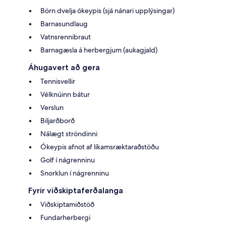
Börn dvelja ókeypis (sjá nánari upplýsingar)
Barnasundlaug
Vatnsrennibraut
Barnagæsla á herbergjum (aukagjald)
Áhugavert að gera
Tennisvellir
Vélknúinn bátur
Verslun
Biljarðborð
Nálægt ströndinni
Ókeypis afnot af líkamsræktaraðstöðu
Golf í nágrenninu
Snorklun í nágrenninu
Fyrir viðskiptaferðalanga
Viðskiptamiðstöð
Fundarherbergi