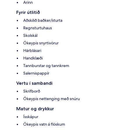
Arinn
Fyrir útlitið
Aðskilið baðker/sturta
Regnsturtuhaus
Skolskál
Ókeypis snyrtivörur
Hárblásari
Handklæði
Tannburstar og tannkrem
Salernispappír
Vertu í sambandi
Skrifborð
Ókeypis nettenging með snúru
Matur og drykkur
Ísskápur
Ókeypis vatn á flöskum