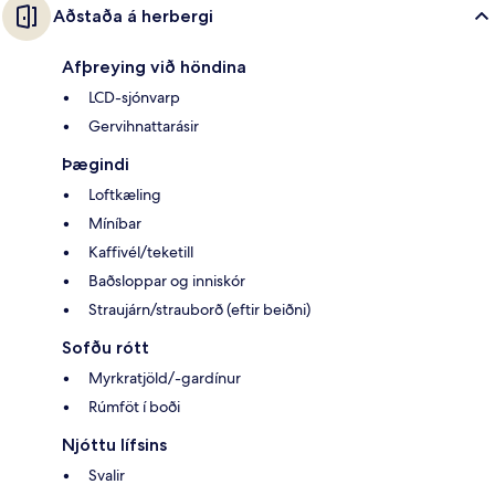
Aðstaða á herbergi
Afþreying við höndina
LCD-sjónvarp
Gervihnattarásir
Þægindi
Loftkæling
Míníbar
Kaffivél/teketill
Baðsloppar og inniskór
Straujárn/strauborð (eftir beiðni)
Sofðu rótt
Myrkratjöld/-gardínur
Rúmföt í boði
Njóttu lífsins
Svalir