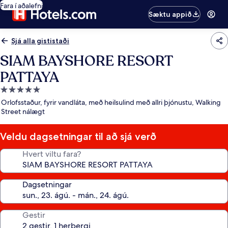
Fara í aðalefni
Sæktu appið
Sjá alla gististaði
SIAM BAYSHORE RESORT
PATTAYA
5.0
stjörnu
Orlofsstaður, fyrir vandláta, með heilsulind með allri þjónustu, Walking
gististaður
Street nálægt
Veldu dagsetningar til að sjá verð
Hvert viltu fara?
Dagsetningar
Gestir