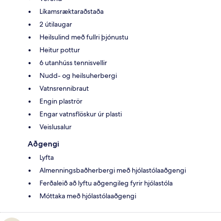
Líkamsræktaraðstaða
2 útilaugar
Heilsulind með fullri þjónustu
Heitur pottur
6 utanhúss tennisvellir
Nudd- og heilsuherbergi
Vatnsrennibraut
Engin plaströr
Engar vatnsflöskur úr plasti
Veislusalur
Aðgengi
Lyfta
Almenningsbaðherbergi með hjólastólaaðgengi
Ferðaleið að lyftu aðgengileg fyrir hjólastóla
Móttaka með hjólastólaaðgengi