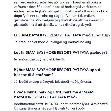
sem eru endurgreiðanleg að fullu sem hægt er að bóka á
vefnum okkar. Ef þú hefur bókað herbergi á verði sem er
endurgreiðanlegt að fullu getur þú afbókað allt niður í nokkra
daga fyrir innritun eins og sagt er fyrir um í skilmálum
gististaðarins. Við hvetjum þig til að skoða afbókunarreglur
gististaðarins til að sjá nákvæma skilmála og skilyrði.
Er SIAM BAYSHORE RESORT PATTAYA með sundlaug?
Já, staðurinn er með 2 útilaugar og barnasundlaug.
Leyfir SIAM BAYSHORE RESORT PATTAYA gæludýr?
Því miður, gæludýr eru ekki leyfð.
Býður SIAM BAYSHORE RESORT PATTAYA upp á
bílastæði á staðnum?
Já, boðið er upp á ókeypis bílastæði með þjónustu.
Hvaða innritunar- og útritunartíma er SIAM
BAYSHORE RESORT PATTAYA með?
Innritunartími hefst: kl. 14:00. Innritunartíma lýkur: á miðnætti.
Útritunartími er á hádegi. Flýti-útritun er í boði.