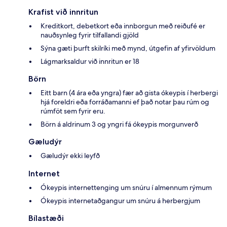
Krafist við innritun
Kreditkort, debetkort eða innborgun með reiðufé er
nauðsynleg fyrir tilfallandi gjöld
Sýna gæti þurft skilríki með mynd, útgefin af yfirvöldum
Lágmarksaldur við innritun er 18
Börn
Eitt barn (4 ára eða yngra) fær að gista ókeypis í herbergi
hjá foreldri eða forráðamanni ef það notar þau rúm og
rúmföt sem fyrir eru.
Börn á aldrinum 3 og yngri fá ókeypis morgunverð
Gæludýr
Gæludýr ekki leyfð
Internet
Ókeypis internettenging um snúru í almennum rýmum
Ókeypis internetaðgangur um snúru á herbergjum
Bílastæði