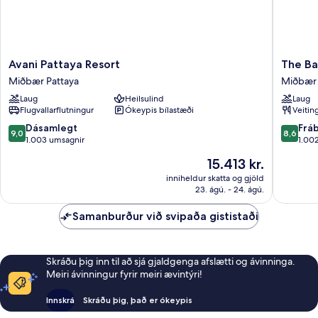
Avani
The
Avani Pattaya Resort
The Ba
Pattaya
Bayview
Miðbær Pattaya
Miðbær 
Resort
Hotel
Laug
Heilsulind
Laug
Miðbær
Pattaya
Flugvallarflutningur
Ókeypis bílastæði
Veitin
Pattaya
Miðbær
Pattaya
9.0
8.6
Dásamlegt
Frá
9,0
8,6
af
af
1.003 umsagnir
1.00
10,
10,
Verðið
15.413 kr.
Dásamlegt,
Frábært
er
1.003
1.002
inniheldur skatta og gjöld
15.413 kr.
23. ágú. - 24. ágú.
umsagnir
umsagni
Samanburður við svipaða gististaði
Skráðu þig inn til að sjá gjaldgenga afslætti og ávinninga.
Meiri ávinningur fyrir meiri ævintýri!
Innskrá
Skráðu þig, það er ókeypis