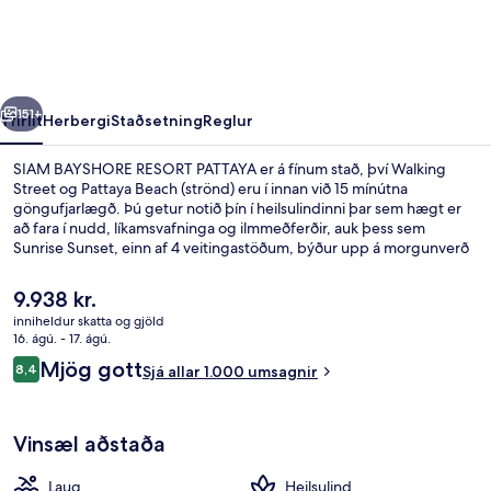
PATTAYA
rra
Næsta
151+
Yfirlit
Herbergi
Staðsetning
Reglur
SIAM BAYSHORE RESORT PATTAYA er á fínum stað, því Walking
Street og Pattaya Beach (strönd) eru í innan við 15 mínútna
göngufjarlægð. Þú getur notið þín í heilsulindinni þar sem hægt er
að fara í nudd, líkamsvafninga og ilmmeðferðir, auk þess sem
Sunrise Sunset, einn af 4 veitingastöðum, býður upp á morgunverð
og hádegisverð. Meðal annarra þæginda á þessu orlofssvæði fyrir
vandláta eru 2 útilaugar, bar við sundlaugarbakkann og
Núverandi
9.938 kr.
líkamsræktaraðstaða. Aðrir gestir hafa sérstaklega sagt að hjálpsamt
verð
inniheldur skatta og gjöld
starfsfólk sé meðal helstu kosta gististaðarins.
er
16. ágú. - 17. ágú.
2 útilaugar, sólstólar
9.938 kr.
Umsagnir
Mjög gott
8,4
Sjá allar 1.000 umsagnir
8,4 af 10
Vinsæl aðstaða
Laug
Heilsulind