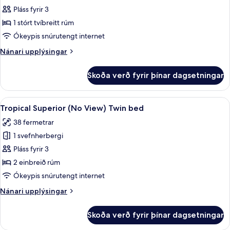
Tropical
Pláss fyrir 3
Superior
1 stórt tvíbreitt rúm
(No
Ókeypis snúrutengt internet
View)
Nánari
Nánari upplýsingar
King
upplýsingar
Bed
fyrir
Skoða verð fyrir þínar dagsetningar
Tropical
Superior
(No
Skoða
Tropical Superior (No View) Twin bed |
8
View)
Tropical Superior (No View) Twin bed
allar
King
38 fermetrar
Bed
myndir
1 svefnherbergi
fyrir
Tropical
Pláss fyrir 3
Superior
2 einbreið rúm
(No
Ókeypis snúrutengt internet
View)
Nánari
Nánari upplýsingar
Twin
upplýsingar
bed
fyrir
Skoða verð fyrir þínar dagsetningar
Tropical
Superior