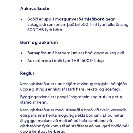
Aukavalkostir
Boðið er upp á
morgunverðarhlaðborð
gegn
aukagjaldi sem er um það bil 500 THB fyrir fullorðna og
300 THB fyrir börn
Börn og aukarúm
Barnapössun á herbergjum er í boði gegn aukagjaldi
Aukarúm eru í boði fyrir THB 1600.0 á dag
Reglur
Þessi gististaður er undir stjórn atvinnugestgjafa. Að bjóða
upp á gistingu er hluti af starfi hans, rekstri og aðalfagi.
Byggingarvinna er í gangi í nágrenninu og truflun getur
stafað af henni.
Þessi gististaður er með útisvæði á borð við svalir, verandir
eða palla sem henta mögulega ekki börnum. Ef þú hefur
áhyggjur mælum við með að þú hafir samband við
gististaðinn fyrir komu til að staðfesta að þau geti boðið þér
upp á hentugt herbergi.