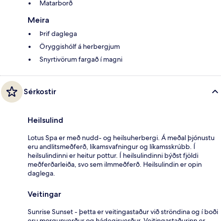
Matarborð
Meira
Þrif daglega
Öryggishólf á herbergjum
Snyrtivörum fargað í magni
Sérkostir
Heilsulind
Lotus Spa er með nudd- og heilsuherbergi. Á meðal þjónustu
eru andlitsmeðferð, líkamsvafningur og líkamsskrúbb. Í
heilsulindinni er heitur pottur. Í heilsulindinni býðst fjöldi
meðferðarleiða, svo sem ilmmeðferð. Heilsulindin er opin
daglega.
Veitingar
Sunrise Sunset - þetta er veitingastaður við ströndina og í boði
eru morgunverður og hádegisverður. Veitingastaðurinn er