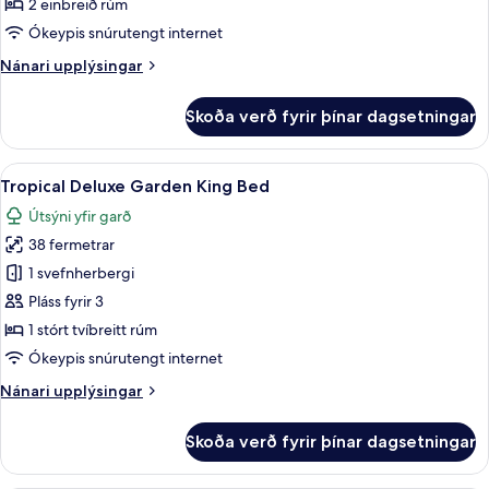
2 einbreið rúm
Twin
Ókeypis snúrutengt internet
Bed
Nánari
Nánari upplýsingar
upplýsingar
fyrir
Skoða verð fyrir þínar dagsetningar
Tropical
Deluxe
Garden
Skoða
Tropical Deluxe Garden King Bed | Míní
8
Twin
Tropical Deluxe Garden King Bed
allar
Bed
Útsýni yfir garð
myndir
38 fermetrar
fyrir
Tropical
1 svefnherbergi
Deluxe
Pláss fyrir 3
Garden
1 stórt tvíbreitt rúm
King
Ókeypis snúrutengt internet
Bed
Nánari
Nánari upplýsingar
upplýsingar
fyrir
Skoða verð fyrir þínar dagsetningar
Tropical
Deluxe
Garden