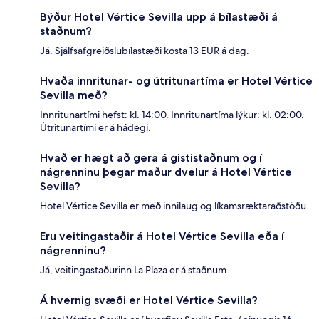
Býður Hotel Vértice Sevilla upp á bílastæði á
staðnum?
Já. Sjálfsafgreiðslubílastæði kosta 13 EUR á dag.
Hvaða innritunar- og útritunartíma er Hotel Vértice
Sevilla með?
Innritunartími hefst: kl. 14:00. Innritunartíma lýkur: kl. 02:00.
Útritunartími er á hádegi.
Hvað er hægt að gera á gististaðnum og í
nágrenninu þegar maður dvelur á Hotel Vértice
Sevilla?
Hotel Vértice Sevilla er með innilaug og líkamsræktaraðstöðu.
Eru veitingastaðir á Hotel Vértice Sevilla eða í
nágrenninu?
Já, veitingastaðurinn La Plaza er á staðnum.
Á hvernig svæði er Hotel Vértice Sevilla?