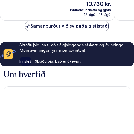
Verðið
10.730 kr.
Dásamlegt,
Frábært
er
1.000
667
inniheldur skatta og gjöld
10.730 kr.
12. ágú. - 13. ágú.
umsagnir
umsagni
Samanburður við svipaða gististaði
Skráðu þig inn til að sjá gjaldgenga afslætti og ávinninga.
Meiri ávinningur fyrir meiri ævintýri!
Innskrá
Skráðu þig, það er ókeypis
Um hverfið