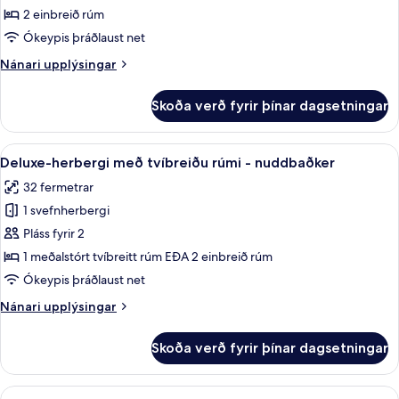
herbergi
2 einbreið rúm
með
Ókeypis þráðlaust net
tvíbreiðu
Nánari
Nánari upplýsingar
rúmi
upplýsingar
fyrir
Skoða verð fyrir þínar dagsetningar
Standard-
herbergi
með
Skoða
Deluxe-herbergi með tvíbreiðu rúmi - n
8
tvíbreiðu
Deluxe-herbergi með tvíbreiðu rúmi - nuddbaðker
allar
rúmi
32 fermetrar
myndir
1 svefnherbergi
fyrir
Deluxe-
Pláss fyrir 2
herbergi
1 meðalstórt tvíbreitt rúm EÐA 2 einbreið rúm
með
Ókeypis þráðlaust net
tvíbreiðu
Nánari
Nánari upplýsingar
rúmi
upplýsingar
-
fyrir
Skoða verð fyrir þínar dagsetningar
Deluxe-
nuddbaðker
herbergi
með
Skoða
Economy-herbergi fyrir einn | Míníbar,