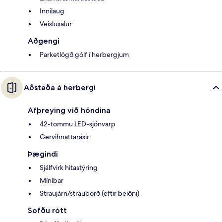
Innilaug
Veislusalur
Aðgengi
Parketlögð gólf í herbergjum
Aðstaða á herbergi
Afþreying við höndina
42-tommu LED-sjónvarp
Gervihnattarásir
Þægindi
Sjálfvirk hitastýring
Míníbar
Straujárn/strauborð (eftir beiðni)
Sofðu rótt