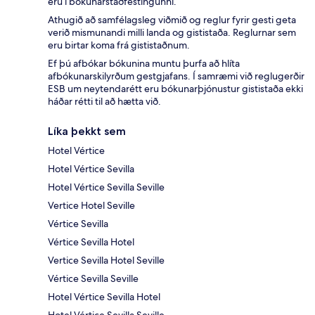
eru í bókunarstaðfestingunni.
Athugið að samfélagsleg viðmið og reglur fyrir gesti geta
verið mismunandi milli landa og gististaða. Reglurnar sem
eru birtar koma frá gististaðnum.
Ef þú afbókar bókunina muntu þurfa að hlíta
afbókunarskilyrðum gestgjafans. Í samræmi við reglugerðir
ESB um neytendarétt eru bókunarþjónustur gististaða ekki
háðar rétti til að hætta við.
Líka þekkt sem
Hotel Vértice
Hotel Vértice Sevilla
Hotel Vértice Sevilla Seville
Vertice Hotel Seville
Vértice Sevilla
Vértice Sevilla Hotel
Vertice Sevilla Hotel Seville
Vértice Sevilla Seville
Hotel Vértice Sevilla Hotel