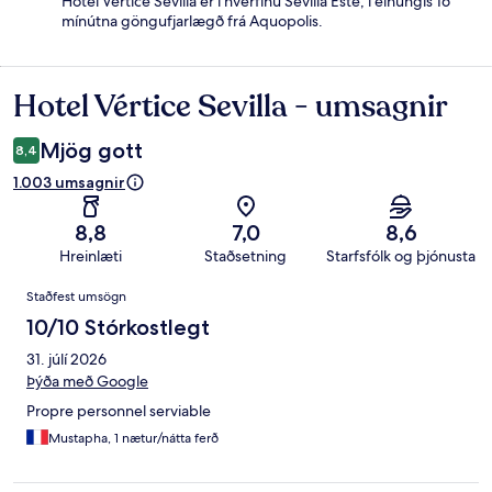
Hotel Vértice Sevilla er í hverfinu Sevilla Este, í einungis 16
mínútna göngufjarlægð frá Aquopolis.
Hotel Vértice Sevilla - umsagnir
Umsagnir
Mjög gott
8,4
1.003 umsagnir
8,8
7,0
8,6
Hreinlæti
Staðsetning
Starfsfólk og þjónusta
Umsagnir
Staðfest umsögn
10/10 Stórkostlegt
31. júlí 2026
Þýða með Google
Propre personnel serviable
Mustapha, 1 nætur/nátta ferð