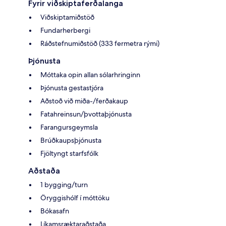
Fyrir viðskiptaferðalanga
Viðskiptamiðstöð
Fundarherbergi
Ráðstefnumiðstöð (333 fermetra rými)
Þjónusta
Móttaka opin allan sólarhringinn
Þjónusta gestastjóra
Aðstoð við miða-/ferðakaup
Fatahreinsun/þvottaþjónusta
Farangursgeymsla
Brúðkaupsþjónusta
Fjöltyngt starfsfólk
Aðstaða
1 bygging/turn
Öryggishólf í móttöku
Bókasafn
Líkamsræktaraðstaða