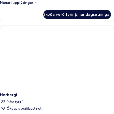
fjóra
Nánari
Nánari upplýsingar
upplýsingar
fyrir
Skoða verð fyrir þínar dagsetningar
Fjölskylduherbergi
fyrir
fjóra
Herbergi
Pláss fyrir 1
Ókeypis þráðlaust net