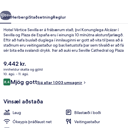
rra
Næsta
59+
Yfirlit
Herbergi
Staðsetning
Reglur
Hotel Vértice Sevilla er á frábærum stað, því Konunglega Alcázar í
Sevilla og Plaza de España eru í einungis 10 mínútna akstursfjarlægð.
Eftir að hafa buslað duglega í innilauginni er gott að vita til þess að á
staðnum eru veitingastaður og bar/setustofa þar sem tilvalið er að fá
sér bita eða svalandi drykk. Þar að auki eru Seville Cathedral og Plaza
de Armas verslunarmiðstöðin í nokkurra mínútna akstursfjarlægð.
Aðrir gestir hafa sagt að meðal helstu kosta gististaðarins sé
Núverandi
9.442 kr.
hjálpsamt starfsfólk.
verð
inniheldur skatta og gjöld
er
10. ágú. - 11. ágú.
Innilaug
9.442 kr.
Umsagnir
Mjög gott
8,4
Sjá allar 1.003 umsagnir
8,4 af 10
Vinsæl aðstaða
Laug
Bílastæði í boði
Ókeypis þráðlaust net
Veitingastaður