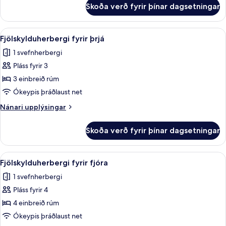
fyrir
Skoða verð fyrir þínar dagsetningar
Svíta
Skoða
Míníbar, öryggishólf í herbergi, skrifb
5
Fjölskylduherbergi fyrir þrjá
allar
1 svefnherbergi
myndir
Pláss fyrir 3
fyrir
Fjölskylduherbergi
3 einbreið rúm
fyrir
Ókeypis þráðlaust net
þrjá
Nánari
Nánari upplýsingar
upplýsingar
fyrir
Skoða verð fyrir þínar dagsetningar
Fjölskylduherbergi
fyrir
þrjá
Skoða
Míníbar, öryggishólf í herbergi, skrifb
5
Fjölskylduherbergi fyrir fjóra
allar
1 svefnherbergi
myndir
Pláss fyrir 4
fyrir
Fjölskylduherbergi
4 einbreið rúm
fyrir
Ókeypis þráðlaust net