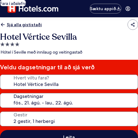
Fara í aðalefni
Sæktu appið
Sjá alla gististaði
Hotel Vértice Sevilla
4.0
stjörnu
Hótel í Seville með innilaug og veitingastað
gististaður
Veldu dagsetningar til að sjá verð
Hvert viltu fara?
Dagsetningar
Gestir
Leita