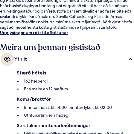
og Plaza de España eru í einungis 10 mínútna akstursfjarlægð. Eftir að
hafa buslað duglega í innilauginni er gott að vita til þess að á staðnum
eru veitingastaður og bar/setustofa þar sem tilvalið er að fá sér bita eða
svalandi drykk. Þar að auki eru Seville Cathedral og Plaza de Armas
verslunarmiðstöðin í nokkurra mínútna akstursfjarlægð. Aðrir gestir hafa
sagt að meðal helstu kosta gististaðarins sé hjálpsamt starfsfólk.
Upplýsingar um rétt til afbókunar
Meira um þennan gististað
Yfirlit
Stærð hótels
162 herbergi
Er á meira en 12 hæðum
Koma/brottför
Innritun hefst: kl. 14:00. Innritun lýkur: kl. 02:00
Útritunartími er á hádegi
Sérstakar innritunarleiðbeiningar
Móttökustarfsfólk mun taka á móti gestum við komu á