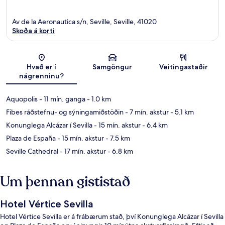
Av de la Aeronautica s/n, Seville, Seville, 41020
Skoða á korti
Kort
Hvað er í
Samgöngur
Veitingastaðir
nágrenninu?
Aquopolis
- 11 mín. ganga
- 1.0 km
Fibes ráðstefnu- og sýningamiðstöðin
- 7 mín. akstur
- 5.1 km
Konunglega Alcázar í Sevilla
- 15 mín. akstur
- 6.4 km
Plaza de España
- 15 mín. akstur
- 7.5 km
Seville Cathedral
- 17 mín. akstur
- 6.8 km
Um þennan gististað
Hotel Vértice Sevilla
Hotel Vértice Sevilla er á frábærum stað, því Konunglega Alcázar í Sevilla