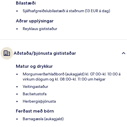
Bílastæði
Sjálfsafgreiðslubílastæði á staðnum (13 EUR á dag)
Aðrar upplýsingar
Reyklaus gististaður
Aðstaða/þjónusta gististaðar
Matur og drykkur
Morgunverðarhlaðborð (aukagjald) kl. 07:00–kl. 10:00 á
virkum dögum og kl. 08:00–kl. 11:00 um helgar
Veitingastaður
Bar/setustofa
Herbergisþjónusta
Ferðast með börn
Barnagæsla (aukagjald)