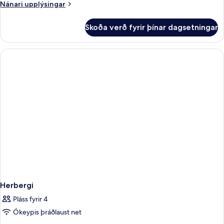
Nánari
Nánari upplýsingar
upplýsingar
fyrir
Skoða verð fyrir þínar dagsetningar
Herbergi
Herbergi
Pláss fyrir 4
Ókeypis þráðlaust net