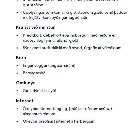
gististaðinn
Upplýsingar sem koma frá gististaðnum gætu verið þýddar
með sjálfvirkum þýðingarhugbúnaði
Krafist við innritun
Kreditkort, debetkort eða innborgun með reiðufé er
nauðsynleg fyrir tilfallandi gjöld
Sýna gæti þurft skilríki með mynd, útgefin af yfirvöldum
Börn
Engar vöggur (ungbarnarúm)
Barnagæsla*
Gæludýr
Gæludýr ekki leyfð
Internet
Ókeypis internettenging, þráðlaus eða um snúru, í
almennum rýmum
Ókeypis þráðlaust internet á herbergjum