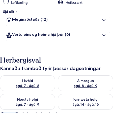
Loftkæling
Heilsurækt
Sjá allt
Meginaðstaða
(12)
Vertu eins og heima hjá þér
(6)
Herbergisval
Kannaðu framboð fyrir þessar dagsetningar
Athuga framboð í kvöld ágú. 7 - ágú. 8
Athuga framboð á morgun ágú.
Í kvöld
Á morgun
ágú. 7 - ágú. 8
ágú. 8 - ágú. 9
Athuga framboð næstu helgi ágú. 7 - ágú. 9
Athuga framboð þarnæstu helgi
Næsta helgi
Þarnæsta helgi
ágú. 7 - ágú. 9
ágú. 14 - ágú. 16