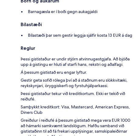
Börn og aukarúm
Barnagæsla er í boði gegn aukagjaldi
Bílastæði
Bílastæði þar sem gestir leggja sjálfir kosta 13 EUR á dag
Reglur
Þessi gististaður er undir stjórn atvinnugestgjafa. Að bjóða
upp á gistingu er hluti af starfi hans, rekstri og aðalfagi.
Á þessum gististað eru engar lyftur.
Gestir geta sofið rólega því að á staðnum eru slökkvitæki,
reykskynjari, öryggiskerfi og fyrstuhjálparkassi.
Þessi gististaður tekur við kreditkortum. Ekki er tekið við
reiðufé.
Samþykkt kreditkort: Visa, Mastercard, American Express,
Diners Club
Greiðslur í reiðufé á þessum gististað mega vera EUR 1000
að hámarki samkvæmt landslögum. Hafðu samband við
gististaðinn til að fá frekari upplýsingar, samskipaleiðirnar