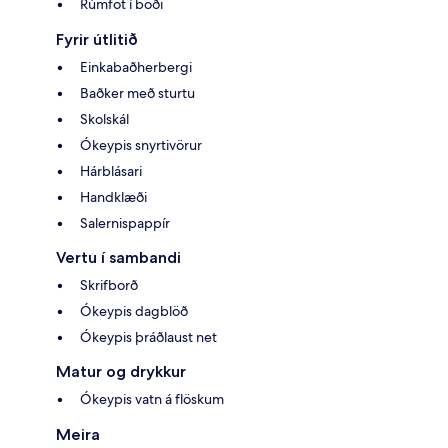
Rúmföt í boði
Fyrir útlitið
Einkabaðherbergi
Baðker með sturtu
Skolskál
Ókeypis snyrtivörur
Hárblásari
Handklæði
Salernispappír
Vertu í sambandi
Skrifborð
Ókeypis dagblöð
Ókeypis þráðlaust net
Matur og drykkur
Ókeypis vatn á flöskum
Meira