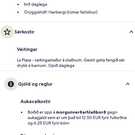
Þrif daglega
Öryggishólf í herbergi (rúmar fartölvur)
Sérkostir
Veitingar
La Plaza - veitingastaður á staðnum. Gestir geta fengið sér
drykk á barnum. Opið daglega
Gjöld og reglur
Aukavalkostir
Boðið er upp á
morgunverðarhlaðborð
gegn
aukagjaldi sem er um það bil 12.50 EUR fyrir fullorðna
og 6.25 EUR fyrir börn