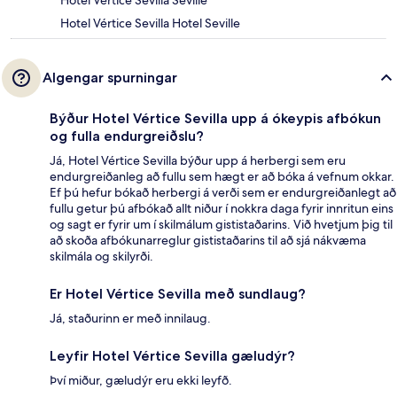
Hotel Vértice Sevilla Seville
Hotel Vértice Sevilla Hotel Seville
Algengar spurningar
Býður Hotel Vértice Sevilla upp á ókeypis afbókun
og fulla endurgreiðslu?
Já, Hotel Vértice Sevilla býður upp á herbergi sem eru
endurgreiðanleg að fullu sem hægt er að bóka á vefnum okkar.
Ef þú hefur bókað herbergi á verði sem er endurgreiðanlegt að
fullu getur þú afbókað allt niður í nokkra daga fyrir innritun eins
og sagt er fyrir um í skilmálum gististaðarins. Við hvetjum þig til
að skoða afbókunarreglur gististaðarins til að sjá nákvæma
skilmála og skilyrði.
Er Hotel Vértice Sevilla með sundlaug?
Já, staðurinn er með innilaug.
Leyfir Hotel Vértice Sevilla gæludýr?
Því miður, gæludýr eru ekki leyfð.