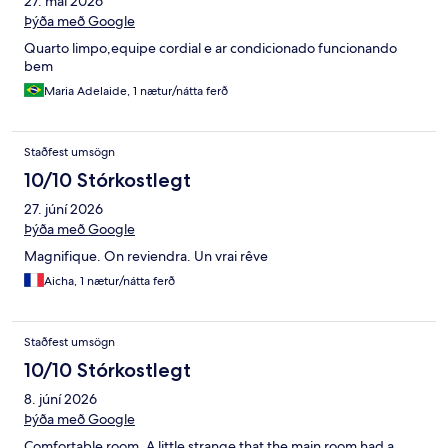
27. maí 2026
Þýða með Google
Quarto limpo,equipe cordial e ar condicionado funcionando
bem
Maria Adelaide, 1 nætur/nátta ferð
Staðfest umsögn
10/10 Stórkostlegt
27. júní 2026
Þýða með Google
Magnifique. On reviendra. Un vrai rêve
Aicha, 1 nætur/nátta ferð
Staðfest umsögn
10/10 Stórkostlegt
8. júní 2026
Þýða með Google
Comfortable room. A little strange that the main room had a