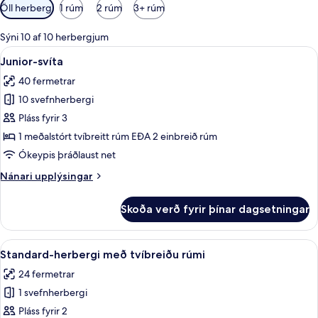
Síur
Öll herbergi
1 rúm
2 rúm
3+ rúm
í
boði
Sýni 10 af 10 herbergjum
fyrir
Skoða
Junior-svíta | Míníbar, öryggishólf í h
10
Junior-svíta
herbergi
allar
40 fermetrar
myndir
10 svefnherbergi
fyrir
Junior-
Pláss fyrir 3
svíta
1 meðalstórt tvíbreitt rúm EÐA 2 einbreið rúm
Ókeypis þráðlaust net
Nánari
Nánari upplýsingar
upplýsingar
fyrir
Skoða verð fyrir þínar dagsetningar
Junior-
svíta
Skoða
Míníbar, öryggishólf í herbergi, skrifb
6
Standard-herbergi með tvíbreiðu rúmi
allar
24 fermetrar
myndir
1 svefnherbergi
fyrir
Standard-
Pláss fyrir 2