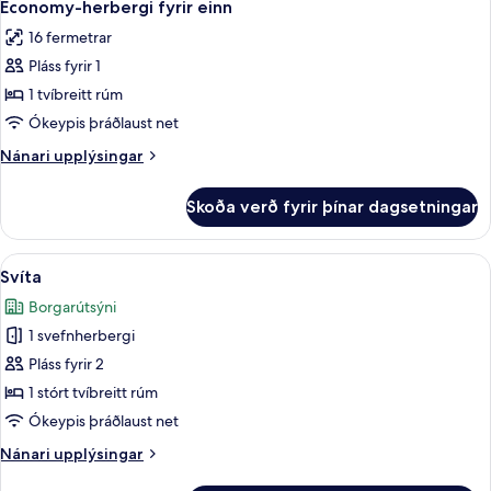
9
tvíbreiðu
Economy-herbergi fyrir einn
allar
rúmi
16 fermetrar
-
myndir
nuddbaðker
Pláss fyrir 1
fyrir
Economy-
1 tvíbreitt rúm
herbergi
Ókeypis þráðlaust net
fyrir
Nánari
Nánari upplýsingar
einn
upplýsingar
fyrir
Skoða verð fyrir þínar dagsetningar
Economy-
herbergi
fyrir
Skoða
Svíta | Míníbar, öryggishólf í herbergi,
9
einn
Svíta
allar
Borgarútsýni
myndir
1 svefnherbergi
fyrir
Svíta
Pláss fyrir 2
1 stórt tvíbreitt rúm
Ókeypis þráðlaust net
Nánari
Nánari upplýsingar
upplýsingar