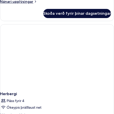
Nánari
Nánari upplýsingar
upplýsingar
fyrir
Skoða verð fyrir þínar dagsetningar
Herbergi
Herbergi
Pláss fyrir 4
Ókeypis þráðlaust net