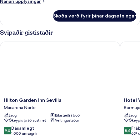
Nánari
Nánari upplýsingar
upplýsingar
fyrir
Skoða verð fyrir þínar dagsetningar
Herbergi
Svipaðir gististaðir
Hilton Garden Inn Sevilla
Hotel Vér
Hilton
Hotel
Hilton Garden Inn Sevilla
Hotel 
Garden
Vértice
Macarena Norte
Bormujo
Inn
Aljarafe
Laug
Bílastæði í boði
Laug
Sevilla
Bormujo
Ókeypis þráðlaust net
Veitingastaður
Ókeypi
Macarena
Norte
9.0
8.6
Dásamlegt
Frá
9,0
8,6
af
af
1.000 umsagnir
667 
10,
10,