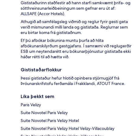
Gististaðurinn staðfestir að hann starfi samkvæmt þrifa- og
sótthreinsunarleiðbeiningum sem gefnar eru út af:
ALLSAFE (Accor Hotels).
Athugið að samfélagsleg viðmið og reglur fyrir gesti geta
verið mismunandi milli landa og gististaða. Reglurnar sem
eru birtar koma frá gististaðnum.
Ef þú afbókar bókunina muntu þurfa að hlíta
afbókunarskilyrðum gestgjafans. Í samræmi við reglugerðir
ESB um neytendarétt eru bókunarþjónustur gististaða ekki
háðar rétti til að hætta við.
Gististaðarflokkur
Þessi gististaður hefur hlotið opinbera stjörnugjöf frá
Þróunarskrifstofu ferðamála í Frakklandi, ATOUT France.
Líka þekkt sem
Paris Velizy
Suite Novotel Paris Velizy
Suite Novotel Paris Velizy Hotel
Suite Novotel Paris Velizy Hotel Velizy-Villacoublay