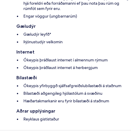
hjá foreldri eða forráðamanni ef þau nota þau rúm og
rúmföt sem fyrir eru.
Engar vöggur (ungbarnarúm)
Gæludýr
Gæludýr leyfð*
Þjónustudýr velkomin
Internet
Ókeypis þráðlaust internet í almennum rýmum
Ókeypis þráðlaust internet á herbergjum
Bílastæði
Ókeypis yfirbyggð sjálfsafgreiðslubílastæði á staðnum
Bílastæði aðgengileg hjólastólum á svæðinu
Hæðartakmarkanir eru fyrir bílastæði á staðnum
Aðrar upplýsingar
Reyklaus gististaður