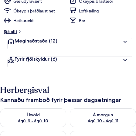
Gæludýravænt
Ókeypis bílastæði
Ókeypis þráðlaust net
Loftkæling
Heilsurækt
Bar
Sjá allt
Meginaðstaða
(12)
Fyrir fjölskyldur
(6)
Herbergisval
Kannaðu framboð fyrir þessar dagsetningar
Athuga framboð í kvöld ágú. 9 - ágú. 10
Athuga framboð á morgun ágú.
Í kvöld
Á morgun
ágú. 9 - ágú. 10
ágú. 10 - ágú. 11
Athuga framboð næstu helgi ágú. 14 - ágú. 16
Athuga framboð þarnæstu helg