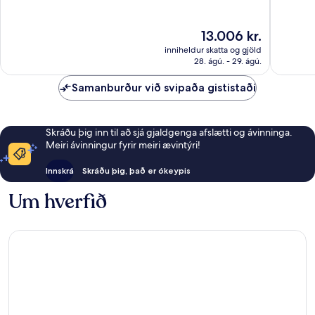
IHG
10,
10,
Velizy-
Mjög
Frábært
Villacou
gott,
436
Verðið
13.006 kr.
1.003
umsagni
er
inniheldur skatta og gjöld
umsagnir
13.006 kr.
28. ágú. - 29. ágú.
Samanburður við svipaða gististaði
Skráðu þig inn til að sjá gjaldgenga afslætti og ávinninga.
Meiri ávinningur fyrir meiri ævintýri!
Innskrá
Skráðu þig, það er ókeypis
Um hverfið