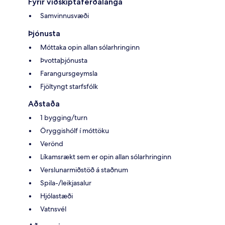
Fyrir viðskiptaferðalanga
Samvinnusvæði
Þjónusta
Móttaka opin allan sólarhringinn
Þvottaþjónusta
Farangursgeymsla
Fjöltyngt starfsfólk
Aðstaða
1 bygging/turn
Öryggishólf í móttöku
Verönd
Líkamsrækt sem er opin allan sólarhringinn
Verslunarmiðstöð á staðnum
Spila-/leikjasalur
Hjólastæði
Vatnsvél