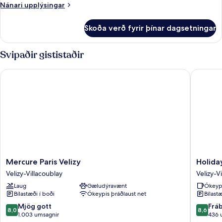
Accessible
Nánari
Nánari upplýsingar
Room
upplýsingar
fyrir
Skoða verð fyrir þínar dagsetningar
Quadruple
Accessible
Room
Svipaðir gististaðir
Mercure Paris Velizy
Holiday I
Mercure
Holiday
Mercure Paris Velizy
Holiday
Paris
Inn
Velizy-Villacoublay
Velizy-V
Velizy
Express
Laug
Gæludýravænt
Ókeyp
Velizy-
Paris
Bílastæði í boði
Ókeypis þráðlaust net
Bílastæ
Villacoublay
-
Velizy
8.0
8.6
Mjög gott
Frá
8,0
8,6
by
af
af
1.003 umsagnir
436 