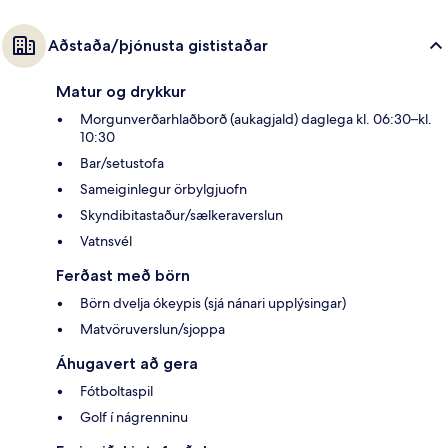
Aðstaða/þjónusta gististaðar
Matur og drykkur
Morgunverðarhlaðborð (aukagjald) daglega kl. 06:30–kl.
10:30
Bar/setustofa
Sameiginlegur örbylgjuofn
Skyndibitastaður/sælkeraverslun
Vatnsvél
Ferðast með börn
Börn dvelja ókeypis (sjá nánari upplýsingar)
Matvöruverslun/sjoppa
Áhugavert að gera
Fótboltaspil
Golf í nágrenninu