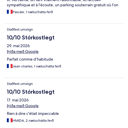
sympathique et à l’écoute, un parking souterrain gratuit où l’on
trouve facilement de la place, nous y reviendrons sans hésiter à
Pascale, 1 nætur/nátta ferð
la prochaine occasion.
Staðfest umsögn
10/10 Stórkostlegt
29. maí 2026
Þýða með Google
Parfait comme d’habitude
Jean-charles, 1 nætur/nátta ferð
Staðfest umsögn
10/10 Stórkostlegt
17. maí 2026
Þýða með Google
Rien à dire c'était impeccable
HMIDA, 2 nætur/nátta ferð