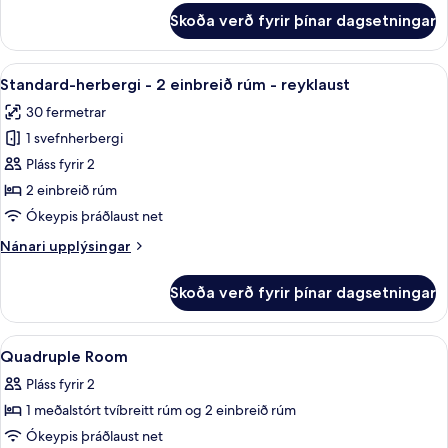
rúm
fyrir
Skoða verð fyrir þínar dagsetningar
Herbergi
-
fyrir
reyklaust
fjóra
Skoða
Standard-herbergi - 2 einbreið rúm - r
4
-
Standard-herbergi - 2 einbreið rúm - reyklaust
allar
mörg
30 fermetrar
rúm
myndir
-
1 svefnherbergi
fyrir
reyklaust
Standard-
Pláss fyrir 2
herbergi
2 einbreið rúm
-
Ókeypis þráðlaust net
2
Nánari
Nánari upplýsingar
einbreið
upplýsingar
rúm
fyrir
Skoða verð fyrir þínar dagsetningar
Standard-
-
herbergi
reyklaust
-
Skoða
Míníbar, öryggishólf í herbergi, skrif
5
2
Quadruple Room
allar
einbreið
Pláss fyrir 2
rúm
myndir
-
1 meðalstórt tvíbreitt rúm og 2 einbreið rúm
fyrir
reyklaust
Quadruple
Ókeypis þráðlaust net