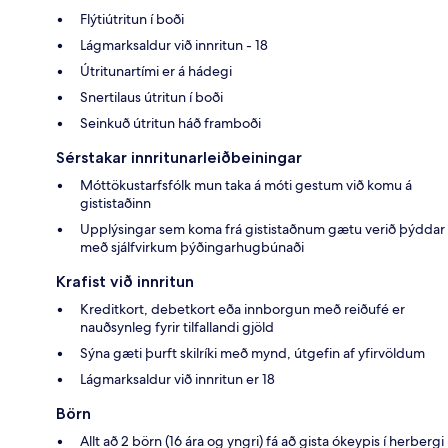
Flýtiútritun í boði
Lágmarksaldur við innritun - 18
Útritunartími er á hádegi
Snertilaus útritun í boði
Seinkuð útritun háð framboði
Sérstakar innritunarleiðbeiningar
Móttökustarfsfólk mun taka á móti gestum við komu á
gististaðinn
Upplýsingar sem koma frá gististaðnum gætu verið þýddar
með sjálfvirkum þýðingarhugbúnaði
Krafist við innritun
Kreditkort, debetkort eða innborgun með reiðufé er
nauðsynleg fyrir tilfallandi gjöld
Sýna gæti þurft skilríki með mynd, útgefin af yfirvöldum
Lágmarksaldur við innritun er 18
Börn
Allt að 2 börn (16 ára og yngri) fá að gista ókeypis í herbergi