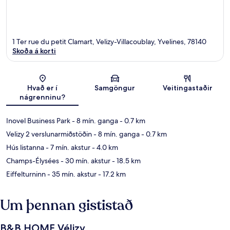
1 Ter rue du petit Clamart, Velizy-Villacoublay, Yvelines, 78140
Skoða á korti
Kort
Hvað er í
Samgöngur
Veitingastaðir
nágrenninu?
Inovel Business Park
- 8 mín. ganga
- 0.7 km
Velizy 2 verslunarmiðstöðin
- 8 mín. ganga
- 0.7 km
Hús listanna
- 7 mín. akstur
- 4.0 km
Champs-Élysées
- 30 mín. akstur
- 18.5 km
Eiffelturninn
- 35 mín. akstur
- 17.2 km
Um þennan gististað
B&B HOME Vélizy