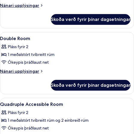
Room
Nánari
Nánari upplýsingar
upplýsingar
fyrir
Skoða verð fyrir þínar dagsetningar
Quadruple
Room
Skoða
Míníbar, öryggishólf í herbergi, skrif
6
Double Room
allar
Pláss fyrir 2
myndir
1 meðalstórt tvíbreitt rúm
fyrir
Double
Ókeypis þráðlaust net
Room
Nánari
Nánari upplýsingar
upplýsingar
fyrir
Skoða verð fyrir þínar dagsetningar
Double
Room
Skoða
Míníbar, öryggishólf í herbergi, skrif
4
Quadruple Accessible Room
allar
Pláss fyrir 2
myndir
1 meðalstórt tvíbreitt rúm og 2 einbreið rúm
fyrir
Quadruple
Ókeypis þráðlaust net