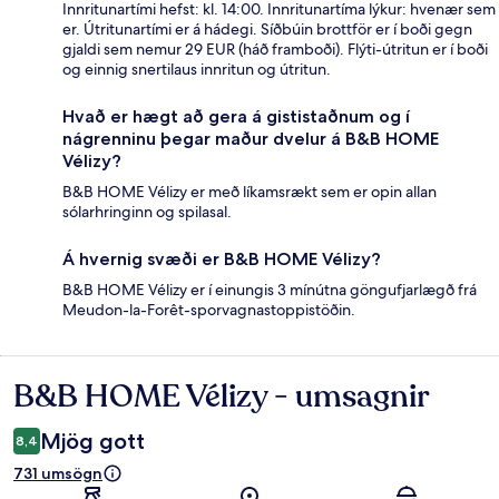
Innritunartími hefst: kl. 14:00. Innritunartíma lýkur: hvenær sem
er. Útritunartími er á hádegi. Síðbúin brottför er í boði gegn
gjaldi sem nemur 29 EUR (háð framboði). Flýti-útritun er í boði
og einnig snertilaus innritun og útritun.
Hvað er hægt að gera á gististaðnum og í
nágrenninu þegar maður dvelur á B&B HOME
Vélizy?
B&B HOME Vélizy er með líkamsrækt sem er opin allan
sólarhringinn og spilasal.
Á hvernig svæði er B&B HOME Vélizy?
B&B HOME Vélizy er í einungis 3 mínútna göngufjarlægð frá
Meudon-la-Forêt-sporvagnastoppistöðin.
B&B HOME Vélizy - umsagnir
Umsagnir
Mjög gott
8,4
731 umsögn