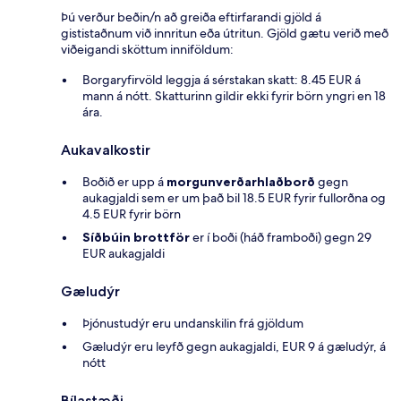
Þú verður beðin/n að greiða eftirfarandi gjöld á
gististaðnum við innritun eða útritun. Gjöld gætu verið með
viðeigandi sköttum inniföldum:
Borgaryfirvöld leggja á sérstakan skatt: 8.45 EUR á
mann á nótt. Skatturinn gildir ekki fyrir börn yngri en 18
ára.
Aukavalkostir
Boðið er upp á
morgunverðarhlaðborð
gegn
aukagjaldi sem er um það bil 18.5 EUR fyrir fullorðna og
4.5 EUR fyrir börn
Síðbúin brottför
er í boði (háð framboði) gegn 29
EUR aukagjaldi
Gæludýr
Þjónustudýr eru undanskilin frá gjöldum
Gæludýr eru leyfð gegn aukagjaldi, EUR 9 á gæludýr, á
nótt
Bílastæði