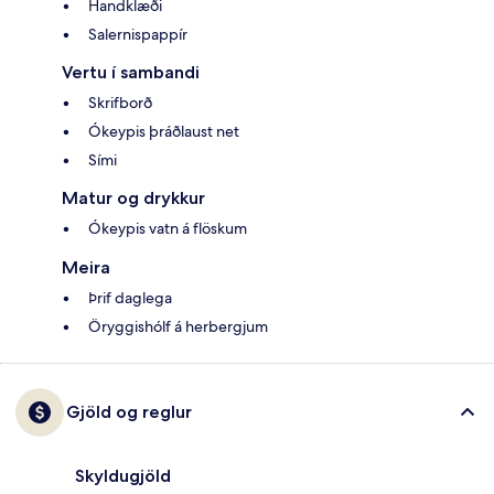
Handklæði
Salernispappír
Vertu í sambandi
Skrifborð
Ókeypis þráðlaust net
Sími
Matur og drykkur
Ókeypis vatn á flöskum
Meira
Þrif daglega
Öryggishólf á herbergjum
Gjöld og reglur
Skyldugjöld