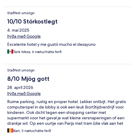
Staðfest umsögn
10/10 Stórkostlegt
4. maí 2025
Þýða með Google
Excelente hotel y me gustó mucho el desayuno
Tarik Meza, 6 nætur/nátta ferð
Staðfest umsögn
8/10 Mjög gott
28. apríl 2026
Þýða með Google
Ruime parking, rustig en proper hotel. Lekker ontbijt. Het gratis
computerspel in de lobby is ook een leuk (kort)tijdverdrijf voor
kinderen. Ook dicht tegen een shopping center met
supermarkt voor het geval je wat kleine versnaperingen of een
drankje wil. Op een uurtje van Parijs met tram (die vlak aan het
hotel stopt) en RER maar beide zijn altijd rustig en zitten nooit
Bart, 3 nætur/nátta ferð
overvol (in tegenstelling tot de metro). Het hotel ligt in een