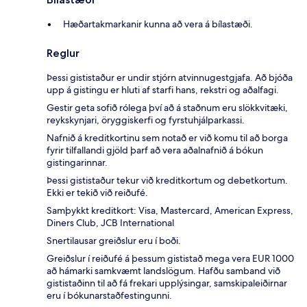
Hæðartakmarkanir kunna að vera á bílastæði.
Reglur
Þessi gististaður er undir stjórn atvinnugestgjafa. Að bjóða
upp á gistingu er hluti af starfi hans, rekstri og aðalfagi.
Gestir geta sofið rólega því að á staðnum eru slökkvitæki,
reykskynjari, öryggiskerfi og fyrstuhjálparkassi.
Nafnið á kreditkortinu sem notað er við komu til að borga
fyrir tilfallandi gjöld þarf að vera aðalnafnið á bókun
gistingarinnar.
Þessi gististaður tekur við kreditkortum og debetkortum.
Ekki er tekið við reiðufé.
Samþykkt kreditkort: Visa, Mastercard, American Express,
Diners Club, JCB International
Snertilausar greiðslur eru í boði.
Greiðslur í reiðufé á þessum gististað mega vera EUR 1000
að hámarki samkvæmt landslögum. Hafðu samband við
gististaðinn til að fá frekari upplýsingar, samskipaleiðirnar
eru í bókunarstaðfestingunni.