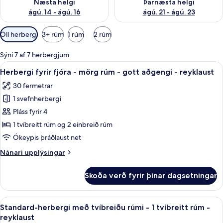
Næsta helgi
Þarnæsta helgi
ágú. 14 - ágú. 16
ágú. 21 - ágú. 23
Síur
Öll herbergi
3+ rúm
1 rúm
2 rúm
í
boði
Sýni 7 af 7 herbergjum
fyrir
Skoða
Míníbar, öryggishólf í herbergi, skrif
5
Herbergi fyrir fjóra - mörg rúm - gott aðgengi - reyklaust
herbergi
allar
30 fermetrar
myndir
1 svefnherbergi
fyrir
Herbergi
Pláss fyrir 4
fyrir
1 tvíbreitt rúm og 2 einbreið rúm
fjóra
Ókeypis þráðlaust net
-
Nánari
Nánari upplýsingar
mörg
upplýsingar
rúm
fyrir
Skoða verð fyrir þínar dagsetningar
Herbergi
-
fyrir
gott
fjóra
Skoða
Standard-herbergi með tvíbreiðu rúmi -
aðgengi
4
-
Standard-herbergi með tvíbreiðu rúmi - 1 tvíbreitt rúm -
allar
-
mörg
reyklaust