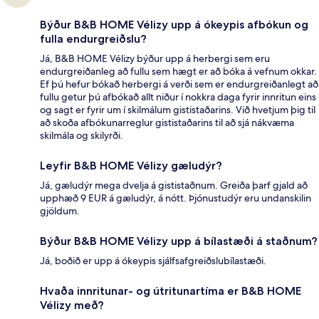
Býður B&B HOME Vélizy upp á ókeypis afbókun og
fulla endurgreiðslu?
Já, B&B HOME Vélizy býður upp á herbergi sem eru
endurgreiðanleg að fullu sem hægt er að bóka á vefnum okkar.
Ef þú hefur bókað herbergi á verði sem er endurgreiðanlegt að
fullu getur þú afbókað allt niður í nokkra daga fyrir innritun eins
og sagt er fyrir um í skilmálum gististaðarins. Við hvetjum þig til
að skoða afbókunarreglur gististaðarins til að sjá nákvæma
skilmála og skilyrði.
Leyfir B&B HOME Vélizy gæludýr?
Já, gæludýr mega dvelja á gististaðnum. Greiða þarf gjald að
upphæð 9 EUR á gæludýr, á nótt. Þjónustudýr eru undanskilin
gjöldum.
Býður B&B HOME Vélizy upp á bílastæði á staðnum?
Já, boðið er upp á ókeypis sjálfsafgreiðslubílastæði.
Hvaða innritunar- og útritunartíma er B&B HOME
Vélizy með?