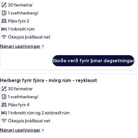
rúm
myndir
reyklaust
30 fermetrar
-
fyrir
gott
1 svefnherbergi
Standard-
aðgengi
Pláss fyrir 2
herbergi
-
reyklaust
með
1 tvíbreitt rúm
tvíbreiðu
Ókeypis þráðlaust net
rúmi
Nánari
Nánari upplýsingar
-
upplýsingar
1
fyrir
Skoða verð fyrir þínar dagsetningar
Standard-
tvíbreitt
herbergi
rúm
með
Skoða
Míníbar, öryggishólf í herbergi, skrif
-
4
tvíbreiðu
Herbergi fyrir fjóra - mörg rúm - reyklaust
allar
rúmi
reyklaust
30 fermetrar
-
myndir
1
1 svefnherbergi
fyrir
tvíbreitt
Herbergi
Pláss fyrir 4
rúm
fyrir
-
1 tvíbreitt rúm og 2 einbreið rúm
reyklaust
fjóra
Ókeypis þráðlaust net
-
Nánari
Nánari upplýsingar
mörg
upplýsingar