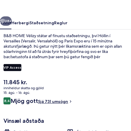
rra
Næsta
28+
Yfirlit
Herbergi
Staðsetning
Reglur
B&B HOME Vélizy státar af fínustu staðsetningu, því Höllin í
Versailles (Versalir, Versalahöll) og Paris Expo eru í 15 mínútna
akstursfjarlægð. Þú getur nýtt þér líkamsræktina sem er opin allan
sólarhringinn til að fá útrás fyrir hreyfiþörfina og svo er líka
bar/setustofa á staðnum þar sem þú getur fengið þér
verðskuldaðan drykk eftir æfinguna. Meðal annarra hápunkta
staðarins eru skyndibitastaður/sælkeraverslun og verönd. Aðrir
VIP Access
gestir hafa sagt að hjálpsamt starfsfólk sé meðal helstu kosta
gististaðarins. Það er ekki langt að fara til að komast í
Núverandi
11.845 kr.
almenningssamgöngur: Meudon-la-Forêt-sporvagnastoppistöðin
Bar (á gististað)
verð
er í 3 mínútna göngufjarlægð og Georges Millandy-
inniheldur skatta og gjöld
er
15. ágú. - 16. ágú.
sporvagnastoppistöðin í 7 mínútna.
11.845 kr.
Umsagnir
Mjög gott
8,4
Sjá 731 umsögn
8,4 af 10
Vinsæl aðstaða