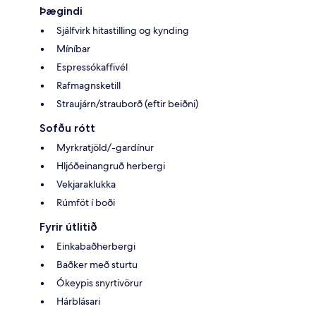
Þægindi
Sjálfvirk hitastilling og kynding
Míníbar
Espressókaffivél
Rafmagnsketill
Straujárn/strauborð (eftir beiðni)
Sofðu rótt
Myrkratjöld/-gardínur
Hljóðeinangruð herbergi
Vekjaraklukka
Rúmföt í boði
Fyrir útlitið
Einkabaðherbergi
Baðker með sturtu
Ókeypis snyrtivörur
Hárblásari