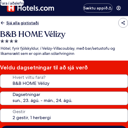
Fara í aðalefni
Sæktu appið
Sjá alla gististaði
B&B HOME Vélizy
4.0
stjörnu
Hótel, fyrir fjölskyldur, í Velizy-Villacoublay, með bar/setustofu og
gististaður
líkamsrækt sem er opin allan sólarhringinn
Veldu dagsetningar til að sjá verð
Hvert viltu fara?
Dagsetningar
Gestir