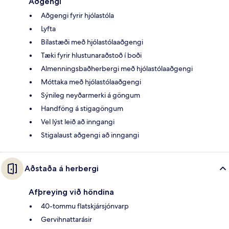
Aðgengi
Aðgengi fyrir hjólastóla
Lyfta
Bílastæði með hjólastólaaðgengi
Tæki fyrir hlustunaraðstoð í boði
Almenningsbaðherbergi með hjólastólaaðgengi
Móttaka með hjólastólaaðgengi
Sýnileg neyðarmerki á göngum
Handföng á stigagöngum
Vel lýst leið að inngangi
Stigalaust aðgengi að inngangi
Aðstaða á herbergi
Afþreying við höndina
40-tommu flatskjársjónvarp
Gervihnattarásir