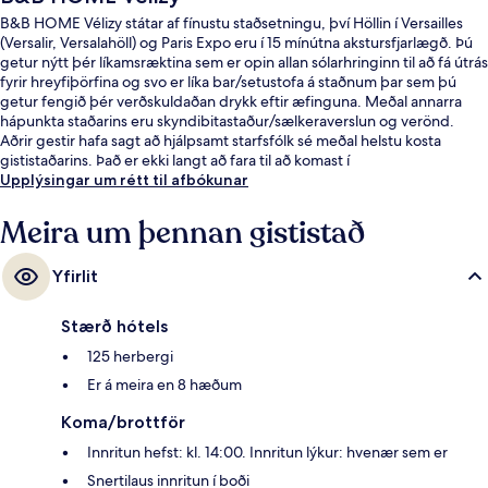
B&B HOME Vélizy státar af fínustu staðsetningu, því Höllin í Versailles
(Versalir, Versalahöll) og Paris Expo eru í 15 mínútna akstursfjarlægð. Þú
getur nýtt þér líkamsræktina sem er opin allan sólarhringinn til að fá útrás
fyrir hreyfiþörfina og svo er líka bar/setustofa á staðnum þar sem þú
getur fengið þér verðskuldaðan drykk eftir æfinguna. Meðal annarra
hápunkta staðarins eru skyndibitastaður/sælkeraverslun og verönd.
Aðrir gestir hafa sagt að hjálpsamt starfsfólk sé meðal helstu kosta
gististaðarins. Það er ekki langt að fara til að komast í
almenningssamgöngur: Meudon-la-Forêt-sporvagnastoppistöðin er í 3
Upplýsingar um rétt til afbókunar
mínútna göngufjarlægð og Georges Millandy-sporvagnastoppistöðin í 7
mínútna.
Meira um þennan gististað
Yfirlit
Stærð hótels
125 herbergi
Er á meira en 8 hæðum
Koma/brottför
Innritun hefst: kl. 14:00. Innritun lýkur: hvenær sem er
Snertilaus innritun í boði