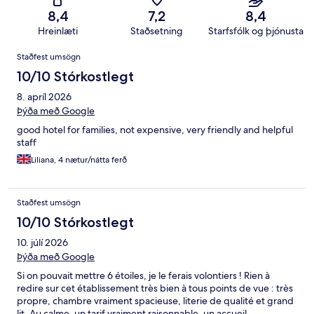
8,4
7,2
8,4
Hreinlæti
Staðsetning
Starfsfólk og þjónusta
Umsagnir
Staðfest umsögn
10/10 Stórkostlegt
8. apríl 2026
Þýða með Google
good hotel for families, not expensive, very friendly and helpful
staff
Liliana, 4 nætur/nátta ferð
Staðfest umsögn
10/10 Stórkostlegt
10. júlí 2026
Þýða með Google
Si on pouvait mettre 6 étoiles, je le ferais volontiers ! Rien à
redire sur cet établissement très bien à tous points de vue : très
propre, chambre vraiment spacieuse, literie de qualité et grand
lit. Au calme, un tarif vraiment raisonnable, un accueil