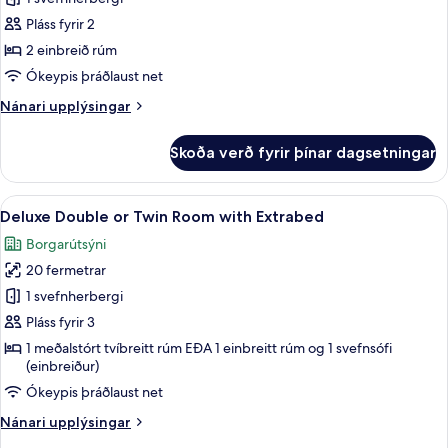
fyrir
Deluxe-
Pláss fyrir 2
herbergi
2 einbreið rúm
fyrir
Ókeypis þráðlaust net
tvo,
Nánari
Nánari upplýsingar
tvö
upplýsingar
rúm
fyrir
Skoða verð fyrir þínar dagsetningar
Deluxe-
herbergi
fyrir
Skoða
Deluxe Double or Twin Room with Ex
1
tvo,
Deluxe Double or Twin Room with Extrabed
allar
tvö
Borgarútsýni
rúm
myndir
20 fermetrar
fyrir
Deluxe
1 svefnherbergi
Double
Pláss fyrir 3
or
1 meðalstórt tvíbreitt rúm EÐA 1 einbreitt rúm og 1 svefnsófi
Twin
(einbreiður)
Room
Ókeypis þráðlaust net
with
Nánari
Nánari upplýsingar
Extrabed
upplýsingar