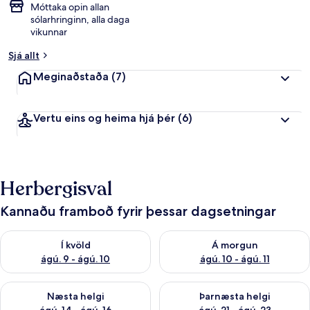
Móttaka opin allan
sólarhringinn, alla daga
vikunnar
Sjá allt
Meginaðstaða
(7)
Vertu eins og heima hjá þér
(6)
Herbergisval
Kannaðu framboð fyrir þessar dagsetningar
Athuga framboð í kvöld ágú. 9 - ágú. 10
Athuga framboð á morgun ágú.
Í kvöld
Á morgun
ágú. 9 - ágú. 10
ágú. 10 - ágú. 11
Athuga framboð næstu helgi ágú. 14 - ágú. 16
Athuga framboð þarnæstu helg
Næsta helgi
Þarnæsta helgi