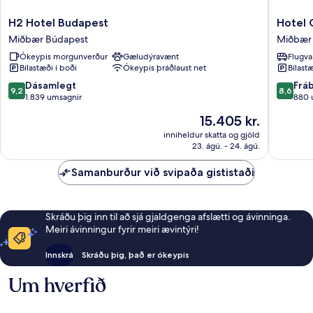
H2
Hotel
H2 Hotel Budapest
Hotel 
Hotel
Charles
Miðbær Búdapest
Miðbær
Budapest
Miðbær
Ókeypis morgunverður
Gæludýravænt
Flugva
Miðbær
Búdape
Bílastæði í boði
Ókeypis þráðlaust net
Bílastæ
Búdapest
9.2
8.6
Dásamlegt
Frá
9,2
8,6
af
af
1.839 umsagnir
880 
10,
10,
Verðið
15.405 kr.
Dásamlegt,
Frábært
er
1.839
880
inniheldur skatta og gjöld
15.405 kr.
23. ágú. - 24. ágú.
umsagnir
umsagni
Samanburður við svipaða gististaði
Skráðu þig inn til að sjá gjaldgenga afslætti og ávinninga.
Meiri ávinningur fyrir meiri ævintýri!
Innskrá
Skráðu þig, það er ókeypis
Um hverfið