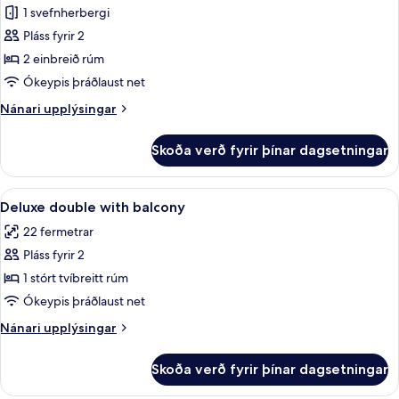
Deluxe
1 svefnherbergi
Twin
Pláss fyrir 2
Room
2 einbreið rúm
with
Ókeypis þráðlaust net
Balcony
Nánari
Nánari upplýsingar
upplýsingar
fyrir
Skoða verð fyrir þínar dagsetningar
Deluxe
Twin
Room
Skoða
Ofnæmisprófaður sængurfatnaður, rú
7
with
Deluxe double with balcony
allar
Balcony
22 fermetrar
myndir
Pláss fyrir 2
fyrir
Deluxe
1 stórt tvíbreitt rúm
double
Ókeypis þráðlaust net
with
Nánari
Nánari upplýsingar
balcony
upplýsingar
fyrir
Skoða verð fyrir þínar dagsetningar
Deluxe
double