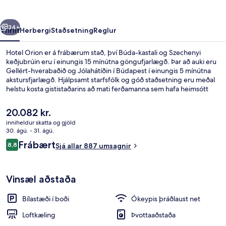
rra
Næsta
34+
Yfirlit
Herbergi
Staðsetning
Reglur
Hotel Orion er á frábærum stað, því Búda-kastali og Szechenyi
keðjubrúin eru í einungis 15 mínútna göngufjarlægð. Þar að auki eru
Gellért-hverabaðið og Jólahátíðin í Búdapest í einungis 5 mínútna
akstursfjarlægð. Hjálpsamt starfsfólk og góð staðsetning eru meðal
helstu kosta gististaðarins að mati ferðamanna sem hafa heimsótt
hann. Gististaðurinn er stutt frá almenningssamgöngum: Döbrentei
tér-sporvagnastoppistöðin er í 3 mínútna göngufjarlægð og Rudas
Núverandi
20.082 kr.
Gyógyfürdő-sporvagnastoppistöðin í 5 mínútna.
verð
inniheldur skatta og gjöld
er
30. ágú. - 31. ágú.
Veitingastaður
20.082 kr.
Umsagnir
Frábært
8,8
Sjá allar 887 umsagnir
8,8 af 10
Vinsæl aðstaða
Bílastæði í boði
Ókeypis þráðlaust net
Loftkæling
Þvottaaðstaða