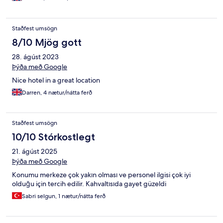
Staðfest umsögn
8/10 Mjög gott
28. ágúst 2023
Þýða með Google
Nice hotel in a great location
Darren, 4 nætur/nátta ferð
Staðfest umsögn
10/10 Stórkostlegt
21. ágúst 2025
Þýða með Google
Konumu merkeze çok yakın olması ve personel ilgisi çok iyi
olduğu için tercih edilir. Kahvaltısıda gayet güzeldi
Sabri selgun, 1 nætur/nátta ferð