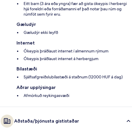
Eitt barn (3 ára eða yngra) fær að gista ókeypis í herbergi
hjá foreldri eða forráðamanni ef það notar þau rúm og
rúmföt sem fyrir eru.
Gæludýr
Gæludýr ekki leyfð
Internet
Ókeypis þráðlaust internet í almennum rýmum
Ókeypis þráðlaust internet á herbergjum
Bílastæði
Sjálfsafgreiðslubílastæði á staðnum (12000 HUF á dag)
Aðrar upplýsingar
Afmörkuð reykingasvæði
Aðstaða/þjónusta gististaðar