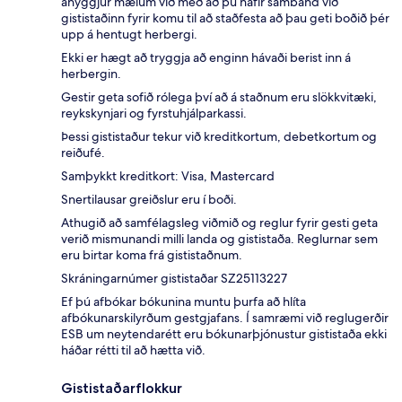
áhyggjur mælum við með að þú hafir samband við
gististaðinn fyrir komu til að staðfesta að þau geti boðið þér
upp á hentugt herbergi.
Ekki er hægt að tryggja að enginn hávaði berist inn á
herbergin.
Gestir geta sofið rólega því að á staðnum eru slökkvitæki,
reykskynjari og fyrstuhjálparkassi.
Þessi gististaður tekur við kreditkortum, debetkortum og
reiðufé.
Samþykkt kreditkort: Visa, Mastercard
Snertilausar greiðslur eru í boði.
Athugið að samfélagsleg viðmið og reglur fyrir gesti geta
verið mismunandi milli landa og gististaða. Reglurnar sem
eru birtar koma frá gististaðnum.
Skráningarnúmer gististaðar SZ25113227
Ef þú afbókar bókunina muntu þurfa að hlíta
afbókunarskilyrðum gestgjafans. Í samræmi við reglugerðir
ESB um neytendarétt eru bókunarþjónustur gististaða ekki
háðar rétti til að hætta við.
Gististaðarflokkur