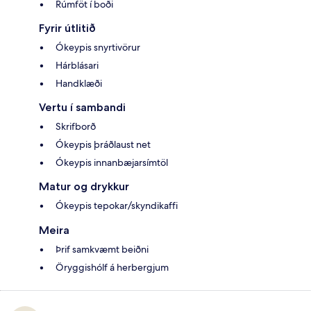
Rúmföt í boði
Fyrir útlitið
Ókeypis snyrtivörur
Hárblásari
Handklæði
Vertu í sambandi
Skrifborð
Ókeypis þráðlaust net
Ókeypis innanbæjarsímtöl
Matur og drykkur
Ókeypis tepokar/skyndikaffi
Meira
Þrif samkvæmt beiðni
Öryggishólf á herbergjum