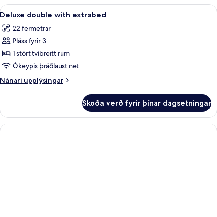
with
Skoða
Ofnæmisprófaður sængurfatnaður, rú
2
balcony
Deluxe double with extrabed
allar
22 fermetrar
myndir
Pláss fyrir 3
fyrir
Deluxe
1 stórt tvíbreitt rúm
double
Ókeypis þráðlaust net
with
Nánari
Nánari upplýsingar
extrabed
upplýsingar
fyrir
Skoða verð fyrir þínar dagsetningar
Deluxe
double
with
extrabed