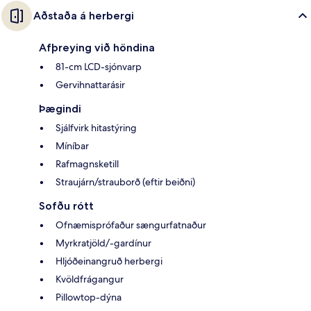
Aðstaða á herbergi
Afþreying við höndina
81-cm LCD-sjónvarp
Gervihnattarásir
Þægindi
Sjálfvirk hitastýring
Míníbar
Rafmagnsketill
Straujárn/strauborð (eftir beiðni)
Sofðu rótt
Ofnæmisprófaður sængurfatnaður
Myrkratjöld/-gardínur
Hljóðeinangruð herbergi
Kvöldfrágangur
Pillowtop-dýna