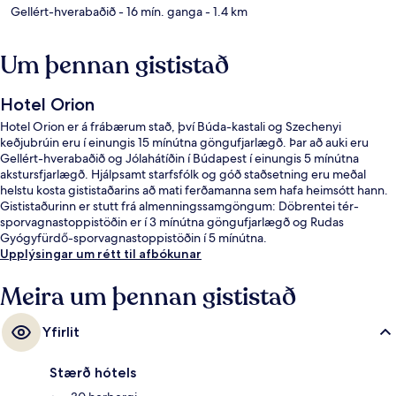
Gellért-hverabaðið
- 16 mín. ganga
- 1.4 km
Um þennan gististað
Hotel Orion
Hotel Orion er á frábærum stað, því Búda-kastali og Szechenyi
keðjubrúin eru í einungis 15 mínútna göngufjarlægð. Þar að auki eru
Gellért-hverabaðið og Jólahátíðin í Búdapest í einungis 5 mínútna
akstursfjarlægð. Hjálpsamt starfsfólk og góð staðsetning eru meðal
helstu kosta gististaðarins að mati ferðamanna sem hafa heimsótt hann.
Gististaðurinn er stutt frá almenningssamgöngum: Döbrentei tér-
sporvagnastoppistöðin er í 3 mínútna göngufjarlægð og Rudas
Gyógyfürdő-sporvagnastoppistöðin í 5 mínútna.
Upplýsingar um rétt til afbókunar
Meira um þennan gististað
Yfirlit
Stærð hótels