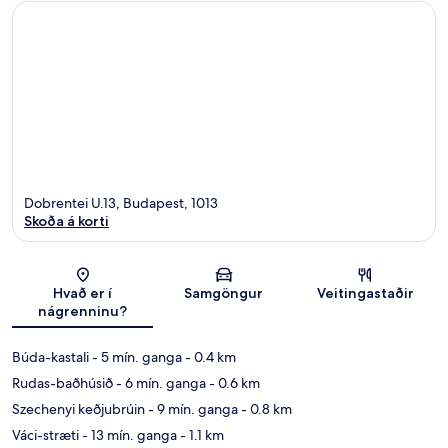
Dobrentei U.13, Budapest, 1013
Skoða á korti
Kort
Hvað er í
Samgöngur
Veitingastaðir
nágrenninu?
Búda-kastali
- 5 mín. ganga
- 0.4 km
Rudas-baðhúsið
- 6 mín. ganga
- 0.6 km
Szechenyi keðjubrúin
- 9 mín. ganga
- 0.8 km
Váci-stræti
- 13 mín. ganga
- 1.1 km