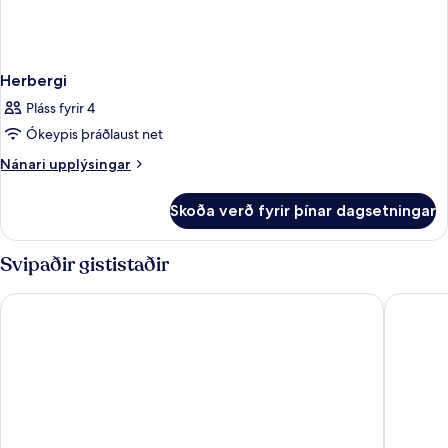
Herbergi
Pláss fyrir 4
Ókeypis þráðlaust net
Nánari
Nánari upplýsingar
upplýsingar
fyrir
Skoða verð fyrir þínar dagsetningar
Herbergi
Svipaðir gististaðir
H2 Hotel Budapest
Hotel Ch