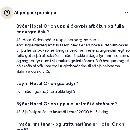
Algengar spurningar
Býður Hotel Orion upp á ókeypis afbókun og fulla
endurgreiðslu?
Já, Hotel Orion býður upp á herbergi sem eru
endurgreiðanleg að fullu sem hægt er að bóka á vefnum okkar.
Ef þú hefur bókað herbergi á verði sem er endurgreiðanlegt að
fullu getur þú afbókað allt niður í nokkra daga fyrir innritun eins
og sagt er fyrir um í skilmálum gististaðarins. Við hvetjum þig til
að skoða afbókunarreglur gististaðarins til að sjá nákvæma
skilmála og skilyrði.
Leyfir Hotel Orion gæludýr?
Því miður, gæludýr eru ekki leyfð.
Býður Hotel Orion upp á bílastæði á staðnum?
Já. Sjálfsafgreiðslubílastæði kosta 12000 HUF á dag.
Hvaða innritunar- og útritunartíma er Hotel Orion
með?