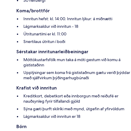
30 herbergi
Koma/brottför
Innritun hefst: kl. 14:00. Innritun lýkur: á miðnætti
Lágmarksaldur við innritun - 18
Útritunartími er kl. 11:00
Snertilaus útritun í boði
Sérstakar innritunarleiðbeiningar
Móttökustarfsfólk mun taka á móti gestum við komu á
gististaðinn
Upplýsingar sem koma frá gististaðnum gætu verið þýddar
með sjálfvirkum þýðingarhugbúnaði
Krafist við innritun
Kreditkort, debetkort eða innborgun með reiðufé er
nauðsynleg fyrir tilfallandi gjöld
Sýna gæti þurft skilríki með mynd, útgefin af yfirvöldum
Lágmarksaldur við innritun er 18
Börn