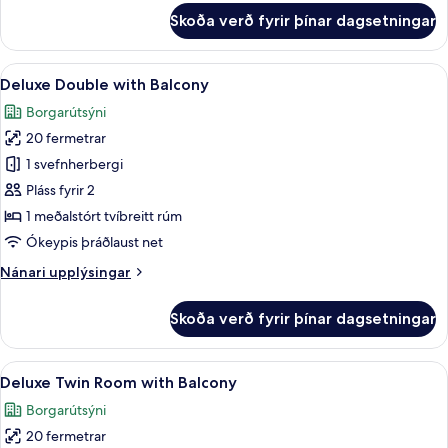
fyrir
Skoða verð fyrir þínar dagsetningar
Deluxe
Double
or
Skoða
Deluxe Double with Balcony | Ofnæm
1
Twin
Deluxe Double with Balcony
allar
Room
Borgarútsýni
with
myndir
Extrabed
20 fermetrar
fyrir
Deluxe
1 svefnherbergi
Double
Pláss fyrir 2
with
1 meðalstórt tvíbreitt rúm
Balcony
Ókeypis þráðlaust net
Nánari
Nánari upplýsingar
upplýsingar
fyrir
Skoða verð fyrir þínar dagsetningar
Deluxe
Double
with
Skoða
Deluxe Twin Room with Balcony | Of
1
Balcony
Deluxe Twin Room with Balcony
allar
Borgarútsýni
myndir
20 fermetrar
fyrir