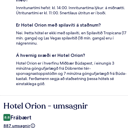
Innritunartími hefst: kl. 14:00. Innritunartíma lýkur: á miðnætti.
Útritunartími er kl. 11:00. Snertilaus útritun er í boði.
Er Hotel Orion með spilavíti á staðnum?
Nei. Þetta hótel er ekki með spilavíti, en Spilavítið Tropicana (17
mín. ganga) og Las Vegas spilavítið (18 mín. ganga) eru í
nágrenninu.
Á hvernig svæði er Hotel Orion?
Hotel Orion er í hverfinu Miðbær Búdapest, í einungis 3
mínútna göngufjarlægð frá Döbrentei tér-
sporvagnastoppistöðin og 7 mínútna göngufjarlægð frá Búda-
kastali. Ferðamenn segja að staðsetning þessa hótels sé
einstaklega góð.
Hotel Orion - umsagnir
Umsagnir
Frábært
8,8
887 umsagnir