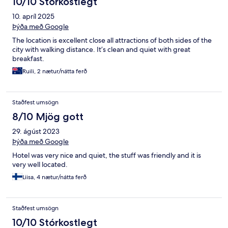
10/10 Stórkostlegt
10. apríl 2025
Þýða með Google
The location is excellent close all attractions of both sides of the
city with walking distance. It’s clean and quiet with great
breakfast.
Ruili, 2 nætur/nátta ferð
Staðfest umsögn
8/10 Mjög gott
29. ágúst 2023
Þýða með Google
Hotel was very nice and quiet, the stuff was friendly and it is
very well located.
Liisa, 4 nætur/nátta ferð
Staðfest umsögn
10/10 Stórkostlegt