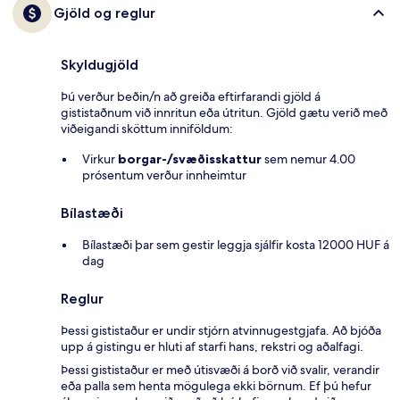
Gjöld og reglur
Skyldugjöld
Þú verður beðin/n að greiða eftirfarandi gjöld á
gististaðnum við innritun eða útritun. Gjöld gætu verið með
viðeigandi sköttum inniföldum:
Virkur
borgar-/svæðisskattur
sem nemur 4.00
prósentum verður innheimtur
Bílastæði
Bílastæði þar sem gestir leggja sjálfir kosta 12000 HUF á
dag
Reglur
Þessi gististaður er undir stjórn atvinnugestgjafa. Að bjóða
upp á gistingu er hluti af starfi hans, rekstri og aðalfagi.
Þessi gististaður er með útisvæði á borð við svalir, verandir
eða palla sem henta mögulega ekki börnum. Ef þú hefur