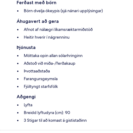
Ferðast með börn
Börn dvelja ókeypis (sjá nánari upplýsingar)
Áhugavert að gera
Afnot af nálægri líkamsræktarmiðstöð
Heitir hverir í nágrenninu
Þjónusta
Móttaka opin allan sólarhringinn
Aðstoð við miða-/ferðakaup
Þvottaaðstaða
Farangursgeymsla
Fjöltyngt starfsfólk
Aðgengi
Lyfta
Breidd lyftudyra (cm): 90
3 Stigar til að komast á gististaðinn