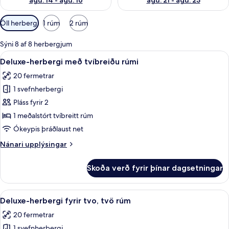
ágú. 14 - ágú. 16
ágú. 21 - ágú. 23
Síur
Öll herbergi
1 rúm
2 rúm
í
boði
Sýni 8 af 8 herbergjum
fyrir
Skoða
Deluxe-herbergi með tvíbreiðu rúmi 
14
Deluxe-herbergi með tvíbreiðu rúmi
herbergi
allar
20 fermetrar
myndir
1 svefnherbergi
fyrir
Deluxe-
Pláss fyrir 2
herbergi
1 meðalstórt tvíbreitt rúm
með
Ókeypis þráðlaust net
tvíbreiðu
Nánari
Nánari upplýsingar
rúmi
upplýsingar
fyrir
Skoða verð fyrir þínar dagsetningar
Deluxe-
herbergi
með
Skoða
Deluxe-herbergi fyrir tvo, tvö rúm 
7
tvíbreiðu
Deluxe-herbergi fyrir tvo, tvö rúm
allar
rúmi
20 fermetrar
myndir
1 svefnherbergi