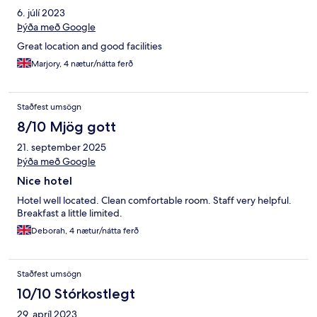
6. júlí 2023
Þýða með Google
Great location and good facilities
Marjory, 4 nætur/nátta ferð
Staðfest umsögn
8/10 Mjög gott
21. september 2025
Þýða með Google
Nice hotel
Hotel well located. Clean comfortable room. Staff very helpful.
Breakfast a little limited.
Deborah, 4 nætur/nátta ferð
Staðfest umsögn
10/10 Stórkostlegt
29. apríl 2023