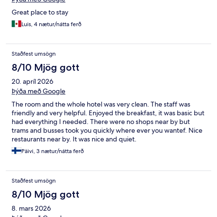
Great place to stay
Luis, 4 nætur/nátta ferð
Staðfest umsögn
8/10 Mjög gott
20. apríl 2026
Þýða með Google
The room and the whole hotel was very clean. The staff was
friendly and very helpful. Enjoyed the breakfast, it was basic but
had everything I needed. There were no shops near by but
trams and busses took you quickly where ever you wantef. Nice
restaurants near by. It was nice and quiet.
Päivi, 3 nætur/nátta ferð
Staðfest umsögn
8/10 Mjög gott
8. mars 2026