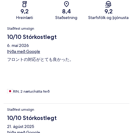
9,2
8,4
9,2
Hreinlæti
Staðsetning
Starfsfólk og þjónusta
Umsagnir
Staðfest umsögn
10/10 Stórkostlegt
6. maí 2026
Þýða með Google
フロントの対応がとても良かった。
RIN, 2 nætur/nátta ferð
Staðfest umsögn
10/10 Stórkostlegt
21. ágúst 2025
Þýða með Google