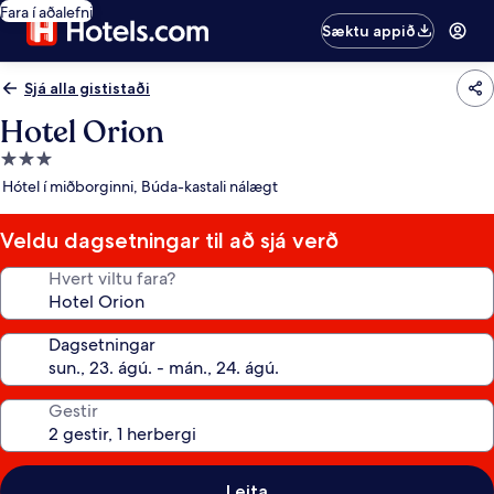
Fara í aðalefni
Sæktu appið
Sjá alla gististaði
Hotel Orion
3.0
stjörnu
Hótel í miðborginni, Búda-kastali nálægt
gististaður
Veldu dagsetningar til að sjá verð
Hvert viltu fara?
Dagsetningar
Gestir
Leita