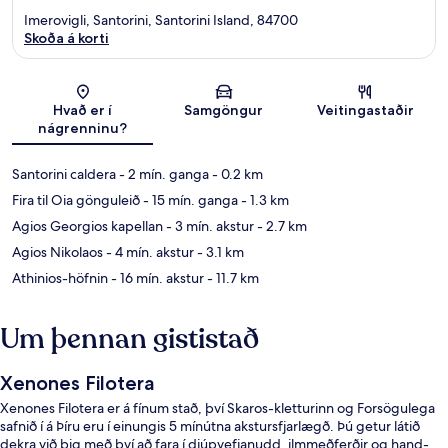
Imerovigli, Santorini, Santorini Island, 84700
Skoða á korti
Kort
Hvað er í
Samgöngur
Veitingastaðir
nágrenninu?
Santorini caldera
- 2 mín. ganga
- 0.2 km
Fira til Oia gönguleið
- 15 mín. ganga
- 1.3 km
Agios Georgios kapellan
- 3 mín. akstur
- 2.7 km
Agios Nikolaos
- 4 mín. akstur
- 3.1 km
Athinios-höfnin
- 16 mín. akstur
- 11.7 km
Um þennan gististað
Xenones Filotera
Xenones Filotera er á fínum stað, því Skaros-kletturinn og Forsögulega
safnið í á Þíru eru í einungis 5 mínútna akstursfjarlægð. Þú getur látið
dekra við þig með því að fara í djúpvefjanudd, ilmmeðferðir og hand-