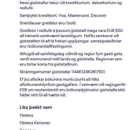
Þessi gististaður tekur við kreditkortum, debetkortum og
reiðufé.
Samþykkt kreditkort: Visa, Mastercard, Discover
Snertilausar greiðslur eru í boði.
Greiðslur í reiðufé á þessum gististað mega vera EUR 500
að hámarki samkvæmt landslögum. Hafðu samband við
gististaðinn til að fá frekari upplýsingar, samskipaleiðirnar
eru í bókunarstaðfestingunni.
Athugið að samfélagsleg viðmið og reglur fyrir gesti geta
verið mismunandi milli landa og gististaða. Reglurnar sem
eru birtar koma frá gististaðnum.
Skráningarnúmer gististaðar 1144Κ124K0817501
Ef þú afbókar bókunina muntu þurfa að hlíta
afbókunarskilyrðum gestgjafans. Í samræmi við reglugerðir
ESB um neytendarétt eru bókunarþjónustur gististaða ekki
háðar rétti til að hætta við.
Líka þekkt sem
Filotera
Filotera Xenones