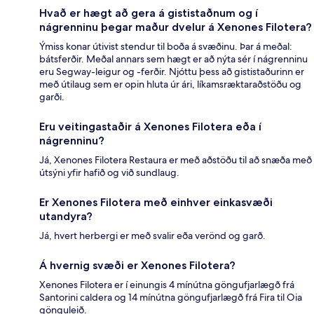
Hvað er hægt að gera á gististaðnum og í
nágrenninu þegar maður dvelur á Xenones Filotera?
Ýmiss konar útivist stendur til boða á svæðinu. Þar á meðal:
bátsferðir. Meðal annars sem hægt er að nýta sér í nágrenninu
eru Segway-leigur og -ferðir. Njóttu þess að gististaðurinn er
með útilaug sem er opin hluta úr ári, líkamsræktaraðstöðu og
garði.
Eru veitingastaðir á Xenones Filotera eða í
nágrenninu?
Já, Xenones Filotera Restaura er með aðstöðu til að snæða með
útsýni yfir hafið og við sundlaug.
Er Xenones Filotera með einhver einkasvæði
utandyra?
Já, hvert herbergi er með svalir eða verönd og garð.
Á hvernig svæði er Xenones Filotera?
Xenones Filotera er í einungis 4 mínútna göngufjarlægð frá
Santorini caldera og 14 mínútna göngufjarlægð frá Fira til Oia
gönguleið.