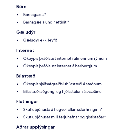
Börn
Barnagæsla*
Barnagæsla undir eftirliti*
Gæludýr
Gæludýr ekki leyfð
Internet
Ókeypis þráðlaust internet í almennum rýmum
Ókeypis þráðlaust internet á herbergjum
Bílastæði
Ókeypis sjálfsafgreiðslubílastæði á staðnum
Bílastæði aðgengileg hjólastólum á svæðinu
Flutningur
Skutluþjónusta á flugvöll allan sólarhringinn*
Skutluþjónusta milli ferjuhafnar og gististaðar*
Aðrar upplýsingar