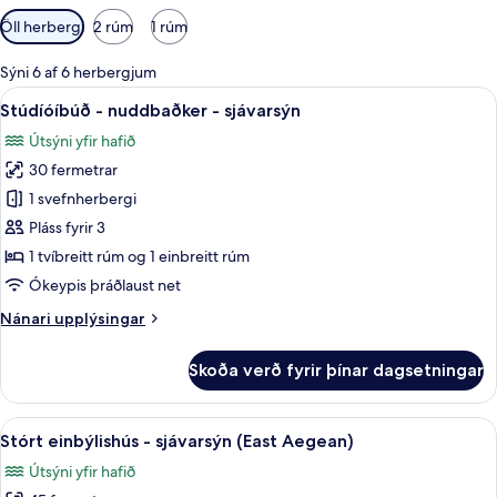
Síur
Öll herbergi
2 rúm
1 rúm
í
boði
Sýni 6 af 6 herbergjum
fyrir
Skoða
Stúdíóíbúð - nuddbaðker - sjávarsýn | 
9
Stúdíóíbúð - nuddbaðker - sjávarsýn
herbergi
allar
Útsýni yfir hafið
myndir
30 fermetrar
fyrir
Stúdíóíbúð
1 svefnherbergi
-
Pláss fyrir 3
nuddbaðker
1 tvíbreitt rúm og 1 einbreitt rúm
-
Ókeypis þráðlaust net
sjávarsýn
Nánari
Nánari upplýsingar
upplýsingar
fyrir
Skoða verð fyrir þínar dagsetningar
Stúdíóíbúð
-
nuddbaðker
Skoða
Stórt einbýlishús - sjávarsýn (East A
12
-
Stórt einbýlishús - sjávarsýn (East Aegean)
allar
sjávarsýn
Útsýni yfir hafið
myndir