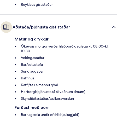
Reyklaus gististaður
Aðstaða/þjónusta gististaðar
Matur og drykkur
Ókeypis morgunverðarhlaðborð daglega kl. 08:00–kl.
10:30
Veitingastaður
Bar/setustofa
Sundlaugabar
Kaffihús
Kaffi/te í almennu rými
Herbergisþjónusta (á ákveðnum tímum)
Skyndibitastaður/sælkeraverslun
Ferðast með börn
Barnagæsla undir eftirliti (aukagjald)