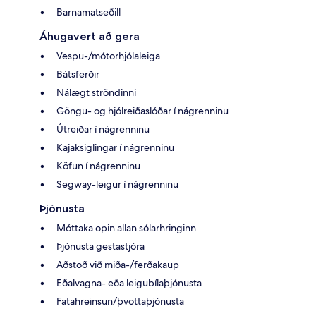
Barnamatseðill
Áhugavert að gera
Vespu-/mótorhjólaleiga
Bátsferðir
Nálægt ströndinni
Göngu- og hjólreiðaslóðar í nágrenninu
Útreiðar í nágrenninu
Kajaksiglingar í nágrenninu
Köfun í nágrenninu
Segway-leigur í nágrenninu
Þjónusta
Móttaka opin allan sólarhringinn
Þjónusta gestastjóra
Aðstoð við miða-/ferðakaup
Eðalvagna- eða leigubílaþjónusta
Fatahreinsun/þvottaþjónusta