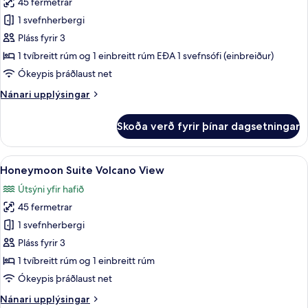
45 fermetrar
fyrir
Stórt
1 svefnherbergi
einbýlishús
Pláss fyrir 3
-
1 tvíbreitt rúm og 1 einbreitt rúm EÐA 1 svefnsófi (einbreiður)
sjávarsýn
Ókeypis þráðlaust net
(East
Nánari
Nánari upplýsingar
Aegean)
upplýsingar
fyrir
Skoða verð fyrir þínar dagsetningar
Stórt
einbýlishús
-
Skoða
Honeymoon Suite Volcano View | Útsý
9
sjávarsýn
Honeymoon Suite Volcano View
allar
(East
Útsýni yfir hafið
Aegean)
myndir
45 fermetrar
fyrir
Honeymoon
1 svefnherbergi
Suite
Pláss fyrir 3
Volcano
1 tvíbreitt rúm og 1 einbreitt rúm
View
Ókeypis þráðlaust net
Nánari
Nánari upplýsingar