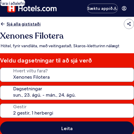
Fara í aðalefni
Sæktu appið
Sjá alla gististaði
Xenones Filotera
Hótel, fyrir vandláta, með veitingastað, Skaros-kletturinn nálægt
Veldu dagsetningar til að sjá verð
Hvert viltu fara?
Dagsetningar
Gestir
Leita