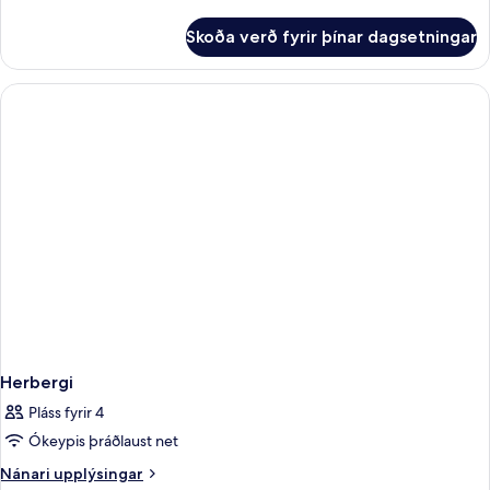
upplýsingar
fyrir
Skoða verð fyrir þínar dagsetningar
Honeymoon
Suite
Volcano
View
Herbergi
Pláss fyrir 4
Ókeypis þráðlaust net
Nánari
Nánari upplýsingar