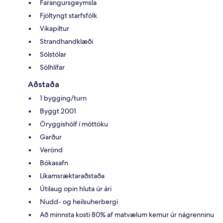
Farangursgeymsla
Fjöltyngt starfsfólk
Vikapiltur
Strandhandklæði
Sólstólar
Sólhlífar
Aðstaða
1 bygging/turn
Byggt 2001
Öryggishólf í móttöku
Garður
Verönd
Bókasafn
Líkamsræktaraðstaða
Útilaug opin hluta úr ári
Nudd- og heilsuherbergi
Að minnsta kosti 80% af matvælum kemur úr nágrenninu