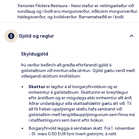
Xenones Filotera Restaura - Þessi staður er veitingastaður við
sundlaug og í boði eru morgunverður, síðbúinn morgunverður,
hádegisverður, og kvöldverður. Barnamatseðill er í boði.
Gjöld og reglur
Skyldugjöld
Þú verður beðin/n að greiða eftirfarandi gjöld á
gististaðnum við innritun eða útritun. Gjöld gætu verið með
viðeigandi sköttum inniföldum:
Skattur
er lagður á af borgaryfirvöldum og er
innheimtur á gististaðnum. Skatturinn er breytilegur
eftir árstíðum og er mögulega ekki innheimtur allt árið.
Aðrar undanþágur eða skattaafslættir gætu átt við. Til
að fá frekari upplýsingar skaltu hafa samband við
gististaðinn með tengiliðaupplýsingunum sem finna má
í staðfestingunni sem berst eftir bókun.
Borgaryfirvöld leggja á sérstakan skatt: Frá 1. nóvember
- 31. mars 0.50 EUR fyrir hvert gistirými, á nótt