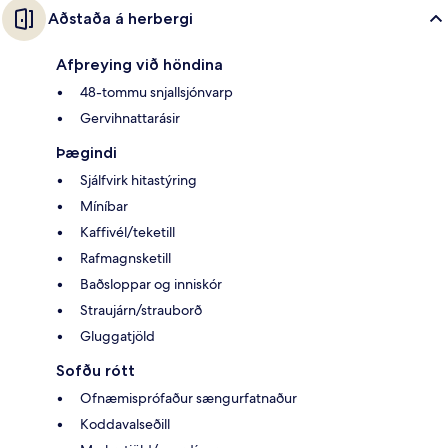
Aðstaða á herbergi
Afþreying við höndina
48-tommu snjallsjónvarp
Gervihnattarásir
Þægindi
Sjálfvirk hitastýring
Míníbar
Kaffivél/teketill
Rafmagnsketill
Baðsloppar og inniskór
Straujárn/strauborð
Gluggatjöld
Sofðu rótt
Ofnæmisprófaður sængurfatnaður
Koddavalseðill