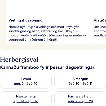
Veitingahúsasýning
Árstíð
Hótelið býður upp á veitingastað með útsýni yfir
Útisundl
sundlaugina og hafið, kaffihús og bar. Ókeypis
á sólstól
morgunverðarhlaðborðið býður upp á grænmetis- og
sundlau
veganrétti úr hráefnum úr héraði.
Herbergisval
Kannaðu framboð fyrir þessar dagsetningar
Athuga framboð í kvöld ágú. 9 - ágú. 10
Athuga framboð á morgun ágú.
Í kvöld
Á morgun
ágú. 9 - ágú. 10
ágú. 10 - ágú. 11
Athuga framboð næstu helgi ágú. 14 - ágú. 16
Athuga framboð þarnæstu helg
Næsta helgi
Þarnæsta helgi
ágú. 14 - ágú. 16
ágú. 21 - ágú. 23