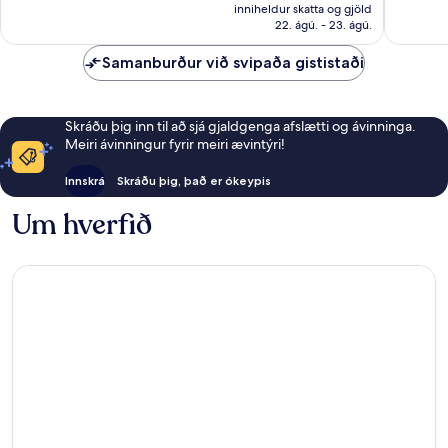
er
405
1.003
inniheldur skatta og gjöld
34.765 kr.
22. ágú. - 23. ágú.
umsagnir
umsagni
Samanburður við svipaða gististaði
Skráðu þig inn til að sjá gjaldgenga afslætti og ávinninga.
Meiri ávinningur fyrir meiri ævintýri!
Innskrá
Skráðu þig, það er ókeypis
Um hverfið