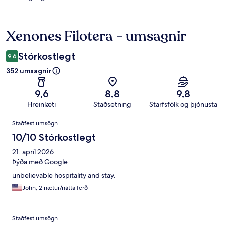
Xenones Filotera - umsagnir
Umsagnir
Stórkostlegt
9,6
352 umsagnir
9,6
8,8
9,8
Hreinlæti
Staðsetning
Starfsfólk og þjónusta
Umsagnir
Staðfest umsögn
10/10 Stórkostlegt
21. apríl 2026
Þýða með Google
unbelievable hospitality and stay.
John, 2 nætur/nátta ferð
Staðfest umsögn