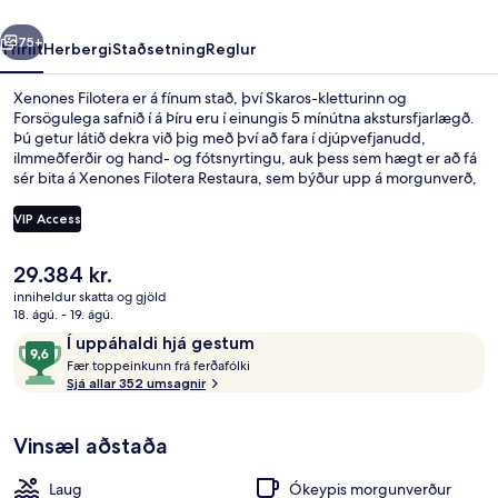
rra
Næsta
75+
Yfirlit
Herbergi
Staðsetning
Reglur
Xenones Filotera er á fínum stað, því Skaros-kletturinn og
Forsögulega safnið í á Þíru eru í einungis 5 mínútna akstursfjarlægð.
Þú getur látið dekra við þig með því að fara í djúpvefjanudd,
ilmmeðferðir og hand- og fótsnyrtingu, auk þess sem hægt er að fá
sér bita á Xenones Filotera Restaura, sem býður upp á morgunverð,
hádegisverð og kvöldverð. Meðal annarra þæginda á þessu hóteli
fyrir vandláta eru bar við sundlaugarbakkann, líkamsræktaraðstaða
VIP Access
og útilaug sem er opin hluta úr ári. Aðrir gestir hafa sagt að meðal
helstu kosta gististaðarins sé hjálpsamt starfsfólk.
Núverandi
29.384 kr.
Útilaug sem er opin hluta úr ári, sólhlífa
verð
inniheldur skatta og gjöld
er
18. ágú. - 19. ágú.
29.384 kr.
Umsagnir
9,6
Í uppáhaldi hjá gestum
F
af
Fær toppeinkunn frá ferðafólki
æ
Sjá allar 352 umsagnir
10,
r
Í
uppáhaldi
Vinsæl aðstaða
t
hjá
o
gestum
p
Laug
Ókeypis morgunverður