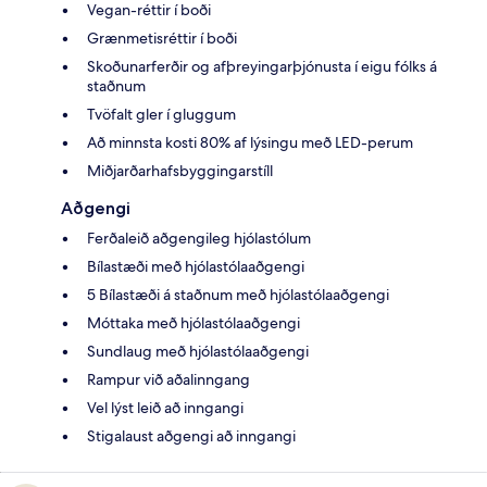
Vegan-réttir í boði
Grænmetisréttir í boði
Skoðunarferðir og afþreyingarþjónusta í eigu fólks á
staðnum
Tvöfalt gler í gluggum
Að minnsta kosti 80% af lýsingu með LED-perum
Miðjarðarhafsbyggingarstíll
Aðgengi
Ferðaleið aðgengileg hjólastólum
Bílastæði með hjólastólaaðgengi
5 Bílastæði á staðnum með hjólastólaaðgengi
Móttaka með hjólastólaaðgengi
Sundlaug með hjólastólaaðgengi
Rampur við aðalinngang
Vel lýst leið að inngangi
Stigalaust aðgengi að inngangi