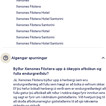
Xenones
Xenones Filotera
Xenones Filotera Hotel
Xenones Filotera Hotel Santorini
Xenones Filotera Santorini
Xenones Filotera Hotel
Xenones Filotera Santorini
Xenones Filotera Hotel Santorini
Algengar spurningar
Býður Xenones Filotera upp á ókeypis afbókun og
fulla endurgreiðslu?
Já, Xenones Filotera býður upp á herbergi sem eru
endurgreiðanleg að fullu sem hægt er að bóka á vefnum okkar.
Ef þú hefur bókað herbergi á verði sem er endurgreiðanlegt að
fullu getur þú afbókað allt niður í nokkra daga fyrir innritun eins
og sagt er fyrir um í skilmálum gististaðarins. Við hvetjum þig til
að skoða afbókunarreglur gististaðarins til að sjá nákvæma
skilmála og skilyrði.