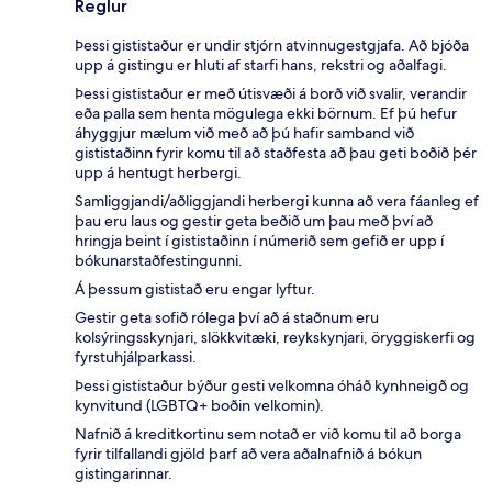
Reglur
Þessi gististaður er undir stjórn atvinnugestgjafa. Að bjóða
upp á gistingu er hluti af starfi hans, rekstri og aðalfagi.
Þessi gististaður er með útisvæði á borð við svalir, verandir
eða palla sem henta mögulega ekki börnum. Ef þú hefur
áhyggjur mælum við með að þú hafir samband við
gististaðinn fyrir komu til að staðfesta að þau geti boðið þér
upp á hentugt herbergi.
Samliggjandi/aðliggjandi herbergi kunna að vera fáanleg ef
þau eru laus og gestir geta beðið um þau með því að
hringja beint í gististaðinn í númerið sem gefið er upp í
bókunarstaðfestingunni.
Á þessum gististað eru engar lyftur.
Gestir geta sofið rólega því að á staðnum eru
kolsýringsskynjari, slökkvitæki, reykskynjari, öryggiskerfi og
fyrstuhjálparkassi.
Þessi gististaður býður gesti velkomna óháð kynhneigð og
kynvitund (LGBTQ+ boðin velkomin).
Nafnið á kreditkortinu sem notað er við komu til að borga
fyrir tilfallandi gjöld þarf að vera aðalnafnið á bókun
gistingarinnar.