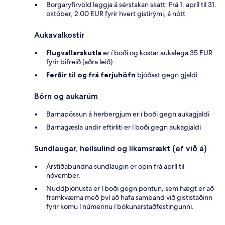
Borgaryfirvöld leggja á sérstakan skatt: Frá 1. apríl til 31.
október, 2.00 EUR fyrir hvert gistirými, á nótt
Aukavalkostir
Flugvallarskutla
er í boði og kostar aukalega 35 EUR
fyrir bifreið (aðra leið)
Ferðir til og frá ferjuhöfn
bjóðast gegn gjaldi
Börn og aukarúm
Barnapössun á herbergjum er í boði gegn aukagjaldi
Barnagæsla undir eftirliti er í boði gegn aukagjaldi
Sundlaugar, heilsulind og líkamsrækt (ef við á)
Árstíðabundna sundlaugin er opin frá apríl til
nóvember.
Nuddþjónusta er í boði gegn pöntun, sem hægt er að
framkvæma með því að hafa samband við gististaðinn
fyrir komu í númerinu í bókunarstaðfestingunni.