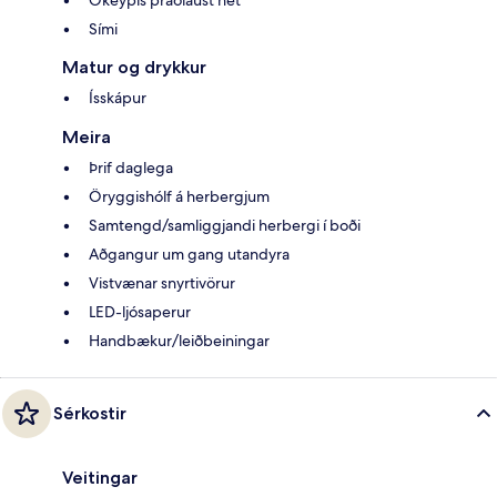
Sími
Matur og drykkur
Ísskápur
Meira
Þrif daglega
Öryggishólf á herbergjum
Samtengd/samliggjandi herbergi í boði
Aðgangur um gang utandyra
Vistvænar snyrtivörur
LED-ljósaperur
Handbækur/leiðbeiningar
Sérkostir
Veitingar