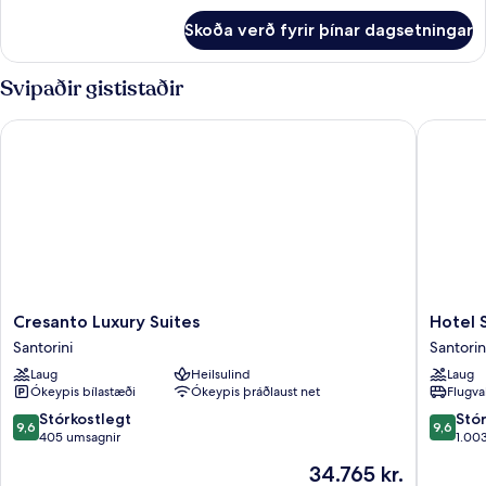
fyrir
Skoða verð fyrir þínar dagsetningar
Herbergi
Svipaðir gististaðir
Cresanto Luxury Suites
Hotel Sun
Cresanto
Hotel
Cresanto Luxury Suites
Hotel S
Luxury
Sunny
Santorini
Santorin
Suites
Villas
Laug
Heilsulind
Laug
Santorini
Santorin
Ókeypis bílastæði
Ókeypis þráðlaust net
Flugva
9.6
9.6
Stórkostlegt
Stó
9,6
9,6
af
af
405 umsagnir
1.00
10,
10,
Verðið
34.765 kr.
Stórkostlegt,
Stórkost