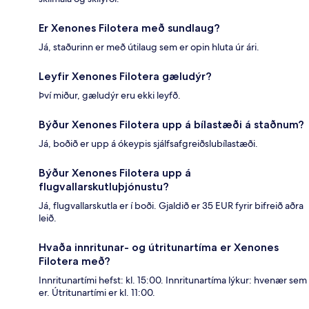
Er Xenones Filotera með sundlaug?
Já, staðurinn er með útilaug sem er opin hluta úr ári.
Leyfir Xenones Filotera gæludýr?
Því miður, gæludýr eru ekki leyfð.
Býður Xenones Filotera upp á bílastæði á staðnum?
Já, boðið er upp á ókeypis sjálfsafgreiðslubílastæði.
Býður Xenones Filotera upp á
flugvallarskutluþjónustu?
Já, flugvallarskutla er í boði. Gjaldið er 35 EUR fyrir bifreið aðra
leið.
Hvaða innritunar- og útritunartíma er Xenones
Filotera með?
Innritunartími hefst: kl. 15:00. Innritunartíma lýkur: hvenær sem
er. Útritunartími er kl. 11:00.