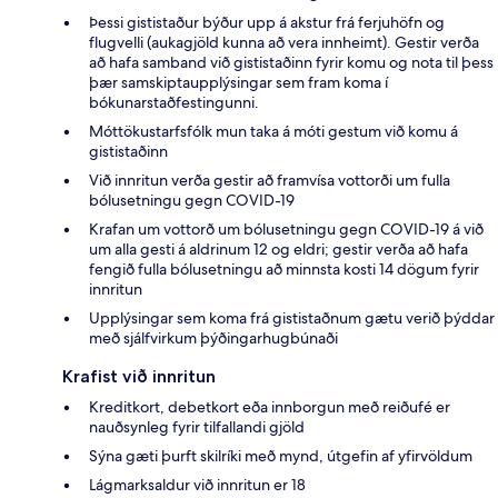
Þessi gististaður býður upp á akstur frá ferjuhöfn og
flugvelli (aukagjöld kunna að vera innheimt). Gestir verða
að hafa samband við gististaðinn fyrir komu og nota til þess
þær samskiptaupplýsingar sem fram koma í
bókunarstaðfestingunni.
Móttökustarfsfólk mun taka á móti gestum við komu á
gististaðinn
Við innritun verða gestir að framvísa vottorði um fulla
bólusetningu gegn COVID-19
Krafan um vottorð um bólusetningu gegn COVID-19 á við
um alla gesti á aldrinum 12 og eldri; gestir verða að hafa
fengið fulla bólusetningu að minnsta kosti 14 dögum fyrir
innritun
Upplýsingar sem koma frá gististaðnum gætu verið þýddar
með sjálfvirkum þýðingarhugbúnaði
Krafist við innritun
Kreditkort, debetkort eða innborgun með reiðufé er
nauðsynleg fyrir tilfallandi gjöld
Sýna gæti þurft skilríki með mynd, útgefin af yfirvöldum
Lágmarksaldur við innritun er 18