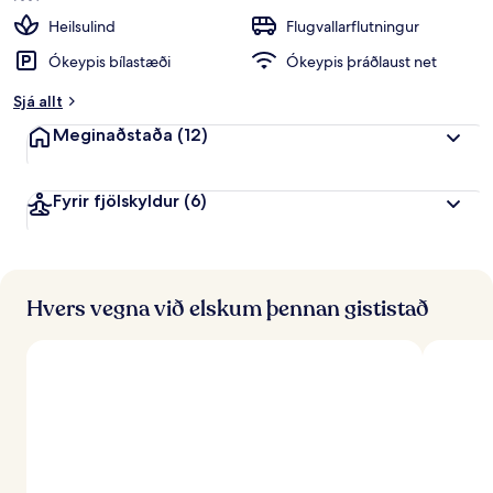
p
e
Heilsulind
Flugvallarflutningur
i
Ókeypis bílastæði
Ókeypis þráðlaust net
n
k
Sjá allt
u
n
Meginaðstaða
(12)
n
f
Fyrir fjölskyldur
(6)
r
á
f
e
r
Hvers vegna við elskum þennan gististað
ð
a
f
ó
l
k
i