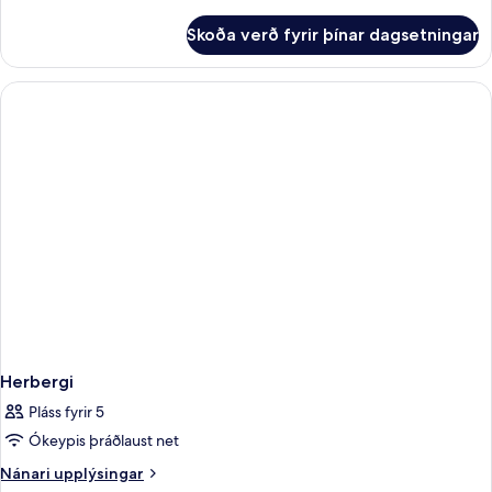
upplýsingar
fyrir
Skoða verð fyrir þínar dagsetningar
Herbergi
Herbergi
Pláss fyrir 5
Ókeypis þráðlaust net
Nánari
Nánari upplýsingar
upplýsingar