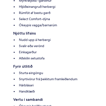
Myrkratjöld/-gardínur
Hljóðeinangruð herbergi
Rúmföt af bestu gerð
Select Comfort-dýna
Ókeypis vagga/barnarúm
Njóttu lífsins
Nudd upp á herbergi
Svalir eða verönd
Einkagarður
Aðskilin setustofa
Fyrir útlitið
Sturta eingöngu
Snyrtivörur frá þekktum framleiðendum
Hárblásari
Handklæði
Vertu í sambandi
Ókeypis þráðlaust net