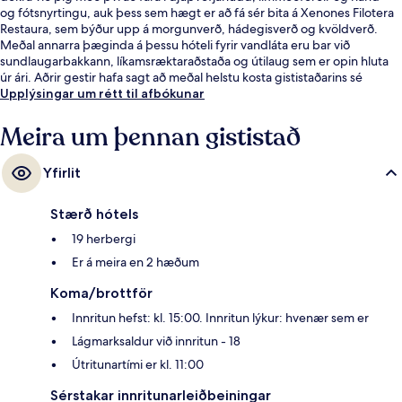
og fótsnyrtingu, auk þess sem hægt er að fá sér bita á Xenones Filotera
Restaura, sem býður upp á morgunverð, hádegisverð og kvöldverð.
Meðal annarra þæginda á þessu hóteli fyrir vandláta eru bar við
sundlaugarbakkann, líkamsræktaraðstaða og útilaug sem er opin hluta
úr ári. Aðrir gestir hafa sagt að meðal helstu kosta gististaðarins sé
hjálpsamt starfsfólk.
Upplýsingar um rétt til afbókunar
Meira um þennan gististað
Yfirlit
Stærð hótels
19 herbergi
Er á meira en 2 hæðum
Koma/brottför
Innritun hefst: kl. 15:00. Innritun lýkur: hvenær sem er
Lágmarksaldur við innritun - 18
Útritunartími er kl. 11:00
Sérstakar innritunarleiðbeiningar