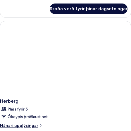
fyrir
Skoða verð fyrir þínar dagsetningar
Herbergi
Herbergi
Pláss fyrir 5
Ókeypis þráðlaust net
Nánari
Nánari upplýsingar
upplýsingar