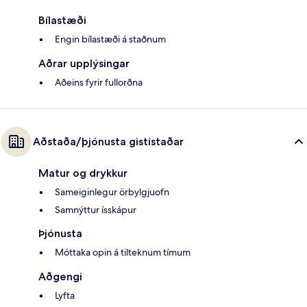
Bílastæði
Engin bílastæði á staðnum
Aðrar upplýsingar
Aðeins fyrir fullorðna
Aðstaða/þjónusta gististaðar
Matur og drykkur
Sameiginlegur örbylgjuofn
Samnýttur ísskápur
Þjónusta
Móttaka opin á tilteknum tímum
Aðgengi
Lyfta