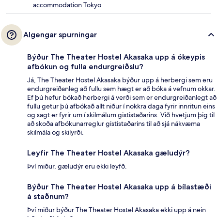
accommodation Tokyo
Algengar spurningar
Býður The Theater Hostel Akasaka upp á ókeypis
afbókun og fulla endurgreiðslu?
Já, The Theater Hostel Akasaka býður upp á herbergi sem eru
endurgreiðanleg að fullu sem hægt er að bóka á vefnum okkar.
Ef þú hefur bókað herbergi á verði sem er endurgreiðanlegt að
fullu getur þú afbókað allt niður í nokkra daga fyrir innritun eins
og sagt er fyrir um í skilmálum gististaðarins. Við hvetjum þig til
að skoða afbókunarreglur gististaðarins til að sjá nákvæma
skilmála og skilyrði.
Leyfir The Theater Hostel Akasaka gæludýr?
Því miður, gæludýr eru ekki leyfð.
Býður The Theater Hostel Akasaka upp á bílastæði
á staðnum?
Því miður býður The Theater Hostel Akasaka ekki upp á nein