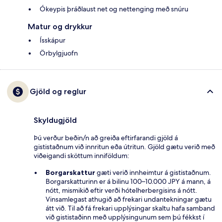
Ókeypis þráðlaust net og nettenging með snúru
Matur og drykkur
Ísskápur
Örbylgjuofn
Gjöld og reglur
Skyldugjöld
Þú verður beðin/n að greiða eftirfarandi gjöld á
gististaðnum við innritun eða útritun. Gjöld gætu verið með
viðeigandi sköttum inniföldum:
Borgarskattur
gæti verið innheimtur á gististaðnum.
Borgarskatturinn er á bilinu 100–10.000 JPY á mann, á
nótt, mismikið eftir verði hótelherbergisins á nótt.
Vinsamlegast athugið að frekari undantekningar gætu
átt við. Til að fá frekari upplýsingar skaltu hafa samband
við gististaðinn með upplýsingunum sem þú fékkst í