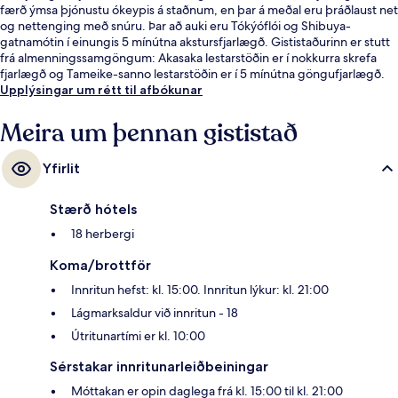
færð ýmsa þjónustu ókeypis á staðnum, en þar á meðal eru þráðlaust net
og nettenging með snúru. Þar að auki eru Tókýóflói og Shibuya-
gatnamótin í einungis 5 mínútna akstursfjarlægð. Gististaðurinn er stutt
frá almenningssamgöngum: Akasaka lestarstöðin er í nokkurra skrefa
fjarlægð og Tameike-sanno lestarstöðin er í 5 mínútna göngufjarlægð.
Upplýsingar um rétt til afbókunar
Meira um þennan gististað
Yfirlit
Stærð hótels
18 herbergi
Koma/brottför
Innritun hefst: kl. 15:00. Innritun lýkur: kl. 21:00
Lágmarksaldur við innritun - 18
Útritunartími er kl. 10:00
Sérstakar innritunarleiðbeiningar
Móttakan er opin daglega frá kl. 15:00 til kl. 21:00