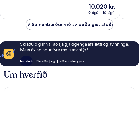
337
Verðið
10.020 kr.
umsagnir
er
9. ágú. - 10. ágú.
10.020 kr.
Samanburður við svipaða gististaði
Skráðu þig inn til að sjá gjaldgenga afslætti og ávinninga.
Meiri ávinningur fyrir meiri ævintýri!
Innskrá
Skráðu þig, það er ókeypis
Um hverfið