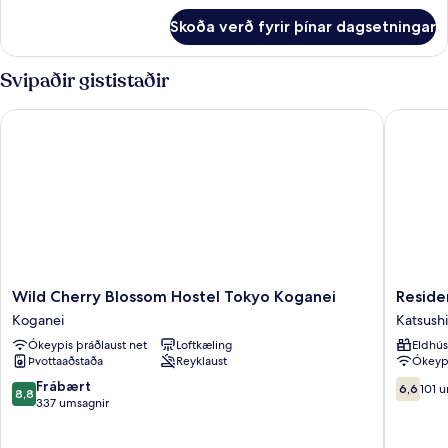
bæði
fyrir
Skoða verð fyrir þínar dagsetningar
Svefnskáli
kyn
-
-
svefnsalur
Svipaðir gististaðir
reyklaust
fyrir
bæði
Wild Cherry Blossom Hostel Tokyo Koganei
Resident
kyn
-
reyklaust
Wild
Resident
Wild Cherry Blossom Hostel Tokyo Koganei
Reside
Cherry
Hotel
Koganei
Katsush
Blossom
Bevel
Ókeypis þráðlaust net
Loftkæling
Eldhús
Hostel
Tokyo
Þvottaaðstaða
Reyklaust
Ókeypi
Tokyo
Katsushi
Koganei
8.8
6.6af
Frábært
6,6
101 
8,8
Koganei
af
10,
337 umsagnir
10,
101
Frábært,
umsögn