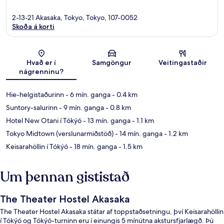
2-13-21 Akasaka, Tokyo, Tokyo, 107-0052
Skoða á korti
Kort
Hvað er í
Samgöngur
Veitingastaðir
nágrenninu?
Hie-helgistaðurinn
- 6 mín. ganga
- 0.4 km
Suntory-salurinn
- 9 mín. ganga
- 0.8 km
Hotel New Otani í Tókýó
- 13 mín. ganga
- 1.1 km
Tokyo Midtown (verslunarmiðstöð)
- 14 mín. ganga
- 1.2 km
Keisarahöllin í Tókýó
- 18 mín. ganga
- 1.5 km
Um þennan gististað
The Theater Hostel Akasaka
The Theater Hostel Akasaka státar af toppstaðsetningu, því Keisarahöllin
í Tókýó og Tókýó-turninn eru í einungis 5 mínútna akstursfjarlægð. Þú