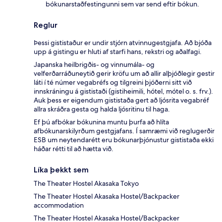
bókunarstaðfestingunni sem var send eftir bókun.
Reglur
Þessi gististaður er undir stjórn atvinnugestgjafa. Að bjóða
upp á gistingu er hluti af starfi hans, rekstri og aðalfagi.
Japanska heilbrigðis- og vinnumála- og
velferðarráðuneytið gerir kröfu um að allir alþjóðlegir gestir
láti í té númer vegabréfs og tilgreini þjóðerni sitt við
innskráningu á gististaði (gistiheimili, hótel, mótel o. s. frv.).
Auk þess er eigendum gististaða gert að ljósrita vegabréf
allra skráðra gesta og halda ljósritinu til haga.
Ef þú afbókar bókunina muntu þurfa að hlíta
afbókunarskilyrðum gestgjafans. Í samræmi við reglugerðir
ESB um neytendarétt eru bókunarþjónustur gististaða ekki
háðar rétti til að hætta við.
Líka þekkt sem
The Theater Hostel Akasaka Tokyo
The Theater Hostel Akasaka Hostel/Backpacker
accommodation
The Theater Hostel Akasaka Hostel/Backpacker