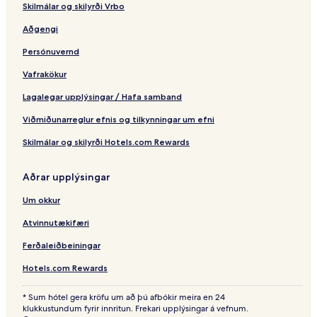
o
Skilmálar og skilyrði Vrbo
Aðgengi
Persónuvernd
Vafrakökur
Lagalegar upplýsingar / Hafa samband
Viðmiðunarreglur efnis og tilkynningar um efni
Skilmálar og skilyrði Hotels.com Rewards
Aðrar upplýsingar
Um okkur
Atvinnutækifæri
Ferðaleiðbeiningar
Hotels.com Rewards
* Sum hótel gera kröfu um að þú afbókir meira en 24
klukkustundum fyrir innritun. Frekari upplýsingar á vefnum.