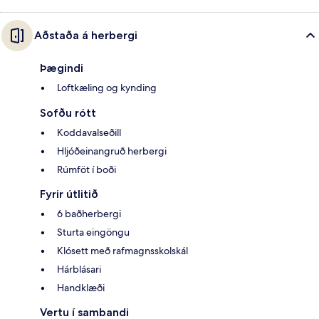
Aðstaða á herbergi
Þægindi
Loftkæling og kynding
Sofðu rótt
Koddavalseðill
Hljóðeinangruð herbergi
Rúmföt í boði
Fyrir útlitið
6 baðherbergi
Sturta eingöngu
Klósett með rafmagnsskolskál
Hárblásari
Handklæði
Vertu í sambandi