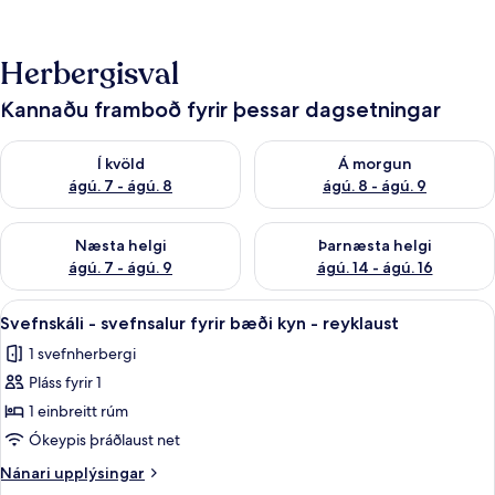
Herbergisval
Kannaðu framboð fyrir þessar dagsetningar
Athuga framboð í kvöld ágú. 7 - ágú. 8
Athuga framboð á morgun ágú.
Í kvöld
Á morgun
ágú. 7 - ágú. 8
ágú. 8 - ágú. 9
Athuga framboð næstu helgi ágú. 7 - ágú. 9
Athuga framboð þarnæstu helgi
Næsta helgi
Þarnæsta helgi
ágú. 7 - ágú. 9
ágú. 14 - ágú. 16
Skoða
Svefnskáli - svefnsalur fyrir bæði kyn
6
Svefnskáli - svefnsalur fyrir bæði kyn - reyklaust
allar
1 svefnherbergi
myndir
Pláss fyrir 1
fyrir
Svefnskáli
1 einbreitt rúm
-
Ókeypis þráðlaust net
svefnsalur
Nánari
Nánari upplýsingar
fyrir
upplýsingar