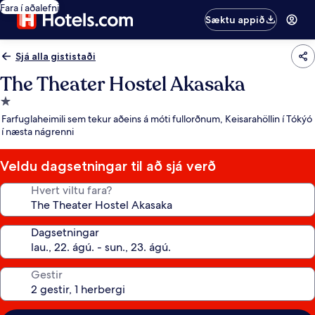
Fara í aðalefni
Sæktu appið
Sjá alla gististaði
The Theater Hostel Akasaka
1.0
stjörnu
Farfuglaheimili sem tekur aðeins á móti fullorðnum, Keisarahöllin í Tókýó
gististaður
í næsta nágrenni
Veldu dagsetningar til að sjá verð
Hvert viltu fara?
Dagsetningar
Gestir