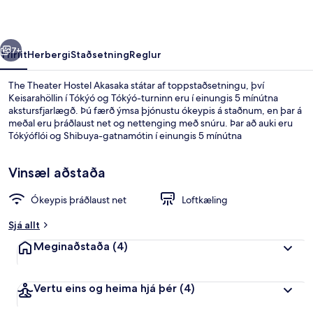
rra
Næsta
7+
Yfirlit
Herbergi
Staðsetning
Reglur
The Theater Hostel Akasaka státar af toppstaðsetningu, því
Keisarahöllin í Tókýó og Tókýó-turninn eru í einungis 5 mínútna
akstursfjarlægð. Þú færð ýmsa þjónustu ókeypis á staðnum, en þar á
meðal eru þráðlaust net og nettenging með snúru. Þar að auki eru
Tókýóflói og Shibuya-gatnamótin í einungis 5 mínútna
akstursfjarlægð. Gististaðurinn er stutt frá almenningssamgöngum:
Akasaka lestarstöðin er í nokkurra skrefa fjarlægð og Tameike-sanno
Vinsæl aðstaða
lestarstöðin er í 5 mínútna göngufjarlægð.
Ókeypis þráðlaust net
Loftkæling
Svefnskáli - svefnsalur fyrir bæði kyn
Sjá allt
Meginaðstaða
(4)
Vertu eins og heima hjá þér
(4)