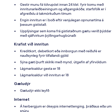
Gestir munu fá tölvupóst innan 24 klst. fyrir komu með
innritunarleiðbeiningum og aðgangskóða; starfsfólk er í
afgreiðslu á takmörkuðum tímum
Engin innritun er í boði eftir venjulegan opnunartíma á
þessum gististað.
Upplýsingar sem koma frá gististaðnum gætu verið þýddar
með sjálfvirkum þýðingarhugbúnaði
Krafist við innritun
Kreditkort, debetkort eða innborgun með reiðufé er
nauðsynleg fyrir tilfallandi gjöld
Sýna gæti þurft skilríki með mynd, útgefin af yfirvöldum
Lágmarksaldur gesta er 18
Lágmarksaldur við innritun er 18
Gæludýr
Gæludýr ekki leyfð
Internet
Á herbergjum er ókeypis internettenging, þráðlaus eða um
snúru