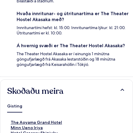
bílastæði á staðnum.
Hvaða innritunar- og útritunartíma er The Theater
Hostel Akasaka með?
Innritunartími hefst: kl. 15:00. Innritunartíma lýkur: kl. 21:00.
Útritunartími er kl. 10:00.
Á hvernig svæði er The Theater Hostel Akasaka?
The Theater Hostel Akasaka er í einungis 1 mínútna
göngufjarlægð frá Akasaka lestarstöðin og 18 mínútna
göngufjarlægð frá Keisarahöllin í Tókýó.
Skoðaðu meira
Gisting
H
The Aoyama Grand Hotel
l
H
Minn Ueno Iriya
e
l
H