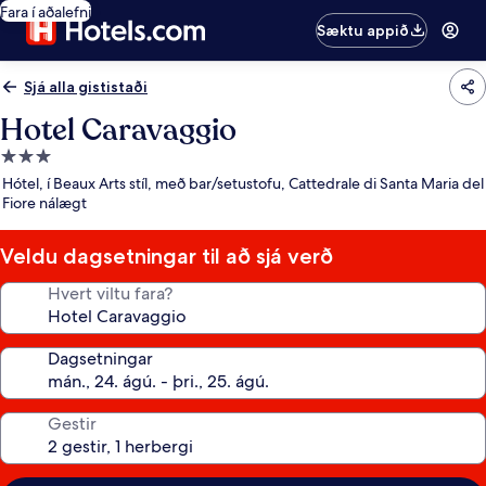
Fara í aðalefni
Sæktu appið
Sjá alla gististaði
Hotel Caravaggio
3.0
stjörnu
Hótel, í Beaux Arts stíl, með bar/setustofu, Cattedrale di Santa Maria del
gististaður
Fiore nálægt
Veldu dagsetningar til að sjá verð
Hvert viltu fara?
Dagsetningar
Gestir