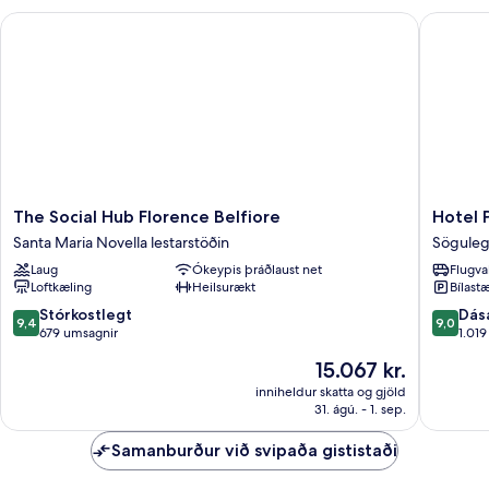
The Social Hub Florence Belfiore
Hotel Par
The
Hotel
The Social Hub Florence Belfiore
Hotel P
Social
Paris
Santa Maria Novella lestarstöðin
Söguleg
Hub
Söguleg
Laug
Ókeypis þráðlaust net
Flugva
Florence
miðbær
Loftkæling
Heilsurækt
Bílastæ
Belfiore
Flórens
Santa
9.4
9.0
Stórkostlegt
Dás
9,4
9,0
Maria
af
af
679 umsagnir
1.01
Novella
10,
10,
Verðið
15.067 kr.
lestarstöðin
Stórkostlegt,
Dásamle
er
679
1.019
inniheldur skatta og gjöld
15.067 kr.
31. ágú. - 1. sep.
umsagnir
umsagni
Samanburður við svipaða gististaði