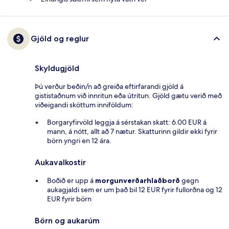
Gjöld og reglur
Skyldugjöld
Þú verður beðin/n að greiða eftirfarandi gjöld á
gististaðnum við innritun eða útritun. Gjöld gætu verið með
viðeigandi sköttum inniföldum:
Borgaryfirvöld leggja á sérstakan skatt: 6.00 EUR á
mann, á nótt, allt að 7 nætur. Skatturinn gildir ekki fyrir
börn yngri en 12 ára.
Aukavalkostir
Boðið er upp á
morgunverðarhlaðborð
gegn
aukagjaldi sem er um það bil 12 EUR fyrir fullorðna og 12
EUR fyrir börn
Börn og aukarúm