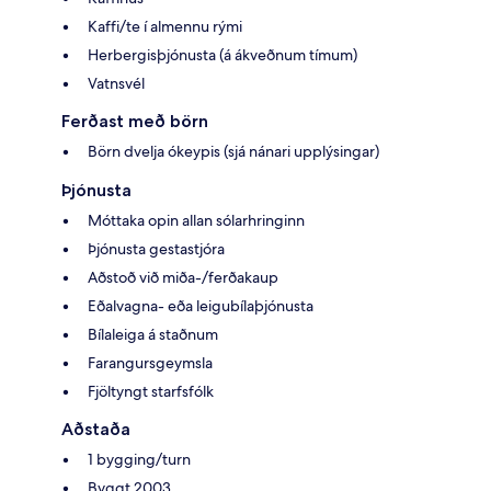
Kaffi/te í almennu rými
Herbergisþjónusta (á ákveðnum tímum)
Vatnsvél
Ferðast með börn
Börn dvelja ókeypis (sjá nánari upplýsingar)
Þjónusta
Móttaka opin allan sólarhringinn
Þjónusta gestastjóra
Aðstoð við miða-/ferðakaup
Eðalvagna- eða leigubílaþjónusta
Bílaleiga á staðnum
Farangursgeymsla
Fjöltyngt starfsfólk
Aðstaða
1 bygging/turn
Byggt 2003