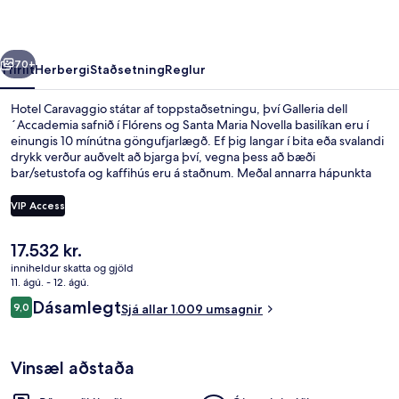
rra
Næsta
70+
Yfirlit
Herbergi
Staðsetning
Reglur
Hotel Caravaggio státar af toppstaðsetningu, því Galleria dell
´Accademia safnið í Flórens og Santa Maria Novella basilíkan eru í
einungis 10 mínútna göngufjarlægð. Ef þig langar í bita eða svalandi
drykk verður auðvelt að bjarga því, vegna þess að bæði
bar/setustofa og kaffihús eru á staðnum. Meðal annarra hápunkta
staðarins eru verönd og garður. Ferðamenn sem hafa dvalið á
staðnum hafa verið mjög ánægðir en meðal þess sem þeir nefna
VIP Access
sem sérstaka kosti eru hjálpsamt starfsfólk og ástand gististaðarins
almennt. Gististaðurinn er stutt frá almenningssamgöngum:
Núverandi
17.532 kr.
Fortezza-sporvagnastoppistöðin er í 5 mínútna göngufjarlægð og
Verönd/útipallur
verð
San Marco University-sporvagnastoppistöðin í 7 mínútna.
inniheldur skatta og gjöld
er
11. ágú. - 12. ágú.
17.532 kr.
Umsagnir
Dásamlegt
9,0
Sjá allar 1.009 umsagnir
9,0 af 10
Vinsæl aðstaða