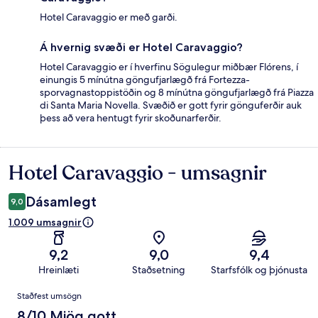
Hotel Caravaggio er með garði.
Á hvernig svæði er Hotel Caravaggio?
Hotel Caravaggio er í hverfinu Sögulegur miðbær Flórens, í
einungis 5 mínútna göngufjarlægð frá Fortezza-
sporvagnastoppistöðin og 8 mínútna göngufjarlægð frá Piazza
di Santa Maria Novella. Svæðið er gott fyrir gönguferðir auk
þess að vera hentugt fyrir skoðunarferðir.
Hotel Caravaggio - umsagnir
Umsagnir
Dásamlegt
9,0
1.009 umsagnir
9,2
9,0
9,4
Hreinlæti
Staðsetning
Starfsfólk og þjónusta
Umsagnir
Staðfest umsögn
8/10 Mjög gott