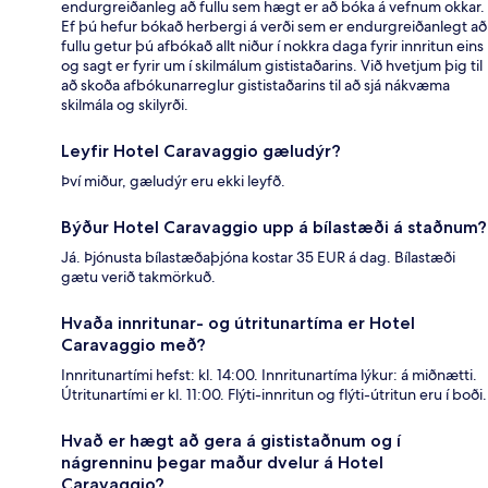
endurgreiðanleg að fullu sem hægt er að bóka á vefnum okkar.
Ef þú hefur bókað herbergi á verði sem er endurgreiðanlegt að
fullu getur þú afbókað allt niður í nokkra daga fyrir innritun eins
og sagt er fyrir um í skilmálum gististaðarins. Við hvetjum þig til
að skoða afbókunarreglur gististaðarins til að sjá nákvæma
skilmála og skilyrði.
Leyfir Hotel Caravaggio gæludýr?
Því miður, gæludýr eru ekki leyfð.
Býður Hotel Caravaggio upp á bílastæði á staðnum?
Já. Þjónusta bílastæðaþjóna kostar 35 EUR á dag. Bílastæði
gætu verið takmörkuð.
Hvaða innritunar- og útritunartíma er Hotel
Caravaggio með?
Innritunartími hefst: kl. 14:00. Innritunartíma lýkur: á miðnætti.
Útritunartími er kl. 11:00. Flýti-innritun og flýti-útritun eru í boði.
Hvað er hægt að gera á gististaðnum og í
nágrenninu þegar maður dvelur á Hotel
Caravaggio?