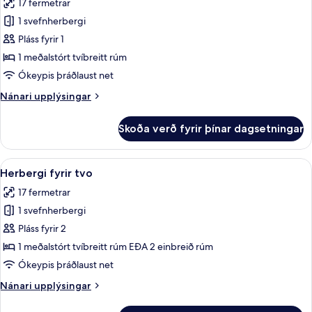
17 fermetrar
myndir
1 svefnherbergi
fyrir
Herbergi
Pláss fyrir 1
fyrir
1 meðalstórt tvíbreitt rúm
einn,
Ókeypis þráðlaust net
tvíbreitt
Nánari
Nánari upplýsingar
rúm
upplýsingar
fyrir
Skoða verð fyrir þínar dagsetningar
Herbergi
fyrir
einn,
Skoða
Míníbar, öryggishólf í herbergi, skrif
19
tvíbreitt
Herbergi fyrir tvo
allar
rúm
17 fermetrar
myndir
1 svefnherbergi
fyrir
Herbergi
Pláss fyrir 2
fyrir
1 meðalstórt tvíbreitt rúm EÐA 2 einbreið rúm
tvo
Ókeypis þráðlaust net
Nánari
Nánari upplýsingar
upplýsingar
fyrir