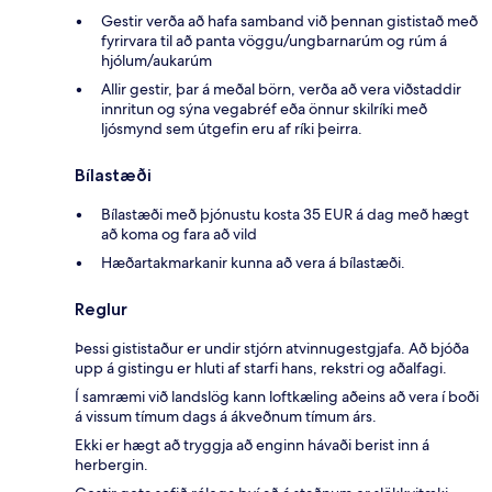
Gestir verða að hafa samband við þennan gististað með
fyrirvara til að panta vöggu/ungbarnarúm og rúm á
hjólum/aukarúm
Allir gestir, þar á meðal börn, verða að vera viðstaddir
innritun og sýna vegabréf eða önnur skilríki með
ljósmynd sem útgefin eru af ríki þeirra.
Bílastæði
Bílastæði með þjónustu kosta 35 EUR á dag með hægt
að koma og fara að vild
Hæðartakmarkanir kunna að vera á bílastæði.
Reglur
Þessi gististaður er undir stjórn atvinnugestgjafa. Að bjóða
upp á gistingu er hluti af starfi hans, rekstri og aðalfagi.
Í samræmi við landslög kann loftkæling aðeins að vera í boði
á vissum tímum dags á ákveðnum tímum árs.
Ekki er hægt að tryggja að enginn hávaði berist inn á
herbergin.