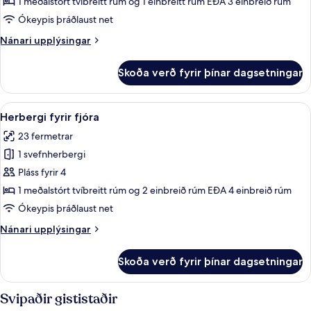
fyrir
1 meðalstórt tvíbreitt rúm og 1 einbreitt rúm EÐA 3 einbreið rúm
þrjá
Ókeypis þráðlaust net
Nánari
Nánari upplýsingar
upplýsingar
fyrir
Skoða verð fyrir þínar dagsetningar
Herbergi
fyrir
þrjá
Skoða
Míníbar, öryggishólf í herbergi, skrif
3
Herbergi fyrir fjóra
allar
23 fermetrar
myndir
1 svefnherbergi
fyrir
Herbergi
Pláss fyrir 4
fyrir
1 meðalstórt tvíbreitt rúm og 2 einbreið rúm EÐA 4 einbreið rúm
fjóra
Ókeypis þráðlaust net
Nánari
Nánari upplýsingar
upplýsingar
fyrir
Skoða verð fyrir þínar dagsetningar
Herbergi
fyrir
fjóra
Svipaðir gististaðir