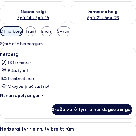
Athuga framboð næstu helgi ágú. 14 - ágú. 16
Athuga framboð þarnæstu helg
Næsta helgi
Þarnæsta helgi
ágú. 14 - ágú. 16
ágú. 21 - ágú. 23
Síur
Öll herbergi
1 rúm
2 rúm
3+ rúm
í
boði
Sýni 6 af 6 herbergjum
fyrir
Skoða
Míníbar, öryggishólf í herbergi, skrif
5
herbergi
herbergi
allar
13 fermetrar
myndir
Pláss fyrir 1
fyrir
herbergi
1 einbreitt rúm
Ókeypis þráðlaust net
Nánari
Nánari upplýsingar
upplýsingar
fyrir
Skoða verð fyrir þínar dagsetningar
herbergi
Skoða
Míníbar, öryggishólf í herbergi, skrif
7
Herbergi fyrir einn, tvíbreitt rúm
allar