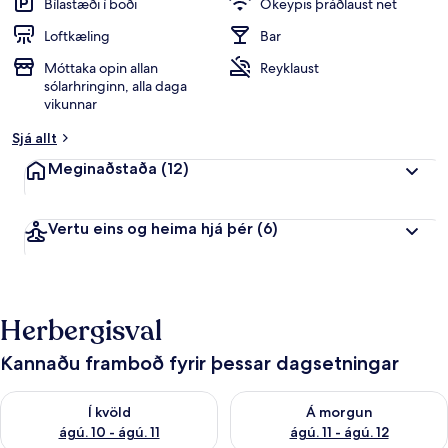
Bílastæði í boði
Ókeypis þráðlaust net
Loftkæling
Bar
Móttaka opin allan
Reyklaust
sólarhringinn, alla daga
vikunnar
Sjá allt
Meginaðstaða
(12)
Vertu eins og heima hjá þér
(6)
Herbergisval
Kannaðu framboð fyrir þessar dagsetningar
Athuga framboð í kvöld ágú. 10 - ágú. 11
Athuga framboð á morgun ágú. 
Í kvöld
Á morgun
ágú. 10 - ágú. 11
ágú. 11 - ágú. 12