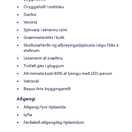
Öryggishólf í móttöku
Garður
Verönd
Sjónvarp í almennu rými
Grænmetisréttir í boði
Skoðunarferðir og afþreyingarþjónusta í eigu fólks á
staðnum
Listamenn af svæðinu
Tvöfalt gler í gluggum
Að minnsta kosti 80% af lýsingu með LED-perum
Vatnsvél
Beaux Arts-byggingarstíll
Aðgengi
Aðgengi fyrir hjólastóla
Lyfta
Ferðaleið aðgengileg hjólastólum