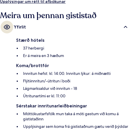
almenningssamgöngum: Fortezza-sporvagnastoppistöðin er í 5 mínútna
Upplýsingar um rétt til afbókunar
göngufjarlægð og San Marco University-sporvagnastoppistöðin í 7
mínútna.
Meira um þennan gististað
Yfirlit
Stærð hótels
37 herbergi
Er á meira en 3 hæðum
Koma/brottför
Innritun hefst: kl. 14:00. Innritun lýkur: á miðnætti
Flýtiinnritun/-útritun í boði
Lágmarksaldur við innritun - 18
Útritunartími er kl. 11:00
Sérstakar innritunarleiðbeiningar
Móttökustarfsfólk mun taka á móti gestum við komu á
gististaðinn
Upplýsingar sem koma frá gististaðnum gætu verið þýddar