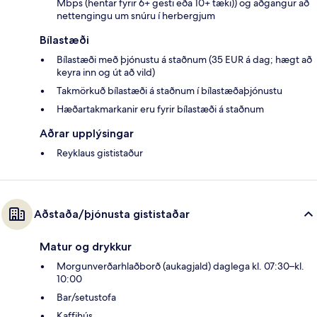
Mbps (hentar fyrir 6+ gesti eða 10+ tæki)) og aðgangur að
nettengingu um snúru í herbergjum
Bílastæði
Bílastæði með þjónustu á staðnum (35 EUR á dag; hægt að
keyra inn og út að vild)
Takmörkuð bílastæði á staðnum í bílastæðaþjónustu
Hæðartakmarkanir eru fyrir bílastæði á staðnum
Aðrar upplýsingar
Reyklaus gististaður
Aðstaða/þjónusta gististaðar
Matur og drykkur
Morgunverðarhlaðborð (aukagjald) daglega kl. 07:30–kl.
10:00
Bar/setustofa
Kaffihús