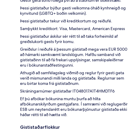
Gestir geta sofið rólega því að á staðnum er slökkvitæki.
Þessi gististaður býður gesti velkomna óháð kynhneigð og
kynvitund (LGBTQ+ boðin velkomin).
Þessi gististaður tekur við kreditkortum og reiðufé.
Samþykkt kreditkort: Visa, Mastercard, American Express
Þessi gististaður áskilur sér rétt til að taka forheimild af
greiðslukorti gests fyrir komu.
Greiðslur í reiðufé á þessum gististað mega vera EUR 5000
að hámarki samkvæmt landslögum. Hafðu samband við
gististaðinn til að fá frekari upplýsingar, samskipaleiðirnar
eru í bókunarstaðfestingunni.
Athugið að samfélagsleg viðmið og reglur fyrir gesti geta
verið mismunandi milli landa og gististaða. Reglurnar sem
eru birtar koma frá gististaðnum.
Skráningarnúmer gististaðar IT048017A1T4HMDTF6
Ef þú afbókar bókunina muntu þurfa að hlíta
afbókunarskilyrðum gestgjafans. Í samræmi við reglugerðir
ESB um neytendarétt eru bókunarþjónustur gististaða ekki
háðar rétti til að hætta við.
Gististaðarflokkur