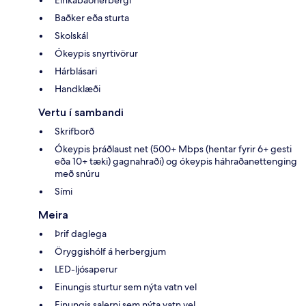
Einkabaðherbergi
Baðker eða sturta
Skolskál
Ókeypis snyrtivörur
Hárblásari
Handklæði
Vertu í sambandi
Skrifborð
Ókeypis þráðlaust net (500+ Mbps (hentar fyrir 6+ gesti
eða 10+ tæki) gagnahraði) og ókeypis háhraðanettenging
með snúru
Sími
Meira
Þrif daglega
Öryggishólf á herbergjum
LED-ljósaperur
Einungis sturtur sem nýta vatn vel
Einungis salerni sem nýta vatn vel