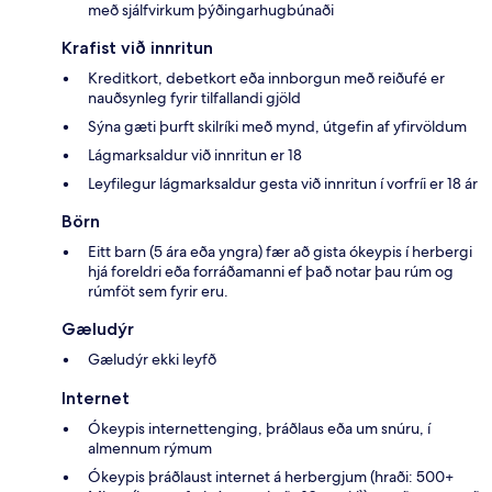
með sjálfvirkum þýðingarhugbúnaði
Krafist við innritun
Kreditkort, debetkort eða innborgun með reiðufé er
nauðsynleg fyrir tilfallandi gjöld
Sýna gæti þurft skilríki með mynd, útgefin af yfirvöldum
Lágmarksaldur við innritun er 18
Leyfilegur lágmarksaldur gesta við innritun í vorfríi er 18 ár
Börn
Eitt barn (5 ára eða yngra) fær að gista ókeypis í herbergi
hjá foreldri eða forráðamanni ef það notar þau rúm og
rúmföt sem fyrir eru.
Gæludýr
Gæludýr ekki leyfð
Internet
Ókeypis internettenging, þráðlaus eða um snúru, í
almennum rýmum
Ókeypis þráðlaust internet á herbergjum (hraði: 500+