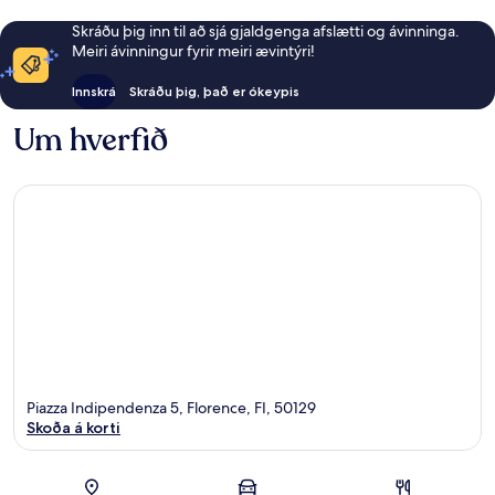
Skráðu þig inn til að sjá gjaldgenga afslætti og ávinninga.
Meiri ávinningur fyrir meiri ævintýri!
Innskrá
Skráðu þig, það er ókeypis
Um hverfið
Piazza Indipendenza 5, Florence, FI, 50129
Skoða á korti
Kort