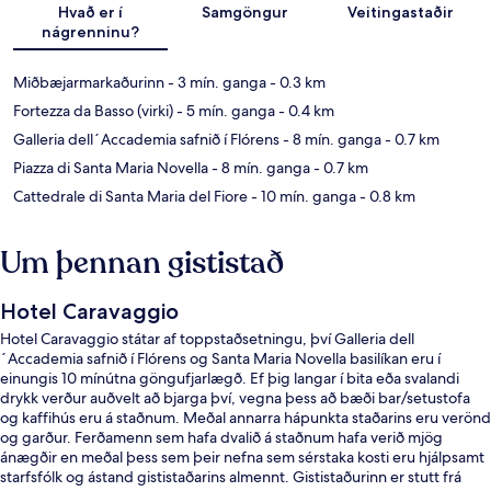
Hvað er í
Samgöngur
Veitingastaðir
nágrenninu?
Miðbæjarmarkaðurinn
- 3 mín. ganga
- 0.3 km
Fortezza da Basso (virki)
- 5 mín. ganga
- 0.4 km
Galleria dell´Accademia safnið í Flórens
- 8 mín. ganga
- 0.7 km
Piazza di Santa Maria Novella
- 8 mín. ganga
- 0.7 km
Cattedrale di Santa Maria del Fiore
- 10 mín. ganga
- 0.8 km
Um þennan gististað
Hotel Caravaggio
Hotel Caravaggio státar af toppstaðsetningu, því Galleria dell
´Accademia safnið í Flórens og Santa Maria Novella basilíkan eru í
einungis 10 mínútna göngufjarlægð. Ef þig langar í bita eða svalandi
drykk verður auðvelt að bjarga því, vegna þess að bæði bar/setustofa
og kaffihús eru á staðnum. Meðal annarra hápunkta staðarins eru verönd
og garður. Ferðamenn sem hafa dvalið á staðnum hafa verið mjög
ánægðir en meðal þess sem þeir nefna sem sérstaka kosti eru hjálpsamt
starfsfólk og ástand gististaðarins almennt. Gististaðurinn er stutt frá