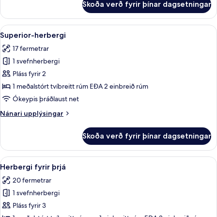
Skoða verð fyrir þínar dagsetningar
Herbergi
fyrir
tvo
Skoða
Superior-herbergi | Útsýni úr herberg
9
Superior-herbergi
allar
17 fermetrar
myndir
1 svefnherbergi
fyrir
Superior-
Pláss fyrir 2
herbergi
1 meðalstórt tvíbreitt rúm EÐA 2 einbreið rúm
Ókeypis þráðlaust net
Nánari
Nánari upplýsingar
upplýsingar
fyrir
Skoða verð fyrir þínar dagsetningar
Superior-
herbergi
Skoða
Míníbar, öryggishólf í herbergi, skrif
6
Herbergi fyrir þrjá
allar
20 fermetrar
myndir
1 svefnherbergi
fyrir
Herbergi
Pláss fyrir 3