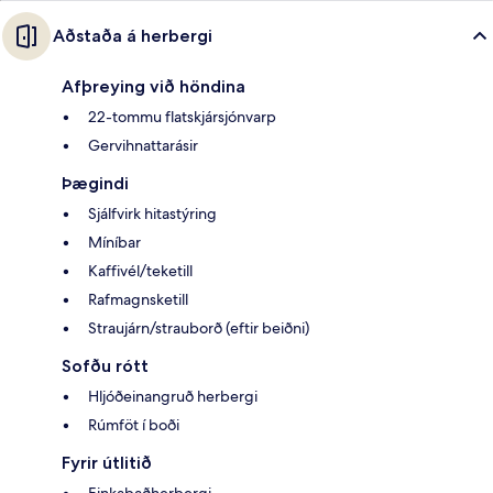
Aðstaða á herbergi
Afþreying við höndina
22-tommu flatskjársjónvarp
Gervihnattarásir
Þægindi
Sjálfvirk hitastýring
Míníbar
Kaffivél/teketill
Rafmagnsketill
Straujárn/strauborð (eftir beiðni)
Sofðu rótt
Hljóðeinangruð herbergi
Rúmföt í boði
Fyrir útlitið