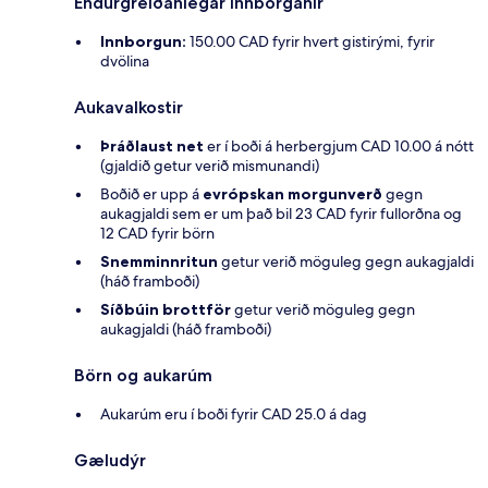
Endurgreiðanlegar innborganir
Innborgun:
150.00 CAD fyrir hvert gistirými, fyrir
dvölina
Aukavalkostir
Þráðlaust net
er í boði á herbergjum CAD 10.00 á nótt
(gjaldið getur verið mismunandi)
Boðið er upp á
evrópskan morgunverð
gegn
aukagjaldi sem er um það bil 23 CAD fyrir fullorðna og
12 CAD fyrir börn
Snemminnritun
getur verið möguleg gegn aukagjaldi
(háð framboði)
Síðbúin brottför
getur verið möguleg gegn
aukagjaldi (háð framboði)
Börn og aukarúm
Aukarúm eru í boði fyrir CAD 25.0 á dag
Gæludýr