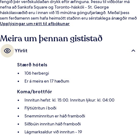
fengið þér verðskuldaðan drykk eftir æfinguna. Þessu til viðbótar má
nefna að Sankofa Square og Toronto-háskóli - St. George
háskólasvæðið eru í innan við 15 mínútna göngufjarlægð. Meðal þess
sem ferðamenn sem hafa heimsótt staðinn eru sérstaklega ánægðir með
eru þægileg rúm og hjálpsamt starfsfólk. Það er ekki langt að fara til að
Upplýsingar um rétt til afbókunar
komast í almenningssamgöngur: Queen St East at Victoria St
stoppistöðin er í 3 mínútna göngufjarlægð og Queen lestarstöðin í 3
Meira um þennan gististað
mínútna.
Yfirlit
Stærð hótels
106 herbergi
Er á meira en 17 hæðum
Koma/brottför
Innritun hefst: kl. 15:00. Innritun lýkur: kl. 04:00
Flýtiútritun í boði
Snemminnritun er háð framboði
Síðbúin innritun háð framboði
Lágmarksaldur við innritun - 19