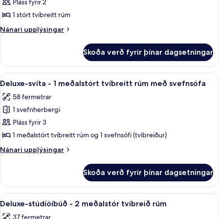
Borgarherbergi
Pláss fyrir 2
-
1 stórt tvíbreitt rúm
1
Nánari
Nánari upplýsingar
stórt
upplýsingar
tvíbreitt
fyrir
Skoða verð fyrir þínar dagsetningar
Borgarherbergi
rúm
-
1
Skoða
Deluxe-svíta - 1 meðalstórt tvíbreitt r
5
stórt
Deluxe-svíta - 1 meðalstórt tvíbreitt rúm með svefnsófa
allar
tvíbreitt
58 fermetrar
rúm
myndir
1 svefnherbergi
fyrir
Deluxe-
Pláss fyrir 3
svíta
1 meðalstórt tvíbreitt rúm og 1 svefnsófi (tvíbreiður)
-
Nánari
Nánari upplýsingar
1
upplýsingar
meðalstórt
fyrir
Skoða verð fyrir þínar dagsetningar
Deluxe-
tvíbreitt
svíta
rúm
-
Skoða
Regnsturtuhaus, snyrtivörur án endurg
með
1
1
Deluxe-stúdíóíbúð - 2 meðalstór tvíbreið rúm
allar
meðalstórt
svefnsófa
37 fermetrar