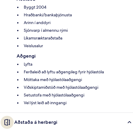
Byggt 2004
Hraðbanki/bankaþjónusta
Arinn í anddyri
Sjónvarp í almennu rými
Líkamsræktaraðstaða
Veislusalur
Aðgengi
Lyfta
Ferðaleið að lyftu aðgengileg fyrir hjólastóla
Móttaka með hjólastólaaðgengi
Viðskiptamiðstöð með hjólastólaaðgengi
Setustofa með hjólastólaaðgengi
Vel lýst leið að inngangi
Aðstaða á herbergi