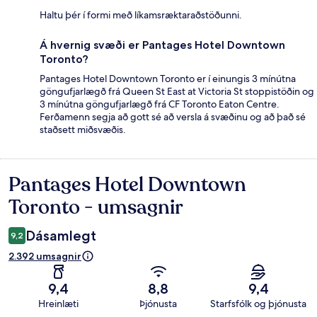
Haltu þér í formi með líkamsræktaraðstöðunni.
Á hvernig svæði er Pantages Hotel Downtown
Toronto?
Pantages Hotel Downtown Toronto er í einungis 3 mínútna
göngufjarlægð frá Queen St East at Victoria St stoppistöðin og
3 mínútna göngufjarlægð frá CF Toronto Eaton Centre.
Ferðamenn segja að gott sé að versla á svæðinu og að það sé
staðsett miðsvæðis.
Pantages Hotel Downtown
Umsagnir
Toronto - umsagnir
Dásamlegt
9,2
2.392 umsagnir
9,4
8,8
9,4
Hreinlæti
Þjónusta
Starfsfólk og þjónusta