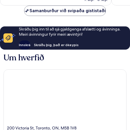
umsögn
umsagni
Samanburður við svipaða gististaði
Skráðu þig inn til að sjá gjaldgenga afslætti og ávinninga.
Meiri ávinningur fyrir meiri ævintýri!
Innskrá
Skráðu þig, það er ókeypis
Um hverfið
200 Victoria St, Toronto, ON, M5B 1V8