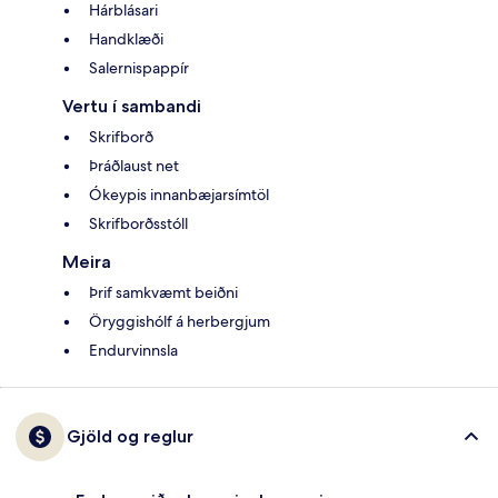
Hárblásari
Handklæði
Salernispappír
Vertu í sambandi
Skrifborð
Þráðlaust net
Ókeypis innanbæjarsímtöl
Skrifborðsstóll
Meira
Þrif samkvæmt beiðni
Öryggishólf á herbergjum
Endurvinnsla
Gjöld og reglur