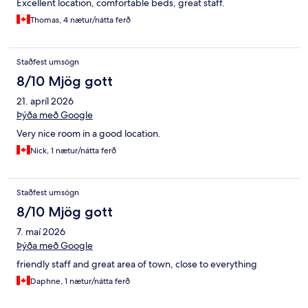
Excellent location, comfortable beds, great staff.
Thomas, 4 nætur/nátta ferð
Staðfest umsögn
8/10 Mjög gott
21. apríl 2026
Þýða með Google
Very nice room in a good location.
Nick, 1 nætur/nátta ferð
Staðfest umsögn
8/10 Mjög gott
7. maí 2026
Þýða með Google
friendly staff and great area of town, close to everything
Daphne, 1 nætur/nátta ferð