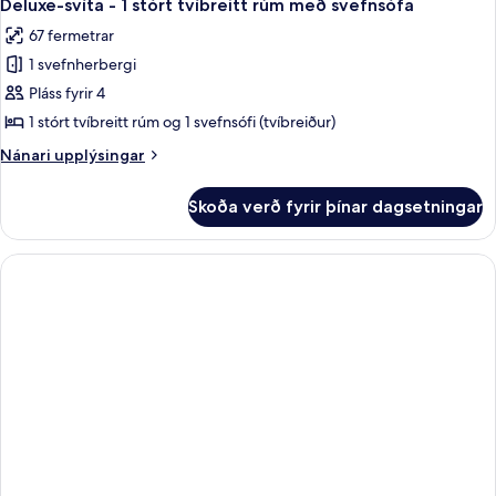
5
Studio
Deluxe-svíta - 1 stórt tvíbreitt rúm með svefnsófa
allar
67 fermetrar
myndir
1 svefnherbergi
fyrir
Deluxe-
Pláss fyrir 4
svíta
1 stórt tvíbreitt rúm og 1 svefnsófi (tvíbreiður)
-
Nánari
Nánari upplýsingar
1
upplýsingar
stórt
fyrir
Skoða verð fyrir þínar dagsetningar
Deluxe-
tvíbreitt
svíta
rúm
-
með
1
stórt
svefnsófa
tvíbreitt
rúm
með
svefnsófa