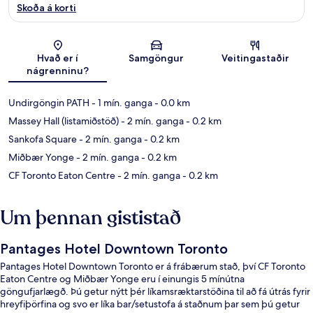
Skoða á korti
Kort
Hvað er í
Samgöngur
Veitingastaðir
nágrenninu?
Undirgöngin PATH
- 1 mín. ganga
- 0.0 km
Massey Hall (listamiðstöð)
- 2 mín. ganga
- 0.2 km
Sankofa Square
- 2 mín. ganga
- 0.2 km
Miðbær Yonge
- 2 mín. ganga
- 0.2 km
CF Toronto Eaton Centre
- 2 mín. ganga
- 0.2 km
Um þennan gististað
Pantages Hotel Downtown Toronto
Pantages Hotel Downtown Toronto er á frábærum stað, því CF Toronto
Eaton Centre og Miðbær Yonge eru í einungis 5 mínútna
göngufjarlægð. Þú getur nýtt þér líkamsræktarstöðina til að fá útrás fyrir
hreyfiþörfina og svo er líka bar/setustofa á staðnum þar sem þú getur