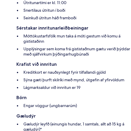
Útritunartími er kl. 11:00
Snertilaus útritun í boði
Seinkuð útritun háð framboði
Sérstakar innritunarleiðbeiningar
Móttökustarfsfólk mun taka á móti gestum við komu á
gististaðinn
Upplýsingar sem koma frá gististaðnum gætu verið þýddar
með sjálfvirkum þýðingarhugbúnaði
Krafist við innritun
Kreditkort er nauðsynlegt fyrir tilfallandi gjöld
Sýna gæti þurft skilríki með mynd, útgefin af yfirvöldum
Lágmarksaldur við innritun er 19
Börn
Engar vöggur (ungbarnarúm)
Gæludýr
Gæludýr leyfð (einungis hundar, 1 samtals, allt að 15 kg á
gæludýr)*