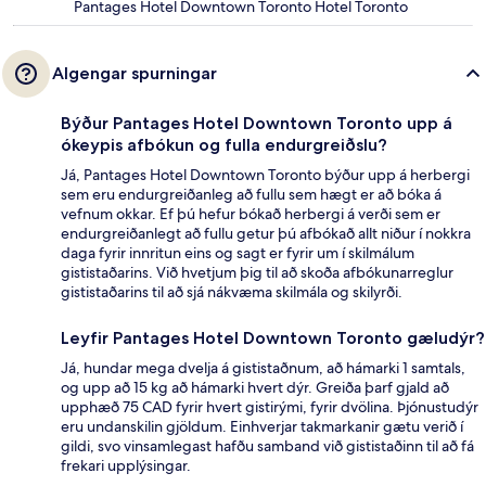
Pantages Hotel Downtown Toronto Hotel Toronto
Algengar spurningar
Býður Pantages Hotel Downtown Toronto upp á
ókeypis afbókun og fulla endurgreiðslu?
Já, Pantages Hotel Downtown Toronto býður upp á herbergi
sem eru endurgreiðanleg að fullu sem hægt er að bóka á
vefnum okkar. Ef þú hefur bókað herbergi á verði sem er
endurgreiðanlegt að fullu getur þú afbókað allt niður í nokkra
daga fyrir innritun eins og sagt er fyrir um í skilmálum
gististaðarins. Við hvetjum þig til að skoða afbókunarreglur
gististaðarins til að sjá nákvæma skilmála og skilyrði.
Leyfir Pantages Hotel Downtown Toronto gæludýr?
Já, hundar mega dvelja á gististaðnum, að hámarki 1 samtals,
og upp að 15 kg að hámarki hvert dýr. Greiða þarf gjald að
upphæð 75 CAD fyrir hvert gistirými, fyrir dvölina. Þjónustudýr
eru undanskilin gjöldum. Einhverjar takmarkanir gætu verið í
gildi, svo vinsamlegast hafðu samband við gististaðinn til að fá
frekari upplýsingar.