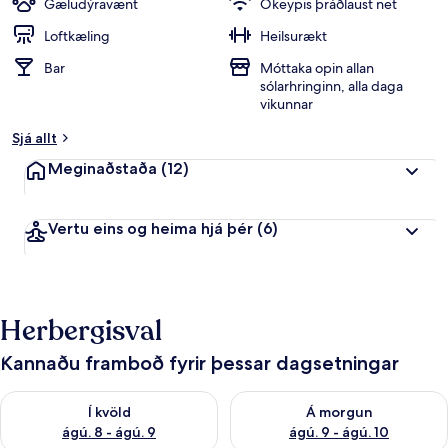
Gæludýravænt
Ókeypis þráðlaust net
Loftkæling
Heilsurækt
Bar
Móttaka opin allan
sólarhringinn, alla daga
vikunnar
Sjá allt
Meginaðstaða
(12)
Vertu eins og heima hjá þér
(6)
Herbergisval
Kannaðu framboð fyrir þessar dagsetningar
Athuga framboð í kvöld ágú. 8 - ágú. 9
Athuga framboð á morgun ágú.
Í kvöld
Á morgun
ágú. 8 - ágú. 9
ágú. 9 - ágú. 10