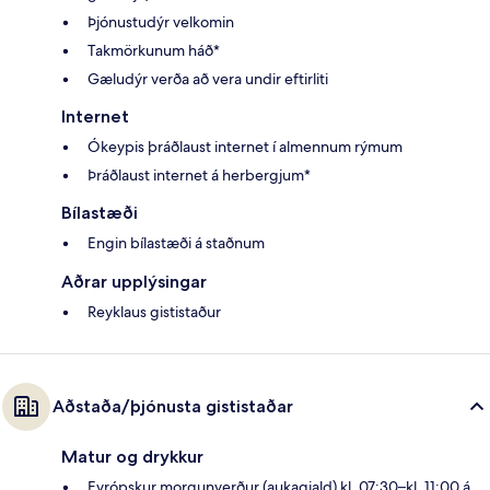
Þjónustudýr velkomin
Takmörkunum háð*
Gæludýr verða að vera undir eftirliti
Internet
Ókeypis þráðlaust internet í almennum rýmum
Þráðlaust internet á herbergjum*
Bílastæði
Engin bílastæði á staðnum
Aðrar upplýsingar
Reyklaus gististaður
Aðstaða/þjónusta gististaðar
Matur og drykkur
Evrópskur morgunverður (aukagjald) kl. 07:30–kl. 11:00 á