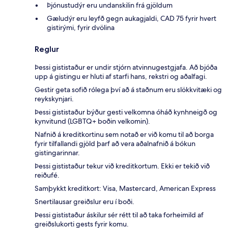
Þjónustudýr eru undanskilin frá gjöldum
Gæludýr eru leyfð gegn aukagjaldi, CAD 75 fyrir hvert
gistirými, fyrir dvölina
Reglur
Þessi gististaður er undir stjórn atvinnugestgjafa. Að bjóða
upp á gistingu er hluti af starfi hans, rekstri og aðalfagi.
Gestir geta sofið rólega því að á staðnum eru slökkvitæki og
reykskynjari.
Þessi gististaður býður gesti velkomna óháð kynhneigð og
kynvitund (LGBTQ+ boðin velkomin).
Nafnið á kreditkortinu sem notað er við komu til að borga
fyrir tilfallandi gjöld þarf að vera aðalnafnið á bókun
gistingarinnar.
Þessi gististaður tekur við kreditkortum. Ekki er tekið við
reiðufé.
Samþykkt kreditkort: Visa, Mastercard, American Express
Snertilausar greiðslur eru í boði.
Þessi gististaður áskilur sér rétt til að taka forheimild af
greiðslukorti gests fyrir komu.