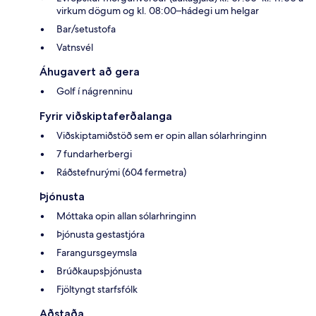
virkum dögum og kl. 08:00–hádegi um helgar
Bar/setustofa
Vatnsvél
Áhugavert að gera
Golf í nágrenninu
Fyrir viðskiptaferðalanga
Viðskiptamiðstöð sem er opin allan sólarhringinn
7 fundarherbergi
Ráðstefnurými (604 fermetra)
Þjónusta
Móttaka opin allan sólarhringinn
Þjónusta gestastjóra
Farangursgeymsla
Brúðkaupsþjónusta
Fjöltyngt starfsfólk
Aðstaða