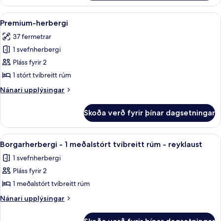
herbergi
rúm
-
Skoða
1 svefnherbergi, ofnæmisprófaður sæn
6
1
Premium-herbergi
allar
stórt
37 fermetrar
tvíbreitt
myndir
rúm
1 svefnherbergi
fyrir
Premium-
Pláss fyrir 2
herbergi
1 stórt tvíbreitt rúm
Nánari
Nánari upplýsingar
upplýsingar
fyrir
Skoða verð fyrir þínar dagsetningar
Premium-
herbergi
Skoða
Borgarherbergi - 1 meðalstórt tvíbrei
1
Borgarherbergi - 1 meðalstórt tvíbreitt rúm - reyklaust
allar
1 svefnherbergi
myndir
Pláss fyrir 2
fyrir
Borgarherbergi
1 meðalstórt tvíbreitt rúm
-
Nánari
Nánari upplýsingar
1
upplýsingar
fyrir
meðalstórt