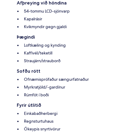
Afþreying við höndina
54-tommu LCD-sjónvarp
Kapalrásir
Kvikmyndir gegn gjaldi
Þægindi
Loftkæling og kynding
Kaffivél/teketill
Straujárn/strauborð
Sofðu rótt
Ofnæmisprófaður sængurfatnaður
Myrkratjöld/-gardínur
Rúmföt í boði
Fyrir útlitið
Einkabaðherbergi
Regnsturtuhaus
Ókeypis snyrtivörur