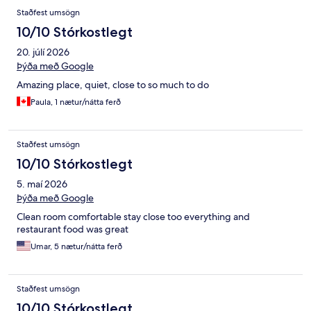
Umsagnir
Staðfest umsögn
10/10 Stórkostlegt
20. júlí 2026
Þýða með Google
Amazing place, quiet, close to so much to do
Paula, 1 nætur/nátta ferð
Staðfest umsögn
10/10 Stórkostlegt
5. maí 2026
Þýða með Google
Clean room comfortable stay close too everything and
restaurant food was great
Umar, 5 nætur/nátta ferð
Staðfest umsögn
10/10 Stórkostlegt