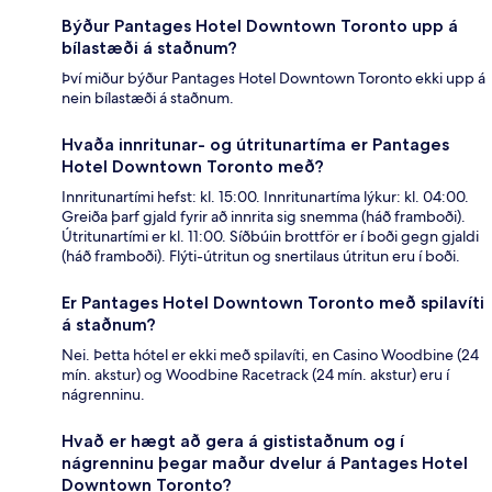
Býður Pantages Hotel Downtown Toronto upp á
bílastæði á staðnum?
Því miður býður Pantages Hotel Downtown Toronto ekki upp á
nein bílastæði á staðnum.
Hvaða innritunar- og útritunartíma er Pantages
Hotel Downtown Toronto með?
Innritunartími hefst: kl. 15:00. Innritunartíma lýkur: kl. 04:00.
Greiða þarf gjald fyrir að innrita sig snemma (háð framboði).
Útritunartími er kl. 11:00. Síðbúin brottför er í boði gegn gjaldi
(háð framboði). Flýti-útritun og snertilaus útritun eru í boði.
Er Pantages Hotel Downtown Toronto með spilavíti
á staðnum?
Nei. Þetta hótel er ekki með spilavíti, en Casino Woodbine (24
mín. akstur) og Woodbine Racetrack (24 mín. akstur) eru í
nágrenninu.
Hvað er hægt að gera á gististaðnum og í
nágrenninu þegar maður dvelur á Pantages Hotel
Downtown Toronto?