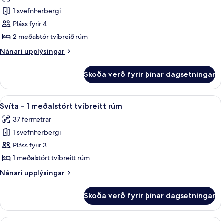
tvíbreitt
myndir
rúm
1 svefnherbergi
fyrir
með
Deluxe-
Pláss fyrir 4
svefnsófa
stúdíóíbúð
2 meðalstór tvíbreið rúm
-
Nánari
Nánari upplýsingar
2
upplýsingar
meðalstór
fyrir
Skoða verð fyrir þínar dagsetningar
Deluxe-
tvíbreið
stúdíóíbúð
rúm
-
Skoða
Svíta - 1 meðalstórt tvíbreitt rúm | S
4
2
Svíta - 1 meðalstórt tvíbreitt rúm
allar
meðalstór
37 fermetrar
tvíbreið
myndir
rúm
1 svefnherbergi
fyrir
Svíta
Pláss fyrir 3
-
1 meðalstórt tvíbreitt rúm
1
Nánari
Nánari upplýsingar
meðalstórt
upplýsingar
tvíbreitt
fyrir
Skoða verð fyrir þínar dagsetningar
Svíta
rúm
-
1
Signature-svíta - 1 stórt tvíbreitt rúm 