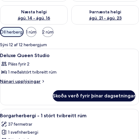
Athuga framboð næstu helgi ágú. 14 - ágú. 16
Athuga framboð þarnæstu helg
Næsta helgi
Þarnæsta helgi
ágú. 14 - ágú. 16
ágú. 21 - ágú. 23
Síur
Öll herbergi
1 rúm
2 rúm
í
boði
Sýni 12 af 12 herbergjum
fyrir
Skoða
1 svefnherbergi, ofnæmisprófaður sæn
4
Deluxe Queen Studio
herbergi
allar
Pláss fyrir 2
myndir
1 meðalstórt tvíbreitt rúm
fyrir
Deluxe
Nánari
Nánari upplýsingar
upplýsingar
Queen
fyrir
Studio
Skoða verð fyrir þínar dagsetningar
Deluxe
Queen
Studio
Skoða
1 svefnherbergi, ofnæmisprófaður sæn
5
Borgarherbergi - 1 stórt tvíbreitt rúm
allar
37 fermetrar
myndir
1 svefnherbergi
fyrir