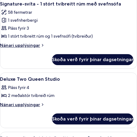
Skoða
8
meðalstórt
Signature-svíta - 1 stórt tvíbreitt rúm með svefnsófa
allar
tvíbreitt
58 fermetrar
rúm
myndir
1 svefnherbergi
fyrir
Signature-
Pláss fyrir 3
svíta
1 stórt tvíbreitt rúm og 1 svefnsófi (tvíbreiður)
-
Nánari
Nánari upplýsingar
1
upplýsingar
stórt
fyrir
Skoða verð fyrir þínar dagsetningar
Signature-
tvíbreitt
svíta
rúm
-
Skoða
1 svefnherbergi, ofnæmisprófaður sæn
með
3
1
Deluxe Two Queen Studio
allar
stórt
svefnsófa
Pláss fyrir 4
tvíbreitt
myndir
rúm
2 meðalstór tvíbreið rúm
fyrir
með
Deluxe
Nánari
Nánari upplýsingar
svefnsófa
upplýsingar
Two
fyrir
Queen
Skoða verð fyrir þínar dagsetningar
Deluxe
Studio
Two
Queen
Skoða
Deluxe-svíta - 1 stórt tvíbreitt rúm 