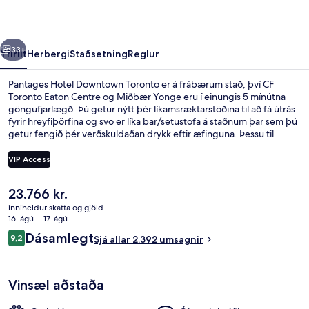
rra
Næsta
33+
Yfirlit
Herbergi
Staðsetning
Reglur
Pantages Hotel Downtown Toronto er á frábærum stað, því CF
Toronto Eaton Centre og Miðbær Yonge eru í einungis 5 mínútna
göngufjarlægð. Þú getur nýtt þér líkamsræktarstöðina til að fá útrás
fyrir hreyfiþörfina og svo er líka bar/setustofa á staðnum þar sem þú
getur fengið þér verðskuldaðan drykk eftir æfinguna. Þessu til
viðbótar má nefna að Sankofa Square og Toronto-háskóli - St.
George háskólasvæðið eru í innan við 15 mínútna göngufjarlægð.
VIP Access
Meðal þess sem ferðamenn sem hafa heimsótt staðinn eru
sérstaklega ánægðir með eru þægileg rúm og hjálpsamt starfsfólk.
Núverandi
23.766 kr.
Það er ekki langt að fara til að komast í almenningssamgöngur:
Framhlið gististaðar
verð
Queen St East at Victoria St stoppistöðin er í 3 mínútna
inniheldur skatta og gjöld
er
16. ágú. - 17. ágú.
göngufjarlægð og Queen lestarstöðin í 3 mínútna.
23.766 kr.
Umsagnir
Dásamlegt
9,2
Sjá allar 2.392 umsagnir
9,2 af 10
Vinsæl aðstaða