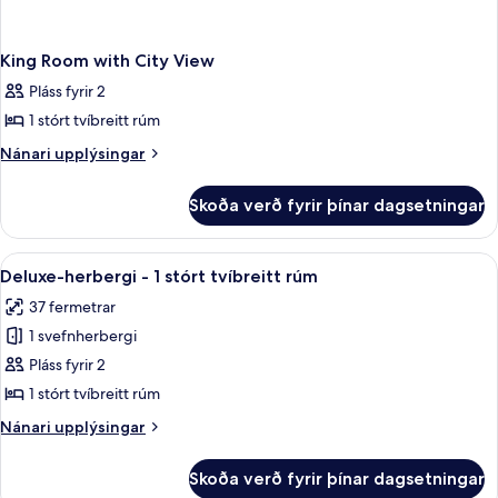
King Room with City View
Pláss fyrir 2
1 stórt tvíbreitt rúm
Nánari
Nánari upplýsingar
upplýsingar
fyrir
Skoða verð fyrir þínar dagsetningar
King
Room
with
Skoða
1 svefnherbergi, ofnæmisprófaður sæn
6
City
Deluxe-herbergi - 1 stórt tvíbreitt rúm
allar
View
37 fermetrar
myndir
1 svefnherbergi
fyrir
Deluxe-
Pláss fyrir 2
herbergi
1 stórt tvíbreitt rúm
-
Nánari
Nánari upplýsingar
1
upplýsingar
stórt
fyrir
Skoða verð fyrir þínar dagsetningar
Deluxe-
tvíbreitt