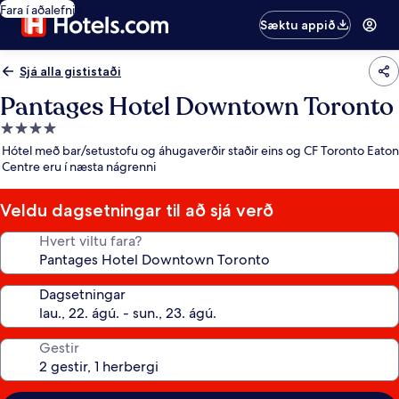
Fara í aðalefni
Sæktu appið
Sjá alla gististaði
Pantages Hotel Downtown Toronto
4.0
stjörnu
Hótel með bar/setustofu og áhugaverðir staðir eins og CF Toronto Eaton
gististaður
Centre eru í næsta nágrenni
Veldu dagsetningar til að sjá verð
Hvert viltu fara?
Dagsetningar
Gestir