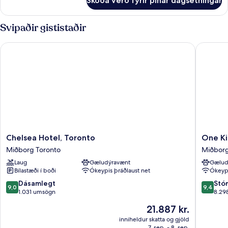
Skoða verð fyrir þínar dagsetningar
Borgarherbergi
tvíbreitt
-
rúm
1
Svipaðir gististaðir
-
meðalstórt
tvíbreitt
reyklaust
Chelsea Hotel, Toronto
One King
rúm
-
reyklaust
Chelsea
One
Chelsea Hotel, Toronto
One Ki
Hotel,
King
Miðborg Toronto
Miðborg
Toronto
West
Laug
Gæludýravænt
Gælud
Miðborg
Hotel
Bílastæði í boði
Ókeypis þráðlaust net
Ókeypi
Toronto
&
Residen
9.0
9.4
Dásamlegt
Stó
9,0
9,4
Miðbor
af
af
1.031 umsögn
8.29
Toronto
10,
10,
Verðið
21.887 kr.
Dásamlegt,
Stórkost
er
1.031
8.298
inniheldur skatta og gjöld
21.887 kr.
7. sep. - 8. sep.