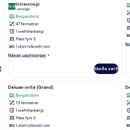
allar
al
st
Stórkostlegt
myndir
10,0
tv
m
10,0 af 10
(1
1 umsögn
r
fyrir
fy
umsögn)
Borgarútsýni
(G
Junior-
D
)
47 fermetrar
svíta
sv
1 svefnherbergi
(
Pláss fyrir 3
Ná
Ná
1 stórt tvíbreitt rúm
up
fy
Nánari
Nánari upplýsingar
De
upplýsingar
sv
fyrir
ð
Skoða verð
(J
Junior-
svíta
úmföt, rúmföt af bestu gerð, dúnsængur
Skoða
Deluxe-svíta (Grand) | Ítölsk Frette-
S
5
Deluxe-svíta (Grand)
De
allar
al
Borgarútsýni
myndir
m
73 fermetrar
fyrir
fy
Deluxe-
D
1 svefnherbergi
svíta
sv
Pláss fyrir 3
(Grand)
(
1 stórt tvíbreitt rúm