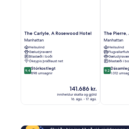
The
The
The Carlyle, A Rosewood Hotel
The Pierre,
Carlyle,
Pierre,
Manhattan
Manhattan
A
A
Heilsulind
Heilsulind
Rosewood
Taj
Gæludýravænt
Flugvallarflu
Hotel
Hotel,
Bílastæði í boði
Gæludýravæ
Manhattan
New
Ókeypis þráðlaust net
Bílastæði í bo
York
9.4
9.2
Stórkostlegt
Dásamle
Manhattan
9,4
9,2
af
af
898 umsagnir
1.012 umsag
10,
10,
Stórkostlegt,
Dásamlegt,
Verðið
141.686 kr.
898
1.012
er
umsagnir
umsagnir
inniheldur skatta og gjöld
141.686 kr.
16. ágú. - 17. ágú.