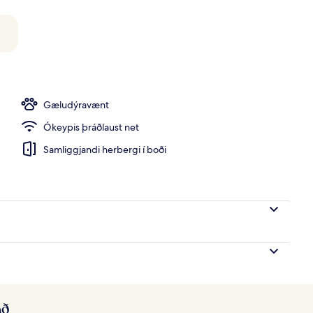
Gæludýravænt
Ókeypis þráðlaust net
Samliggjandi herbergi í boði
að