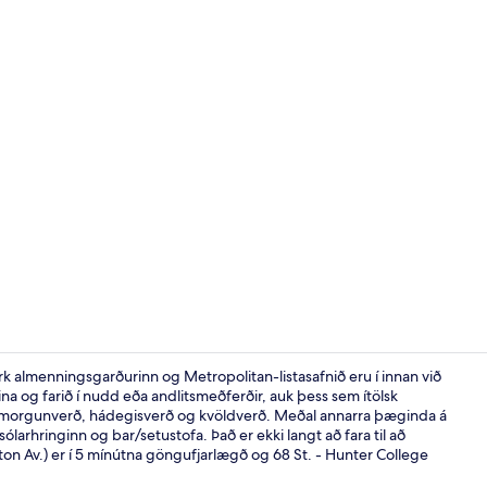
Myndskeið á
ark almenningsgarðurinn og Metropolitan-listasafnið eru í innan við
na og farið í nudd eða andlitsmeðferðir, auk þess sem ítölsk
 á morgunverð, hádegisverð og kvöldverð. Meðal annarra þæginda á
Framhlið gis
sólarhringinn og bar/setustofa. Það er ekki langt að fara til að
on Av.) er í 5 mínútna göngufjarlægð og 68 St. - Hunter College