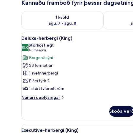
Kannaðu framboð fyrir þessar dagsetnin
Athuga framboð í kvöld ágú. 7 - ágú. 8
Athuga frambo
Í kvöld
ágú. 7 - ágú. 8
á
Skoða
Ítölsk Frette-rúmföt, rúmföt 
4
Deluxe-herbergi (King)
allar
Stórkostlegt
myndir
10,0
10,0 af 10
(4
4 umsagnir
fyrir
umsagnir)
Borgarútsýni
Deluxe-
33 fermetrar
herbergi
1 svefnherbergi
(King)
Pláss fyrir 2
1 stórt tvíbreitt rúm
Nánari
Nánari upplýsingar
upplýsingar
fyrir
Skoða ver
Deluxe-
herbergi
(King)
Skoða
Executive-herbergi (King) | Ít
3
Executive-herbergi (King)