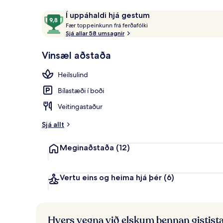
Umsagnir
9,8
Í uppáhaldi hjá gestum
F
af
Fær toppeinkunn frá ferðafólki
Líkamsrækt
æ
Sjá allar 58 umsagnir
10,
r
Í
Vinsæl aðstaða
uppáhaldi
t
hjá
o
Heilsulind
gestum
p
p
Bílastæði í boði
e
i
Veitingastaður
n
k
Sjá allt
u
n
Meginaðstaða
(12)
n
f
r
Vertu eins og heima hjá þér
(6)
á
f
e
Hvers vegna við elskum þennan gistist
r