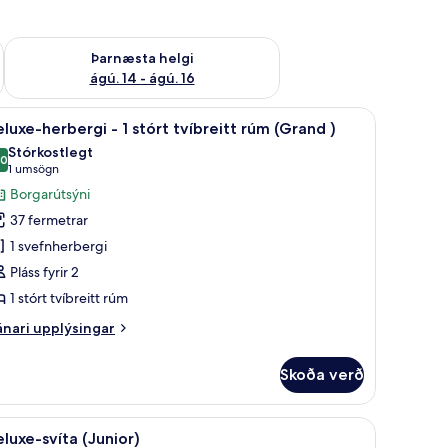
ágú. 9
Athuga framboð þarnæstu helgi ágú. 14 - ágú. 16
Þarnæsta helgi
ágú. 14 - ágú. 16
u gerð, dúnsængur
koða
Deluxe-herbergi - 1 stórt tvíbreitt rúm (Grand
4
luxe-herbergi - 1 stórt tvíbreitt rúm (Grand )
lar
Stórkostlegt
yndir
,0
10,0 af 10
(1
1 umsögn
rir
umsögn)
Borgarútsýni
eluxe-
37 fermetrar
erbergi
1 svefnherbergi
Pláss fyrir 2
1 stórt tvíbreitt rúm
tórt
íbreitt
nari
nari upplýsingar
úm
plýsingar
rir
Grand
Skoða verð
luxe-
rbergi
rúmföt af bestu gerð, dúnsængur
koða
Deluxe-svíta (Junior) | Ítölsk Frette-rúmföt,
3
luxe-svíta (Junior)