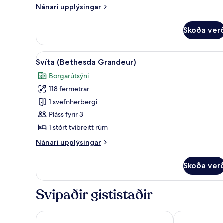
Nánari
Nánari upplýsingar
upplýsingar
fyrir
Skoða ver
Deluxe-
svíta
Skoða
Svíta (Bethesda Grandeur) | Í
2
Svíta (Bethesda Grandeur)
allar
Borgarútsýni
myndir
118 fermetrar
fyrir
Svíta
1 svefnherbergi
(Bethesda
Pláss fyrir 3
Grandeur)
1 stórt tvíbreitt rúm
Nánari
Nánari upplýsingar
upplýsingar
fyrir
Skoða ver
Svíta
(Bethesda
Grandeur)
Svipaðir gististaðir
The Carlyle, A Rosewood Hotel
The Pierre, A