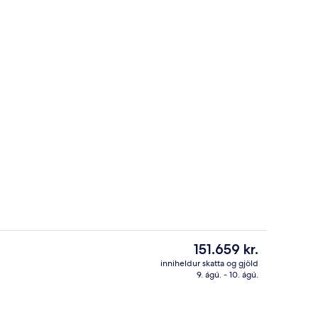
Móttaka
hrifavaldar
Núverandi
151.659 kr.
verð
inniheldur skatta og gjöld
er
9. ágú. - 10. ágú.
tistaðar
Deluxe-svíta (Grand) | Stofa | 55-to
151.659 kr.