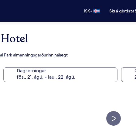
•
ISK
Skrá gistista
 Hotel
ntral Park almenningsgarðurinn nálægt
Dagsetningar