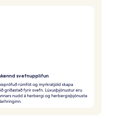
kennd svefnupplifun
sprófuð rúmföt og myrkratjöld skapa
ið griðastað fyrir svefn. Lúxusþjónustur eru
annars nudd á herbergi og herbergisþjónusta
ólarhringinn.