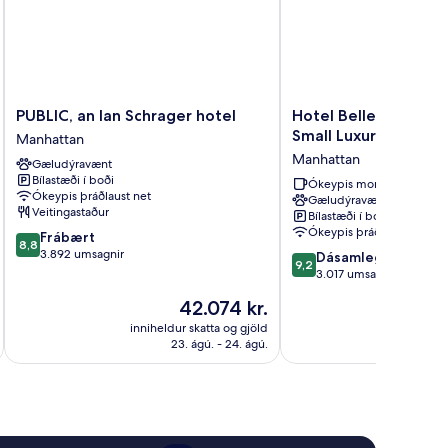
PUBLIC,
Hotel
PUBLIC, an Ian Schrager hotel
Hotel Belleclaire Cen
an
Belleclaire
Small Luxury Hotel
Manhattan
Ian
Central
Manhattan
Gæludýravænt
Schrager
Park,
Bílastæði í boði
hotel
a
Ókeypis morgunverður
Ókeypis þráðlaust net
Gæludýravænt
Manhattan
Small
Veitingastaður
Bílastæði í boði
Luxury
Ókeypis þráðlaust net
8.8
Frábært
Hotel
8,8
af
3.892 umsagnir
9.2
Manhattan
Dásamlegt
9,2
10,
af
3.017 umsagnir
Frábært,
10,
Verðið
42.074 kr.
3.892
Dásamlegt,
er
umsagnir
3.017
inniheldur skatta og gjöld
innihel
42.074 kr.
23. ágú. - 24. ágú.
umsagnir