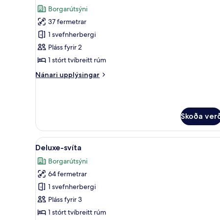
allar
Borgarútsýni
myndir
37 fermetrar
fyrir
Executive-
1 svefnherbergi
herbergi
Pláss fyrir 2
(King)
1 stórt tvíbreitt rúm
Nánari
Nánari upplýsingar
upplýsingar
fyrir
Executive-
herbergi
Skoða ver
(King)
Skoða
Deluxe-svíta | Ítölsk Frette-r
3
Deluxe-svíta
allar
Borgarútsýni
myndir
64 fermetrar
fyrir
Deluxe-
1 svefnherbergi
svíta
Pláss fyrir 3
1 stórt tvíbreitt rúm