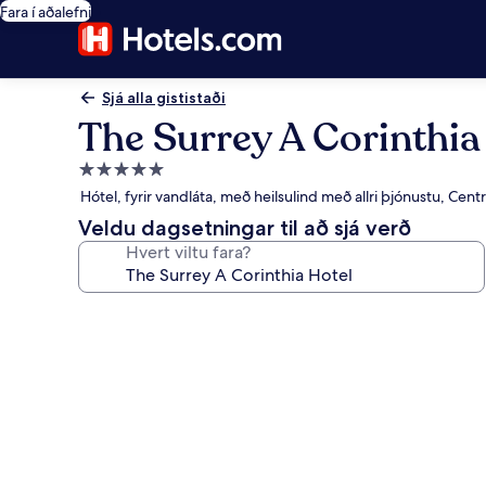
Fara í aðalefni
Sjá alla gististaði
The Surrey A Corinthia
5.0
stjörnu
Hótel, fyrir vandláta, með heilsulind með allri þjónustu, Ce
gististaður
Veldu dagsetningar til að sjá verð
Hvert viltu fara?
Myndasafn
fyrir
The
Surrey
A
Corinthia