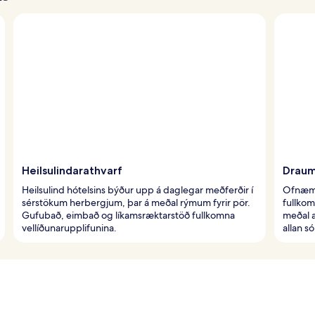
Heilsulindarathvarf
Draum
Heilsulind hótelsins býður upp á daglegar meðferðir í
Ofnæmi
sérstökum herbergjum, þar á meðal rýmum fyrir pör.
fullkom
Gufubað, eimbað og líkamsræktarstöð fullkomna
meðal 
vellíðunarupplifunina.
allan s