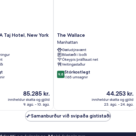
The
 A Taj Hotel, New York
The Wallace
Wallace
Manhattan
Manhattan
Gæludýravænt
tningur
Bílastæði í boði
nt
Ókeypis þráðlaust net
ði
Veitingastaður
9.8
gt
Stórkostlegt
9,8
af
nir
1.165 umsagnir
10,
Stórkostlegt,
Verðið
Verðið
85.285 kr.
44.253 kr.
1.165
er
er
umsagnir
inniheldur skatta og gjöld
inniheldur skatta og gjöld
85.285 kr.
44.253 kr.
9. ágú. - 10. ágú.
23. ágú. - 24. ágú.
Samanburður við svipaða gististaði