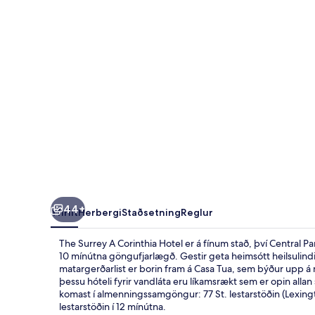
Hotel
44+
Yfirlit
Herbergi
Staðsetning
Reglur
The Surrey A Corinthia Hotel er á fínum stað, því Central P
10 mínútna göngufjarlægð. Gestir geta heimsótt heilsulindi
matargerðarlist er borin fram á Casa Tua, sem býður upp
þessu hóteli fyrir vandláta eru líkamsrækt sem er opin allan 
komast í almenningssamgöngur: 77 St. lestarstöðin (Lexingt
lestarstöðin í 12 mínútna.