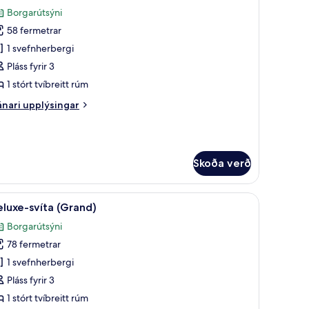
lar
órt
Borgarútsýni
íbreitt
yndir
úm
58 fermetrar
rir
rand
eluxe-
1 svefnherbergi
íta
Pláss fyrir 3
Junior)
1 stórt tvíbreitt rúm
nari
nari upplýsingar
plýsingar
rir
luxe-
íta
Skoða verð
unior)
rúmföt, rúmföt af bestu gerð, dúnsængur
koða
Deluxe-svíta (Grand) | Stofa | 55-tommu LCD
2
luxe-svíta (Grand)
lar
Borgarútsýni
yndir
78 fermetrar
rir
eluxe-
1 svefnherbergi
íta
Pláss fyrir 3
Grand)
1 stórt tvíbreitt rúm