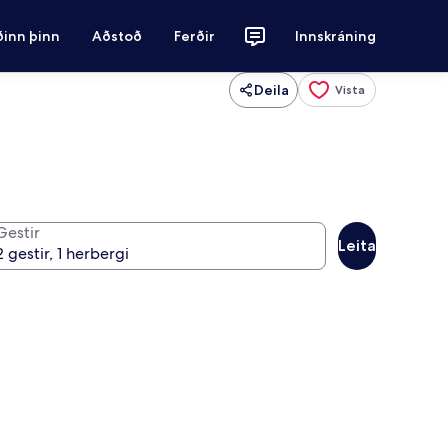
ðinn þinn
Aðstoð
Ferðir
Innskráning
Deila
Vista
Gestir
Leita