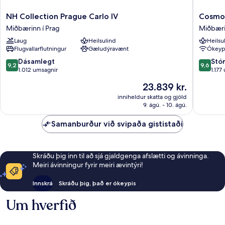
NH
Cosmopo
NH Collection Prague Carlo IV
Cosmop
Collection
Hotel
Miðbærinn í Prag
Miðbæri
Prague
Prague
Laug
Heilsulind
Heilsu
Carlo
Miðbær
Flugvallarflutningur
Gæludýravænt
Ókeypi
IV
í
Miðbærinn
Prag
9.2
9.6
Dásamlegt
Stó
9,2
9,6
í
af
af
1.012 umsagnir
1.177
Prag
10,
10,
Verðið
23.839 kr.
Dásamlegt,
Stórkost
er
1.012
1.177
inniheldur skatta og gjöld
23.839 kr.
9. ágú. - 10. ágú.
umsagnir
umsagni
Samanburður við svipaða gististaði
Skráðu þig inn til að sjá gjaldgenga afslætti og ávinninga.
Meiri ávinningur fyrir meiri ævintýri!
Innskrá
Skráðu þig, það er ókeypis
Um hverfið