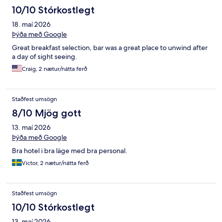
10/10 Stórkostlegt
18. maí 2026
Þýða með Google
Great breakfast selection, bar was a great place to unwind after
a day of sight seeing.
Craig, 2 nætur/nátta ferð
Staðfest umsögn
8/10 Mjög gott
13. maí 2026
Þýða með Google
Bra hotel i bra läge med bra personal.
Victor, 2 nætur/nátta ferð
Staðfest umsögn
10/10 Stórkostlegt
13. maí 2026