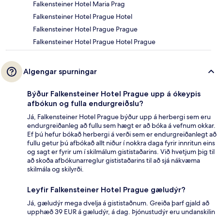
Falkensteiner Hotel Maria Prag
Falkensteiner Hotel Prague Hotel
Falkensteiner Hotel Prague Prague
Falkensteiner Hotel Prague Hotel Prague
Algengar spurningar
Býður Falkensteiner Hotel Prague upp á ókeypis
afbókun og fulla endurgreiðslu?
Já, Falkensteiner Hotel Prague býður upp á herbergi sem eru
endurgreiðanleg að fullu sem hægt er að bóka á vefnum okkar.
Ef þú hefur bókað herbergi á verði sem er endurgreiðanlegt að
fullu getur þú afbókað allt niður í nokkra daga fyrir innritun eins
og sagt er fyrir um í skilmálum gististaðarins. Við hvetjum þig til
að skoða afbókunarreglur gististaðarins til að sjá nákvæma
skilmála og skilyrði.
Leyfir Falkensteiner Hotel Prague gæludýr?
Já, gæludýr mega dvelja á gististaðnum. Greiða þarf gjald að
upphæð 39 EUR á gæludýr, á dag. Þjónustudýr eru undanskilin