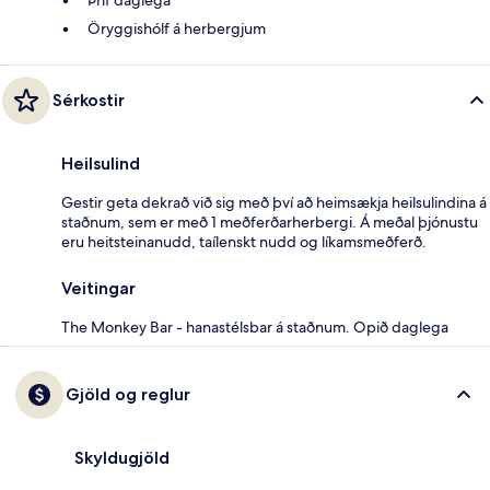
Öryggishólf á herbergjum
Sérkostir
Heilsulind
Gestir geta dekrað við sig með því að heimsækja heilsulindina á
staðnum, sem er með 1 meðferðarherbergi. Á meðal þjónustu
eru heitsteinanudd, taílenskt nudd og líkamsmeðferð.
Veitingar
The Monkey Bar - hanastélsbar á staðnum. Opið daglega
Gjöld og reglur
Skyldugjöld