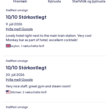
Hreinlæti
Þjónusta
Starfsfólk og þjónusta
Umsagnir
Staðfest umsögn
10/10 Stórkostlegt
9. júlí 2026
Þýða með Google
Lovely hotel right next to the main train station. Very cool
Monkey bar as part of hotel; excellent cocktails!
Leyton, 1 nætur/nátta ferð
Staðfest umsögn
10/10 Stórkostlegt
20. júlí 2026
Þýða með Google
Very nice staff, great gym and steam room!
Michael, 2 nætur/nátta ferð
Staðfest umsögn