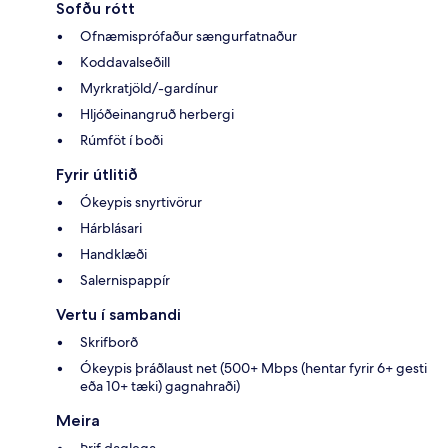
Sofðu rótt
Ofnæmisprófaður sængurfatnaður
Koddavalseðill
Myrkratjöld/-gardínur
Hljóðeinangruð herbergi
Rúmföt í boði
Fyrir útlitið
Ókeypis snyrtivörur
Hárblásari
Handklæði
Salernispappír
Vertu í sambandi
Skrifborð
Ókeypis þráðlaust net (500+ Mbps (hentar fyrir 6+ gesti
eða 10+ tæki) gagnahraði)
Meira
Þrif daglega