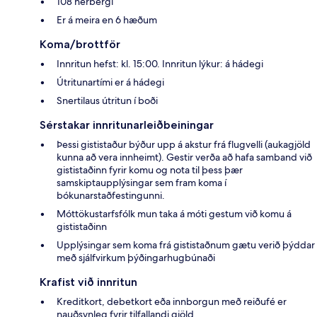
108 herbergi
Er á meira en 6 hæðum
Koma/brottför
Innritun hefst: kl. 15:00. Innritun lýkur: á hádegi
Útritunartími er á hádegi
Snertilaus útritun í boði
Sérstakar innritunarleiðbeiningar
Þessi gististaður býður upp á akstur frá flugvelli (aukagjöld
kunna að vera innheimt). Gestir verða að hafa samband við
gististaðinn fyrir komu og nota til þess þær
samskiptaupplýsingar sem fram koma í
bókunarstaðfestingunni.
Móttökustarfsfólk mun taka á móti gestum við komu á
gististaðinn
Upplýsingar sem koma frá gististaðnum gætu verið þýddar
með sjálfvirkum þýðingarhugbúnaði
Krafist við innritun
Kreditkort, debetkort eða innborgun með reiðufé er
nauðsynleg fyrir tilfallandi gjöld