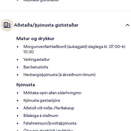
Aðstaða/þjónusta gististaðar
Matur og drykkur
Morgunverðarhlaðborð (aukagjald) daglega kl. 07:00–kl.
10:30
Veitingastaður
Bar/setustofa
Herbergisþjónusta (á ákveðnum tímum)
Þjónusta
Móttaka opin allan sólarhringinn
Þjónusta gestastjóra
Aðstoð við miða-/ferðakaup
Bílaleiga á staðnum
Fatahreinsun/þvottaþjónusta
Ókeypis dagblöð í móttöku