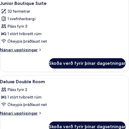
Skoða
12
tvíbreiðu
Junior Boutique Suite
allar
rúmi
32 fermetrar
myndir
1 svefnherbergi
fyrir
Junior
Pláss fyrir 3
Boutique
1 stórt tvíbreitt rúm
Suite
Ókeypis þráðlaust net
Nánari
Nánari upplýsingar
upplýsingar
fyrir
Skoða verð fyrir þínar dagsetningar
Junior
Boutique
Suite
Skoða
Ofnæmisprófaður sængurfatnaður, míní
11
Deluxe Double Room
allar
Pláss fyrir 2
myndir
1 stórt tvíbreitt rúm
fyrir
Deluxe
Ókeypis þráðlaust net
Double
Nánari
Nánari upplýsingar
Room
upplýsingar
fyrir
Skoða verð fyrir þínar dagsetningar
Deluxe