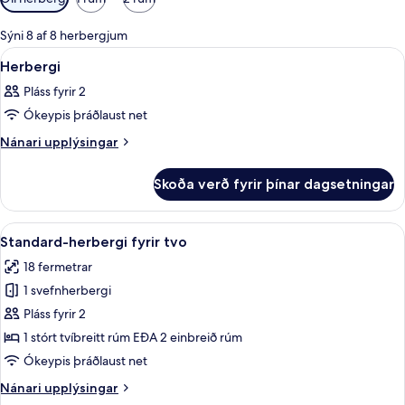
í
boði
Sýni 8 af 8 herbergjum
fyrir
Skoða
Ofnæmisprófaður sængurfatnaður, míní
6
Herbergi
herbergi
allar
Pláss fyrir 2
myndir
Ókeypis þráðlaust net
fyrir
Herbergi
Nánari
Nánari upplýsingar
upplýsingar
fyrir
Skoða verð fyrir þínar dagsetningar
Herbergi
Skoða
Standard-herbergi fyrir tvo | Ofnæmis
8
Standard-herbergi fyrir tvo
allar
18 fermetrar
myndir
1 svefnherbergi
fyrir
Standard-
Pláss fyrir 2
herbergi
1 stórt tvíbreitt rúm EÐA 2 einbreið rúm
fyrir
Ókeypis þráðlaust net
tvo
Nánari
Nánari upplýsingar
upplýsingar