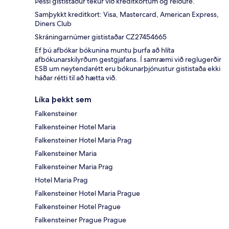
Þessi gististaður tekur við kreditkortum og reiðufé.
Samþykkt kreditkort: Visa, Mastercard, American Express,
Diners Club
Skráningarnúmer gististaðar CZ27454665
Ef þú afbókar bókunina muntu þurfa að hlíta
afbókunarskilyrðum gestgjafans. Í samræmi við reglugerðir
ESB um neytendarétt eru bókunarþjónustur gististaða ekki
háðar rétti til að hætta við.
Líka þekkt sem
Falkensteiner
Falkensteiner Hotel Maria
Falkensteiner Hotel Maria Prag
Falkensteiner Maria
Falkensteiner Maria Prag
Hotel Maria Prag
Falkensteiner Hotel Maria Prague
Falkensteiner Hotel Prague
Falkensteiner Prague Prague