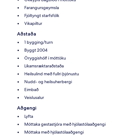
Farangursgeymsla
Fjöltyngt starfsfólk
Vikapiltur
Aðstaða
1 bygging/turn
Byggt 2004
Öryggishólf í móttöku
Líkamsræktaraðstaða
Heilsulind með fullri þjónustu
Nudd- og heilsuherbergi
Eimbað
Veislusalur
Aðgengi
Lyfta
Móttaka gestastjóra með hjólastólaaðgengi
Móttaka með hjólastólaaðgengi