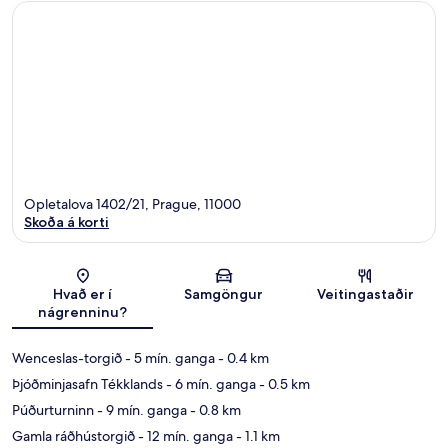
Opletalova 1402/21, Prague, 11000
Skoða á korti
Kort
Hvað er í
Samgöngur
Veitingastaðir
nágrenninu?
Wenceslas-torgið
- 5 mín. ganga
- 0.4 km
Þjóðminjasafn Tékklands
- 6 mín. ganga
- 0.5 km
Púðurturninn
- 9 mín. ganga
- 0.8 km
Gamla ráðhústorgið
- 12 mín. ganga
- 1.1 km