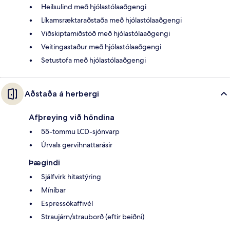
Heilsulind með hjólastólaaðgengi
Líkamsræktaraðstaða með hjólastólaaðgengi
Viðskiptamiðstöð með hjólastólaaðgengi
Veitingastaður með hjólastólaaðgengi
Setustofa með hjólastólaaðgengi
Aðstaða á herbergi
Afþreying við höndina
55-tommu LCD-sjónvarp
Úrvals gervihnattarásir
Þægindi
Sjálfvirk hitastýring
Míníbar
Espressókaffivél
Straujárn/strauborð (eftir beiðni)