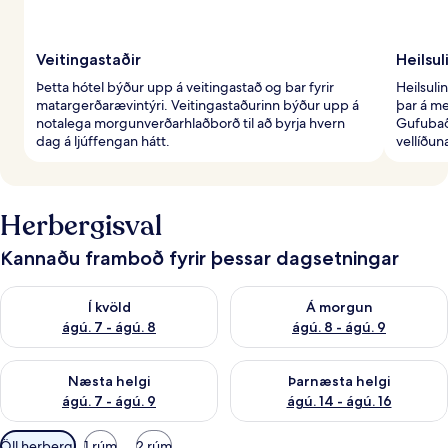
Veitingastaðir
Heilsul
Þetta hótel býður upp á veitingastað og bar fyrir
Heilsuli
matargerðarævintýri. Veitingastaðurinn býður upp á
þar á me
notalega morgunverðarhlaðborð til að byrja hvern
Gufubað
dag á ljúffengan hátt.
vellíðun
Herbergisval
Kannaðu framboð fyrir þessar dagsetningar
Athuga framboð í kvöld ágú. 7 - ágú. 8
Athuga framboð á morgun ágú.
Í kvöld
Á morgun
ágú. 7 - ágú. 8
ágú. 8 - ágú. 9
Athuga framboð næstu helgi ágú. 7 - ágú. 9
Athuga framboð þarnæstu helgi
Næsta helgi
Þarnæsta helgi
ágú. 7 - ágú. 9
ágú. 14 - ágú. 16
Síur
Öll herbergi
1 rúm
2 rúm