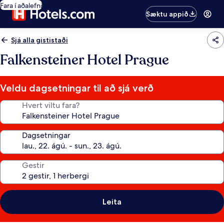
Fara í aðalefni
Sæktu appið
Sjá alla gististaði
Falkensteiner Hotel Prague
Veldu dagsetningar til að sjá verð
Hvert viltu fara?
Dagsetningar
Gestir
Leita