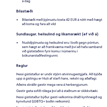
á dag
Bílastæði
Bílastæði með þjónustu kosta 42 EUR á nótt með hægt
að koma og fara að vild
Sundlaugar, heilsulind og líkamsrækt (ef við á)
Nuddþjónusta og heilsulind eru í boði gegn pöntun,
sem hægt er að framkvæma með því að hafa samband
við gististaðinn fyrir komu í númerinu í
bókunarstaðfestingunni.
Reglur
Þessi gististaður er undir stjórn atvinnugestgjafa. Að bjóða
upp á gistingu er hluti af starfi hans, rekstri og aðalfagi.
Aðeins skráðir gestir mega vera á herbergjunum.
Gestir geta sofið rólega því að á staðnum er slökkvitæki.
Þessi gististaður býður gesti velkomna óháð kynhneigð og
kynvitund (LGBTQ+ boðin velkomin).