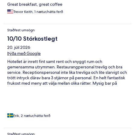
Great breakfast, great coffee
Trevor Keith, 1 nætur/nátta ferð
Staðfest umsögn
10/10 Stórkostlegt
20. júlí 2026
Þýða með Google
Hotellet är inrett fint samt rent och snyggt rum och
gemensamma utrymmen. Restaurangpersonal trevlig och bra
service. Receptionspersonal inte lika trevliga och lite slarvigt och
trött intryck därav bara 3 stjärnor på personal. En helt fantastisk
frukost med meny att välja mellan olika rätter. Mysig bar på
innergården.
Erik, 2 nætur/nátta ferð
Staðfest umsögn