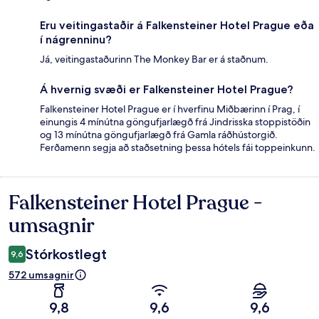
Eru veitingastaðir á Falkensteiner Hotel Prague eða
í nágrenninu?
Já, veitingastaðurinn The Monkey Bar er á staðnum.
Á hvernig svæði er Falkensteiner Hotel Prague?
Falkensteiner Hotel Prague er í hverfinu Miðbærinn í Prag, í
einungis 4 mínútna göngufjarlægð frá Jindrisska stoppistöðin
og 13 mínútna göngufjarlægð frá Gamla ráðhústorgið.
Ferðamenn segja að staðsetning þessa hótels fái toppeinkunn.
Falkensteiner Hotel Prague -
Umsagnir
umsagnir
Stórkostlegt
9,6
572 umsagnir
9,8
9,6
9,6