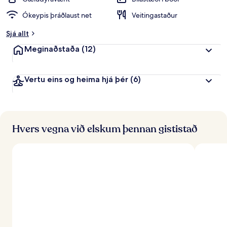
i
Ókeypis þráðlaust net
Veitingastaður
n
k
Sjá allt
u
n
Meginaðstaða
(12)
n
f
Vertu eins og heima hjá þér
(6)
r
á
f
e
r
Hvers vegna við elskum þennan gististað
ð
a
f
ó
l
k
i