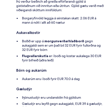
Þú verður beðin/n að greiða eftirfarandi gjöld á
gististaðnum við innritun eða útritun. Gjöld gætu verið með
viðeigandi sköttum inniföldum:
Borgaryfirvöld leggja á sérstakan skatt: 2.06 EUR á
mann á nótt í allt að 60 nætur
Aukavalkostir
Boðið er upp á
morgunverðarhlaðborð
gegn
aukagjaldi sem er um það bil 32 EUR fyrir fullorðna og
32 EUR fyrir börn
Flugvallarskutla
er í boði og kostar aukalega 30 EUR
fyrir bifreið (aðra leið)
Börn og aukarúm
Aukarúm eru í boði fyrir EUR 70.0 á dag
Gæludýr
Þjónustudýr eru undanskilin frá gjöldum
Gæludýr eru leyfð gegn aukagjaldi, EUR 39 á gæludýr,