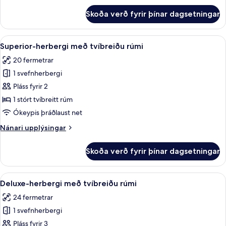
fyrir
Skoða verð fyrir þínar dagsetningar
Standard-
herbergi
fyrir
Skoða
Superior-herbergi með tvíbreiðu rúmi
7
tvo
Superior-herbergi með tvíbreiðu rúmi
allar
20 fermetrar
myndir
1 svefnherbergi
fyrir
Superior-
Pláss fyrir 2
herbergi
1 stórt tvíbreitt rúm
með
Ókeypis þráðlaust net
tvíbreiðu
Nánari
Nánari upplýsingar
rúmi
upplýsingar
fyrir
Skoða verð fyrir þínar dagsetningar
Superior-
herbergi
með
Skoða
Deluxe-herbergi með tvíbreiðu rúmi |
11
tvíbreiðu
Deluxe-herbergi með tvíbreiðu rúmi
allar
rúmi
24 fermetrar
myndir
1 svefnherbergi
fyrir
Deluxe-
Pláss fyrir 3