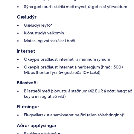
Sýna gæti þurft skilríki með mynd, útgefin af yfirvöldum
Gæludýr
Gæludýr leyfð*
Þjónustudýr velkomin
Matar- og vatnsskálar í boði
Internet
Ókeypis þráðlaust internet í almennum rýmum
Ókeypis þráðlaust internet á herbergjum (hraði: 500+
Mbps (hentar fyrir 6+ gesti eða 10+ tæki))
Bílastæði
Bílastæði með þjónustu á staðnum (42 EUR á nótt; hægt að
keyra inn og út að vild)
Flutningur
Flugvallarskutla samkvæmt beiðni (allan sólarhringinn)*
Aðrar upplýsingar
Reyklaus gististaður