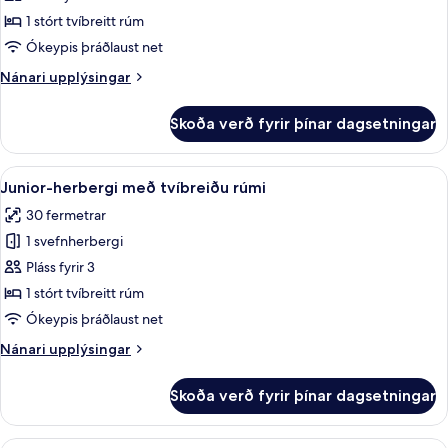
herbergi
1 stórt tvíbreitt rúm
með
Ókeypis þráðlaust net
tvíbreiðu
Nánari
Nánari upplýsingar
rúmi
upplýsingar
fyrir
Skoða verð fyrir þínar dagsetningar
Deluxe-
herbergi
með
Skoða
Junior-herbergi með tvíbreiðu rúmi |
6
tvíbreiðu
Junior-herbergi með tvíbreiðu rúmi
allar
rúmi
30 fermetrar
myndir
1 svefnherbergi
fyrir
Junior-
Pláss fyrir 3
herbergi
1 stórt tvíbreitt rúm
með
Ókeypis þráðlaust net
tvíbreiðu
Nánari
Nánari upplýsingar
rúmi
upplýsingar
fyrir
Skoða verð fyrir þínar dagsetningar
Junior-
herbergi
með
Junior Boutique Suite | Ofnæmisprófa