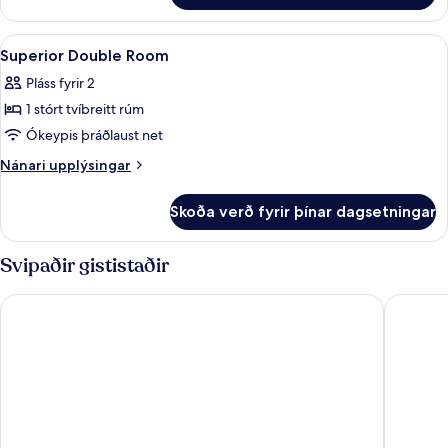
Double
Room
Skoða
Ofnæmisprófaður sængurfatnaður, míní
13
Superior Double Room
allar
Pláss fyrir 2
myndir
1 stórt tvíbreitt rúm
fyrir
Superior
Ókeypis þráðlaust net
Double
Nánari
Nánari upplýsingar
Room
upplýsingar
fyrir
Skoða verð fyrir þínar dagsetningar
Superior
Double
Room
Svipaðir gististaðir
NH Collection Prague Carlo IV
Cosmopol