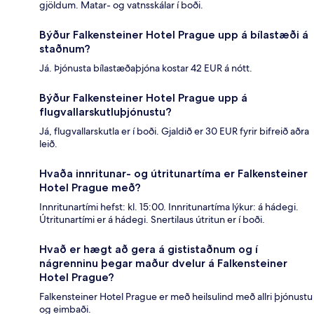
gjöldum. Matar- og vatnsskálar í boði.
Býður Falkensteiner Hotel Prague upp á bílastæði á
staðnum?
Já. Þjónusta bílastæðaþjóna kostar 42 EUR á nótt.
Býður Falkensteiner Hotel Prague upp á
flugvallarskutluþjónustu?
Já, flugvallarskutla er í boði. Gjaldið er 30 EUR fyrir bifreið aðra
leið.
Hvaða innritunar- og útritunartíma er Falkensteiner
Hotel Prague með?
Innritunartími hefst: kl. 15:00. Innritunartíma lýkur: á hádegi.
Útritunartími er á hádegi. Snertilaus útritun er í boði.
Hvað er hægt að gera á gististaðnum og í
nágrenninu þegar maður dvelur á Falkensteiner
Hotel Prague?
Falkensteiner Hotel Prague er með heilsulind með allri þjónustu
og eimbaði.