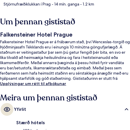
Stjörnufræðiklukkan í Prag
- 14 mín. ganga
- 1.2 km
Um þennan gististað
Falkensteiner Hotel Prague
Falkensteiner Hotel Prague er á frábærum stað, því Wenceslas-torgið og
Þjóðminjasafn Tékklands eru í einungis 10 mínútna göngufjarlægð. Á
staðnum er veitingastaður þar sem þú getur fengið þér bita, en svo er
líka tilvalið að heimsækja heilsulindina og fara í heitsteinanudd eða
líkamsmeðferðir. Meðal annarra þæginda á þessu hóteli fyrir vandláta
eru bar/setustofa, líkamsræktaraðstaða og eimbað. Meðal þess sem
ferðamenn sem hafa heimsótt staðinn eru sérstaklega ánægðir með eru
hjálpsamt starfsfólk og góð staðsetning. Gististaðurinn er stutt frá
almenningssamgöngum: Jindrisska stoppistöðin er í 4 mínútna
Upplýsingar um rétt til afbókunar
göngufjarlægð og Muzeum lestarstöðin í 6 mínútna.
Meira um þennan gististað
Yfirlit
Stærð hótels