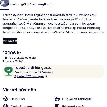
73+
Yfirlit
Herbergi
Staðsetning
Reglur
Falkensteiner Hotel Prague er á frábærum stað, því Wenceslas-
torgið og Þjóðminjasafn Tékklands eru í einungis 10 mínútna
göngufjarlægð. Á staðnum er veitingastaður þar sem þú getur
fengið þér bita, en svo er líka tilvalið að heimsækja heilsulindina og
fara í heitsteinanudd eða líkamsmeðferðir. Meðal annarra þæginda á
þessu hóteli fyrir vandláta eru bar/setustofa, líkamsræktaraðstaða og
eimbað. Meðal þess sem ferðamenn sem hafa heimsótt staðinn eru
VIP Access
sérstaklega ánægðir með eru hjálpsamt starfsfólk og góð
staðsetning. Gististaðurinn er stutt frá almenningssamgöngum:
Núverandi
19.106 kr.
Jindrisska stoppistöðin er í 4 mínútna göngufjarlægð og Muzeum
Veitingastaður
verð
lestarstöðin í 6 mínútna.
inniheldur skatta og gjöld
er
16. ágú. - 17. ágú.
19.106 kr.
Umsagnir
9,6
Í uppáhaldi hjá gestum
F
af
Fær toppeinkunn frá ferðafólki
æ
Sjá allar 572 umsagnir
10,
r
Í
uppáhaldi
Vinsæl aðstaða
t
hjá
o
gestum
p
Heilsulind
Flugvallarflutningur
p
e
Gæludýravænt
Bílastæði í boði