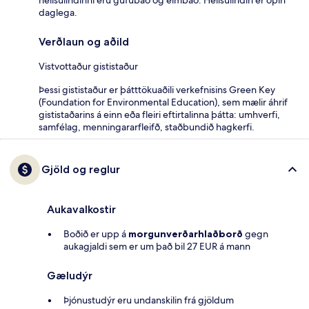
daglega.
Verðlaun og aðild
Vistvottaður gististaður
Þessi gististaður er þátttökuaðili verkefnisins Green Key
(Foundation for Environmental Education), sem mælir áhrif
gististaðarins á einn eða fleiri eftirtalinna þátta: umhverfi,
samfélag, menningararfleifð, staðbundið hagkerfi.
Gjöld og reglur
Aukavalkostir
Boðið er upp á
morgunverðarhlaðborð
gegn
aukagjaldi sem er um það bil 27 EUR á mann
Gæludýr
Þjónustudýr eru undanskilin frá gjöldum