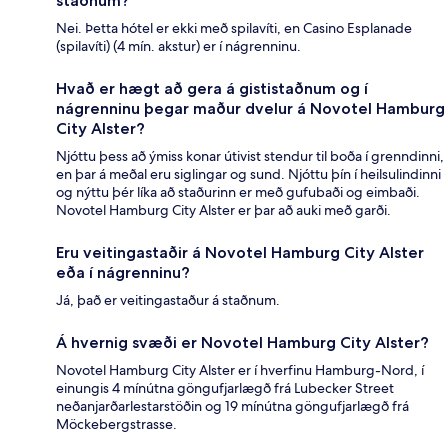
staðnum?
Nei. Þetta hótel er ekki með spilavíti, en Casino Esplanade
(spilavíti) (4 mín. akstur) er í nágrenninu.
Hvað er hægt að gera á gististaðnum og í
nágrenninu þegar maður dvelur á Novotel Hamburg
City Alster?
Njóttu þess að ýmiss konar útivist stendur til boða í grenndinni,
en þar á meðal eru siglingar og sund. Njóttu þín í heilsulindinni
og nýttu þér líka að staðurinn er með gufubaði og eimbaði.
Novotel Hamburg City Alster er þar að auki með garði.
Eru veitingastaðir á Novotel Hamburg City Alster
eða í nágrenninu?
Já, það er veitingastaður á staðnum.
Á hvernig svæði er Novotel Hamburg City Alster?
Novotel Hamburg City Alster er í hverfinu Hamburg-Nord, í
einungis 4 mínútna göngufjarlægð frá Lubecker Street
neðanjarðarlestarstöðin og 19 mínútna göngufjarlægð frá
Möckebergstrasse.