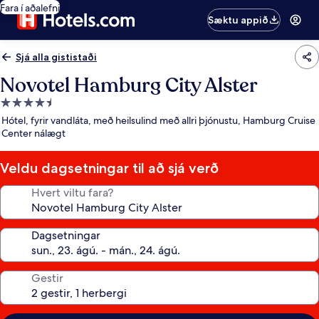
Fara í aðalefni
Sæktu appið
Sjá alla gististaði
Novotel Hamburg City Alster
4.5
stjörnu
Hótel, fyrir vandláta, með heilsulind með allri þjónustu, Hamburg Cruise
gististaður
Center nálægt
Veldu dagsetningar til að sjá verð
Hvert viltu fara?
Dagsetningar
Gestir