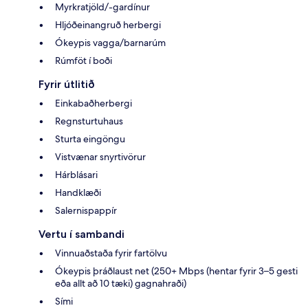
Myrkratjöld/-gardínur
Hljóðeinangruð herbergi
Ókeypis vagga/barnarúm
Rúmföt í boði
Fyrir útlitið
Einkabaðherbergi
Regnsturtuhaus
Sturta eingöngu
Vistvænar snyrtivörur
Hárblásari
Handklæði
Salernispappír
Vertu í sambandi
Vinnuaðstaða fyrir fartölvu
Ókeypis þráðlaust net (250+ Mbps (hentar fyrir 3–5 gesti
eða allt að 10 tæki) gagnahraði)
Sími