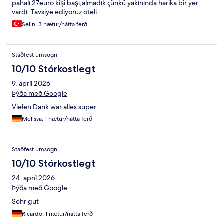
pahalı 27euro kişi başı,almadık çünkü yakınında harika bir yer
vardı. Tavsiye ediyoruz oteli.
Selin, 3 nætur/nátta ferð
Staðfest umsögn
10/10 Stórkostlegt
9. apríl 2026
Þýða með Google
Vielen Dank war alles super
Melissa, 1 nætur/nátta ferð
Staðfest umsögn
10/10 Stórkostlegt
24. apríl 2026
Þýða með Google
Sehr gut
Ricardo, 1 nætur/nátta ferð