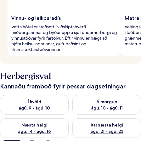
Vinnu- og leikparadís
Matrei
Þetta hótel er staðsett í viðskiptahverfi
Veitinga
miðborgarinnar og býður upp á sjö fundarherbergi og
staðbun
vinnustöðvar fyrir fartölvur. Eftir vinnu er hægt að
grænmeti
njóta heilsulindarinnar, gufubaðsins og
matarup
líkamsræktarstöðvarinnar.
Herbergisval
Kannaðu framboð fyrir þessar dagsetningar
Athuga framboð í kvöld ágú. 9 - ágú. 10
Athuga framboð á morgun ágú.
Í kvöld
Á morgun
ágú. 9 - ágú. 10
ágú. 10 - ágú. 11
Athuga framboð næstu helgi ágú. 14 - ágú. 16
Athuga framboð þarnæstu helg
Næsta helgi
Þarnæsta helgi
ágú. 14 - ágú. 16
ágú. 21 - ágú. 23