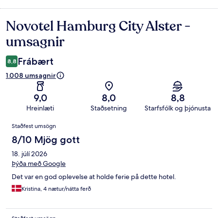
Novotel Hamburg City Alster -
Umsagnir
umsagnir
Frábært
8,8
1.008 umsagnir
9,0
8,0
8,8
Hreinlæti
Staðsetning
Starfsfólk og þjónusta
Umsagnir
Staðfest umsögn
8/10 Mjög gott
18. júlí 2026
Þýða með Google
Det var en god oplevelse at holde ferie på dette hotel.
Kristina, 4 nætur/nátta ferð