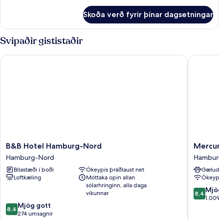
-
fyrir
1
Skoða verð fyrir þínar dagsetningar
Superior-
tvíbreitt
svíta
rúm
-
Svipaðir gististaðir
með
1
tvíbreitt
svefnsófa
B&B Hotel Hamburg-Nord
Mercure
rúm
með
svefnsófa
B&B
Mercur
B&B Hotel Hamburg-Nord
Mercur
Hotel
Hotel
Hamburg-Nord
Hambur
Hamburg-
Hambur
Bílastæði í boði
Ókeypis þráðlaust net
Gælud
Nord
City
Loftkæling
Móttaka opin allan
Ókeypi
Hamburg-
Hambur
sólarhringinn, alla daga
Nord
Mitte
8.4
Mjö
vikunnar
8,4
af
1.00
8.4
Mjög gott
10,
8,4
af
274 umsagnir
Mjög