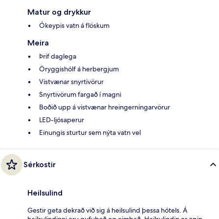
Matur og drykkur
Ókeypis vatn á flöskum
Meira
Þrif daglega
Öryggishólf á herbergjum
Vistvænar snyrtivörur
Snyrtivörum fargað í magni
Boðið upp á vistvænar hreingerningarvörur
LED-ljósaperur
Einungis sturtur sem nýta vatn vel
Sérkostir
Heilsulind
Gestir geta dekrað við sig á heilsulind þessa hótels. Á
heilsulindinni eru gufubað og eimbað. Heilsulindin er opin