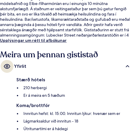
módelsafnið og Elbe-fílharmónían eru í einungis 10 mínútna
akstursfjarlægð. Á staðnum er veitingastaður þar sem þú getur fengið
þér bita, en svo er líka tilvalið að heimsækja heilsulindina og fara í
heilsulindina. Bar/setustofa, líkamsræktaraðstaða og gufubað eru meðal
annarra þæginda á þessu hóteli fyrir vandláta. Aðrir gestir hafa verið
sérstaklega ánægðir með hjálpsamt starfsfólk. Gististaðurinn er stutt frá
almenningssamgöngum: Lubecker Street neðanjarðarlestarstöðin er í 4
mínútna göngufjarlægð og Lohmuhlenstraße neðanjarðarlestarstöðin í 5
Upplýsingar um rétt til afbókunar
mínútna.
Meira um þennan gististað
Yfirlit
Stærð hótels
210 herbergi
Er á meira en 5 hæðum
Koma/brottför
Innritun hefst: kl. 15:00. Innritun lýkur: hvenær sem er
Lágmarksaldur við innritun - 18
Útritunartími er á hádegi