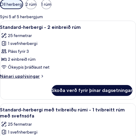
Síur
Öll herbergi
2 rúm
1 rúm
í
boði
Sýni 5 af 5 herbergjum
fyrir
Skoða
Sturta, regnsturtuhaus, vistvænar snyr
5
Standard-herbergi - 2 einbreið rúm
herbergi
allar
25 fermetrar
myndir
1 svefnherbergi
fyrir
Standard-
Pláss fyrir 3
herbergi
2 einbreið rúm
-
Ókeypis þráðlaust net
2
Nánari
Nánari upplýsingar
einbreið
upplýsingar
rúm
fyrir
Skoða verð fyrir þínar dagsetningar
Standard-
herbergi
-
Skoða
Öryggishólf í herbergi, vinnuaðstaða f
7
2
Standard-herbergi með tvíbreiðu rúmi - 1 tvíbreitt rúm
allar
einbreið
með svefnsófa
rúm
myndir
25 fermetrar
fyrir
1 svefnherbergi
Standard-