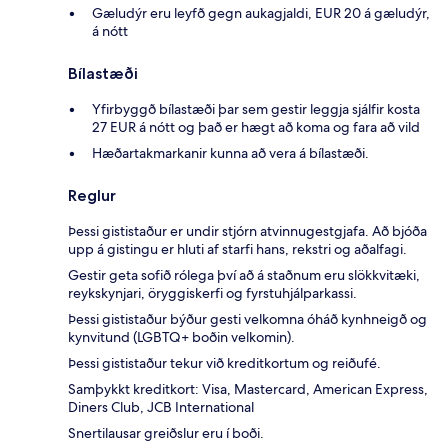
Gæludýr eru leyfð gegn aukagjaldi, EUR 20 á gæludýr,
á nótt
Bílastæði
Yfirbyggð bílastæði þar sem gestir leggja sjálfir kosta
27 EUR á nótt og það er hægt að koma og fara að vild
Hæðartakmarkanir kunna að vera á bílastæði.
Reglur
Þessi gististaður er undir stjórn atvinnugestgjafa. Að bjóða
upp á gistingu er hluti af starfi hans, rekstri og aðalfagi.
Gestir geta sofið rólega því að á staðnum eru slökkvitæki,
reykskynjari, öryggiskerfi og fyrstuhjálparkassi.
Þessi gististaður býður gesti velkomna óháð kynhneigð og
kynvitund (LGBTQ+ boðin velkomin).
Þessi gististaður tekur við kreditkortum og reiðufé.
Samþykkt kreditkort: Visa, Mastercard, American Express,
Diners Club, JCB International
Snertilausar greiðslur eru í boði.