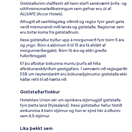
Gististaðurinn staðfestir að hann starfi samkvæmt þrifa- og
sótthreinsunarleiðbeiningum sem gefnar eru út af:
ALLSAFE (Accor Hotels).
Athugið að samfélagsleg viðmið og reglur fyrir gesti geta
verið mismunandi milli landa og gististaða. Reglurnar sem
eru birtar koma frá gististaðnum.
Þessi gististaður býður upp á morgunverð fyrir börn 5 ára
og yngri. Börn á aldrinum 6 til 15 ára fá afslátt af
morgunverðargjaldi. Börn 16 ára og eldri greiða
fullorðinsgjald.
Ef þú afbókar bókunina muntu þurfa að hlíta
afbókunarskilyrðum gestgjafans. Í samræmi við reglugerðir
ESB um neytendarétt eru bókunarþjónustur gististaða ekki
háðar rétti til að hætta við.
Gististaðarflokkur
Hotelstars Union sér um opinbera stjörnugjöf gististaða
fyrir þetta land (Þýskaland). Þessi gististaður hefur hlotið
einkunnina 4 betri stjörnur og hún er sýnd hér á síðunni
sem 4,5 stjörnur.
Líka þekkt sem