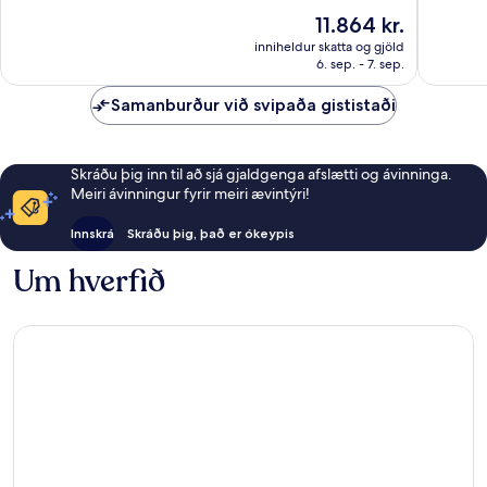
10,
gott,
Verðið
11.864 kr.
Mjög
1.009
er
gott,
inniheldur skatta og gjöld
umsagni
11.864 kr.
6. sep. - 7. sep.
274
umsagnir
Samanburður við svipaða gististaði
Skráðu þig inn til að sjá gjaldgenga afslætti og ávinninga.
Meiri ávinningur fyrir meiri ævintýri!
Innskrá
Skráðu þig, það er ókeypis
Um hverfið