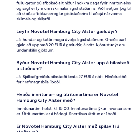
fullu getur þú afbókað allt niður í nokkra daga fyrir innritun eins
og sagt er fyrir um í skilmálum gististaðarins. Við hvetjum þig til
að skoða afbókunarreglur gististaðarins til að sjá nákvæma
skilmála og skilyrði.
Leyfir Novotel Hamburg City Alster gæludýr?
Já, hundar og kettir mega dvelja á gististaðnum. Greiða þarf
gjald að upphæð 20 EUR á gæludýr, á nótt. Þjónustudýr eru
undanskilin gjöldum.
Býður Novotel Hamburg City Alster upp á bílastæði
á staðnum?
Já. Sjálfsafgreiðslubílastæði kosta 27 EUR á nótt. Hleðslustöð
fyrir rafmagnsbíla í boði.
Hvaða innritunar- og útritunartíma er Novotel
Hamburg City Alster með?
Innritunartími hefst: kl. 15:00. Innritunartíma lýkur: hvenær sem
er. Útritunartími er á hádegi. Snertilaus útritun er í boði.
Er Novotel Hamburg City Alster með spilavíti á