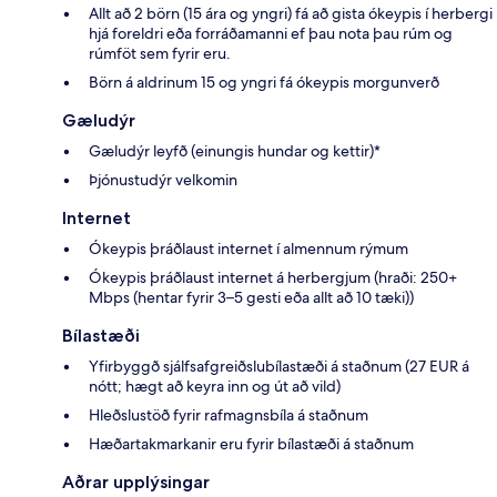
Allt að 2 börn (15 ára og yngri) fá að gista ókeypis í herbergi
hjá foreldri eða forráðamanni ef þau nota þau rúm og
rúmföt sem fyrir eru.
Börn á aldrinum 15 og yngri fá ókeypis morgunverð
Gæludýr
Gæludýr leyfð (einungis hundar og kettir)*
Þjónustudýr velkomin
Internet
Ókeypis þráðlaust internet í almennum rýmum
Ókeypis þráðlaust internet á herbergjum (hraði: 250+
Mbps (hentar fyrir 3–5 gesti eða allt að 10 tæki))
Bílastæði
Yfirbyggð sjálfsafgreiðslubílastæði á staðnum (27 EUR á
nótt; hægt að keyra inn og út að vild)
Hleðslustöð fyrir rafmagnsbíla á staðnum
Hæðartakmarkanir eru fyrir bílastæði á staðnum
Aðrar upplýsingar