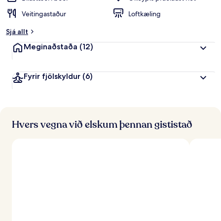
Veitingastaður
Loftkæling
Sjá allt
Meginaðstaða
(12)
Fyrir fjölskyldur
(6)
Hvers vegna við elskum þennan gististað