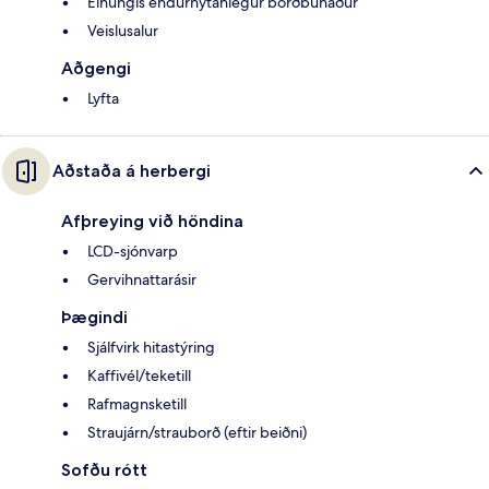
Einungis endurnýtanlegur borðbúnaður
Veislusalur
Aðgengi
Lyfta
Aðstaða á herbergi
Afþreying við höndina
LCD-sjónvarp
Gervihnattarásir
Þægindi
Sjálfvirk hitastýring
Kaffivél/teketill
Rafmagnsketill
Straujárn/strauborð (eftir beiðni)
Sofðu rótt