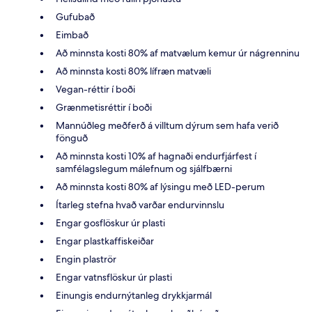
Gufubað
Eimbað
Að minnsta kosti 80% af matvælum kemur úr nágrenninu
Að minnsta kosti 80% lífræn matvæli
Vegan-réttir í boði
Grænmetisréttir í boði
Mannúðleg meðferð á villtum dýrum sem hafa verið
fönguð
Að minnsta kosti 10% af hagnaði endurfjárfest í
samfélagslegum málefnum og sjálfbærni
Að minnsta kosti 80% af lýsingu með LED-perum
Ítarleg stefna hvað varðar endurvinnslu
Engar gosflöskur úr plasti
Engar plastkaffiskeiðar
Engin plaströr
Engar vatnsflöskur úr plasti
Einungis endurnýtanleg drykkjarmál