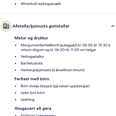
Afmörkuð reykingasvæði
Aðstaða/þjónusta gististaðar
Matur og drykkur
Morgunverðarhlaðborð (aukagjald) kl. 06:30–kl. 10:30 á
virkum dögum og kl. 06:30–kl. 11:00 um helgar
Veitingastaður
Bar/setustofa
Herbergisþjónusta (á ákveðnum tímum)
Ferðast með börn
Börn dvelja ókeypis (sjá nánari upplýsingar)
Leikir fyrir börn
Leikföng
Áhugavert að gera
Siglingar í nágrenninu