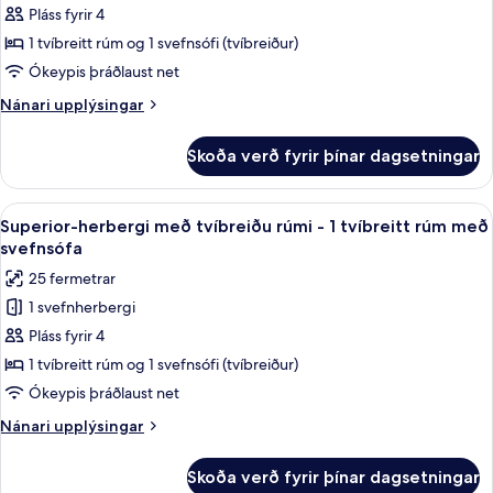
Pláss fyrir 4
herbergi
með
1 tvíbreitt rúm og 1 svefnsófi (tvíbreiður)
tvíbreiðu
Ókeypis þráðlaust net
rúmi
Nánari
Nánari upplýsingar
-
upplýsingar
1
fyrir
Skoða verð fyrir þínar dagsetningar
Standard-
tvíbreitt
herbergi
rúm
með
Skoða
Öryggishólf í herbergi, vinnuaðstaða f
með
7
tvíbreiðu
Superior-herbergi með tvíbreiðu rúmi - 1 tvíbreitt rúm með
allar
rúmi
svefnsófa
svefnsófa
-
myndir
25 fermetrar
1
fyrir
tvíbreitt
1 svefnherbergi
Superior-
rúm
Pláss fyrir 4
herbergi
með
svefnsófa
með
1 tvíbreitt rúm og 1 svefnsófi (tvíbreiður)
tvíbreiðu
Ókeypis þráðlaust net
rúmi
Nánari
Nánari upplýsingar
-
upplýsingar
1
fyrir
Skoða verð fyrir þínar dagsetningar
Superior-
tvíbreitt