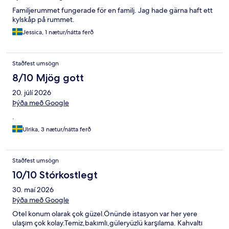
Familjerummet fungerade för en familj. Jag hade gärna haft ett
kylskåp på rummet.
Jessica, 1 nætur/nátta ferð
Staðfest umsögn
8/10 Mjög gott
20. júlí 2026
Þýða með Google
.
Ulrika, 3 nætur/nátta ferð
Staðfest umsögn
10/10 Stórkostlegt
30. maí 2026
Þýða með Google
Otel konum olarak çok güzel.Önünde istasyon var her yere
ulaşım çok kolay.Temiz,bakımlı,güleryüzlü karşılama. Kahvaltı