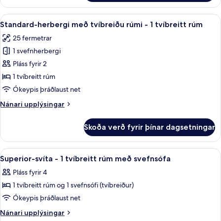
herbergi
rúm
með
Skoða
Standard-herbergi með tvíbreiðu rúmi -
með
5
tvíbreiðu
Standard-herbergi með tvíbreiðu rúmi - 1 tvíbreitt rúm
allar
rúmi
svefnsófa
25 fermetrar
-
myndir
1
1 svefnherbergi
fyrir
tvíbreitt
Standard-
Pláss fyrir 2
rúm
herbergi
með
1 tvíbreitt rúm
svefnsófa
með
Ókeypis þráðlaust net
tvíbreiðu
Nánari
Nánari upplýsingar
rúmi
upplýsingar
-
fyrir
Skoða verð fyrir þínar dagsetningar
Standard-
1
herbergi
tvíbreitt
með
Skoða
Superior-svíta - 1 tvíbreitt rúm með sv
rúm
6
tvíbreiðu
Superior-svíta - 1 tvíbreitt rúm með svefnsófa
allar
rúmi
Pláss fyrir 4
-
myndir
1
1 tvíbreitt rúm og 1 svefnsófi (tvíbreiður)
fyrir
tvíbreitt
Superior-
Ókeypis þráðlaust net
rúm
svíta
Nánari
Nánari upplýsingar
upplýsingar