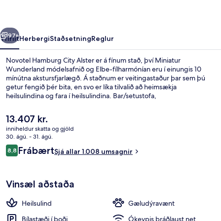
rra
Næsta
97+
Yfirlit
Herbergi
Staðsetning
Reglur
Novotel Hamburg City Alster er á fínum stað, því Miniatur
Wunderland módelsafnið og Elbe-fílharmónían eru í einungis 10
mínútna akstursfjarlægð. Á staðnum er veitingastaður þar sem þú
getur fengið þér bita, en svo er líka tilvalið að heimsækja
heilsulindina og fara í heilsulindina. Bar/setustofa,
líkamsræktaraðstaða og gufubað eru meðal annarra þæginda á
þessu hóteli fyrir vandláta. Aðrir gestir hafa verið sérstaklega
Núverandi
13.407 kr.
ánægðir með hjálpsamt starfsfólk. Gististaðurinn er stutt frá
verð
inniheldur skatta og gjöld
almenningssamgöngum: Lubecker Street neðanjarðarlestarstöðin er
er
30. ágú. - 31. ágú.
í 4 mínútna göngufjarlægð og Lohmuhlenstraße
Fundaraðstaða
13.407 kr.
Umsagnir
neðanjarðarlestarstöðin í 5 mínútna.
Frábært
8,8
Sjá allar 1.008 umsagnir
8,8 af 10
Vinsæl aðstaða
Heilsulind
Gæludýravænt
Bílastæði í boði
Ókeypis þráðlaust net