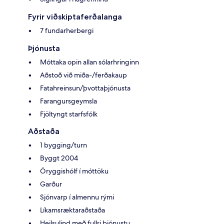
Fyrir viðskiptaferðalanga
7 fundarherbergi
Þjónusta
Móttaka opin allan sólarhringinn
Aðstoð við miða-/ferðakaup
Fatahreinsun/þvottaþjónusta
Farangursgeymsla
Fjöltyngt starfsfólk
Aðstaða
1 bygging/turn
Byggt 2004
Öryggishólf í móttöku
Garður
Sjónvarp í almennu rými
Líkamsræktaraðstaða
Heilsulind með fullri þjónustu