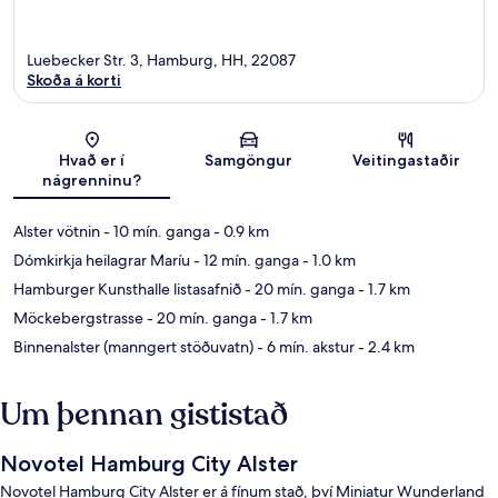
Luebecker Str. 3, Hamburg, HH, 22087
Skoða á korti
Kort
Hvað er í
Samgöngur
Veitingastaðir
nágrenninu?
Alster vötnin
- 10 mín. ganga
- 0.9 km
Dómkirkja heilagrar Maríu
- 12 mín. ganga
- 1.0 km
Hamburger Kunsthalle listasafnið
- 20 mín. ganga
- 1.7 km
Möckebergstrasse
- 20 mín. ganga
- 1.7 km
Binnenalster (manngert stöðuvatn)
- 6 mín. akstur
- 2.4 km
Um þennan gististað
Novotel Hamburg City Alster
Novotel Hamburg City Alster er á fínum stað, því Miniatur Wunderland